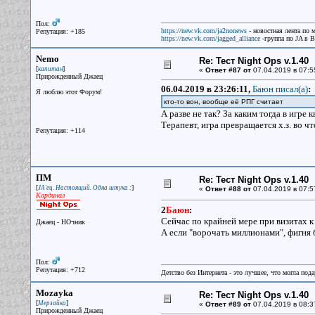
Пол:
https://new.vk.com/ja2nonews
- новостная лента по 
Репутация: +185
https://new.vk.com/jagged_alliance
-группа по JA в 
Nemo
Re: Тест Night Ops v.1.40
[
]
капитан
«
Ответ #87 от
07.04.2019 в 07:5
Прирожденный Джаец
06.04.2019 в 23:26:11,
Баюн писал(a)
:
Я люблю этот Форум!
кто-то вон, вообще её РПГ считает
А разве не так? За каким тогда в игре
Терапевт, игра превращается х.з. во что
Репутация: +114
ПМ
Re: Тест Night Ops v.1.40
[
]
JA'ец. Настоящий. Одна штука :
«
Ответ #88 от
07.04.2019 в 07:5
Кардинал
2
Баюн
:
Сейчас по крайней мере при визитах к 
Джаец - НОчник
А если "ворочать миллионами", фигня 
Пол:
Репутация: +712
Детство без Интернета - это лучшее, что могла под
Mozayka
Re: Тест Night Ops v.1.40
[
]
Мерзайка
«
Ответ #89 от
07.04.2019 в 08:3
Прирожденный Джаец