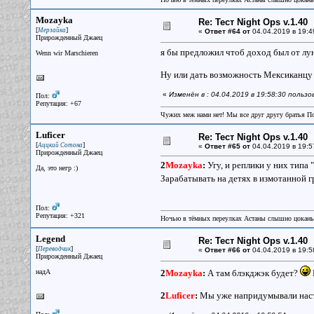
Mozayka
Re: Тест Night Ops v.1.40
[
]
Мерзайка
«
Ответ #64 от
04.04.2019 в 19:4
Прирожденный Джаец
я бы предложил чтоб доход был от лун
Wenn wir Marschieren
Ну или дать возможность Мексиканцу 
«
Изменён в : 04.04.2019 в 19:58:30 польз
Пол:
Репутация: +67
Чужих меж нами нет! Мы все друг другу братья П
Luficer
Re: Тест Night Ops v.1.40
[
]
Аццкий Сотона
«
Ответ #65 от
04.04.2019 в 19:5
Прирожденный Джаец
2
Mozayka
:
Угу, и реплики у них типа 
Да, это негр :)
Зарабатывать на детях в измотанной гр
Пол:
Репутация: +321
Ночью в тёмных переулках Астаны слышно цокань
Legend
Re: Тест Night Ops v.1.40
[
]
Переводчик
«
Ответ #66 от
04.04.2019 в 19:5
Прирожденный Джаец
надА
2
Mozayka
:
А там блэкджэк будет?
2
Luficer
:
Мы уже напридумывали насто