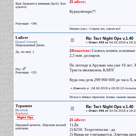
2
Luficer
:
Враг Джавдета в анимации ДжА2, Бон-
а-рьен-ц!
Куркулятырь!!!
Репутация: +346
Deleatur (лат.) - Стереть все, совсем все!
Luficer
Re: Тест Night Ops v.1.40
[
]
Аццкий Сотона
«
Ответ #53 от
04.04.2019 в 18:1
Прирожденный Джаец
2
Bonarienz
:
Силюсь понять основные т
Да, это негр :)
2,5 млн. долларов.
По легенде в Арулько она уже 10 лет.
Пол:
Триста миллионов, КАРЛ!
Репутация: +321
Куда она дела 299 900 000 до часа Х, 
«
Изменён в : 04.04.2019 в 18:26:13 пользо
Ночью в тёмных переулках Астаны слышно цокань
Терапевт
Re: Тест Night Ops v.1.40
[
]
Кулибин
«
Ответ #54 от
04.04.2019 в 18:2
Кардинал
2
Luficer
:
1) Да.
Народный целитель. Шарлатан высшей
категории.
2) $250. Теоретически - да.
3) Никак не учитывается. Элитчик пр