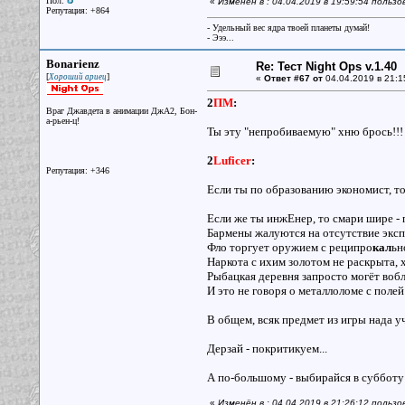
Пол:
«
Изменён в : 04.04.2019 в 19:59:54 польз
Репутация: +864
- Удельный вес ядра твоей планеты думай!
- Эээ...
Bonarienz
Re: Тест Night Ops v.1.40
[
]
Хороший ариец
«
Ответ #67 от
04.04.2019 в 21:1
2
ПМ
:
Враг Джавдета в анимации ДжА2, Бон-
а-рьен-ц!
Ты эту "непробиваемую" хню брось!!!
2
Luficer
:
Репутация: +346
Если ты по образованию экономист, то
Если же ты инжЕнер, то смари шире -
Бармены жалуются на отсутствие эксп
Фло торгует оружием с реципро
кал
ьн
Наркота с ихим золотом не раскрыта, 
Рыбацкая деревня запросто могёт вобл
И это не говоря о металлоломе с полей
В общем, всяк предмет из игры нада у
Дерзай - покритикуем...
А по-большому - выбирайся в субботу
«
Изменён в : 04.04.2019 в 21:26:12 польз