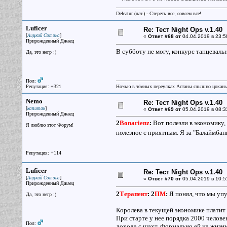
Deleatur (лат.) - Стереть все, совсем все!
Luficer
Re: Тест Night Ops v.1.40
[
]
Аццкий Сотона
«
Ответ #68 от
04.04.2019 в 23:5
Прирожденный Джаец
В субботу не могу, конкурс танцевальн
Да, это негр :)
Пол:
Репутация: +321
Ночью в тёмных переулках Астаны слышно цокань
Nemo
Re: Тест Night Ops v.1.40
[
]
капитан
«
Ответ #69 от
05.04.2019 в 08:3
Прирожденный Джаец
2
Bonarienz
:
Вот полезли в экономику, 
Я люблю этот Форум!
полезное с приятным. Я за "Балаймба
Репутация: +114
Luficer
Re: Тест Night Ops v.1.40
[
]
Аццкий Сотона
«
Ответ #70 от
05.04.2019 в 10:5
Прирожденный Джаец
2
Терапевт
:
2
ПМ
:
Я понял, что мы упу
Да, это негр :)
Королева в текущей экономике платит т
При старте у нее порядка 2000 человек 
Пол:
дохода с шахт. Формально ей на жизнь