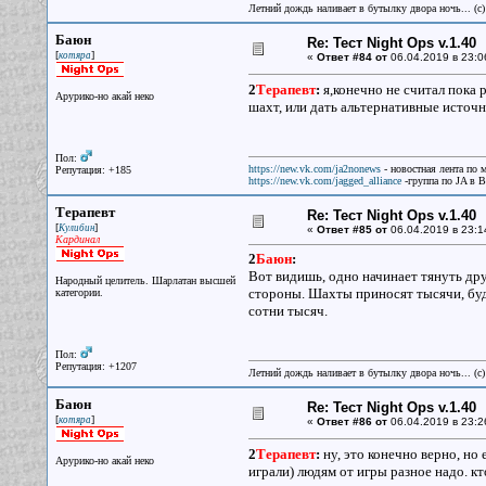
Летний дождь наливает в бутылку двора ночь... (с
Баюн
Re: Тест Night Ops v.1.40
[
]
котяра
«
Ответ #84 от
06.04.2019 в 23:0
2
Терапевт
:
я,конечно не считал пока 
Арурико-но акай неко
шахт, или дать альтернативные источ
Пол:
https://new.vk.com/ja2nonews
- новостная лента по 
Репутация: +185
https://new.vk.com/jagged_alliance
-группа по JA в 
Терапевт
Re: Тест Night Ops v.1.40
[
]
Кулибин
«
Ответ #85 от
06.04.2019 в 23:1
Кардинал
2
Баюн
:
Вот видишь, одно начинает тянуть друг
Народный целитель. Шарлатан высшей
стороны. Шахты приносят тысячи, буд
категории.
сотни тысяч.
Пол:
Репутация: +1207
Летний дождь наливает в бутылку двора ночь... (с
Баюн
Re: Тест Night Ops v.1.40
[
]
котяра
«
Ответ #86 от
06.04.2019 в 23:2
2
Терапевт
:
ну, это конечно верно, но
Арурико-но акай неко
играли) людям от игры разное надо. кт