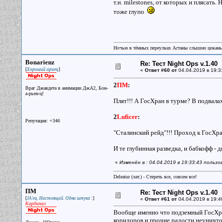
т.н. milestones, от которых и плясать.
тоже глупо
Ночью в тёмных переулках Астаны слышно цокань
Bonarienz
Re: Тест Night Ops v.1.40
[
]
Хороший ариец
«
Ответ #60 от
04.04.2019 в 19:3
2
ПМ
:
Враг Джавдета в анимации ДжА2, Бон-
а-рьен-ц!
Плят!!! А ГосХран в турме? В подвалах.
2
Luficer
:
Репутация: +346
"Сталинский рейд"!!! Проход к ГосХра
И те глубинная разведка, и бабкофф - дв
«
Изменён в : 04.04.2019 в 19:33:43 польз
Deleatur (лат.) - Стереть все, совсем все!
ПМ
Re: Тест Night Ops v.1.40
[
]
JA'ец. Настоящий. Одна штука :
«
Ответ #61 от
04.04.2019 в 19:4
Кардинал
Вообще именно что подземный ГосХран
коридоров и прочие радости неуничт