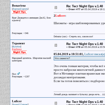
Bonarienz
Re: Тест Night Ops v.1.40
[
]
Хороший ариец
«
Ответ #77 от
05.04.2019 в 18:1
2
Luficer
:
Враг Джавдета в анимации ДжА2, Бон-
а-рьен-ц!
Шахматы - игра шаблонированных урю
Репутация: +346
Deleatur (лат.) - Стереть все, совсем все!
Терапевт
Re: Тест Night Ops v.1.40
[
]
Кулибин
«
Ответ #78 от
05.04.2019 в 23:5
Кардинал
05.04.2019 в 10:51:01,
Luficer писал(a)
Народный целитель. Шарлатан высшей
Что скажете?
категории.
Это очень тонкая материя, чтобы всё н
просто наброски многолетней давности
Вот в Метавире платная вражеская эко
Пол:
Репутация: +1207
досаждал контратаками.
Если ты готов повозиться с подбором 
Летний дождь наливает в бутылку двора ночь... (с
Luficer
Re: Тест Night Ops v.1.40
[
]
Аццкий Сотона
«
Ответ #79 от
06.04.2019 в 10:5