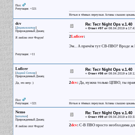
Пол:
Репутация: +321
Ночью в тёмных переулках Астаны слышно цокань
dcv
Re: Тест Night Ops v.1.40
[
]
Децивилизатор
«
Ответ #97 от
08.04.2019 в 17:4
Прирожденный Джаец
2
Luficer
:
Я люблю этот Форум!
Эм... А причём тут СВ-ПВО? Вроде ж Г
Репутация: +11
Luficer
Re: Тест Night Ops v.1.40
[
]
Аццкий Сотона
«
Ответ #98 от
08.04.2019 в 18:1
Прирожденный Джаец
2
dcv
:
Да, нужна только ЦПВО, ты прав.
Да, это негр :)
Пол:
Репутация: +321
Ночью в тёмных переулках Астаны слышно цокань
Nemo
Re: Тест Night Ops v.1.40
[
]
капитан
«
Ответ #99 от
09.04.2019 в 03:3
Прирожденный Джаец
2
dcv
:
С-В ПВО просто необходима для 
Я люблю этот Форум!