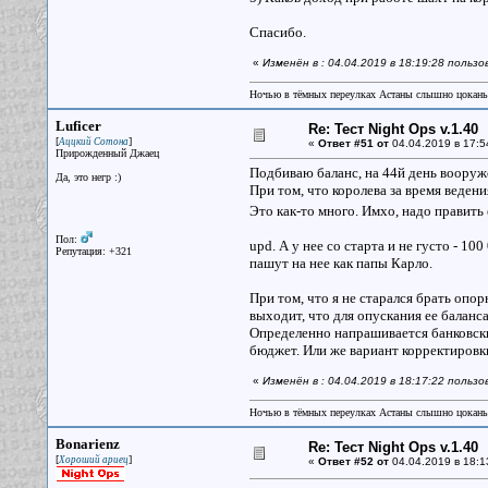
Спасибо.
«
Изменён в : 04.04.2019 в 18:19:28 пользо
Ночью в тёмных переулках Астаны слышно цокань
Luficer
Re: Тест Night Ops v.1.40
[
]
Аццкий Сотона
«
Ответ #51 от
04.04.2019 в 17:5
Прирожденный Джаец
Подбиваю баланс, на 44й день вооруж
Да, это негр :)
При том, что королева за время ведени
Это как-то много. Имхо, надо править
Пол:
upd. А у нее со старта и не густо - 1
Репутация: +321
пашут на нее как папы Карло.
При том, что я не старался брать опо
выходит, что для опускания ее баланс
Определенно напрашивается банковски
бюджет. Или же вариант корректировки
«
Изменён в : 04.04.2019 в 18:17:22 пользо
Ночью в тёмных переулках Астаны слышно цокань
Bonarienz
Re: Тест Night Ops v.1.40
[
]
Хороший ариец
«
Ответ #52 от
04.04.2019 в 18:1