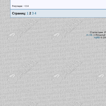
Репутация: +114
Страниц:
1
2
3
4
Статистика. Р
A.I.M.
»
Powered 
YaBB
© 200