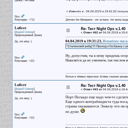
Джаец - НОчник
«
Изменён в : 04.04.2019 в 19:41:02 польз
Пол:
Репутация: +712
Детство без Интернета - это лучшее, что могла под
Luficer
Re: Тест Night Ops v.1.40
[
]
Аццкий Сотона
«
Ответ #62 от
04.04.2019 в 19:4
Прирожденный Джаец
04.04.2019 в 19:31:23,
Bonarienz писал
Да, это негр :)
"Сталинский рейд"!!! Проход к ГосХрану с 
Ну, допустим, ты к нему придешь ого
Пол:
Навалятся да не умением, так числом 
Репутация: +321
Ночью в тёмных переулках Астаны слышно цокань
Luficer
Re: Тест Night Ops v.1.40
[
]
Аццкий Сотона
«
Ответ #63 от
04.04.2019 в 19:4
Прирожденный Джаец
Порт Пескадо еще надо чем-то сделат
Да, это негр :)
Еще одного контрабандиста туда посад
страны оказываются. Энжелу что-ли пр
по душе.
Пол:
Репутация: +321
Ночью в тёмных переулках Астаны слышно цокань