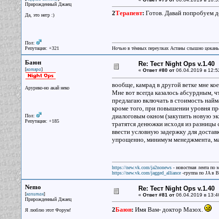
Прирожденный Джаец
2
Терапевт
:
Готов. Давай попробуем д
Да, это негр :)
Пол:
Репутация: +321
Ночью в тёмных переулках Астаны слышно цокань
Баюн
Re: Тест Night Ops v.1.40
[
]
котяра
«
Ответ #80 от
06.04.2019 в 12:5
вообще, камрад в другой ветке мне ко
Арурико-но акай неко
Мне вот всегда казалось абсурдным, ч
предлагаю включать в стоимость найм
кроме того, при повышении уровня пр
диалоговым окном (закупить новую эки
Пол:
Репутация: +185
тратятся денюжки исходя из разницы 
ввести условную задержку для доставк
упрощенно, минимум менеджмента, м
https://new.vk.com/ja2nonews
- новостная лента по 
https://new.vk.com/jagged_alliance
-группа по JA в 
Nemo
Re: Тест Night Ops v.1.40
[
]
капитан
«
Ответ #81 от
06.04.2019 в 13:4
Прирожденный Джаец
2
Баюн
:
Имя Вам- доктор Мазох.
Я люблю этот Форум!