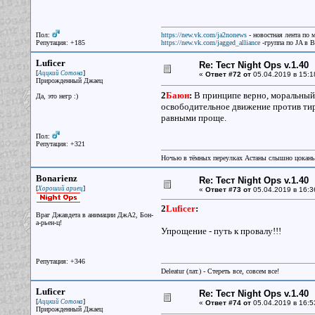
Пол:
https://new.vk.com/ja2nonews
- новостная лента по 
Репутация: +185
https://new.vk.com/jagged_alliance
-группа по JA в 
Luficer
Re: Тест Night Ops v.1.40
[
]
Аццкий Сотона
«
Ответ #72 от
05.04.2019 в 15:1
Прирожденный Джаец
2
Баюн
:
В принципе верно, моральный ф
Да, это негр :)
освободительное движение против тир
равными проще.
Пол:
Репутация: +321
Ночью в тёмных переулках Астаны слышно цокань
Bonarienz
Re: Тест Night Ops v.1.40
[
]
Хороший ариец
«
Ответ #73 от
05.04.2019 в 16:3
2
Luficer
:
Враг Джавдета в анимации ДжА2, Бон-
а-рьен-ц!
Упрощение - путь к провалу!!!
Репутация: +346
Deleatur (лат.) - Стереть все, совсем все!
Luficer
Re: Тест Night Ops v.1.40
[
]
Аццкий Сотона
«
Ответ #74 от
05.04.2019 в 16:5
Прирожденный Джаец