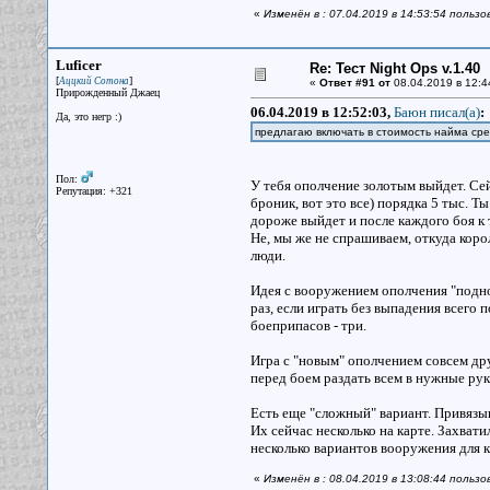
«
Изменён в : 07.04.2019 в 14:53:54 польз
Luficer
Re: Тест Night Ops v.1.40
[
]
Аццкий Сотона
«
Ответ #91 от
08.04.2019 в 12:4
Прирожденный Джаец
06.04.2019 в 12:52:03,
Баюн писал(a)
:
Да, это негр :)
предлагаю включать в стоимость найма сре
Пол:
У тебя ополчение золотым выйдет. Сей
Репутация: +321
броник, вот это все) порядка 5 тыс. 
дороже выйдет и после каждого боя к
Не, мы же не спрашиваем, откуда корол
люди.
Идея с вооружением ополчения "поднож
раз, если играть без выпадения всего 
боеприпасов - три.
Игра с "новым" ополчением совсем др
перед боем раздать всем в нужные рук
Есть еще "сложный" вариант. Привязыв
Их сейчас несколько на карте. Захвати
несколько вариантов вооружения для 
«
Изменён в : 08.04.2019 в 13:08:44 пользо