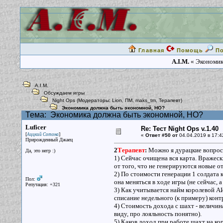
Главная
Помощь
П
A.I.M.
« Экономик
A.I.M.
Обсуждаем игры
Night Ops
(Модераторы:
Lion
,
ПМ
,
maks_tm
,
Терапевт
)
Экономика должна быть экономной, НО?
Тема:
Экономика должна быть экономной, НО?
Luficer
Re: Тест Night Ops v.1.40
[
]
Аццкий Сотона
«
Ответ #50 от
04.04.2019 в 17:4
Прирожденный Джаец
2
Терапевт
:
Можно я дурацкие вопросы
Да, это негр :)
1) Сейчас очищена вся карта. Вражеск
от того, что не генерируются новые о
2) По стоимости генерации 1 солдата 
Пол:
она меняться в ходе игры (не сейчас,
Репутация: +321
3) Как учитывается найм королевой АИ
списание недельного (к примеру) кон
4) Стоимость дохода с шахт - величин
виду, про лояльность понятно).
5) Каков доход при работе шахт на ко