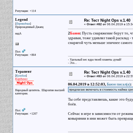
Репутация: +114
Legend
Re: Тест Night Ops v.1.40
[
]
Переводчик
«
Ответ #82 от
06.04.2019 в 15:3
Прирожденный Джаец
2
Баюн
:
Пусть снаряжение берут то, что
надА
здравая, тоже удивлял такой расклад -
снарягой чуть меньше эпичнее самого
Пол:
Репутация: +864
- Удельный вес ядра твоей планеты думай!
- Эээ...
Терапевт
Re: Тест Night Ops v.1.40
[
]
Кулибин
«
Ответ #83 от
06.04.2019 в 22:5
Кардинал
06.04.2019 в 12:52:03,
Баюн писал(a)
:
предлагаю включать в стоимость найма сре
Народный целитель. Шарлатан высшей
категории.
Ты себе представляешь, какие это бу
боёв.
Пол:
Сейчас в игре в зависимости от режим
Репутация: +1207
ковырянии в ини может быть превраще