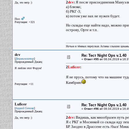
2
dcv
:
Я после присоединения Мануэля
Да, это негр :)
а) близко;
б) РКГ-3;
в) потом уже нах не нужен будет.
Пол:
Репутация: +321
Но склады еще найти надо, можно прив
острову, Орте и т.п.
Ночью в тёмных переулках Астаны слышно цокань
dcv
Re: Тест Night Ops v.1.40
[
]
Децивилизатор
«
Ответ #95 от
08.04.2019 в 16:3
Прирожденный Джаец
2
Luficer
:
Я люблю этот Форум!
Я не прусь, потому что на машине туд
Камбрию
Репутация: +11
Luficer
Re: Тест Night Ops v.1.40
[
]
Аццкий Сотона
«
Ответ #96 от
08.04.2019 в 16:4
Прирожденный Джаец
2
dcv
:
Видишь, как мнообразен путь ре
Да, это негр :)
Я с РКГ и Мосинкой со склада иду пе
БР. Заодно в Драссене есть /был/ Ми