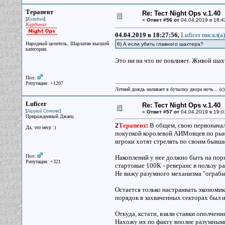
Терапевт
Re: Тест Night Ops v.1.40
[
]
Кулибин
«
Ответ #56 от
04.04.2019 в 18:4
Кардинал
04.04.2019 в 18:27:56,
Luficer писал(a)
Народный целитель. Шарлатан высшей
6) А если убить главного шахтера?
категории.
Это ни на что не повлияет. Живой шах
Пол:
Репутация: +1207
Летний дождь наливает в бутылку двора ночь... (с
Luficer
Re: Тест Night Ops v.1.40
[
]
Аццкий Сотона
«
Ответ #57 от
04.04.2019 в 19:0
Прирожденный Джаец
2
Терапевт
:
В общем, свою первоначал
Да, это негр :)
покупкой королевой АИМовцев по рыно
игроки хотят стрелять по своим бывш
Пол:
Накоплений у нее должно быть на поря
Репутация: +321
стартовые 100К - реверанс в пользу р
Не вижу разумного механизма "ограбит
Остается только настраивать экономик
порядок в захваченных секторах был и
Откуда, кстати, взяли ставки ополчен
Нахожу их по факту вполне разумными