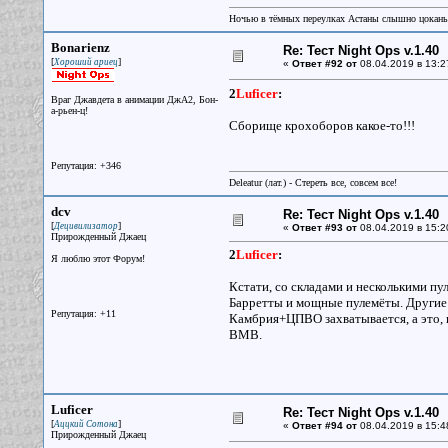
Ночью в тёмных переулках Астаны слышно цокань
Bonarienz
Re: Тест Night Ops v.1.40
[
]
Хороший ариец
«
Ответ #92 от
08.04.2019 в 13:2
2
Luficer
:
Враг Джавдета в анимации ДжА2, Бон-
а-рьен-ц!
Сборище крохоборов какое-то!!!
Репутация: +346
Deleatur (лат.) - Стереть все, совсем все!
dcv
Re: Тест Night Ops v.1.40
[
]
Децивилизатор
«
Ответ #93 от
08.04.2019 в 15:2
Прирожденный Джаец
2
Luficer
:
Я люблю этот Форум!
Кстати, со складами и несколькими п
Барретты и мощные пулемёты. Другие с
Репутация: +11
Камбрия+ЦПВО захватывается, а это, 
ВМВ.
Luficer
Re: Тест Night Ops v.1.40
[
]
Аццкий Сотона
«
Ответ #94 от
08.04.2019 в 15:4
Прирожденный Джаец