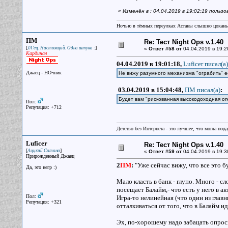
«
Изменён в : 04.04.2019 в 19:02:19 пользо
Ночью в тёмных переулках Астаны слышно цокань
ПМ
Re: Тест Night Ops v.1.40
[
]
JA'ец. Настоящий. Одна штука :
«
Ответ #58 от
04.04.2019 в 19:2
Кардинал
04.04.2019 в 19:01:18,
Luficer писал(a)
Джаец - НОчник
Не вижу разумного механизма "ограбить" е
03.04.2019 в 15:04:48,
ПМ писал(a)
:
Будет вам "рискованная высокодоходная оп
Пол:
Репутация: +712
Детство без Интернета - это лучшее, что могла под
Luficer
Re: Тест Night Ops v.1.40
[
]
Аццкий Сотона
«
Ответ #59 от
04.04.2019 в 19:3
Прирожденный Джаец
2
ПМ
:
"Уже сейчас вижу, что все это б
Да, это негр :)
Мало класть в банк - глупо. Много - с
посещает Балайм,- что есть у него в а
Пол:
Игра-то нелинейная (что один из глав
Репутация: +321
отталкиваться от того, что в Балайм и
Эх, по-хорошему надо забацать опросн