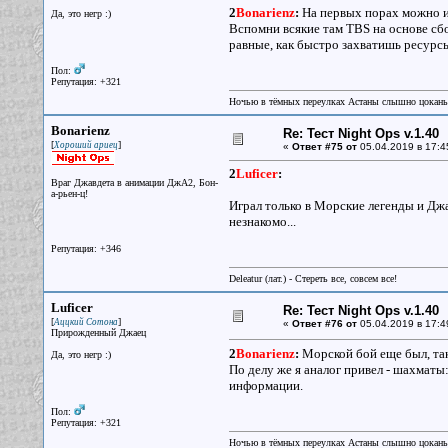
2
Bonarienz
:
На первых порах можно и 
Да, это негр :)
Вспомни всякие там TBS на основе сбо
равные, как быстро захватишь ресурсы
Пол:
Репутация: +321
Ночью в тёмных переулках Астаны слышно цокань
Bonarienz
Re: Тест Night Ops v.1.40
[
]
Хороший ариец
«
Ответ #75 от
05.04.2019 в 17:4
2
Luficer
:
Враг Джавдета в анимации ДжА2, Бон-
а-рьен-ц!
Играл только в Морские легенды и Джа
незнакомо...
Репутация: +346
Deleatur (лат.) - Стереть все, совсем все!
Luficer
Re: Тест Night Ops v.1.40
[
]
Аццкий Сотона
«
Ответ #76 от
05.04.2019 в 17:4
Прирожденный Джаец
2
Bonarienz
:
Морской бой еще был, так
Да, это негр :)
По делу же я аналог привел - шахматы
информации.
Пол:
Репутация: +321
Ночью в тёмных переулках Астаны слышно цокань