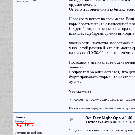
Репутация: +321
оружие достань.
От того и собрала она в кубышку всего
И все сразу встает на свои места. Есл
пары богатых шахт не позволит ей пл
С другой стороны, мы можем гораздо т
всех шахт Дейдрана должна выходить
Фактически - шахматы. Все зеркально -
у нее, с той разницей, что она может
одинакова (10/50/60 или что начсчит
Поскольку у нее на старте будут очен
деньжат.
Вопрос только один остается,- что дел
будут пропадать старые - тоже странн
думать.
Что скажете?
«
Изменён в : 05.04.2019 в 10:53:43 пользо
Ночью в тёмных переулках Астаны слышно цокань
Баюн
Re: Тест Night Ops v.1.40
[
]
котяра
«
Ответ #71 от
05.04.2019 в 14:1
Я щитаю, у королевы жалованье должн
Арурико-но акай неко