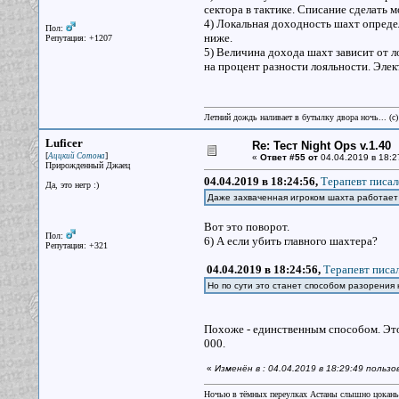
сектора в тактике. Списание сделать 
4) Локальная доходность шахт опреде
Пол:
ниже.
Репутация: +1207
5) Величина дохода шахт зависит от л
на процент разности лояльности. Элек
Летний дождь наливает в бутылку двора ночь... (с
Luficer
Re: Тест Night Ops v.1.40
[
]
Аццкий Сотона
«
Ответ #55 от
04.04.2019 в 18:2
Прирожденный Джаец
04.04.2019 в 18:24:56,
Терапевт писал
Да, это негр :)
Даже захваченная игроком шахта работает 
Вот это поворот.
Пол:
6) А если убить главного шахтера?
Репутация: +321
04.04.2019 в 18:24:56,
Терапевт писал
Но по сути это станет способом разорения
Похоже - единственным способом. Это 
000.
«
Изменён в : 04.04.2019 в 18:29:49 пользо
Ночью в тёмных переулках Астаны слышно цокань