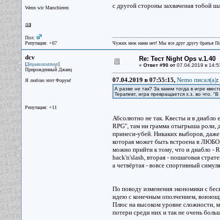
с другой стороны захваченая тобой ша
Wenn wir Marschieren
Пол:
Репутация: +67
Чужих меж нами нет! Мы все друг другу братья П
dcv
Re: Тест Night Ops v.1.40
[
]
Децивилизатор
«
Ответ #90 от
07.04.2019 в 14:5
Прирожденный Джаец
07.04.2019 в 07:55:15,
Nemo писал(a)
:
Я люблю этот Форум!
А разве не так? За каким тогда в игре кве
Терапевт, игра превращается х.з. во что. "В
Репутация: +11
Абсолютно не так. Квесты и в диабло ес
RPG", там ни грамма отыгрыша роли, д
принеси-убей. Никаких выборов, даже 
которая может быть встроена в ЛЮБОЙ
можно прийти к тому, что и диабло - R
hack'n'slash, вторая - пошаговая страт
а четвёртая - вовсе спортивный симуля
По поводу изменения экономики с беск
идею с конечным ополчением, воюющим
Плюс на высоком уровне сложности, м
потери среди них и так не очень боль