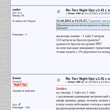
andre
Re: Тест Night Ops v.1.41 с
[
]
DR. Dre
«
Ответ #84 от
14.10.2021 в 12:45:5
Мистер ЭЧ
12.10.2021 в 13:25:37,
Терапевт писал
Я люблю этот Форум!
Максимальная расчётная дальность броска г
меньше?
Репутация: +1
насколько помню - 1 тайл 5 метров
110 метров на бросок гранаты?
дальность броска на уровне ПП?
на зоне высадки закидывает гранатами 
только пукать с 1% вероятности попа
Баюн
Re: Тест Night Ops v.1.41 с
[
]
котяра
«
Ответ #85 от
14.10.2021 в 13:18:1
2
andre
:
Арурико-но акай неко
ну смотри. 1 тайл это 1 тайл
с реальными единицами метрической с
шкаф, машина, дверь, человек, можно п
в игре очень небольшие сектора и мал
Пол:
Репутация: +185
(родном разрешении ваниллы) казались