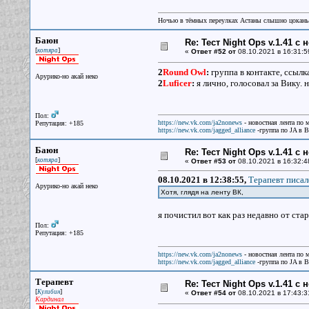
Ночью в тёмных переулках Астаны слышно цокань
Баюн
Re: Тест Night Ops v.1.41 с
[
]
котяра
«
Ответ #52 от
08.10.2021 в 16:31:5
2
Round Owl
:
группа в контакте, ссылк
Арурико-но акай неко
2
Luficer
:
я лично, голосовал за Вику. н
Пол:
https://new.vk.com/ja2nonews
- новостная лента по 
Репутация: +185
https://new.vk.com/jagged_alliance
-группа по JA в 
Баюн
Re: Тест Night Ops v.1.41 с
[
]
котяра
«
Ответ #53 от
08.10.2021 в 16:32:4
08.10.2021 в 12:38:55,
Терапевт писал
Арурико-но акай неко
Хотя, глядя на ленту ВК,
я почистил вот как раз недавно от ста
Пол:
Репутация: +185
https://new.vk.com/ja2nonews
- новостная лента по 
https://new.vk.com/jagged_alliance
-группа по JA в 
Терапевт
Re: Тест Night Ops v.1.41 с
[
]
Кулибин
«
Ответ #54 от
08.10.2021 в 17:43:3
Кардинал