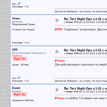
Пол:
Репутация: +712
Детство без Интернета - это лучшее, что могла под
Nemo
Re: Тест Night Ops v.1.41 с
[
]
капитан
«
Ответ #77 от
14.10.2021 в 05:50:4
Прирожденный Джаец
2
ПМ
:
"Скорпион" в аэропорту Драссен
Я люблю этот Форум!
Репутация: +114
ПМ
Re: Тест Night Ops v.1.41 с
[
]
JA'ец. Настоящий. Одна штука :
«
Ответ #78 от
14.10.2021 в 09:43:2
Кардинал
2
Nemo
:
Для действующего аэропорта в самый 
Джаец - НОчник
Пол:
Репутация: +712
Детство без Интернета - это лучшее, что могла под
Баюн
Re: Тест Night Ops v.1.41 с
[
]
котяра
«
Ответ #79 от
14.10.2021 в 10:12:4
2
Nemo
:
в wildfire 5.0 емнип там танк с
Арурико-но акай неко