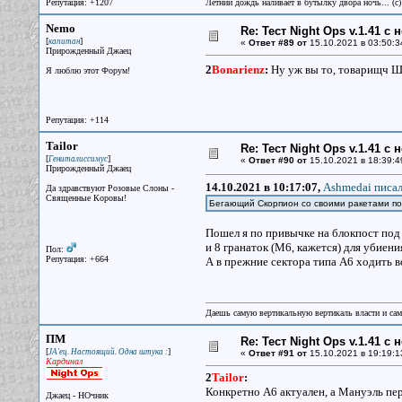
Репутация: +1207
Летний дождь наливает в бутылку двора ночь... (с
Nemo
Re: Тест Night Ops v.1.41 с
[
]
капитан
«
Ответ #89 от
15.10.2021 в 03:50:3
Прирожденный Джаец
2
Bonarienz
:
Ну уж вы то, товарищч Шт
Я люблю этот Форум!
Репутация: +114
Tailor
Re: Тест Night Ops v.1.41 с
[
]
Гениталиссимус
«
Ответ #90 от
15.10.2021 в 18:39:4
Прирожденный Джаец
14.10.2021 в 10:17:07,
Ashmedai писал
Да здравствуют Розовые Слоны -
Священные Коровы!
Бегающий Скорпион со своими ракетами по
Пошел я по привычке на блокпост под 
и 8 гранаток (М6, кажется) для убиени
Пол:
Репутация: +664
А в прежние сектора типа А6 ходить в
Даешь самую вертикальную вертикаль власти и са
ПМ
Re: Тест Night Ops v.1.41 с
[
]
JA'ец. Настоящий. Одна штука :
«
Ответ #91 от
15.10.2021 в 19:19:1
Кардинал
2
Tailor
:
Конкретно А6 актуален, а Мануэль пер
Джаец - НОчник