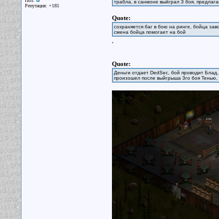
Пол:
трабла, в санмоне выйграл 3 боя, предлага
Репутация: +185
Quote:
сохраняется баг в бою на ринге, бойца заво
смена бойца помогает на бой
,
Quote:
Деньги отдает DedSec, бой проводит Блад, 
произошел после выйгрыша 3го боя Тенью,