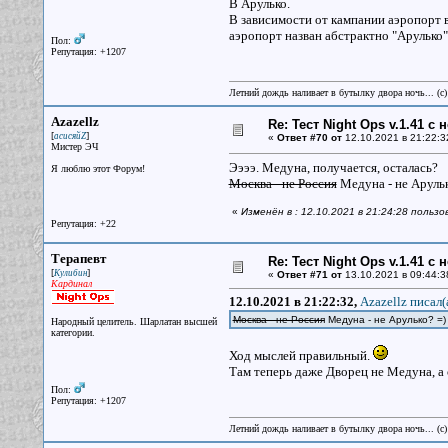
В Арулько.
В зависимости от кампании аэропорт в
аэропорт назван абстрактно "Арулько".
Пол:
Репутация: +1207
Летний дождь наливает в бутылку двора ночь... (с
Azazellz
Re: Тест Night Ops v.1.41 с
[
]
асисяйZ
«
Ответ #70 от
12.10.2021 в 21:22:3
Мистер ЭЧ
Ээээ. Медуна, получается, осталась?
Я люблю этот Форум!
Москва - не Россия
Медуна - не Арульк
«
Изменён в : 12.10.2021 в 21:24:28 пользо
Репутация: +22
Терапевт
Re: Тест Night Ops v.1.41 с
[
]
Кулибин
«
Ответ #71 от
13.10.2021 в 09:44:3
Кардинал
12.10.2021 в 21:22:32,
Azazellz писал(
Москва - не Россия
Медуна - не Арулько? =)
Народный целитель. Шарлатан высшей
категории.
Ход мыслей правильный.
Там теперь даже Дворец не Медуна, а
Пол:
Репутация: +1207
Летний дождь наливает в бутылку двора ночь... (с