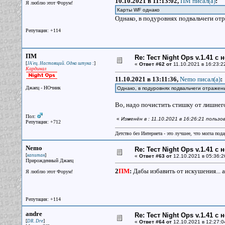
10.10.2021 в 11:13:02,
ПМ писал(a)
:
Я люблю этот Форум!
Карты WF однако
Однако, в подуровнях подвальчеги отр
Репутация: +114
ПМ
Re: Тест Night Ops v.1.41 с
[
]
JA'ец. Настоящий. Одна штука :
«
Ответ #62 от
11.10.2021 в 16:23:2
Кардинал
11.10.2021 в 13:11:36,
Nemo писал(a)
:
Джаец - НОчник
Однако, в подуровнях подвальчеги отражен
Во, надо почистить стишку от лишнег
Пол:
«
Изменён в : 11.10.2021 в 16:26:21 польз
Репутация: +712
Детство без Интернета - это лучшее, что могла под
Nemo
Re: Тест Night Ops v.1.41 с
[
]
капитан
«
Ответ #63 от
12.10.2021 в 05:36:2
Прирожденный Джаец
2
ПМ
:
Дабы избавить от искушения... а
Я люблю этот Форум!
Репутация: +114
andre
Re: Тест Night Ops v.1.41 с
[
]
DR. Dre
«
Ответ #64 от
12.10.2021 в 12:27:0