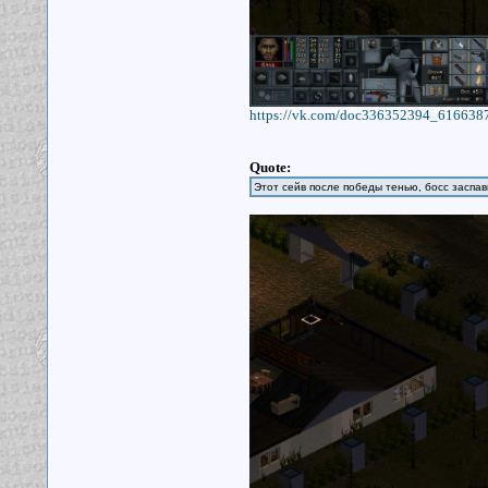
https://vk.com/doc336352394_616638
Quote:
Этот сейв после победы тенью, босс заспав