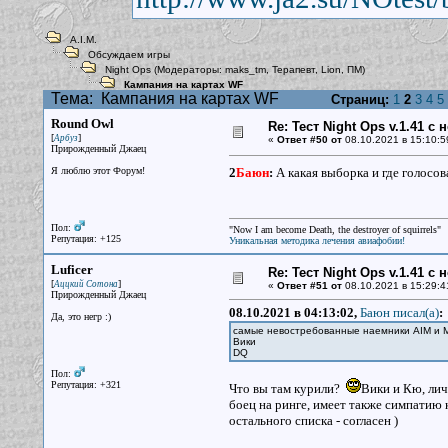
A.I.M.
Обсуждаем игры
Night Ops
(Модераторы:
maks_tm
,
Терапевт
,
Lion
,
ПМ
)
Кампания на картах WF
Тема:
Кампания на картах WF
Страниц:
1
2
3
4
5
Round Owl
Re: Тест Night Ops v.1.41 с
[
]
Арбуз
«
Ответ #50 от
08.10.2021 в 15:10:5
Прирожденный Джаец
Я люблю этот Форум!
2
Баюн
:
А какая выборка и где голосов
Пол:
"Now I am become Death, the destroyer of squirrels"
Репутация: +125
Уникальная методика лечения авиафобии!
Luficer
Re: Тест Night Ops v.1.41 с
[
]
Аццкий Сотона
«
Ответ #51 от
08.10.2021 в 15:29:4
Прирожденный Джаец
08.10.2021 в 04:13:02,
Баюн писал(a)
:
Да, это негр :)
самые невостребованные наемники AIM и 
Вики
DQ
Пол:
Репутация: +321
Что вы там курили?
Вики и Кю, лич
боец на ринге, имеет также симпатию 
остального списка - согласен )