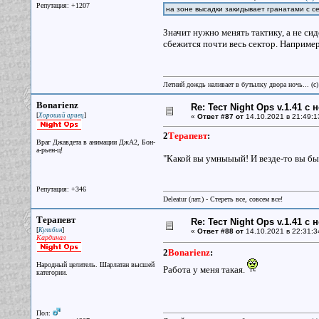
Репутация: +1207
на зоне высадки закидывает гранатами с се
Значит нужно менять тактику, а не сид
сбежится почти весь сектор. Например
Летний дождь наливает в бутылку двора ночь... (с
Bonarienz
Re: Тест Night Ops v.1.41 с
[
]
Хороший ариец
«
Ответ #87 от
14.10.2021 в 21:49:1
2
Терапевт
:
Враг Джавдета в анимации ДжА2, Бон-
а-рьен-ц!
"Какой вы умныыый! И везде-то вы были
Репутация: +346
Deleatur (лат.) - Стереть все, совсем все!
Терапевт
Re: Тест Night Ops v.1.41 с
[
]
Кулибин
«
Ответ #88 от
14.10.2021 в 22:31:3
Кардинал
2
Bonarienz
:
Народный целитель. Шарлатан высшей
Работа у меня такая.
категории.
Пол: