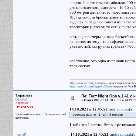
широкой части немногимбольше 200 та
для пистолетного выстрела - 10-15 тай
800 метров для винтовочного выстрела
ИРЛ дальность броска гранаты рассчит
видосах попадал по гонгам из пистоле
траектории (навесом то есть) но это ч
есть еще примеры. размер баскетбольно
нечастое, потому что неэффективное, 
ухватистый, как ручная граната - 700
собственно, это одна из причин моего
трех соснах.
https://new.vk.com/ja2nonews
- новостная лента по 
https://new.vk.com/jagged_alliance
-группа по JA в 
Терапевт
Re: Тест Night Ops v.1.41 с
[
]
Кулибин
«
Ответ #86 от
14.10.2021 в 14:21:5
Кардинал
14.10.2021 в 12:45:53,
andre писал(a)
:
Народный целитель. Шарлатан высшей
насколько помню - 1 тайл 5 метров
категории.
1 тайл это 1 клетка. Нет в игре никаки
14.10.2021 в 12:45:53,
andre писал(a)
:
Пол: