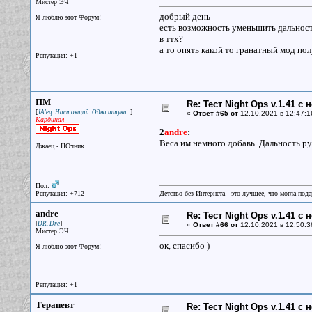
Мистер ЭЧ
добрый день
Я люблю этот Форум!
есть возможность уменьшить дальност
в ттх?
а то опять какой то гранатный мод по
Репутация: +1
ПМ
Re: Тест Night Ops v.1.41 с
[
]
JA'ец. Настоящий. Одна штука :
«
Ответ #65 от
12.10.2021 в 12:47:1
Кардинал
2
andre
:
Веса им немного добавь. Дальность ру
Джаец - НОчник
Пол:
Репутация: +712
Детство без Интернета - это лучшее, что могла под
andre
Re: Тест Night Ops v.1.41 с
[
]
DR. Dre
«
Ответ #66 от
12.10.2021 в 12:50:3
Мистер ЭЧ
ок, спасибо )
Я люблю этот Форум!
Репутация: +1
Терапевт
Re: Тест Night Ops v.1.41 с