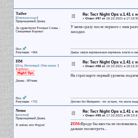
Tailor
Re: Тест Night Ops v.1.41 с
[
]
Гениталиссимус
«
Ответ #97 от
16.10.2021 в 17:10:5
Прирожденный Джаец
У меня сразу после первого с ним разг
Да здравствуют Розовые Слоны -
заходил.
Священные Коровы!
Пол:
Репутация: +664
Даешь самую вертикальную вертикаль власти и са
ПМ
Re: Тест Night Ops v.1.41 с
[
]
JA'ец. Настоящий. Одна штука :
«
Ответ #98 от
16.10.2021 в 18:12:2
Кардинал
На страт.карте первый уровень подзем
Джаец - НОчник
Пол:
Репутация: +712
Детство без Интернета - это лучшее, что могла под
Nemo
Re: Тест Night Ops v.1.41 с
[
]
капитан
«
Ответ #99 от
17.10.2021 в 06:13:4
Прирожденный Джаец
2
ПМ
:
Вроде бы квесты не поломались. 
Я люблю этот Форум!
дальше посмотреть...