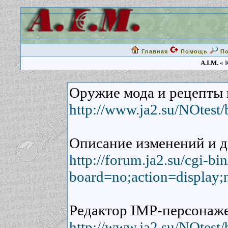
Главная
Помощь
П
A.I.M.
« К
Оружие мода и рецепты 
http://www.ja2.su/NOtest
Описание изменений и д
http://forum.ja2.su/cgi-b
board=no;action=display;
Редактор IMP-персонаже
http://www.ja2.su/NOtest