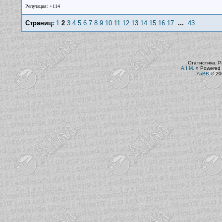
Репутация: +114
Страниц:
1
2
3
4
5
6
7
8
9
10
11
12
13
14
15
16
17
...
43
Статистика. Р
A.I.M.
»
Powered 
YaBB
© 200