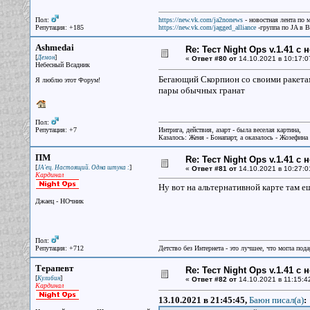
Пол:
https://new.vk.com/ja2nonews
- новостная лента по 
Репутация: +185
https://new.vk.com/jagged_alliance
-группа по JA в 
Ashmedai
Re: Тест Night Ops v.1.41 с
[
]
Демон
«
Ответ #80 от
14.10.2021 в 10:17:0
Небесный Всадник
Бегающий Скорпион со своими ракетами
Я люблю этот Форум!
пары обычных гранат
Пол:
Репутация: +7
Интрига, действия, азарт - была веселая картина,
Казалось: Женя - Бонапарт, а оказалось - Жозефина
ПМ
Re: Тест Night Ops v.1.41 с
[
]
JA'ец. Настоящий. Одна штука :
«
Ответ #81 от
14.10.2021 в 10:27:0
Кардинал
Ну вот на альтернативной карте там еще
Джаец - НОчник
Пол:
Репутация: +712
Детство без Интернета - это лучшее, что могла под
Терапевт
Re: Тест Night Ops v.1.41 с
[
]
Кулибин
«
Ответ #82 от
14.10.2021 в 11:15:4
Кардинал
13.10.2021 в 21:45:45,
Баюн писал(a)
: