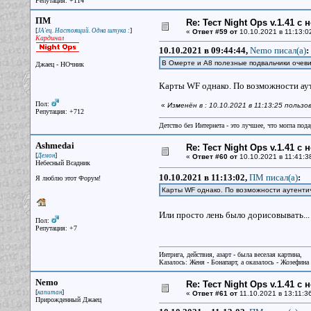
Репутация: +114
ПМ
Re: Тест Night Ops v.1.41 с
[
]
JA'ец. Настоящий. Одна штука :
«
Ответ #59 от
10.10.2021 в 11:13:0
Кардинал
10.10.2021 в 09:44:44,
Nemo писал(a)
:
В Омерте и А8 полезные подвальчики оче
Джаец - НОчник
Карты WF однако. По возможности ау
Пол:
«
Изменён в : 10.10.2021 в 11:13:25 польз
Репутация: +712
Детство без Интернета - это лучшее, что могла под
Ashmedai
Re: Тест Night Ops v.1.41 с
[
]
Демон
«
Ответ #60 от
10.10.2021 в 11:41:3
Небесный Всадник
10.10.2021 в 11:13:02,
ПМ писал(a)
:
Я люблю этот Форум!
Карты WF однако. По возможности аутенти
Или просто лень было дорисовывать..
Пол:
Репутация: +7
Интрига, действия, азарт - была веселая картина,
Казалось: Женя - Бонапарт, а оказалось - Жозефина
Nemo
Re: Тест Night Ops v.1.41 с
[
]
капитан
«
Ответ #61 от
11.10.2021 в 13:11:3
Прирожденный Джаец