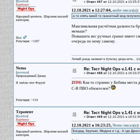
[
]
Кулибин
«
Ответ #67 от
12.10.2021 в 13:25:3
Кардинал
12.10.2021 в 12:27:04,
andre писал(a)
:
а то опять какой то гранатный мод получил
Народный целитель. Шарлатан высшей
категории.
Максимальная расчётная дальность бро
меньше?
Повышать вес ручных гранат имеет смы
Пол:
очередь по нему самому.
Репутация: +1207
Летний дождь наливает в бутылку двора ночь... (с
Nemo
Re: Тест Night Ops v.1.41 с
[
]
капитан
«
Ответ #68 от
12.10.2021 в 16:23:2
Прирожденный Джаец
2
ПМ
:
Как то странно у Бобика места д
Я люблю этот Форум!
С-В ПВО обязателен?
Репутация: +114
Терапевт
Re: Тест Night Ops v.1.41 с
[
]
Кулибин
«
Ответ #69 от
12.10.2021 в 16:51:5
Кардинал
12.10.2021 в 16:23:25,
Nemo писал(a)
:
Багдад, Арулько, Медуна и т.д.. А где Драс
Народный целитель. Шарлатан высшей
категории.