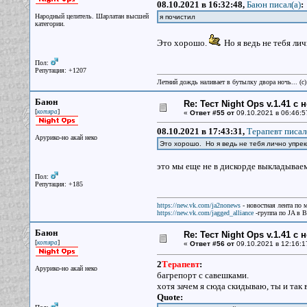
08.10.2021 в 16:32:48,
Баюн писал(a)
:
Народный целитель. Шарлатан высшей
я почистил
категории.
Это хорошо.
Но я ведь не тебя ли
Пол:
Репутация: +1207
Летний дождь наливает в бутылку двора ночь... (с
Баюн
Re: Тест Night Ops v.1.41 с
[
]
котяра
«
Ответ #55 от
09.10.2021 в 06:46:5
08.10.2021 в 17:43:31,
Терапевт писал
Арурико-но акай неко
Это хорошо. Но я ведь не тебя лично упре
это мы еще не в дискорде выкладывае
Пол:
Репутация: +185
https://new.vk.com/ja2nonews
- новостная лента по 
https://new.vk.com/jagged_alliance
-группа по JA в 
Баюн
Re: Тест Night Ops v.1.41 с
[
]
котяра
«
Ответ #56 от
09.10.2021 в 12:16:1
2
Терапевт
:
Арурико-но акай неко
багрепорт с савешками.
хотя зачем я сюда скидываю, ты и так 
Quote: