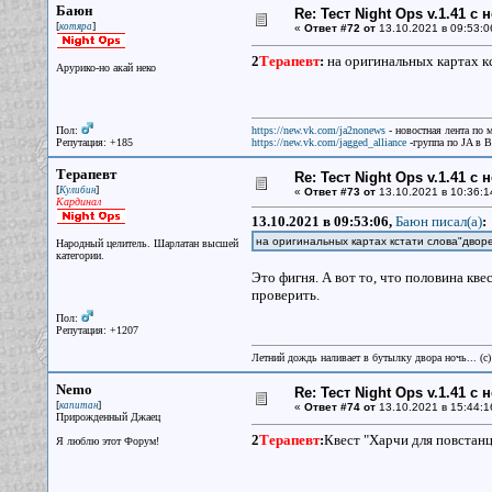
Баюн
Re: Тест Night Ops v.1.41 с
[
]
котяра
«
Ответ #72 от
13.10.2021 в 09:53:0
2
Терапевт
:
на оригинальных картах к
Арурико-но акай неко
Пол:
https://new.vk.com/ja2nonews
- новостная лента по 
Репутация: +185
https://new.vk.com/jagged_alliance
-группа по JA в 
Терапевт
Re: Тест Night Ops v.1.41 с
[
]
Кулибин
«
Ответ #73 от
13.10.2021 в 10:36:1
Кардинал
13.10.2021 в 09:53:06,
Баюн писал(a)
:
на оригинальных картах кстати слова"двор
Народный целитель. Шарлатан высшей
категории.
Это фигня. А вот то, что половина кве
проверить.
Пол:
Репутация: +1207
Летний дождь наливает в бутылку двора ночь... (с
Nemo
Re: Тест Night Ops v.1.41 с
[
]
капитан
«
Ответ #74 от
13.10.2021 в 15:44:1
Прирожденный Джаец
2
Терапевт
:
Квест "Харчи для повстанц
Я люблю этот Форум!