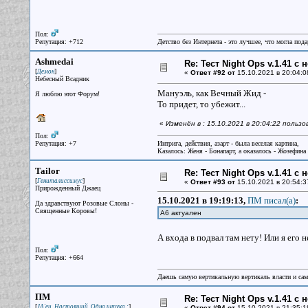
Пол:
Репутация: +712
Детство без Интернета - это лучшее, что могла под
Ashmedai
Re: Тест Night Ops v.1.41 с
[
]
Демон
«
Ответ #92 от
15.10.2021 в 20:04:0
Небесный Всадник
Мануэль, как Вечный Жид -
Я люблю этот Форум!
То придет, то убежит...
«
Изменён в : 15.10.2021 в 20:04:22 польз
Пол:
Репутация: +7
Интрига, действия, азарт - была веселая картина,
Казалось: Женя - Бонапарт, а оказалось - Жозефина
Tailor
Re: Тест Night Ops v.1.41 с
[
]
Гениталиссимус
«
Ответ #93 от
15.10.2021 в 20:54:3
Прирожденный Джаец
15.10.2021 в 19:19:13,
ПМ писал(a)
:
Да здравствуют Розовые Слоны -
Священные Коровы!
А6 актуален
А входа в подвал там нету! Или я его 
Пол:
Репутация: +664
Даешь самую вертикальную вертикаль власти и са
ПМ
Re: Тест Night Ops v.1.41 с
[
]
JA'ец. Настоящий. Одна штука :
«
Ответ #94 от
15.10.2021 в 21:35:1