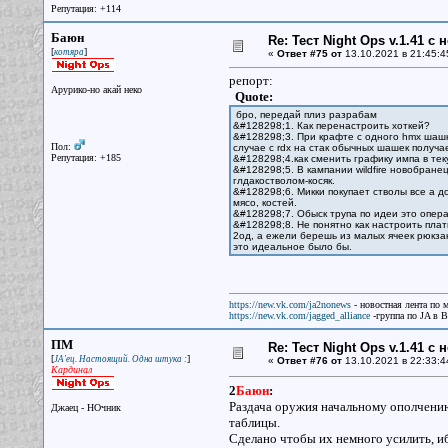
Репутация: +114
Баюн
Re: Тест Night Ops v.1.41 с
[
]
котяра
«
Ответ #75 от
13.10.2021 в 21:45:4
репорт:
Арурико-но акай неко
Quote:
бро, передай плиз разрабам
&#128298;1. Как перенастроить хоткей?
&#128298;3. При крафте с одного hmx шашки
Пол:
случае с rdx на стак обычных шашек получа
Репутация: +185
&#128298;4.как сменить графику импа в т
&#128298;5. В кампании wildfire новобране
глдакостволом-косяк.
&#128298;6. Микки покупает стволы все а д
мясо, костей.
&#128298;7. Обыск трупа по идеи это опер
&#128298;8. Не понятно как настроить плат
2од, а ежели берешь из малых ячеек рюкзака
это идеальное было бы.
https://new.vk.com/ja2nonews
- новостная лента по 
https://new.vk.com/jagged_alliance
-группа по JA в 
ПМ
Re: Тест Night Ops v.1.41 с
[
]
JA'ец. Настоящий. Одна штука :
«
Ответ #76 от
13.10.2021 в 22:33:4
Кардинал
2
Баюн
:
Раздача оружия начальному ополчению
Джаец - НОчник
таблицы.
Сделано чтобы их немного усилить, иб