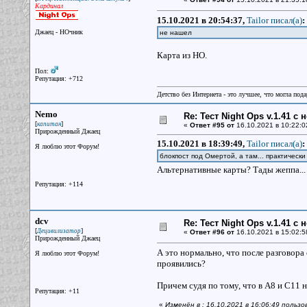
Кардинал
15.10.2021 в 20:54:37,
Tailor писал(a)
:
Джаец - НОчник
не нашел
Карта из НО.
Пол:
Репутация: +712
Детство без Интернета - это лучшее, что могла под
Nemo
Re: Тест Night Ops v.1.41 с
[
]
капитан
«
Ответ #95 от
16.10.2021 в 10:22:0
Прирожденный Джаец
15.10.2021 в 18:39:49,
Tailor писал(a)
:
Я люблю этот Форум!
блокпост под Омертой, а там... практически
Альтернативные карты? Тады жеппа..
Репутация: +114
dcv
Re: Тест Night Ops v.1.41 с
[
]
Децивилизатор
«
Ответ #96 от
16.10.2021 в 15:02:5
Прирожденный Джаец
А это нормально, что после разговора 
Я люблю этот Форум!
проявились?
Причем судя по тому, что в А8 и С11 
Репутация: +11
«
Изменён в : 16.10.2021 в 16:06:49 польз