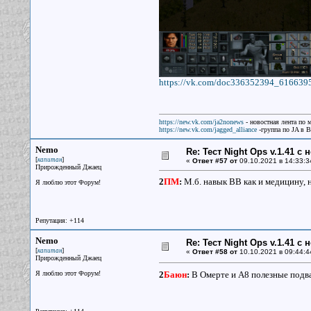
https://vk.com/doc336352394_616639
https://new.vk.com/ja2nonews
- новостная лента по 
https://new.vk.com/jagged_alliance
-группа по JA в 
Nemo
Re: Тест Night Ops v.1.41 с
[
]
капитан
«
Ответ #57 от
09.10.2021 в 14:33:3
Прирожденный Джаец
2
ПМ
:
М.б. навык ВВ как и медицину, н
Я люблю этот Форум!
Репутация: +114
Nemo
Re: Тест Night Ops v.1.41 с
[
]
капитан
«
Ответ #58 от
10.10.2021 в 09:44:4
Прирожденный Джаец
Я люблю этот Форум!
2
Баюн
:
В Омерте и А8 полезные подв