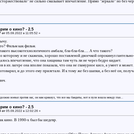
осторжествовало" не сильно смазывает впечатление. Прямо "зеркало" но без че
рим о кино? - 2.5
7 от
05.09.2022 в 11:05:52 »
бычу.
-то? Фильм как фильм.
такого высокотехнологичного амбала, бла-бла-бла..... А что такого?
по которому и не скажешь, хорошо поставленой двоечкой опрокинул гантельно
алось впечатление, что она хищника там чуть ли не через бедро кидает.
в в их лагере она вполне показала, что она не гламурное кисо, а умеет и може
товарил, и до этого ему прилетало. И к тому же без шапки, а без неё он, пол
инч.
 должно воевал против нас, он нам крикнул, что все мы бандиты, вот и пуля вошла между глаз...
рим о кино? - 2.5
8 от
05.09.2022 в 12:02:26 »
ак кино. В 1990-х был бы шедевр.