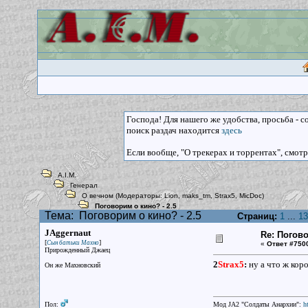
Господа! Для нашего же удобства, просьба - 
поиск раздач находится
здесь
Если вообще, "О трекерах и торрентах", смот
A.I.M.
Генерал
О вечном
(Модераторы:
Lion
,
maks_tm
,
Strax5
,
MicDoc
)
Поговорим о кино? - 2.5
Тема:
Поговорим о кино? - 2.5
Страниц:
1
...
13
JAggernaut
Re: Погово
[
]
Сын батьки Махно
«
Ответ #750
Прирожденный Джаец
2
Strax5
:
ну а что ж кор
Он же Махновский
Пол:
Мод JA2 "Солдаты Анархии":
h