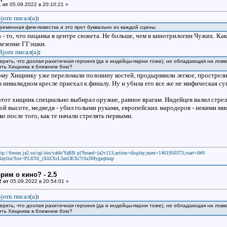
 от
05.09.2022 в 20:10:21 »
jorn писал(a)
:
ременная фем-повестка и это прет буквально из каждой сцены.
- то, что пацанка в центре сюжета. Не больше, чем в кинотрилогии Чужих. Как
везение ГГэшки.
Bjorn писал(a)
:
верить, что дохлая рахитичная героиня (да и индейцы-парни тоже), не обладающая ни ловко
ить Хищника в ближнем бою?
ому Хищнику уже переломали половину костей, продырявили легкое, прострелил
 в инвалидном кресле приехал к финалу. Ну и убила его все же не мифическая с
этот хищник специально выбирал оружие, равное врагам. Индейцев валил стре
ой высоте, медведя - убил голыми руками, европейских мародеров - некими
ко после того, как те начали стрелять первыми.
ttp://forum.ja2.su/cgi-bin/yabb/YaBB.pl?board=ja2v113;action=display;num=1461950373;start=0#0
laylist?list=PLfiTd_jX0ZXcL5mOEXr7t3u3Mygzqbzzp
рим о кино? - 2.5
2 от
05.09.2022 в 20:54:01 »
jorn писал(a)
:
верить, что дохлая рахитичная героиня (да и индейцы-парни тоже), не обладающая ни ловко
ить Хищника в ближнем бою?