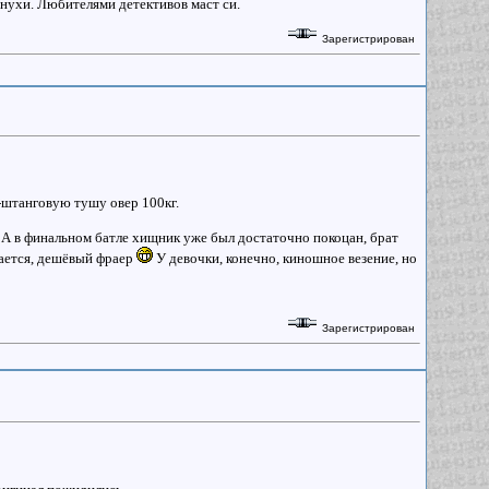
рнухи. Любителями детективов маст си.
Зарегистрирован
-штанговую тушу овер 100кг.
т. А в финальном батле хищник уже был достаточно покоцан, брат
учается, дешёвый фраер
У девочки, конечно, киношное везение, но
Зарегистрирован