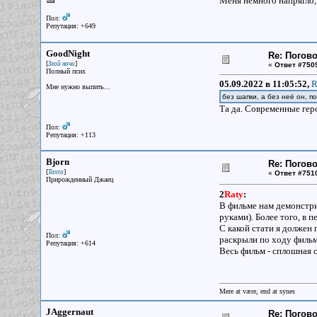
Меня немного напрягло, 
Пол:
Репутация: +649
GoodNight
Re: Погово
[
]
Злой ночи
«
Ответ #750
Полный псих
05.09.2022 в 11:05:52,
R
Мне нужно выпить...
без шапки, а без неё он, 
Та да. Современные геро
Пол:
Репутация: +113
Bjorn
Re: Погово
[
]
Tanto
«
Ответ #751
Прирожденный Джаец
2
Raty
:
В фильме нам демонстри
руками). Более того, в
С какой стати я должен 
Пол:
раскрыли по ходу фильм
Репутация: +614
Весь фильм - сплошная 
Mere at være, end at synes
JAggernaut
Re: Погово