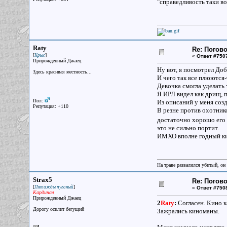
"справедливость таки в
Raty
Re: Погово
[
]
Крыс
«
Ответ #750
Прирожденный Джаец
Ну вот, я посмотрел До
Здесь красивая местность...
И чего так все плюются
Девочка смогла уделать 
Я ИРЛ видел как дрищ, 
Пол:
Из описаний у меня созд
Репутация: +110
В резне против охотнико
достаточно хорошо его о
это не сильно портит.
ИМХО вполне годный к
На траве развалился убитый, он
Strax5
Re: Погово
[
]
Пятижды пуганый
«
Ответ #750
Кардинал
Прирожденный Джаец
2
Raty
:
Согласен. Кино к
Дорогу осилит бегущий
Зажрались киноманы.