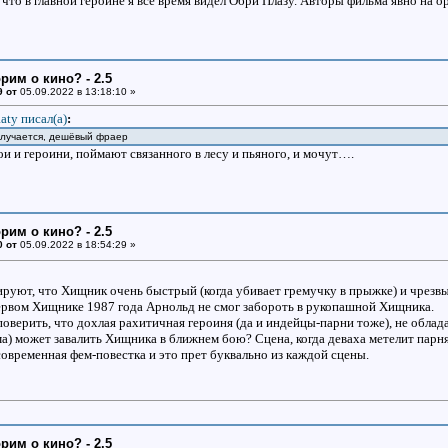
что в главной героине я все время видел Обри Плазу. Авторы фильма явно на 
рим о кино? - 2.5
9 от
05.09.2022 в 13:18:10 »
aty писал(a)
:
получается, дешёвый фраер
и и героини, поймают связанного в лесу и пьяного, и мочут….
рим о кино? - 2.5
0 от
05.09.2022 в 18:54:29 »
руют, что Хищник очень быстрый (когда убивает гремучку в прыжке) и чрезв
 первом Хищнике 1987 года Арнольд не смог забороть в рукопашной Хищника.
поверить, что дохлая рахитичная героиня (да и индейцы-парни тоже), не облад
а) может завалить Хищника в ближнем бою? Сцена, когда деваха метелит парн
современная фем-повестка и это прет буквально из каждой сцены.
рим о кино? - 2.5