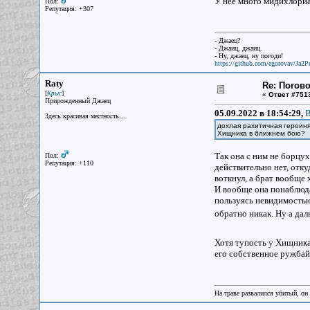
У неё много мидихлориа
Пол:
Репутация: +307
- Джаец?
- Джаиц, джаиц.
- Ну, джаец, ну погоди!
https://github.com/egorovav/Ja2Pr
Raty
Re: Погово
[
]
Крыс
«
Ответ #751
Прирожденный Джаец
05.09.2022 в 18:54:29,
B
Здесь красивая местность...
дохлая рахитичная героиня
Хищника в ближнем бою?
Так она с ним не борцух
Пол:
Репутация: +110
действительно нет, отку
воткнул, а брат вообще 
И вообще она понаблюдал
пользуясь невидимостью,
обратно никак. Ну а дал
Хотя тупость у Хищника 
его собственное ружбай
На траве развалился убитый, он