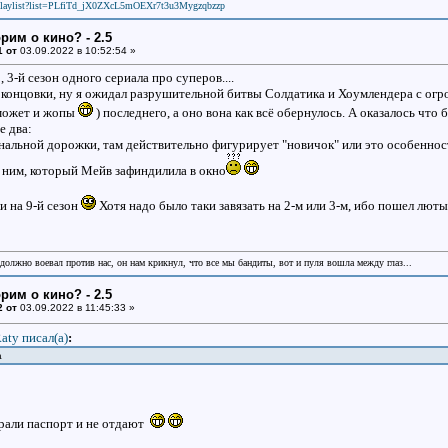
laylist?list=PLfiTd_jX0ZXcL5mOEXr7t3u3Mygzqbzzp
рим о кино? - 2.5
1 от
03.09.2022 в 10:52:54 »
 3-й сезон одного сериала про суперов....
 концовки, ну я ожидал разрушительной битвы Солдатика и Хоумлендера с ог
может и жопы
) последнего, а оно вона как всё обернулось. А оказалось что б
е два:
инальной дорожки, там действительно фигурирует "новичок" или это особеннос
с ним, который Мейв зафиндилила в окно
 на 9-й сезон
Хотя надо было таки завязать на 2-м или 3-м, ибо пошел лют
 должно воевал против нас, он нам крикнул, что все мы бандиты, вот и пуля вошла между глаз...
рим о кино? - 2.5
2 от
03.09.2022 в 11:45:33 »
aty писал(a)
:
а
рали паспорт и не отдают