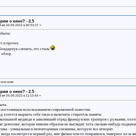
рим о кино? - 2.5
3 от
04.09.2022 в 00:53:27 »
обыча:
т и прочее.
Бондарчук слепить, его стиль
ш обзор
 поле воин
рим о кино? - 2.5
4 от
04.09.2022 в 11:13:44 »
ыча.
 постоянным использованием современной повестки.
 хочется вырвать себе глаза и включить стиратель памяти.
опашной медведя и заваливший отряд французских траперов с ружьями, охоти
 кг девчонке, которая никоим образом не выглядит хоть сколько-нибудь подкач
ушка - уникальная и неповторимая снежинка, которую все игнорят.
 когда посмотрел в первый раз, мне фильм чем-то понравился, наверное из-за 