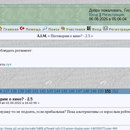
Добро пожаловать, Гос
Вход
||
Регистрация
.
06.08.2026 в 05:06:04
Главная
Помощь
Поиск
Участники
Вход
Регистрац
A.I.M.
« Поговорим о кино? - 2.5 »
соблюдать регламент:
реть
тут
6
137
138
139
140
141
142
143
144
145
146
147
148
149
150
151
152
рим о кино? - 2.5
0 от
02.09.2022 в 19:42:56 »
овушку-то не подоить, если прибыльная? Пока альтернативы со взрослым рейтин
ttp://forum.ja2.su/cgi-bin/yabb/YaBB.pl?board=ja2v113;action=display;num=1461950373;start=0#0