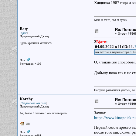
Хищника 1987 года и все
Mere at være, end at synes
Raty
Re: Погово
[
]
Крыс
«
Ответ #750
Прирожденный Джаец
2
Bjorn
:
Здесь красивая местность...
04.09.2022 в 11:13:44,
но потом я пересмотрел Хи
Пол:
О, я таким же способом
Репутация: +110
Добычу пока так и не см
На траве развалился убитый, он
Korchy
Re: Погово
[
]
Непреодолимая сила
«
Ответ #750
Прирожденный Джаец
Захват
Ах, было б только с кем поговорить ...
https://www.kinopoisk.ru
Первый сезон просто вел
после того как сюжет ра
Пол:
Репутация: +664