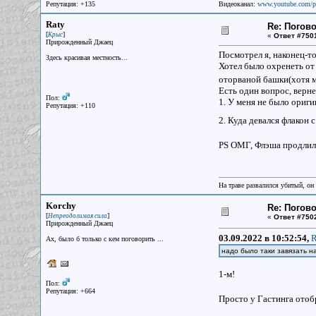
Репутация: +135
Видеоканал:
www.youtube.com/p
Raty
Re: Погово
[
]
Крыс
«
Ответ #750
Прирожденный Джаец
Посмотрел я, наконец-то,
Здесь красивая местность...
Хотел было охренеть от
оторваной башки(хотя 
Есть один вопрос, верне
Пол:
1. У меня не было ориг
Репутация: +110
2. Куда девался флакон 
PS ОМГ, Флэша продлили
На траве развалился убитый, он
Korchy
Re: Погово
[
]
Непреодолимая сила
«
Ответ #750
Прирожденный Джаец
03.09.2022 в 10:52:54,
R
Ах, было б только с кем поговорить ...
надо было таки завязать н
1-м!
Пол:
Репутация: +664
Просто у Гастинга отоб