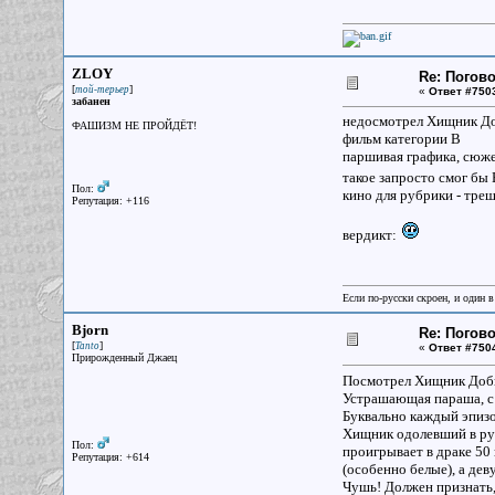
ZLOY
Re: Погово
[
]
той-терьер
«
Ответ #750
забанен
недосмотрел Хищник Д
ФАШИЗМ НЕ ПРОЙДЁТ!
фильм категории B
паршивая графика, сюже
такое запросто смог бы 
Пол:
кино для рубрики - тре
Репутация: +116
вердикт:
Если по-русски скроен, и один в
Bjorn
Re: Погово
[
]
Tanto
«
Ответ #750
Прирожденный Джаец
Посмотрел Хищник Доб
Устрашающая параша, с
Буквально каждый эпизод
Хищник одолевший в рук
Пол:
проигрывает в драке 50
Репутация: +614
(особенно белые), а дев
Чушь! Должен признать,