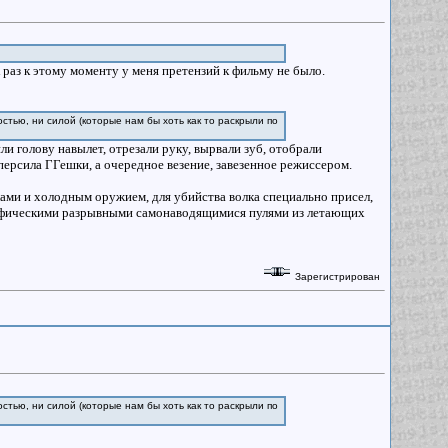
 раз к этому моменту у меня претензий к фильму не было.
стью, ни силой (которые нам бы хоть как то раскрыли по
и голову навылет, отрезали руку, вырвали зуб, отобрали
уперсила ГГешки, а очередное везение, завезенное режиссером.
лами и холодным оружием, для убийства волка специально присел,
 мифическими разрывными самонаводящимися пулями из летающих
Зарегистрирован
стью, ни силой (которые нам бы хоть как то раскрыли по