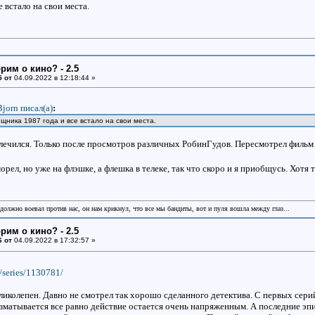
 встало на свои места.
рим о кино? - 2.5
5 от
04.09.2022 в 12:18:44 »
Bjorn писал(a)
:
щника 1987 года и все встало на свои места.
 лечился. Только после просмотров различных РобинГудов. Пересмотрел фильм
орел, но уже на флэшке, а флешка в телеке, так что скоро и я приобщусь. Хотя 
 должно воевал против нас, он нам крикнул, что все мы бандиты, вот и пуля вошла между глаз...
рим о кино? - 2.5
6 от
04.09.2022 в 17:32:57 »
/series/1130781/
иколепен. Давно не смотрел так хорошо сделанного детектива. С первых серий
зматывается все равно действие остается очень напряженным. А последние эпи