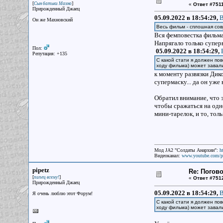
[
]
Сын батьки Махно
«
Ответ #7511
Прирожденный Джаец
05.09.2022 в 18:54:29,
B
Он же Махновский
Весь фильм - сплошная сов
Вся фемповестка фильма 
Напрягало только супер
Пол:
05.09.2022 в 18:54:29,
Репутация: +135
С какой стати я должен по
ходу фильма) может завал
к моменту развязки Дик
супермаску... да он уже
Обратил внимание, что 
чтобы сражаться на одн
мини-тарелок, и то, толь
Мод JA2 "Солдаты Анархии":
h
Видеоканал:
www.youtube.com/p
pipetz
Re: Погово
[
]
пипец всему!
«
Ответ #751
Прирожденный Джаец
05.09.2022 в 18:54:29,
B
Я очень люблю этот Форум!
С какой стати я должен по
ходу фильма) может завал