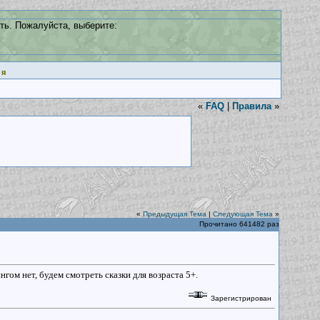
ть. Пожалуйста, выберите:
ия
«
FAQ
|
Правила
»
«
Предыдущая Тема
|
Следующая Тема
»
Прочитано 641482 раз
гом нет, будем смотреть сказки для возраста 5+.
Зарегистрирован