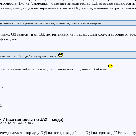
роворность" (но не "сноровка") отвечает за количество ОД, которые выдаются иг
ствием, требующим не определёных затрат ОД, а определённых затрат времени
а зависят от здоровья, проворности, ловкости, опытности и энергии.
 макс. ОД зависит и от ОД, потраченных на предыдущем ходу, и вообще от все
 формулой.
енным что в "голде" озвучку порезали.
персонажей либо порезали, либо записали с шумами. В общем
во,
,
аные
 7 (всё вопросы по JA2 -- сюда)
6.12.2012 в 04:45:46 »
очему сделали формулу "ОД на четыре хода", а не "ОД на один ход"? Есть спек