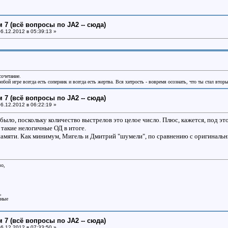
 7 (всё вопросы по JA2 -- сюда)
6.12.2012 в 05:39:13 »
сочетание.
бой игре всегда есть соперник и всегда есть жертва. Вся хитрость - вовремя осознать, что ты стал втор
 7 (всё вопросы по JA2 -- сюда)
6.12.2012 в 06:22:19 »
было, поскольку количество выстрелов это целое число. Плюс, кажется, под э
 такие нелогичные ОД в итоге.
амяти. Как минимум, Мигель и Дмитрий "шумели", по сравнению с оригинальн
во,
,
аные
 7 (всё вопросы по JA2 -- сюда)
6.12.2012 в 07:33:50 »