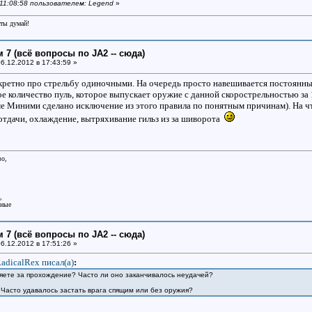
в 11:08:58 пользователем: Legend
»
еты думай!
 7 (всё вопросы по JA2 -- сюда)
6.12.2012 в 17:43:59 »
кретно про стрельбу одиночными. На очередь просто навешивается постоянный
е количество пуль, которое выпускает оружие с данной скорострельностью за 1 О
ме Миними сделано исключение из этого правила по понятным причинам). На чт
тдачи, охлаждение, вытряхивание гильз из за шиворота
во,
,
аные
 7 (всё вопросы по JA2 -- сюда)
6.12.2012 в 17:51:26 »
adicalRex писал(a)
:
еряете за прохождение? Часто ли оно заканчивалось неудачей?
 Часто удавалось застать врага спящим или без оружия?