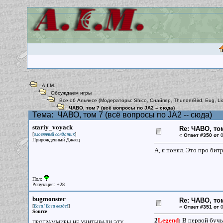
A.I.M.
Обсуждаем игры
Все об Альянсе
(Модераторы:
Shico
,
Снайпер
,
ThunderBird
,
Eug
,
Li
ЧАВО, том 7 (всё вопросы по JA2 -- сюда)
Тема:
ЧАВО, том 7 (всё вопросы по JA2 -- сюда)
stariy_voyack
Re: ЧАВО, том
[
]
оловянный солдатик
«
Ответ #350 от
0
Прирожденный Джаец
А, я понял. Это про битр
Пол:
Репутация: +28
bugmonster
Re: ЧАВО, том
[
]
Баги! Баги везде!
«
Ответ #351 от
0
Source
2
Legend
:
В первой бучье
ПРОГРАММИРЫ НЕ УЧИТЫВАЛИ ЭТУ