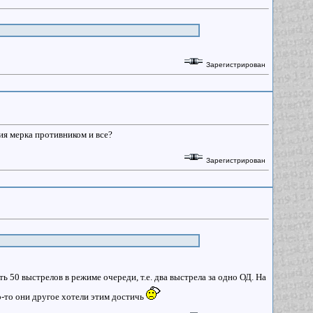
Зарегистрирован
ия мерка противником и все?
Зарегистрирован
ть 50 выстрелов в режиме очереди, т.е. два выстрела за одно ОД. На
о-то они другое хотели этим достичь