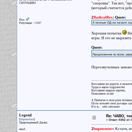
"сноровка". Так вот, "п
СИТУАЦИЮ
(который считается дей
2
RadicalRex
:
Quote:
Пол:
А полные ОД на начало ход
Репутация: +1337
Хорошая попытка
Но
игры. И это не выразить
Quote:
Предложение ко всем, увер
Переозвученных заново 
Восславим же радость и мужест
Труда и науки содружество
Восславим мудрую партию,
Помолимся за неё.
А Пентагон в свои руки поганые
Пусть возьмёт свои доллары ср
И в ж... себе затолкает
Legend
Re: ЧАВО, том
[
]
Переводчик
«
Ответ #352 от
0
Прирожденный Джаец
2
bugmonster
:
Кстати, п
надА