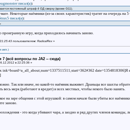
bugmonster писал(a)
:
ается постоянный штраф 4 ОД сверху (кроме G11).
бумаге. Некоторые наёмники (из-за своих характеристик) тратят на очередь на
Strax5 писал(a)
:
ть
ю проигранную игру, когда приходилось начинать заново.
 21:25:43 пользователем: RadicalRex
»
и англ.)
 7 (всё вопросы по JA2 -- сюда)
6.12.2012 в 22:25:36 »
ex ink=board=a_all_about;num=1337511511;start=362#362 date=1354818306]Я 
]
ожно. Так или иначе, но какой-то наёмник выживет. Драньцы все шахты обратно 
 весь мерк (работают в кредит) и всех местных, чтобы некого было нанять.
кое на заре общения с этой игрушкой: в самом начале были убиты все наёмники,
ите заново.
хождения - это когда убивают чара, а заодно и ряд других членов команды, 