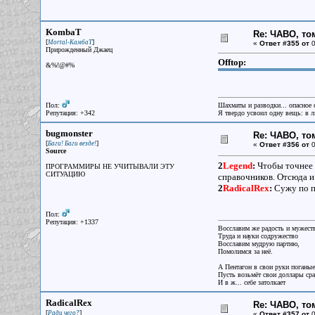
KombaT
Re: ЧАВО, том
[
]
Mortal-КамбаТ
«
Ответ #355 от
0
Прирожденный Джаец
Offtop:
&%!@#%
Пол:
Шахматы и разводки... опасное 
Репутация: +342
Я твердо усвоил одну вещь: в лю
bugmonster
Re: ЧАВО, том
[
]
Баги! Баги везде!
«
Ответ #356 от
0
Source
2
Legend
:
Чтобы точнее 
ПРОГРАММИРЫ НЕ УЧИТЫВАЛИ ЭТУ
СИТУАЦИЮ
справочников. Отсюда и
2
RadicalRex
:
Сужу по п
Пол:
Репутация: +1337
Восславим же радость и мужест
Труда и науки содружество
Восславим мудрую партию,
Помолимся за неё.
А Пентагон в свои руки поганые
Пусть возьмёт свои доллары ср
И в ж... себе затолкает
RadicalRex
Re: ЧАВО, том
[
]
Ради чего?
«
Ответ #357 от
0