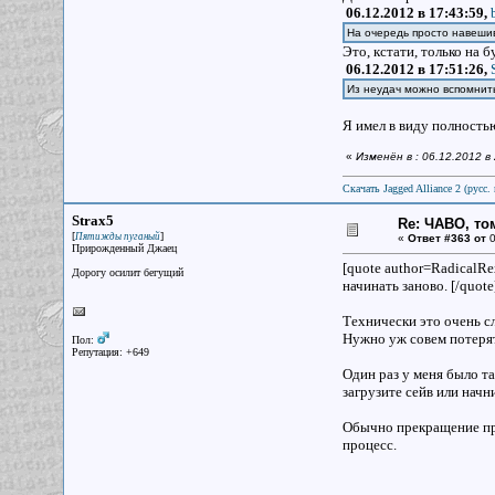
06.12.2012 в 17:43:59,
На очередь просто навешив
Это, кстати, только на 
06.12.2012 в 17:51:26,
Из неудач можно вспомни
Я имел в виду полность
«
Изменён в : 06.12.2012 в
Скачать Jagged Alliance 2 (русс. 
Strax5
Re: ЧАВО, том
[
]
Пятижды пуганый
«
Ответ #363 от
0
Прирожденный Джаец
[quote author=RadicalR
Дорогу осилит бегущий
начинать заново. [/quote
Технически это очень сл
Нужно уж совем потерять
Пол:
Репутация: +649
Один раз у меня было та
загрузите сейв или начн
Обычно прекращение про
процесс.