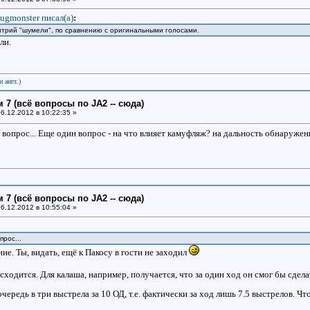
ugmonster писал(a)
:
итрий "шумели", по сравнению с оригинальными голосами.
ли.
и англ.)
 7 (всё вопросы по JA2 -- сюда)
6.12.2012 в 10:22:35 »
 вопрос... Еще один вопрос - на что влияет камуфляж? на дальность обнаружен
 7 (всё вопросы по JA2 -- сюда)
6.12.2012 в 10:55:04 »
прос...
ие. Ты, видать, ещё к Пакосу в гости не заходил
сходится. Для калаша, например, получается, что за один ход он смог бы сдела
редь в три выстрела за 10 ОД, т.е. фактически за ход лишь 7.5 выстрелов. Чт