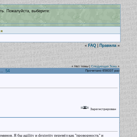
ть. Пожалуйста, выберите:
ия
«
FAQ
|
Правила
»
« Нет темы |
Следующая Тема
»
..
54
Прочитано 658337 раз
Зарегистрирован
нов. Я бы agility и dexterity перевёл как "проворность" и