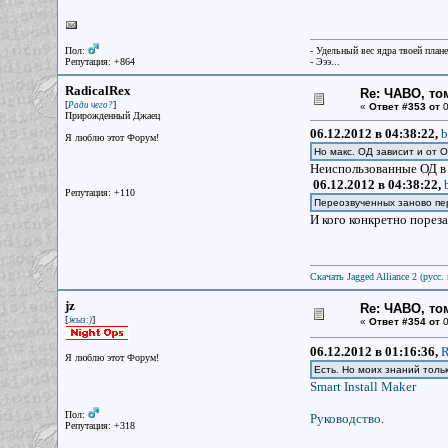
Пол:
- Удельный вес ядра твоей план
Репутация: +864
- Эээ...
RadicalRex
Re: ЧАВО, том
[
]
Ради чего?
«
Ответ #353 от
0
Прирожденный Джаец
06.12.2012 в 04:38:22,
b
Я люблю этот Форум!
Но макс. ОД зависит и от 
Неиспользованные ОД в 
06.12.2012 в 04:38:22,
Репутация: +110
Переозвученных заново пе
И кого конкретно пореза
Скачать Jagged Alliance 2 (русс. 
jz
Re: ЧАВО, том
[
]
жыз:)
«
Ответ #354 от
0
06.12.2012 в 01:16:36,
R
Я люблю этот Форум!
Есть. Но моих знаний толь
Smart Install Maker
Пол:
Руководство
.
Репутация: +318