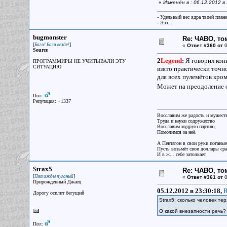
«
Изменён в : 06.12.2012 
- Удельный вес ядра твоей план
- Эээ...
bugmonster
Re: ЧАВО, том
[
]
Баги! Баги везде!
«
Ответ #360 от
0
Source
2
Legend
:
Я говорил кон
ПРОГРАММИРЫ НЕ УЧИТЫВАЛИ ЭТУ
СИТУАЦИЮ
взято практически точно
для всех пулемётов кро
Может на преодоление о
Пол:
Репутация: +1337
Восславим же радость и мужест
Труда и науки содружество
Восславим мудрую партию,
Помолимся за неё.
А Пентагон в свои руки поганые
Пусть возьмёт свои доллары ср
И в ж... себе затолкает
Strax5
Re: ЧАВО, том
[
]
Пятижды пуганый
«
Ответ #361 от
0
Прирожденный Джаец
05.12.2012 в 23:30:18,
R
Дорогу осилит бегущий
Strax5: сколько человек т
О какой внезапности речь?
Пол: