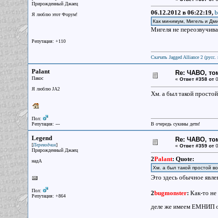
Прирожденный Джаец
06.12.2012 в 06:22:19,
b
Я люблю этот Форум!
Как минимум, Мигель и Дм
Мигеля не переозвучива
Репутация: +110
Скачать Jagged Alliance 2 (русс. 
Palant
Re: ЧАВО, том
Пакос
«
Ответ #358 от
0
Я люблю JA2
Хм. а был такой простой
Пол:
Репутация: ---
В очередь сукины дети!
Legend
Re: ЧАВО, том
[
]
Переводчик
«
Ответ #359 от
0
Прирожденный Джаец
2
Palant
:
Quote:
надА
Хм. а был такой простой во
Это здесь обычное явлен
Пол:
2
bugmonster
:
Как-то не 
Репутация: +864
деле же имеем ЕМНИП оче