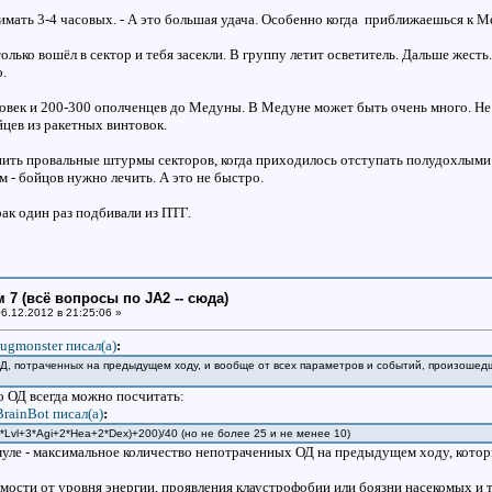
имать 3-4 часовых. - А это большая удача. Особенно когда приближаешься к М
только вошёл в сектор и тебя засекли. В группу летит осветитель. Дальше жесть
о.
овек и 200-300 ополченцев до Медуны. В Медуне может быть очень много. Не 
цев из ракетных винтовок.
ить провальные штурмы секторов, когда приходилось отступать полудохлыми н
 - бойцов нужно лечить. А это не быстро.
трак один раз подбивали из ПТГ.
 7 (всё вопросы по JA2 -- сюда)
6.12.2012 в 21:25:06 »
ugmonster писал(a)
:
ОД, потраченных на предыдущем ходу, и вообще от всех параметров и событий, произошедш
 ОД всегда можно посчитать:
BrainBot писал(a)
:
*Lvl+3*Agi+2*Hea+2*Dex)+200)/40 (но не более 25 и не менее 10)
муле - максимальное количество непотраченных ОД на предыдущем ходу, которы
мости от уровня энергии, проявления клаустрофобии или боязни насекомых и т.