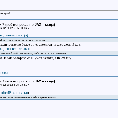
еты думай!
 7 (всё вопросы по JA2 -- сюда)
6.12.2012 в 05:00:16 »
ugmonster писал(a)
:
ОД, потраченных на предыдущем ходу
количестве не более 5 переносятся на следующий ход.
bugmonster писал(a)
:
рсонажей либо порезали, либо записали с шумами.
ли и каким образом? Шумов, кстати, я не слышу.
и англ.)
 7 (всё вопросы по JA2 -- сюда)
6.12.2012 в 05:23:51 »
adicalRex писал(a)
:
ко на самораспаковывающийся архив хватит.