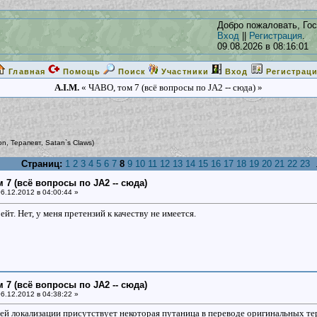
Добро пожаловать, Гос
Вход
||
Регистрация
.
09.08.2026 в 08:16:01
Главная
Помощь
Поиск
Участники
Вход
Регистрац
A.I.M.
« ЧАВО, том 7 (всё вопросы по JA2 -- сюда) »
on
,
Терапевт
,
Satan`s Claws
)
Страниц:
1
2
3
4
5
6
7
8
9
10
11
12
13
14
15
16
17
18
19
20
21
22
23
.
 7 (всё вопросы по JA2 -- сюда)
6.12.2012 в 04:00:44 »
ейт. Нет, у меня претензий к качеству не имеется.
 7 (всё вопросы по JA2 -- сюда)
6.12.2012 в 04:38:22 »
й локализации присутствует некоторая путаница в переводе оригинальных терми