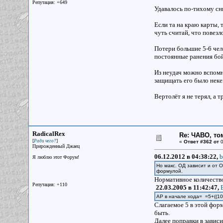
Репутация: +649
Удавалось по-тихому сн
Если та на краю карты, 
чуть считай, что повезл
Потери большие 5-6 чел
постоянные ранения бой
Из неудач можно вспомн
защищать его было некем
Вертолёт я не терял, а 
RadicalRex
Re: ЧАВО, том
[
]
Ради чего?
«
Ответ #362 от
0
Прирожденный Джаец
06.12.2012 в 04:38:22,
b
Я люблю этот Форум!
Но макс. ОД зависит и от 
формулой.
Нормативное количество
Репутация: +110
22.03.2005 в 11:42:47,
AP в начале хода= =5+((10
Слагаемое 5 в этой фор
быть.
Далее поправки в зависи