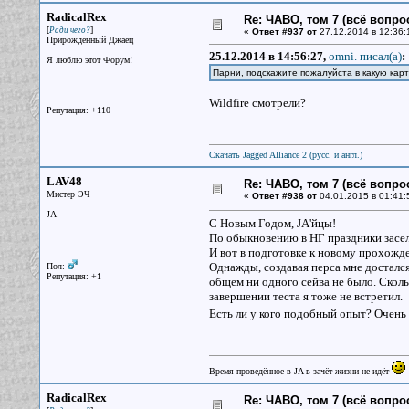
RadicalRex
Re: ЧАВО, том 7 (всё вопро
[
]
Ради чего?
«
Ответ #937 от
27.12.2014 в 12:36:
Прирожденный Джаец
25.12.2014 в 14:56:27,
omni. писал(a)
:
Я люблю этот Форум!
Парни, подскажите пожалуйста в какую кар
Wildfire смотрели?
Репутация: +110
Скачать Jagged Alliance 2 (русс. и англ.)
LAV48
Re: ЧАВО, том 7 (всё вопро
Мистер ЭЧ
«
Ответ #938 от
04.01.2015 в 01:41:
JA
С Новым Годом, JA'йцы!
По обыкновению в НГ праздники засел 
И вот в подготовке к новому прохожд
Однажды, создавая перса мне достался
Пол:
Репутация: +1
общем ни одного сейва не было. Сколь
завершении теста я тоже не встретил.
Есть ли у кого подобный опыт? Очень
Время проведённое в JA в зачёт жизни не идёт
RadicalRex
Re: ЧАВО, том 7 (всё вопро