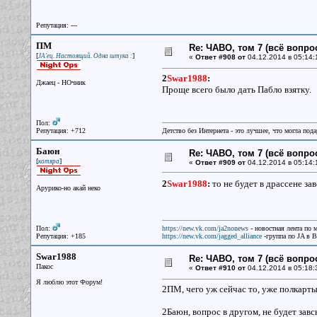
Репутация: ---
ПМ
Re: ЧАВО, том 7 (всё вопро
[
]
JA'ец. Настоящий. Одна штука :
«
Ответ #908 от
04.12.2014 в 05:14:
2
Swar1988
:
Джаец - НОчник
Проще всего было дать Пабло взятку.
Пол:
Репутация: +712
Детство без Интернета - это лучшее, что могла под
Баюн
Re: ЧАВО, том 7 (всё вопро
[
]
котяра
«
Ответ #909 от
04.12.2014 в 05:14:
2
Swar1988
:
то не будет в драссене за
Арурико-но акай неко
Пол:
https://new.vk.com/ja2nonews
- новостная лента по 
Репутация: +185
https://new.vk.com/jagged_alliance
-группа по JA в 
Swar1988
Re: ЧАВО, том 7 (всё вопро
Пакос
«
Ответ #910 от
04.12.2014 в 05:18:
Я люблю этот Форум!
2ПМ, чего уж сейчас то, уже полкарты 
2Баюн, вопрос в другом, не будет завс