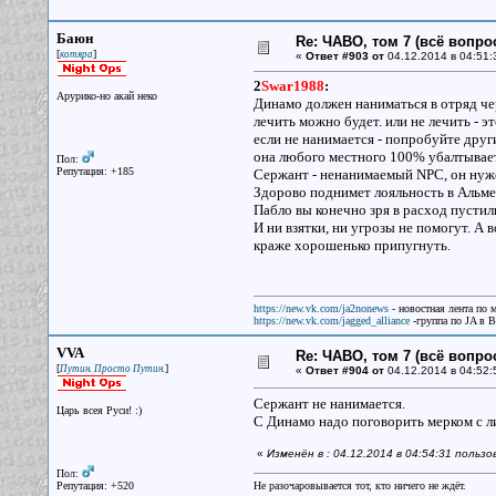
Баюн
Re: ЧАВО, том 7 (всё вопро
[
]
котяра
«
Ответ #903 от
04.12.2014 в 04:51:
2
Swar1988
:
Арурико-но акай неко
Динамо должен наниматься в отряд чер
лечить можно будет. или не лечить - э
если не нанимается - попробуйте друг
она любого местного 100% убалтывает.
Пол:
Репутация: +185
Сержант - ненанимаемый NPC, он нужен 
Здорово поднимет лояльность в Альме
Пабло вы конечно зря в расход пустили
И ни взятки, ни угрозы не помогут. А
краже хорошенько припугнуть.
https://new.vk.com/ja2nonews
- новостная лента по 
https://new.vk.com/jagged_alliance
-группа по JA в 
VVA
Re: ЧАВО, том 7 (всё вопро
[
]
Путин. Просто Путин.
«
Ответ #904 от
04.12.2014 в 04:52:
Сержант не нанимается.
Царь всея Руси! :)
С Динамо надо поговорить мерком с л
«
Изменён в : 04.12.2014 в 04:54:31 польз
Пол:
Репутация: +520
Не разочаровывается тот, кто ничего не ждёт.