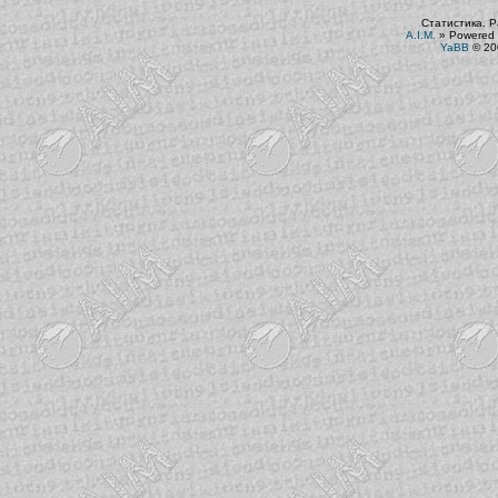
Статистика. Р
A.I.M.
»
Powered 
YaBB
© 200