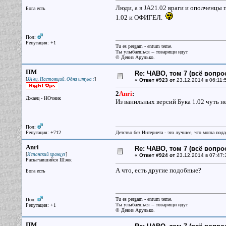
Люди, а в JA21.02 враги и ополченцы 
Бога есть
1.02 и ОФИГЕЛ.
Пол:
Репутация: +1
Tu es pergam - entum teme.
Ты улыбаешься -- товарищи идут
© Девиз Арулько.
ПМ
Re: ЧАВО, том 7 (всё вопро
[
]
JA'ец. Настоящий. Одна штука :
«
Ответ #923 от
23.12.2014 в 06:11:
2
Anri
:
Джаец - НОчник
Из ванильных версий Бука 1.02 чуть н
Пол:
Репутация: +712
Детство без Интернета - это лучшее, что могла под
Anri
Re: ЧАВО, том 7 (всё вопро
[
]
Испанский хранцуз
«
Ответ #924 от
23.12.2014 в 07:47:
Раскачавшийся Шэнк
А что, есть другие подобные?
Бога есть
Tu es pergam - entum teme.
Пол:
Ты улыбаешься -- товарищи идут
Репутация: +1
© Девиз Арулько.
ПМ