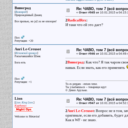
Виноград
Re: ЧАВО, том 7 (всё вопро
[
]
Винокрад
«
Ответ #945 от
10.01.2015 в 04:15:
Прирожденный Джаец
2
RadicalRex
:
Все пpопью, но ja2.su не опозоpю!
И таки что ей это дает?
Пол:
Репутация: +20
Аnri Le-Creusot
Re: ЧАВО, том 7 (всё вопро
[
]
Испанский хранцуз
«
Ответ #946 от
10.01.2015 в 04:49:
Раскачавшийся Шэнк
2
Виноград
:
Как что? Я так чаром сво
Бога есть
навык. Если знать, как его применять
Пол:
Репутация: +1
Tu es pergam - entum teme.
Ты улыбаешься -- товарищи идут
© Девиз Арулько.
Lion
Re: ЧАВО, том 7 (всё вопро
[
]
Lion. King Lion.
«
Ответ #947 от
10.01.2015 в 04:52:
Кардинал
2
Аnri Le-Creusot
:
Вопрос не в том, зач
оригинале, если его добавить, будет д
Welcome to Metavira!
Как в WF - не знаю.