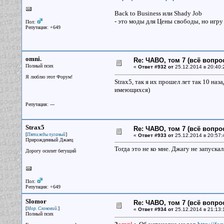
Back to Business или Shady Job
- это моды для Цены свободы, но игру
Пол:
Репутация: +649
omni.
Re: ЧАВО, том 7 (всё вопро
Полный псих
«
Ответ #932 от
25.12.2014 в 20:40:
Я люблю этот Форум!
Strax5, так я их прошел лет так 10 на
имеющихся)
Репутация: ---
Strax5
Re: ЧАВО, том 7 (всё вопро
[
]
Пятижды пуганый
«
Ответ #933 от
25.12.2014 в 20:57:
Прирожденный Джаец
Тогда это не ко мне. Джагу не запуска
Дорогу осилит бегущий
Пол:
Репутация: +649
Slomor
Re: ЧАВО, том 7 (всё вопро
[
]
Мор. Слоновий.
«
Ответ #934 от
25.12.2014 в 21:13:
Полный псих