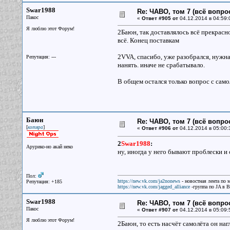
Swar1988
Re: ЧАВО, том 7 (всё вопро
Пакос
«
Ответ #905 от
04.12.2014 в 04:59:
Я люблю этот Форум!
2Баюн, так доставлялось всё прекрасно
всё. Конец поставкам
2VVA, спасибо, уже разобрался, нужн
Репутация: ---
нанять. иначе не срабатывало.
В общем остался только вопрос с сам
Баюн
Re: ЧАВО, том 7 (всё вопро
[
]
котяра
«
Ответ #906 от
04.12.2014 в 05:00:
2
Swar1988
:
Арурико-но акай неко
ну, иногда у него бывают проблески и 
Пол:
https://new.vk.com/ja2nonews
- новостная лента по 
Репутация: +185
https://new.vk.com/jagged_alliance
-группа по JA в 
Swar1988
Re: ЧАВО, том 7 (всё вопро
Пакос
«
Ответ #907 от
04.12.2014 в 05:09:
Я люблю этот Форум!
2Баюн, то есть насчёт самолёта он наг