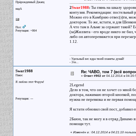
Прирожденный Джаец
2
Swar1988
:
Ты глянь на шкалу здоровь
надА
контузия. Рекомендации: постельный 
Можно его в Камбрию отвес(з)ти, можн
доктором. То же, кстати, и для Шенкон
А что там в Альме за сержант такой? Е
Пол:
Репутация: +864
(за)Жиллита - его вроде никто не бил, 
либо он автоперевяжется при перезагру
1.12.
- Удельный вес ядра твоей планеты думай!
- Эээ...
Swar1988
Re: ЧАВО, том 7 (всё вопро
Пакос
«
Ответ #902 от
04.12.2014 в 04:20:
Я люблю этот Форум!
2Legend
Дело в том, что он не хочет со мной б
доктора, нажимаю второй кнопкой, поя
Репутация: ---
нужна не перевязка и не первая помощь
Я кстати обновил свой пост, добавил 
2Баюн, так не могу я в отряд Динамо 
помощи тут.
«
Изменён в : 04.12.2014 в 04:21:10 польз