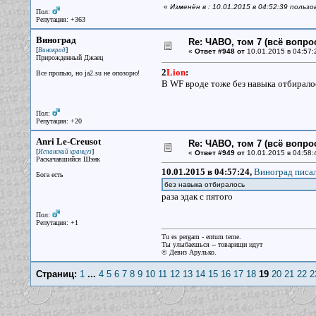
«
Изменён в : 10.01.2015 в 04:52:39 пользо
Пол:
Репутация: +363
Виноград
Re: ЧАВО, том 7 (всё вопро
[
]
Винокрад
«
Ответ #948 от
10.01.2015 в 04:57:
Прирожденный Джаец
2
Lion
:
Все пpопью, но ja2.su не опозоpю!
В WF вроде тоже без навыка отбиралос
Пол:
Репутация: +20
Аnri Le-Creusot
Re: ЧАВО, том 7 (всё вопро
[
]
Испанский хранцуз
«
Ответ #949 от
10.01.2015 в 04:58:
Раскачавшийся Шэнк
10.01.2015 в 04:57:24,
Виноград писал
Бога есть
без навыка отбиралось
раза эдак с пятого
Пол:
Репутация: +1
Tu es pergam - entum teme.
Ты улыбаешься -- товарищи идут
© Девиз Арулько.
Страниц:
1
...
4
5
6
7
8
9
10
11
12
13
14
15
16
17
18
19
20
21
22
2