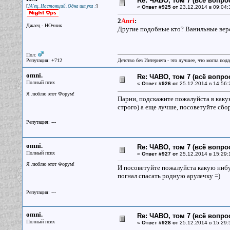
Re: ЧАВО, том 7 (всё вопро
[
]
JA'ец. Настоящий. Одна штука :
«
Ответ #925 от
23.12.2014 в 09:04:
2
Anri
:
Джаец - НОчник
Другие подобные кто? Ванильные версии
Пол:
Репутация: +712
Детство без Интернета - это лучшее, что могла под
omni.
Re: ЧАВО, том 7 (всё вопро
Полный псих
«
Ответ #926 от
25.12.2014 в 14:56:
Я люблю этот Форум!
Парни, подскажите пожалуйста в какую
строго) а еще лучше, посоветуйте сбо
Репутация: ---
omni.
Re: ЧАВО, том 7 (всё вопро
Полный псих
«
Ответ #927 от
25.12.2014 в 15:29:
Я люблю этот Форум!
И посоветуйте пожалуйста какую нибуд
погнал спасать родную арулечку =)
Репутация: ---
omni.
Re: ЧАВО, том 7 (всё вопро
Полный псих
«
Ответ #928 от
25.12.2014 в 15:29: