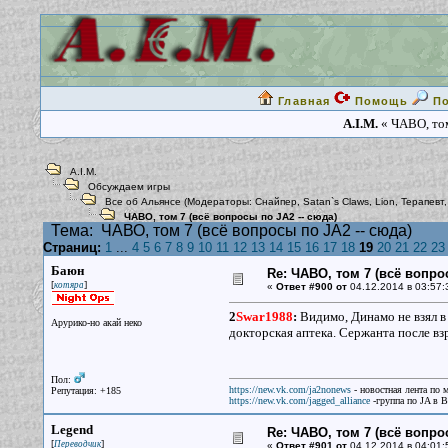
Главная
Помощь
П
A.I.M.
« ЧАВО, том
A.I.M.
Обсуждаем игры
Все об Альянсе
(Модераторы:
Снайпер
,
Satan`s Claws
,
Lion
,
Терапевт
ЧАВО, том 7 (всё вопросы по JA2 -- сюда)
Тема:
ЧАВО, том 7 (всё вопросы по JA2 -- сюда)
Страниц:
1
...
4
5
6
7
8
9
10
11
12
13
14
15
16
17
18
19
20
21
22
23
Баюн
Re: ЧАВО, том 7 (всё вопро
[
]
котяра
«
Ответ #900 от
04.12.2014 в 03:57:
2
Swar1988
:
Видимо, Динамо не взял в
Арурико-но акай неко
докторская аптека. Сержанта после вз
Пол:
https://new.vk.com/ja2nonews
- новостная лента по 
Репутация: +185
https://new.vk.com/jagged_alliance
-группа по JA в 
Legend
Re: ЧАВО, том 7 (всё вопро
[
]
Переводчик
«
Ответ #901 от
04.12.2014 в 04:01: