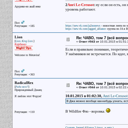
2
Аnri Le-Creusot
:
ну если он есть, он 
Арурико-но акай неко
уровень работают.
Пол:
https://new.vk.com/ja2nonews
- новостная лента по 
Репутация: +185
https://new.vk.com/jagged_alliance
-группа по JA в 
Lion
Re: ЧАВО, том 7 (всё вопро
[
]
Lion. King Lion.
«
Ответ #943 от
10.01.2015 в 01:51:
Кардинал
Если я правильно понимаю, теоретическ
У наёмников не встречается. По идее, 
Welcome to Metavira!
Пол:
Репутация: +363
RadicalRex
Re: ЧАВО, том 7 (всё вопро
[
]
Ради чего?
«
Ответ #944 от
10.01.2015 в 02:22:
Прирожденный Джаец
10.01.2015 в 01:02:30,
Аnri Le-Creusot
Я люблю этот Форум!
В Джа можно вообще как-нибудь узнать, ес
В Wildfire Фло - воровка.
Репутация: +110
Скачать Jagged Alliance 2 (русс. и англ.)