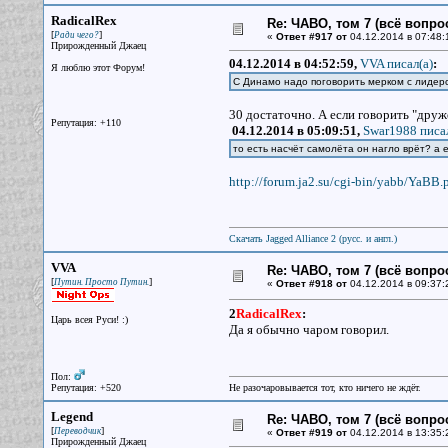
RadicalRex
Re: ЧАВО, том 7 (всё вопро
[
]
Ради чего?
«
Ответ #917 от
04.12.2014 в 07:48:
Прирожденный Джаец
04.12.2014 в 04:52:59,
VVA писал(a)
:
Я люблю этот Форум!
С Динамо надо поговорить мерком с лидерс
30 достаточно. А если говорить "друж
Репутация: +110
04.12.2014 в 05:09:51,
Swar1988 писал
то есть насчёт самолёта он нагло врёт? а 
http://forum.ja2.su/cgi-bin/yabb/YaBB.p
Скачать Jagged Alliance 2 (русс. и англ.)
VVA
Re: ЧАВО, том 7 (всё вопро
[
]
Путин. Просто Путин.
«
Ответ #918 от
04.12.2014 в 09:37:
2
RadicalRex
:
Царь всея Руси! :)
Да я обычно чаром говорил.
Пол:
Репутация: +520
Не разочаровывается тот, кто ничего не ждёт.
Legend
Re: ЧАВО, том 7 (всё вопро
[
]
Переводчик
«
Ответ #919 от
04.12.2014 в 13:35:
Прирожденный Джаец