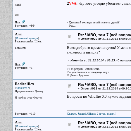
2
VVA
:
Чар кого угодно уболтает с ме
надА
Пол:
- Удельный вес ядра твоей планеты думай!
Репутация: +864
- Эээ...
Anri
Re: ЧАВО, том 7 (всё вопро
[
]
Испанский хранцуз
«
Ответ #920 от
21.12.2014 в 09:19:
Раскачавшийся Шэнк
Всем доброго времени суток! У меня с
Бога есть
сложности зависит?
«
Изменён в : 21.12.2014 в 09:25:40 пользо
Пол:
Репутация: +1
Tu es pergam - entum teme.
Ты улыбаешься -- товарищи идут
© Девиз Арулько.
RadicalRex
Re: ЧАВО, том 7 (всё вопро
[
]
Ради чего?
«
Ответ #921 от
21.12.2014 в 09:36:
Прирожденный Джаец
Вопросы по Wildfire 6.0 нужно задава
Я люблю этот Форум!
Репутация: +110
Скачать Jagged Alliance 2 (русс. и англ.)
Anri
Re: ЧАВО, том 7 (всё вопро
[
]
Испанский хранцуз
«
Ответ #922 от
23.12.2014 в 06:01:
Раскачавшийся Шэнк