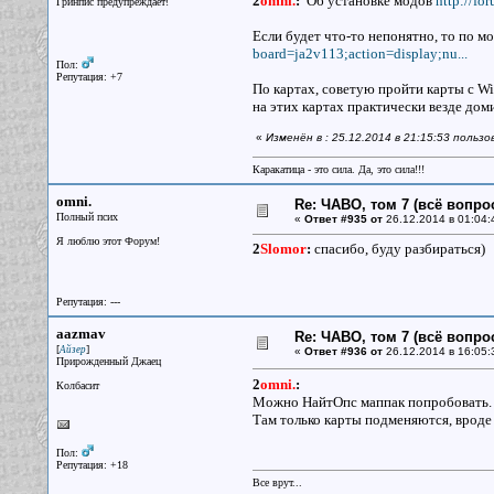
2
omni.
:
Об установке модов
http://fo
Гринпис предупреждает!
Если будет что-то непонятно, то по м
board=ja2v113;action=display;nu...
Пол:
Репутация: +7
По картах, советую пройти карты с Wi
на этих картах практически везде дом
«
Изменён в : 25.12.2014 в 21:15:53 польз
Каракатица - это сила. Да, это сила!!!
omni.
Re: ЧАВО, том 7 (всё вопро
Полный псих
«
Ответ #935 от
26.12.2014 в 01:04:
Я люблю этот Форум!
2
Slomor
:
спасибо, буду разбираться)
Репутация: ---
aazmav
Re: ЧАВО, том 7 (всё вопро
[
]
Айзер
«
Ответ #936 от
26.12.2014 в 16:05:
Прирожденный Джаец
2
omni.
:
Колбасит
Можно НайтОпс маппак попробовать.
Там только карты подменяются, врод
Пол:
Репутация: +18
Все врут...