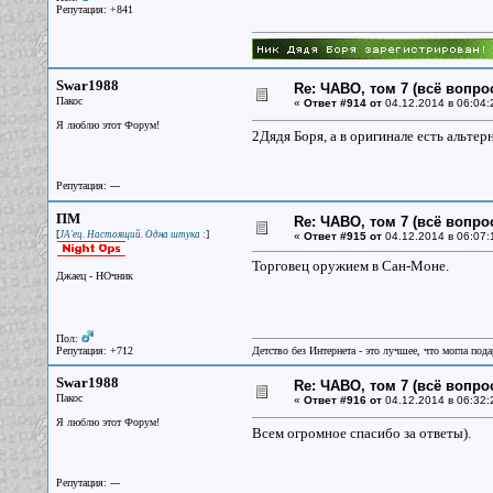
Репутация: +841
Swar1988
Re: ЧАВО, том 7 (всё вопро
Пакос
«
Ответ #914 от
04.12.2014 в 06:04:
Я люблю этот Форум!
2Дядя Боря, а в оригинале есть альтер
Репутация: ---
ПМ
Re: ЧАВО, том 7 (всё вопро
[
]
JA'ец. Настоящий. Одна штука :
«
Ответ #915 от
04.12.2014 в 06:07:
Торговец оружием в Сан-Моне.
Джаец - НОчник
Пол:
Репутация: +712
Детство без Интернета - это лучшее, что могла под
Swar1988
Re: ЧАВО, том 7 (всё вопро
Пакос
«
Ответ #916 от
04.12.2014 в 06:32:
Я люблю этот Форум!
Всем огромное спасибо за ответы).
Репутация: ---