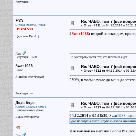
Репутация: ---
VVA
Re: ЧАВО, том 7 (всё вопро
[
]
Путин. Просто Путин.
«
Ответ #911 от
04.12.2014 в 05:21:
2
Swar1988
:
второй завскладом, просир
Царь всея Руси! :)
Пол:
Репутация: +520
Не разочаровывается тот, кто ничего не ждёт.
Swar1988
Re: ЧАВО, том 7 (всё вопро
Пакос
«
Ответ #912 от
04.12.2014 в 05:22:
Я люблю этот Форум!
2VVA, в моём случае до меня долетело
Репутация: ---
Дядя Боря
Re: ЧАВО, том 7 (всё вопро
[
]
Скелет Старого Кота
«
Ответ #913 от
04.12.2014 в 05:40:
Прирожденный Джаец
04.12.2014 в 05:18:39,
Swar1988 писал
Дурка этот форум :)
уже полкарты взято, глупо сначала начина
Или наплюй на магазин Бобби Рэя, всё 
Пол: