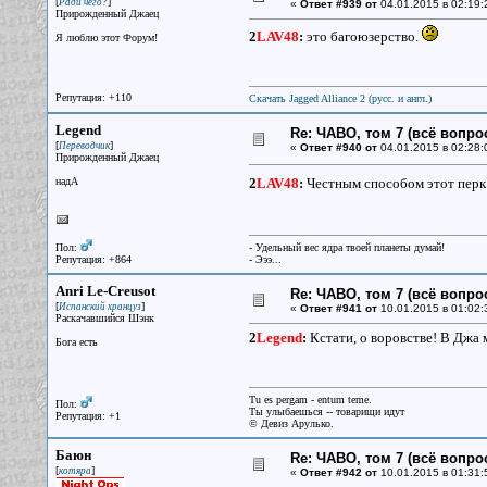
[
]
Ради чего?
«
Ответ #939 от
04.01.2015 в 02:19:
Прирожденный Джаец
2
LAV48
:
это багоюзерство.
Я люблю этот Форум!
Репутация: +110
Скачать Jagged Alliance 2 (русс. и англ.)
Legend
Re: ЧАВО, том 7 (всё вопро
[
]
Переводчик
«
Ответ #940 от
04.01.2015 в 02:28:
Прирожденный Джаец
надА
2
LAV48
:
Честным способом этот перк п
Пол:
- Удельный вес ядра твоей планеты думай!
Репутация: +864
- Эээ...
Аnri Le-Creusot
Re: ЧАВО, том 7 (всё вопро
[
]
Испанский хранцуз
«
Ответ #941 от
10.01.2015 в 01:02:
Раскачавшийся Шэнк
2
Legend
:
Кстати, о воровстве! В Джа 
Бога есть
Tu es pergam - entum teme.
Пол:
Ты улыбаешься -- товарищи идут
Репутация: +1
© Девиз Арулько.
Баюн
Re: ЧАВО, том 7 (всё вопро
[
]
котяра
«
Ответ #942 от
10.01.2015 в 01:31: