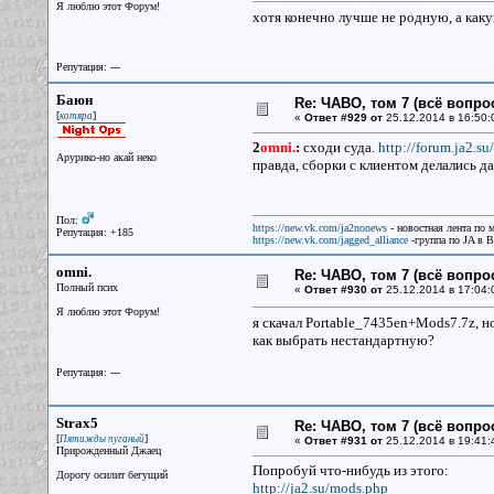
Я люблю этот Форум!
хотя конечно лучше не родную, а как
Репутация: ---
Баюн
Re: ЧАВО, том 7 (всё вопро
[
]
котяра
«
Ответ #929 от
25.12.2014 в 16:50:
2
omni.
:
сходи суда.
http://forum.ja2.s
Арурико-но акай неко
правда, сборки с клиентом делались д
Пол:
https://new.vk.com/ja2nonews
- новостная лента по 
Репутация: +185
https://new.vk.com/jagged_alliance
-группа по JA в 
omni.
Re: ЧАВО, том 7 (всё вопро
Полный псих
«
Ответ #930 от
25.12.2014 в 17:04:
Я люблю этот Форум!
я скачал Portable_7435en+Mods7.7z, но
как выбрать нестандартную?
Репутация: ---
Strax5
Re: ЧАВО, том 7 (всё вопро
[
]
Пятижды пуганый
«
Ответ #931 от
25.12.2014 в 19:41:
Прирожденный Джаец
Попробуй что-нибудь из этого:
Дорогу осилит бегущий
http://ja2.su/mods.php