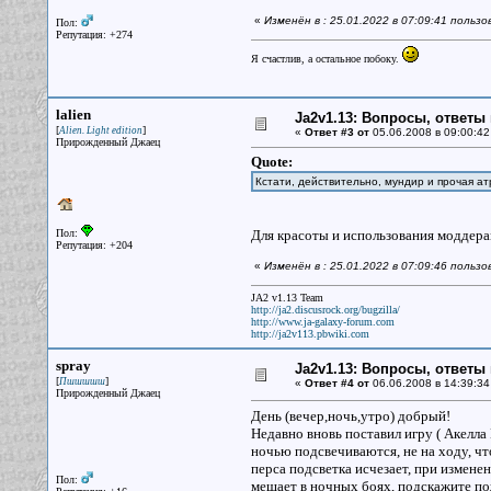
«
Изменён в : 25.01.2022 в 07:09:41 польз
Пол:
Репутация: +274
Я счастлив, а остальное побоку.
lalien
Ja2v1.13: Вопросы, ответы
[
]
Alien. Light edition
«
Ответ #3 от
05.06.2008 в 09:00:42
Прирожденный Джаец
Quote:
Кстати, действительно, мундир и прочая ат
Пол:
Для красоты и использования моддерам
Репутация: +204
«
Изменён в : 25.01.2022 в 07:09:46 польз
JA2 v1.13 Team
http://ja2.discusrock.org/bugzilla/
http://www.ja-galaxy-forum.com
http://ja2v113.pbwiki.com
spray
Ja2v1.13: Вопросы, ответы
[
]
Пшшшшш
«
Ответ #4 от
06.06.2008 в 14:39:34
Прирожденный Джаец
День (вечер,ночь,утро) добрый!
Недавно вновь поставил игру ( Акелла 
ночью подсвечиваются, не на ходу, чт
перса подсветка исчезает, при измене
Пол:
мешает в ночных боях, подскажите пож