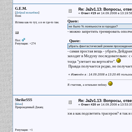
G.E.M.
Re: Ja2v1.13: Вопросы, отв
[
]
Добрый волшебник
«
Ответ #19 от
14.09.2008 в 13:19:5
Псих
Quote:
Истина как-то тут, а я ее где-то там.
не было % лояльности в городах?
- можно запретить тренировать ополче
Пол:
Quote:
Репутация: +274
убрать фантастический режим прохожден
- самая простая вещь - убрать Дейдран
заходят в Медуну последовательно: с с
тогда "улетает на вертолёте".
Правда получается редко, но получаетс
«
Изменён в : 14.09.2008 в 13:20:46 польз
Я счастлив, а остальное побоку.
ShrikeSSS
Re: Ja2v1.13: Вопросы, отв
[
]
Ыыы
«
Ответ #20 от
14.09.2008 в 13:53:3
Прирожденный Джаец
хм а как подсветить трасером? я так и н
Репутация: +1