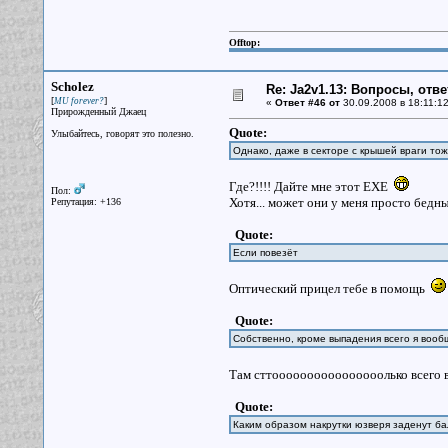
Offtop:
Scholez
Re: Ja2v1.13: Вопросы, отв
[
]
MU forever?
«
Ответ #46 от
30.09.2008 в 18:11:12
Прирожденный Джаец
Quote:
Улыбайтесь, говорят это полезно.
Однако, даже в секторе с крышей враги то
Где?!!!! Дайте мне этот ЕХЕ
Пол:
Хотя... может они у меня просто бедн
Репутация: +136
Quote:
Если повезёт
Оптический прицел тебе в помощь
Quote:
Собственно, кроме выпадения всего я вооб
Там сттоооооооооооооооолько всего 
Quote:
Каким образом накрутки юзверя заденут б