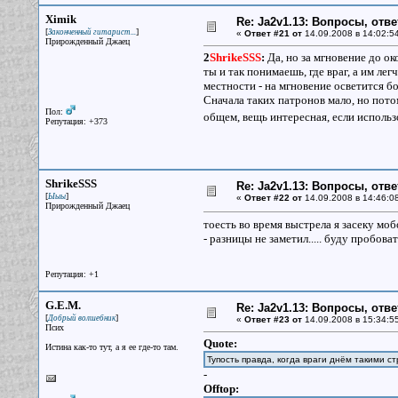
Ximik
Re: Ja2v1.13: Вопросы, отв
[
]
Законченный гитарист...
«
Ответ #21 от
14.09.2008 в 14:02:5
Прирожденный Джаец
2
ShrikeSSS
:
Да, но за мгновение до ок
ты и так понимаешь, где враг, а им лег
местности - на мгновение осветится б
Сначала таких патронов мало, но потом
Пол:
общем, вещь интересная, если исполь
Репутация: +373
ShrikeSSS
Re: Ja2v1.13: Вопросы, отв
[
]
Ыыы
«
Ответ #22 от
14.09.2008 в 14:46:0
Прирожденный Джаец
тоесть во время выстрела я засеку мобо
- разницы не заметил..... буду пробоват
Репутация: +1
G.E.M.
Re: Ja2v1.13: Вопросы, отв
[
]
Добрый волшебник
«
Ответ #23 от
14.09.2008 в 15:34:5
Псих
Quote:
Истина как-то тут, а я ее где-то там.
Тупость правда, когда враги днём такими с
-
Offtop: