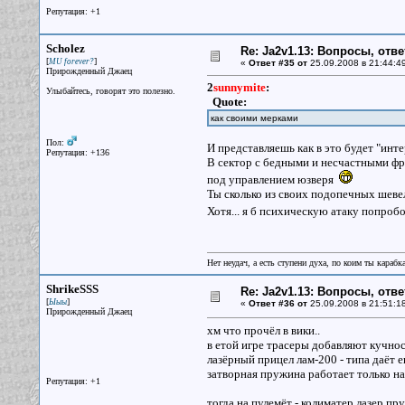
Репутация: +1
Scholez
Re: Ja2v1.13: Вопросы, отв
[
]
MU forever?
«
Ответ #35 от
25.09.2008 в 21:44:4
Прирожденный Джаец
2
sunnymite
:
Улыбайтесь, говорят это полезно.
Quote:
как своими мерками
Пол:
И представляешь как в это будет "инте
Репутация: +136
В сектор с бедными и несчастными фра
под управлением юзверя
Ты сколько из своих подопечных шеве
Хотя... я б психическую атаку попро
Нет неудач, а есть ступени духа, по коим ты караб
ShrikeSSS
Re: Ja2v1.13: Вопросы, отв
[
]
Ыыы
«
Ответ #36 от
25.09.2008 в 21:51:1
Прирожденный Джаец
хм что прочёл в вики..
в етой игре трасеры добавляют кучнос
лазёрный прицел лам-200 - типа даёт е
затворная пружина работает только на
Репутация: +1
тогда на пулемёт - колиматер лазер пру