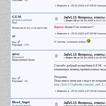
Репутация: +16
«
Изменён в : 25.01.2022 в 07:09:52 польз
G.E.M.
Ja2v1.13: Вопросы, ответы
[
]
Добрый волшебник
«
Ответ #5 от
06.06.2008 в 15:17:12
Псих
2
spray
:
Буква G не помогает?
Истина как-то тут, а я ее где-то там.
«
Изменён в : 25.01.2022 в 07:09:58 польз
Я счастлив, а остальное побоку.
Пол:
Репутация: +274
spray
Ja2v1.13: Вопросы, ответы
[
]
Пшшшшш
«
Ответ #6 от
06.06.2008 в 16:40:58
Прирожденный Джаец
Спасибо добрый волшебник G.E.M. - 
клавишных команд привнесенных мод
Поправка
Пол:
Пока никто меня как следут не поправи
Репутация: +16
http://ja2v113.pbwiki.com/ja2_and_1_
«
Изменён в : 25.01.2022 в 07:10:04 польз
Blood_Angel
Ja2v1.13: Вопросы, ответы
[
]
Блудливый Энжел
«
Ответ #7 от
07.06.2008 в 10:58:16