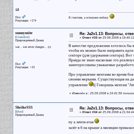
Пол:
Я счастлив, а остальное побоку.
Репутация: +274
sunnymite
Re: Ja2v1.13: Вопросы, отв
[
]
СанниБот
«
Ответ #33 от
25.09.2008 в 19:40:1
Прирожденный Джаец
В качестве предложения хотелось бы в
war... war never changes... (c)
чтобы их можно было направить идти в
секторе (для удержания сектора). Вот 
Правда не знаю насколько это реализу
Пол:
заинтересованы уважаемые разработч
Репутация: +33
Про управление ментами во время боя 
своими мерками. Существующая на дан
управление
(( Говоришь ментам "Att
«
Изменён в : 25.09.2008 в 19:41:56 польз
ShrikeSSS
Re: Ja2v1.13: Вопросы, отв
[
]
Ыыы
«
Ответ #34 от
25.09.2008 в 21:04:4
Прирожденный Джаец
ну а зачем атак
залёг в 6 на крыше а милиции приказа