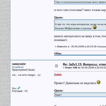
Там сттоооооооооооооооолько всего включ
и чего там стооолько? имхо только кар
Quote:
А про то, что игра интересна, когда ты не 
больше МОДов всяких и разных
ничего интересного не вижу в том, что
понимает.
«
Изменён в : 30.09.2008 в 20:15:39 польз
Offtop:
sunnymite
Re: Ja2v1.13: Вопросы, отв
[
]
СанниБот
«
Ответ #48 от
30.09.2008 в 20:24:5
Прирожденный Джаец
2
ddd
:
war... war never changes... (c)
Привет! Давненько не виделись
Пол:
Quote:
Репутация: +33
будет