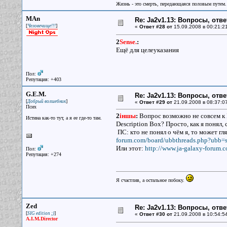
Жизнь - это смерть, передающаяся половым путем.
MAn
Re: Ja2v1.13: Вопросы, отв
[
]
Человечище!!!
«
Ответ #28 от
15.09.2008 в 00:21:2
2
Sense.
:
Ещё для целеуказания
Пол:
Репутация: +403
G.E.M.
Re: Ja2v1.13: Вопросы, отв
[
]
Добрый волшебник
«
Ответ #29 от
21.09.2008 в 08:37:0
Псих
2
iншы
:
Вопрос возможно не совсем к 
Истина как-то тут, а я ее где-то там.
Description Box? Просто, как я понял,
ПС: кто не понял о чём я, то может гл
forum.com/board/ubbthreads.php?ubb=
Или этот:
http://www.ja-galaxy-forum.
Пол:
Репутация: +274
Я счастлив, а остальное побоку.
Zed
Re: Ja2v1.13: Вопросы, отв
[
]
SIG edition ;)
«
Ответ #30 от
21.09.2008 в 10:54:5
A.I.M.Director