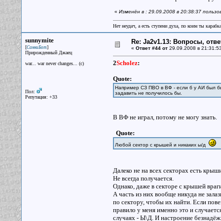
«
Изменён в : 29.09.2008 в 20:38:37 польз
Нет неудач, а есть ступени духа, по коим ты караб
sunnymite
Re: Ja2v1.13: Вопросы, отв
[
]
СанниБот
«
Ответ #44 от
29.09.2008 в 21:31:5
Прирожденный Джаец
2
Scholez
:
war... war never changes... (c)
Quote:
Например СЗ ПВО в ВФ - если б у АИ был б
Пол:
задавить не получилось бы.
Репутация: +33
В ВФ не играл, потому не могу знать.
Quote:
Любой сектор с крышей и никаких ы/д
Далеко не на всех секторах есть крыши
Не всегда получается.
Однако, даже в секторе с крышей враг
А часть из них вообще никуда не залаз
по сектору, чтобы их найти. Если повез
правило у меня именно это и случается
случаях - Ы\Д. И настроение безнадё