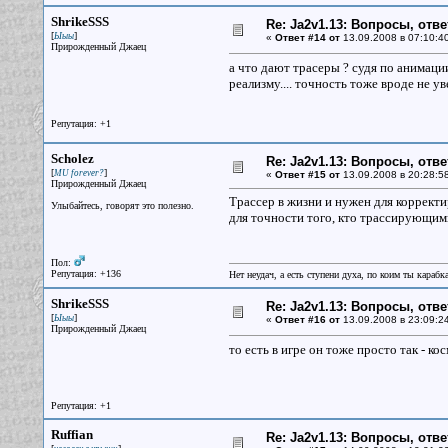
ShrikeSSS
Re: Ja2v1.13: Вопросы, отв
[
]
Ыыы
«
Ответ #14 от
13.09.2008 в 07:10:4
Прирожденный Джаец
а что дают трасеры ? судя по анимаци
реализму.... точность тоже вроде не уве
Репутация: +1
Scholez
Re: Ja2v1.13: Вопросы, отв
[
]
MU forever?
«
Ответ #15 от
13.09.2008 в 20:28:5
Прирожденный Джаец
Трассер в жизни и нужен для корректир
Улыбайтесь, говорят это полезно.
для точности того, кто трассирующими
Пол:
Репутация: +136
Нет неудач, а есть ступени духа, по коим ты караб
ShrikeSSS
Re: Ja2v1.13: Вопросы, отв
[
]
Ыыы
«
Ответ #16 от
13.09.2008 в 23:09:2
Прирожденный Джаец
то есть в игре он тоже просто так - к
Репутация: +1
Ruffian
Re: Ja2v1.13: Вопросы, отв