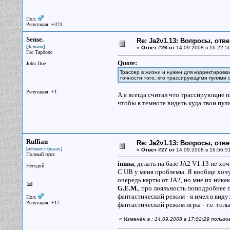
Пол:
Репутация: +373
Sense.
Re: Ja2v1.13: Вопросы, отв
[
]
датчик
«
Ответ #26 от
14.09.2008 в 16:22:5
Гас Тарболс
Quote:
John Doe
Трассер в жизни и нужен для корректировки
точности того, кто трассирующими пулями с
Репутация: +1
А я всегда считал что трассирующие п
чтобы в темноте видеть куда твои пул
Ruffian
Re: Ja2v1.13: Вопросы, отв
[
]
человек с крыши
«
Ответ #27 от
14.09.2008 в 16:56:5
Полный псих
iншы
, делать на базе JA2 V1.13 не хоч
Негодяй
С UB у меня проблемы. Я вообще хочу
очередь карты от JA2, но мне их ника
G.E.M.
, про лояльность поподробнее 
фантастический режим - я имел в виду
Пол:
Репутация: +17
фантастический режим игры - т.е. толь
«
Изменён в : 14.09.2008 в 17:02:29 пользо