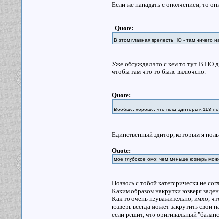
Если же нападать с ополчением, то он
Quote:
В этом главная прелесть НО - там ничего н
Уже обсуждал это с кем то тут. В НО 
чтобы там что-то было включено.
Quote:
Вообще, хорошо, что пока эдиторы к 113 н
Единственный эдитор, которым я поль
Quote:
мое глубокое омо: чем меньше юзверь може
Позволь с тобой категорически не сог
Каким образом накрутки юзверя заде
Как то очень неуважительно, имхо, чт
юзверь всегда может закрутить свои н
если решит, что оригинальный "баланс