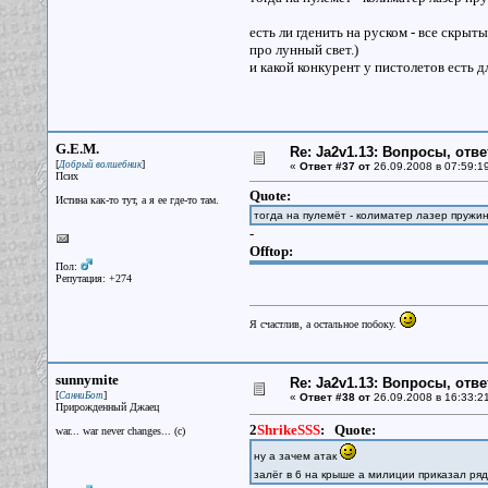
есть ли гденить на руском - все скрыт
про лунный свет.)
и какой конкурент у пистолетов есть дл
G.E.M.
Re: Ja2v1.13: Вопросы, отв
[
]
Добрый волшебник
«
Ответ #37 от
26.09.2008 в 07:59:1
Псих
Quote:
Истина как-то тут, а я ее где-то там.
тогда на пулемёт - колиматер лазер пружина
-
Offtop:
Пол:
Репутация: +274
Я счастлив, а остальное побоку.
sunnymite
Re: Ja2v1.13: Вопросы, отв
[
]
СанниБот
«
Ответ #38 от
26.09.2008 в 16:33:2
Прирожденный Джаец
2
ShrikeSSS
:
Quote:
war... war never changes... (c)
ну а зачем атак
залёг в 6 на крыше а милиции приказал ря