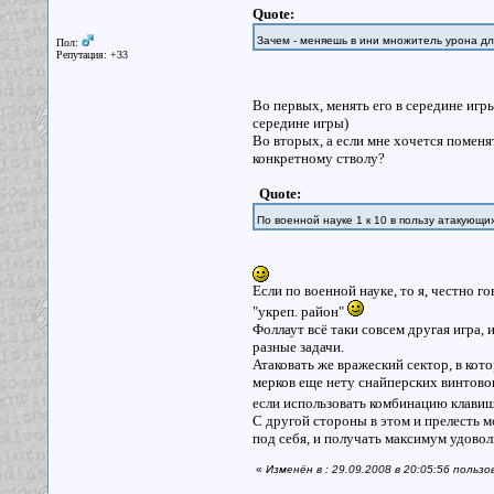
Quote:
Зачем - меняешь в ини множитель урона дл
Пол:
Репутация: +33
Во первых, менять его в середине игр
середине игры)
Во вторых, а если мне хочется поменя
конкретному стволу?
Quote:
По военной науке 1 к 10 в пользу атакующи
Если по военной науке, то я, честно
"укреп. район"
Фоллаут всё таки совсем другая игра, 
разные задачи.
Атаковать же вражеский сектор, в кот
мерков еще нету снайперских винтово
если использовать комбинацию клавиш
С другой стороны в этом и прелесть 
под себя, и получать максимум удовол
«
Изменён в : 29.09.2008 в 20:05:56 польз