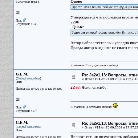
Quote:
Была такая игра Z
Просто, как я понял, сейчас эта функция т
Утверждается что последняя версия м
Пол:
2296
Репутация: +533
Quote:
будет ли в новый релиз включён Enhanced D
Автор набрал тестеров и усердно ищет
Правда автор в кодинге не силен так ч
Кровавый ГБист, душитель свободы.
G.E.M.
Re: Ja2v1.13: Вопросы, отв
[
]
Добрый волшебник
«
Ответ #31 от
21.09.2008 в 11:12:42
Псих
2
Zed
:
Ясно, спасибо.
Истина как-то тут, а я ее где-то там.
Я счастлив, а остальное побоку.
Пол:
Репутация: +274
G.E.M.
Re: Ja2v1.13: Вопросы, отв
[
]
Добрый волшебник
«
Ответ #32 от
25.09.2008 в 17:57:2
Псих
Вопрос: есть ли возможность добавлят
Истина как-то тут, а я ее где-то там.