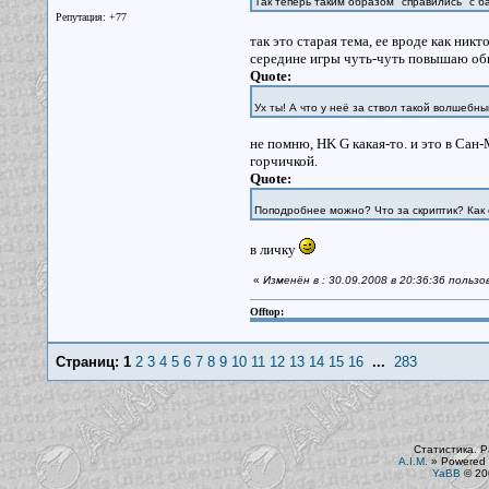
Так теперь таким образом "справились" с 
Репутация: +77
так это старая тема, ее вроде как ник
середине игры чуть-чуть повышаю об
Quote:
Ух ты! А что у неё за ствол такой волшеб
не помню, HK G какая-то. и это в Сан-
горчичкой.
Quote:
Поподробнее можно? Что за скриптик? Как 
в личку
«
Изменён в : 30.09.2008 в 20:36:36 польз
Offtop:
Страниц:
1
2
3
4
5
6
7
8
9
10
11
12
13
14
15
16
...
283
Статистика. Р
A.I.M.
»
Powered 
YaBB
© 200