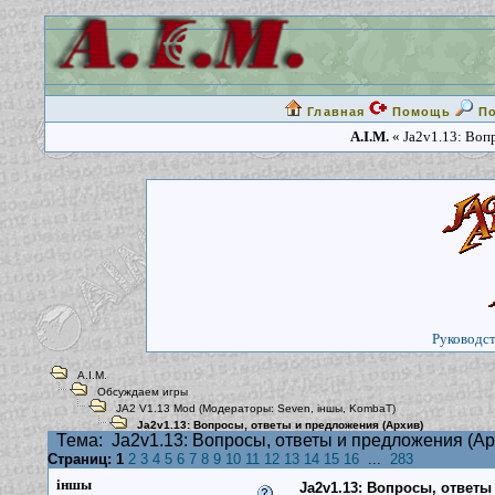
Главная
Помощь
П
A.I.M.
« Ja2v1.13: Воп
Руководст
A.I.M.
Обсуждаем игры
JA2 V1.13 Mod
(Модераторы:
Seven
,
iншы
,
KombaT
)
Ja2v1.13: Вопросы, ответы и предложения (Архив)
Тема:
Ja2v1.13: Вопросы, ответы и предложения (Ар
Страниц:
1
2
3
4
5
6
7
8
9
10
11
12
13
14
15
16
...
283
iншы
Ja2v1.13: Вопросы, ответы