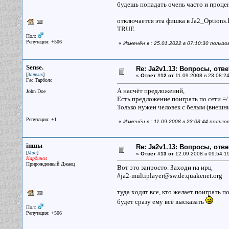
будешь попадать очень часто и процен
отключается эта фишка в Ja2_Opt
TRUE
Пол:
Репутация: +506
«
Изменён в : 25.01.2022 в 07:10:30 польз
Sense.
Re: Ja2v1.13: Вопросы, отв
[
]
датчик
«
Ответ #12 от
11.09.2008 в 23:08:24
Гас Тарболс
А насчёт предложений,
John Doe
Есть предложение поиграть по сети =
Только нужен человек с белым (внешни
Репутация: +1
«
Изменён в : 11.09.2008 в 23:08:44 польз
iншы
Re: Ja2v1.13: Вопросы, отв
[
]
Мао
«
Ответ #13 от
12.09.2008 в 09:54:1
Кардинал
Прирожденный Джаец
Вот это запросто. Заходи на ирц
#ja2-multiplayer@sw.de.quakenet.org
туда ходят все, кто желает поиграть п
будет сразу ему всё высказать
Пол:
Репутация: +506