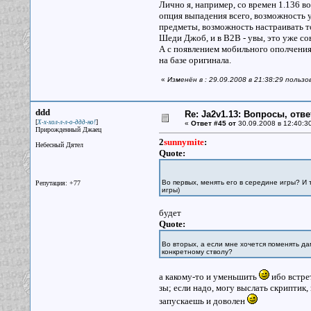
Лично я, например, со времен 1.136 во
опция выпадения всего, возможность у
предметы, возможность настраивать то
Шеди Джоб, и в В2В - увы, это уже со
А с появлением мобильного ополчения
на базе оригинала.
«
Изменён в : 29.09.2008 в 21:38:29 польз
ddd
Re: Ja2v1.13: Вопросы, отв
[
]
Х-х-хол-л-л-о-ддд-но!
«
Ответ #45 от
30.09.2008 в 12:40:3
Прирожденный Джаец
2
sunnymite
:
Небесный Дятел
Quote:
Во первых, менять его в середине игры? И 
Репутация: +77
игры)
будет
Quote:
Во вторых, а если мне хочется поменять да
конкретному стволу?
а какому-то и уменьшить
ибо встрет
зы; если надо, могу выслать скриптик
запускаешь и доволен