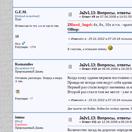
G.E.M.
Ja2v1.13: Вопросы, ответы
[
]
Добрый волшебник
«
Ответ #9 от
07.06.2008 в 14:51:55
Псих
2
Blood_Angel
:
4х, 8х, 10х и т.п. - кр
Истина как-то тут, а я ее где-то там.
Offtop:
«
Изменён в : 25.01.2022 в 07:10:18 польз
Пол:
Репутация: +274
Я счастлив, а остальное побоку.
Komandos
Ja2v1.13: Вопросы, ответы
[
]
Командует Ос
«
Ответ #10 от
09.06.2008 в 18:28:5
Прирожденный Джаец
Когда хожу одним мерком постоянно п
Отставить разговоры. Вперед и вверх.
А там...
Правда не всегда они ведут себя адекв
Первый раз стали вокруг наемника за 
Второй раз стал в том же месте - уже 
Репутация: +7
«
Изменён в : 25.01.2022 в 07:10:24 польз
Две тысячи лет Война. Война без особых причин.
iншы
Ja2v1.13: Вопросы, ответы
[
]
Мао
«
Ответ #11 от
12.09.2008 в 09:19:4
Кардинал
Прирожденный Джаец
Количество засад на дорогах определ