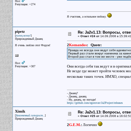
Пол:
Репутация: +274
Я счастлив, а остальное побоку.
pipetz
Re: Ja2v1.13: Вопросы, отв
[
]
пипец всему!
«
Ответ #24 от
14.09.2008 в 15:39:4
Прирожденный Джаец
2
Komandos
:
Quote:
Я очень люблю этот Форум!
Правда не всегда они ведут себя адекватн
Первый раз стали вокруг наемника за камн
Второй раз стал в том же месте - уже подб
Пол:
Они всегда себя так ведут и в оригина
Репутация: +307
Не везде где может пройти человек мо
несколько таких точек. ИМХО, специа
- Джаец?
- Джаиц, джаиц.
- Ну, джаец, ну погоди!
https://github.com/egorovav/Ja2Project/releases
Ximik
Re: Ja2v1.13: Вопросы, отв
[
]
Законченный гитарист...
«
Ответ #25 от
14.09.2008 в 16:02:5
Прирожденный Джаец
2
G.E.M.
:
Логично