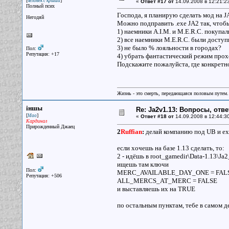
[
]
человек с крыши
«
Ответ #17 от
14.09.2008 в 12:21:2
Полный псих
Господа, я планирую сделать мод на JA
Негодяй
Можно подправить .exe JA2 так, что
1) наемники A.I.M. и M.E.R.C. покупал
2) все наемники M.E.R.C. были доступн
3) не было % лояльности в городах?
Пол:
Репутация: +17
4) убрать фантастический режим про
Подскажите пожалуйста, где конкретн
Жизнь - это смерть, передающаяся половым путем.
iншы
Re: Ja2v1.13: Вопросы, отв
[
]
Мао
«
Ответ #18 от
14.09.2008 в 12:44:3
Кардинал
Прирожденный Джаец
2
Ruffian
:
делай компанию под UB и ехе
если хочешь на базе 1.13 сделать, то:
2 - идёшь в root_gamedir\Data-1.13\Ja2
ищешь там ключи
Пол:
MERC_AVAILABLE_DAY_ONE = FAL
Репутация: +506
ALL_MERCS_AT_MERC = FALSE
и выставляешь их на TRUE
по остальным пунктам, тебе в самом 