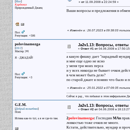
[
]
Мао
«
от
11.09.2008 в 22:24:59 »
Кардинал
Прирожденный Джаец
Ваши вопросы и предложения в обмен
«
Изменён в : 26.07.2023 в 09:38:03 польз
Пол:
Репутация: +506
polovinamozga
Ja2v1.13: Вопросы, ответы
[
]
OS/2
«
Ответ #1 от
04.06.2008 в 17:50:15
Мистер ЭЧ
а какую фишку дает "парадный мундир
Я - ДЖАДАЙ!
и мне еще одно не ясно
у меня три моих перса
и у всех никогда не бывает очков дейс
Пол:
в чем может быть дело?
Репутация: +3
по старой джаге я помню что было и п
«
Изменён в : 25.01.2022 в 07:09:35 польз
Сейчас я рад , что побывал в этом инферальном Ди
G.E.M.
Ja2v1.13: Вопросы, ответы
[
]
Добрый волшебник
«
Ответ #2 от
04.06.2008 в 18:13:27
Псих
2
polovinamozga
:
Господин
MAn
прав.
Истина как-то тут, а я ее где-то там.
ловкостью тоже очков не много.
Кстати, действительно, мундир и проч