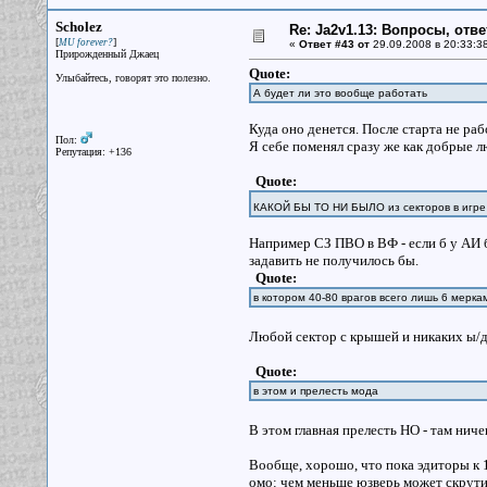
Scholez
Re: Ja2v1.13: Вопросы, отв
[
]
MU forever?
«
Ответ #43 от
29.09.2008 в 20:33:3
Прирожденный Джаец
Quote:
Улыбайтесь, говорят это полезно.
А будет ли это вообще работать
Куда оно денется. После старта не ра
Пол:
Я себе поменял сразу же как добрые л
Репутация: +136
Quote:
КАКОЙ БЫ ТО НИ БЫЛО из секторов в игре 
Например СЗ ПВО в ВФ - если б у АИ б
задавить не получилось бы.
Quote:
в котором 40-80 врагов всего лишь 6 меркам
Любой сектор с крышей и никаких ы
Quote:
в этом и прелесть мода
В этом главная прелесть НО - там ниче
Вообще, хорошо, что пока эдиторы к 1
омо: чем меньше юзверь может скрутит