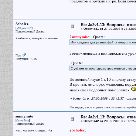
предметов и оружия в игре. Если хочеш
Scholez
Re: Ja2v1.13: Вопросы, отв
[
]
MU forever?
«
Ответ #41 от
27.09.2008 в 23:42:0
Прирожденный Джаец
2
sunnymite
:
Quote:
Улыбайтесь, говорят это полезно.
Или создать два разных файла weapons.xm
Зачем - меняешь в ини множитель урон
Пол:
Репутация: +136
Quote:
С учётом низких параметров ментов относи
По военной науке 1 к 10 в пользу ат
В прочем, не спорю, желающих порули
мазохизм в подобных помошниках
«
Изменён в : 27.09.2008 в 23:42:57 польз
Нет неудач, а есть ступени духа, по коим ты караб
sunnymite
Re: Ja2v1.13: Вопросы, отв
[
]
СанниБот
«
Ответ #42 от
29.09.2008 в 20:01:5
Прирожденный Джаец
2
Scholez
:
war... war never changes... (c)