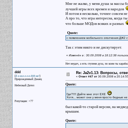
Мне не жалко, у меня душа за массы б
лучшей игры всех времен и народов
И потом я несколько, точнее совсем не
А про то, что игра интересна, когда т
что больше МОДов всяких и разных
Quote:
с появлением мобильного ополчения ДЖ2 с
Так с этим никто и не дискутирует.
«
Изменён в : 30.09.2008 в 18:12:38 польз
Нет неудач, а есть ступени духа, по коим ты караб
ddd
Re: Ja2v1.13: Вопросы, отв
[
]
Х-х-хол-л-л-о-ддд-но!
«
Ответ #47 от
30.09.2008 в 20:14:5
Прирожденный Джаец
Quote:
Небесный Дятел
Где?!!!! Дайте мне этот ЕХЕ
Хотя... может они у меня просто бедные н
Репутация: +77
был какой-то старой версии, на медвед
крышам.
Quote: