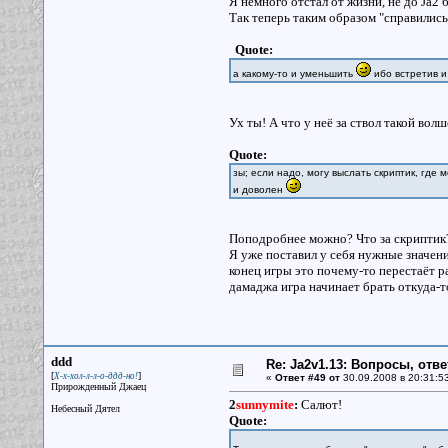
Я немного отстал от жизни, не до Ja2
Так теперь таким образом "справились
Quote:
а какому-то и уменьшить
ибо встретив и
Ух ты! А что у неё за ствол такой вол
Quote:
зы; если надо, могу выслать скриптик, где
и доволен
Поподробнее можно? Что за скриптик? 
Я уже поставил у себя нужные значения
конец игры это почему-то перестаёт р
дамаджа игра начинает брать откуда-т
ddd
Re: Ja2v1.13: Вопросы, отв
[
]
Х-х-хол-л-л-о-ддд-но!
«
Ответ #49 от
30.09.2008 в 20:31:5
Прирожденный Джаец
2
sunnymite
:
Салют!
Небесный Дятел
Quote: