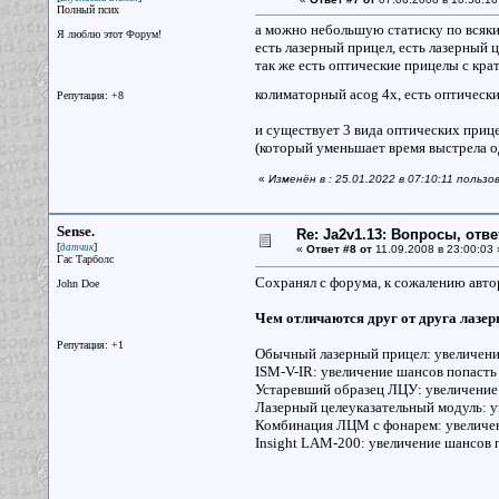
Полный псих
а можно небольшую статиску по всяки
Я люблю этот Форум!
есть лазерный прицел, есть лазерный 
так же есть оптические прицелы с крат
колиматорный acog 4x, есть оптический
Репутация: +8
и существует 3 вида оптических прице
(который уменьшает время выстрела о
«
Изменён в : 25.01.2022 в 07:10:11 польз
Sense.
Re: Ja2v1.13: Вопросы, отв
[
]
датчик
«
Ответ #8 от
11.09.2008 в 23:00:03 
Гас Тарболс
Сохранял с форума, к сожалению авто
John Doe
Чем отличаются друг от друга лазе
Репутация: +1
Обычный лазерный прицел: увеличение
ISM-V-IR: увеличение шансов попасть
Устаревший образец ЛЦУ: увеличение 
Лазерный целеуказательный модуль: у
Комбинация ЛЦМ с фонарем: увеличен
Insight LAM-200: увеличение шансов 