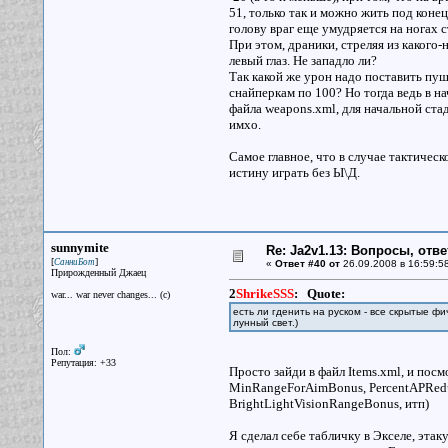
51, только так и можно жить под конец
голову враг еще умудряется на ногах 
При этом, драники, стреляя из какого
левый глаз. Не западло ли?
Так какой же урон надо поставить пуш
снайперкам по 100? Но тогда ведь в на
файла weapons.xml, для начальной стад
имхо.
Самое главное, что в случае тактическ
истину играть без Ы\Д.
sunnymite
Re: Ja2v1.13: Вопросы, отв
[
]
СанниБот
«
Ответ #40 от
26.09.2008 в 16:59:5
Прирожденный Джаец
2
ShrikeSSS
:
Quote:
war... war never changes... (c)
есть ли гденить на руском - все скрытые фи
лунный свет.)
Пол:
Репутация: +33
Просто зайди в файл Items.xml, и по
MinRangeForAimBonus, PercentAPRedu
BrightLightVisionRangeBonus, итп)
Я сделал себе табличку в Экселе, эт