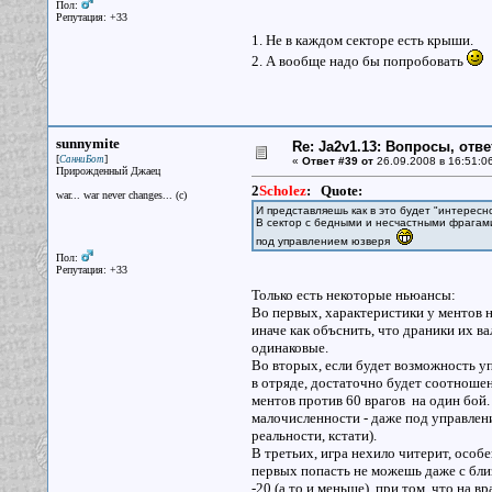
Пол:
Репутация: +33
1. Не в каждом секторе есть крыши.
2. А вообще надо бы попробовать
sunnymite
Re: Ja2v1.13: Вопросы, отв
[
]
СанниБот
«
Ответ #39 от
26.09.2008 в 16:51:0
Прирожденный Джаец
2
Scholez
:
Quote:
war... war never changes... (c)
И представляешь как в это будет "интерес
В сектор с бедными и несчастными фрагами
под управлением юзверя
Пол:
Репутация: +33
Только есть некоторые ньюансы:
Во первых, характеристики у ментов на
иначе как объснить, что драники их ва
одинаковые.
Во вторых, если будет возможность у
в отряде, достаточно будет соотношени
ментов против 60 врагов на один бой.
малочисленности - даже под управлени
реальности, кстати).
В третьих, игра нехило читерит, особ
первых попасть не можешь даже с бли
-20 (а то и меньше), при том, что на 