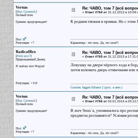
Vertun
Re: ЧАВО, том 7 (всё вопро
[
]
Мор. Слоновий.
«
Ответ #764 от
31.12.2013 в 10:09:
Полный псих
К редким глюкам я привык. Но с этим 
Гринпис предупреждает!
Пол:
Репутация: +7
Каракатица - это сила. Да, это сила!!!
RadicalRex
Re: ЧАВО, том 7 (всё вопро
[
]
Ради чего?
«
Ответ #765 от
31.12.2013 в 17:11:
Прирожденный Джаец
Ловушку на двери чёрного хода в бор
Я люблю этот Форум!
затем взломать дверь отмычками или 
Репутация: +110
Скачать Jagged Alliance 2 (русс. и англ.)
Vertun
Re: ЧАВО, том 7 (всё вопро
[
]
Мор. Слоновий.
«
Ответ #766 от
03.01.2014 в 03:12:
Полный псих
В логе Strax`a, упоминалось про респ
Гринпис предупреждает!
предметы респавнятся? Условия респаун
Пол:
Репутация: +7
Каракатица - это сила. Да, это сила!!!