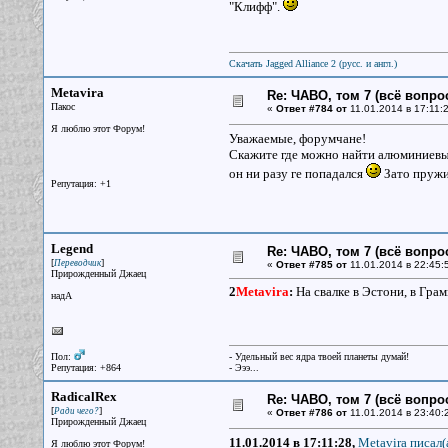
"Клифф".
Скачать Jagged Alliance 2 (русс. и англ.)
Metavira
Re: ЧАВО, том 7 (всё вопро
Пакос
«
Ответ #784 от
11.01.2014 в 17:11:
Я люблю этот Форум!
Уважаемые, форумчане!
Скажите где можно найти алюминиевый
он ни разу ге попадался
Зато пружи
Репутация: +1
Legend
Re: ЧАВО, том 7 (всё вопро
[
]
Переводчик
«
Ответ #785 от
11.01.2014 в 22:45:
Прирожденный Джаец
2
Metavira
:
На свалке в Эстони, в Грам
надА
Пол:
- Удельный вес ядра твоей планеты думай!
Репутация: +864
- Эээ...
RadicalRex
Re: ЧАВО, том 7 (всё вопро
[
]
Ради чего?
«
Ответ #786 от
11.01.2014 в 23:40:
Прирожденный Джаец
11.01.2014 в 17:11:28,
Metavira писал(
Я люблю этот Форум!