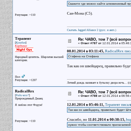
Скажите где можно найти алюминиевый прут
Сан-Мона (С5).
Репутация: +110
Скачать Jagged Alliance 2 (русс. и англ.)
Терапевт
Re: ЧАВО, том 7 (всё вопро
[
]
Кулибин
«
Ответ #787 от
12.01.2014 в 05:46:
Кардинал
08.01.2014 в 03:11:45,
RadicalRex писа
Стэфена на Стефана
Народный целитель. Шарлатан высшей
категории.
Так как он швейцарец, правильно буд
Пол:
Репутация: +1207
Летний дождь наливает в бутылку двора ночь... (с
RadicalRex
Re: ЧАВО, том 7 (всё вопро
[
]
Ради чего?
«
Ответ #788 от
12.01.2014 в 06:56:
Прирожденный Джаец
12.01.2014 в 05:46:11,
Терапевт писал(
Я люблю этот Форум!
Так как он швейцарец, правильно будет Шт
Спасибо, но
11.01.2014 в 00:38:15,
bu
Репутация: +110
нужно чтобы соответствовало прилагаемой 