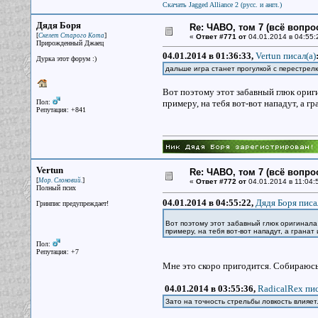
Скачать Jagged Alliance 2 (русс. и англ.)
Дядя Боря
Re: ЧАВО, том 7 (всё вопро
[
]
Скелет Старого Кота
«
Ответ #771 от
04.01.2014 в 04:55:
Прирожденный Джаец
04.01.2014 в 01:36:33,
Vertun писал(a)
Дурка этот форум :)
дальше игра станет прогулкой с перестрел
Вот поэтому этот забавный глюк оригин
Пол:
примеру, на тебя вот-вот нападут, а гр
Репутация: +841
Vertun
Re: ЧАВО, том 7 (всё вопро
[
]
Мор. Слоновий.
«
Ответ #772 от
04.01.2014 в 11:04:
Полный псих
04.01.2014 в 04:55:22,
Дядя Боря писа
Гринпис предупреждает!
Вот поэтому этот забавный глюк оригинала м
примеру, на тебя вот-вот нападут, а гранат 
Пол:
Репутация: +7
Мне это скоро пригодится. Собираюсь 
04.01.2014 в 03:55:36,
RadicalRex пис
Зато на точность стрельбы ловкость влияет