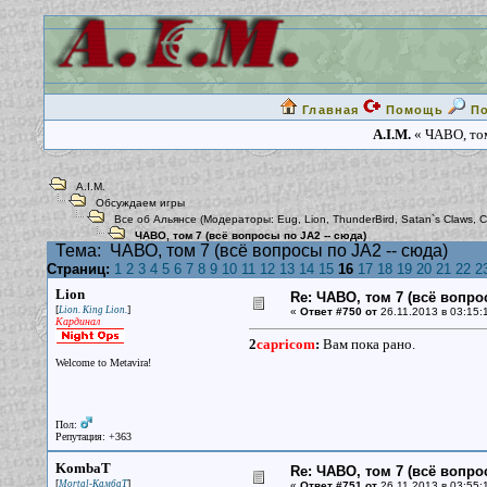
Главная
Помощь
П
A.I.M.
« ЧАВО, том
A.I.M.
Обсуждаем игры
Все об Альянсе
(Модераторы:
Eug
,
Lion
,
ThunderBird
,
Satan`s Claws
,
С
ЧАВО, том 7 (всё вопросы по JA2 -- сюда)
Тема:
ЧАВО, том 7 (всё вопросы по JA2 -- сюда)
Страниц:
1
2
3
4
5
6
7
8
9
10
11
12
13
14
15
16
17
18
19
20
21
22
2
Lion
Re: ЧАВО, том 7 (всё вопро
[
]
Lion. King Lion.
«
Ответ #750 от
26.11.2013 в 03:15:
Кардинал
2
capricom
:
Вам пока рано.
Welcome to Metavira!
Пол:
Репутация: +363
KombaT
Re: ЧАВО, том 7 (всё вопро
[
]
Mortal-КамбаТ
«
Ответ #751 от
26.11.2013 в 03:55: