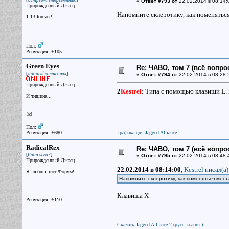
Ястреб-тетеревятник.
«
Ответ #793 от
22.02.2014 в 08:14:
Прирожденный Джаец
Напомните склеротику, как поменяться
1.13 forever!
Пол:
Репутация: +105
Green Eyes
Re: ЧАВО, том 7 (всё вопро
[
]
Добрый волшебник
«
Ответ #794 от
22.02.2014 в 08:28:
Прирожденный Джаец
2
Kestrel
:
Типа с помощью клавиши L. 
И тишина...
Пол:
Репутация: +680
Графика для Jagged Alliance
RadicalRex
Re: ЧАВО, том 7 (всё вопро
[
]
Ради чего?
«
Ответ #795 от
22.02.2014 в 08:48:
Прирожденный Джаец
22.02.2014 в 08:14:00,
Kestrel писал(a)
Я люблю этот Форум!
Напомните склеротику, как поменяться мест
Клавиша X
Репутация: +110
Скачать Jagged Alliance 2 (русс. и англ.)