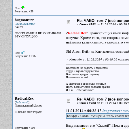
Пол:
Репутация: +28
bugmonster
Re: ЧАВО, том 7 (всё вопро
[
]
Баги! Баги везде!
«
Ответ #782 от
11.01.2014 в 00:38:
Source
2
RadicalRex
:
Транскрипция имён пофиг
ПРОГРАММИРЫ НЕ УЧИТЫВАЛИ
ЭТУ СИТУАЦИЮ
озвучке. Кроме того, это спорная зам
наёмника каменным истуканом это уже
ЗЫ А вот Кейт на Кит замени, если ещё
Пол:
Репутация: +1337
«
Изменён в : 11.01.2014 в 00:40:05 польз
Восславим же радость и мужество,
Труда и науки содружество
Восславим мудрую партию,
Помолимся за неё.
А Пентагон в свои руки поганые,
Пусть возьмёт свои доллары сраные
И в ж... себе затолкает
RadicalRex
Re: ЧАВО, том 7 (всё вопро
[
]
Ради чего?
«
Ответ #783 от
11.01.2014 в 03:15:
Прирожденный Джаец
11.01.2014 в 00:38:15,
bugmonster писа
Я люблю этот Форум!
Клифф и Скала - тут нужно чтобы соответс
Блад называет его "Скалой". Пока я сд
Репутация: +110