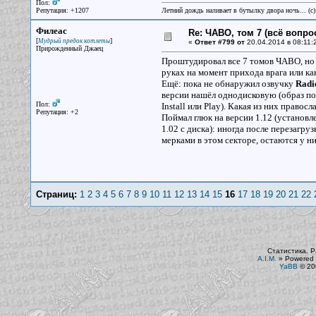
Пол:
Репутация: +1207
Летний дождь наливает в бутылку двора ночь... (с
Филеас
Re: ЧАВО, том 7 (всё вопро
[
]
Мудрый предок котлеты
«
Ответ #799 от
20.04.2014 в 08:11:
Прирожденный Джаец
Проштудировал все 7 томов ЧАВО, но т
руках на момент прихода врага или ка
Ещё: пока не обнаружил озвучку
Radi
версии нашёл однодисковую (образ по
Пол:
Install или Play). Какая из них правосл
Репутация: +2
Поймал глюк на версии 1.12 (установл
1.02 с диска): иногда после перезагру
мерками в этом секторе, остаются у ни
Страниц:
1
2
3
4
5
6
7
8
9
10
11
12
13
14
15
16
17
18
19
20
21
22
Статистика. Р
A.I.M.
»
Powered 
YaBB
© 200