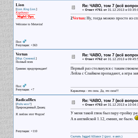
Lion
Re: ЧАВО, том 7 (всё вопро
[
]
Lion. King Lion.
«
Ответ #761 от
31.12.2013 в 03:35:
Кардинал
2
Vertun
:
Ну, тогда можно просто из с
Welcome to Metavira!
Пол:
Репутация: +363
Vertun
Re: ЧАВО, том 7 (всё вопро
[
]
Мор. Слоновий.
«
Ответ #762 от
31.12.2013 в 09:45:
Полный псих
Первый раз столкнулся с таким глюком
Гринпис предупреждает!
Лейла с Спайком пропадают, а игра за
Пол:
Репутация: +7
Каракатица - это сила. Да, это сила!!!
RadicalRex
Re: ЧАВО, том 7 (всё вопро
[
]
Ради чего?
«
Ответ #763 от
31.12.2013 в 10:04:
Прирожденный Джаец
У меня такой глюк был пару-тройку раз и
Я люблю этот Форум!
А в английской 1.12, емнип, не было.
Репутация: +110
Скачать Jagged Alliance 2 (русс. и англ.)