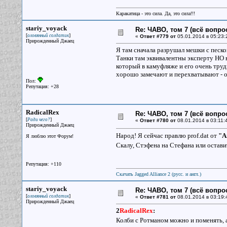
Каракатица - это сила. Да, это сила!!!
stariy_voyack
Re: ЧАВО, том 7 (всё вопро
[
]
оловянный солдатик
«
Ответ #779 от
05.01.2014 в 05:23:
Прирожденный Джаец
Я там сначала разрушал мешки с песко
Танки там эквивалентны эксперту НО в
который в камуфляже и его очень труд
хорошо замечают и перехватывают - о
Пол:
Репутация: +28
RadicalRex
Re: ЧАВО, том 7 (всё вопро
[
]
Ради чего?
«
Ответ #780 от
08.01.2014 в 03:11:
Прирожденный Джаец
Народ! Я сейчас правлю prof.dat от
"А
Я люблю этот Форум!
Скалу, Стэфена на Стефана или остави
Репутация: +110
Скачать Jagged Alliance 2 (русс. и англ.)
stariy_voyack
Re: ЧАВО, том 7 (всё вопро
[
]
оловянный солдатик
«
Ответ #781 от
08.01.2014 в 03:19:
Прирожденный Джаец
2
RadicalRex
:
Колби с Ротманом можно и поменять, 