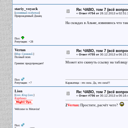
stariy_voyack
Re: ЧАВО, том 7 (всё вопро
[
]
оловянный солдатик
«
Ответ #754 от
26.12.2013 в 02:51:
Прирожденный Джаец
На складах в Альме, извиняюсь что так
Пол:
Репутация: +28
Vertun
Re: ЧАВО, том 7 (всё вопро
[
]
Мор. Слоновий.
«
Ответ #755 от
30.12.2013 в 06:15:
Полный псих
Может кто скинуть ссылку на таблицу 
Гринпис предупреждает!
Пол:
Репутация: +7
Каракатица - это сила. Да, это сила!!!
Lion
Re: ЧАВО, том 7 (всё вопро
[
]
Lion. King Lion.
«
Ответ #756 от
30.12.2013 в 06:16:
Кардинал
2
Vertun
:
Простите, расчёт чего?
Welcome to Metavira!
Пол: