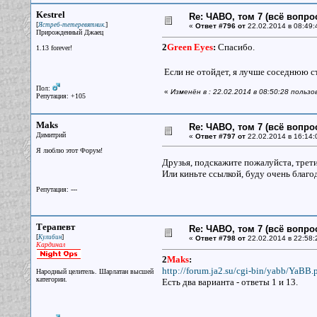
Kestrel
Re: ЧАВО, том 7 (всё вопро
[
]
Ястреб-тетеревятник.
«
Ответ #796 от
22.02.2014 в 08:49:
Прирожденный Джаец
2
Green Eyes
:
Спасибо.
1.13 forever!
Если не отойдет, я лучше соседнюю с
Пол:
«
Изменён в : 22.02.2014 в 08:50:28 пользо
Репутация: +105
Maks
Re: ЧАВО, том 7 (всё вопро
Димитрий
«
Ответ #797 от
22.02.2014 в 16:14:
Я люблю этот Форум!
Друзья, подскажите пожалуйста, третий
Или киньте ссылкой, буду очень благо
Репутация: ---
Терапевт
Re: ЧАВО, том 7 (всё вопро
[
]
Кулибин
«
Ответ #798 от
22.02.2014 в 22:58:
Кардинал
2
Maks
:
http://forum.ja2.su/cgi-bin/yabb/YaBB.p
Народный целитель. Шарлатан высшей
категории.
Есть два варианта - ответы 1 и 13.