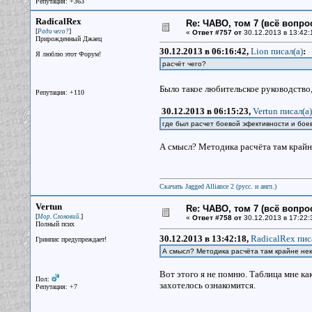
Репутация: +363
RadicalRex
Re: ЧАВО, том 7 (всё вопро
[
]
Ради чего?
«
Ответ #757 от
30.12.2013 в 13:42:
Прирожденный Джаец
30.12.2013 в 06:16:42,
Lion писал(a)
:
Я люблю этот Форум!
расчёт чего?
Было такое любительское руководство,
Репутация: +110
30.12.2013 в 06:15:23,
Vertun писал(a)
где был расчет боевой эфективности и бое
А смысл? Методика расчёта там крайн
Скачать Jagged Alliance 2 (русс. и англ.)
Vertun
Re: ЧАВО, том 7 (всё вопро
[
]
Мор. Слоновий.
«
Ответ #758 от
30.12.2013 в 17:22:
Полный псих
30.12.2013 в 13:42:18,
RadicalRex пис
Гринпис предупреждает!
А смысл? Методика расчёта там крайне нек
Вот этого я не помню. Таблица мне как
Пол:
захотелось ознакомится.
Репутация: +7