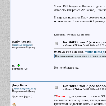
Я щас IMP балуюсь. Пытаюсь сделать с
ловкость, как раз 24 АР на ход) + ноч
И еще для полноты. Пару советов можн
ночью чара с 8 лвл и ночкой. Приходи
Каракатица - это сила. Да, это сила!!!
stariy_voyack
Re: ЧАВО, том 7 (всё вопро
[
]
оловянный солдатик
«
Ответ #773 от
04.01.2014 в 20:02:
Прирожденный Джаец
04.01.2014 в 11:04:56,
Vertun писал(a)
:
Перехвачивают ночью чара с 8 лвл и ночко
Пол:
Но не убивают же.
Репутация: +28
Дядя Боря
Re: ЧАВО, том 7 (всё вопро
[
]
Скелет Старого Кота
«
Ответ #774 от
04.01.2014 в 20:13:
Прирожденный Джаец
2
Vertun
:
Ну, раз уже много тыкали S/L
Дурка этот форум :)
местоположение, до того, как перехва
гранатами не должно быть. В общем, н