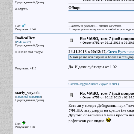
Прирожденный Джаец
Offtop:
&%!@#%
Пол:
Шахматы и разводки... опасное сочетание.
Репутация: +342
Я твердо усвоил одну вещь: в любой игре всегда ес
RadicalRex
Re: ЧАВО, том 7 (всё вопро
[
]
Ради чего?
«
Ответ #752 от
26.11.2013 в 05:20:
Прирожденный Джаец
24.11.2013 в 00:12:47,
Green Eyes писа
Я люблю этот Форум!
А там разве вся озвучка и боевая и станда
Да. И даже субтитры от 1.02.
Репутация: +110
Скачать Jagged Alliance 2 (русс. и англ.)
stariy_voyack
Re: ЧАВО, том 7 (всё вопро
[
]
оловянный солдатик
«
Ответ #753 от
26.12.2013 в 02:14:
Прирожденный Джаец
Есть ли у солдат Дейдранны перк "ноч
УФПНВ, патрулируя на крыше (не сидя 
Другого объяснения у меня просто нет,
рефлексов уже видно.
Пол:
Репутация: +28