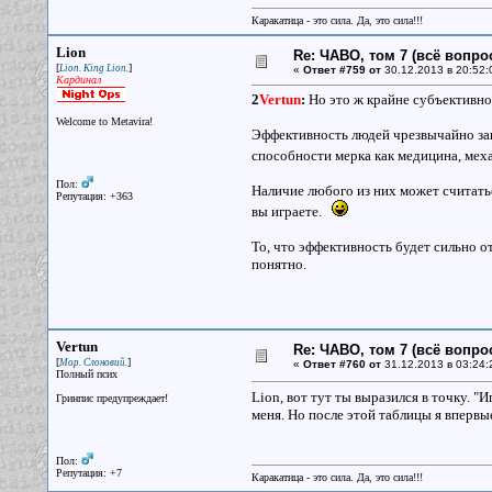
Каракатица - это сила. Да, это сила!!!
Lion
Re: ЧАВО, том 7 (всё вопро
[
]
Lion. King Lion.
«
Ответ #759 от
30.12.2013 в 20:52:
Кардинал
2
Vertun
:
Но это ж крайне субъективно
Welcome to Metavira!
Эффективность людей чрезвычайно зав
способности мерка как медицина, меха
Пол:
Наличие любого из них может считать
Репутация: +363
вы играете.
То, что эффективность будет сильно о
понятно.
Vertun
Re: ЧАВО, том 7 (всё вопро
[
]
Мор. Слоновий.
«
Ответ #760 от
31.12.2013 в 03:24:
Полный псих
Lion, вот тут ты выразился в точку. 
Гринпис предупреждает!
меня. Но после этой таблицы я впервые
Пол:
Репутация: +7
Каракатица - это сила. Да, это сила!!!