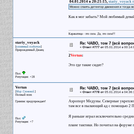
04.01.2014 в 20:21:15,
stariy_voyack 
Можно спаять детектор движения и тогда в
Как я мог забыть? Мой любимый девайс
Каракатица - это сила. Да, это сила!!!
stariy_voyack
Re: ЧАВО, том 7 (всё вопро
[
]
оловянный солдатик
«
Ответ #777 от
05.01.2014 в 00:14:
Прирожденный Джаец
2
Vertun
:
Это где такие сидят?
Пол:
Репутация: +28
Vertun
Re: ЧАВО, том 7 (всё вопро
[
]
Мор. Слоновий.
«
Ответ #778 от
05.01.2014 в 04:36:
Полный псих
Аэропорт Медуны. Северные укреплен
Гринпис предупреждает!
там все в пылающий ад с помощью 2 
Я раньше играл исключительно средний
Пол:
Репутация: +7
плане тактики. Но почитал на форуме 