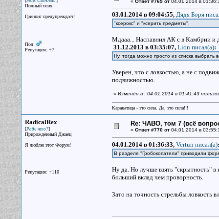
[
]
Мор. Слоновий.
«
Ответ #769 от
04.01.2014 в 01:36:
Полный псих
03.01.2014 в 09:04:55,
Дядя Боря писа
Гринпис предупреждает!
"ксерокс" и "ксерить предметы".
Мдааа... Наспавнил АК с в Камбрии и 
Пол:
31.12.2013 в 03:35:07,
Lion писал(a)
:
Репутация: +7
Ну, тогда можно просто из списка выбрать 
Уверен, что с ловкостью, а не с подв
подвижностью.
«
Изменён в : 04.01.2014 в 01:41:43 польз
Каракатица - это сила. Да, это сила!!!
RadicalRex
Re: ЧАВО, том 7 (всё вопро
[
]
Ради чего?
«
Ответ #770 от
04.01.2014 в 03:55:
Прирожденный Джаец
04.01.2014 в 01:36:33,
Vertun писал(a)
Я люблю этот Форум!
В разделе "Гробокопатели" приводили фор
Ну да. Но лучше взять "скрытность" в
Репутация: +110
больший вклад чем проворность.
Зато на точность стрельбы ловкость в