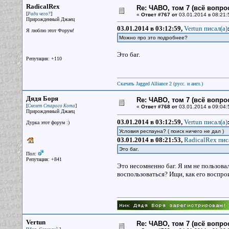
RadicalRex
Re: ЧАВО, том 7 (всё вопро
[
]
Ради чего?
«
Ответ #767 от
03.01.2014 в 08:21:
Прирожденный Джаец
03.01.2014 в 03:12:59,
Vertun писал(a)
Я люблю этот Форум!
Можно про это подробнее?
Это баг.
Репутация: +110
Скачать Jagged Alliance 2 (русс. и англ.)
Дядя Боря
Re: ЧАВО, том 7 (всё вопро
[
]
Скелет Старого Кота
«
Ответ #768 от
03.01.2014 в 09:04:
Прирожденный Джаец
03.01.2014 в 03:12:59,
Vertun писал(a)
Дурка этот форум :)
Условия респауна? ( поиск ничего не дал )
03.01.2014 в 08:21:53,
RadicalRex пис
Это баг.
Пол:
Репутация: +841
Это несомненно баг. Я им не пользовалс
воспользоваться? Ищи, как его воспро
Vertun
Re: ЧАВО, том 7 (всё вопро