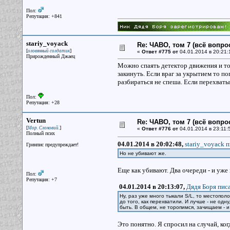
Пол:
Репутация: +841
stariy_voyack
Re: ЧАВО, том 7 (всё вопро
[
]
оловянный солдатик
«
Ответ #775 от
04.01.2014 в 20:21:
Прирожденный Джаец
Можно спаять детектор движения и то
закинуть. Если враг за укрытием то по
разбираться не спеша. Если перехваты
Пол:
Репутация: +28
Vertun
Re: ЧАВО, том 7 (всё вопро
[
]
Мор. Слоновий.
«
Ответ #776 от
04.01.2014 в 23:11:
Полный псих
04.01.2014 в 20:02:48,
stariy_voyack п
Гринпис предупреждает!
Но не убивают же.
Еще как убивают. Два очереди - и уже
Пол:
Репутация: +7
04.01.2014 в 20:13:07,
Дядя Боря писа
Ну, раз уже много тыкали S/L, то местопол
до того, как перехватили. И лучше - не од
быть. В общем, не торопимся, зачищаем - и
Это понятно. Я спросил на случай, ко