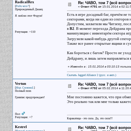
RadicalRex
Re: ЧАВО, том 7 (всё вопро
[
]
Ради чего?
«
Ответ #791 от
15.01.2014 в 02:11:
Прирожденный Джаец
Есть в игре досадный баг, причём не т
Я люблю этот Форум!
секторами, когда ни один из секторов 
Допустим, захватили мы Читзену, пос
в
B2
. В момент перехода Дейдрана пр
Репутация: +110
манипуляции с инвентарём сектора игр
Загрузили какой-нибудь другой сектор 
Также все ранее открытые ящики и су
Как бороться с багом? Просто не уход
Дейдрану, и лишь затем направляться 
«
Изменён в : 15.01.2014 в 03:10:13 пользо
Скачать Jagged Alliance 2 (русс. и англ.)
Vertun
Re: ЧАВО, том 7 (всё вопро
[
]
Мор. Слоновий.
«
Ответ #792 от
05.02.2014 в 11:20:
Полный псих
Мне постоянно кажется, что при обмен
Гринпис предупреждает!
Это реально так или мне только кажет
Пол:
Репутация: +7
Каракатица - это сила. Да, это сила!!!
Kestrel
Re: ЧАВО, том 7 (всё вопро
[
]