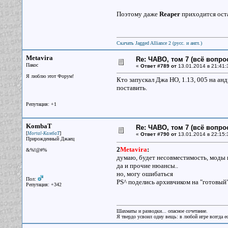
Поэтому даже
Reaper
приходится оста
Скачать Jagged Alliance 2 (русс. и англ.)
Metavira
Re: ЧАВО, том 7 (всё вопро
Пакос
«
Ответ #789 от
13.01.2014 в 21:41:
Я люблю этот Форум!
Кто запускал Джа НО, 1.13, 005 на а
поставить.
Репутация: +1
KombaT
Re: ЧАВО, том 7 (всё вопро
[
]
Mortal-КамбаТ
«
Ответ #790 от
13.01.2014 в 22:15:
Прирожденный Джаец
2
Metavira
:
&%!@#%
думаю, будет несовместимость, моды
да и прочие нюансы..
но, могу ошибаться
Пол:
PS^ поделись архивчиком на "готовый"
Репутация: +342
Шахматы и разводки... опасное сочетание.
Я твердо усвоил одну вещь: в любой игре всегда ес