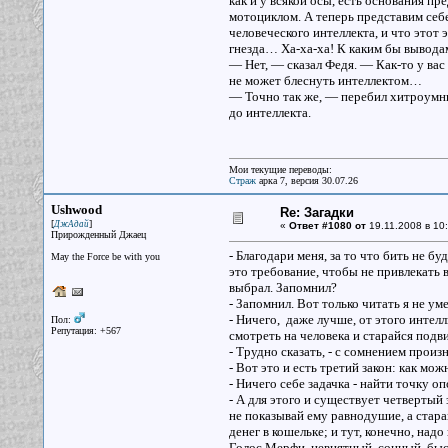
как и у всякой осы, есть основания пр
мотоциклом. А теперь представим себ
человеческого интеллекта, и что этот
гнезда… Ха-ха-ха! К каким бы выводам
— Нет, — сказал Федя. — Как-то у вас
не может блеснуть интеллектом…
— Точно так же, — перебил хитроумный
до интеллекта.
Мои текущие переводы:
Страж
арка 7, версия 30.07.26
Ushwood
Re: Загадки
[
]
ДжАдай
«
Ответ #1080 от
19.11.2008 в 10:
Прирожденный Джаец
- Благодари меня, за то что бить не бу
May the Force be with you
это требование, чтобы не привлекать 
выбрал. Запомнил?
- Запомнил. Вот только читать я не ум
- Ничего, даже лучше, от этого интел
Пол:
Репутация: +567
смотреть на человека и старайся подви
- Трудно сказать, - с сомнением произн
- Вот это и есть третий закон: как мо
- Ничего себе задачка - найти точку о
- А для этого и существует четвертый
не показывай ему равнодушие, а старай
денег в кошельке; и тут, конечно, надо
Голос Мерфи, невнятный, сонный, быст