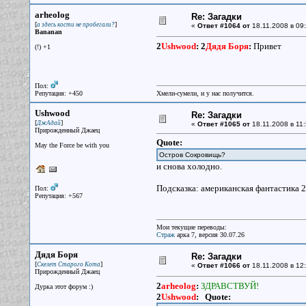
arheolog
Re: Загадки
[
]
а здесь кости не пробегали?
«
Ответ #1064 от
18.11.2008 в 09:
Bananan
2
Ushwood
:
2
Дядя Боря
:
Привет
(!) +1
Пол:
Репутация: +450
Хмели-сумели, и у нас получится.
Ushwood
Re: Загадки
[
]
ДжАдай
«
Ответ #1065 от
18.11.2008 в 11:
Прирожденный Джаец
Quote:
May the Force be with you
Остров Сокровищь?
и снова холодно.
Подсказка: американская фантастика 2
Пол:
Репутация: +567
Мои текущие переводы:
Страж
арка 7, версия 30.07.26
Дядя Боря
Re: Загадки
[
]
Скелет Старого Кота
«
Ответ #1066 от
18.11.2008 в 12:
Прирожденный Джаец
2
arheolog
:
ЗДРАВСТВУЙ!
Дурка этот форум :)
2
Ushwood
:
Quote: