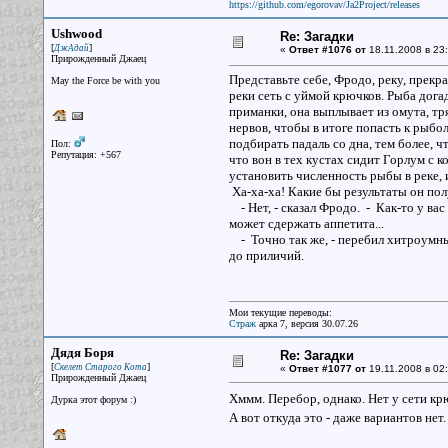
https://github.com/egorovav/Ja2Project/releases
Ushwood
Re: Загадки
[
]
ДжАдай
«
Ответ #1076 от
18.11.2008 в 23:
Прирожденный Джаец
Представьте себе, Фродо, реку, прекр
May the Force be with you
реки сеть с уймой крючков. Рыба догад
приманки, она выплывает из омута, тря
нервов, чтобы в итоге попасть к рыбол
подбирать падаль со дна, тем более, чт
Пол:
Репутация: +567
что вон в тех кустах сидит Горлум с к
установить численность рыбы в реке, и
Ха-ха-ха! Какие бы результаты он полу
- Нет, - сказал Фродо. - Как-то у вас
может сдержать аппетита...
- Точно так же, - перебил хитроумный
до приличий.
Мои текущие переводы:
Страж
арка 7, версия 30.07.26
Дядя Боря
Re: Загадки
[
]
Скелет Старого Кота
«
Ответ #1077 от
19.11.2008 в 02:
Прирожденный Джаец
Хммм. Перебор, однако. Нет у сети крю
Дурка этот форум :)
А вот откуда это - даже вариантов нет