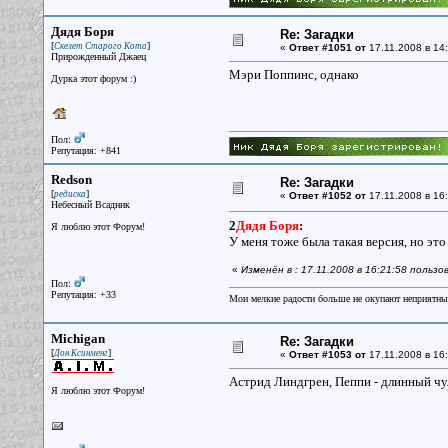
Дядя Боря
Re: Загадки
[
]
Скелет Старого Кота
«
Ответ #1051 от
17.11.2008 в 14:
Прирожденный Джаец
Мэри Поппинс, однако
Дурка этот форум :)
Пол:
Репутация: +841
Redson
Re: Загадки
[
]
редиска
«
Ответ #1052 от
17.11.2008 в 16:
Небесный Всадник
2
Дядя Боря
:
Я люблю этот Форум!
У меня тоже была такая версия, но это 
«
Изменён в : 17.11.2008 в 16:21:58 польз
Пол:
Репутация: +33
Мои мелкие радости больше не окупают неприятные
Michigan
Re: Загадки
[
]
Дон Ксинменг
«
Ответ #1053 от
17.11.2008 в 16:
Астрид Линдгрен, Пеппи - длинный чу
Я люблю этот Форум!