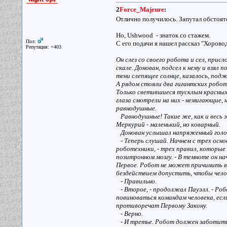
2
Force_Majeure
:
Отлично получилось. Запутал обстоя
Но, Ushwood - знаток со стажем.
Пол:
С его подачи я нашел рассказ "Хорово
Репутация: +403
Он слез со своего робота и сел, прис
скале. Донован, подсел к нему и взял п
тени слепящее солнце, казалось, под
А рядом стояли два гигантских робот
Только светившиеся тусклым красны
глаза смотрели на них - немигающие,
равнодушные.
Равнодушные! Такие же, как и весь 
Меркурий - маленький, но коварный.
Донован услышал напряженный голое
- Теперь слушай. Начнем с трех осно
роботехники, - трех правил, которые
позитронном мозгу. - В темноте он на
Первое. Робот не может причинить вр
бездействием допустить, чтобы челов
- Правильно.
- Второе, - продолжал Пауэлл. - Ро
повиноваться командам человека, есл
противоречат Первому Закону.
- Верно.
- И третье. Робот должен заботить