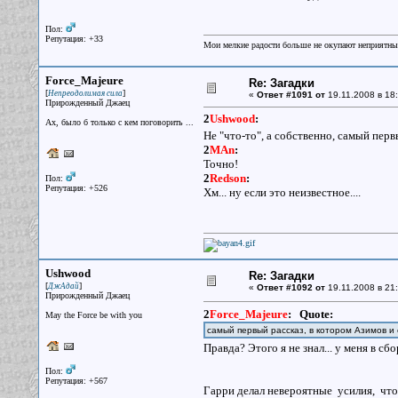
Пол:
Репутация: +33
Мои мелкие радости больше не окупают неприятные
Force_Majeure
Re: Загадки
[
]
Непреодолимая сила
«
Ответ #1091 от
19.11.2008 в 18:
Прирожденный Джаец
2
Ushwood
:
Ах, было б только с кем поговорить ...
Не "что-то", а собственно, самый пер
2
MAn
:
Точно!
2
Redson
:
Пол:
Репутация: +526
Хм... ну если это неизвестное....
Ushwood
Re: Загадки
[
]
ДжАдай
«
Ответ #1092 от
19.11.2008 в 21:
Прирожденный Джаец
2
Force_Majeure
:
Quote:
May the Force be with you
самый первый рассказ, в котором Азимов 
Правда? Этого я не знал... у меня в с
Пол:
Репутация: +567
Гарри делал невероятные усилия, чтоб