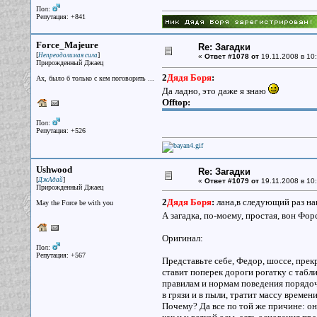
Пол:
Репутация: +841
Force_Majeure
Re: Загадки
[
]
Непреодолимая сила
«
Ответ #1078 от
19.11.2008 в 10:
Прирожденный Джаец
2
Дядя Боря
:
Ах, было б только с кем поговорить ...
Да ладно, это даже я знаю
Offtop:
Пол:
Репутация: +526
Ushwood
Re: Загадки
[
]
ДжАдай
«
Ответ #1079 от
19.11.2008 в 10:
Прирожденный Джаец
2
Дядя Боря
:
лана,в следующий раз н
May the Force be with you
А загадка, по-моему, простая, вон Фо
Оригинал:
Пол:
Репутация: +567
Представьте себе, Федор, шоссе, прек
ставит поперек дороги рогатку с табл
правилам и нормам поведения порядочн
в грязи и в пыли, тратит массу време
Почему? Да все по той же причине: он