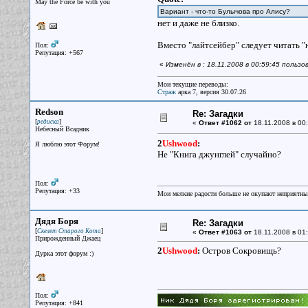
May the Force be with you
Вариант - что-то Булычова про Алису?
нет и даже не близко.
Вместо "лайтсейбер" следует читать "
Пол:
Репутация: +567
«
Изменён в : 18.11.2008 в 00:59:45 польз
Мои текущие переводы:
Страж
арка 7, версия 30.07.26
Redson
Re: Загадки
[
]
редиска
«
Ответ #1062 от
18.11.2008 в 00:
Небесный Всадник
2
Ushwood
:
Я люблю этот Форум!
Не "Книга джунглей" случайно?
Пол:
Репутация: +33
Мои мелкие радости больше не окупают неприятные
Дядя Боря
Re: Загадки
[
]
Скелет Старого Кота
«
Ответ #1063 от
18.11.2008 в 01:
Прирожденный Джаец
2
Ushwood
:
Остров Сокровищь?
Дурка этот форум :)
Пол:
Репутация: +841