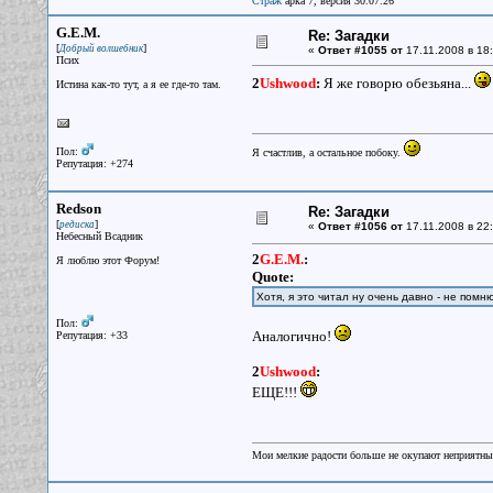
Страж
арка 7, версия 30.07.26
G.E.M.
Re: Загадки
[
]
Добрый волшебник
«
Ответ #1055 от
17.11.2008 в 18:
Псих
2
Ushwood
:
Я же говорю обезьяна...
Истина как-то тут, а я ее где-то там.
Пол:
Я счастлив, а остальное побоку.
Репутация: +274
Redson
Re: Загадки
[
]
редиска
«
Ответ #1056 от
17.11.2008 в 22:
Небесный Всадник
2
G.E.M.
:
Я люблю этот Форум!
Quote:
Хотя, я это читал ну очень давно - не помн
Пол:
Аналогично!
Репутация: +33
2
Ushwood
:
ЕЩЕ!!!
Мои мелкие радости больше не окупают неприятные