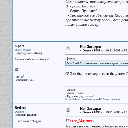
безопасности, поскольку это не про
Второму Законам.
- Верно. Ну и что?
- Так это же все объясняет. Когда 
противоречие между собой, дело ре
потенциалов в мозгу.
pipetz
Re: Загадки
[
]
пипец всему!
«
Ответ #1089 от
19.11.2008 в 16:
Прирожденный Джаец
Quote:
Я очень люблю этот Форум!
Это Глеб Егорович наставления давал сам
О! Это бы и я отгадал, если бы успел
Пол:
Репутация: +307
- Джаец?
- Джаиц, джаиц.
- Ну, джаец, ну погоди!
https://github.com/egorovav/Ja2Project/releases
Redson
Re: Загадки
[
]
редиска
«
Ответ #1090 от
19.11.2008 в 17:
Небесный Всадник
2
Force_Majeure
:
Я люблю этот Форум!
А если взять что-нибудь более известно