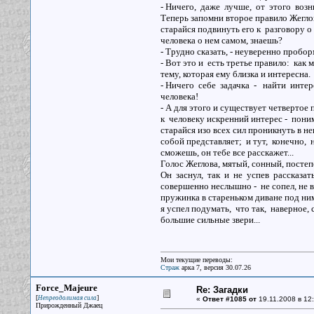
- Ничего, даже лучше, от этого воз
Теперь запомни второе правило Жегло
старайся подвинуть его к разговору о
человека о нем самом, знаешь?
- Трудно сказать, - неуверенно пробор
- Вот это и есть третье правило: как 
тему, которая ему близка и интересна.
- Ничего себе задачка - найти инте
человека!
- А для этого и существует четвертое 
к человеку искренний интерес - пони
старайся изо всех сил проникнуть в нег
собой представляет; и тут, конечно, 
сможешь, он тебе все расскажет...
Голос Жеглова, мятый, сонный, постепе
Он заснул, так и не успев рассказат
совершенно неслышно - не сопел, не во
пружинка в стареньком диване под ним 
я успел подумать, что так, наверное, с
большие сильные звери...
Мои текущие переводы:
Страж
арка 7, версия 30.07.26
Force_Majeure
Re: Загадки
[
]
Непреодолимая сила
«
Ответ #1085 от
19.11.2008 в 12:
Прирожденный Джаец