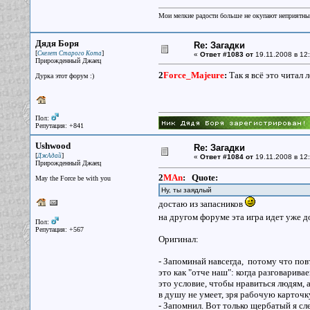
Мои мелкие радости больше не окупают неприятные
Дядя Боря
Re: Загадки
[
]
Скелет Старого Кота
«
Ответ #1083 от
19.11.2008 в 12:
Прирожденный Джаец
2
Force_Majeure
:
Так я всё это читал 
Дурка этот форум :)
Пол:
Репутация: +841
Ushwood
Re: Загадки
[
]
ДжАдай
«
Ответ #1084 от
19.11.2008 в 12:
Прирожденный Джаец
2
MAn
:
Quote:
May the Force be with you
Ну, ты заядлый
достаю из запасников
на другом форуме эта игра идет уже д
Пол:
Репутация: +567
Оригинал:
- Запоминай навсегда, потому что повт
это как "отче наш": когда разговарив
это условие, чтобы нравиться людям, 
в душу не умеет, зря рабочую карточк
- Запомнил. Вот только щербатый я сле