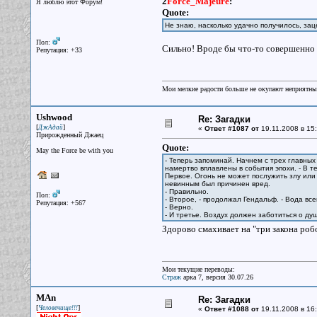
2
Force_Majeure
:
Я люблю этот Форум!
Quote:
Не знаю, насколько удачно получилось, за
Пол:
Сильно! Вроде бы что-то совершенно 
Репутация: +33
Мои мелкие радости больше не окупают неприятные
Ushwood
Re: Загадки
[
]
ДжАдай
«
Ответ #1087 от
19.11.2008 в 15:
Прирожденный Джаец
Quote:
May the Force be with you
- Теперь запоминай. Начнем с трех главных
намертво вплавлены в события эпохи. - В т
Первое. Огонь не может послужить злу ил
невинным был причинен вред.
- Правильно.
Пол:
- Второе, - продолжал Гендальф. - Вода вс
Репутация: +567
- Верно.
- И третье. Воздух должен заботиться о ду
Здорово смахивает на "три закона робо
Мои текущие переводы:
Страж
арка 7, версия 30.07.26
MAn
Re: Загадки
[
]
Человечище!!!
«
Ответ #1088 от
19.11.2008 в 16: