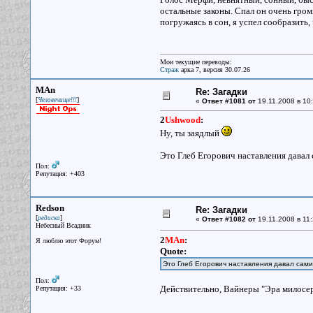
остальные законы. Спал он очень громк
погружаясь в сон, я успел сообразить, 
Мои текущие переводы:
Страж
арка 7, версия 30.07.26
MAn
Re: Загадки
[
]
Человечище!!!
«
Ответ #1081 от
19.11.2008 в 10:
2
Ushwood
:
Ну, ты заядлый
Это Глеб Егорович наставления давал 
Пол:
Репутация: +403
Redson
Re: Загадки
[
]
редиска
«
Ответ #1082 от
19.11.2008 в 11:
Небесный Всадник
2
MAn
:
Я люблю этот Форум!
Quote:
Это Глеб Егорович наставления давал сам
Пол:
Действительно, Вайнеры "Эра милосе
Репутация: +33