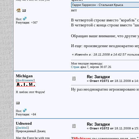
Гарри Гаррисон - Стальная Крыса
нет
Пол:
В четвертой строке вместо "корабль" 
Репутация: +567
В четвертой с конца строке вместо "ше
Обращаю ваше внимание, что другие у
И еще: произведение неоднократно иг
«
Изменён в : 18.11.2008 в 14:42:57 польз
Мои текущие переводы:
Страж
арка 7, версия 30.07.26
Michigan
Re: Загадки
[
]
Дон Ксинменг
«
Ответ #1071 от
18.11.2008 в 14:
Ну раз неоднократно игроизировано и д
Я люблю этот Форум!
Пол:
Репутация: +84
Ushwood
Re: Загадки
[
]
ДжАдай
«
Ответ #1072 от
18.11.2008 в 15:
Прирожденный Джаец
May the Force be with you
2
Michigan
:
ты совершенно прав, это 