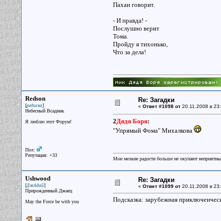
Пахан говорит.
- И правда! -
Послушно верит
Тома.
Пройду я тихонько,
Что за дела!
Redson
Re: Загадки
[
]
редиска
«
Ответ #1098 от
20.11.2008 в 23:
Небесный Всадник
2
Дядя Боря
:
Я люблю этот Форум!
"Упрямый Фома" Михалкова
Пол:
Репутация: +33
Мои мелкие радости больше не окупают неприятные
Ushwood
Re: Загадки
[
]
ДжАдай
«
Ответ #1099 от
20.11.2008 в 23:
Прирожденный Джаец
Подсказка: зарубежная приключенческ
May the Force be with you