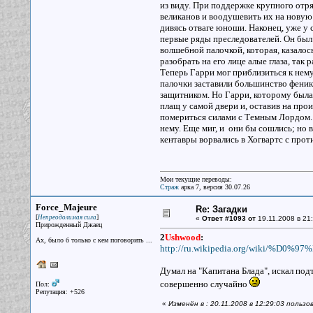
из виду. При поддержке крупного от
великанов и воодушевить их на новую 
дивясь отваге юноши. Наконец, уже у 
первые ряды преследователей. Он бы
волшебной палочкой, которая, казалось
разобрать на его лице алые глаза, так 
Теперь Гарри мог приблизиться к нему 
палочки заставили большинство феникс
защитником. Но Гарри, которому была
плащ у самой двери и, оставив на про
помериться силами с Темным Лордом. 
нему. Еще миг, и они бы сошлись; но в
кентавры ворвались в Хогвартс с про
Мои текущие переводы:
Страж
арка 7, версия 30.07.26
Force_Majeure
Re: Загадки
[
]
Непреодолимая сила
«
Ответ #1093 от
19.11.2008 в 21:
Прирожденный Джаец
2
Ushwood
:
Ах, было б только с кем поговорить ...
http://ru.wikipedia.org/wiki/
Думал на "Капитана Блада", искал под
совершенно случайно
Пол:
Репутация: +526
«
Изменён в : 20.11.2008 в 12:29:03 польз