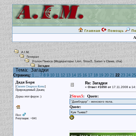
Главная
Помощь
П
A
A.I.M.
Генерал
Уголок Пакоса
(Модераторы:
Lion
,
Strax5
,
Satan`s Claws
,
cha
)
Загадки
Тема:
Загадки
Страниц:
1
...
7
8
9
10
11
12
13
14
15
16
17
18
19
20
21
22
23
24
25
Дядя Боря
Re: Загадки
[
]
Скелет Старого Кота
«
Ответ #1050 от
17.11.2008 в 14:
Прирожденный Джаец
2
Strax5
:
Quote:
Дурка этот форум :)
"Дамблдор" - женского пола.
Quote:
Кум Тыква?
Пол:
Репутация: +841