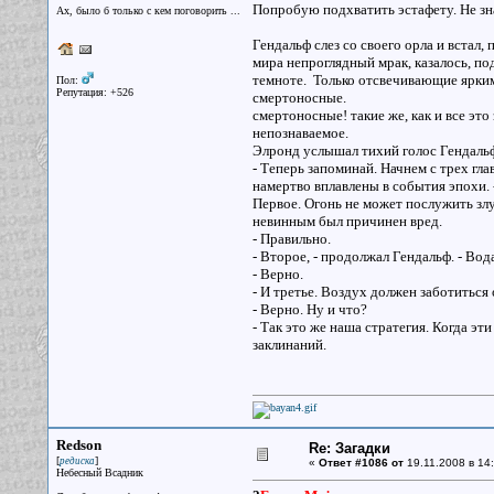
Попробую подхватить эстафету. Не зн
Ах, было б только с кем поговорить ...
Гендальф слез со своего орла и встал,
мира непроглядный мрак, казалось, по
темноте. Только отсвечивающие ярким
Пол:
Репутация: +526
смертоносные.
смертоносные! такие же, как и все это
непознаваемое.
Элронд услышал тихий голос Гендаль
- Теперь запоминай. Начнем с трех гла
намертво вплавлены в события эпохи. -
Первое. Огонь не может послужить зл
невинным был причинен вред.
- Правильно.
- Второе, - продолжал Гендальф. - Вод
- Верно.
- И третье. Воздух должен заботиться
- Верно. Ну и что?
- Так это же наша стратегия. Когда эт
заклинаний.
Redson
Re: Загадки
[
]
редиска
«
Ответ #1086 от
19.11.2008 в 14:
Небесный Всадник