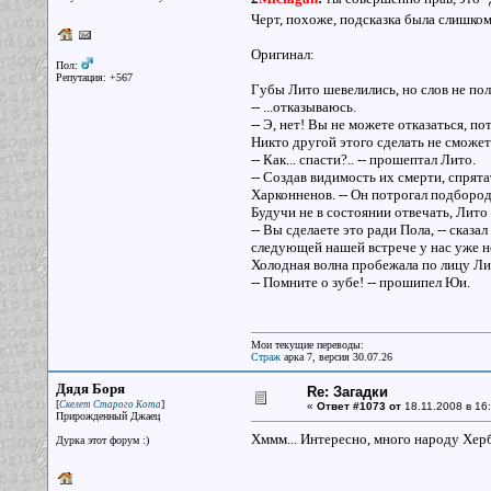
Черт, похоже, подсказка была слишко
Оригинал:
Пол:
Репутация: +567
Губы Лито шевелились, но слов не пол
-- ...отказываюсь.
-- Э, нет! Вы не можете отказаться, п
Никто другой этого сделать не сможет
-- Как... спасти?.. -- прошептал Лито.
-- Создав видимость их смерти, спрят
Харконненов. -- Он потрогал подбород
Будучи не в состоянии отвечать, Лито
-- Вы сделаете это ради Пола, -- сказ
следующей нашей встрече у нас уже не
Холодная волна пробежала по лицу Ли
-- Помните о зубе! -- прошипел Юи.
Мои текущие переводы:
Страж
арка 7, версия 30.07.26
Дядя Боря
Re: Загадки
[
]
Скелет Старого Кота
«
Ответ #1073 от
18.11.2008 в 16:
Прирожденный Джаец
Хммм... Интересно, много народу Хер
Дурка этот форум :)