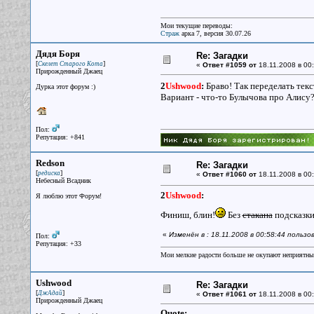
Мои текущие переводы:
Страж
арка 7, версия 30.07.26
Дядя Боря
Re: Загадки
[
]
Скелет Старого Кота
«
Ответ #1059 от
18.11.2008 в 00:
Прирожденный Джаец
2
Ushwood
:
Браво! Так переделать текс
Дурка этот форум :)
Вариант - что-то Булычова про Алису
Пол:
Репутация: +841
Redson
Re: Загадки
[
]
редиска
«
Ответ #1060 от
18.11.2008 в 00:
Небесный Всадник
2
Ushwood
:
Я люблю этот Форум!
Финиш, блин!
Без
стакана
подсказки
«
Изменён в : 18.11.2008 в 00:58:44 польз
Пол:
Репутация: +33
Мои мелкие радости больше не окупают неприятные
Ushwood
Re: Загадки
[
]
ДжАдай
«
Ответ #1061 от
18.11.2008 в 00:
Прирожденный Джаец
Quote: