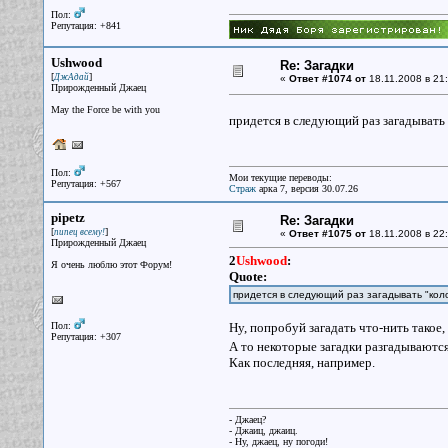
Пол:
Репутация: +841
Ushwood
Re: Загадки
[
]
ДжАдай
«
Ответ #1074 от
18.11.2008 в 21:
Прирожденный Джаец
May the Force be with you
придется в следующий раз загадывать
Пол:
Мои текущие переводы:
Репутация: +567
Страж
арка 7, версия 30.07.26
pipetz
Re: Загадки
[
]
пипец всему!
«
Ответ #1075 от
18.11.2008 в 22:
Прирожденный Джаец
2
Ushwood
:
Я очень люблю этот Форум!
Quote:
придется в следующий раз загадывать "ко
Пол:
Ну, попробуй загадать что-нить такое
Репутация: +307
А то некоторые загадки разгадываются 
Как последняя, например.
- Джаец?
- Джаиц, джаиц.
- Ну, джаец, ну погоди!