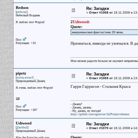
Redson
Re: Загадки
[
]
редиска
«
Ответ #1068 от
18.11.2008 в 13:
Небесный Всадник
2
Ushwood
:
Я люблю этот Форум!
Quote:
американская фантастика 20 века.
Пол:
Признаться, никогда не увлекался. В 
Репутация: +33
Мои мелкие радости больше не окупают неприятные
pipetz
Re: Загадки
[
]
пипец всему!
«
Ответ #1069 от
18.11.2008 в 13:
Прирожденный Джаец
Гарри Гаррисон - Стальная Крыса
Я очень люблю этот Форум!
- Джаец?
Пол:
- Джаиц, джаиц.
Репутация: +307
- Ну, джаец, ну погоди!
https://github.com/egorovav/Ja2Project/releases
Ushwood
Re: Загадки
[
]
ДжАдай
«
Ответ #1070 от
18.11.2008 в 14:
Прирожденный Джаец
Quote:
May the Force be with you