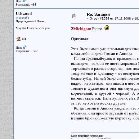
Пол:
Репутация: +84
Ushwood
Re: Загадки
[
]
ДжАдай
«
Ответ #1054 от
17.11.2008 в 18:
Прирожденный Джаец
May the Force be with you
2
Michigan
:
Бинго!
Оригинал:
Пол:
Это была самая удивительная девочка
Репутация: +567
когда-либо видели Томми и Анника.
Пеппи Длинныйчулок отправлялась н
выглядела: волосы ее цвета морковки б
торчавшие в разные стороны; нос пох
тому же еще в крапинку - от веснуше
белые зубы. На ней было синее платье,
видно, не хватило, она вшила в него к
тонкие и худые ноги она натянула дл
коричневый, а другой - черный. А о
вот-вот свалятся. Папа купил их ей в
за что не хотела носить другие.
Когда Томми и Анника увидели, что н
обезьяна, они просто застыли от изу
в синие брючки, желтую курточку и 
Мои текущие переводы: