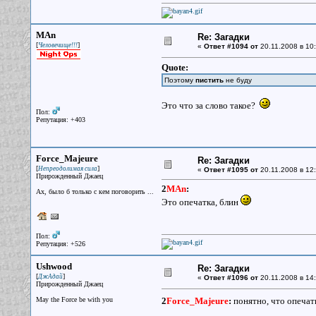
MAn
Re: Загадки
[
]
Человечище!!!
«
Ответ #1094 от
20.11.2008 в 10:
Quote:
Поэтому
пистить
не буду
Это что за слово такое?
Пол:
Репутация: +403
Force_Majeure
Re: Загадки
[
]
Непреодолимая сила
«
Ответ #1095 от
20.11.2008 в 12:
Прирожденный Джаец
2
MAn
:
Ах, было б только с кем поговорить ...
Это опечатка, блин
Пол:
Репутация: +526
Ushwood
Re: Загадки
[
]
ДжАдай
«
Ответ #1096 от
20.11.2008 в 14:
Прирожденный Джаец
May the Force be with you
2
Force_Majeure
:
понятно, что опечатк