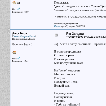
Подсказка:
"дверь" следует читать как "брешь" (во
Пол:
"потомок" следует читать как "двойник"
Репутация: +567
«
Изменён в : 20.11.2008 в 14:28:55 польз
Мои текущие переводы:
Страж
арка 7, версия 30.07.26
Дядя Боря
Re: Загадки
[
]
Скелет Старого Кота
«
Ответ #1097 от
20.11.2008 в 22:
Прирожденный Джаец
Уф. А вот я влезу со стихом. Параллел
Дурка этот форум :)
В одном городишке
Стояла тюрьма
Пол:
И в камере там
Репутация: +841
Был послушный Тома
На "дело" ходил он
Множество раз
И верил
Послушный Тома
Всякий раз.
На улице мент,
Полицейский,
И шпик.
- Тебя не поймают!