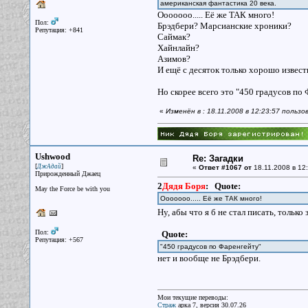
американская фантастика 20 века.
Ооооооо..... Её же ТАК много!
Пол:
Брэдбери? Марсианские хроники?
Репутация: +841
Саймак?
Хайнлайн?
Азимов?
И ещё с десяток только хорошо известн
Но скорее всего это "450 градусов по Ф
«
Изменён в : 18.11.2008 в 12:23:57 польз
Ushwood
Re: Загадки
[
]
ДжАдай
«
Ответ #1067 от
18.11.2008 в 12:
Прирожденный Джаец
2
Дядя Боря
:
Quote:
May the Force be with you
Ооооооо..... Её же ТАК много!
Ну, абы что я б не стал писать, тольк
Пол:
Quote:
Репутация: +567
"450 градусов по Фаренгейту"
нет и вообще не Брэдбери.
Мои текущие переводы:
Страж
арка 7, версия 30.07.26