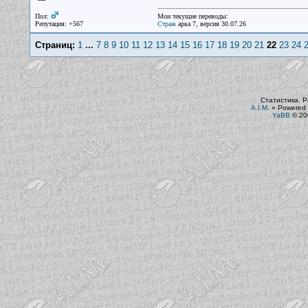
Пол:
Мои текущие переводы:
Репутация: +567
Страж
арка 7, версия 30.07.26
Страниц:
1
...
7
8
9
10
11
12
13
14
15
16
17
18
19
20
21
22
23
24
Статистика. Р
A.I.M.
»
Powered 
YaBB
© 200