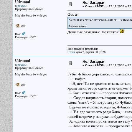
Ushwood
Re: Загадки
[
]
ДжАдай
«
Ответ #1057 от
17.11.2008 в 22:
Прирожденный Джаец
Quote:
May the Force be with you
Хотя, я это читал ну очень давно - не пом
Аналогично!
Дешевые отмазки-с. Не катят-с
.
Пол:
Репутация: +567
Мои текущие переводы:
Страж
арка 7, версия 30.07.26
Ushwood
Re: Загадки
[
]
ДжАдай
«
Ответ #1058 от
17.11.2008 в 22:
Прирожденный Джаец
Губы Чубакки дергались, но слышался 
May the Force be with you
-- ...нафиг.
-- Э, нет! Ты не должен отказываться,
кроме меня, этого сделать не сможет. 
-- Как... отвезти?.. -- проревел Чубакка
Пол:
Репутация: +567
-- Создав видимость аварии, помести
слова "ситх". -- Я потрогал ухо Чубак
Будучи не в силах говорить, Чубакка
-- Ты сделаешь это ради Хана, -- ска
нашей встрече у нас уже не будет пер
Холодная волна прокатилась по телу Ч
-- Помните о шерсти! -- продребезжа