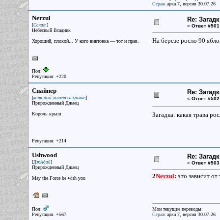
Страж
арка 7, версия 30.07.26
Nerzul
Re: Загад
[
]
Салат
«
Ответ #501
Небесный Всадник
На березе росло 90 ябло
Хороший, плохой... У кого винтовка — тот и прав.
Пол:
Репутация: +220
Снайпер
Re: Загад
[
]
который живет на крыше
«
Ответ #502
Прирожденный Джаец
Король крыш
Загадка: какая трава ро
Репутация: +214
Ushwood
Re: Загад
[
]
ДжАдай
«
Ответ #503
Прирожденный Джаец
2
Nerzul
:
это зависит от 
May the Force be with you
Пол:
Мои текущие переводы:
Репутация: +567
Страж
арка 7, версия 30.07.26