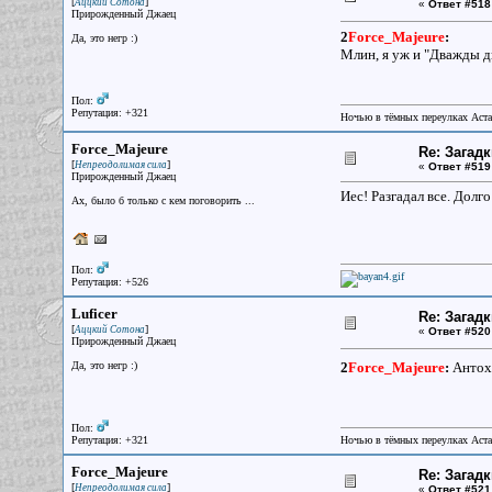
[
]
Аццкий Сотона
«
Ответ #518
Прирожденный Джаец
2
Force_Majeure
:
Да, это негр :)
Млин, я уж и "Дважды два
Пол:
Репутация: +321
Ночью в тёмных переулках Аст
Force_Majeure
Re: Загад
[
]
Непреодолимая сила
«
Ответ #519
Прирожденный Джаец
Иес! Разгадал все. Долг
Ах, было б только с кем поговорить ...
Пол:
Репутация: +526
Luficer
Re: Загад
[
]
Аццкий Сотона
«
Ответ #520
Прирожденный Джаец
Да, это негр :)
2
Force_Majeure
:
Антоха
Пол:
Репутация: +321
Ночью в тёмных переулках Аст
Force_Majeure
Re: Загад
[
]
Непреодолимая сила
«
Ответ #521