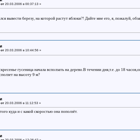
 от
20.03.2006 в 00:37:13 »
ся вывести березу, на которой растут яблоки?! Дайте мне его, я, пожалуй, об
ки
 от
20.03.2006 в 10:44:56 »
скресенье гусеница начала всползать на дерево.В течении дня,т.е. до 18 часов,о
всползет на высоту 9 м?
ки
 от
20.03.2006 в 11:12:53 »
того куда и с какой скоростью она поползёт.
ки
 от
20.03.2006 в 12:26:42 »