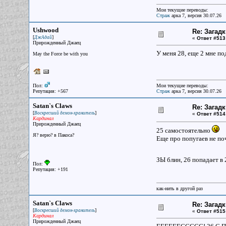
Мои текущие переводы:
Страж
арка 7, версия 30.07.26
Ushwood
Re: Загад
[
]
ДжАдай
«
Ответ #513
Прирожденный Джаец
У меня 28, еще 2 мне п
May the Force be with you
Пол:
Мои текущие переводы:
Репутация: +567
Страж
арка 7, версия 30.07.26
Satan`s Claws
Re: Загад
[
]
Воскресший демон-хранитель
«
Ответ #514
Кардинал
Прирожденный Джаец
25 самостоятельно
Я? верю? в Пакоса?
Еще про попугаев не поч
ЗЫ блин, 26 попадает в 2
Пол:
Репутация: +191
как-нить в другой раз
Satan`s Claws
Re: Загад
[
]
Воскресший демон-хранитель
«
Ответ #515
Кардинал
Прирожденный Джаец