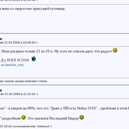
и вниз со скоростью присущей гусенице.
ки
 от
21.03.2006 в 19:08:26 »
 Пока раскрыл только 21 из 33-х. Ну хоть не совсем даун, что радует
 Д у П П Е N 3310
.ru/antoha_test
аны слышно цоканье копытцев Сотоны.
ки
 от
21.03.2006 в 21:22:31 »
ен" - я уверен на 90%, что это "Даже у ПП есть Nokia 3310"... проблема в этом 
" раздолбали
. Это оказался Последний Пидор
.
в 21:33:24 пользователем: Ushwood
»