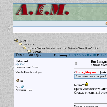
A.I.M.
Генерал
Уголок Пакоса
(Модераторы:
cha
,
Satan`s Claws
,
Strax5
,
Lion
)
Загадки
Тема:
Загадки
Страниц:
1
2
3
4
5
6
7
8
9
10
11
12
1
Ushwood
Re: Загад
[
]
ДжАдай
«
Ответ #500
Прирожденный Джаец
2
Force_Majeure
:
Quote
May the Force be with you
В соответствии с теорией 
Бинго!!
Пол:
Причем без всякого Эйнш
Репутация: +567
Отсюда очевидный ответ
Мои текущие переводы: