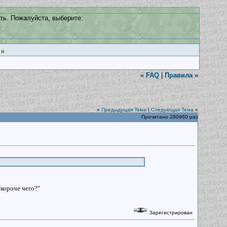
ть. Пожалуйста, выберите:
ия
«
FAQ
|
Правила
»
«
Предыдущая Тема
|
Следующая Тема
»
Прочитано 280960 раз
"короче чего?"
Зарегистрирован