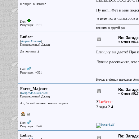
ЕЕЕЕЕЕССССС! 26 С
Я? верю? в Пакоса?
Ну вот... Фет и мне подс
«
Изменён в : 22.03.2006 в
Пол:
Репутация: +191
как-нить в другой раз
Luficer
Re: Загад
[
]
Аццкий Сотона
«
Ответ #516
Прирожденный Джаец
Да, это негр :)
Блин, ну вы даете! Про 
Лучше расскажите, что 
Пол:
Репутация: +321
Ночью в тёмных переулках Аст
Force_Majeure
Re: Загад
[
]
Непреодолимая сила
«
Ответ #517
Прирожденный Джаец
2
Luficer
:
Ах, было б только с кем поговорить ...
2 жды 2 4
Пол:
Репутация: +526
Luficer
Re: Загад