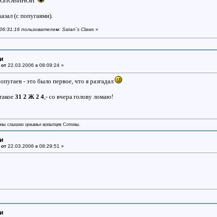
 ПОЛОВИНОЙ
казал (с попугаями).
 06:31:16 пользователем: Satan`s Claws
»
ки
 от
22.03.2006 в 08:09:24 »
попугаев - это было первое, что я разгадал
такое
31 2 Ж 2 4
,- со вчера голову ломаю!
аны слышно цоканье копытцев Сотоны.
ки
 от
22.03.2006 в 08:29:51 »
ки