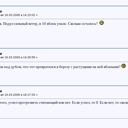
ки
 от
16.03.2006 в 14:15:02 »
к. Подул сильный ветер, и 10 яблок упало. Сколько осталось?
ки
 от
16.03.2006 в 14:29:58 »
сла под дубом, что тот превратился в березу с растущими на ней яблоками?
ки
 от
16.03.2006 в 18:17:53 »
того, успел протрезветь считающий или нет. Если успел, то 0. Если нет, то скол