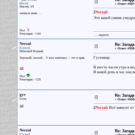
[
]
Бесик
«
Ответ #507
Мистер ЭЧ
2
Nerzul
:
забаньте меня.....
Это какой умник умудрил
Пол:
Репутация: +164
......надоело.
Nerzul
Re: Загад
[
]
Салат
«
Ответ #508
Небесный Всадник
Гусеница
Хороший, плохой... У кого винтовка — тот и прав.
В шесть часов утра в во
В какой день и час она 
Пол:
Репутация: +220
gyv
Re: Загад
Гость
«
Ответ #509
2
Nerzul
:
Всё зависит от 
Nerzul
Re: Загад
[
]
Салат
«
Ответ #510