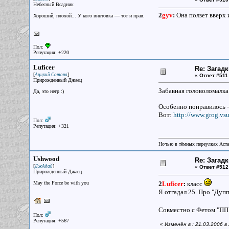
Небесный Всадник
2
gyv
:
Она ползет вверх 
Хороший, плохой... У кого винтовка — тот и прав.
Пол:
Репутация: +220
Luficer
Re: Загад
[
]
Аццкий Сотона
«
Ответ #511
Прирожденный Джаец
Забавная головоломалка.
Да, это негр :)
Особенно понравилось -
Вот:
http://www.grog.vsu
Пол:
Репутация: +321
Ночью в тёмных переулках Аст
Ushwood
Re: Загад
[
]
ДжАдай
«
Ответ #512
Прирожденный Джаец
May the Force be with you
2
Luficer
:
класс
Я отгадал 25. Про "Дупп
Совместно с Фетом "ПП
Пол:
Репутация: +567
«
Изменён в : 21.03.2006 