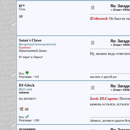
gyv
Re: Загад
Гость
«
Ответ #504
2
Ushwood
:
Он был не пь
Satan`s Claws
Re: Загад
[
]
Воскресший демон-хранитель
«
Ответ #505
Кардинал
Прирожденный Джаец
Ну, можно ведь ответить
Я? верю? в Пакоса?
Пол:
Репутация: +191
как-нить в другой раз
DJ-Glock
Re: Загад
[
]
Ж\Д-глюк
«
Ответ #506
забанен
2
zed
:
2
D.Capone
:
Почти!
НА ВЕЧНО!!!
камень остался, осталс
Пол:
Репутация: +260
Забаньте, доставьте радости Ист
чудовище
Re: Загад