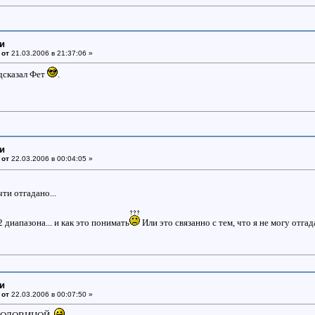
ки
 от
21.03.2006 в 21:37:06 »
одсказал Фет
.
ки
 от
22.03.2006 в 00:04:05 »
ти отгадано...
 диапазона... и как это понимать
Или это связанно с тем, что я не могу отга
ки
 от
22.03.2006 в 00:07:50 »