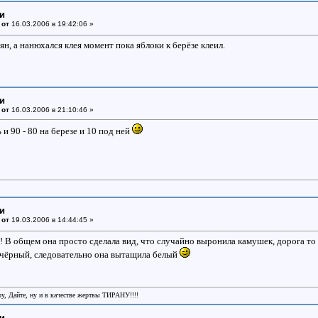
ки
 от
16.03.2006 в 19:42:06 »
ян, а нанюхался клея момент пока яблоки к берёзе клеил.
ки
 от
16.03.2006 в 21:10:46 »
 и 90 - 80 на березе и 10 под ней
ки
 от
19.03.2006 в 14:44:45 »
 В общем она просто сделала вид, что случайно выронила камушек, дорога то 
я чёрный, следовательно она вытащила белый
ру, Дайте, ну и в качестве жертвы ТИРАНУ!!!!
ки