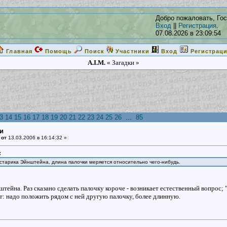
Добро пожаловать, Гос
Вход
||
Регистрация
.
07.08.2026 в 23:09:54
Главная
Помощь
Поиск
Участники
Вход
Регистрац
A.I.M.
« Загадки »
3
14
15
16
17
18
19
20
21
22
23
24
25
26
...
85
ки
 от
13.03.2006 в 16:14:32 »
:
старика Эйнштейна, длина палочки меряется относительно чего-нибудь.
тейна. Раз сказано сделать палочку короче - возникает естественный вопрос; 
: надо положить рядом с ней другую палочку, более длинную.