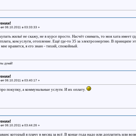
тении!
 от
08.10.2011 в 03:33:33 »
упать жильё не скажу, не в курсе просто. Насчёт снимать, то моя хата имеет где
плата, ком.услуги, отопление. Ещё где-то 35 за электроэнергию. В принципе эт
 мне нравится, я его знаю - тихий, спокойный.
еты думай!
тении!
 от
08.10.2011 в 03:40:17 »
про покупку, а коммунальные услуги. И их оплату.
тении!
 от
08.10.2011 в 03:44:26 »
аванс который я плачу в месяц за всё. В конце года надо или доплатить или в