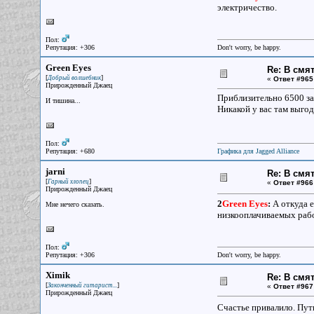
электричество.
Пол:
Репутация: +306
Don't worry, be happy.
Green Eyes
Re: В смя
[
]
Добрый волшебник
«
Ответ #965
Прирожденный Джаец
Приблизительно 6500 за в
И тишина...
Никакой у вас там выгод
Пол:
Репутация: +680
Графика для Jagged Alliance
jarni
Re: В смя
[
]
Гарный хлопец
«
Ответ #966
Прирожденный Джаец
2
Green Eyes
:
А откуда е
Мне нечего сказать.
низкооплачиваемых раб
Пол:
Репутация: +306
Don't worry, be happy.
Ximik
Re: В смя
[
]
Законченный гитарист...
«
Ответ #967
Прирожденный Джаец
Счастье привалило. Пут