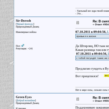
- Удельный вес ядра твоей план
- Эээ...
Sir-Dorosh
Re: В смя
[
]
Черный Археолог
«
Ответ #954
Прирожденный Джаец
07.10.2011 в 09:04:56,
L
Инженерные войска
привык я к жизни
Да Штирлиц, НО тыж не
Пол:
Репутация: +241
Какая разница там или 
07.10.2011 в 09:04:56,
с тобой погундят такие же
Предлагаю гундеть в В
Вот прицепился!
Нет в мире силы, сильнее силы 
Green Eyes
Re: В смя
[
]
Добрый волшебник
«
Ответ #955
Прирожденный Джаец
Поддерживаю зажравше
И тишина...