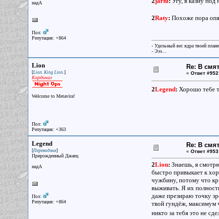
2
jarni
:
Угу, в казну под
надА
2
Raty
:
Похоже пора опя
Пол:
Репутация: +864
- Удельный вес ядра твоей план
- Эээ...
Lion
Re: В смя
[
]
Lion. King Lion.
«
Ответ #952
Кардинал
2
Legend
:
Хорошо тебе т
Welcome to Metavira!
Пол:
Репутация: +363
Legend
Re: В смя
[
]
Переводчик
«
Ответ #953
Прирожденный Джаец
2
Lion
:
Знаешь, я смотрю
надА
быстро привыкает к хоро
чужбину, потому что кр
выживать. Я их полност
даже презираю точку зре
Пол:
Репутация: +864
твой гундёж, максимум ч
никто за тебя это не с