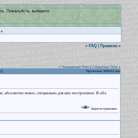
ть. Пожалуйста, выберите:
ия
«
FAQ
|
Правила
»
«
Предыдущая Тема
|
Следующая Тема
»
58
Прочитано 369413 раз
е, абсолютно новое, специально для них построенное. В обл.
Зарегистрирован