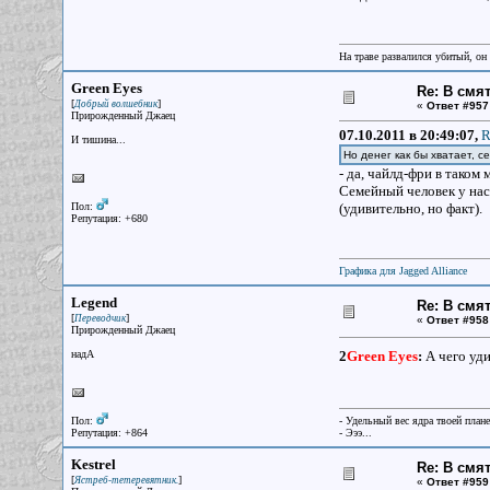
На траве развалился убитый, он
Green Eyes
Re: В смя
[
]
Добрый волшебник
«
Ответ #957
Прирожденный Джаец
07.10.2011 в 20:49:07,
R
И тишина...
Но денег как бы хватает, с
- да, чайлд-фри в тако
Семейный человек у нас
Пол:
(удивительно, но факт).
Репутация: +680
Графика для Jagged Alliance
Legend
Re: В смя
[
]
Переводчик
«
Ответ #958
Прирожденный Джаец
надА
2
Green Eyes
:
А чего уд
Пол:
- Удельный вес ядра твоей план
Репутация: +864
- Эээ...
Kestrel
Re: В смя
[
]
Ястреб-тетеревятник.
«
Ответ #959