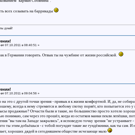
 названием "карман Собянина".
ть всех созывать на баррикады
еты думай!
тении!
 от
07.10.2011 в 08:40:51 »
ак в Германии говорить. Отвык ты на чужбине от жизни российской.
тении!
 от
07.10.2011 в 09:04:56 »
 на это с другой точки зрения - привык я к жизни комфортной. И, да, не собир
шему, всегда к нему стремится и любому глотку порвёт, кто попытается это у 
ысы продажные? Отчасти были и такие, но большинство просто хотело хорош
ью понимаю, сам через это прошёл, когда из остатков манки пекли лепёшки, по
ния "вы там на Западе зажрались", я исповедую точку зрения "не устраивает - 
то ты этим добьёшься - с тобой погундят такие же гундёжники, как ты сам. И на
делает, хороших дядей в сегодняшнем обществе исчезающе мало