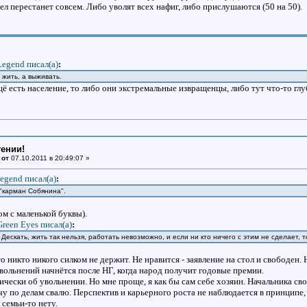
дел перестанет совсем. Либо уволят всех нафиг, либо прислушаются (50 на 50).
Legend писал(a)
:
жить, а выживать.
 ещё есть население, то либо они экстремальные извращенцы, либо тут что-то гл
тении!
 от
07.10.2011 в 20:49:07 »
egend писал(a)
:
 "карман Собянина".
ом с маленькой буквы).
Green Eyes писал(a)
:
у. Дескать, жить так нельзя, работать невозможно, и если ни кто ничего с этим не сделает,
о никто никого силком не держит. Не нравится - заявление на стол и свободен. 
увольнений начнётся после НГ, когда народ получит годовые премии.
ски об увольнении. Но мне проще, я как бы сам себе хозяин. Начальника своег
у по делам свалю. Перспектив и карьерного роста не наблюдается в принципе, 
 семьи-то нету.