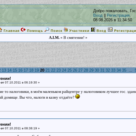
Добро пожаловать, Гос
Вход
||
Регистрация
.
08.08.2026 в 11:34:50
Главная
Помощь
Поиск
Участники
Вход
Регистрац
A.I.M.
« В смятении! »
2
13
14
15
16
17
18
19
20
21
22
23
24
25
26
27
28
29
30
31
32
33
34
35
...
тении!
 от
07.10.2011 в 06:19:30 »
е то налоговики, в моём маленьком райцентре у налоговиком лучшее гос. здани
й домище. Вы что, налоги в казну отдаёте?
тении!
 от
07.10.2011 в 08:38:19 »