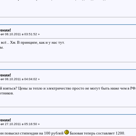
тении!
 от
08.10.2011 в 03:51:52 »
сё... Хм. В принципе, как и у нас тут.
ы.
тении!
 от
08.10.2011 в 04:04:02 »
й взяться? Цены за тепло и электричество просто не могут быть ниже чем в Р
отников.
тении!
 от
27.10.2011 в 05:16:50 »
ин повысил стипендии на 100 рублей
Базовая теперь составляет 1200.