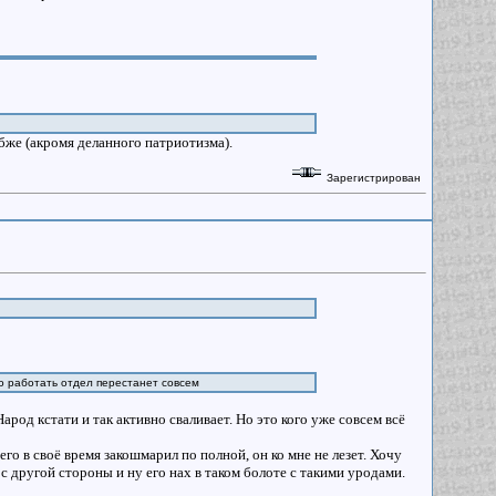
убже (акромя деланного патриотизма).
Зарегистрирован
 то работать отдел перестанет совсем
Народ кстати и так активно сваливает. Но это кого уже совсем всё
о в своё время закошмарил по полной, он ко мне не лезет. Хочу
с другой стороны и ну его нах в таком болоте с такими уродами.