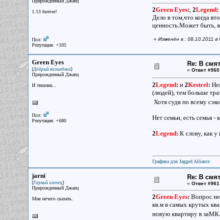
Прирожденный Джаец
2
Green Eyes
:
,
2
Legend
:
1.13 forever!
Дело в том,что когда вт
ценность.Может быть, я 
«
Изменён в : 08.10.2011 в
Пол:
Репутация: +105
Green Eyes
Re: В смя
[
]
Добрый волшебник
«
Ответ #960
Прирожденный Джаец
2
Legend
:
и
2
Kestrel
:
Неа
И тишина...
(людей), тем больше тр
Хотя судя по всему сэк
Пол:
Нет семьи, есть семья - к
Репутация: +680
2
Legend
:
К слову, как у
Графика для Jagged Alliance
jarni
Re: В смя
[
]
Гарный хлопец
«
Ответ #961
Прирожденный Джаец
2
Green Eyes
:
Вопрос не 
Мне нечего сказать.
кв.м в самых крутых ква
новую квартиру в заМКА