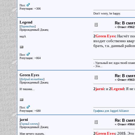
Пол:
Репутация: +306
Don't worry, be happy.
Legend
Re: В смя
[
]
Переводчик
«
Ответ #962
Прирожденный Джаец
2
Green Eyes
:
Насчёт пок
надА
входит собственно кварт
брать, т.к. данный район
Пол:
Репутация: +864
- Удельный вес ядра твоей план
- Эээ...
Green Eyes
Re: В смя
[
]
Добрый волшебник
«
Ответ #963
Прирожденный Джаец
2
jarni
:
и
2
Legend
:
Я не 
И тишина...
Пол:
Репутация: +680
Графика для Jagged Alliance
jarni
Re: В смя
[
]
Гарный хлопец
«
Ответ #964
Прирожденный Джаец
2
Green Eyes
:
208$. Это 
Мне нечего сказать.