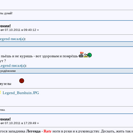
еты думай!
тении!
 от
07.10.2011 в 09:40:12 »
egend писал(a)
:
 пьёшь и не куришь - вот здоровым и помрёшь
тут ?
Legend писал(a)
:
 гундёжники
увузелы
Legend_Burshuin.JPG
тока.
тении!
 от
07.10.2011 в 17:29:49 »
гося западника
Легенда
-
Raty
ноги в руки и к руководству. Дескать, жить так 