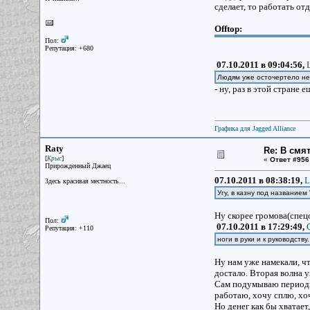
сделает, то работать от
Offtop:
Пол:
Репутация: +680
07.10.2011 в 09:04:56,
Людям уже осточертело не 
- ну, раз в этой стране
Графика для Jagged Alliance
Raty
Re: В смя
[
]
Крыс
«
Ответ #956
Прирожденный Джаец
07.10.2011 в 08:38:19,
L
Здесь красивая местность...
Угу, в казну под названием
Ну скорее громова(спец
Пол:
07.10.2011 в 17:29:49,
Репутация: +110
ноги в руки и к руководств
Ну нам уже намекали, чт
достало. Вторая волна 
Сам подумываю периодиче
работаю, хочу сплю, хоч
Но денег как бы хватает,