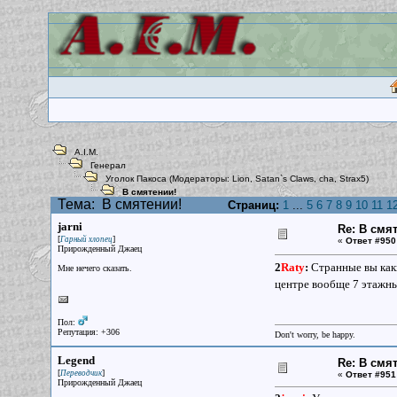
A.I.M.
Генерал
Уголок Пакоса
(Модераторы:
Lion
,
Satan`s Claws
,
cha
,
Strax5
)
В смятении!
Тема:
В смятении!
Страниц:
1
...
5
6
7
8
9
10
11
1
jarni
Re: В смя
[
]
Гарный хлопец
«
Ответ #950
Прирожденный Джаец
2
Raty
:
Странные вы каки
Мне нечего сказать.
центре вообще 7 этажны
Пол:
Репутация: +306
Don't worry, be happy.
Legend
Re: В смя
[
]
Переводчик
«
Ответ #951
Прирожденный Джаец