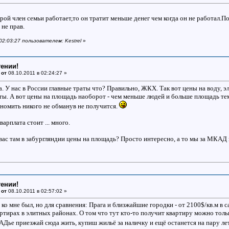
орой член семьи работает,то он тратит меньше денег чем когда он не работал.
не прав.
 02:03:27 пользователем: Kestrel
»
тении!
 от
08.10.2011 в 02:24:27 »
. У нас в России главные траты что? Правильно, ЖКХ. Так вот цены на воду, эл
аты. А вот цены на площадь наоборот - чем меньше людей и больше площадь те
ономить никого не обманув не получится.
варплата стоит ... много.
 вас там в забургляндии цены на площадь? Просто интересно, а то мы за МКАД 
тении!
 от
08.10.2011 в 02:57:02 »
ко мне был, но для сравнения: Прага и близжайшие городки - от 2100$/кв.м в
ртирах в элитных районах. О том что тут кто-то получит квартиру можно тольк
Дье приезжай сюда жить, купиш жильё за наличку и ещё останется на пару ле