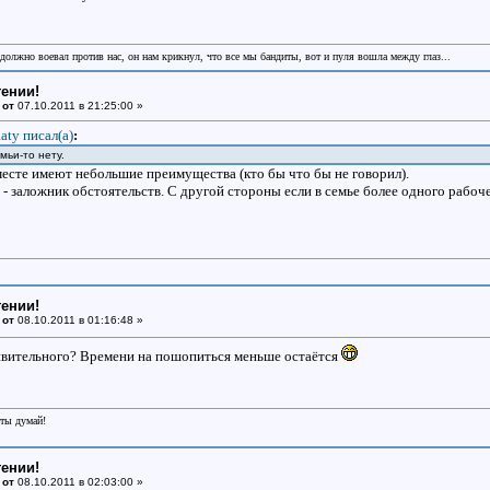
 должно воевал против нас, он нам крикнул, что все мы бандиты, вот и пуля вошла между глаз...
тении!
 от
07.10.2011 в 21:25:00 »
aty писал(a)
:
емьи-то нету.
м месте имеют небольшие преимущества (кто бы что бы не говорил).
 - заложник обстоятельств. С другой стороны если в семье более одного рабоч
тении!
 от
08.10.2011 в 01:16:48 »
ивительного? Времени на пошопиться меньше остаётся
еты думай!
тении!
 от
08.10.2011 в 02:03:00 »