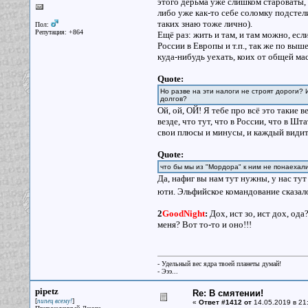
этого дерьма уже слишком староваты, 
либо уже как-то себе соломку подстел
таких знаю тоже лично).
Пол:
Репутация: +864
Ещё раз: жить и там, и там можно, есл
России в Европы и т.п., так же по вы
куда-нибудь уехать, коих от общей ма
Quote:
Но разве на эти налоги не строят дороги? 
долгов?
Ой, ой, ОЙ! Я тебе про всё это такие в
везде, что тут, что в России, что в Шт
свои плюсы и минусы, и каждый видит 
Quote:
что бы мы из "Мордора" к ним не понаехал
Да, нафиг вы нам тут нужны, у нас ту
юти. Эльфийское командование сказало
2
GoodNight
:
Дох, ист зо, ист дох, ода
меня? Вот то-то и оно!!!
- Удельный вес ядра твоей планеты думай!
- Эээ...
pipetz
Re: В смятении!
[
]
пипец всему!
«
Ответ #1412 от
14.05.2019 в 21