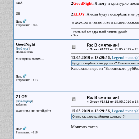
надА
2
GoodNight
:
Я могу и культурно посла
2
ZLOY
:
А если будут оскорблять не р
Пол:
«
Изменён в : 15.05.2019 в 13:30:42 польз
Репутация: +864
- Удельный вес ядра твоей планеты думай!
- Эээ...
GoodNight
Re: В смятении!
[
]
Злой ночи
«
Ответ #1431 от
15.05.2019 в 13
Полный псих
15.05.2019 в 13:29:56,
Legend писал(a
Мне нужно выпить...
будут оскорблять не русских? Опять казахо
Как сказал перс из "Балканского рубёж
Пол:
Репутация: +113
ZLOY
Re: В смятении!
[
]
той-терьер
«
Ответ #1432 от
15.05.2019 в 14
забанен
15.05.2019 в 13:29:56,
Legend писал(a
ФАШИЗМ НЕ ПРОЙДЁТ!
Опять казахов крайними сделают?!
Монголо-татар
Пол:
Репутация: +116