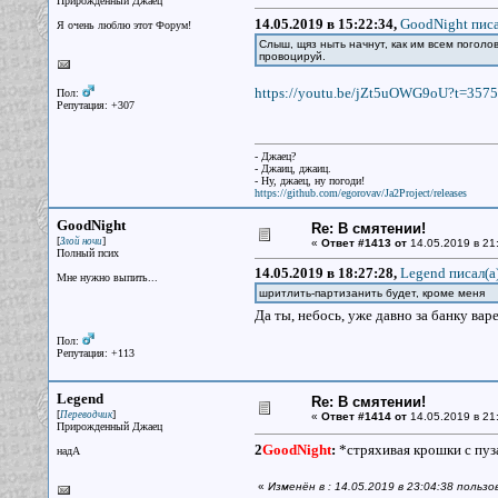
Прирожденный Джаец
14.05.2019 в 15:22:34,
GoodNight писа
Я очень люблю этот Форум!
Слыш, щяз ныть начнут, как им всем поголов
провоцируй.
https://youtu.be/jZt5uOWG9oU?t=3575
Пол:
Репутация: +307
- Джаец?
- Джаиц, джаиц.
- Ну, джаец, ну погоди!
https://github.com/egorovav/Ja2Project/releases
GoodNight
Re: В смятении!
[
]
Злой ночи
«
Ответ #1413 от
14.05.2019 в 21
Полный псих
14.05.2019 в 18:27:28,
Legend писал(a
Мне нужно выпить...
шритлить-партизанить будет, кроме меня
Да ты, небось, уже давно за банку вар
Пол:
Репутация: +113
Legend
Re: В смятении!
[
]
Переводчик
«
Ответ #1414 от
14.05.2019 в 21
Прирожденный Джаец
2
GoodNight
:
*стряхивая крошки с пуза
надА
«
Изменён в : 14.05.2019 в 23:04:38 польз