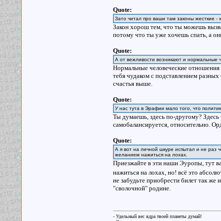
Quote:
Зато читал про ваши там законы жесткие - 
Закон хорош тем, что ты можешь вызва
потому что ты уже хочешь спать, а о
Quote:
А от вежливости возникают и нормальные 
Нормальные человеческие отношения в
тебя чудаком с подставлением разных б
счастья выше.
Quote:
У нас тута в Эрафии мало того, что политик
Ты думаешь, здесь по-другому? Здесь т
самобалансируется, относительно. Орд
Quote:
А я вот на личной шкуре испытал и не раз 
желанием нажиться на лохах.
Приезжайте в эти наши Эуропы, тут ва
нажиться на лохах, но! всё это абсо
не забудьте приобрести билет так же 
"сволочной" родине.
- Удельный вес ядра твоей планеты думай!