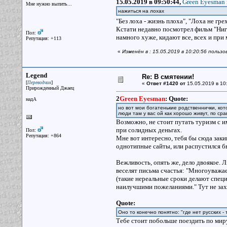
15.05.2019 в 09:50:44,
Green Eyesman 
Мне нужно выпить...
нажиться на лохах
"Без лоха - жизнь плоха", "Лоха не гр
Кстати недавно посмотрел фильм "Нигер
Пол:
намного хуже, кидают все, всех и при
Репутация: +113
«
Изменён в : 15.05.2019 в 10:20:56 польз
Legend
Re: В смятении!
[
]
Переводчик
«
Ответ #1420 от
15.05.2019 в 10
Прирожденный Джаец
2
Green Eyesman
:
Quote:
надА
но вот мои богатенькие родственнички, кот
люди там у вас ой как хорошо живут, по сра
Возможно, не стоит путать туризм с и
при солидных деньгах.
Пол:
Репутация: +864
Мне вот интересно, тебя бы сюда закин
однотипные сайты, или распустился б
Вежливость, опять же, дело двоякое. 
веселят письма счастья: "Многоуважае
(такие нереальные сроки делают специа
наилучшими пожеланиями." Тут не зах
Quote:
Оно то конечно понятно: "где нет русских -
Тебе стоит побольше поездить по миру