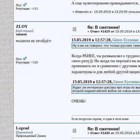
А еще кулютюрными прикидываются, 
Пол:
Репутация: +113
«
Изменён в : 15.05.2019 в 13:23:05 польз
ZLOY
Re: В смятении!
[
]
той-терьер
«
Ответ #1429 от
15.05.2019 в 13
забанен
15.05.2019 в 12:57:28,
Green Eyesman 
ФАШИЗМ НЕ ПРОЙДЁТ!
Ну я же не говорил, что только русские так
Когда РАНЕЕ, ты размышлял о трудност
Пол:
свою репу)). Но когда ты перешёл на н
Репутация: +116
принижать их в сравнении с другими 
характерны и для любой другой нацио
15.05.2019 в 12:57:28,
Green Eyesman 
будет ли интересен рассказ про игры по в
второй индокитайской войне не очень мног
ОЧЕНЬ!
Если по-русски скроен, и один в поле воин
Legend
Re: В смятении!
[
]
Переводчик
«
Ответ #1430 от
15.05.2019 в 13
Прирожденный Джаец