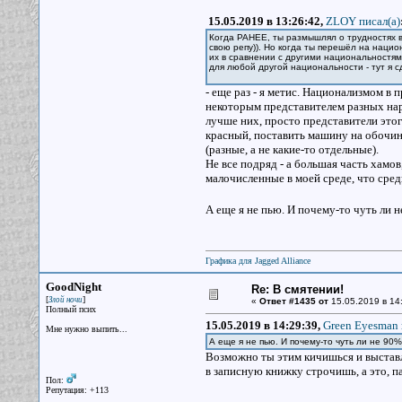
15.05.2019 в 13:26:42,
ZLOY писал(a)
Когда РАНЕЕ, ты размышлял о трудностях в
свою репу)). Но когда ты перешёл на нацио
их в сравнении с другими национальностям
для любой другой национальности - тут я
- еще раз - я метис. Национализмом в 
некоторым представителем разных наро
лучше них, просто представители это
красный, поставить машину на обочине
(разные, а не какие-то отдельные).
Не все подряд - а большая часть хамо
малочисленные в моей среде, что сред
А еще я не пью. И почему-то чуть ли н
Графика для Jagged Alliance
GoodNight
Re: В смятении!
[
]
Злой ночи
«
Ответ #1435 от
15.05.2019 в 14
Полный псих
15.05.2019 в 14:29:39,
Green Eyesman 
Мне нужно выпить...
А еще я не пью. И почему-то чуть ли не 90%
Возможно ты этим кичишься и выставля
в записную книжку строчишь, а это, п
Пол:
Репутация: +113