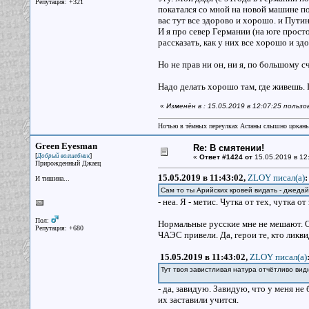
Репутация: +321
покатался со мной на новой машине по
вас тут все здорово и хорошо. и Пути
И я про север Германии (на юге прост
рассказать, как у них все хорошо и зд
Но не прав ни он, ни я, по большому с
Надо делать хорошо там, где живешь. 
«
Изменён в : 15.05.2019 в 12:07:25 пользо
Ночью в тёмных переулках Астаны слышно цокань
Green Eyesman
Re: В смятении!
[
]
Добрый волшебник
«
Ответ #1424 от
15.05.2019 в 12
Прирожденный Джаец
15.05.2019 в 11:43:02,
ZLOY писал(a)
:
И тишина...
Сам то ты Арийских кровей видать - джедай
- неа. Я - метис. Чутка от тех, чутка о
Пол:
Нормальные русские мне не мешают. О
Репутация: +680
ЧАЭС привели. Да, герои те, кто ликви
15.05.2019 в 11:43:02,
ZLOY писал(a)
Тут твоя завистливая натура отчётливо вид
- да, завидую. Завидую, что у меня не
их заставили учится.