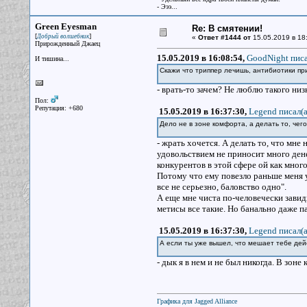
- Эээ...
Green Eyesman
Re: В смятении!
[
]
Добрый волшебник
«
Ответ #1444 от
15.05.2019 в 18
Прирожденный Джаец
15.05.2019 в 16:08:54,
GoodNight писа
И тишина...
Скажи что триппер лечишь, антибиотики пр
- врать-то зачем? Не люблю такого низ
Пол:
Репутация: +680
15.05.2019 в 16:37:30,
Legend писал(a
Дело не в зоне комфорта, а делать то, чег
- жрать хочется. А делать то, что мне 
удовольствием не приносит много дене
конкурентов в этой сфере ой как мног
Потому что ему повезло раньше меня у
все не серьезно, баловство одно".
А еще мне чиста по-человечески завид
метисы все такие. Но банально даже п
15.05.2019 в 16:37:30,
Legend писал(a
А если ты уже вышел, что мешает тебе де
- дык я в нем и не был никогда. В зоне
Графика для Jagged Alliance