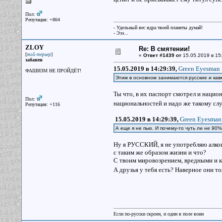
Пол:
Репутация: +864
- Удельный вес ядра твоей планеты думай!
- Эээ...
ZLOY
Re: В смятении!
[
]
той-терьер
«
Ответ #1439 от
15.05.2019 в 15
забанен
15.05.2019 в 14:29:39,
Green Eyesman 
ФАШИЗМ НЕ ПРОЙДЁТ!
Этим в основном занимаются русские и кавк
Ты что, в их паспорт смотрел и нацио
Пол:
национальностей и надо же такому слу
Репутация: +116
15.05.2019 в 14:29:39,
Green Eyesman 
А еще я не пью. И почему-то чуть ли не 90%
Ну я РУССКИЙ, я не употребляю алко
с таким же образом жизни и что?
С твоим мировозрением, вредными и к
А друзья у тебя есть? Наверное они 
Если по-русски скроен, и один в поле воин