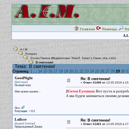
Главная
Помощь
П
A.I
A.I.M.
Генерал
Уголок Пакоса
(Модераторы:
Strax5
,
Satan`s Claws
,
cha
,
Lion
)
В смятении!
Тема:
В смятении!
Страниц:
1
...
14
15
16
17
18
19
20
21
22
23
24
25
26
27
28
29
30
3
GoodNight
Re: В смятении!
[
]
Злой ночи
«
Ответ #1400 от
13.05.2019 в 15
Полный псих
2
Green Eyesman
:
Вот пусть и разгреб
Мне нужно выпить...
А мы будем заниматься своими делами
Пол:
Репутация: +113
Luficer
Re: В смятении!
[
]
Аццкий Сотона
«
Ответ #1401 от
13.05.2019 в 17:
Прирожденный Джаец