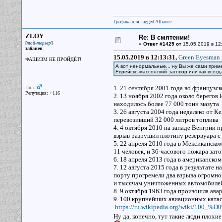
Графика для Jagged Alliance
ZLOY
Re: В смятении!
[
]
той-терьер
«
Ответ #1425 от
15.05.2019 в 12
забанен
15.05.2019 в 12:13:31,
Green Eyesman 
ФАШИЗМ НЕ ПРОЙДЁТ!
А вот ненормальные... ну Вы же сами приме
Еврейско-массонский заговор или как всег
1. 21 сентября 2001 года во французс
Пол:
Репутация: +116
2. 13 ноября 2002 года около берегов
находилось более 77 000 тонн мазута
3. 26 августа 2004 года недалеко от К
перевозивший 32 000 литров топлива
4. 4 октября 2010 на западе Венгрии 
взрыв разрушил плотину резервуара 
5. 22 апреля 2010 года в Мексиканско
11 человек, и 36-часового пожара зат
6. 18 апреля 2013 года в американско
7. 12 августа 2015 года в результате
порту прогремели два взрыва огромно
и тысячам уничтоженных автомобиле
8. 9 октября 1963 года произошла ава
9. 100 крупнейших авиационных ката
https://ru.wikipedia.org/wiki/
Ну да, конечно, тут такие люди плохи