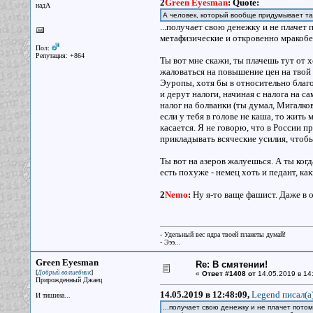
2
Green Eyesman
:
Quote:
надА
А человек, который вообще придумывает та
...получает свою денежку и не плачет 
метафизические и откровенно мракобес
Пол:
Репутация: +864
Ты вот мне скажи, ты плачешь тут от 
жаловаться на повышение цен на твой 
Эуропы, хотя бы в относительно благо
и дерут налоги, начиная с налога на с
налог на болванки (ты думал, Мигалков
если у тебя в голове не каша, то жить
касается. Я не говорю, что в России п
прикладывать всяческие усилия, чтоб
Ты вот на азеров жалуешься. А ты ког
есть похуже - немец хоть и педант, ка
2
Nemo
:
Ну я-то ваще фашист. Даже в 
- Удельный вес ядра твоей планеты думай!
- Эээ...
Green Eyesman
Re: В смятении!
[
]
Добрый волшебник
«
Ответ #1408 от
14.05.2019 в 14
Прирожденный Джаец
14.05.2019 в 12:48:09,
Legend писал(a
И тишина...
...получает свою денежку и не плачет потом