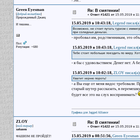
- Эээ...
Green Eyesman
Re: В смятении!
[
]
Добрый волшебник
«
Ответ #1421 от
15.05.2019 в 11:
Прирожденный Джаец
15.05.2019 в 10:43:18,
Legend писал(a
И тишина...
Возможно, не стоит путать туризм с иммиг
при солидных деньгах.
- пробовал им, родственникам, это объ
Пол:
Репутация: +680
15.05.2019 в 10:43:18,
Legend писал(a
Тебе стоит побольше поездить по миру. Хо
- я бы с удовольствием. Денег нет. А б
15.05.2019 в 10:02:18,
ZLOY писал(a)
Хватит херню пороть!
- а Вы еще от меня видос требовали. 
старый шутер рассказать, в перемешку
будет все это на слух воспринимать?
Графика для Jagged Alliance
ZLOY
Re: В смятении!
[
]
той-терьер
«
Ответ #1422 от
15.05.2019 в 11:
забанен
15.05.2019 в 08:51:56,
Green Eyesman 
ФАШИЗМ НЕ ПРОЙДЁТ!