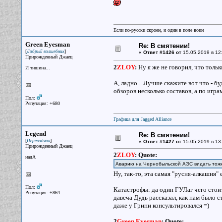
Если по-русски скроен, и один в поле воин
Green Eyesman
Re: В смятении!
[
]
Добрый волшебник
«
Ответ #1426 от
15.05.2019 в 12
Прирожденный Джаец
2
ZLOY
:
Ну я же не говорил, что тольк
И тишина...
А, ладно... Лучше скажите вот что - 
обзоров несколько составов, а по игр
Пол:
Репутация: +680
Графика для Jagged Alliance
Legend
Re: В смятении!
[
]
Переводчик
«
Ответ #1427 от
15.05.2019 в 13
Прирожденный Джаец
2
ZLOY
:
Quote:
надА
Аварию на Чернобыльской АЭС видать тоже
Ну, так-то, эта самая "русня-алкашня" 
Пол:
Катастрофы: да один ГУЛаг чего стои
Репутация: +864
давеча Дудь рассказал, как нам было 
даже у Грини консультировался =)
2
Green Eyesman
:
Quote: