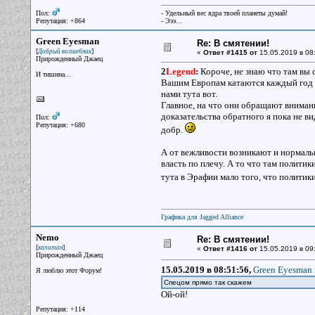
Пол:
- Удельный вес ядра твоей планеты думай!
Репутация: +864
- Эээ...
Green Eyesman
Re: В смятении!
[
]
Добрый волшебник
«
Ответ #1415 от
15.05.2019 в 08
Прирожденный Джаец
2
Legend
:
Короче, не знаю что там вы 
И тишина...
Вашим Европам катаются каждый год по
нами тута вот.
Главное, на что они обращают внимание
доказательства обратного я пока не в
Пол:
Репутация: +680
добр.
А от вежливости возникают и нормал
власть по плечу. А то что там политики
тута в Эрафии мало того, что политик
Графика для Jagged Alliance
Nemo
Re: В смятении!
[
]
капитан
«
Ответ #1416 от
15.05.2019 в 09
Прирожденный Джаец
15.05.2019 в 08:51:56,
Green Eyesman 
Я люблю этот Форум!
Спецом прямо так скажем
Ой-ой!
Репутация: +114