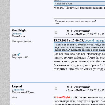
А еще я не пью.
Медаль "Почётный трезвенник нации р
- Удельный вес ядра твоей планеты думай!
- Эээ...
GoodNight
Re: В смятении!
[
]
Злой ночи
«
Ответ #1437 от
15.05.2019 в 15
Полный псих
15.05.2019 в 15:00:05,
Legend писал(a
Мне нужно выпить...
Расти над собой ты будешь тогда, когда осо
надо что-то делать по-другому, даже если 
бы не стал. А выходить за свои рамки будеш
Бла-бла-бла, бла-бла-бла. Человек дол
Пол:
чинить то, что работает. А что бы ста
Репутация: +113
возможно тогда познаешь способы и 
А языком чесать, как нужно "расти" и 
говорится - кто сам не может, учит дру
Legend
Re: В смятении!
[
]
Переводчик
«
Ответ #1438 от
15.05.2019 в 15
Прирожденный Джаец
2
GoodNight
:
Собственно именно это я 
надА
надеть перчатки, подойти к груше. А о
ценит и не присваивает ему титул суп