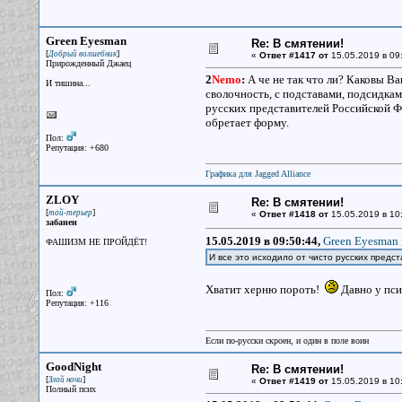
Green Eyesman
Re: В смятении!
[
]
Добрый волшебник
«
Ответ #1417 от
15.05.2019 в 09
Прирожденный Джаец
2
Nemo
:
А че не так что ли? Каковы Ва
И тишина...
сволочность, с подставами, подсидкам
русских представителей Российской Ф
обретает форму.
Пол:
Репутация: +680
Графика для Jagged Alliance
ZLOY
Re: В смятении!
[
]
той-терьер
«
Ответ #1418 от
15.05.2019 в 10
забанен
15.05.2019 в 09:50:44,
Green Eyesman 
ФАШИЗМ НЕ ПРОЙДЁТ!
И все это исходило от чисто русских предс
Хватит херню пороть!
Давно у пси
Пол:
Репутация: +116
Если по-русски скроен, и один в поле воин
GoodNight
Re: В смятении!
[
]
Злой ночи
«
Ответ #1419 от
15.05.2019 в 10
Полный псих