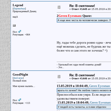
Legend
Re: В смятении!
[
]
Переводчик
«
Ответ #1445 от
15.05.2019 в 20
Прирожденный Джаец
2
Green Eyesman
:
Quote:
надА
А еще мне чиста по-человечески завидно. У
Пол:
Репутация: +864
Ну, тады тебе дорога ровно одна - леч
ещё можешь сделать, не будешь же ты
более что и сам этого не хочешь? =)
- Удельный вес ядра твоей планеты думай!
- Эээ...
GoodNight
Re: В смятении!
[
]
Злой ночи
«
Ответ #1446 от
15.05.2019 в 20
Полный псих
15.05.2019 в 18:04:49,
Green Eyesman 
Мне нужно выпить...
врать-то зачем? Не люблю такого низкого в
Приспособься или умри. Если люди не
удовольствием поверят.
Пол:
15.05.2019 в 18:04:49,
Green Eyesman 
Репутация: +113
У людей есть таланты, а я ими обделен