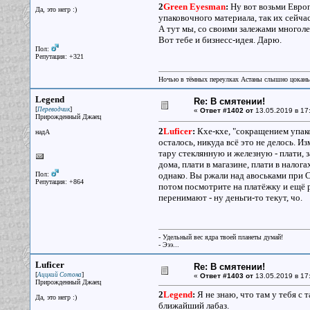
2
Green Eyesman
:
Ну вот возьми Евро
Да, это негр :)
упаковочного материала, так их сейча
А тут мы, со своими залежами многол
Вот тебе и бизнесс-идея. Дарю.
Пол:
Репутация: +321
Ночью в тёмных переулках Астаны слышно цокань
Legend
Re: В смятении!
[
]
Переводчик
«
Ответ #1402 от
13.05.2019 в 17
Прирожденный Джаец
2
Luficer
:
Кхе-кхе, "сокращением упако
надА
осталось, никуда всё это не делось. И
тару стеклянную и железную - плати, з
дома, плати в магазине, плати в налог
Пол:
однако. Вы ржали над авоськами при 
Репутация: +864
потом посмотрите на платёжку и ещё 
перенимают - ну деньги-то текут, чо.
- Удельный вес ядра твоей планеты думай!
- Эээ...
Luficer
Re: В смятении!
[
]
Аццкий Сотона
«
Ответ #1403 от
13.05.2019 в 17
Прирожденный Джаец
2
Legend
:
Я не знаю, что там у тебя с 
Да, это негр :)
ближайший лабаз.