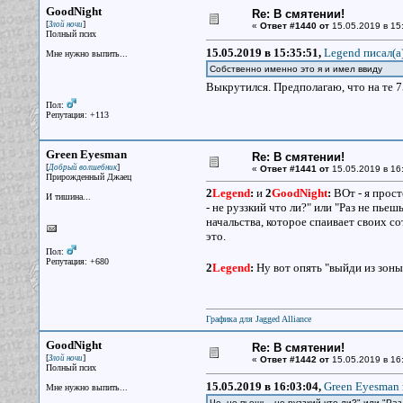
GoodNight
Re: В смятении!
[
]
Злой ночи
«
Ответ #1440 от
15.05.2019 в 15
Полный псих
15.05.2019 в 15:35:51,
Legend писал(a
Мне нужно выпить...
Собственно именно это я и имел ввиду
Выкрутился. Предполагаю, что на те 
Пол:
Репутация: +113
Green Eyesman
Re: В смятении!
[
]
Добрый волшебник
«
Ответ #1441 от
15.05.2019 в 16
Прирожденный Джаец
2
Legend
:
и
2
GoodNight
:
ВОт - я просто
И тишина...
- не руззкий что ли?" или "Раз не пьеш
начальства, которое спаивает своих с
это.
Пол:
Репутация: +680
2
Legend
:
Ну вот опять "выйди из зоны
Графика для Jagged Alliance
GoodNight
Re: В смятении!
[
]
Злой ночи
«
Ответ #1442 от
15.05.2019 в 16
Полный псих
15.05.2019 в 16:03:04,
Green Eyesman 
Мне нужно выпить...
Че, не пьешь - не руззкий что ли?" или "Раз