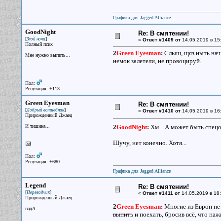
Графика для Jagged Alliance
GoodNight
Re: В смятении!
[
]
Злой ночи
«
Ответ #1409 от
14.05.2019 в 15
Полный псих
2
Green Eyesman
:
Слыш, щяз ныть начну
Мне нужно выпить...
немок залетели, не провоцируй.
Пол:
Репутация: +113
Green Eyesman
Re: В смятении!
[
]
Добрый волшебник
«
Ответ #1410 от
14.05.2019 в 16
Прирожденный Джаец
И тишина...
2
GoodNight
:
Хм... А может быть спецо
Шучу, нет конечно. Хотя...
Пол:
Репутация: +680
Графика для Jagged Alliance
Legend
Re: В смятении!
[
]
Переводчик
«
Ответ #1411 от
14.05.2019 в 18:
Прирожденный Джаец
2
Green Eyesman
:
Многие из Европ не 
надА
выпить
и поехать, бросив всё, что наж