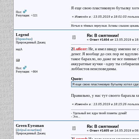
Я еще свою пластиковую бутылку хотел
Пол:
Репутация: +321
«
Изменён в : 13.05.2019 в 18:01:03 пользо
Ночью в тёмных переулках Астаны слышно цокань
Legend
Re: В смятении!
[
]
Переводчик
«
Ответ #1404 от
13.05.2019 в 18:
Прирожденный Джаец
2
Luficer
:
Не, я имел ввиду именно не 
надА
денег. Я вообще до сих пор не вдуплю 
такое барахло, но даже не все пивные 
аккуратные кучки - одну ты собираешь
Пол:
лоббистов неисповедимы.
Репутация: +864
Quote:
Я еще свою пластиковую бутылку хотел сдат
Правильно, у нас тут своего барахла х
«
Изменён в : 13.05.2019 в 18:15:26 польз
- Удельный вес ядра твоей планеты думай!
- Эээ...
Green Eyesman
Re: В смятении!
[
]
Добрый волшебник
«
Ответ #1405 от
14.05.2019 в 08
Прирожденный Джаец
2
Legend
:
На деле каждая упаковка по