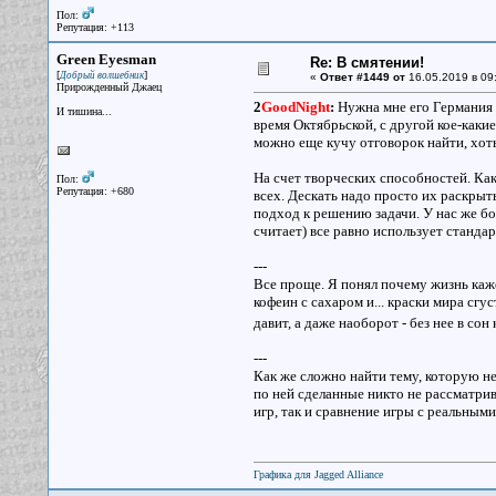
Пол:
Репутация: +113
Green Eyesman
Re: В смятении!
[
]
Добрый волшебник
«
Ответ #1449 от
16.05.2019 в 09
Прирожденный Джаец
2
GoodNight
:
Нужна мне его Германия 
И тишина...
время Октябрьской, с другой кое-каки
можно еще кучу отговорок найти, хоть
На счет творческих способностей. Как
Пол:
Репутация: +680
всех. Дескать надо просто их раскрыть
подход к решению задачи. У нас же бол
считает) все равно использует станд
---
Все проще. Я понял почему жизнь каже
кофеин с сахаром и... краски мира сгу
давит, а даже наоборот - без нее в сон
---
Как же сложно найти тему, которую н
по ней сделанные никто не рассматрив
игр, так и сравнение игры с реальным
Графика для Jagged Alliance