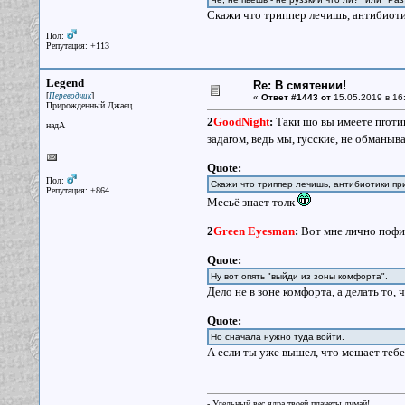
Скажи что триппер лечишь, антибиоти
Пол:
Репутация: +113
Legend
Re: В смятении!
[
]
Переводчик
«
Ответ #1443 от
15.05.2019 в 16
Прирожденный Джаец
2
GoodNight
:
Таки шо вы имеете пrоти
надА
задаrом, ведь мы, rусские, не обманыва
Quote:
Пол:
Скажи что триппер лечишь, антибиотики п
Репутация: +864
Месьё знает толк
2
Green Eyesman
:
Вот мне лично пофиг
Quote:
Ну вот опять "выйди из зоны комфорта".
Дело не в зоне комфорта, а делать то, 
Quote:
Но сначала нужно туда войти.
А если ты уже вышел, что мешает тебе
- Удельный вес ядра твоей планеты думай!