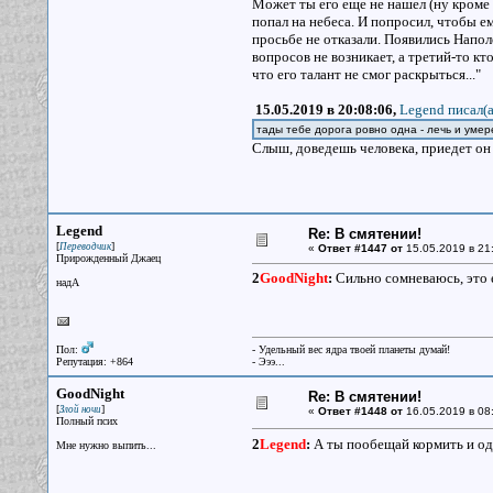
Может ты его еще не нашел (ну кроме
попал на небеса. И попросил, чтобы ем
просьбе не отказали. Появились Напол
вопросов не возникает, а третий-то кт
что его талант не смог раскрыться..."
15.05.2019 в 20:08:06,
Legend писал(a
тады тебе дорога ровно одна - лечь и умер
Слыш, доведешь человека, приедет он к
Legend
Re: В смятении!
[
]
Переводчик
«
Ответ #1447 от
15.05.2019 в 21
Прирожденный Джаец
2
GoodNight
:
Сильно сомневаюсь, это е
надА
Пол:
- Удельный вес ядра твоей планеты думай!
Репутация: +864
- Эээ...
GoodNight
Re: В смятении!
[
]
Злой ночи
«
Ответ #1448 от
16.05.2019 в 08
Полный псих
2
Legend
:
А ты пообещай кормить и од
Мне нужно выпить...