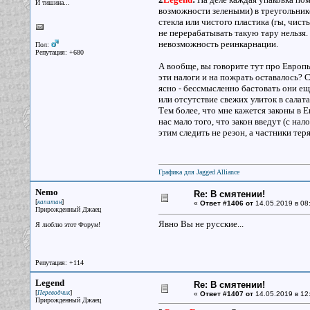
И тишина...
возможности зелеными) в треугольнике
стекла или чистого пластика (гы, чист
не перерабатывать такую тару нельзя.
невозможность реинкарнации.
Пол:
Репутация: +680
А вообще, вы говорите тут про Европы
эти налоги и на пожрать оставалось? 
ясно - бессмысленно бастовать они ещ
или отсутствие свежих улиток в салата
Тем более, что мне кажется законы в 
нас мало того, что закон введут (с нал
этим следить не резон, а частники тер
Графика для Jagged Alliance
Nemo
Re: В смятении!
[
]
капитан
«
Ответ #1406 от
14.05.2019 в 08
Прирожденный Джаец
Явно Вы не русские...
Я люблю этот Форум!
Репутация: +114
Legend
Re: В смятении!
[
]
Переводчик
«
Ответ #1407 от
14.05.2019 в 12
Прирожденный Джаец