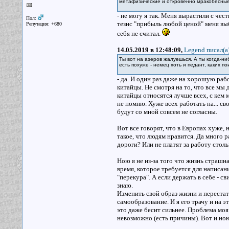
метафизические и откровенно мракобесные 
- не могу я так. Меня вырастили с че
Пол:
тезис "прибыль любой ценой" меня выб
Репутация: +680
себя не считал.
14.05.2019 в 12:48:09,
Legend писал(a
Ты вот на азеров жалуешься. А ты когда-н
есть похуже - немец хоть и педант, каких п
- да. И один раз даже на хорошую рабо
китайцы. Не смотря на то, что все мы
китайцы относятся лучше всех, с кем 
не помню. Хуже всех работать на... с
будут со мной совсем не согласны.
Вот все говорят, что в Европах хуже,
такое, что людям нравится. Да много р
дороги? Или не платят за работу сто
Ною я не из-за того что жизнь страшная
время, которое требуется для написан
"перекура". А если держать в себе - св
знаю.
Изменить свой образ жизни и перестат
самообразование. И я его трачу и на э
это даже бесит сильнее. Проблема моя
невозможно (есть причины). Вот и ною,