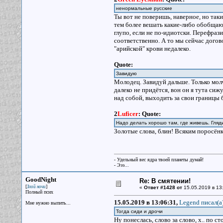
ненормальные русские
Ты вот не поверишь, наверное, но так
тем более вешать какие-либо обобщаю
глупо, если не по-идиотски. Перефрази
соответственно. А то мы сейчас догов
"арийской" крови недалеко.
Quote:
Завидую
Молодец. Завидуй дальше. Только мол
далеко не придётся, вон он я тута сиж
над собой, выходить за свои границы 
2
Luficer
:
Quote:
Надо делать хорошо там, где живешь. Гляд
Золотые слова, блин! Всяким поросёнк
- Удельный вес ядра твоей планеты думай!
- Эээ...
GoodNight
Re: В смятении!
[
]
Злой ночи
«
Ответ #1428 от
15.05.2019 в 13
Полный псих
15.05.2019 в 13:06:31,
Legend писал(a
Мне нужно выпить...
Тогда сиди и дрочи
Ну понеслась, слово за слово, х.. по с