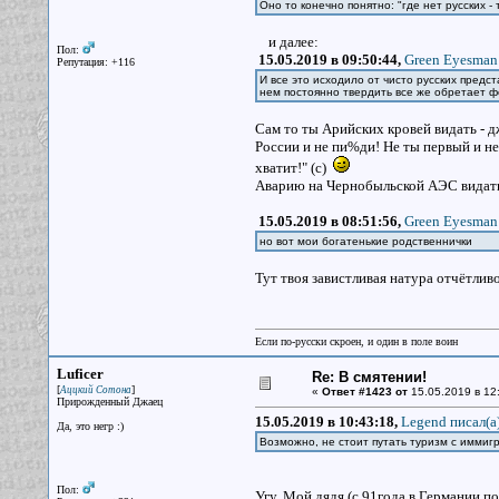
Оно то конечно понятно: "где нет русских -
и далее:
Пол:
15.05.2019 в 09:50:44,
Green Eyesman 
Репутация: +116
И все это исходило от чисто русских пр
нем постоянно твердить все же обретает 
Сам то ты Арийских кровей видать - дж
России и не пи%ди! Не ты первый и не
хватит!" (с)
Аварию на Чернобыльской АЭС видать
15.05.2019 в 08:51:56,
Green Eyesman 
но вот мои богатенькие родственнички
Тут твоя завистливая натура отчётливо
Если по-русски скроен, и один в поле воин
Luficer
Re: В смятении!
[
]
Аццкий Сотона
«
Ответ #1423 от
15.05.2019 в 12
Прирожденный Джаец
15.05.2019 в 10:43:18,
Legend писал(a
Да, это негр :)
Возможно, не стоит путать туризм с иммиг
Пол:
Угу. Мой дядя (с 91года в Германии по