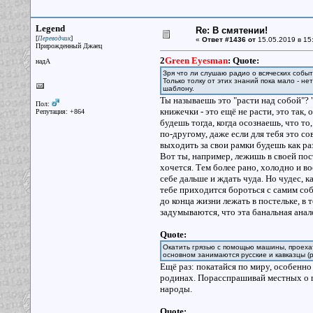
Legend
Re: В смятении!
[
]
Переводчик
«
Ответ #1436 от
15.05.2019 в 15
Прирожденный Джаец
2
Green Eyesman
:
Quote:
надА
Зря что ли слушаю радио о всяческих событ
Только толку от этих знаний пока мало - не
шаблону.
Ты называешь это "расти над собой"?
Пол:
книжечки - это ещё не расти, это так,
Репутация: +864
будешь тогда, когда осознаешь, что то
по-другому, даже если для тебя это с
выходить за свои рамки будешь как раз
Вот ты, например, лежишь в своей пос
хочется. Тем более рано, холодно и 
себе дальше и ждать чуда. Но чудес, к
тебе приходится бороться с самим собо
до конца жизни лежать в постельке, в 
задумываются, что эта банальная анал
Quote:
Окатить грязью с помощью машины, проехат
основном занимаются русские и кавказцы (р
Ещё раз: покатайся по миру, особенно
родинах. Порасспрашивай местных о г
народы.
Quote: