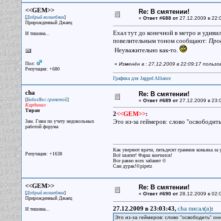
<<GEM>>
Re: В смятении!
[
]
Добрый волшебник
«
Ответ #688 от
27.12.2009 в 22:
Прирожденный Джаец
Ехал тут до конечной в метро и удивил
И тишина...
повелительным тоном сообщают:
Про
Неуважительно как-то.
Пол:
«
Изменён в : 27.12.2009 в 22:09:17 польз
Репутация: +680
Графика для Jagged Alliance
cha
Re: В смятении!
[
]
БибизЯн с гранатой
«
Ответ #689 от
27.12.2009 в 23:
Кардинал
Тиран
2
<<GEM>>
:
Это из-за геймеров: слово "освободи
Зам. Гиви по учету недовольных
работой форума
Как уверяют врачи, пятьдесят граммов коньяка за у
Репутация: +1638
Всё хватит! Фарш кончился!
Все равно всех забанят ©
Сам дурак!©pipetz
<<GEM>>
Re: В смятении!
[
]
Добрый волшебник
«
Ответ #690 от
28.12.2009 в 02:
Прирожденный Джаец
27.12.2009 в 23:03:43,
cha писал(a)
:
И тишина...
Это из-за геймеров: слово "освободить" о