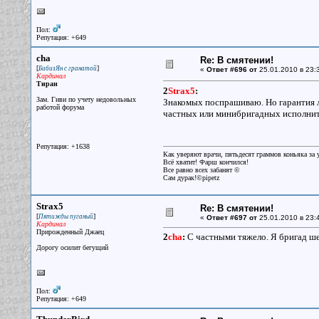
Пол:
Репутация: +649
cha
Re: В смятении!
[
]
БибизЯн с гранатой
«
Ответ #696 от
25.01.2010 в 23:
Кардинал
Тиран
2
Strax5
:
Зам. Гиви по учету недовольных
Знакомых поспрашиваю. Но гарантия л
работой форума
частных или минибригадных исполнител
Репутация: +1638
Как уверяют врачи, пятьдесят граммов коньяка за у
Всё хватит! Фарш кончился!
Все равно всех забанят ©
Сам дурак!©pipetz
Strax5
Re: В смятении!
[
]
Пятижды пуганый
«
Ответ #697 от
25.01.2010 в 23:
Кардинал
Прирожденный Джаец
2
cha
:
С частными тяжело. Я бригад шест
Дорогу осилит бегущий
Пол:
Репутация: +649