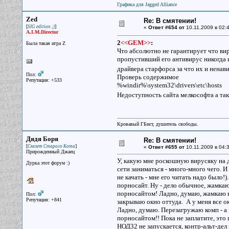
Графика для Jagged Alliance
Zed
Re: В смятении!
[
]
SIG edition ;)
«
Ответ #654 от
10.11.2009 в 02:4
A.I.M.Director
2
<<GEM>>
:
Была такая игра Z
Что абсолютно не гарантирует что ви
пропустивший его антивирус никогда и
драйвера старфорса за что их и ненав
Пол:
Проверь содержимое
Репутация: +533
%windir%\system32\drivers\etc\hosts
Недоступность сайта мелкософта а та
Кровавый ГБист, душитель свободы.
Дядя Боря
Re: В смятении!
[
]
Скелет Старого Кота
«
Ответ #655 от
10.11.2009 в 04:3
Прирожденный Джаец
У, какую мне роскошную вирусяку на 
Дурка этот форум :)
сети заниматься - много-много чего. И
не качать - мне его читать надо было
порносайт. Ну - дело обычное, жамкаю 
порносайтом! Ладно, думаю, жамкаю на
Пол:
Репутация: +841
закрываю окно оттуда. А у меня все о
Ладно, думаю. Перезагружаю комп - а 
порносайтом!! Пока не заплатите, это 
НОД32 не запускается, контр-альт-дел 