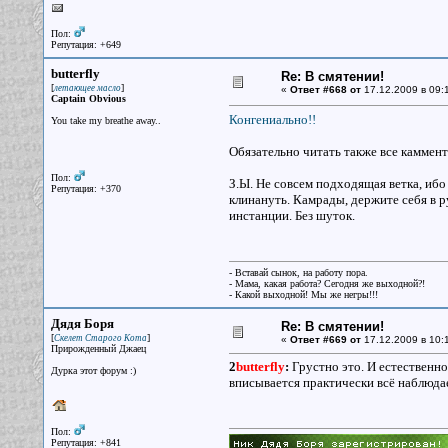
Пол:
Репутация: +649
butterfly
Re: В смятении!
[
]
летающее масло
«
Ответ #668 от
17.12.2009 в 09:
Captain Obvious
Конгениально!!
You take my breathe away..
Обязательно читать также все каммент
Пол:
З.Ы. Не совсем подходящая ветка, ибо
Репутация: +370
клинануть. Камрады, держите себя в ру
инстанции. Без шуток.
- Вставай сынок, на работу пора.
- Мама, какая работа? Сегодня же выходной?!
- Какой выходной! Мы же негры!!!
Дядя Боря
Re: В смятении!
[
]
Скелет Старого Кота
«
Ответ #669 от
17.12.2009 в 10:
Прирожденный Джаец
2
butterfly
:
Грустно это. И естественно
Дурка этот форум :)
вписывается практически всё наблюда
Пол:
Репутация: +841