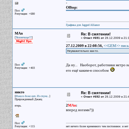
-
Offtop:
Пол:
Репутация: +680
Графика для Jagged Alliance
MAn
Re: В смятении!
[
]
Человечище!!!
«
Ответ #691 от
28.12.2009 в 21:
27.12.2009 в 22:08:56,
<<GEM>> писал
Неуважительно как-то.
Да ну... Наоборот, работники метро н
Пол:
Репутация: +403
его ещё каким-н способом
никто
Re: В смятении!
[
]
Никаго дома нэт. Нэ стучи...
«
Ответ #692 от
28.12.2009 в 21:
Прирожденный Джаец
2
MAn
:
егерь.
вперед ногами?))
Пол:
Репутация: +115
нет ничего более временного чем постоянное. и нет