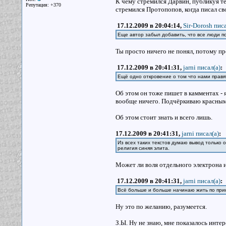
К чему стремился Дарвин, публикуя т
Репутация: +370
стремился Протопопов, когда писал св
17.12.2009 в 20:04:14,
Sir-Dorosh писа
Еще автор забыл добавить, что все люди 
Ты просто ничего не понял, потому пр
17.12.2009 в 20:41:31,
jarni писал(a)
:
Ещё одно откровение о том что нами правят 
Об этом он тоже пишет в камментах - я 
вообще ничего. Подчёркиваю красны
Об этом стоит знать и всего лишь.
17.12.2009 в 20:41:31,
jarni писал(a)
:
Из всех таких текстов думаю вывод только од
религия синяя элита.
Может ли воля отдельного электрона 
17.12.2009 в 20:41:31,
jarni писал(a)
:
Всё больше и больше начинаю жить по прин
Ну это по желанию, разумеется.
З.Ы. Ну не знаю, мне показалось интер