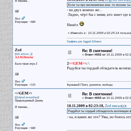
И тишина...
Если ты про мелкомягкие.ком, то похоже т
- на двух компах же...
Ладно, чёрт бы с ними, кто знает где
Пол:
Репутация: +680
Нашёл.
«
Изменён в : 10.11.2009 в 02:25:14 польз
Графика для Jagged Alliance
Zed
Re: В смятении!
[
]
SIG edition ;)
«
Ответ #652 от
10.11.2009 в 02:2
A.I.M.Director
2
<<GEM>>
:
\
Была такая игра Z
Радуйся ты гордый обладатель коллек
Пол:
Репутация: +533
Кровавый ГБист, душитель свободы.
<<GEM>>
Re: В смятении!
[
]
Добрый волшебник
«
Ответ #653 от
10.11.2009 в 02:2
Прирожденный Джаец
10.11.2009 в 02:23:18,
Zed писал(a)
:
И тишина...
Радуйся ты гордый обладатель коллекции в
- ха, и каких же это? Увы, но боюсь о
Пол:
Репутация: +680