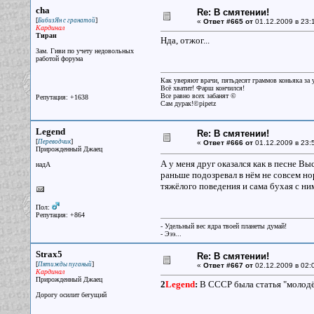
cha
Re: В смятении!
[
]
БибизЯн с гранатой
«
Ответ #665 от
01.12.2009 в 23:
Кардинал
Тиран
Нда, отжог...
Зам. Гиви по учету недовольных
работой форума
Как уверяют врачи, пятьдесят граммов коньяка за у
Всё хватит! Фарш кончился!
Все равно всех забанят ©
Репутация: +1638
Сам дурак!©pipetz
Legend
Re: В смятении!
[
]
Переводчик
«
Ответ #666 от
01.12.2009 в 23:
Прирожденный Джаец
А у меня друг оказался как в песне В
надА
раньше подозревал в нём не совсем но
тяжёлого поведения и сама бухая с ни
Пол:
Репутация: +864
- Удельный вес ядра твоей планеты думай!
- Эээ...
Strax5
Re: В смятении!
[
]
Пятижды пуганый
«
Ответ #667 от
02.12.2009 в 02:
Кардинал
Прирожденный Джаец
2
Legend
:
В СССР была статья "молодё
Дорогу осилит бегущий