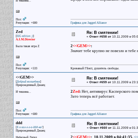
И тишина...
Пол:
Репутация: +680
Графика для Jagged Alliance
Zed
Re: В смятении!
[
]
SIG edition ;)
«
Ответ #658 от
10.11.2009 в 05:0
A.I.M.Director
2
<<GEM>>
:
Была такая игра Z
Значит тебе крупно не повезло и тебе
Пол:
Репутация: +533
Кровавый ГБист, душитель свободы.
<<GEM>>
Re: В смятении!
[
]
Добрый волшебник
«
Ответ #659 от
10.11.2009 в 23:1
Прирожденный Джаец
2
Zed
:
Нет, антивирус Касперского пом
И тишина...
Зато теперь всё работает.
Пол:
Репутация: +680
Графика для Jagged Alliance
ddd
Re: В смятении!
[
]
Х-х-хол-л-л-о-ддд-но!
«
Ответ #660 от
11.11.2009 в 01:3
Прирожденный Джаец
2
<<GEM>>
:
10.11.2009 в 04:41:35,
<<
Небесный Дятел