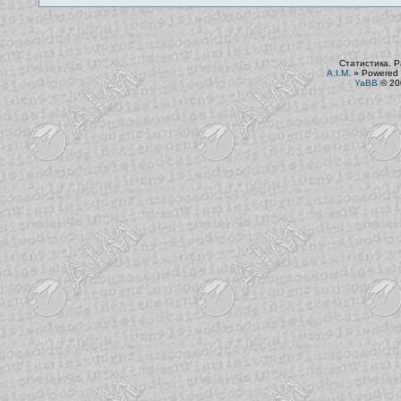
Статистика. Р
A.I.M.
»
Powered 
YaBB
© 200