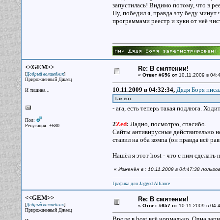
запустилась! Видимо потому, что в р
Ну, победил я, правда эту беду минут
программами реестр и куки от неё чист
<<GEM>>
Re: В смятении!
[
]
Добрый волшебник
«
Ответ #656 от
10.11.2009 в 04:4
Прирожденный Джаец
10.11.2009 в 04:32:34,
Дядя Боря писал
И тишина...
Так вот.
- ага, есть теперь такая подлюга. Ходит
Пол:
2
Zed
:
Ладно, посмотрю, спасибо.
Репутация: +680
Сайты антивирусные действительно не п
ставил на оба компа (он правда всё рав
Нашёл я этот host - что с ним сделать
«
Изменён в : 10.11.2009 в 04:47:38 польз
Графика для Jagged Alliance
<<GEM>>
Re: В смятении!
[
]
Добрый волшебник
«
Ответ #657 от
10.11.2009 в 04:4
Прирожденный Джаец
Вроде в host всё нормально. Одна запи