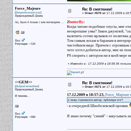
Force_Majeure
Re: В смятении!
[
]
Непреодолимая сила
«
Ответ #670 от
17.12.2009 в 18:
Прирожденный Джаец
2
butterfly
:
Ах, было б только с кем поговорить ...
Когда читаю подобные опусы, мне очен
неокрепшие умы? Закон джунглей, "сил
налепить сотню ярлыков от политика д
Тем самым лохам и баранам в интерпр
Пол:
Репутация: +526
чистейшем виде. Причем с огромным зн
чего хотел добиться автор, мне не пон
PS спорить с автором ни в коей мере 
«
Изменён в : 17.12.2009 в 18:58:36 польз
<<GEM>>
Re: В смятении!
[
]
Добрый волшебник
«
Ответ #671 от
17.12.2009 в 19:
Прирожденный Джаец
17.12.2009 в 18:57:23,
Force_Majeure 
И тишина...
к чему стремился автор, публикуя это?
- к очередной Шнобелевской премии.
Пол:
Я знаю почему "синий" - закусывать н
Репутация: +680