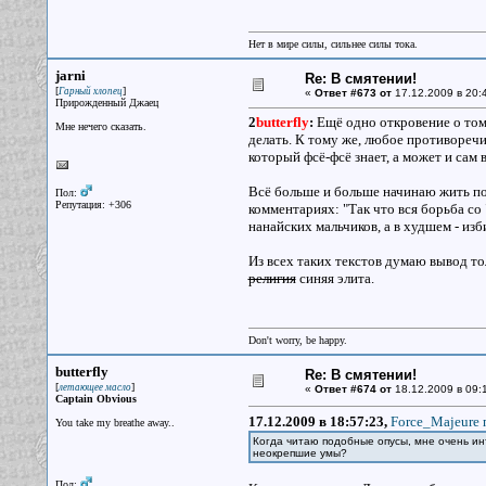
Нет в мире силы, сильнее силы тока.
jarni
Re: В смятении!
[
]
Гарный хлопец
«
Ответ #673 от
17.12.2009 в 20:
Прирожденный Джаец
2
butterfly
:
Ещё одно откровение о том ч
Мне нечего сказать.
делать. К тому же, любое противоречи
который фсё-фсё знает, а может и сам
Всё больше и больше начинаю жить по 
Пол:
Репутация: +306
комментариях: "Так что вся борьба со
нанайских мальчиков, а в худшем - изб
Из всех таких текстов думаю вывод толь
религия
синяя элита.
Don't worry, be happy.
butterfly
Re: В смятении!
[
]
летающее масло
«
Ответ #674 от
18.12.2009 в 09:
Captain Obvious
17.12.2009 в 18:57:23,
Force_Majeure 
You take my breathe away..
Когда читаю подобные опусы, мне очень инт
неокрепшие умы?
Пол: