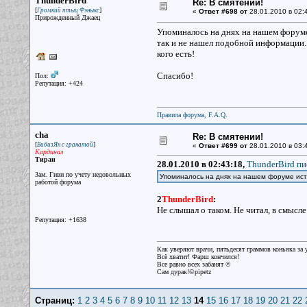
ThunderBird
Re: В смятении!
[
]
Громкий птыц Фэныкс
«
Ответ #698 от
28.01.2010 в 02:
Прирожденный Джаец
Упоминалось на днях на нашем форуме
так и не нашел подобной информации. 
кого есть!
Спасибо!
Пол:
Репутация: +424
Правила форума, F.A.Q.
cha
Re: В смятении!
[
]
БибизЯн с гранатой
«
Ответ #699 от
28.01.2010 в 03:
Кардинал
Тиран
28.01.2010 в 02:43:18,
ThunderBird пи
Зам. Гиви по учету недовольных
Упоминалось на днях на нашем форуме исто
работой форума
2
ThunderBird
:
Не слышал о таком. Не читал, в смысле
Репутация: +1638
Как уверяют врачи, пятьдесят граммов коньяка за у
Всё хватит! Фарш кончился!
Все равно всех забанят ©
Сам дурак!©pipetz
Страниц:
1
2
3
4
5
6
7
8
9
10
11
12
13
14
15
16
17
18
19
20
21
22