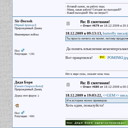
- Вставай сынок, на работу пора.
- Мама, какая работа? Сегодня же выходной?!
- Какой выходной! Мы же негры!!!
Sir-Dorosh
Re: В смятении!
[
]
Черный Археолог
«
Ответ #679 от
18.12.2009 в 20:
Прирожденный Джаец
18.12.2009 в 09:13:13,
butterfly писал(
Инженерные войска
Ты просто ничего не понял, потому продол
Да понять изъяснения межгипергалакти
Пол:
Репутация: +241
Вот прицепился!
POMINKI.jp
Нет в мире силы, сильнее силы тока.
Дядя Боря
Re: В смятении!
[
]
Скелет Старого Кота
«
Ответ #680 от
19.12.2009 в 00:
Прирожденный Джаец
18.12.2009 в 19:03:22,
<<GEM>> писал
Дурка этот форум :)
И в истории полно примеров.
Хоть один, пожалуйста!
Пол:
Репутация: +841