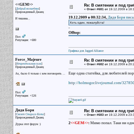
<<GEM>>
Re: В смятении и под гри
[
]
Добрый волшебник
«
Ответ #681 от
19.12.2009 в 18:1
Прирожденный Джаец
19.12.2009 в 00:32:34,
Дядя Боря писа
И тишина...
Хоть один, пожалуйста!
-
Offtop:
Пол:
Репутация: +680
Графика для Jagged Alliance
Force_Majeure
Re: В смятении и под гри
[
]
Непреодолимая сила
«
Ответ #682 от
19.12.2009 в 20:
Прирожденный Джаец
Еще одна статейка, для любителей пор
Ах, было б только с кем поговорить ...
http://holmogor.livejournal.com/3278
Пол:
Репутация: +526
Дядя Боря
Re: В смятении и под гри
[
]
Скелет Старого Кота
«
Ответ #683 от
19.12.2009 в 23:
Прирожденный Джаец
2
<<GEM>>
:
Мимо попал. Таки ни одно
Дурка этот форум :)