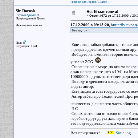
Графика для Jagged Alliance
Sir-Dorosh
Re: В смятении!
[
]
Черный Археолог
«
Ответ #672 от
17.12.2009 в 20:
Прирожденный Джаец
17.12.2009 в 09:15:20,
butterfly писал(
Инженерные войска
Без шуток
Пол:
Еще автор забыл добавить, что все 
Репутация: +241
,предки с древних времен мочили друг
Вобщето напоминает теорию вселенско
у нас из ZOG
Синие нынче в моде ,но они то покло
а как же черные те ,что в 1941 на Мос
10000000... душь на тот свет ради иде
Походу в древности вождь племени тип
видать автор.
Есть мафия ,а есть государство со всем
Автор забыл про Технический Прогрес 
неизвестно ,а синее это часть общест
П.С.
Синих в отличии от лохов много быть
перебьют друг друга ,как пауки в банке
это подтвердили,слишком мала п.Земля
Вот прицепился!
Sinie.jpg