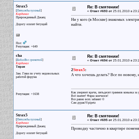
Strax5
Re: В смятении!
[
]
Пятижды пуганый
«
Ответ #693 от
25.01.2010 в 23:
Кардинал
Прирожденный Джаец
Ни у кого (в Москве) знакомых электр
найти.
Дорогу осилит бегущий
Пол:
Репутация: +649
cha
Re: В смятении!
[
]
БибизЯн с гранатой
«
Ответ #694 от
25.01.2010 в 23:
Кардинал
Тиран
2
Strax5
:
Зам. Гиви по учету недовольных
А что хочешь делать? Все по новому, 
работой форума
Как уверяют врачи, пятьдесят граммов коньяка за у
Репутация: +1638
Всё хватит! Фарш кончился!
Все равно всех забанят ©
Сам дурак!©pipetz
Strax5
Re: В смятении!
[
]
Пятижды пуганый
«
Ответ #695 от
25.01.2010 в 23:
Кардинал
Прирожденный Джаец
Проводку частично в квартире поменя
Дорогу осилит бегущий