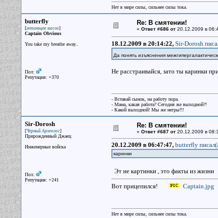
Нет в мире силы, сильнее силы тока.
butterfly
Re: В смятении!
[
]
летающее масло
«
Ответ #686 от
20.12.2009 в 06:
Captain Obvious
18.12.2009 в 20:14:22,
Sir-Dorosh писа
You take my breathe away..
Да понять изъяснения межгипергалактическ
Не расстраивайся, зато ты каринки пр
Пол:
Репутация: +370
- Вставай сынок, на работу пора.
- Мама, какая работа? Сегодня же выходной?!
- Какой выходной! Мы же негры!!!
Sir-Dorosh
Re: В смятении!
[
]
Черный Археолог
«
Ответ #687 от
20.12.2009 в 08:
Прирожденный Джаец
20.12.2009 в 06:47:47,
butterfly писал(
Инженерные войска
каринки
Эт не картинки , это факты из жизн
Пол:
Репутация: +241
Вот прицепился!
Captain.jpg
Нет в мире силы, сильнее силы тока.