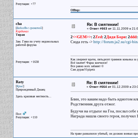
Репутация: +77
Offtop:
cha
Re: В смятении!
[
]
БибизЯн с гранатой
«
Ответ #663 от
11.11.2009 в 21:0
Кардинал
Тиран
2
<<GEM>>
:
2
Zed
:
2
Дядя Боря
:
2
ddd
:
Сюда геть ->
http://forum.ja2.su/cgi-bi
Зам. Гиви по учету недовольных
работой форума
Как уверяют врачи, пятьдесят граммов коньяка за у
Репутация: +1638
Всё хватит! Фарш кончился!
Все равно всех забанят ©
Сам дурак!©pipetz
Raty
Re: В смятении!
[
]
Крыс
«
Ответ #664 от
01.12.2009 в 23:0
Прирожденный Джаец
Здесь красивая местность...
Блин, это каким надо быть идиотом ил
Родственник друга отжог.
Будучи на отдыхе на Гоа, послал себе
Пол:
Награда нашла своего героя, получил 10
Репутация: +110
На траве развалился убитый, он должно воевал прот