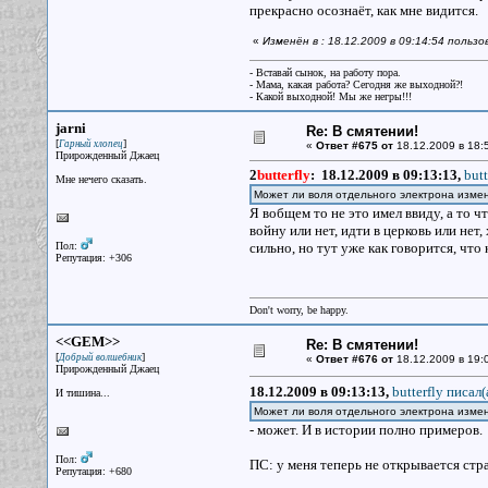
прекрасно осознаёт, как мне видится.
«
Изменён в : 18.12.2009 в 09:14:54 пользов
- Вставай сынок, на работу пора.
- Мама, какая работа? Сегодня же выходной?!
- Какой выходной! Мы же негры!!!
jarni
Re: В смятении!
[
]
Гарный хлопец
«
Ответ #675 от
18.12.2009 в 18:
Прирожденный Джаец
2
butterfly
:
18.12.2009 в 09:13:13,
butt
Мне нечего сказать.
Может ли воля отдельного электрона изме
Я вобщем то не это имел ввиду, а то ч
войну или нет, идти в церковь или нет,
Пол:
сильно, но тут уже как говорится, что
Репутация: +306
Don't worry, be happy.
<<GEM>>
Re: В смятении!
[
]
Добрый волшебник
«
Ответ #676 от
18.12.2009 в 19:
Прирожденный Джаец
18.12.2009 в 09:13:13,
butterfly писал(
И тишина...
Может ли воля отдельного электрона изме
- может. И в истории полно примеров.
Пол:
ПС: у меня теперь не открывается стр
Репутация: +680