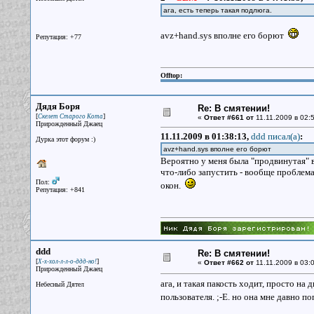
ага, есть теперь такая подлюга.
avz+hand.sys вполне его борют
Репутация: +77
Offtop:
Дядя Боря
Re: В смятении!
[
]
Скелет Старого Кота
«
Ответ #661 от
11.11.2009 в 02:5
Прирожденный Джаец
11.11.2009 в 01:38:13,
ddd писал(a)
:
Дурка этот форум :)
avz+hand.sys вполне его борют
Вероятно у меня была "продвинутая" ве
что-либо запустить - вообще проблема
Пол:
окон.
Репутация: +841
ddd
Re: В смятении!
[
]
Х-х-хол-л-л-о-ддд-но!
«
Ответ #662 от
11.11.2009 в 03:0
Прирожденный Джаец
ага, и такая пакость ходит, просто на
Небесный Дятел
пользователя. ;-Е. но она мне давно п