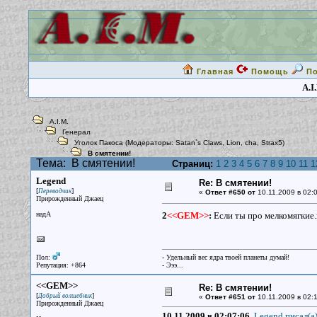
Главная
Помощь
П
A.I
A.I.M.
Генерал
Уголок Пакоса
(Модераторы:
Satan`s Claws
,
Lion
,
cha
,
Strax5
)
В смятении!
Тема:
В смятении!
Страниц:
1
2
3
4
5
6
7
8
9
10
11
1
Legend
Re: В смятении!
[
]
Переводчик
«
Ответ #650 от
10.11.2009 в 02:0
Прирожденный Джаец
надА
2
<<GEM>>
:
Если ты про мелкомягкие.
Пол:
- Удельный вес ядра твоей планеты думай!
Репутация: +864
- Эээ...
<<GEM>>
Re: В смятении!
[
]
Добрый волшебник
«
Ответ #651 от
10.11.2009 в 02:1
Прирожденный Джаец
10.11.2009 в 02:07:06,
Legend писал(a