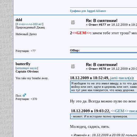
Графика для Jagged Alliance
ddd
Re: В смятении!
[
]
Х-х-хол-л-л-о-ддд-но!
«
Ответ #677 от
18.12.2009 в 19:
Прирожденный Джаец
2
<<GEM>>
:
зачем тебе этот трэш? мо
Небесный Дятел
Offtop:
Репутация: +77
butterfly
Re: В смятении!
[
]
летающее масло
«
Ответ #678 от
18.12.2009 в 20:
Captain Obvious
18.12.2009 в 18:52:49,
jarni писал(a)
:
You take my breathe away..
Я вобщем то не это имел ввиду, а то что д
войну или нет, идти в церковь или нет, хав
но тут уже как говорится, что кому дороже.
Пол:
Репутация: +370
Ну это да. Всегда можно пулю по вене
18.12.2009 в 19:03:22,
<<GEM>> писа
- может. И в истории полно примеров.
Молодец, садись, пять.
«
Изменён в : 18.12.2009 в 20:09:32 пользов