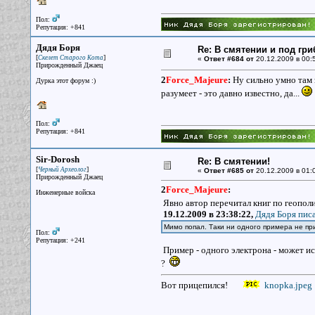
Пол:
Репутация: +841
Дядя Боря
Re: В смятении и под гри
[
]
Скелет Старого Кота
«
Ответ #684 от
20.12.2009 в 00:
Прирожденный Джаец
2
Force_Majeure
:
Ну сильно умно там з
Дурка этот форум :)
разумеет - это давно известно, да...
Пол:
Репутация: +841
Sir-Dorosh
Re: В смятении!
[
]
Черный Археолог
«
Ответ #685 от
20.12.2009 в 01:
Прирожденный Джаец
2
Force_Majeure
:
Инженерные войска
Явно автор перечитал книг по геополи
19.12.2009 в 23:38:22,
Дядя Боря писа
Мимо попал. Таки ни одного примера не пр
Пол:
Репутация: +241
Пример - одного электрона - может ис
?
Вот прицепился!
knopka.jpeg