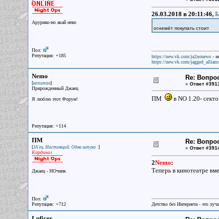
26.03.2018 в 20:11:46,
Б
Арурико-но акай неко
огнемёт покупать стоит
Пол:
Репутация: +185
https://new.vk.com/ja2nonews
- н
https://new.vk.com/jagged_allianc
Nemo
Re: Вопрос
[
]
капитан
«
Ответ #391
Прирожденный Джаец
ПМ
в NO 1.20- сект
Я люблю этот Форум!
Репутация: +114
ПМ
Re: Вопрос
[
]
JA'ец. Настоящий. Одна штука :
«
Ответ #391
Кардинал
2
Nemo
:
Теперь в кинотеатре вме
Джаец - НОчник
Пол:
Репутация: +712
Детство без Интернета - это луч
Luficer