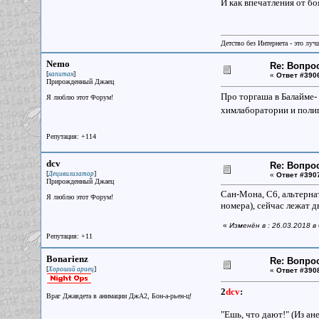
И как впечатления от бо
Детство без Интернета - это луч
Nemo
Re: Вопрос
[
]
капитан
«
Ответ #390
Прирожденный Джаец
Про торгаша в Балайме- 
Я люблю этот Форум!
химлаборатории и полиг
Репутация: +114
dcv
Re: Вопрос
[
]
Децивилизатор
«
Ответ #390
Прирожденный Джаец
Сан-Мона, С6, альтернат
Я люблю этот Форум!
номера), сейчас лежат 
«
Изменён в : 26.03.2018 в
Репутация: +11
Bonarienz
Re: Вопрос
[
]
Хороший ариец
«
Ответ #390
2
dcv
:
Враг Джавдета в анимации ДжА2, Бон-а-рьен-ц!
"Ешь, что дают!" (Из ан