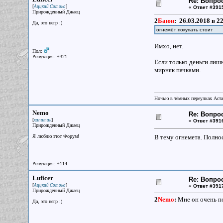
Re: Вопрос
[
]
Аццкий Сотона
«
Ответ #391
Прирожденный Джаец
2
Баюн
:
26.03.2018 в 2
Да, это негр :)
огнемёт покупать стоит
Имхо, нет.
Пол:
Репутация: +321
Если только деньги лиш
мирняк пачками.
Ночью в тёмных переулках Аст
Nemo
Re: Вопрос
[
]
капитан
«
Ответ #391
Прирожденный Джаец
Я люблю этот Форум!
В тему огнемета. Полно
Репутация: +114
Luficer
Re: Вопрос
[
]
Аццкий Сотона
«
Ответ #391
Прирожденный Джаец
2
Nemo
:
Мне он очень по
Да, это негр :)