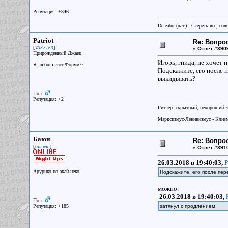
Репутация: +346
Deleatur (лат.) - Стереть все, сов
Patriot
Re: Вопрос
[
]
УАЗ 3163
«
Ответ #390
Прирожденный Джаец
Игорь, гнида, не хочет 
Я люблю этот Форум??
Подскажите, его после 
выкидывать?
Пол:
Репутация: +2
Гитлер: скрытный, нехороший ч
Марксизмус-Ленинизмус - Клизм
Баюн
Re: Вопрос
[
]
котяра
«
Ответ #391
26.03.2018 в 19:40:03,
P
Арурико-но акай неко
Подскажите, его после пе
можно.
26.03.2018 в 19:40:03,
Пол:
Репутация: +185
затянул с продлением