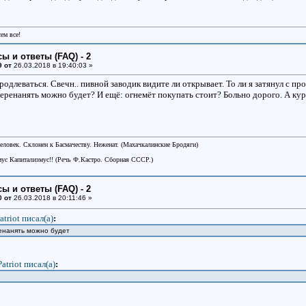
сем все!
ы и ответы (FAQ) - 2
9 от
26.03.2018 в 19:40:03 »
продлеваться. Свечн.. пивной заводик видите ли открывает. То ли я затянул с пр
перенанять можно будет? И ещё: огнемёт покупать стоит? Больно дорого. А ку
еловек. Склонен к Басмачеству. Неженат. (Махачкалинские Бродяги)
ус Капитализмус!! (Речь Ф.Кастро. Сборная СССР.)
ы и ответы (FAQ) - 2
0 от
26.03.2018 в 20:11:46 »
atriot писал(a)
:
ренанять можно будет
Patriot писал(a)
: