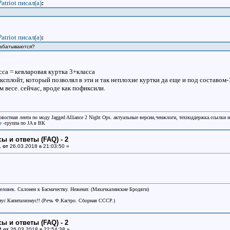
Patriot писал(a)
:
Patriot писал(a)
:
рабатываются?
са = кевларовая куртка 3+класса
сплойт, который позволял в эти и так неплохие куртки да еще и под составом
 весе. сейчас, вроде как пофиксили.
овостная лента по моду Jagged Alliance 2 Night Ops. актуальные версии,ченжлоги, техподдержка.ссылки 
e
-группа по JA в ВК
ы и ответы (FAQ) - 2
 от
26.03.2018 в 21:03:50 »
еловек. Склонен к Басмачеству. Неженат. (Махачкалинские Бродяги)
ус Капитализмус!! (Речь Ф.Кастро. Сборная СССР.)
ы и ответы (FAQ) - 2
2 от
26.03.2018 в 22:54:38 »