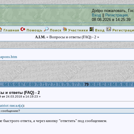
Добро пожаловать, Гос
Вход
||
Регистрация
.
08.08.2026 в 14:25:39
Главная
Помощь
Поиск
Участники
Вход
Регистрац
A.I.M.
« Вопросы и ответы (FAQ) - 2 »
eapons.htm
..
64
65
66
67
68
69
70
71
72
73
74
75
76
77
78
79
80
81
82
83
84
85
86
87
ы и ответы (FAQ) - 2
0 от
24.03.2018 в 14:19:23 »
atriot писал(a)
:
 к сообщению?
е быстрого ответа, а через кнопку "ответить" под сообщением.