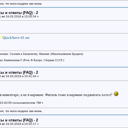
шее, что могла подарить нам жизнь.
ы и ответы (FAQ) - 2
1 от
24.03.2018 в 15:05:54 »
QuickSave-41.rar
еловек. Склонен к Басмачеству. Неженат. (Махачкалинские Бродяги)
ус Капитализмус!! (Речь Ф.Кастро. Сборная СССР.)
ы и ответы (FAQ) - 2
2 от
24.03.2018 в 15:41:44 »
в инвентаре, а не в кармане. Фитиль тоже в кармане поджигать хотел?
в 15:43:59 пользователем: ПМ
»
шее, что могла подарить нам жизнь.
ы и ответы (FAQ) - 2
3 от
24.03.2018 в 15:52:17 »