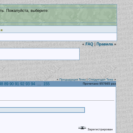
ть. Пожалуйста, выберите:
ия
«
FAQ
|
Правила
»
«
Предыдущая Тема
|
Следующая Тема
»
88
89
90
91
92
93
94
...
155
Прочитано 957665 раз
Зарегистрирован