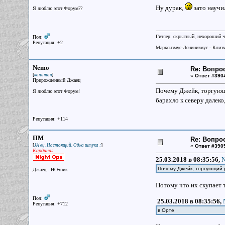
Ну дурак,
зато научи
Я люблю этот Форум??
Гитлер: скрытный, нехороший ч
Пол:
Репутация: +2
Марксизмус-Ленинизмус - Клизм
Nemo
Re: Вопрос
[
]
капитан
«
Ответ #390
Прирожденный Джаец
Почему Джейк, торгующи
Я люблю этот Форум!
барахло к северу далеко
Репутация: +114
ПМ
Re: Вопрос
[
]
JA'ец. Настоящий. Одна штука :
«
Ответ #390
Кардинал
25.03.2018 в 08:35:56,
N
Почему Джейк, торгующий р
Джаец - НОчник
Потому что их скупает 
Пол:
25.03.2018 в 08:35:56,
Репутация: +712
в Орте