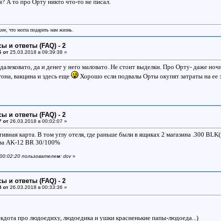
я? А то про Орту никто что-то не писал.
шее, что могла подарить нам жизнь.
ы и ответы (FAQ) - 2
6 от
25.03.2018 в 09:39:38 »
далековато, да и денег у него маловато. Не стоит выделки. Про Орту- даже ночна
она, вакцина и здесь еще
Хорошо если подвалы Орты окупят затраты на ее з
ы и ответы (FAQ) - 2
7 от
26.03.2018 в 00:02:07 »
ивная карта. В том углу отеля, где раньше были в ящиках 2 магазина .300 BLK(п
два AK-12 BR 30/100%
 00:02:20 пользователем: dcv
»
ы и ответы (FAQ) - 2
8 от
26.03.2018 в 00:33:36 »
екдота про людоедиху, людоедика и ушки красненькие папы-людоеда...)