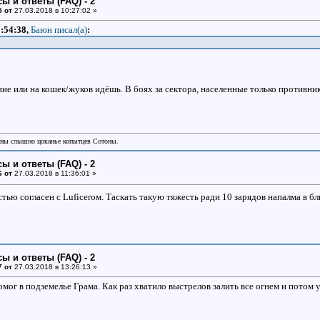
ы и ответы (FAQ) - 2
5 от
27.03.2018 в 10:27:02 »
2:54:38,
Баюн писал(a)
:
ние или на кошек/жуков идёшь. В боях за сектора, населенные только противн
аны слышно цоканье копытцев Сотоны.
ы и ответы (FAQ) - 2
6 от
27.03.2018 в 11:36:01 »
стью согласен с Luficerом. Таскать такую тяжесть ради 10 зарядов напалма в
ы и ответы (FAQ) - 2
7 от
27.03.2018 в 13:26:13 »
мог в подземелье Грама. Как раз хватило выстрелов залить все огнем и потом 