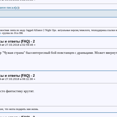
аюн писал(a)
:
овостная лента по моду Jagged Alliance 2 Night Ops. актуальные версии,ченжлоги, техподдержка.ссылки 
e
-группа по JA в ВК
ы и ответы (FAQ) - 2
3 от
27.03.2018 в 02:59:46 »
ор "Чужая страна" был интересный бой повстанцев с драньцами. Может вверну
ы и ответы (FAQ) - 2
4 от
27.03.2018 в 08:11:38 »
сто фантастику крутят.
шее, что могла подарить нам жизнь.