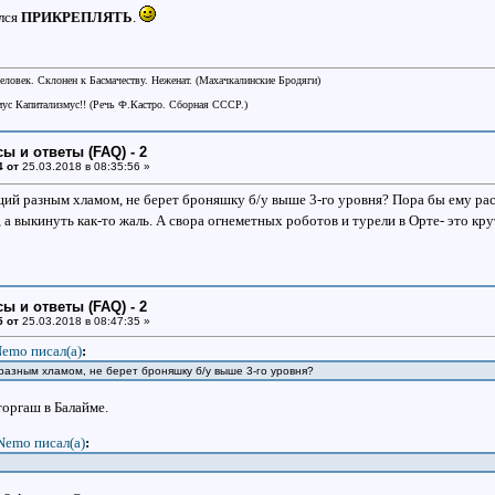
лся
ПРИКРЕПЛЯТЬ
.
еловек. Склонен к Басмачеству. Неженат. (Махачкалинские Бродяги)
ус Капитализмус!! (Речь Ф.Кастро. Сборная СССР.)
ы и ответы (FAQ) - 2
4 от
25.03.2018 в 08:35:56 »
й разным хламом, не берет броняшку б/у выше 3-го уровня? Пора бы ему расши
, а выкинуть как-то жаль. А свора огнеметных роботов и турели в Орте- это к
ы и ответы (FAQ) - 2
5 от
25.03.2018 в 08:47:35 »
emo писал(a)
:
азным хламом, не берет броняшку б/у выше 3-го уровня?
торгаш в Балайме.
Nemo писал(a)
: