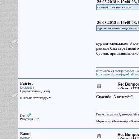
26.03.2018 в 19:40:03,
огнемёт покупать стоит
26.03.2018 в 19:40:03,
куртки во что-то ещё пере
куртка+спецжилет 3 клас
раньше был серьёзный эк
броник при минимальном
https://new.vk.com/ja2nonews
- н
https://new.vk.com/jagged_allianc
Patriot
Re: Вопрос
[
]
УАЗ 3163
«
Ответ #3911
Прирожденный Джаец
Спасибо. А огнемёт?
Я люблю этот Форум??
Гитлер: скрытный, нехороший ч
Пол:
Репутация: +2
Марксизмус-Ленинизмус - Клизм
Баюн
Re: Вопрос
[
]
котяра
«
Ответ #391