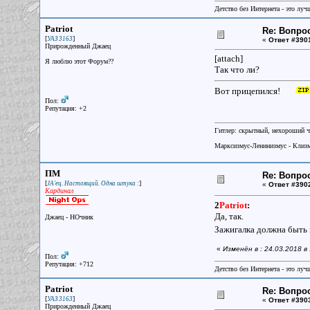
Детство без Интернета - это луч
Patriot
Re: Вопрос
[
]
УАЗ 3163
«
Ответ #390
Прирожденный Джаец
[attach]
Я люблю этот Форум??
Так что ли?
Вот прицепился!
Пол:
Репутация: +2
Гитлер: скрытный, нехороший ч
Марксизмус-Ленинизмус - Клизм
ПМ
Re: Вопрос
[
]
JA'ец. Настоящий. Одна штука :
«
Ответ #390
Кардинал
2
Patriot
:
Да, так.
Джаец - НОчник
Зажигалка должна быть 
«
Изменён в : 24.03.2018 
Пол:
Репутация: +712
Детство без Интернета - это луч
Patriot
Re: Вопрос
[
]
УАЗ 3163
«
Ответ #390
Прирожденный Джаец