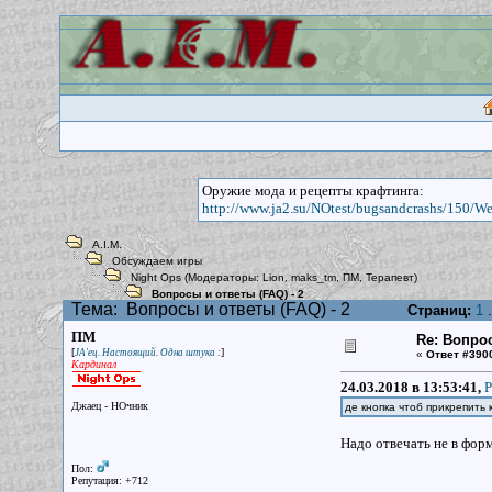
Оружие мода и рецепты крафтинга:
http://www.ja2.su/NOtest/bugsandcrashs/150/W
A.I.M.
Обсуждаем игры
Night Ops
(Модераторы:
Lion
,
maks_tm
,
ПМ
,
Терапевт
)
Вопросы и ответы (FAQ) - 2
Тема:
Вопросы и ответы (FAQ) - 2
Страниц:
1
.
ПМ
Re: Вопрос
[
]
JA'ец. Настоящий. Одна штука :
«
Ответ #390
Кардинал
24.03.2018 в 13:53:41,
P
Джаец - НОчник
де кнопка чтоб прикрепить
Надо отвечать не в форм
Пол:
Репутация: +712