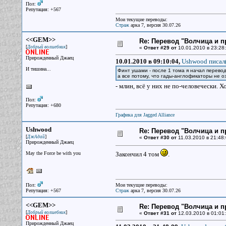
Пол:
Репутация: +567
Мои текущие переводы:
Страж
арка 7, версия 30.07.26
<<GEM>>
Re: Перевод "Волчица и п
[
]
Добрый волшебник
«
Ответ #29 от
10.01.2010 в 23:28:
Прирожденный Джаец
10.01.2010 в 09:10:04,
Ushwood писал(
И тишина...
Финт ушами - после 1 тома я начал перево
а все потому, что гады-англофикаторы не о
- млин, всё у них не по-человечески. Х
Пол:
Репутация: +680
Графика для Jagged Alliance
Ushwood
Re: Перевод "Волчица и п
[
]
ДжАдай
«
Ответ #30 от
11.03.2010 в 21:48:
Прирожденный Джаец
May the Force be with you
Закончил 4 том
.
Пол:
Мои текущие переводы:
Репутация: +567
Страж
арка 7, версия 30.07.26
<<GEM>>
Re: Перевод "Волчица и п
[
]
Добрый волшебник
«
Ответ #31 от
12.03.2010 в 01:01:
Прирожденный Джаец