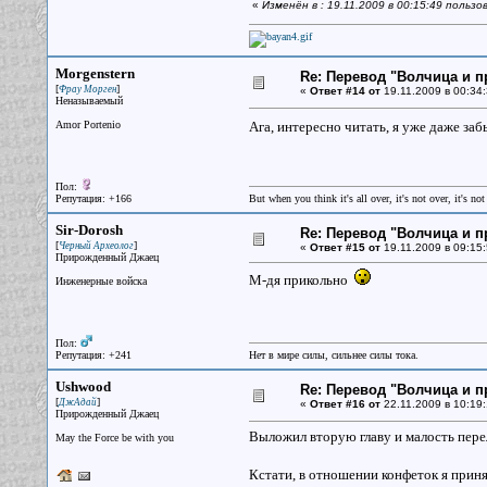
«
Изменён в : 19.11.2009 в 00:15:49 польз
Morgenstern
Re: Перевод "Волчица и п
[
]
Фрау Морген
«
Ответ #14 от
19.11.2009 в 00:34:
Неназываемый
Amor Portenio
Ага, интересно читать, я уже даже заб
Пол:
Репутация: +166
But when you think it's all over, it's not over, it's not 
Sir-Dorosh
Re: Перевод "Волчица и п
[
]
Черный Археолог
«
Ответ #15 от
19.11.2009 в 09:15:
Прирожденный Джаец
М-дя прикольно
Инженерные войска
Пол:
Репутация: +241
Нет в мире силы, сильнее силы тока.
Ushwood
Re: Перевод "Волчица и п
[
]
ДжАдай
«
Ответ #16 от
22.11.2009 в 10:19:
Прирожденный Джаец
Выложил вторую главу и малость пере
May the Force be with you
Кстати, в отношении конфеток я приня