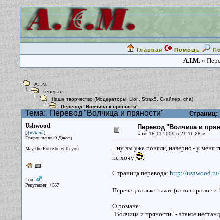
Главная
Помощь
П
A.I.M.
« Пере
A.I.M.
Генерал
Наше творчество
(Модераторы:
Lion
,
Strax5
,
Снайпер
,
cha
)
Перевод "Волчица и пряности"
Тема:
Перевод "Волчица и пряности"
Страниц:
Ushwood
Перевод "Волчица и прян
[
]
ДжАдай
«
от
18.11.2009 в 21:16:28 »
Прирожденный Джаец
...ну вы уже поняли, наверно - у меня
May the Force be with you
не хочу
.
Страница перевода:
http://ushwood.ru/
Пол:
Репутация: +567
Перевод только начат (готов пролог и 
О романе:
"Волчица и пряности" - этакое нестанд