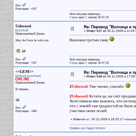
Пол:
Репутация: +567
Мои текущие переводы:
Страж
арка 7, версия 30.07.26
Ushwood
Re: Перевод "Волчица и п
[
]
ДжАдай
«
Ответ #17 от
30.11.2009 в 11:04:
Прирожденный Джаец
Выложил третью главу
May the Force be with you
Пол:
Мои текущие переводы:
Репутация: +567
Страж
арка 7, версия 30.07.26
<<GEM>>
Re: Перевод "Волчица и п
[
]
Добрый волшебник
«
Ответ #18 от
30.11.2009 в 17:59:
Прирожденный Джаец
2
Ushwood
:
Уже читаю, спасибо.
И тишина...
2
Ushwood
:
Кстати да, на счёт продажи
Хотя сначала мне казалось, что он по
что с землёй там трудностей не было
Пол:
участков своих полей.
Репутация: +680
«
Изменён в : 30.11.2009 в 18:32:17 польз
Графика для Jagged Alliance