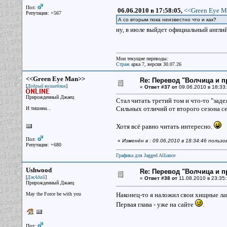
Пол:
06.06.2010 в 17:58:05,
<<Green Eye M
Репутация: +567
А со вторым пока неизвестно что и как?
ну, в июле выйдет официальный английс
Мои текущие переводы:
Страж
арка 7, версия 30.07.26
<<Green Eye Man>>
Re: Перевод "Волчица и п
[
]
Добрый волшебник
«
Ответ #37 от
09.06.2010 в 18:33:
Прирожденный Джаец
Стал читать третий том и что-то "зад
Сильных отличий от второго сезона се
И тишина...
Хотя всё равно читать интересно.
Пол:
«
Изменён в : 09.06.2010 в 18:34:46 польз
Репутация: +680
Графика для Jagged Alliance
Ushwood
Re: Перевод "Волчица и п
[
]
ДжАдай
«
Ответ #38 от
11.08.2010 в 23:35:
Прирожденный Джаец
May the Force be with you
Наконец-то я наложил свои хищные ла
Первая глава - уже на сайте
.
Пол: