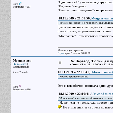
"Однотонный" у меня ассоциируется с
Пол:
"Выдавая" - годится.
Репутация: +567
"Низкое происхождение" - неправильно
18.11.2009 в 21:58:50,
Morgenstern пи
Почему бы "drops" не перевести как "леден
Здесь начинаются затруднения. Я никак
очень старая, но речь именно о слове.
"Монпансье" - это жестокий неологизм
Мои текущие переводы:
Страж
арка 7, версия 30.07.26
Morgenstern
Re: Перевод "Волчица и п
[
]
Фрау Морген
«
Ответ #6 от
18.11.2009 в 22:18:0
Неназываемый
18.11.2009 в 22:10:41,
Ushwood писал(
Amor Portenio
"Низкое происхождение"
Это я, как обычно, написала одно, дум
Пол:
Репутация: +166
18.11.2009 в 22:10:41,
Ushwood писал
"Монпансье" - это жестокий неологизм, его
- Не-не-не, я не предлагала, просто п
Но эти варианты не очень нравятся.