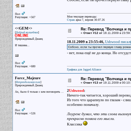
Пол:
Мои текущие переводы:
Репутация: +567
Страж
арка 7, версия 30.07.26
<<GEM>>
Re: Перевод "Волчица и п
[
]
Добрый волшебник
«
Ответ #12 от
18.11.2009 в 23:59:
Прирожденный Джаец
18.11.2009 в 23:55:46,
Ushwood писал(
И тишина...
Собсно, если ты прочел первую главу рома
- нет, пока ещё не до конца. Но отсудс
Пол:
Репутация: +680
Графика для Jagged Alliance
Force_Majeure
Re: Перевод "Волчица и п
[
]
Непреодолимая сила
«
Ответ #13 от
19.11.2009 в 00:10:
Прирожденный Джаец
2
Ushwood
:
Ах, было б только с кем поговорить ...
Ничего-так читается, хороший перевод
Из того что царапнуло по глазам - сл
особенно поначалу.
Пол:
Репутация: +526
Лоуренс думал, что эти слова вызову
прекрасно поняла его мысли.
Классика