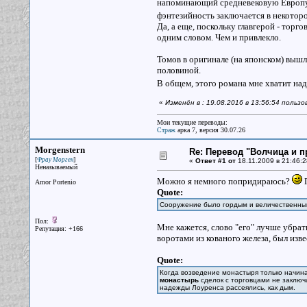
напоминающий средневековую Европу, 
фэнтезийность заключается в некото
Да, а еще, поскольку главгерой - торг
одним словом. Чем и привлекло.
Томов в оригинале (на японском) вышло
половиной.
В общем, этого романа мне хватит на
«
Изменён в : 19.08.2016 в 13:56:54 польз
Мои текущие переводы:
Страж
арка 7, версия 30.07.26
Morgenstern
Re: Перевод "Волчица и п
[
]
Фрау Морген
«
Ответ #1 от
18.11.2009 в 21:46:2
Неназываемый
Можно я немного попридираюсь?
П
Amor Portenio
Quote:
Сооружение было гордым и величественны
Пол:
Мне кажется, слово "его" лучше убрат
Репутация: +166
воротами из кованого железа, был изве
Quote:
Когда возведение монастыря только начина
монастырь
сделок с торговцами не заключа
надежды Лоуренса рассеялись, как дым.