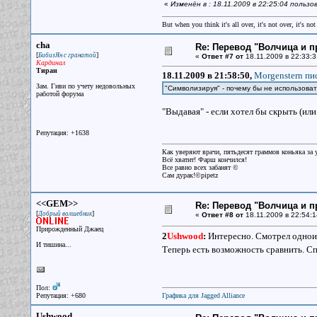
«
Изменён в : 18.11.2009 в 22:25:04 пользо
But when you think it's all over, it's not over, it's not 
cha
Re: Перевод "Волчица и п
[
]
БибизЯн с гранатой
«
Ответ #7 от
18.11.2009 в 22:33:3
Кардинал
Тиран
18.11.2009 в 21:58:50,
Morgenstern пис
Зам. Гиви по учету недовольных
"Символизируя" - почему бы не использоват
работой форума
"Выдавая" - если хотел бы скрыть (или
Репутация: +1638
Как уверяют врачи, пятьдесят граммов коньяка за у
Всё хватит! Фарш кончился!
Все равно всех забанят ©
Сам дурак!©pipetz
<<GEM>>
Re: Перевод "Волчица и п
[
]
Добрый волшебник
«
Ответ #8 от
18.11.2009 в 22:54:1
Прирожденный Джаец
2
Ushwood
:
Интересно. Смотрел одноим
И тишина...
Теперь есть возможность сравнить. С
Пол:
Репутация: +680
Графика для Jagged Alliance
Ushwood