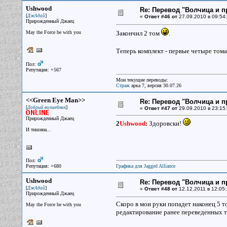
Ushwood
Re: Перевод "Волчица и п
[
]
ДжАдай
«
Ответ #46 от
27.09.2010 в 09:54:
Прирожденный Джаец
May the Force be with you
Закончил 2 том
.
Теперь комплект - первые четыре тома
Пол:
Репутация: +567
Мои текущие переводы:
Страж
арка 7, версия 30.07.26
<<Green Eye Man>>
Re: Перевод "Волчица и п
[
]
Добрый волшебник
«
Ответ #47 от
29.09.2010 в 23:15:
Прирожденный Джаец
2
Ushwood
:
Здоровски!
И тишина...
Пол:
Репутация: +680
Графика для Jagged Alliance
Ushwood
Re: Перевод "Волчица и п
[
]
ДжАдай
«
Ответ #48 от
12.12.2011 в 12:05:
Прирожденный Джаец
Скоро в мои руки попадет наконец 5 т
May the Force be with you
редактирование ранее переведенных то