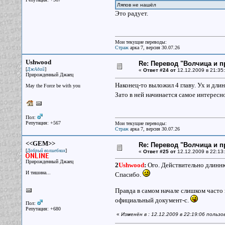
Ляпов не нашёл
Это радует.
Мои текущие переводы:
Страж
арка 7, версия 30.07.26
Ushwood
Re: Перевод "Волчица и п
[
]
ДжАдай
«
Ответ #24 от
12.12.2009 в 21:35:
Прирожденный Джаец
Наконец-то выложил 4 главу. Ух и длинн
May the Force be with you
Зато в ней начинается самое интересн
Пол:
Репутация: +567
Мои текущие переводы:
Страж
арка 7, версия 30.07.26
<<GEM>>
Re: Перевод "Волчица и п
[
]
Добрый волшебник
«
Ответ #25 от
12.12.2009 в 22:13:
Прирожденный Джаец
2
Ushwood
:
Ого. Действительно длинн
И тишина...
Спасибо.
Правда в самом начале слишком часто
официальный документ-с.
Пол:
Репутация: +680
«
Изменён в : 12.12.2009 в 22:19:06 польз