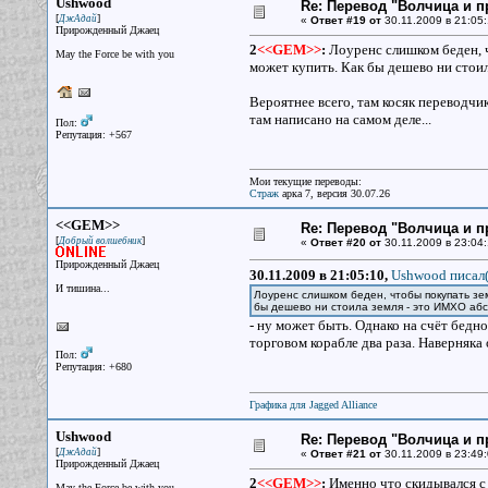
Ushwood
Re: Перевод "Волчица и п
[
]
ДжАдай
«
Ответ #19 от
30.11.2009 в 21:05:
Прирожденный Джаец
2
<<GEM>>
:
Лоуренс слишком беден, ч
May the Force be with you
может купить. Как бы дешево ни стои
Вероятнее всего, там косяк переводчик
там написано на самом деле...
Пол:
Репутация: +567
Мои текущие переводы:
Страж
арка 7, версия 30.07.26
<<GEM>>
Re: Перевод "Волчица и п
[
]
Добрый волшебник
«
Ответ #20 от
30.11.2009 в 23:04:
Прирожденный Джаец
30.11.2009 в 21:05:10,
Ushwood писал(
И тишина...
Лоуренс слишком беден, чтобы покупать зем
бы дешево ни стоила земля - это ИМХО аб
- ну может быть. Однако на счёт бедно
торговом корабле два раза. Наверняка 
Пол:
Репутация: +680
Графика для Jagged Alliance
Ushwood
Re: Перевод "Волчица и п
[
]
ДжАдай
«
Ответ #21 от
30.11.2009 в 23:49:
Прирожденный Джаец
2
<<GEM>>
:
Именно что скидывался с д
May the Force be with you