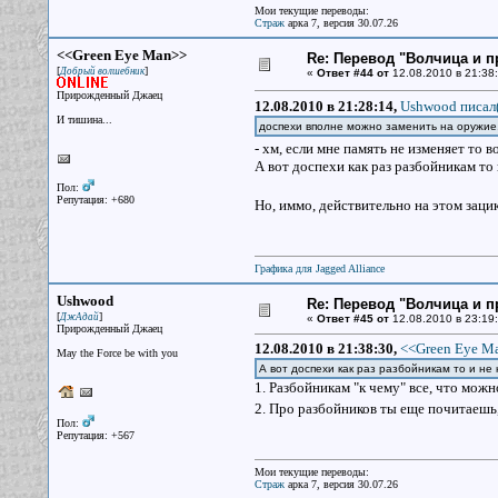
Мои текущие переводы:
Страж
арка 7, версия 30.07.26
<<Green Eye Man>>
Re: Перевод "Волчица и п
[
]
Добрый волшебник
«
Ответ #44 от
12.08.2010 в 21:38:
Прирожденный Джаец
12.08.2010 в 21:28:14,
Ushwood писал(
И тишина...
доспехи вполне можно заменить на оружие,
- хм, если мне память не изменяет то 
А вот доспехи как раз разбойникам то и
Пол:
Репутация: +680
Но, иммо, действительно на этом зацик
Графика для Jagged Alliance
Ushwood
Re: Перевод "Волчица и п
[
]
ДжАдай
«
Ответ #45 от
12.08.2010 в 23:19:
Прирожденный Джаец
12.08.2010 в 21:38:30,
<<Green Eye Ma
May the Force be with you
А вот доспехи как раз разбойникам то и не к
1. Разбойникам "к чему" все, что можн
2. Про разбойников ты еще почитаешь,
Пол:
Репутация: +567
Мои текущие переводы:
Страж
арка 7, версия 30.07.26