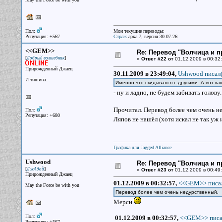
Пол:
Мои текущие переводы:
Репутация: +567
Страж
арка 7, версия 30.07.26
<<GEM>>
Re: Перевод "Волчица и п
[
]
Добрый волшебник
«
Ответ #22 от
01.12.2009 в 00:32:
Прирожденный Джаец
30.11.2009 в 23:49:04,
Ushwood писал(
И тишина...
Именно что скидывался с другими. А вот ка
- ну и ладно, не будем забивать голову
Прочитал. Перевод более чем очень н
Пол:
Репутация: +680
Ляпов не нашёл (хотя искал не так уж
Графика для Jagged Alliance
Ushwood
Re: Перевод "Волчица и п
[
]
ДжАдай
«
Ответ #23 от
01.12.2009 в 00:49:
Прирожденный Джаец
01.12.2009 в 00:32:57,
<<GEM>> писал
May the Force be with you
Перевод более чем очень недурственный.
Мерси
Пол:
01.12.2009 в 00:32:57,
<<GEM>> писа
Репутация: +567