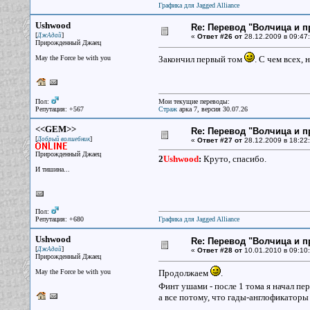
Графика для Jagged Alliance
Ushwood
Re: Перевод "Волчица и п
[
]
ДжАдай
«
Ответ #26 от
28.12.2009 в 09:47:
Прирожденный Джаец
May the Force be with you
Закончил первый том
. С чем всех, 
Пол:
Мои текущие переводы:
Репутация: +567
Страж
арка 7, версия 30.07.26
<<GEM>>
Re: Перевод "Волчица и п
[
]
Добрый волшебник
«
Ответ #27 от
28.12.2009 в 18:22:
Прирожденный Джаец
2
Ushwood
:
Круто, спасибо.
И тишина...
Пол:
Репутация: +680
Графика для Jagged Alliance
Ushwood
Re: Перевод "Волчица и п
[
]
ДжАдай
«
Ответ #28 от
10.01.2010 в 09:10:
Прирожденный Джаец
May the Force be with you
Продолжаем
.
Финт ушами - после 1 тома я начал пе
а все потому, что гады-англофикаторы 