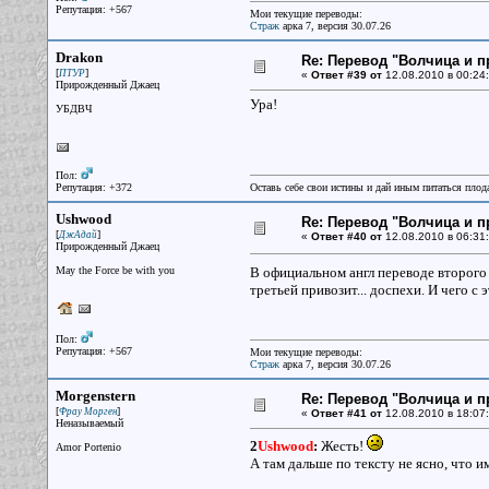
Репутация: +567
Мои текущие переводы:
Страж
арка 7, версия 30.07.26
Drakon
Re: Перевод "Волчица и п
[
]
ПТУР
«
Ответ #39 от
12.08.2010 в 00:24:
Прирожденный Джаец
Ура!
УБДВЧ
Пол:
Репутация: +372
Оставь себе свои истины и дай иным питаться плод
Ushwood
Re: Перевод "Волчица и п
[
]
ДжАдай
«
Ответ #40 от
12.08.2010 в 06:31:
Прирожденный Джаец
May the Force be with you
В официальном англ переводе второго
третьей привозит... доспехи. И чего с
Пол:
Репутация: +567
Мои текущие переводы:
Страж
арка 7, версия 30.07.26
Morgenstern
Re: Перевод "Волчица и п
[
]
Фрау Морген
«
Ответ #41 от
12.08.2010 в 18:07:
Неназываемый
2
Ushwood
:
Жесть!
Amor Portenio
А там дальше по тексту не ясно, что 