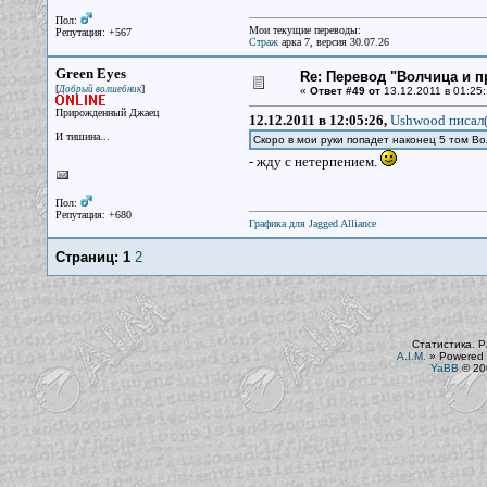
Пол:
Мои текущие переводы:
Репутация: +567
Страж
арка 7, версия 30.07.26
Green Eyes
Re: Перевод "Волчица и п
[
]
Добрый волшебник
«
Ответ #49 от
13.12.2011 в 01:25:
Прирожденный Джаец
12.12.2011 в 12:05:26,
Ushwood писал(
И тишина...
Скоро в мои руки попадет наконец 5 том Во
- жду с нетерпением.
Пол:
Репутация: +680
Графика для Jagged Alliance
Страниц:
1
2
Статистика. Р
A.I.M.
»
Powered 
YaBB
© 200