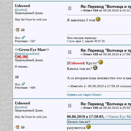
Ushwood
Re: Перевод "Волчица и п
[
]
ДжАдай
«
Ответ #34 от
06.06.2010 в 10:11:
Прирожденный Джаец
May the Force be with you
Я закончил 3 том
.
Пол:
Мои текущие переводы:
Репутация: +567
Страж
арка 7, версия 30.07.26
<<Green Eye Man>>
Re: Перевод "Волчица и п
[
]
Добрый волшебник
«
Ответ #35 от
06.06.2010 в 17:58:
Прирожденный Джаец
2
Ushwood
:
Круто!
И тишина...
Качать там же?
А со вторым пока неизвестно что и ка
Пол:
«
Изменён в : 06.06.2010 в 17:59:16 польз
Репутация: +680
Графика для Jagged Alliance
Ushwood
Re: Перевод "Волчица и п
[
]
ДжАдай
«
Ответ #36 от
06.06.2010 в 20:50:
Прирожденный Джаец
06.06.2010 в 17:58:05,
<<Green Eye Ma
May the Force be with you
Качать там же?
разумеется