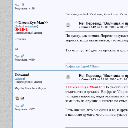
Пол:
Репутация: +166
But when you think it's all over, it's not over, it's not 
<<Green Eye Man>>
Re: Перевод "Волчица и п
[
]
Добрый волшебник
«
Ответ #42 от
12.08.2010 в 18:22:
Прирожденный Джаец
По факту, как помню, Лоренс покупает
И тишина...
впросак, когда оказывается, что эксп
Так что пусть будет не оружие, а досп
Пол:
Репутация: +680
Графика для Jagged Alliance
Ushwood
Re: Перевод "Волчица и п
[
]
ДжАдай
«
Ответ #43 от
12.08.2010 в 21:28:
Прирожденный Джаец
2
<<Green Eye Man>>
:
"По факту" - эт
May the Force be with you
отличается в деталях. Во фразе "Лорен
попадает впросак, когда оказывается
заменить на оружие, и ничего по смыс
Пол:
Репутация: +567
Есть мнение, что он купил и то, и дру
я начинаю думать, что они поступают 