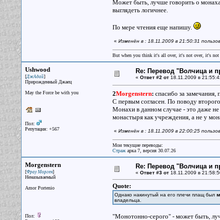
Может быть, лучше говорить о монахах
выглядеть логичнее.
По мере чтения еще напишу.
«
Изменён в : 18.11.2009 в 21:50:31 пользо
But when you think it's all over, it's not over, it's not 
Ushwood
Re: Перевод "Волчица и п
[
]
ДжАдай
«
Ответ #2 от
18.11.2009 в 21:55:4
Прирожденный Джаец
May the Force be with you
2
Morgenstern
:
спасибо за замечания,
С первым согласен. По поводу второго
Монахи в данном случае - это даже не
монастыря как учреждения, а не у мон
Пол:
Репутация: +567
«
Изменён в : 18.11.2009 в 22:00:25 польз
Мои текущие переводы:
Страж
арка 7, версия 30.07.26
Morgenstern
Re: Перевод "Волчица и п
[
]
Фрау Морген
«
Ответ #3 от
18.11.2009 в 21:58:5
Неназываемый
Quote:
Amor Portenio
Однако накинутый на его плечи плащ был
м
владельца.
"Монотонно-серого" - может быть, лу
Пол: