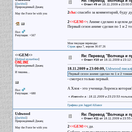
Re: Перевод "Волчица и п
[
]
ДжАдай
«
Ответ #9 от
18.11.2009 в 23:00:0
Прирожденный Джаец
2
cha
:
спасибо за комментарий, буду ду
May the Force be with you
2
<<GEM>>
:
Аниме сделано в целом дей
Первый сезон аниме сделан по 1 и 2 то
Пол:
Репутация: +567
Мои текущие переводы:
Страж
арка 7, версия 30.07.26
<<GEM>>
Re: Перевод "Волчица и п
[
]
Добрый волшебник
«
Ответ #10 от
18.11.2009 в 23:12:
Прирожденный Джаец
18.11.2009 в 23:00:09,
Ushwood писал(
И тишина...
Первый сезон аниме сделан по 1 и 2 томам 
- смотрел только первый.
А Хлоя - это ученица Лоренса которая
Пол:
Репутация: +680
«
Изменён в : 18.11.2009 в 23:23:53 польз
Графика для Jagged Alliance
Ushwood
Re: Перевод "Волчица и п
[
]
ДжАдай
«
Ответ #11 от
18.11.2009 в 23:55:
Прирожденный Джаец
2
<<GEM>>
:
да.
May the Force be with you
Собсно, если ты прочел первую главу 