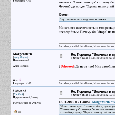
Репутация: +166
контекст. "Символизируя" - почему бы
Что-нибудь вроде "Однако накинутый 
Quote:
Внутри оказались медовые
катышки
.
Может, это исключительно моя реакци
несъедобным. Почему бы "drops" не пе
But when you think it's all over, it's not over, it's not 
Morgenstern
Re: Перевод "Волчица и п
[
]
Фрау Морген
«
Ответ #4 от
18.11.2009 в 21:59:3
Неназываемый
Amor Portenio
2
Ushwood
:
Да не за что! Мне самой и
Пол:
Репутация: +166
But when you think it's all over, it's not over, it's not 
Ushwood
Re: Перевод "Волчица и п
[
]
ДжАдай
«
Ответ #5 от
18.11.2009 в 22:10:4
Прирожденный Джаец
18.11.2009 в 21:58:50,
Morgenstern пис
May the Force be with you
"Монотонно-серого" - может быть, лучше уп
"Символизируя" - почему бы не использова
Что-нибудь вроде "Однако накинутый на е