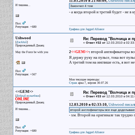
11.03.2010 в 21:48:09,
Ushwood писал(
И тишина...
Закончил 4 том
- а когда второй и третий будет - не в 
Пол:
Репутация: +680
Графика для Jagged Alliance
Ushwood
Re: Перевод "Волчица и п
[
]
ДжАдай
«
Ответ #32 от
12.03.2010 в 02:33:
Прирожденный Джаец
2
<<GEM>>
:
второй англофикаторы все
May the Force be with you
Я держу руку на пульсе, тока вот пуль
А третий том на инглише есть, я вот н
Пол:
Репутация: +567
Мои текущие переводы:
Страж
арка 7, версия 30.07.26
<<GEM>>
Re: Перевод "Волчица и п
[
]
Добрый волшебник
«
Ответ #33 от
12.03.2010 в 04:11:
Прирожденный Джаец
12.03.2010 в 02:33:10,
Ushwood писал(
И тишина...
второй англофикаторы все еще доделывают.
- хм. Второй на оригинале так трудно 
Пол:
Репутация: +680
Графика для Jagged Alliance