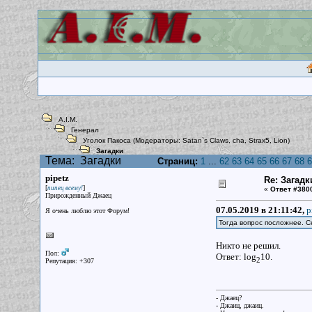
A.I.M.
Генерал
Уголок Пакоса
(Модераторы:
Satan`s Claws
,
cha
,
Strax5
,
Lion
)
Загадки
Тема:
Загадки
Страниц:
1
...
62
63
64
65
66
67
68
6
pipetz
Re: Загадк
[
]
пипец всему!
«
Ответ #380
Прирожденный Джаец
07.05.2019 в 21:11:42,
p
Я очень люблю этот Форум!
Тогда вопрос посложнее. С
Никто не решил.
Пол:
Ответ: log
10.
2
Репутация: +307
- Джаец?
- Джаиц, джаиц.