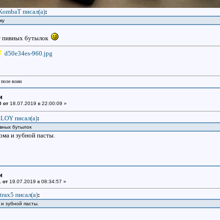
KombaT писал(a)
:
ку
от пивных бутылок
d50e34es-960.jpg
 поле воин
и
0 от
18.07.2019 в 22:00:09 »
LOY писал(a)
:
пивных бутылок
ма и зубной пасты.
и
 от
19.07.2019 в 08:34:57 »
trax5 писал(a)
:
и зубной пасты.