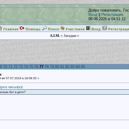
Добро пожаловать, Гос
Вход
||
Регистрация
.
08.08.2026 в 04:51:12
Главная
Помощь
Поиск
Участники
Вход
Регистрац
A.I.M.
« Загадки »
9
70
71
72
73
74
75
76
77
78
79
80
81
82
83
84
85
и
0 от
07.07.2019 в 19:08:35 »
ipetz писал(a)
:
колько бит в дите?