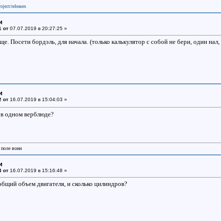
oject/releases
и
1 от
07.07.2019 в 20:27:25 »
е. Посети бордэль, для начала. (только калькулятор с собой не бери, один нал,
и
2 от
16.07.2019 в 15:04:03 »
 в одном верблюде?
 поле воин
и
3 от
16.07.2019 в 15:16:48 »
общий объем двигателя, и сколько цилиндров?