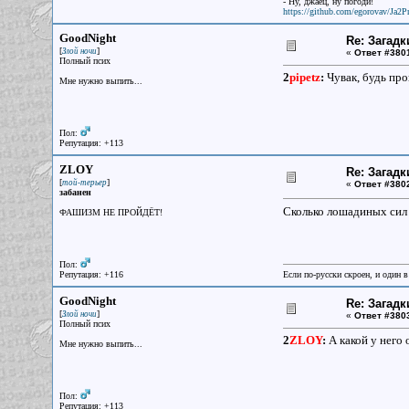
- Ну, джаец, ну погоди!
https://github.com/egorovav/Ja2Pr
GoodNight
Re: Загадк
[
]
Злой ночи
«
Ответ #380
Полный псих
2
pipetz
:
Чувак, будь прощ
Мне нужно выпить...
Пол:
Репутация: +113
ZLOY
Re: Загадк
[
]
той-терьер
«
Ответ #380
забанен
Сколько лошадиных сил
ФАШИЗМ НЕ ПРОЙДЁТ!
Пол:
Репутация: +116
Если по-русски скроен, и один в
GoodNight
Re: Загадк
[
]
Злой ночи
«
Ответ #380
Полный псих
2
ZLOY
:
А какой у него 
Мне нужно выпить...
Пол:
Репутация: +113