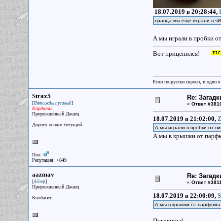
18.07.2019 в 20:28:44,
правда мы еще играли в чИ
А мы играли в пробки 
Вот прицепился!
Если по-русски скроен, и один в
Strax5
Re: Загадк
[
]
Пятижды пуганый
«
Ответ #381
Кардинал
Прирожденный Джаец
18.07.2019 в 21:02:00,
Z
Дорогу осилит бегущий
А мы играли в пробки от 
А мы в крышки от парфю
Пол:
Репутация: +649
aazmav
Re: Загадк
[
]
Айзер
«
Ответ #3811
Прирожденный Джаец
18.07.2019 в 22:00:09,
S
Колбасит
А мы в крышки от парфюма 
Пуговицы!