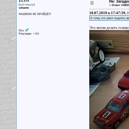
ZLOY
Re: Загадк
[
]
той-терьер
«
Ответ #380
забанен
18.07.2019 в 17:47:59,
K
ФАШИЗМ НЕ ПРОЙДЁТ!
А тому, кто умел поднять 
Это могли делать тольк
Пол:
Репутация: +116