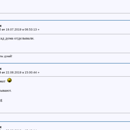
и
2 от
19.07.2019 в 08:53:13 »
ад дома отделывали.
еты думай!
и
3 от
22.08.2019 в 15:00:44 »
хмат
рывают.
и