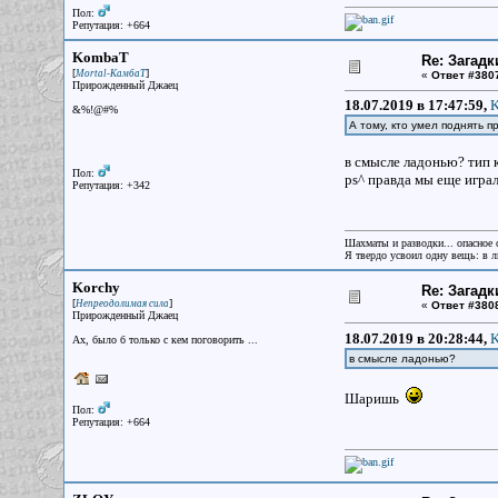
Пол:
Репутация: +664
KombaT
Re: Загадк
[
]
Mortal-КамбаТ
«
Ответ #380
Прирожденный Джаец
18.07.2019 в 17:47:59,
K
&%!@#%
А тому, кто умел поднять 
в смысле ладонью? тип 
Пол:
ps^ правда мы еще играл
Репутация: +342
Шахматы и разводки... опасное 
Я твердо усвоил одну вещь: в лю
Korchy
Re: Загадк
[
]
Непреодолимая сила
«
Ответ #380
Прирожденный Джаец
18.07.2019 в 20:28:44,
K
Ах, было б только с кем поговорить ...
в смысле ладонью?
Шаришь
Пол:
Репутация: +664