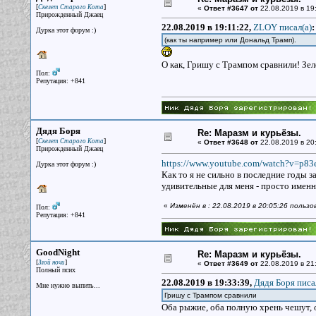
[
]
Скелет Старого Кота
«
Ответ #3647 от
22.08.2019 в 19
Прирожденный Джаец
22.08.2019 в 19:11:22,
ZLOY писал(a)
:
Дурка этот форум :)
(как ты например или Дональд Трамп).
О как, Гришу с Трампом сравнили! Зел
Пол:
Репутация: +841
Дядя Боря
Re: Маразм и курьёзы.
[
]
Скелет Старого Кота
«
Ответ #3648 от
22.08.2019 в 20
Прирожденный Джаец
https://www.youtube.com/watch?v=p8
Дурка этот форум :)
Как то я не сильно в последние годы 
удивительные для меня - просто именно 
«
Изменён в : 22.08.2019 в 20:05:26 польз
Пол:
Репутация: +841
GoodNight
Re: Маразм и курьёзы.
[
]
Злой ночи
«
Ответ #3649 от
22.08.2019 в 21
Полный псих
22.08.2019 в 19:33:39,
Дядя Боря писа
Мне нужно выпить...
Гришу с Трампом сравнили
Оба рыжие, оба полную хрень чешут, о