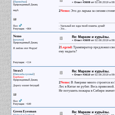
[
]
Переводчик
«
Ответ #3608 от
02.08.2019 в 08
Прирожденный Джаец
надА
2
Nemo
:
Это до ларька за сигами сгоня
Пол:
- Удельный вес ядра твоей планеты думай!
Репутация: +864
- Эээ...
Nemo
Re: Маразм и курьёзы.
[
]
капитан
«
Ответ #3609 от
02.08.2019 в 09
Прирожденный Джаец
2
Legend
:
Трампиратор предложил свою
Я люблю этот Форум!
ему надыть?
Репутация: +114
Strax5
Re: Маразм и курьёзы.
[
]
Пятижды пуганый
«
Ответ #3610 от
02.08.2019 в 09
Кардинал
Прирожденный Джаец
2
Nemo
:
В Америке много строится из 
Дорогу осилит бегущий
Лес в Китае не рубят. Весь привозной.
Не потушить пожары в Сибири значит 
Пол:
Репутация: +649
Green Eyesman
Re: Маразм и курьёзы.
[
]