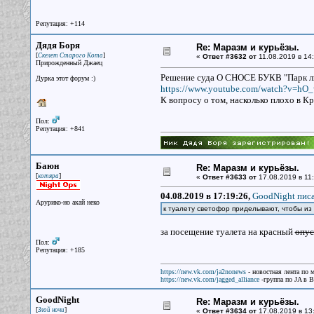
Репутация: +114
Дядя Боря
Re: Маразм и курьёзы.
[
]
Скелет Старого Кота
«
Ответ #3632 от
11.08.2019 в 14:
Прирожденный Джаец
Решение суда О СНОСЕ БУКВ "Парк ль
Дурка этот форум :)
https://www.youtube.com/watch?v=hO
К вопросу о том, насколько плохо в К
Пол:
Репутация: +841
Баюн
Re: Маразм и курьёзы.
[
]
котяра
«
Ответ #3633 от
17.08.2019 в 11:
04.08.2019 в 17:19:26,
GoodNight писа
Арурико-но акай неко
к туалету светофор приделывают, чтобы из
за посещение туалета на красный
опус
Пол:
Репутация: +185
https://new.vk.com/ja2nonews
- новостная лента по 
https://new.vk.com/jagged_alliance
-группа по JA в 
GoodNight
Re: Маразм и курьёзы.
[
]
Злой ночи
«
Ответ #3634 от
17.08.2019 в 13