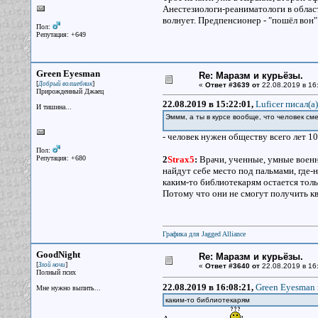
Анестезиологи-реаниматологи в облас
волнует. Предпенсионер - "пошёл вон"
Пол:
Репутация: +649
Green Eyesman
Re: Маразм и курьёзы.
[
]
Добрый волшебник
«
Ответ #3639 от
22.08.2019 в 16
Прирожденный Джаец
22.08.2019 в 15:22:01,
Luficer писал(a)
И тишина...
Эммм, а ты в курсе вообще, что человек см
- человек нужен обществу всего лет 10,
Пол:
Репутация: +680
2
Strax5
:
Врачи, ученные, умные военн
найдут себе место под пальмами, где-
каким-то библиотекарям остается толь
Потому что они не смогут получить к
Графика для Jagged Alliance
GoodNight
Re: Маразм и курьёзы.
[
]
Злой ночи
«
Ответ #3640 от
22.08.2019 в 16:
Полный псих
22.08.2019 в 16:08:21,
Green Eyesman 
Мне нужно выпить...
каким-то библиотекарям