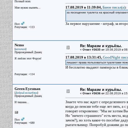
Полный псих
17.08.2019 в 11:39:04,
Баюн писал(a)
:
Мне нужно выпить...
за посещение туалета на красный опуска
За первое нарушение - штраф, за втор
Пол:
Репутация: +113
Nemo
Re: Маразм и курьёзы.
[
]
капитан
«
Ответ #3635 от
19.08.2019 в 08
Прирожденный Джаец
17.08.2019 в 13:31:45,
GoodNight писа
Я люблю этот Форум!
лишают права пользоваться туалетами пож
И бесплатно выдают памперсы в ближа
Репутация: +114
Green Eyesman
Re: Маразм и курьёзы.
[
]
Добрый волшебник
«
Ответ #3636 от
22.08.2019 в 15
Прирожденный Джаец
Знаете что нас ждет с определенного 
И тишина...
когда до пенсии тебе еще лет пять, а с
говорят откровенно: "Мы не хотим Ва
Но "ничего страшного" есть места, ко
Пол:
зачем?), но хоть какое-то пособие дад
Репутация: +680
рыгательницу. Попробуй доживи до п