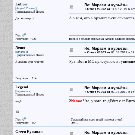
Luficer
Re: Маразм и курьёзы.
[
]
Аццкий Сотона
«
Ответ #3602 от
11.07.2019 в 12:
Прирожденный Джаец
А о том, что в Архангельске спивается 
Да, это негр :)
Пол:
Репутация: +321
Ночью в тёмных переулках Астаны слышно цокань
Nemo
Re: Маразм и курьёзы.
[
]
капитан
«
Ответ #3603 от
01.08.2019 в 09
Прирожденный Джаец
Ура! Вот и МО приступило к тушению
Я люблю этот Форум!
Репутация: +114
Legend
Re: Маразм и курьёзы.
[
]
Переводчик
«
Ответ #3604 от
01.08.2019 в 15
Прирожденный Джаец
2
Nemo
:
Что, у кого-то дЕбит с крЕдит
надА
Пол:
- Удельный вес ядра твоей планеты думай!
Репутация: +864
- Эээ...
Green Eyesman
Re: Маразм и курьёзы.