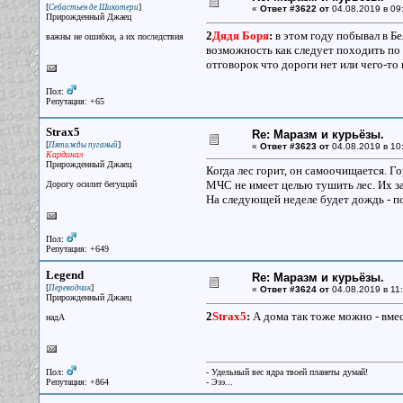
[
]
Себастьен де Шикотери
«
Ответ #3622 от
04.08.2019 в 09
Прирожденный Джаец
2
Дядя Боря
:
в этом году побывал в Бе
важны не ошибки, а их последствия
возможность как следует походить по 
отговорок что дороги нет или чего-то 
Пол:
Репутация: +65
Strax5
Re: Маразм и курьёзы.
[
]
Пятижды пуганый
«
Ответ #3623 от
04.08.2019 в 10
Кардинал
Прирожденный Джаец
Когда лес горит, он самоочищается. Г
МЧС не имеет целью тушить лес. Их з
Дорогу осилит бегущий
На следующей неделе будет дождь - по
Пол:
Репутация: +649
Legend
Re: Маразм и курьёзы.
[
]
Переводчик
«
Ответ #3624 от
04.08.2019 в 11:
Прирожденный Джаец
2
Strax5
:
А дома так тоже можно - вме
надА
Пол:
- Удельный вес ядра твоей планеты думай!
Репутация: +864
- Эээ...