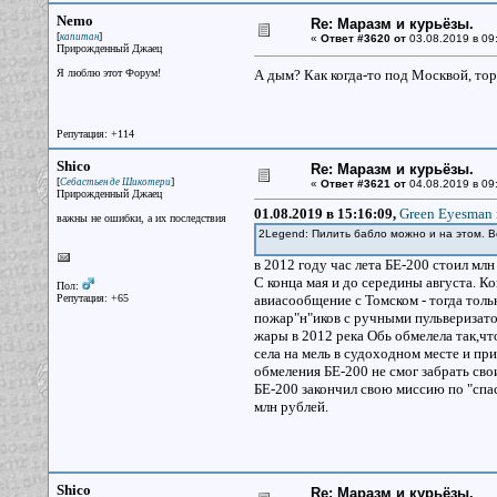
Nemo
Re: Маразм и курьёзы.
[
]
капитан
«
Ответ #3620 от
03.08.2019 в 09
Прирожденный Джаец
Я люблю этот Форум!
А дым? Как когда-то под Москвой, тор
Репутация: +114
Shico
Re: Маразм и курьёзы.
[
]
Себастьен де Шикотери
«
Ответ #3621 от
04.08.2019 в 09
Прирожденный Джаец
01.08.2019 в 15:16:09,
Green Eyesman 
важны не ошибки, а их последствия
2Legend: Пилить бабло можно и на этом. Во
в 2012 году час лета БЕ-200 стоил мл
С конца мая и до середины августа. К
Пол:
Репутация: +65
авиасообщение с Томском - тогда тол
пожар"н"иков с ручными пульверизатор
жары в 2012 река Обь обмелела так,ч
села на мель в судоходном месте и пр
обмеления БЕ-200 не смог забрать сво
БЕ-200 закончил свою миссию по "спас
млн рублей.
Shico
Re: Маразм и курьёзы.