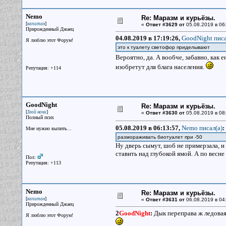
Nemo
Re: Маразм и курьёзы.
[
]
капитан
«
Ответ #3629 от
05.08.2019 в 06
Прирожденный Джаец
04.08.2019 в 17:19:26,
GoodNight писа
Я люблю этот Форум!
это к туалету светофор приделывают
Вероятно, да. А вообче, забавно, как
изобретут для блага населения.
Репутация: +114
GoodNight
Re: Маразм и курьёзы.
[
]
Злой ночи
«
Ответ #3630 от
05.08.2019 в 08
Полный псих
05.08.2019 в 06:13:57,
Nemo писал(a)
:
Мне нужно выпить...
размораживать биотуалет при -50
Ну дверь сымут, шоб не примерзала, и
ставить над глубокой ямой. А по весне
Пол:
Репутация: +113
Nemo
Re: Маразм и курьёзы.
[
]
капитан
«
Ответ #3631 от
06.08.2019 в 04
Прирожденный Джаец
2
GoodNight
:
Дык переправа ж ледовая.
Я люблю этот Форум!