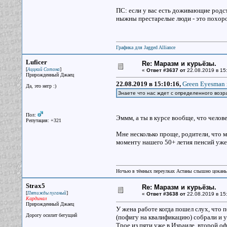
ПС: если у вас есть доживающие родст
ныжны престарелые люди - это похор
Графика для Jagged Alliance
Luficer
Re: Маразм и курьёзы.
[
]
Аццкий Сотона
«
Ответ #3637 от
22.08.2019 в 15
Прирожденный Джаец
22.08.2019 в 15:10:16,
Green Eyesman 
Да, это негр :)
Знаете что нас ждет с определенного возр
Пол:
Эммм, а ты в курсе вообще, что челове
Репутация: +321
Мне несколько проще, родители, что мо
моменту нашего 50+ летия пенсий уже 
Ночью в тёмных переулках Астаны слышно цокань
Strax5
Re: Маразм и курьёзы.
[
]
Пятижды пуганый
«
Ответ #3638 от
22.08.2019 в 15
Кардинал
Прирожденный Джаец
У жена работе когда пошел слух, что 
Дорогу осилит бегущий
(пофигу на квалификацию) собрали и у
Трое из пяти уже в Израиле, второй о