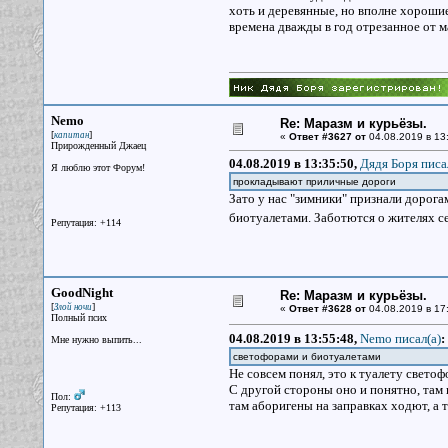
хоть и деревянные, но вполне хорошие
времена дважды в год отрезанное от м
Nemo
Re: Маразм и курьёзы.
[
]
капитан
«
Ответ #3627 от
04.08.2019 в 13
Прирожденный Джаец
04.08.2019 в 13:35:50,
Дядя Боря писа
Я люблю этот Форум!
прокладывают приличные дороги
Зато у нас "зимники" признали дорога
биотуалетами. Заботются о жителях с
Репутация: +114
GoodNight
Re: Маразм и курьёзы.
[
]
Злой ночи
«
Ответ #3628 от
04.08.2019 в 17
Полный псих
04.08.2019 в 13:55:48,
Nemo писал(a)
:
Мне нужно выпить...
светофорами и биотуалетами
Не совсем понял, это к туалету свето
С другой стороны оно и понятно, там в
Пол:
там аборигены на заправках ходют, а 
Репутация: +113