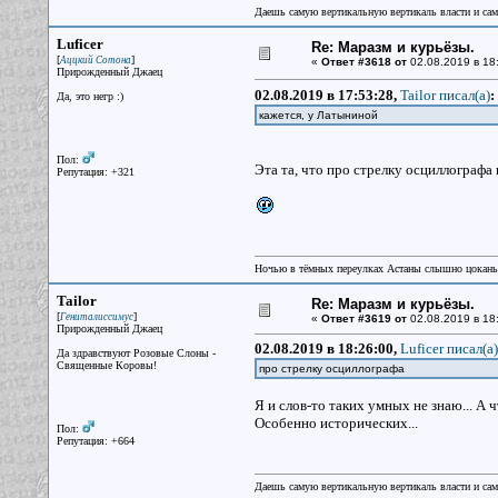
Даешь самую вертикальную вертикаль власти и са
Luficer
Re: Маразм и курьёзы.
[
]
Аццкий Сотона
«
Ответ #3618 от
02.08.2019 в 18
Прирожденный Джаец
02.08.2019 в 17:53:28,
Tailor писал(a)
:
Да, это негр :)
кажется, у Латыниной
Пол:
Эта та, что про стрелку осциллографа 
Репутация: +321
Ночью в тёмных переулках Астаны слышно цокань
Tailor
Re: Маразм и курьёзы.
[
]
Гениталиссимус
«
Ответ #3619 от
02.08.2019 в 18
Прирожденный Джаец
02.08.2019 в 18:26:00,
Luficer писал(a)
Да здравствуют Розовые Слоны -
Священные Коровы!
про стрелку осциллографа
Я и слов-то таких умных не знаю... А 
Особенно исторических...
Пол:
Репутация: +664
Даешь самую вертикальную вертикаль власти и са