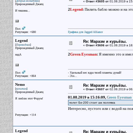
[
]
Добрый волшебник
«
Ответ #3605 от
01.08.2019 в 15
Прирожденный Джаец
2
Legend
:
Пилить бабло можно и на этом
И тишина...
Пол:
Репутация: +680
Графика для Jagged Alliance
Legend
Re: Маразм и курьёзы.
[
]
Переводчик
«
Ответ #3606 от
01.08.2019 в 18
Прирожденный Джаец
2
Green Eyesman
:
Я именно это и имел
надА
Пол:
- Удельный вес ядра твоей планеты думай!
Репутация: +864
- Эээ...
Nemo
Re: Маразм и курьёзы.
[
]
капитан
«
Ответ #3607 от
02.08.2019 в 06
Прирожденный Джаец
01.08.2019 в 15:16:09,
Green Eyesman 
Я люблю этот Форум!
полет Бе-200 стоит аж полляма
Интересно, пустого или с водой на п
Репутация: +114
Legend
Re: Маразм и курьёзы.