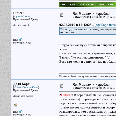
Luficer
Re: Маразм и курьёзы.
[
]
Аццкий Сотона
«
Ответ #3614 от
02.08.2019 в 12
Прирожденный Джаец
02.08.2019 в 12:42:25,
Дядя Боря писа
Да, это негр :)
Так и тут, глядя на карту - вижу, что горит
нет никого.
Пол:
Репутация: +321
Я туда сейчас кучу техники отправляю
ждем.
Не пожарная техника, строительная, в
Так что "не все так однозначно" (с)
Есть там люди и у них сейчас проблем
Ночью в тёмных переулках Астаны слышно цокань
Дядя Боря
Re: Маразм и курьёзы.
[
]
Скелет Старого Кота
«
Ответ #3615 от
02.08.2019 в 13
Прирожденный Джаец
2
Luficer
:
В верховьях Лены - скажем та
Дурка этот форум :)
там и газо-нефтепроводы в Китай тяну
задерживают - нет самолётного сообщен
только вахтовики - строители и лесор
эвакуировать, чем отстаивать от пожа
Пол:
Репутация: +841
пожарную полосу пошире экскаваторами