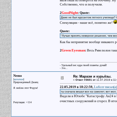
вылетишь из поворота на обочину. Ну 
Собственно, что и получили.
2
GoodNight
:
Quote:
Даже не был курсантом летного училища? О
Спекуляции - наше всё, понятно же!
Quote:
"Лучше принять неверное решение, чем во
Как бы непринятие вообще никакого р
2
Green Eyesman
:
Весь Рмм полон таки
- Удельный вес ядра твоей планеты думай!
- Эээ...
Nemo
Re: Маразм и курьёзы.
[
]
капитан
«
Ответ #3601 от
11.07.2019 в 11:
Прирожденный Джаец
22.05.2019 в 18:22:59,
Luficer писал(a)
Я люблю этот Форум!
ты сначала вешал все на самолет, вот мол,
Видели в Ютюбе "Катастрофу Ан24 в Н
очистных сооружений и сгорел. В ито
Репутация: +114