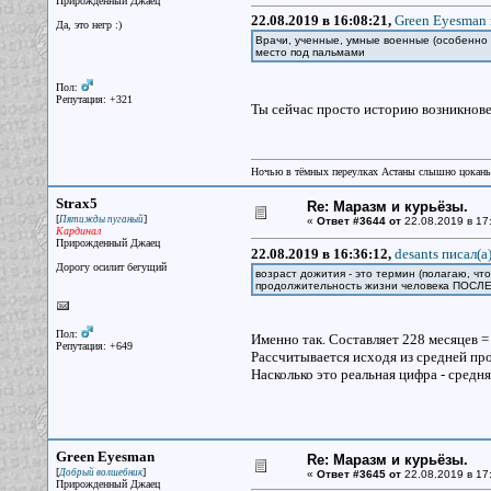
Прирожденный Джаец
22.08.2019 в 16:08:21,
Green Eyesman 
Да, это негр :)
Врачи, ученные, умные военные (особенно
место под пальмами
Пол:
Репутация: +321
Ты сейчас просто историю возникнов
Ночью в тёмных переулках Астаны слышно цокань
Strax5
Re: Маразм и курьёзы.
[
]
Пятижды пуганый
«
Ответ #3644 от
22.08.2019 в 17
Кардинал
Прирожденный Джаец
22.08.2019 в 16:36:12,
desants писал(a
Дорогу осилит бегущий
возраст дожития - это термин (полагаю, ч
продолжительность жизни человека ПОСЛЕ н
Пол:
Именно так. Составляет 228 месяцев = 
Репутация: +649
Рассчитывается исходя из средней про
Насколько это реальная цифра - средня
Green Eyesman
Re: Маразм и курьёзы.
[
]
Добрый волшебник
«
Ответ #3645 от
22.08.2019 в 17
Прирожденный Джаец