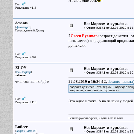
А такие еще есть
!
Пол:
Репутация: +113
desants
Re: Маразм и курьёзы.
[
]
Десантура!
«
Ответ #3641 от
22.08.2019 в 16
Прирожденный Джаец
2
Green Eyesman
:
возраст дожития - э
называется), определяющий продолжит
до пенсии
Пол:
Репутация: +502
ZLOY
Re: Маразм и курьёзы.
[
]
той-терьер
«
Ответ #3642 от
22.08.2019 в 16
забанен
22.08.2019 в 16:36:12,
desants писал(a
ФАШИЗМ НЕ ПРОЙДЁТ!
возраст дожития - это термин, определяю
возраста, а не пять лет до пенсии
Пол:
Это одно и тоже. А на пенсии у людей
Репутация: +116
Если по-русски скроен, и один в поле воин
Luficer
Re: Маразм и курьёзы.
[
]
Аццкий Сотона
«
Ответ #3643 от
22.08.2019 в 17