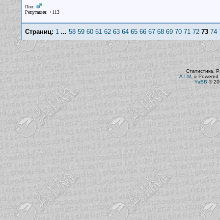
Пол:
Репутация: +113
Страниц:
1
...
58
59
60
61
62
63
64
65
66
67
68
69
70
71
72
73
74
Статистика. Р
A.I.M.
»
Powered 
YaBB
© 200