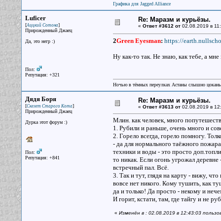
Графика для Jagged Alliance
Luficer
Re: Маразм и курьёзы.
[
]
Аццкий Сотона
«
Ответ #3612 от
02.08.2019 в 11:
Прирожденный Джаец
2
Green Eyesman
:
https://earth.nullsch
Да, это негр :)
Ну как-то так. Не знаю, как тебе, а мн
Пол:
Репутация: +321
Ночью в тёмных переулках Астаны слышно цокань
Дядя Боря
Re: Маразм и курьёзы.
[
]
Скелет Старого Кота
«
Ответ #3613 от
02.08.2019 в 12
Прирожденный Джаец
Млин. как человек, много попутешеств
Дурка этот форум :)
1. Рубили и раньше, очень много и со
2. Горело всегда, горело помногу. Толк
- да для нормального таёжного пожара
техники и воды - это просто доп.топли
Пол:
Репутация: +841
то никак. Если огонь угрожал деревне 
встречный пал. Всё.
3. Так и тут, глядя на карту - вижу, чт
вовсе нет никого. Кому тушить, как т
да и только! Да просто - некому и нече
И горит, кстати, там, где тайгу и не 
«
Изменён в : 02.08.2019 в 12:43:03 польз