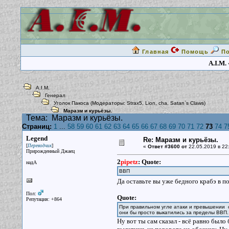
Главная
Помощь
П
A.I.M.
A.I.M.
Генерал
Уголок Пакоса
(Модераторы:
Strax5
,
Lion
,
cha
,
Satan`s Claws
)
Маразм и курьёзы.
Тема:
Маразм и курьёзы.
Страниц:
1
...
58
59
60
61
62
63
64
65
66
67
68
69
70
71
72
73
74
7
Legend
Re: Маразм и курьёзы.
[
]
Переводчик
«
Ответ #3600 от
22.05.2019 в 22
Прирожденный Джаец
2
pipetz
:
Quote:
надА
ВВП
Да оставьте вы уже бедного крабэ в п
Пол:
Quote:
Репутация: +864
При правильном угле атаки и превышении 
они бы просто выкатились за пределы ВВП.
Ну вот ты сам сказал - всё равно был