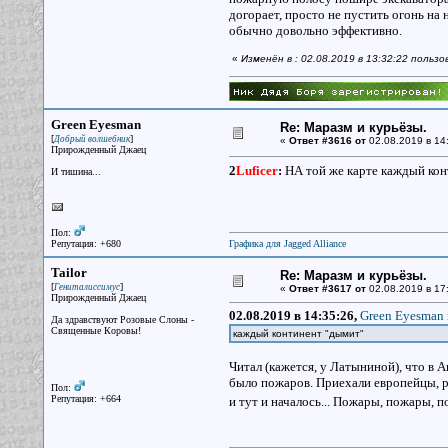
догорает, просто не пустить огонь на 
обычно довольно эффективно.
«
Изменён в : 02.08.2019 в 13:32:22 польз
Green Eyesman
Re: Маразм и курьёзы.
[
]
Добрый волшебник
«
Ответ #3616 от
02.08.2019 в 14
Прирожденный Джаец
2
Luficer
:
НА той же карте каждый конт
И тишина...
Пол:
Репутация: +680
Графика для Jagged Alliance
Tailor
Re: Маразм и курьёзы.
[
]
Гениталиссимус
«
Ответ #3617 от
02.08.2019 в 17
Прирожденный Джаец
02.08.2019 в 14:35:26,
Green Eyesman 
Да здравствуют Розовые Слоны -
Священные Коровы!
каждый континент "дымит"
Читал (кажется, у Латыниной), что в 
было пожаров. Приехали европейцы, ре
Пол:
Репутация: +664
и тут и началось... Пожары, пожары, 