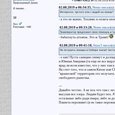
Добрый волшебник
«
Ответ #3611 от
02.08.2019 в 09:
Прирожденный Джаец
02.08.2019 в 06:34:35,
Nemo писал(a)
:
И тишина...
Интересно, пустого или с водой на пожар
- а это не важно. Топливо и оплата пил
Пол:
Репутация: +680
02.08.2019 в 09:33:20,
Nemo писал(a)
:
Трампиратор предложил свою помощчь в ту
- бабахнуть атомом. Это ж Трамп!
02.08.2019 в 09:41:18,
Strax5 писал(a)
Не потушить пожары в Сибири значит поста
- о как! Пусть санкции снимут и долла
и Южная Америки (та еще не все выруб
вряд ли всем известно, что у них там в
На счет того, что в самом Китае или С
"вражеской" территории это получать
свободного рыночка.
---
Давайте честно. А не пох что там с ле
высуши все озера. Людям будет пох. Р
остальные либо ради пиара, либо за де
Планета переживет (и не такое пережив