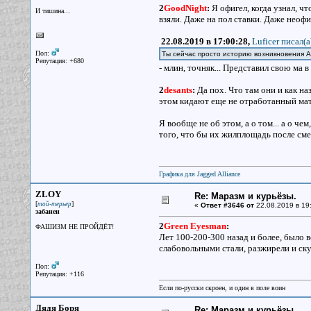
2
GoodNight
:
Я офигел, когда узнал, чт
И тишина...
взяли. Даже на пол ставки. Даже неоф
22.08.2019 в 17:00:28,
Luficer писал(a
Пол:
Ты сейчас просто историю возникновения 
Репутация: +680
- млин, точняк... Представил свою ма в
2
desants
:
Да пох. Что там они и как на
этом кидают еще не отработанный мат
Я вообще не об этом, а о том... а о ч
того, что бы их жилплощадь после сме
Графика для Jagged Alliance
ZLOY
Re: Маразм и курьёзы.
[
]
той-терьер
«
Ответ #3646 от
22.08.2019 в 19:
забанен
2
Green Eyesman
:
ФАШИЗМ НЕ ПРОЙДЁТ!
Лет 100-200-300 назад и более, было в
слабовольными стали, разжирели и ску
Пол:
Репутация: +116
Если по-русски скроен, и один в поле воин
Дядя Боря
Re: Маразм и курьёзы.