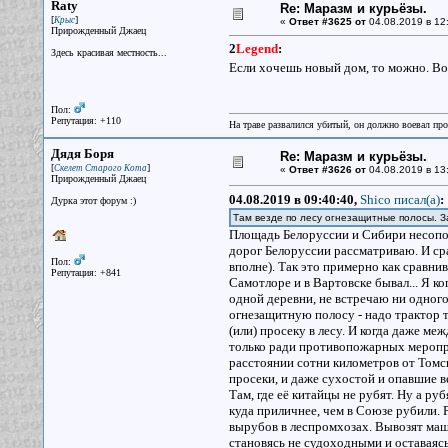
Raty
Re: Маразм и курьёзы.
[
]
Крыс
«
Ответ #3625 от
04.08.2019 в 12
Прирожденный Джаец
2
Legend
:
Здесь красивая местность...
Если хочешь новый дом, то можно. Во
Пол:
Репутация: +110
На траве развалился убитый, он должно воевал прот
Дядя Боря
Re: Маразм и курьёзы.
[
]
Скелет Старого Кота
«
Ответ #3626 от
04.08.2019 в 13
Прирожденный Джаец
04.08.2019 в 09:40:40,
Shico писал(a)
:
Дурка этот форум :)
Там везде по лесу огнезащитные полосы. За
Площадь Белоруссии и Сибири несопос
дорог Белоруссии рассматриваю. И ср
Пол:
вполне). Так это примерно как сравни
Репутация: +841
Самотлоре и в Вартовске бывал... Я ко
одной деревни, не встречаю ни одного
огнезащитную полосу - надо трактор ту
(или) просеку в лесу. И когда даже ме
только ради противопожарных мероприя
расстоянии сотни километров от Томс
просеки, и даже сухостой и опавшие ве
Там, где её китайцы не рубят. Ну а ру
куда приличнее, чем в Союзе рубили. 
вырубов в леспромхозах. Вывозят маш
становясь не судоходными и оставаяс