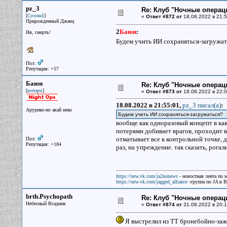
pz_3
Re: Клуб "Ночные операци
[
]
Сусаний
«
Ответ #872 от
18.08.2022 в 21:5
Прирожденный Джаец
2
Баюн
:
Ня, смерть!
Будем учить ИИ сохраняться-загружа
Пол:
Репутация: +57
Баюн
Re: Клуб "Ночные операци
[
]
котяра
«
Ответ #873 от
18.08.2022 в 22:0
18.08.2022 в 21:55:01,
pz_3 писал(a)
:
Арурико-но акай неко
Будем учить ИИ сохраняться-загружаться?
вообще как одноразовый концепт в ка
потерями добивает врагов, проходит в
отматывает все к контрольной точке, 
Пол:
Репутация: +184
раз, на упреждение. так сказать, рога
https://new.vk.com/ja2nonews
- новостная лента по 
https://new.vk.com/jagged_alliance
-группа по JA в 
brth.Psychopath
Re: Клуб "Ночные операци
Небесный Всадник
«
Ответ #874 от
31.08.2022 в 20:1
Я выстрелил из ТТ бронебойно-зажи