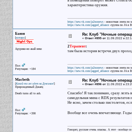
в помещении поворот может стоить бол
характеристика оружия.
https://new.vk.com/ja2nonews
- новостная лента по 
https://new.vk.com/jagged_alliance
-группа по JA в 
Баюн
Re: Клуб "Ночные операци
[
]
котяра
«
Ответ #895 от
11.09.2022 в 22:1
2
Терапевт
:
Арурико-но акай неко
там была история встречи двух проход
Пол:
https://new.vk.com/ja2nonews
- новостная лента по 
Репутация: +184
https://new.vk.com/jagged_alliance
-группа по JA в 
Macbeth
Re: Клуб "Ночные операци
[
]
Какой-то лес идет на Дунсинан!
«
Ответ #896 от
11.09.2022 в 23:2
Прирожденный Джаец
Спасибо! Я так понимаю, сразу лезть 
Death turns all to ash.
самодельная мина с RDX результатов н
Не ясно, зачем столько пистолетов, ес
Пол:
Вообще все очень впечатляюще. Годы
Репутация: +398
Говорят, русские очень опасны. А этот - вообще со