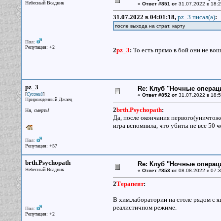
Небесный Всадник
«
Ответ #851 от
31.07.2022 в 18:2
31.07.2022 в 04:01:18,
pz_3 писал(a)
:
после выхода на страт. карту
Пол:
Репутация: +2
2
pz_3
:
То есть прямо в бой они не во
pz_3
Re: Клуб "Ночные операци
[
]
Сусаний
«
Ответ #852 от
31.07.2022 в 18:5
Прирожденный Джаец
2
brth.Psychopath
:
Ня, смерть!
Да, после окончания первого(уничтоже
игра вспомнила, что убиты не все 50 ч
Пол:
Репутация: +57
brth.Psychopath
Re: Клуб "Ночные операци
Небесный Всадник
«
Ответ #853 от
08.08.2022 в 07:3
2
Терапевт
:
В хим.лаборатории на столе рядом с я
реалистичном режиме.
Пол:
Репутация: +2