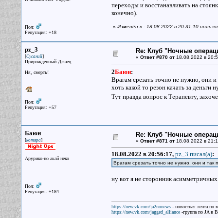
переходы и восстанавливать на стоянк
конечно).
«
Изменён в : 18.08.2022 в 20:31:10 поль
Пол:
Репутация: +18
pz_3
Re: Клуб "Ночные операци
[
]
Сусаний
«
Ответ #870 от
18.08.2022 в 20:5
Прирожденный Джаец
2
Баюн
:
Ня, смерть!
Врагам срезать точно не нужно, они и
хоть какой то резон качать за деньги
Тут правда вопрос к Терапевту, захоче
Пол:
Репутация: +57
Баюн
Re: Клуб "Ночные операци
[
]
котяра
«
Ответ #871 от
18.08.2022 в 21:1
18.08.2022 в 20:56:17,
pz_3 писал(a)
:
Арурико-но акай неко
Врагам срезать точно не нужно, они и так 
ну вот я не сторонник асимметричных 
Пол:
Репутация: +184
https://new.vk.com/ja2nonews
- новостная лента по 
https://new.vk.com/jagged_alliance
-группа по JA в 