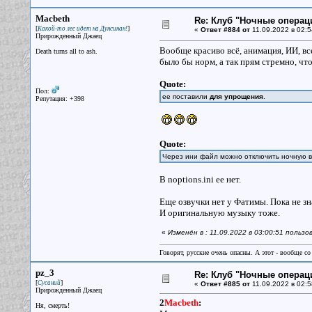
Macbeth
Re: Клуб "Ночные операци
[
]
Какой-то лес идет на Дунсинан!
«
Ответ #884 от
11.09.2022 в 02:5
Прирожденный Джаец
Вообще красиво всё, анимация, ИИ, все
Death turns all to ash.
было бы норм, а так прям стремно, что
Quote:
Пол:
ее поставили
для упрощения
.
Репутация: +398
Quote:
Через ини файл можно отключить ночную в
В noptions.ini ее нет.
Еще озвучки нет у Фатимы. Пока не зн
И оригинальную музыку тоже.
«
Изменён в : 11.09.2022 в 03:00:51 польз
Говорят, русские очень опасны. А этот - вообще со
pz_3
Re: Клуб "Ночные операци
[
]
Сусаний
«
Ответ #885 от
11.09.2022 в 02:5
Прирожденный Джаец
2
Macbeth
:
Ня, смерть!