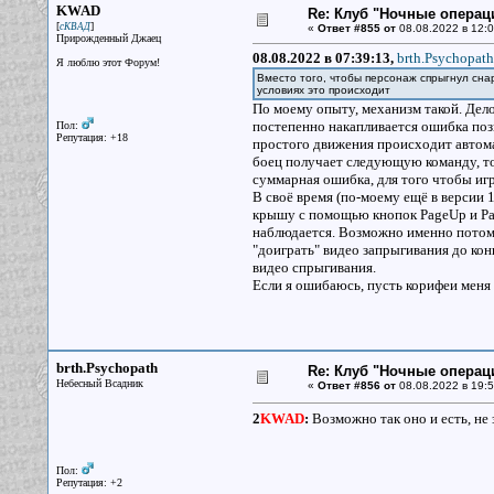
KWAD
Re: Клуб "Ночные операци
[
]
сКВАД
«
Ответ #855 от
08.08.2022 в 12:0
Прирожденный Джаец
08.08.2022 в 07:39:13,
brth.Psychopath
Я люблю этот Форум!
Вместо того, чтобы персонаж спрыгнул снар
условиях это происходит
По моему опыту, механизм такой. Дел
постепенно накапливается ошибка поз
Пол:
Репутация: +18
простого движения происходит автома
боец получает следующую команду, то
суммарная ошибка, для того чтобы игр
В своё время (по-моему ещё в версии 1
крышу с помощью кнопок PageUp и Pag
наблюдается. Возможно именно потому,
"доиграть" видео запрыгивания до кон
видео спрыгивания.
Если я ошибаюсь, пусть корифеи меня 
brth.Psychopath
Re: Клуб "Ночные операци
Небесный Всадник
«
Ответ #856 от
08.08.2022 в 19:5
2
KWAD
:
Возможно так оно и есть, не 
Пол:
Репутация: +2