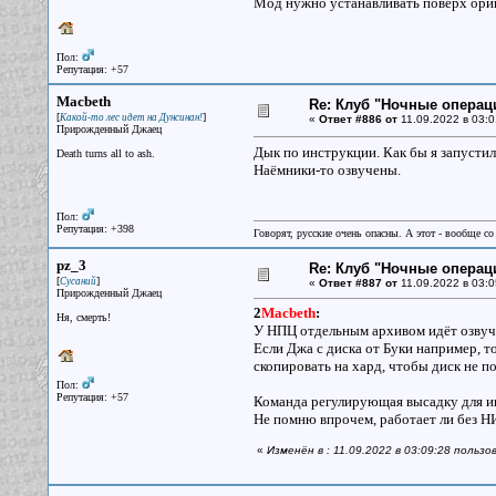
Мод нужно устанавливать поверх ориг
Пол:
Репутация: +57
Macbeth
Re: Клуб "Ночные операци
[
]
Какой-то лес идет на Дунсинан!
«
Ответ #886 от
11.09.2022 в 03:0
Прирожденный Джаец
Дык по инструкции. Как бы я запустил
Death turns all to ash.
Наёмники-то озвучены.
Пол:
Репутация: +398
Говорят, русские очень опасны. А этот - вообще со
pz_3
Re: Клуб "Ночные операци
[
]
Сусаний
«
Ответ #887 от
11.09.2022 в 03:0
Прирожденный Джаец
2
Macbeth
:
Ня, смерть!
У НПЦ отдельным архивом идёт озвучка,
Если Джа с диска от Буки например, т
скопировать на хард, чтобы диск не по
Пол:
Репутация: +57
Команда регулирующая высадку для ин
Не помню впрочем, работает ли без Н
«
Изменён в : 11.09.2022 в 03:09:28 польз