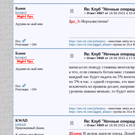
Баюн
Re: Клуб "Ночные операци
[
]
котяра
«
Ответ #867 от
18.08.2022 в 16:4
2
pz_3
:
Нереалистична!
Арурико-но акай неко
Пол:
https://new.vk.com/ja2nonews
- новостная лента по 
Репутация: +184
https://new.vk.com/jagged_alliance
-группа по JA в 
Баюн
Re: Клуб "Ночные операци
[
]
котяра
«
Ответ #868 от
18.08.2022 в 17:4
написал по поводу стамины ментов/вра
Арурико-но акай неко
а что, если снижать ботам макс стами
каждый час будет падать на 5% вплоть 
по 5% в час. с одной стороны, это выг
исключить из правила десант, например
Пол:
Репутация: +184
уровень навыка меньше, то будет ин
https://new.vk.com/ja2nonews
- новостная лента по 
https://new.vk.com/jagged_alliance
-группа по JA в 
KWAD
Re: Клуб "Ночные операци
[
]
сКВАД
«
Ответ #869 от
18.08.2022 в 20:3
Прирожденный Джаец
2
Баюн
:
В целом, идея не плоха. Дораб
Я люблю этот Форум!