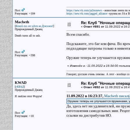
Пол:
https://new.vk.com/ja2nonews
- новостная лента по 
Репутация: +184
https://new.vk.com/jagged_alliance
-группа по JA в 
Macbeth
Re: Клуб "Ночные операци
[
]
Какой-то лес идет на Дунсинан!
«
Ответ #891 от
11.09.2022 в 16:2
Прирожденный Джаец
Всем спасибо.
Death turns all to ash.
Подскажите, это баг или фича. Во вр
подходящие патроны только в инвентар
Пол:
Репутация: +398
Оружие теперь не улучшается пружинам
«
Изменён в : 11.09.2022 в 16:34:00 польз
Говорят, русские очень опасны. А этот - вообще со
KWAD
Re: Клуб "Ночные операци
[
]
сКВАД
«
Ответ #892 от
11.09.2022 в 16:4
Прирожденный Джаец
11.09.2022 в 16:23:37,
Macbeth писал(
Я люблю этот Форум!
Оружие теперь не улучшается пружинами, у
Да, здесь нет ни удлинителей, ни пру
изготовления самодельных мин. Рецеп
Пол:
ссылки на дистрибутив НО.
Репутация: +18