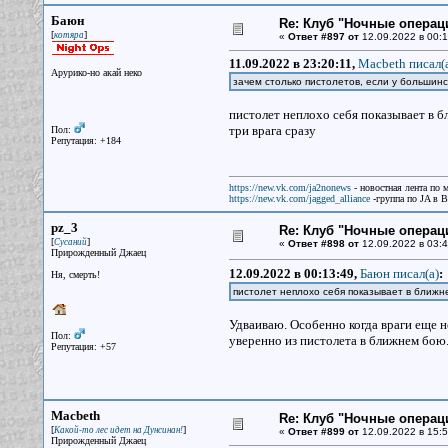
Баюн
Re: Клуб "Ночные операци
[
]
котяра
«
Ответ #897 от
12.09.2022 в 00:1
11.09.2022 в 23:20:11,
Macbeth писал(
Арурико-но акай неко
зачем столько пистолетов, если у большинс
пистолет неплохо себя показывает в бл
три врага сразу
Пол:
Репутация: +184
https://new.vk.com/ja2nonews
- новостная лента по 
https://new.vk.com/jagged_alliance
-группа по JA в 
pz_3
Re: Клуб "Ночные операци
[
]
Сусаний
«
Ответ #898 от
12.09.2022 в 03:4
Прирожденный Джаец
12.09.2022 в 00:13:49,
Баюн писал(a)
:
Ня, смерть!
пистолет неплохо себя показывает в ближн
Удваиваю. Особенно когда враги еще н
Пол:
уверенно из пистолета в ближнем бою. 
Репутация: +57
Macbeth
Re: Клуб "Ночные операци
[
]
Какой-то лес идет на Дунсинан!
«
Ответ #899 от
12.09.2022 в 15:5
Прирожденный Джаец