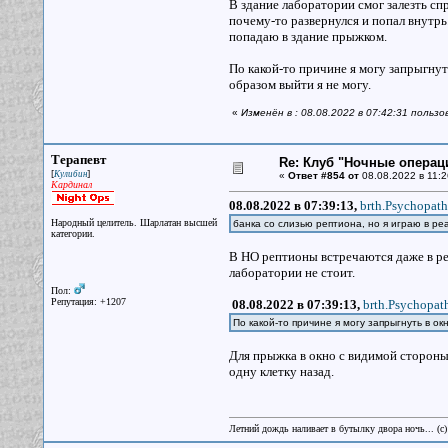
В здание лаборатории смог залезть сп
почему-то развернулся и попал внутрь.
попадаю в здание прыжком.
По какой-то причине я могу запрыгнуть
образом выйти я не могу.
«
Изменён в : 08.08.2022 в 07:42:31 пользо
Терапевт
Re: Клуб "Ночные операци
[
]
Кулибин
«
Ответ #854 от
08.08.2022 в 11:2
Кардинал
08.08.2022 в 07:39:13,
brth.Psychopath
Народный целитель. Шарлатан высшей
банка со слизью рептиона, но я играю в р
категории.
В НО рептионы встречаются даже в реа
лаборатории не стоит.
Пол:
Репутация: +1207
08.08.2022 в 07:39:13,
brth.Psychopat
По какой-то причине я могу запрыгнуть в ок
Для прыжка в окно с видимой стороны
одну клетку назад.
Летний дождь наливает в бутылку двора ночь... (с