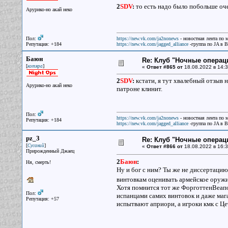
2
SDV
:
то есть надо было побольше оче
Арурико-но акай неко
Пол:
https://new.vk.com/ja2nonews
- новостная лента по 
Репутация: +184
https://new.vk.com/jagged_alliance
-группа по JA в 
Баюн
Re: Клуб "Ночные операци
[
]
котяра
«
Ответ #865 от
18.08.2022 в 14:3
2
SDV
:
кстати, я тут хвалебный отзыв 
Арурико-но акай неко
патроне клинит.
Пол:
https://new.vk.com/ja2nonews
- новостная лента по 
Репутация: +184
https://new.vk.com/jagged_alliance
-группа по JA в 
pz_3
Re: Клуб "Ночные операци
[
]
Сусаний
«
Ответ #866 от
18.08.2022 в 16:3
Прирожденный Джаец
2
Баюн
:
Ня, смерть!
Ну и бог с ним? Ты же не диссертаци
винтовкам оценивать армейское оружи
Хотя помнится тот же ФорготтенВеапо
Пол:
испанцами самих винтовок и даже мага
Репутация: +57
испытвают априори, а игроки кмк с Це