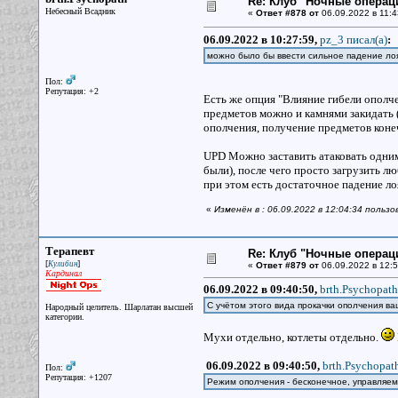
Re: Клуб "Ночные операци
Небесный Всадник
«
Ответ #878 от
06.09.2022 в 11:4
06.09.2022 в 10:27:59,
pz_3 писал(a)
:
можно было бы ввести сильное падение лоя
Пол:
Репутация: +2
Есть же опция "Влияние гибели ополчен
предметов можно и камнями закидать (
ополчения, получение предметов конеч
UPD Можно заставить атаковать одним 
были), после чего просто загрузить лю
при этом есть достаточное падение лоя
«
Изменён в : 06.09.2022 в 12:04:34 пользо
Терапевт
Re: Клуб "Ночные операци
[
]
Кулибин
«
Ответ #879 от
06.09.2022 в 12:5
Кардинал
06.09.2022 в 09:40:50,
brth.Psychopath
С учётом этого вида прокачки ополчения в
Народный целитель. Шарлатан высшей
категории.
Мухи отдельно, котлеты отдельно.
06.09.2022 в 09:40:50,
brth.Psychopat
Пол:
Репутация: +1207
Режим ополчения - бесконечное, управляем