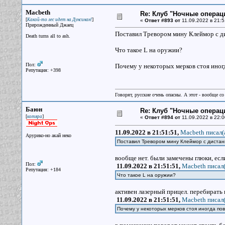
Macbeth
Re: Клуб "Ночные операци
[
]
Какой-то лес идет на Дунсинан!
«
Ответ #893 от
11.09.2022 в 21:5
Прирожденный Джаец
Поставил Тревором мину Клеймор с ди
Death turns all to ash.
Что такое L на оружии?
Пол:
Почему у некоторых мерков стоя иногд
Репутация: +398
Говорят, русские очень опасны. А этот - вообще со
Баюн
Re: Клуб "Ночные операци
[
]
котяра
«
Ответ #894 от
11.09.2022 в 22:0
11.09.2022 в 21:51:51,
Macbeth писал(
Арурико-но акай неко
Поставил Тревором мину Клеймор с дистанц
вообще нет. были замечены глюки, есл
Пол:
11.09.2022 в 21:51:51,
Macbeth писал(
Репутация: +184
Что такое L на оружии?
активен лазерный прицел. перебират
11.09.2022 в 21:51:51,
Macbeth писал(
Почему у некоторых мерков стоя иногда по