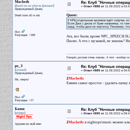
Macbeth
Re: Клуб "Ночные операци
[
]
Какой-то лес идет на Дунсинан!
«
Ответ #888 от
11.09.2022 в 03:4
Прирожденный Джаец
Quote:
Death turns all to ash.
У НПЦ отдельным архивом идёт озвучка, есть
Если Джа с диска от Буки например, то там
хард, чтобы диск не портить). Понимаю, что
Пол:
Репутация: +398
Ага, все были, кроме NPC_SPEECH.SL
Пасип. А что с музыкой, не знаешь? Но
Говорят, русские очень опасны. А этот - вообще со
pz_3
Re: Клуб "Ночные операци
[
]
Сусаний
«
Ответ #889 от
11.09.2022 в 04:0
Прирожденный Джаец
2
Macbeth
:
Ня, смерть!
Емнип самое простое - удалить папку 
Пол:
Репутация: +57
Баюн
Re: Клуб "Ночные операци
[
]
котяра
«
Ответ #890 от
11.09.2022 в 09:4
2
Macbeth
:
в nightops\music можно кла
Арурико-но акай неко