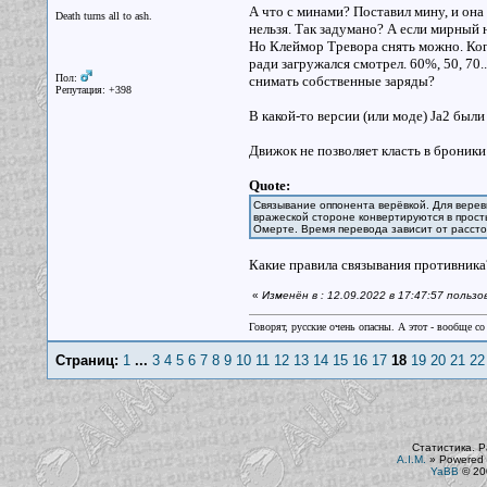
А что с минами? Поставил мину, и она 
Death turns all to ash.
нельзя. Так задумано? А если мирный
Но Клеймор Тревора снять можно. Когд
ради загружался смотрел. 60%, 50, 70.
Пол:
снимать собственные заряды?
Репутация: +398
В какой-то версии (или моде) Ja2 был
Движок не позволяет класть в броники
Quote:
Связывание оппонента верёвкой. Для верев
вражеской стороне конвертируются в прост
Омерте. Время перевода зависит от расстоя
Какие правила связывания противника
«
Изменён в : 12.09.2022 в 17:47:57 польз
Говорят, русские очень опасны. А этот - вообще со
Страниц:
1
...
3
4
5
6
7
8
9
10
11
12
13
14
15
16
17
18
19
20
21
22
Статистика. Р
A.I.M.
»
Powered 
YaBB
© 200