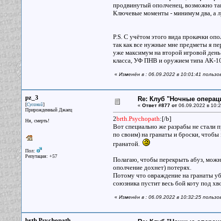
продвинутый ополченец, возможно так
Ключевые моменты - минимум два, а л
P.S. С учётом этого вида прокачки оп
так как все нужные мне предметы я п
уже максимум на второй игровой день 
класса, УФ ПНВ и оружием типа АК-1
«
Изменён в : 06.09.2022 в 10:01:41 пользо
pz_3
Re: Клуб "Ночные операци
[
]
Сусаний
«
Ответ #877 от
06.09.2022 в 10:2
Прирожденный Джаец
2
brth.Psychopath
:[/b]
Ня, смерть!
Вот специально же разрабы не стали 
по своим) на гранаты и броски, чтоб
гранатой.
Пол:
Репутация: +57
Полагаю, чтобы перекрыть абуз, можно
ополчение дохнет) потерях.
Потому что овраждение на гранаты убь
союзника пустит весь бой коту под хво
«
Изменён в : 06.09.2022 в 10:32:25 польз
brth.Psychopath