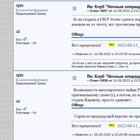
SDV
Re: Клуб "Ночные операци
[
]
Самосад для Верующих
«
Ответ #857 от
14.08.2022 в 15:1
Прирожденный Джаец
Если создать в I.M.P. более одного п
анализа на эл. почту, все три письма 
Offtop:
Пол:
Репутация: +34
Вот прицепился!
2022-08-13_I
«
Изменён в : 14.08.2022 в 15:18:39 польз
«Если же у кого из вас недостаёт мудрости, да прос
Послание апостола Иакова (глава 1, стих 5).
SDV
Re: Клуб "Ночные операци
[
]
Самосад для Верующих
«
Ответ #858 от
14.08.2022 в 15:2
Прирожденный Джаец
Возможность многократного найма Рича
оригинальному сюжету), а потом, по к
отдана Кармену, просто удивляет...
Offtop:
Пол:
Репутация: +34
Скрин из предыдущей версии, но предп
Вот прицепился!
2022-08-11_s
«
Изменён в : 06.09.2022 в 10:29:38 польз