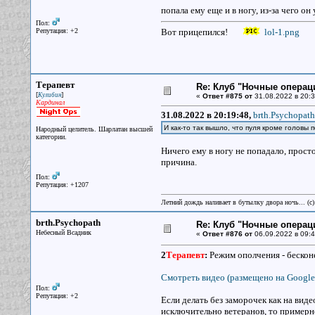
попала ему еще и в ногу, из-за чего о
Пол:
Репутация: +2
Вот прицепился!
lol-1.png
Терапевт
Re: Клуб "Ночные операци
[
]
Кулибин
«
Ответ #875 от
31.08.2022 в 20:3
Кардинал
31.08.2022 в 20:19:48,
brth.Psychopath
И как-то так вышло, что пуля кроме головы 
Народный целитель. Шарлатан высшей
категории.
Ничего ему в ногу не попадало, просто
причина.
Пол:
Репутация: +1207
Летний дождь наливает в бутылку двора ночь... (с
brth.Psychopath
Re: Клуб "Ночные операци
Небесный Всадник
«
Ответ #876 от
06.09.2022 в 09:4
2
Терапевт
:
Режим ополчения - бесконе
Смотреть видео (размещено на Google 
Пол:
Репутация: +2
Если делать без заморочек как на виде
исключительно ветеранов, то примерно