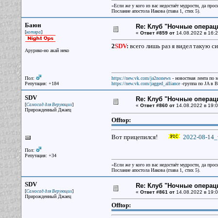
«Если же у кого из вас недостаёт мудрости, да прос
Послание апостола Иакова (глава 1, стих 5).
Баюн
Re: Клуб "Ночные операци
[
]
котяра
«
Ответ #859 от
14.08.2022 в 16:2
2
SDV
:
всего лишь раз я видел такую сил
Арурико-но акай неко
Пол:
https://new.vk.com/ja2nonews
- новостная лента по 
Репутация: +184
https://new.vk.com/jagged_alliance
-группа по JA в 
SDV
Re: Клуб "Ночные операци
[
]
Самосад для Верующих
«
Ответ #860 от
14.08.2022 в 19:0
Прирожденный Джаец
Offtop:
Вот прицепился!
2022-08-14_
Пол:
Репутация: +34
«Если же у кого из вас недостаёт мудрости, да прос
Послание апостола Иакова (глава 1, стих 5).
SDV
Re: Клуб "Ночные операци
[
]
Самосад для Верующих
«
Ответ #861 от
14.08.2022 в 19:0
Прирожденный Джаец
Offtop: