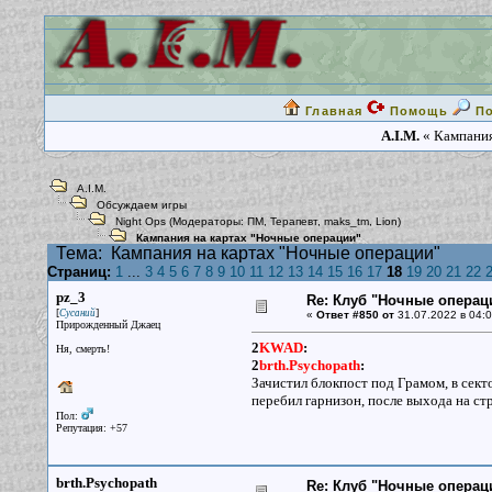
Главная
Помощь
П
A.I.M.
« Кампания
A.I.M.
Обсуждаем игры
Night Ops
(Модераторы:
ПМ
,
Терапевт
,
maks_tm
,
Lion
)
Кампания на картах "Ночные операции"
Тема:
Кампания на картах "Ночные операции"
Страниц:
1
...
3
4
5
6
7
8
9
10
11
12
13
14
15
16
17
18
19
20
21
22
pz_3
Re: Клуб "Ночные операци
[
]
Сусаний
«
Ответ #850 от
31.07.2022 в 04:0
Прирожденный Джаец
2
KWAD
:
Ня, смерть!
2
brth.Psychopath
:
Зачистил блокпост под Грамом, в секто
перебил гарнизон, после выхода на стр
Пол:
Репутация: +57
brth.Psychopath
Re: Клуб "Ночные операци