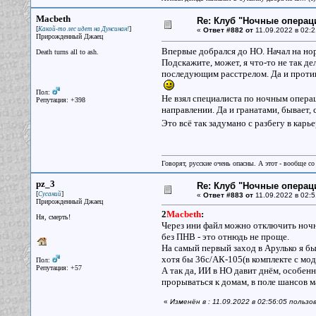
Macbeth
Re: Клуб "Ночные операци
[
]
Какой-то лес идет на Дунсинан!
«
Ответ #882 от
11.09.2022 в 02:2
Прирожденный Джаец
Впервые добрался до НО. Начал на н
Death turns all to ash.
Подскажите, может, я что-то не так д
последующим расстрелом. Да и против
Пол:
Не взял специалиста по ночным операц
Репутация: +398
направлении. Да и гранатами, бывает,
Это всё так задумано с разбегу в карь
Говорят, русские очень опасны. А этот - вообще со
pz_3
Re: Клуб "Ночные операци
[
]
Сусаний
«
Ответ #883 от
11.09.2022 в 02:5
Прирожденный Джаец
2
Macbeth
:
Ня, смерть!
Через ини файл можно отключить ночн
без ПНВ - это отнюдь не проще.
На самый первый заход в Арулько я бы 
хотя бы 36с/АК-105(в комплекте с мод
Пол:
Репутация: +57
А так да, ИИ в НО давит днём, особен
прорываться к домам, в поле шансов м
«
Изменён в : 11.09.2022 в 02:56:05 польз