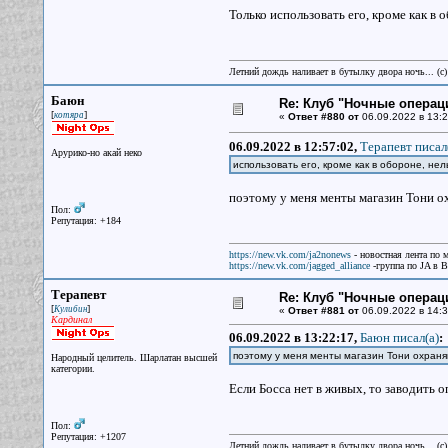
Только использовать его, кроме как в 
Летний дождь наливает в бутылку двора ночь... (с
Баюн
Re: Клуб "Ночные операци
[
]
котяра
«
Ответ #880 от
06.09.2022 в 13:2
06.09.2022 в 12:57:02,
Терапевт писал
Арурико-но акай неко
использовать его, кроме как в обороне, нел
поэтому у меня менты магазин Тони ох
Пол:
Репутация: +184
https://new.vk.com/ja2nonews
- новостная лента по 
https://new.vk.com/jagged_alliance
-группа по JA в 
Терапевт
Re: Клуб "Ночные операци
[
]
Кулибин
«
Ответ #881 от
06.09.2022 в 14:3
Кардинал
06.09.2022 в 13:22:17,
Баюн писал(a)
:
поэтому у меня менты магазин Тони охраня
Народный целитель. Шарлатан высшей
категории.
Если Босса нет в живых, то заводить 
Пол:
Репутация: +1207
Летний дождь наливает в бутылку двора ночь... (с