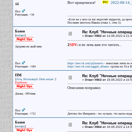
Вот прицепился!
2022-08-14_b
Пол:
Репутация: +34
«Если же у кого из вас недостаёт мудрости, да прос
Послание апостола Иакова (глава 1, стих 5).
Баюн
Re: Клуб "Ночные операци
[
]
котяра
«
Ответ #862 от
14.08.2022 в 21:4
2
SDV
:
и не лень вам это читать...
Арурико-но акай неко
Пол:
https://new.vk.com/ja2nonews
- новостная лента по 
Репутация: +184
https://new.vk.com/jagged_alliance
-группа по JA в 
ПМ
Re: Клуб "Ночные операци
[
]
JA'ец. Настоящий. Одна штука :
«
Ответ #863 от
18.08.2022 в 10:5
Кардинал
Описания поправил.
Джаец - НОчник
Пол:
Репутация: +712
Детство без Интернета - это лучшее, что могла под
Баюн
Re: Клуб "Ночные операци
[
]
котяра
«
Ответ #864 от
18.08.2022 в 14:3