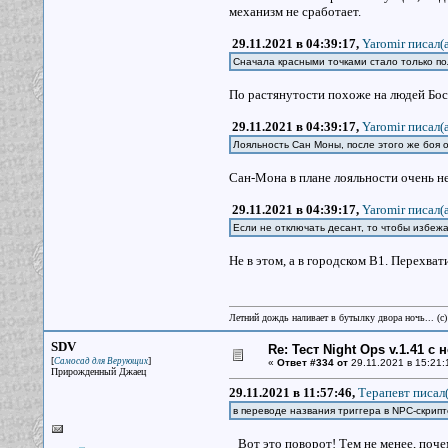
механизм не сработает.
29.11.2021 в 04:39:17,
Yaromir писал(a
Сначала красными точками стало только по
По растянутости похоже на людей Бос
29.11.2021 в 04:39:17,
Yaromir писал(a
Лояльность Сан Моны, после этого же боя 
Сан-Мона в плане лояльности очень н
29.11.2021 в 04:39:17,
Yaromir писал(a
Если не отключать десант, то чтобы избеж
Не в этом, а в городском В1. Перехват
Летний дождь наливает в бутылку двора ночь... (с
SDV
Re: Тест Night Ops v.1.41 с
[
]
Самосад для Верующих
«
Ответ #334 от
29.11.2021 в 15:21:
Прирожденный Джаец
29.11.2021 в 11:57:46,
Терапевт писал(
в переводе названия триггера в NPC-скрип
Вот это поворот! Тем не менее, поче