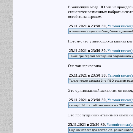
В концепции мода НО она не враждебна 
становится возможным набрать некото
остаётся за игроком.
25.11.2021 в 23:50:30,
Yaromir писал(a
и почему-то с кулаком боец бежит к дальней
Потому, что у валяющихся главная кле
25.11.2021 в 23:50:30,
Yaromir писал(a
Также при первом посещении подвального у
Она так нарисована.
25.11.2021 в 23:50:30,
Yaromir писал(a
Только после захвата 3-го ПВО всадник рас
Это оригинальный механизм, он никогд
25.11.2021 в 23:50:30,
Yaromir писал(a
сектор L14 стал обозначаться как ПВО на к
Это пропущенный атавизм из кампани
25.11.2021 в 23:50:30,
Yaromir писал(a
Ещё начитался про сектор А6, решил набра