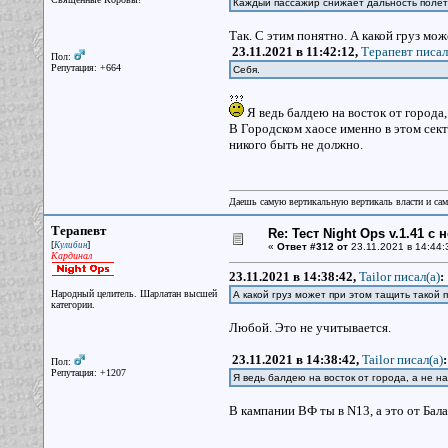
Каждый пассажир снижает дальность полёта
Так. С этим понятно. А какой груз мо
23.11.2021 в 11:42:12,
Терапевт писал
Пол:
Репутация: +664
Себя.
Я ведь балдею на восток от города, 
В Городском хаосе именно в этом сект
никого быть не должно.
Даешь самую вертикальную вертикаль власти и са
Терапевт
Re: Тест Night Ops v.1.41 с
[
]
Кулибин
«
Ответ #312 от
23.11.2021 в 14:44:
Кардинал
23.11.2021 в 14:38:42,
Tailor писал(a)
:
Народный целитель. Шарлатан высшей
А какой груз может при этом тащить такой 
категории.
Любой. Это не учитывается.
23.11.2021 в 14:38:42,
Tailor писал(a)
:
Пол:
Репутация: +1207
Я ведь балдею на восток от города, а не на
В кампании ВФ ты в N13, а это от Бала