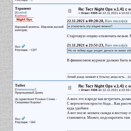
Терапевт
Re: Тест Night Ops v.1.41 с
[
]
Кулибин
«
Ответ #305 от
22.11.2021 в 10:02:
Кардинал
22.11.2021 в 09:28:28,
Bars писал(a)
:
а отключить эту опцию можно?
Народный целитель. Шарлатан высшей
категории.
Стартовую опцию отключить нельзя. Мо
21.11.2021 в 23:51:23,
Bars писал(a)
:
Пол:
Репутация: +1207
Но не пойму куда уходят деньги по мимо об
В финансовом журнале должно быть в
Летний дождь наливает в бутылку двора ночь... (с
Tailor
Re: Тест Night Ops v.1.41 с
[
]
Гениталиссимус
«
Ответ #306 от
22.11.2021 в 23:33:
Прирожденный Джаец
А кого это я вроде как встретить долже
Да здравствуют Розовые Слоны -
Священные Коровы!
С вертолетом просто беда... Как расс
куда удобнее.
А вот после захвата склада к востоку 
становится. Может, подсократить там 
Пол:
Репутация: +664