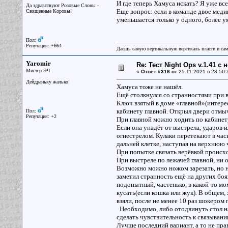
И где теперь Хамуса искать? Я уже все 
Да здравствуют Розовые Слоны -
Еще вопрос: если в команде двое меди
Священные Коровы!
уменьшается только у одного, более ум
Пол:
Репутация: +664
Даешь самую вертикальную вертикаль власти и са
Yaromir
Re: Тест Night Ops v.1.41 с
Мистер ЭЧ
«
Ответ #316 от
25.11.2021 в 23:50:
Дейдраньку жалько!
Хамуса тоже не нашёл.
Ещё столкнулся со странностями при 
Ключ взятый в доме «главной»(интерес
кабинету главной. Открыл двери отмы
Пол:
Репутация: +2
При главной можно ходить по кабинету,
Если она упадёт от выстрела, ударов и
огнестрелом. Кулаки перетекают в час
дальней клетке, наступая на верхнюю ч
При попытке связать верёвкой происхо
При выстреле по лежачей главной, ни 
Возможно можно ножом зарезать, но н
заметил странность ещё на других боях
подопытный, частенько, в какой-то мо
кусать(если кошка или жук). В общем, 
взяли, после не менее 10 раз шокером
Необходимо, либо отодвинуть стол на
сделать чувствительность к связывани
Лучше последний вариант, а то не прав