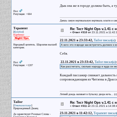
Дык она же в городе должна быть, а ту
Пол:
Репутация: +664
Даешь самую вертикальную вертикаль власти и са
Терапевт
Re: Тест Night Ops v.1.41 с
[
]
Кулибин
«
Ответ #310 от
23.11.2021 в 11:42:
Кардинал
22.11.2021 в 23:33:42,
Tailor писал(a)
:
Народный целитель. Шарлатан высшей
А кого это я вроде как встретить должен к 
категории.
Себя.
22.11.2021 в 23:33:42,
Tailor писал(a)
:
Пол:
Репутация: +1207
Как рассчитать, сколько народу и куда он 
Каждый пассажир снижает дальность п
сопровождающим из Читзены в Драссен,
Летний дождь наливает в бутылку двора ночь... (с
Tailor
Re: Тест Night Ops v.1.41 с
[
]
Гениталиссимус
«
Ответ #311 от
23.11.2021 в 14:38:
Прирожденный Джаец
23.11.2021 в 11:42:12,
Терапевт писал(
Да здравствуют Розовые Слоны -
Священные Коровы!