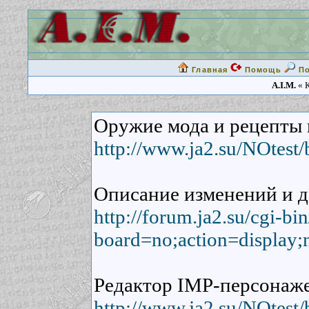
Главная
Помощь
П
A.I.M.
« К
Оружие мода и рецепты 
http://www.ja2.su/NOtest
Описание изменений и д
http://forum.ja2.su/cgi-b
board=no;action=display;
Редактор IMP-персонаже
http://www.ja2.su/NOtest