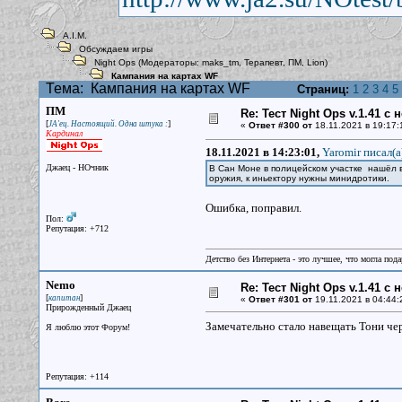
A.I.M.
Обсуждаем игры
Night Ops
(Модераторы:
maks_tm
,
Терапевт
,
ПМ
,
Lion
)
Кампания на картах WF
Тема:
Кампания на картах WF
Страниц:
1
2
3
4
5
ПМ
Re: Тест Night Ops v.1.41 с
[
]
JA'ец. Настоящий. Одна штука :
«
Ответ #300 от
18.11.2021 в 19:17:
Кардинал
18.11.2021 в 14:23:01,
Yaromir писал(a
Джаец - НОчник
В Сан Моне в полицейском участке нашёл в
оружия, к иньектору нужны минидротики.
Ошибка, поправил.
Пол:
Репутация: +712
Детство без Интернета - это лучшее, что могла под
Nemo
Re: Тест Night Ops v.1.41 с
[
]
капитан
«
Ответ #301 от
19.11.2021 в 04:44:
Прирожденный Джаец
Замечательно стало навещать Тони чер
Я люблю этот Форум!
Репутация: +114