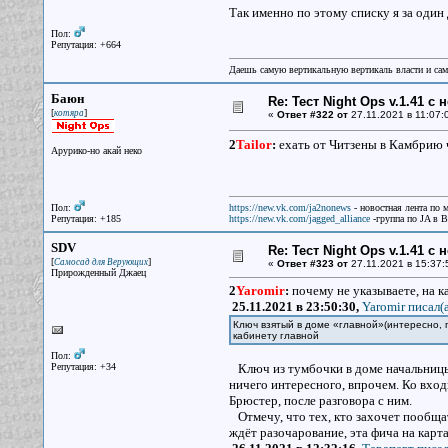
Так именно по этому списку я за один д
Пол:
Репутация: +664
Даешь самую вертикальную вертикаль власти и са
Баюн
Re: Тест Night Ops v.1.41 с
[
]
котяра
«
Ответ #322 от
27.11.2021 в 11:07:
2
Tailor
:
ехать от Читзены в Камбрию 
Арурико-но акай неко
Пол:
https://new.vk.com/ja2nonews
- новостная лента по 
Репутация: +185
https://new.vk.com/jagged_alliance
-группа по JA в 
SDV
Re: Тест Night Ops v.1.41 с
[
]
Самосад для Верующих
«
Ответ #323 от
27.11.2021 в 15:37:
Прирожденный Джаец
2
Yaromir
:
почему не указываете, на к
25.11.2021 в 23:50:30,
Yaromir писал(a
Ключ взятый в доме «главной»(интересно, 
кабинету главной
Пол:
Репутация: +34
Ключ из тумбочки в доме начальницы 
ничего интересного, впрочем. Ко вход
Брюстер, после разговора с ним.
Отмечу, что тех, кто захочет пообщат
ждёт разочарование, эта фича на карта