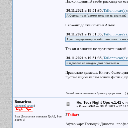
Плохо ищешь. В твоём раскладе он ест
30.11.2021 в 19:51:35,
Tailor писал(a)
:
А Сержанта в Грамме тоже не ты спрятал? 
Сержант должен быть в Альме.
30.11.2021 в 19:51:35,
Tailor писал(a)
:
А уж Шварценегеровский гранатомет - это ч
Так он и в жизни не противотанковый.
30.11.2021 в 19:51:35,
Tailor писал(a)
:
и я далеко не каждый дом обыскиваю.
Правильно делаешь. Ничего более ценн
пустые ящики карты всякой фигнёй, пр
Летний дождь наливает в бутылку двора ночь... (с
Bonarienz
Re: Тест Night Ops v.1.41 с
[
]
Хороший ариец
«
Ответ #344 от
30.11.2021 в 22:01:
2
Tailor
:
Враг Джавдета в анимации ДжА2, Бон-
а-рьен-ц!
Афтар карт Тлеющей Дикости - професс