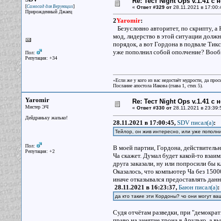
Re: Тест Night Ops v.1.41 с
[
]
Самосад для Верующих
«
Ответ #329 от
28.11.2021 в 17:00:
Прирожденный Джаец
2
Yaromir
:
Безусловно авторитет, по скрипту, а 
мод, лидерство в этой ситуации должн
порядок, а вот Гордона в подвале Тикс
уже пополнил собой ополчение? Вообще
Пол:
Репутация: +34
«Если же у кого из вас недостаёт мудрости, да прос
Послание апостола Иакова (глава 1, стих 5).
Yaromir
Re: Тест Night Ops v.1.41 с
Мистер ЭЧ
«
Ответ #330 от
28.11.2021 в 23:39:
Дейдраньку жалько!
28.11.2021 в 17:00:45,
SDV писал(a)
:
Тейлор, он жив интересно, или уже попол
Пол:
В моей партии, Гордона, действительно
Репутация: +2
Ча скажет. Думал будет какой-то взаи
друга заказали, ну или попросили бы к
Оказалось, что компьютер Ча без 1500
иначе отказывался предоставлять данн
28.11.2021 в 16:23:37,
Баюн писал(a)
:
да кто такие эти Кордоны? чо они могут ва
Судя отчётам разведки, при "демокра
право на занятие трона в Арулько, а 