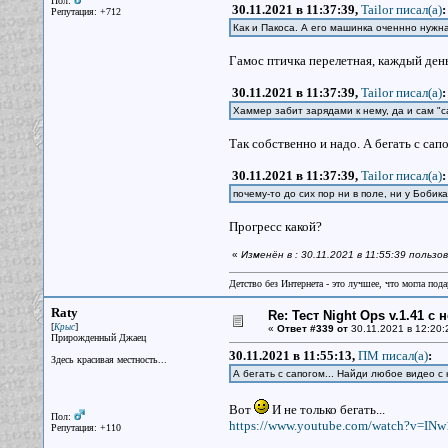
Пол:
30.11.2021 в 11:37:39,
Tailor писал(a)
:
Репутация: +712
Как и Пакоса. А его машинка оченнно нужна
Гамос птичка перелетная, каждый день
30.11.2021 в 11:37:39,
Tailor писал(a)
:
Хаммер забит зарядами к нему, да и сам "с
Так собственно и надо. А бегать с сап
30.11.2021 в 11:37:39,
Tailor писал(a)
:
почему-то до сих пор ни в поле, ни у Боб
Прогресс какой?
«
Изменён в : 30.11.2021 в 11:55:39 польз
Детство без Интернета - это лучшее, что могла под
Raty
Re: Тест Night Ops v.1.41 с
[
]
Крыс
«
Ответ #339 от
30.11.2021 в 12:20:
Прирожденный Джаец
30.11.2021 в 11:55:13,
ПМ писал(a)
:
Здесь красивая местность...
А бегать с сапогом... Найди любое видео с 
Вот
И не только бегать...
Пол:
https://www.youtube.com/watch?v=IN
Репутация: +110