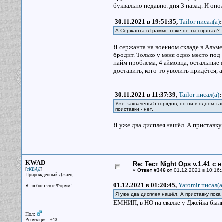
буквально недавно, дня 3 назад. И оп
30.11.2021 в 19:51:35,
Tailor писал(a)
:
А Сержанта в Грамме тоже не ты спрятал?
Я сержанта на военном складе в Альм
бродит. Только у меня одно место под
найм проблема, 4 аймовца, остальные 
доставить, кого-то уволить придётся, а
30.11.2021 в 11:37:39,
Tailor писал(a)
:
Уже захвачены 5 городов, но ни в одном та
приставки - нет.
Я уже два дисплея нашёл. А приставку
KWAD
Re: Тест Night Ops v.1.41 с
[
]
сКВАД
«
Ответ #346 от
01.12.2021 в 10:16:
Прирожденный Джаец
01.12.2021 в 01:20:45,
Yaromir писал(a
Я люблю этот Форум!
Я уже два дисплея нашёл. А приставку пока
ЕМНИП, в НО на свалке у Джейка были
Пол:
Репутация: +18