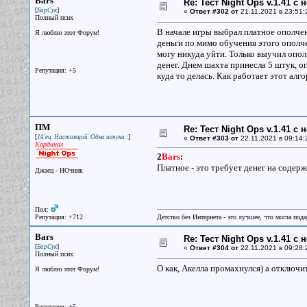
Bars
Re: Тест Night Ops v.1.41 с
[
]
БарСук
«
Ответ #302 от
21.11.2021 в 23:51:
Полный псих
В начале игры выбрал платное ополче
Я люблю этот Форум!
деньги по мимо обучения этого ополче
могу никуда уйти. Только выучил ополч
денег. Днем шахта принесла 5 штук, о
Репутация: +5
куда то делась. Как работает этот алг
ПМ
Re: Тест Night Ops v.1.41 с
[
]
JA'ец. Настоящий. Одна штука :
«
Ответ #303 от
22.11.2021 в 09:14:
Кардинал
2
Bars
:
Платное - это требует денег на содер
Джаец - НОчник
Пол:
Репутация: +712
Детство без Интернета - это лучшее, что могла под
Bars
Re: Тест Night Ops v.1.41 с
[
]
БарСук
«
Ответ #304 от
22.11.2021 в 09:28:
Полный псих
О как, Акелла промахнулся) а отключ
Я люблю этот Форум!
Репутация: +5