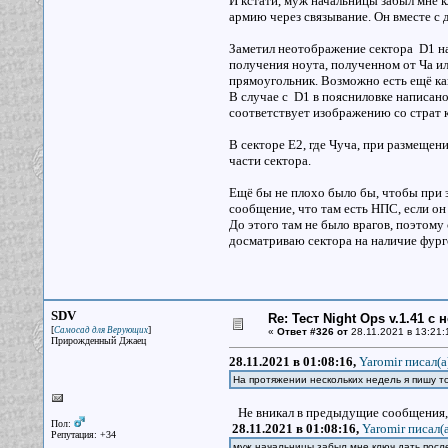
И кстати, муж начальницы забыл мне кл
армию через связывание. Он вместе с 
Заметил неотображение сектора D1 на
получения ноута, полученном от Ча ил
прямоугольник. Возможно есть ещё как
В случае с D1 в поясниловке написано
соответствует изображению со страт к
В секторе Е2, где Чуча, при размещен
части сектора.
Ещё бы не плохо было бы, чтобы при з
сообщение, что там есть НПС, если он
До этого там не было врагов, поэтом
досматриваю сектора на наличие фург
SDV
Re: Тест Night Ops v.1.41 с
[
]
Самосад для Верующих
«
Ответ #326 от
28.11.2021 в 13:21:
Прирожденный Джаец
28.11.2021 в 01:08:16,
Yaromir писал(a
На протяжении нескольких недель я пишу то
Не вникал в предыдущие сообщения, 
Пол:
28.11.2021 в 01:08:16,
Yaromir писал(a
Репутация: +34
муж начальницы забыл мне ключ дать посл