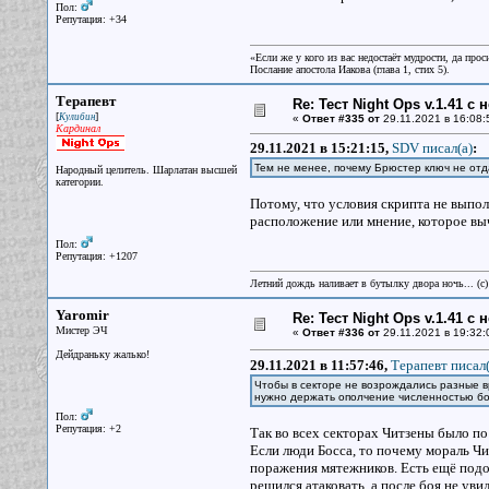
Пол:
Репутация: +34
«Если же у кого из вас недостаёт мудрости, да прос
Послание апостола Иакова (глава 1, стих 5).
Терапевт
Re: Тест Night Ops v.1.41 с
[
]
Кулибин
«
Ответ #335 от
29.11.2021 в 16:08:
Кардинал
29.11.2021 в 15:21:15,
SDV писал(a)
:
Тем не менее, почему Брюстер ключ не отда
Народный целитель. Шарлатан высшей
категории.
Потому, что условия скрипта не выпол
расположение или мнение, которое вы
Пол:
Репутация: +1207
Летний дождь наливает в бутылку двора ночь... (с
Yaromir
Re: Тест Night Ops v.1.41 с
Мистер ЭЧ
«
Ответ #336 от
29.11.2021 в 19:32:
Дейдраньку жалько!
29.11.2021 в 11:57:46,
Терапевт писал(
Чтобы в секторе не возрождались разные вр
нужно держать ополчение численностью бо
Пол:
Репутация: +2
Так во всех секторах Читзены было по
Если люди Босса, то почему мораль Чи
поражения мятежников. Есть ещё подоз
решился атаковать, а после боя не ув