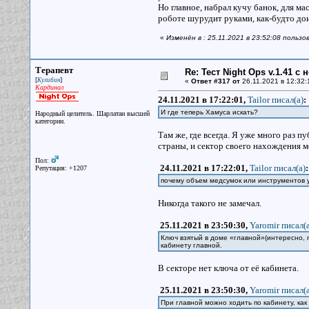
Но главное, набрал кучу банок, для ма
роботе шурудит руками, как-будто доит
«
Изменён в : 25.11.2021 в 23:52:08 пользо
Терапевт
Re: Тест Night Ops v.1.41 с
[
]
Кулибин
«
Ответ #317 от
26.11.2021 в 12:32:
Кардинал
24.11.2021 в 17:22:01,
Tailor писал(a)
:
И где теперь Хамуса искать?
Народный целитель. Шарлатан высшей
категории.
Там же, где всегда. Я уже много раз 
страны, и сектор своего нахождения ме
Пол:
24.11.2021 в 17:22:01,
Tailor писал(a)
:
Репутация: +1207
почему объем медсумок или инструментов у
Никогда такого не замечал.
25.11.2021 в 23:50:30,
Yaromir писал(a
Ключ взятый в доме «главной»(интересно, 
кабинету главной.
В секторе нет ключа от её кабинета.
25.11.2021 в 23:50:30,
Yaromir писал(a
При главной можно ходить по кабинету, как 