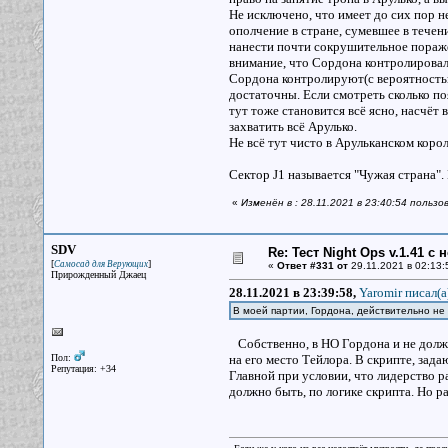
Не исключено, что имеет до сих пор не
ополчение в стране, сумевшее в тече
нанести почти сокрушительное поражен
внимание, что Сордона контролировали
Сордона контролируют(с вероятность
достаточны. Если смотреть сколько по
тут тоже становится всё ясно, насчёт
захватить всё Арулько.
Не всё тут чисто в Арульканском коро
Сектор J1 называется "Чужая страна"
«
Изменён в : 28.11.2021 в 23:40:54 пользо
SDV
Re: Тест Night Ops v.1.41 с
[
]
Самосад для Верующих
«
Ответ #331 от
29.11.2021 в 02:13:
Прирожденный Джаец
28.11.2021 в 23:39:58,
Yaromir писал(a
В моей партии, Гордона, действительно не
Собственно, в НО Гордона и не должно
Пол:
на его место Тейлора. В скрипте, зад
Репутация: +34
Главной при условии, что лидерство р
должно быть, по логике скрипта. Но ра