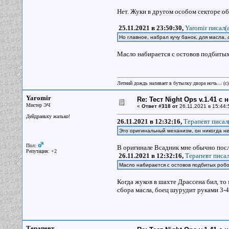
Нет. Жуки в другом особом секторе об
25.11.2021 в 23:50:30,
Yaromir писал(a
Но главное, набрал кучу банок, для масла,
Масло набирается с остовов подбитых 
Летний дождь наливает в бутылку двора ночь... (с
Yaromir
Re: Тест Night Ops v.1.41 с
Мистер ЭЧ
«
Ответ #318 от
26.11.2021 в 15:44:
Дейдраньку жалько!
26.11.2021 в 12:32:16,
Терапевт писал(
Это оригинальный механизм, он никогда не
Пол:
В оригинале Всадник мне обычно посл
Репутация: +2
26.11.2021 в 12:32:16,
Терапевт писал
Масло набирается с остовов подбитых робото
Когда жуков в шахте Драссена бил, то 
сбора масла, боец шурудит руками 3-4
Терапевт