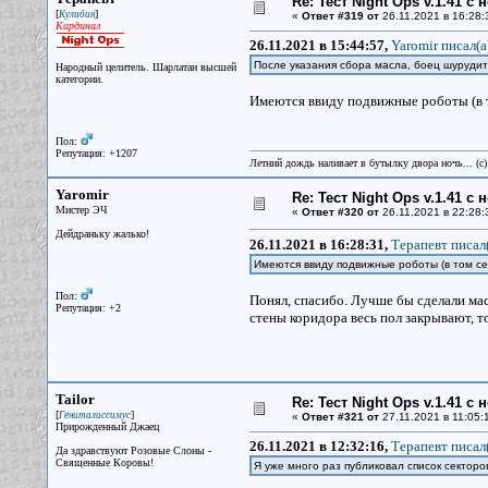
Re: Тест Night Ops v.1.41 с
[
]
Кулибин
«
Ответ #319 от
26.11.2021 в 16:28:
Кардинал
26.11.2021 в 15:44:57,
Yaromir писал(a
После указания сбора масла, боец шурудит 
Народный целитель. Шарлатан высшей
категории.
Имеются ввиду подвижные роботы (в то
Пол:
Репутация: +1207
Летний дождь наливает в бутылку двора ночь... (с
Yaromir
Re: Тест Night Ops v.1.41 с
Мистер ЭЧ
«
Ответ #320 от
26.11.2021 в 22:28:
Дейдраньку жалько!
26.11.2021 в 16:28:31,
Терапевт писал(
Имеются ввиду подвижные роботы (в том сек
Пол:
Понял, спасибо. Лучше бы сделали ма
Репутация: +2
стены коридора весь пол закрывают, то
Tailor
Re: Тест Night Ops v.1.41 с
[
]
Гениталиссимус
«
Ответ #321 от
27.11.2021 в 11:05:
Прирожденный Джаец
26.11.2021 в 12:32:16,
Терапевт писал(
Да здравствуют Розовые Слоны -
Священные Коровы!
Я уже много раз публиковал список секторо