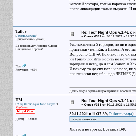
жителей сектора, только парочка смель
после ликвидации только выросла. И н
Tailor
Re: Тест Night Ops v.1.41 с
[
]
Гениталиссимус
«
Ответ #337 от
30.11.2021 в 11:37:
Прирожденный Джаец
Уже захвачены 5 городов, но ни в одн
Да здравствуют Розовые Слоны -
приставки - нет. Как и Пакоса. А его 
Священные Коровы!
Вопрос по СПГ-9. Понятно, что он тяж
ни Гризли, ни Игги носить не могут вм
зарядами к нему, да и сам "сапог" в Ха
Пол:
И почему-то до сих пор ни в поле, ни
Репутация: +664
практически нет, ибо надо ЧЕТЫРЕ (!)
Даешь самую вертикальную вертикаль власти и са
ПМ
Re: Тест Night Ops v.1.41 с
[
]
JA'ец. Настоящий. Одна штука :
«
Ответ #338 от
30.11.2021 в 11:55:
Кардинал
30.11.2021 в 11:37:39,
Tailor писал(a)
:
Джаец - НОчник
, а приставки - нет
Хз, это я не трогал. Все как в ВФ.