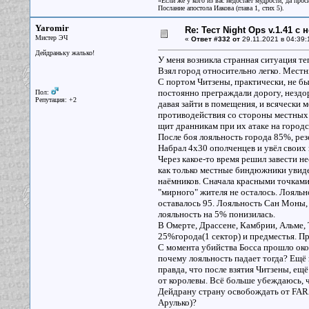
«Если же у кого из вас недостаёт мудрости, да прос
Послание апостола Иакова (глава 1, стих 5).
Yaromir
Re: Тест Night Ops v.1.41 с
Мистер ЭЧ
«
Ответ #332 от
29.11.2021 в 04:39:
Дейдраньку жалько!
У меня возникла странная ситуация те
Взял город относительно легко. Местны
С портом Читзены, практически, не б
постоянно преграждали дорогу, нездор
Пол:
Репутация: +2
давая зайти в помещения, и всячески 
противодействия со стороны местных 
щит дранникам при их атаке на городс
После боя лояльность города 85%, рез
Набрал 4х30 ополченцев и увёл своих
Через какое-то время решил завести н
как только местные биндюжники увиде
наёмников. Сначала красными точками 
"мирного" жителя не осталось. Лояльн
оставалось 95. Лояльность Сан Моны, 
лояльность на 5% понизилась.
В Омерте, Драссене, Камбрии, Альме, 
25%города(1 сектор) и предместья. Пр
С момента убийства Босса прошло около
почему лояльность падает тогда? Ещё 
правда, что после взятия Читзены, ещ
от королевы. Всё больше убеждаюсь, ч
Дейдрану страну освобождать от FARA
Арулько)?