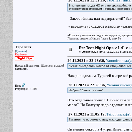
26.11.2021 в 12:32:16,
Терапевт писал
В концепции мода НО она не враждебна (и е
становится возможным набрать некоторое 
Заключённых или надзирателей? Зачем 
«
Изменён в : 27.11.2021 в 15:39:49 польз
«Если же у кого из вас недостаёт мудрости, да прос
Послание апостола Иакова (глава 1, стих 5).
Терапевт
Re: Тест Night Ops v.1.41 с
[
]
Кулибин
«
Ответ #324 от
27.11.2021 в 18:13:
Кардинал
26.11.2021 в 22:28:36,
Yaromir писал(a
Народный целитель. Шарлатан высшей
Лучше бы сделали масло от стационарных
категории.
Наверно сделаем. Турелей в игре всё р
26.11.2021 в 22:28:36,
Yaromir писал(a
Пол:
Репутация: +1207
Набрал "банок с салом".
Это отдельный прикол. Сейчас там пер
масло". Но Болтуну надо отдавать в лю
27.11.2021 в 11:05:19,
Tailor писал(a)
:
Так именно по этому списку я за один день и
Он меняет сектор в 4 утра. Имеет смыс