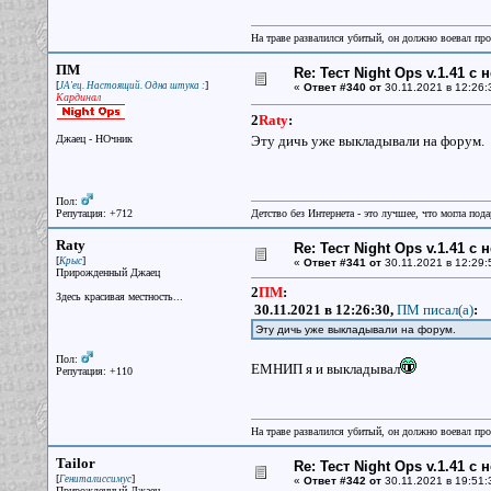
На траве развалился убитый, он должно воевал прот
ПМ
Re: Тест Night Ops v.1.41 с
[
]
JA'ец. Настоящий. Одна штука :
«
Ответ #340 от
30.11.2021 в 12:26:
Кардинал
2
Raty
:
Джаец - НОчник
Эту дичь уже выкладывали на форум.
Пол:
Репутация: +712
Детство без Интернета - это лучшее, что могла под
Raty
Re: Тест Night Ops v.1.41 с
[
]
Крыс
«
Ответ #341 от
30.11.2021 в 12:29:
Прирожденный Джаец
2
ПМ
:
Здесь красивая местность...
30.11.2021 в 12:26:30,
ПМ писал(a)
:
Эту дичь уже выкладывали на форум.
Пол:
ЕМНИП я и выкладывал
Репутация: +110
На траве развалился убитый, он должно воевал прот
Tailor
Re: Тест Night Ops v.1.41 с
[
]
Гениталиссимус
«
Ответ #342 от
30.11.2021 в 19:51:
Прирожденный Джаец