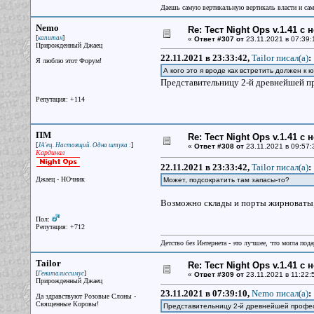
Даешь самую вертикальную вертикаль власти и са
Nemo
Re: Тест Night Ops v.1.41 с
[
]
капитан
«
Ответ #307 от
23.11.2021 в 07:39:
Прирожденный Джаец
22.11.2021 в 23:33:42,
Tailor писал(a)
:
Я люблю этот Форум!
А кого это я вроде как встретить должен к
Представительницу 2-й древнейшей про
Репутация: +114
ПМ
Re: Тест Night Ops v.1.41 с
[
]
JA'ец. Настоящий. Одна штука :
«
Ответ #308 от
23.11.2021 в 09:57:
Кардинал
22.11.2021 в 23:33:42,
Tailor писал(a)
:
Джаец - НОчник
Может, подсократить там запасы-то?
Возможно склады и порты жирноваты
Пол:
Репутация: +712
Детство без Интернета - это лучшее, что могла под
Tailor
Re: Тест Night Ops v.1.41 с
[
]
Гениталиссимус
«
Ответ #309 от
23.11.2021 в 11:22:
Прирожденный Джаец
23.11.2021 в 07:39:10,
Nemo писал(a)
:
Да здравствуют Розовые Слоны -
Священные Коровы!
Представительницу 2-й древнейшей профе