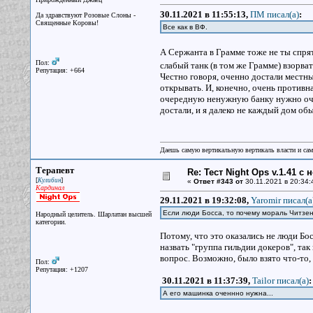
30.11.2021 в 11:55:13,
ПМ писал(a)
:
Да здравствуют Розовые Слоны -
Священные Коровы!
Все как в ВФ.
А Сержанта в Грамме тоже не ты спря
Пол:
слабый танк (в том же Грамме) взорва
Репутация: +664
Честно говоря, оченно достали местные
открывать. И, конечно, очень противн
очередную ненужную банку нужно очен
достали, и я далеко не каждый дом об
Даешь самую вертикальную вертикаль власти и са
Терапевт
Re: Тест Night Ops v.1.41 с
[
]
Кулибин
«
Ответ #343 от
30.11.2021 в 20:34:
Кардинал
29.11.2021 в 19:32:08,
Yaromir писал(a
Если люди Босса, то почему мораль Читзен
Народный целитель. Шарлатан высшей
категории.
Потому, что это оказались не люди Бо
назвать "группа гильдии докеров", та
вопрос. Возможно, было взято что-то,
Пол:
Репутация: +1207
30.11.2021 в 11:37:39,
Tailor писал(a)
:
А его машинка оченнно нужна...