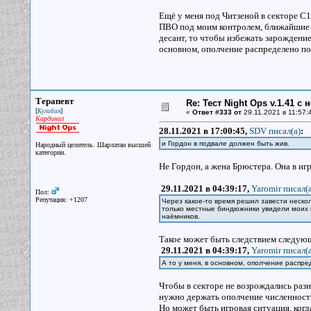
Ещё у меня под Читзеной в секторе С1
ПВО под моим контролем, ближайшие 
десант, то чтобы избежать зарождение
основном, ополчение распределено по 
Терапевт
Re: Тест Night Ops v.1.41 с
[
]
Кулибин
«
Ответ #333 от
29.11.2021 в 11:57:
Кардинал
28.11.2021 в 17:00:45,
SDV писал(a)
:
и Гордон в подвале должен быть жив.
Народный целитель. Шарлатан высшей
категории.
Не Гордон, а жена Брюстера. Она в игр
29.11.2021 в 04:39:17,
Yaromir писал(a
Пол:
Репутация: +1207
Через какое-то время решил завести нескол
только местные биндюжники увидели моих н
наёмников.
Такое может быть следствием следую
29.11.2021 в 04:39:17,
Yaromir писал(a
А то у меня, в основном, ополчение распре
Чтобы в секторе не возрождались разн
нужно держать ополчение численность
Но может быть игровая ситуация, когд