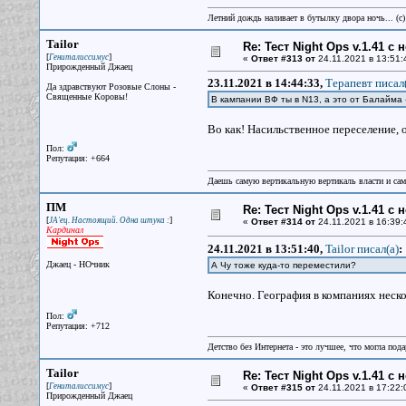
Летний дождь наливает в бутылку двора ночь... (с
Tailor
Re: Тест Night Ops v.1.41 с
[
]
Гениталиссимус
«
Ответ #313 от
24.11.2021 в 13:51:
Прирожденный Джаец
23.11.2021 в 14:44:33,
Терапевт писал(
Да здравствуют Розовые Слоны -
Священные Коровы!
В кампании ВФ ты в N13, а это от Балайма -
Во как! Насильственное переселение, 
Пол:
Репутация: +664
Даешь самую вертикальную вертикаль власти и са
ПМ
Re: Тест Night Ops v.1.41 с
[
]
JA'ец. Настоящий. Одна штука :
«
Ответ #314 от
24.11.2021 в 16:39:
Кардинал
24.11.2021 в 13:51:40,
Tailor писал(a)
:
Джаец - НОчник
А Чу тоже куда-то переместили?
Конечно. География в компаниях неско
Пол:
Репутация: +712
Детство без Интернета - это лучшее, что могла под
Tailor
Re: Тест Night Ops v.1.41 с
[
]
Гениталиссимус
«
Ответ #315 от
24.11.2021 в 17:22:
Прирожденный Джаец