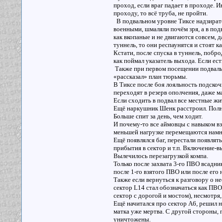
проход, если враг падает в проходе. И
проходу, то всё труба, не пройти.
В подвальном уровне Тиксе надзирате
военными, шмаляли почём зря, а в под
как вкопаные и не двигаются совсем, д
туннель, то они респаунятся и стоят ка
Кстати, после спуска в туннель, побро
как поймал указатель выхода. Если ест
Также при первом посещении подвально
«рассказал» план тюрьмы.
В Тиксе после боя лояльность подско
переходят в резерв ополчения, даже м
Если сходить в подвал все местные жи
Ещё наркушник Шенк расстроил. Полнос
Больше спит за день, чем ходит.
И почему-то все аймовцы с навыком вз
меньшей нагрузке перемещаются намно
Ещё появлялся баг, перестали появля
прибытия в сектор и т.п. Включение-в
Вылечилось перезагрузкой компа.
Только после захвата 3-го ПВО всадни
после 1-го взятого ПВО или после его
Также если вернуться к разговору о н
сектор L14 стал обозначаться как ПВ
сектор с дорогой и мостом), несмотря, 
Ещё начитался про сектор А6, решил н
матка уже мертва. С другой стороны,
уничтожены.