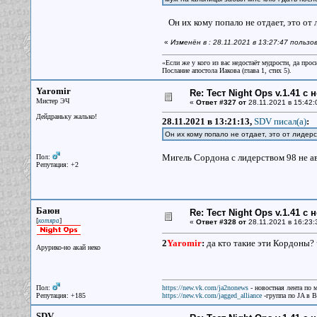
Он их кому попало не отдает, это от 
«
Изменён в : 28.11.2021 в 13:27:47 польз
«Если же у кого из вас недостаёт мудрости, да прос
Послание апостола Иакова (глава 1, стих 5).
Yaromir
Re: Тест Night Ops v.1.41 с
Мистер ЭЧ
«
Ответ #327 от
28.11.2021 в 15:42:
Дейдраньку жалько!
28.11.2021 в 13:21:13,
SDV писал(a)
:
Он их кому попало не отдает, это от лидер
Мигель Сордона с лидерством 98 не ав
Пол:
Репутация: +2
Баюн
Re: Тест Night Ops v.1.41 с
[
]
котяра
«
Ответ #328 от
28.11.2021 в 16:23:
2
Yaromir
:
да кто такие эти Кордоны? 
Арурико-но акай неко
Пол:
https://new.vk.com/ja2nonews
- новостная лента по 
Репутация: +185
https://new.vk.com/jagged_alliance
-группа по JA в 
SDV