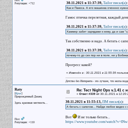
Пол:
30.11.2021 в 11:37:39,
Tailor писал(a)
:
Репутация: +712
Как и Пакоса. А его машинка оченнно нужна
Гамос птичка перелетная, каждый день
30.11.2021 в 11:37:39,
Tailor писал(a)
:
Хаммер забит зарядами к нему, да и сам "с
Так собственно и надо. А бегать с сап
30.11.2021 в 11:37:39,
Tailor писал(a)
:
почему-то до сих пор ни в поле, ни у Боб
Прогресс какой?
«
Изменён в : 30.11.2021 в 11:55:39 польз
Детство без Интернета - это лучшее, что могла под
Raty
Re: Тест Night Ops v.1.41 с
[
]
Крыс
«
Ответ #339 от
30.11.2021 в 12:20:
Прирожденный Джаец
30.11.2021 в 11:55:13,
ПМ писал(a)
:
Здесь красивая местность...
А бегать с сапогом... Найди любое видео с 
Вот
И не только бегать...
Пол:
https://www.youtube.com/watch?v=IN
Репутация: +110