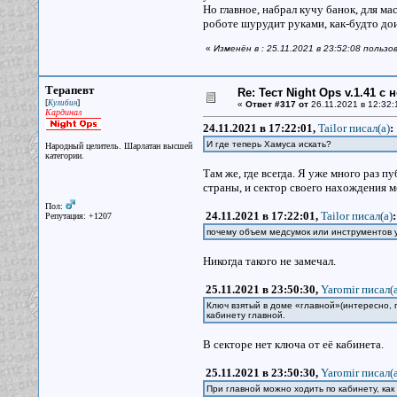
Но главное, набрал кучу банок, для ма
роботе шурудит руками, как-будто доит
«
Изменён в : 25.11.2021 в 23:52:08 пользо
Терапевт
Re: Тест Night Ops v.1.41 с
[
]
Кулибин
«
Ответ #317 от
26.11.2021 в 12:32:
Кардинал
24.11.2021 в 17:22:01,
Tailor писал(a)
:
И где теперь Хамуса искать?
Народный целитель. Шарлатан высшей
категории.
Там же, где всегда. Я уже много раз 
страны, и сектор своего нахождения ме
Пол:
24.11.2021 в 17:22:01,
Tailor писал(a)
:
Репутация: +1207
почему объем медсумок или инструментов у
Никогда такого не замечал.
25.11.2021 в 23:50:30,
Yaromir писал(a
Ключ взятый в доме «главной»(интересно, 
кабинету главной.
В секторе нет ключа от её кабинета.
25.11.2021 в 23:50:30,
Yaromir писал(a
При главной можно ходить по кабинету, как 