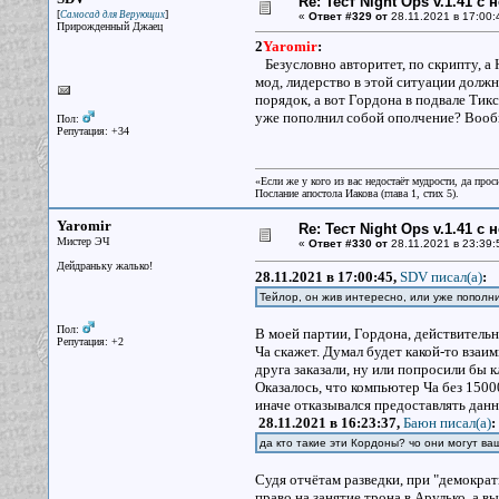
Re: Тест Night Ops v.1.41 с
[
]
Самосад для Верующих
«
Ответ #329 от
28.11.2021 в 17:00:
Прирожденный Джаец
2
Yaromir
:
Безусловно авторитет, по скрипту, а 
мод, лидерство в этой ситуации должн
порядок, а вот Гордона в подвале Тикс
уже пополнил собой ополчение? Вообще
Пол:
Репутация: +34
«Если же у кого из вас недостаёт мудрости, да прос
Послание апостола Иакова (глава 1, стих 5).
Yaromir
Re: Тест Night Ops v.1.41 с
Мистер ЭЧ
«
Ответ #330 от
28.11.2021 в 23:39:
Дейдраньку жалько!
28.11.2021 в 17:00:45,
SDV писал(a)
:
Тейлор, он жив интересно, или уже попол
Пол:
В моей партии, Гордона, действительно
Репутация: +2
Ча скажет. Думал будет какой-то взаи
друга заказали, ну или попросили бы к
Оказалось, что компьютер Ча без 1500
иначе отказывался предоставлять данн
28.11.2021 в 16:23:37,
Баюн писал(a)
:
да кто такие эти Кордоны? чо они могут ва
Судя отчётам разведки, при "демокра
право на занятие трона в Арулько, а 