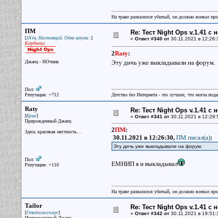
На траве развалился убитый, он должно воевал прот
ПМ
Re: Тест Night Ops v.1.41 с
[
]
JA'ец. Настоящий. Одна штука :
«
Ответ #340 от
30.11.2021 в 12:26:
Кардинал
2
Raty
:
Джаец - НОчник
Эту дичь уже выкладывали на форум.
Пол:
Репутация: +712
Детство без Интернета - это лучшее, что могла под
Raty
Re: Тест Night Ops v.1.41 с
[
]
Крыс
«
Ответ #341 от
30.11.2021 в 12:29:
Прирожденный Джаец
2
ПМ
:
Здесь красивая местность...
30.11.2021 в 12:26:30,
ПМ писал(a)
:
Эту дичь уже выкладывали на форум.
Пол:
ЕМНИП я и выкладывал
Репутация: +110
На траве развалился убитый, он должно воевал прот
Tailor
Re: Тест Night Ops v.1.41 с
[
]
Гениталиссимус
«
Ответ #342 от
30.11.2021 в 19:51:
Прирожденный Джаец