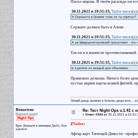
Плохо ищешь. В твоём раскладе он ест
30.11.2021 в 19:51:35,
Tailor писал(a)
:
А Сержанта в Грамме тоже не ты спрятал? 
Сержант должен быть в Альме.
30.11.2021 в 19:51:35,
Tailor писал(a)
:
А уж Шварценегеровский гранатомет - это ч
Так он и в жизни не противотанковый.
30.11.2021 в 19:51:35,
Tailor писал(a)
:
и я далеко не каждый дом обыскиваю.
Правильно делаешь. Ничего более ценн
пустые ящики карты всякой фигнёй, пр
Летний дождь наливает в бутылку двора ночь... (с
Bonarienz
Re: Тест Night Ops v.1.41 с
[
]
Хороший ариец
«
Ответ #344 от
30.11.2021 в 22:01:
2
Tailor
:
Враг Джавдета в анимации ДжА2, Бон-
а-рьен-ц!
Афтар карт Тлеющей Дикости - професс