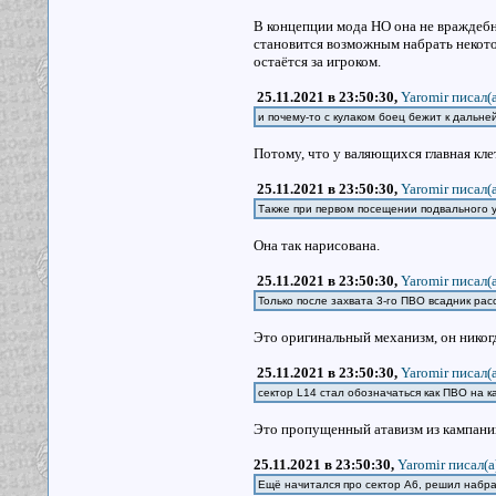
В концепции мода НО она не враждебна 
становится возможным набрать некото
остаётся за игроком.
25.11.2021 в 23:50:30,
Yaromir писал(a
и почему-то с кулаком боец бежит к дальней
Потому, что у валяющихся главная кле
25.11.2021 в 23:50:30,
Yaromir писал(a
Также при первом посещении подвального у
Она так нарисована.
25.11.2021 в 23:50:30,
Yaromir писал(a
Только после захвата 3-го ПВО всадник рас
Это оригинальный механизм, он никогд
25.11.2021 в 23:50:30,
Yaromir писал(a
сектор L14 стал обозначаться как ПВО на к
Это пропущенный атавизм из кампани
25.11.2021 в 23:50:30,
Yaromir писал(a
Ещё начитался про сектор А6, решил набра