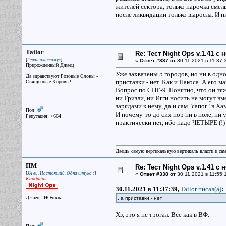
жителей сектора, только парочка смель
после ликвидации только выросла. И н
Tailor
Re: Тест Night Ops v.1.41 с
[
]
Гениталиссимус
«
Ответ #337 от
30.11.2021 в 11:37:
Прирожденный Джаец
Уже захвачены 5 городов, но ни в одн
Да здравствуют Розовые Слоны -
приставки - нет. Как и Пакоса. А его 
Священные Коровы!
Вопрос по СПГ-9. Понятно, что он тяж
ни Гризли, ни Игги носить не могут вм
зарядами к нему, да и сам "сапог" в Ха
Пол:
И почему-то до сих пор ни в поле, ни
Репутация: +664
практически нет, ибо надо ЧЕТЫРЕ (!)
Даешь самую вертикальную вертикаль власти и са
ПМ
Re: Тест Night Ops v.1.41 с
[
]
JA'ец. Настоящий. Одна штука :
«
Ответ #338 от
30.11.2021 в 11:55:
Кардинал
30.11.2021 в 11:37:39,
Tailor писал(a)
:
Джаец - НОчник
, а приставки - нет
Хз, это я не трогал. Все как в ВФ.