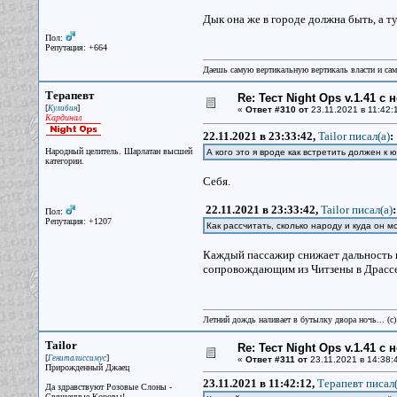
Дык она же в городе должна быть, а ту
Пол:
Репутация: +664
Даешь самую вертикальную вертикаль власти и са
Терапевт
Re: Тест Night Ops v.1.41 с
[
]
Кулибин
«
Ответ #310 от
23.11.2021 в 11:42:
Кардинал
22.11.2021 в 23:33:42,
Tailor писал(a)
:
Народный целитель. Шарлатан высшей
А кого это я вроде как встретить должен к 
категории.
Себя.
22.11.2021 в 23:33:42,
Tailor писал(a)
:
Пол:
Репутация: +1207
Как рассчитать, сколько народу и куда он 
Каждый пассажир снижает дальность п
сопровождающим из Читзены в Драссен,
Летний дождь наливает в бутылку двора ночь... (с
Tailor
Re: Тест Night Ops v.1.41 с
[
]
Гениталиссимус
«
Ответ #311 от
23.11.2021 в 14:38:
Прирожденный Джаец
23.11.2021 в 11:42:12,
Терапевт писал(
Да здравствуют Розовые Слоны -
Священные Коровы!