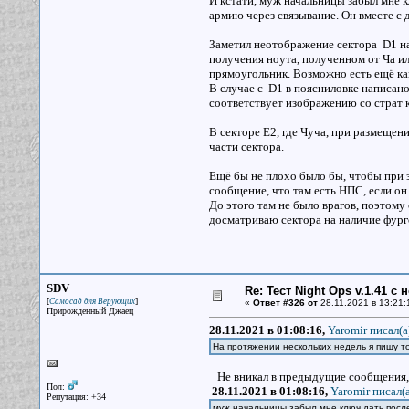
И кстати, муж начальницы забыл мне кл
армию через связывание. Он вместе с 
Заметил неотображение сектора D1 на
получения ноута, полученном от Ча ил
прямоугольник. Возможно есть ещё как
В случае с D1 в поясниловке написано
соответствует изображению со страт к
В секторе Е2, где Чуча, при размещен
части сектора.
Ещё бы не плохо было бы, чтобы при з
сообщение, что там есть НПС, если он
До этого там не было врагов, поэтом
досматриваю сектора на наличие фург
SDV
Re: Тест Night Ops v.1.41 с
[
]
Самосад для Верующих
«
Ответ #326 от
28.11.2021 в 13:21:
Прирожденный Джаец
28.11.2021 в 01:08:16,
Yaromir писал(a
На протяжении нескольких недель я пишу то
Не вникал в предыдущие сообщения, 
Пол:
28.11.2021 в 01:08:16,
Yaromir писал(a
Репутация: +34
муж начальницы забыл мне ключ дать посл