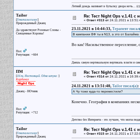
Летний дождь наливает в бутылку двора ночь... (с
Tailor
Re: Тест Night Ops v.1.41 с
[
]
Гениталиссимус
«
Ответ #313 от
24.11.2021 в 13:51:
Прирожденный Джаец
23.11.2021 в 14:44:33,
Терапевт писал(
Да здравствуют Розовые Слоны -
Священные Коровы!
В кампании ВФ ты в N13, а это от Балайма -
Во как! Насильственное переселение, 
Пол:
Репутация: +664
Даешь самую вертикальную вертикаль власти и са
ПМ
Re: Тест Night Ops v.1.41 с
[
]
JA'ец. Настоящий. Одна штука :
«
Ответ #314 от
24.11.2021 в 16:39:
Кардинал
24.11.2021 в 13:51:40,
Tailor писал(a)
:
Джаец - НОчник
А Чу тоже куда-то переместили?
Конечно. География в компаниях неско
Пол:
Репутация: +712
Детство без Интернета - это лучшее, что могла под
Tailor
Re: Тест Night Ops v.1.41 с
[
]
Гениталиссимус
«
Ответ #315 от
24.11.2021 в 17:22:
Прирожденный Джаец