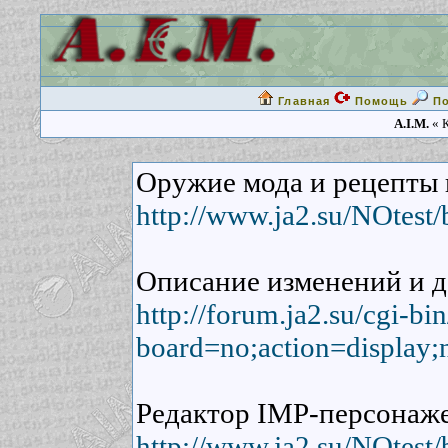
Главная
Помощь
П
A.I.M.
« К
Оружие мода и рецепты 
http://www.ja2.su/NOtest
Описание изменений и д
http://forum.ja2.su/cgi-b
board=no;action=display;
Редактор IMP-персонаже
http://www.ja2.su/NOtest