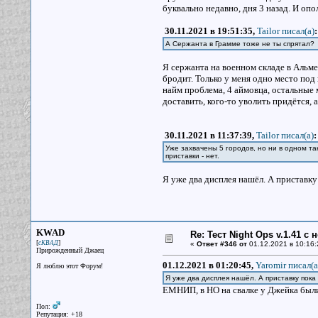
буквально недавно, дня 3 назад. И оп
30.11.2021 в 19:51:35,
Tailor писал(a)
:
А Сержанта в Грамме тоже не ты спрятал?
Я сержанта на военном складе в Альм
бродит. Только у меня одно место под
найм проблема, 4 аймовца, остальные 
доставить, кого-то уволить придётся, а
30.11.2021 в 11:37:39,
Tailor писал(a)
:
Уже захвачены 5 городов, но ни в одном та
приставки - нет.
Я уже два дисплея нашёл. А приставку
KWAD
Re: Тест Night Ops v.1.41 с
[
]
сКВАД
«
Ответ #346 от
01.12.2021 в 10:16:
Прирожденный Джаец
01.12.2021 в 01:20:45,
Yaromir писал(a
Я люблю этот Форум!
Я уже два дисплея нашёл. А приставку пока
ЕМНИП, в НО на свалке у Джейка были
Пол:
Репутация: +18