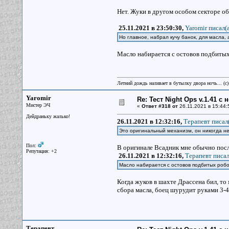
Нет. Жуки в другом особом секторе об
25.11.2021 в 23:50:30,
Yaromir писал(a
Но главное, набрал кучу банок, для масла,
Масло набирается с остовов подбитых 
Летний дождь наливает в бутылку двора ночь... (с
Yaromir
Re: Тест Night Ops v.1.41 с
Мистер ЭЧ
«
Ответ #318 от
26.11.2021 в 15:44:
Дейдраньку жалько!
26.11.2021 в 12:32:16,
Терапевт писал(
Это оригинальный механизм, он никогда не
Пол:
В оригинале Всадник мне обычно посл
Репутация: +2
26.11.2021 в 12:32:16,
Терапевт писал
Масло набирается с остовов подбитых робото
Когда жуков в шахте Драссена бил, то 
сбора масла, боец шурудит руками 3-4
Терапевт