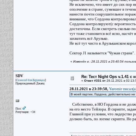
Не исключено, что имеет до сих пор не
ополчение в стране, сумевшее в тече
нанести почти сокрушительное поражен
внимание, что Сордона контролировали
Сордона контролируют(с вероятность
достаточны. Если смотреть сколько по
тут тоже становится всё ясно, насчёт
захватить всё Арулько.
Не всё тут чисто в Арульканском коро
Сектор J1 называется "Чужая страна"
«
Изменён в : 28.11.2021 в 23:40:54 пользо
SDV
Re: Тест Night Ops v.1.41 с
[
]
Самосад для Верующих
«
Ответ #331 от
29.11.2021 в 02:13:
Прирожденный Джаец
28.11.2021 в 23:39:58,
Yaromir писал(a
В моей партии, Гордона, действительно не
Собственно, в НО Гордона и не должно
Пол:
на его место Тейлора. В скрипте, зад
Репутация: +34
Главной при условии, что лидерство р
должно быть, по логике скрипта. Но ра