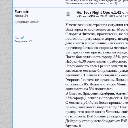
«Если же у кого из вас недостаёт мудрости, да прос
Послание апостола Иакова (глава 1, стих 5).
Yaromir
Re: Тест Night Ops v.1.41 с
Мистер ЭЧ
«
Ответ #332 от
29.11.2021 в 04:39:
Дейдраньку жалько!
У меня возникла странная ситуация те
Взял город относительно легко. Местны
С портом Читзены, практически, не б
постоянно преграждали дорогу, нездор
Пол:
Репутация: +2
давая зайти в помещения, и всячески 
противодействия со стороны местных 
щит дранникам при их атаке на городс
После боя лояльность города 85%, рез
Набрал 4х30 ополченцев и увёл своих
Через какое-то время решил завести н
как только местные биндюжники увиде
наёмников. Сначала красными точками 
"мирного" жителя не осталось. Лояльн
оставалось 95. Лояльность Сан Моны, 
лояльность на 5% понизилась.
В Омерте, Драссене, Камбрии, Альме, 
25%города(1 сектор) и предместья. Пр
С момента убийства Босса прошло около
почему лояльность падает тогда? Ещё 
правда, что после взятия Читзены, ещ
от королевы. Всё больше убеждаюсь, ч
Дейдрану страну освобождать от FARA
Арулько)?