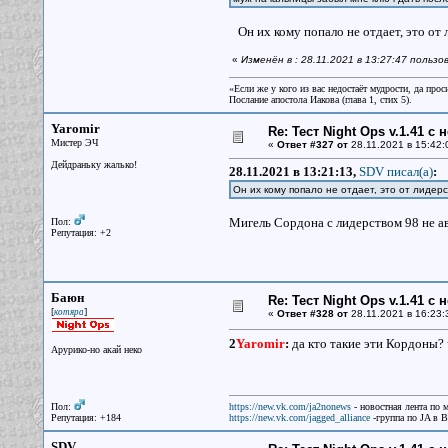
Он их кому попало не отдает, это от 
«
Изменён в : 28.11.2021 в 13:27:47 польз
«Если же у кого из вас недостаёт мудрости, да прос
Послание апостола Иакова (глава 1, стих 5).
Yaromir
Re: Тест Night Ops v.1.41 с
Мистер ЭЧ
«
Ответ #327 от
28.11.2021 в 15:42:
Дейдраньку жалько!
28.11.2021 в 13:21:13,
SDV писал(a)
:
Он их кому попало не отдает, это от лидер
Мигель Сордона с лидерством 98 не ав
Пол:
Репутация: +2
Баюн
Re: Тест Night Ops v.1.41 с
[
]
котяра
«
Ответ #328 от
28.11.2021 в 16:23:
2
Yaromir
:
да кто такие эти Кордоны? 
Арурико-но акай неко
Пол:
https://new.vk.com/ja2nonews
- новостная лента по 
Репутация: +184
https://new.vk.com/jagged_alliance
-группа по JA в 
SDV