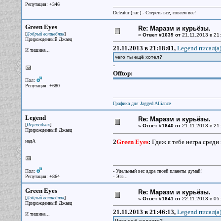
Репутация: +346
Deleatur (лат.) - Стереть все, совсем все!
Green Eyes
Re: Маразм и курьёзы.
[
]
Добрый волшебник
«
Ответ #1639 от
21.11.2013 в 21:
Прирожденный Джаец
21.11.2013 в 21:18:01,
Legend писал(a
И тишина...
чего ты ещё хотел?
-
Offtop:
Пол:
Репутация: +680
Графика для Jagged Alliance
Legend
Re: Маразм и курьёзы.
[
]
Переводчик
«
Ответ #1640 от
21.11.2013 в 21:
Прирожденный Джаец
надА
2
Green Eyes
:
Гдеж я тебе негра среди
Пол:
- Удельный вес ядра твоей планеты думай!
Репутация: +864
- Эээ...
Green Eyes
Re: Маразм и курьёзы.
[
]
Добрый волшебник
«
Ответ #1641 от
22.11.2013 в 05:
Прирожденный Джаец
21.11.2013 в 21:46:13,
Legend писал(a
И тишина...
Чего ещё желаете?