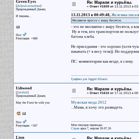
Green Eyes
Re: Маразм и курьёзы.
[
]
Добрый волшебник
«
Ответ #1609 от
13.11.2013 в 03:
Прирожденный Джаец
13.11.2013 в 00:49:48,
Железяка писал(
И тишина...
Москвичи просто с жиру бесятся.
- это не москвичи с жиру бесятся, а в
Ну и тем, кто транспортом не пользует
Пол:
батона хлеба.
Репутация: +680
Не приседания - это хорошо (хотя чу
накачать (+ к весу тела)). Но поддержи
ПС: комментарии как везде, к слову.
Графика для Jagged Alliance
Ushwood
Re: Маразм и курьёзы.
[
]
ДжАдай
«
Ответ #1610 от
17.11.2013 в 08:
Прирожденный Джаец
Мужская мода 2012
May the Force be with you
...Мама, я хочу это развидеть.
Пол:
Мои текущие переводы:
Репутация: +567
Страж
арка 7, версия 30.07.26
Lion
Re: Маразм и курьёзы.