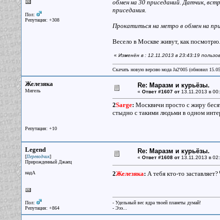
обмен на 30 приседаний. Датчик, вс
приседания.
Пол:
Репутация: +308
Прокатиться на метро в обмен на при
Весело в Москве живут, как посмотрю
«
Изменён в : 12.11.2013 в 23:43:19 польз
Скачать новую версию мода Ja2'005 (обновил 15.0
Железяка
Re: Маразм и курьёзы.
Мигель
«
Ответ #1607 от
13.11.2013 в 00:
2
Sarge
:
Москвичи просто с жиру бесят
стыдно с такими людьми в одном инте
Репутация: +10
Legend
Re: Маразм и курьёзы.
[
]
Переводчик
«
Ответ #1608 от
13.11.2013 в 02:
Прирожденный Джаец
надА
2
Железяка
:
А тебя кто-то заставляет?
Пол:
- Удельный вес ядра твоей планеты думай!
Репутация: +864
- Эээ...