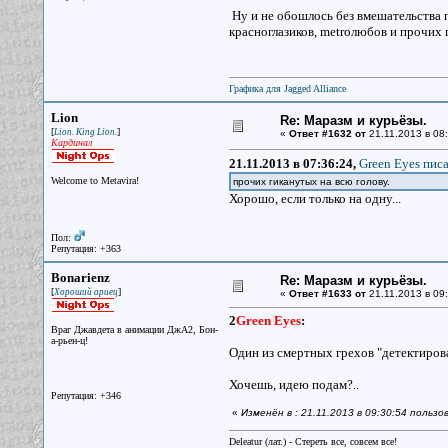
Ну и не обошлось без вмешательства 
красноглазиков, metroлюбов и прочих 
Графика для Jagged Alliance
Lion
Re: Маразм и курьёзы.
[
]
Lion. King Lion.
«
Ответ #1632 от
21.11.2013 в 08:
Кардинал
21.11.2013 в 07:36:24,
Green Eyes писа
Welcome to Metavira!
прочих гиканутых на всю голову.
Хорошо, если только на одну...
Пол:
Репутация: +363
Bonarienz
Re: Маразм и курьёзы.
[
]
Хороший ариец
«
Ответ #1633 от
21.11.2013 в 09:
2
Green Eyes
:
Враг Джавдета в анимации ДжА2, Бон-
а-рьен-ц!
Один из смертных грехов "детектиров
Хочешь, идею подам?..
Репутация: +346
«
Изменён в : 21.11.2013 в 09:30:54 пользо
Deleatur (лат.) - Стереть все, совсем все!