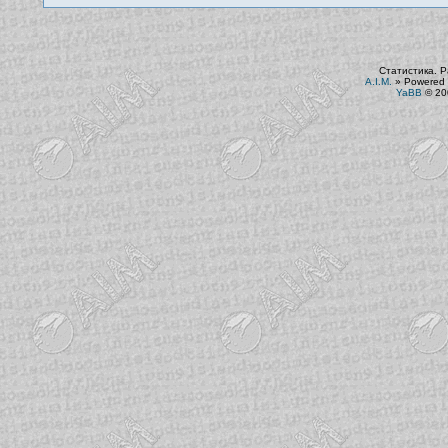
Статистика. Р
A.I.M.
»
Powered 
YaBB
© 200