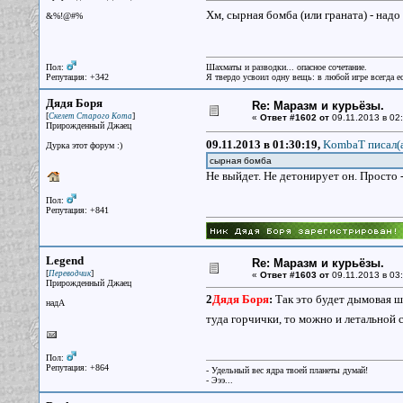
Хм, сырная бомба (или граната) - надо
&%!@#%
Пол:
Шахматы и разводки... опасное сочетание.
Репутация: +342
Я твердо усвоил одну вещь: в любой игре всегда ес
Дядя Боря
Re: Маразм и курьёзы.
[
]
Скелет Старого Кота
«
Ответ #1602 от
09.11.2013 в 02:
Прирожденный Джаец
09.11.2013 в 01:30:19,
KombaT писал(
Дурка этот форум :)
сырная бомба
Не выйдет. Не детонирует он. Просто - 
Пол:
Репутация: +841
Legend
Re: Маразм и курьёзы.
[
]
Переводчик
«
Ответ #1603 от
09.11.2013 в 03:
Прирожденный Джаец
2
Дядя Боря
:
Так это будет дымовая ша
надА
туда горчички, то можно и летальной 
Пол:
Репутация: +864
- Удельный вес ядра твоей планеты думай!
- Эээ...