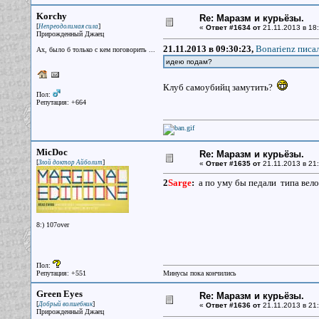
Korchy
Re: Маразм и курьёзы.
[
]
Непреодолимая сила
«
Ответ #1634 от
21.11.2013 в 18:
Прирожденный Джаец
21.11.2013 в 09:30:23,
Bonarienz писал
Ах, было б только с кем поговорить ...
идею подам?
Клуб самоубийц замутить?
Пол:
Репутация: +664
MicDoc
Re: Маразм и курьёзы.
[
]
Злой доктор Айболит
«
Ответ #1635 от
21.11.2013 в 21:
2
Sarge
:
а по уму бы педали типа вело
8:) 107over
Пол:
Репутация: +551
Минусы пока кончились
Green Eyes
Re: Маразм и курьёзы.
[
]
Добрый волшебник
«
Ответ #1636 от
21.11.2013 в 21:
Прирожденный Джаец