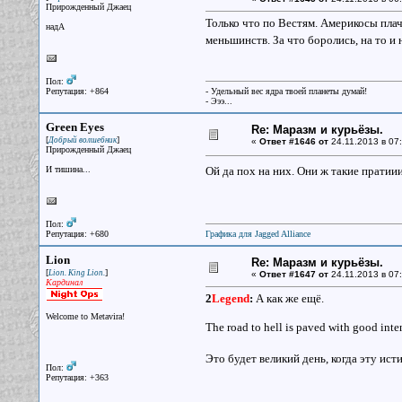
Прирожденный Джаец
Только что по Вестям. Америкосы плач
надА
меньшинств. За что боролись, на то 
Пол:
Репутация: +864
- Удельный вес ядра твоей планеты думай!
- Эээ...
Green Eyes
Re: Маразм и курьёзы.
[
]
Добрый волшебник
«
Ответ #1646 от
24.11.2013 в 07:
Прирожденный Джаец
И тишина...
Ой да пох на них. Они ж такие пратии
Пол:
Репутация: +680
Графика для Jagged Alliance
Lion
Re: Маразм и курьёзы.
[
]
Lion. King Lion.
«
Ответ #1647 от
24.11.2013 в 07:
Кардинал
2
Legend
:
А как же ещё.
Welcome to Metavira!
The road to hell is paved with good int
Это будет великий день, когда эту ис
Пол:
Репутация: +363