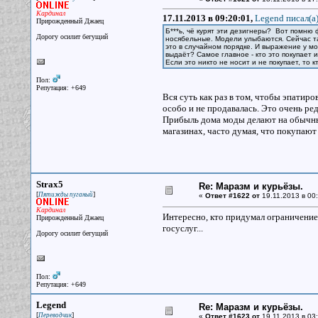
Кардинал
17.11.2013 в 09:20:01,
Legend писал(a
Прирожденный Джаец
Б***ь, чё курят эти дезигнеры? Вот помню 
Дорогу осилит бегущий
носябельные. Модели улыбаются. Сейчас та
это в случайном порядке. И выражение у мо
выдаёт? Самое главное - кто это покупает 
Если это никто не носит и не покупает, то
Пол:
Репутация: +649
Вся суть как раз в том, чтобы эпатиро
особо и не продавалась. Это очень ре
Прибыль дома моды делают на обычны
магазинах, часто думая, что покупают
Strax5
Re: Маразм и курьёзы.
[
]
Пятижды пуганый
«
Ответ #1622 от
19.11.2013 в 00:
Кардинал
Интересно, кто придумал ограничение 
Прирожденный Джаец
госуслуг...
Дорогу осилит бегущий
Пол:
Репутация: +649
Legend
Re: Маразм и курьёзы.
[
]
Переводчик
«
Ответ #1623 от
19.11.2013 в 03: