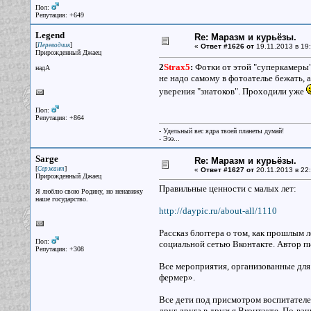
Пол:
Репутация: +649
Legend
Re: Маразм и курьёзы.
[
]
Переводчик
«
Ответ #1626 от
19.11.2013 в 19:
Прирожденный Джаец
2
Strax5
:
Фотки от этой "суперкамеры"
надА
не надо самому в фотоателье бежать, 
уверения "знатоков". Проходили уже
Пол:
Репутация: +864
- Удельный вес ядра твоей планеты думай!
- Эээ...
Sarge
Re: Маразм и курьёзы.
[
]
Сержант
«
Ответ #1627 от
20.11.2013 в 22:
Прирожденный Джаец
Правильные ценности с малых лет:
Я люблю свою Родину, но ненавижу
наше государство.
http://daypic.ru/about-all/1110
Рассказ блоггера о том, как прошлым л
Пол:
социальной сетью Вконтакте. Автор пиш
Репутация: +308
Все мероприятия, организованные для 
фермер».
Все дети под присмотром воспитателе
друг друга в друзья Вконтакте. По-ва