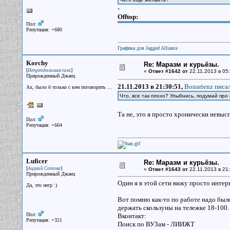
-
Offtop:
Пол:
Репутация: +680
Графика для Jagged Alliance
Korchy
Re: Маразм и курьёзы.
[
]
Непреодолимая сила
«
Ответ #1642 от
22.11.2013 в 05:
Прирожденный Джаец
21.11.2013 в 21:30:51,
Bonarienz писал
Ах, было б только с кем поговорить ...
Что, все так плохо? Улыбнись, подумай про 
Та не, это я просто хронически невы
Пол:
Репутация: +664
Luficer
Re: Маразм и курьёзы.
[
]
Аццкий Сотона
«
Ответ #1643 от
22.11.2013 в 21:
Прирожденный Джаец
Один я в этой сети вижу просто интерн
Да, это негр :)
Вот помню как-то по работе надо было
держать скользуны на тележке 18-100.
Пол:
Вконтакт:
Репутация: +321
Поиск по ВУЗам - ЛИИЖТ