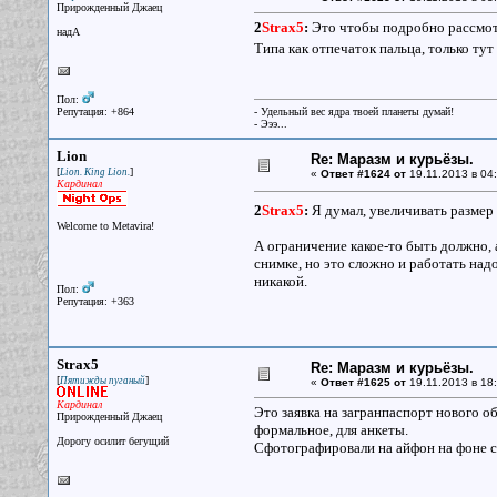
Прирожденный Джаец
2
Strax5
:
Это чтобы подробно рассмотр
надА
Типа как отпечаток пальца, только т
Пол:
Репутация: +864
- Удельный вес ядра твоей планеты думай!
- Эээ...
Lion
Re: Маразм и курьёзы.
[
]
Lion. King Lion.
«
Ответ #1624 от
19.11.2013 в 04:
Кардинал
2
Strax5
:
Я думал, увеличивать размер
Welcome to Metavira!
А ограничение какое-то быть должно, 
снимке, но это сложно и работать надо
никакой.
Пол:
Репутация: +363
Strax5
Re: Маразм и курьёзы.
[
]
Пятижды пуганый
«
Ответ #1625 от
19.11.2013 в 18:
Кардинал
Это заявка на загранпаспорт нового о
Прирожденный Джаец
формальное, для анкеты.
Дорогу осилит бегущий
Сфотографировали на айфон на фоне с