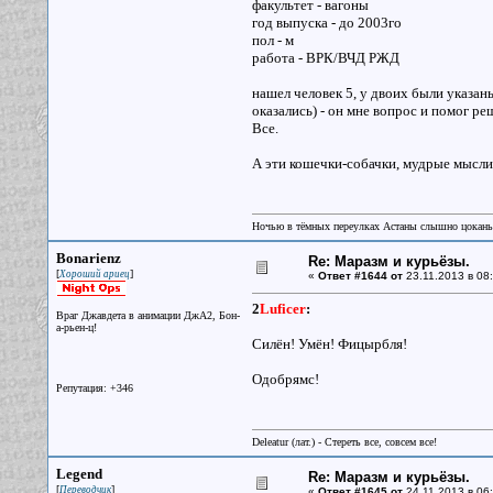
факультет - вагоны
год выпуска - до 2003го
пол - м
работа - ВРК/ВЧД РЖД
нашел человек 5, у двоих были указан
оказались) - он мне вопрос и помог ре
Все.
А эти кошечки-собачки, мудрые мысли
Ночью в тёмных переулках Астаны слышно цокань
Bonarienz
Re: Маразм и курьёзы.
[
]
Хороший ариец
«
Ответ #1644 от
23.11.2013 в 08:
2
Luficer
:
Враг Джавдета в анимации ДжА2, Бон-
а-рьен-ц!
Силён! Умён! Фицырбля!
Одобрямс!
Репутация: +346
Deleatur (лат.) - Стереть все, совсем все!
Legend
Re: Маразм и курьёзы.
[
]
Переводчик
«
Ответ #1645 от
24.11.2013 в 06: