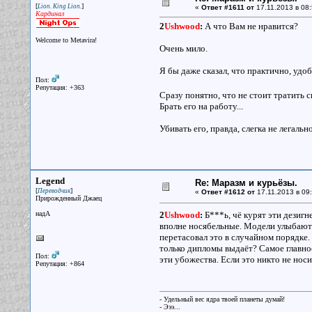
[
]
Lion. King Lion.
«
Ответ #1611 от
17.11.2013 в 08:
Кардинал
2
Ushwood
:
А что Вам не нравится?
Welcome to Metavira!
Очень мило.
Я бы даже сказал, что практично, удо
Пол:
Репутация: +363
Сразу понятно, что не стоит тратить с
Брать его на работу...
Убивать его, правда, слегка не легально
Legend
Re: Маразм и курьёзы.
[
]
Переводчик
«
Ответ #1612 от
17.11.2013 в 09:
Прирожденный Джаец
надА
2
Ushwood
:
Б***ь, чё курят эти дезиг
вполне носябельные. Модели улыбаются
перетасовал это в случайном порядке.
только дипломы выдаёт? Самое главное 
Пол:
эти убожества. Если это никто не нос
Репутация: +864
- Удельный вес ядра твоей планеты думай!
- Эээ...