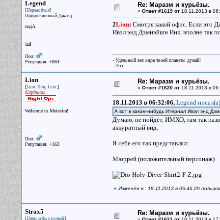
Legend
Re: Маразм и курьёзы.
[
]
Переводчик
«
Ответ #1619 от
18.11.2013 в 06:
Прирожденный Джаец
2
Lion
:
Смотря какой офис. Если это Дж
надА
Ивэл энд Дэмнэйшн Инк. вполне так п
Пол:
- Удельный вес ядра твоей планеты думай!
Репутация: +864
- Эээ...
Lion
Re: Маразм и курьёзы.
[
]
Lion. King Lion.
«
Ответ #1620 от
18.11.2013 в 06:
Кардинал
18.11.2013 в 06:32:06,
Legend писал(a
Welcome to Metavira!
А вот в каком-нибудь Итёрнал Ивэл энд Дэ
Думаю, не пойдёт. ИМХО, там так раз
аккуратный вид.
Пол:
Я себе его так представлял:
Репутация: +363
Мюррей (положительный персонаж)
«
Изменён в : 18.11.2013 в 06:46:29 пользо
Strax5
Re: Маразм и курьёзы.
[
]
Пятижды пуганый
«
Ответ #1621 от
18.11.2013 в 17: