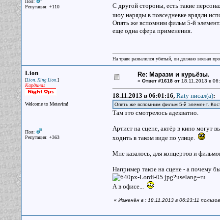
Пол:
С другой стороны, есть такие персона
Репутация: +110
шоу наряды в повседневке врядли испо
Опять же вспомним фильм 5-й элемент.
еще одна сфера применения.
На траве развалился убитый, он должно воевал прот
Lion
Re: Маразм и курьёзы.
[
]
Lion. King Lion.
«
Ответ #1618 от
18.11.2013 в 06:
Кардинал
18.11.2013 в 06:01:16,
Raty писал(a)
:
Welcome to Metavira!
Опять же вспомним фильм 5-й элемент. Кос
Там это смотрелось адекватно.
Артист на сцене, актёр в кино могут 
Пол:
ходить в таком виде по улице.
Репутация: +363
Мне казалось, для концертов и фильмо
Например такое на сцене - а почему бы
А в офисе...
«
Изменён в : 18.11.2013 в 06:23:11 пользо