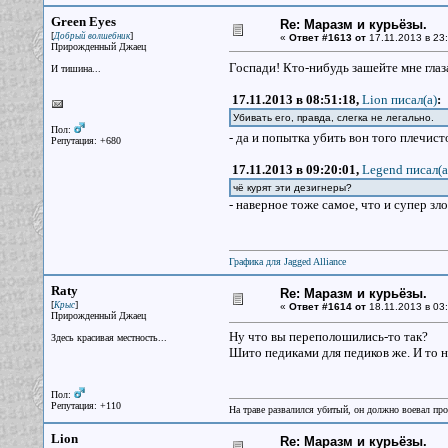
Green Eyes
Re: Маразм и курьёзы.
[
]
Добрый волшебник
«
Ответ #1613 от
17.11.2013 в 23:
Прирожденный Джаец
Госпади! Кто-нибудь зашейте мне глаз
И тишина...
17.11.2013 в 08:51:18,
Lion писал(a)
:
Убивать его, правда, слегка не легально.
Пол:
- да и попытка убить вон того плечист
Репутация: +680
17.11.2013 в 09:20:01,
Legend писал(a
чё курят эти дезигнеры?
- наверное тоже самое, что и супер з
Графика для Jagged Alliance
Raty
Re: Маразм и курьёзы.
[
]
Крыс
«
Ответ #1614 от
18.11.2013 в 03:
Прирожденный Джаец
Ну что вы переполошились-то так?
Здесь красивая местность...
Шито педиками для педиков же. И то не
Пол:
Репутация: +110
На траве развалился убитый, он должно воевал прот
Lion
Re: Маразм и курьёзы.