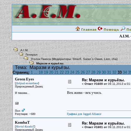
Главная
Помощь
П
A.I.M.
A.I.M.
Генерал
Уголок Пакоса
(Модераторы:
Strax5
,
Satan`s Claws
,
Lion
,
cha
)
Маразм и курьёзы.
Тема:
Маразм и курьёзы.
Страниц:
1
...
18
19
20
21
22
23
24
25
26
27
28
29
30
31
32
33
34
3
Green Eyes
Re: Маразм и курьёзы.
[
]
Добрый волшебник
«
Ответ #1600 от
09.11.2013 в 01:
Прирожденный Джаец
Век живи - век учись.
И тишина...
Пол:
Репутация: +680
Графика для Jagged Alliance
KombaT
Re: Маразм и курьёзы.
[
]
Mortal-КамбаТ
«
Ответ #1601 от
09.11.2013 в 01:
Прирожденный Джаец