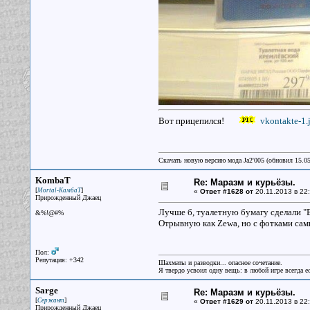
Вот прицепился!
vkontakte-1.
Скачать новую версию мода Ja2'005 (обновил 15.0
KombaT
Re: Маразм и курьёзы.
[
]
Mortal-КамбаТ
«
Ответ #1628 от
20.11.2013 в 22:
Прирожденный Джаец
Лучше б, туалетную бумагу сделали "В
&%!@#%
Отрывную как Zewa, но с фотками самы
Пол:
Репутация: +342
Шахматы и разводки... опасное сочетание.
Я твердо усвоил одну вещь: в любой игре всегда ес
Sarge
Re: Маразм и курьёзы.
[
]
Сержант
«
Ответ #1629 от
20.11.2013 в 22:
Прирожденный Джаец