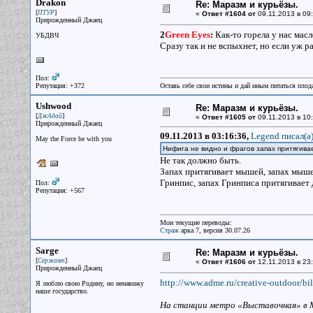
Drakon
Re: Маразм и курьёзы.
[
]
ПТУР
«
Ответ #1604 от
09.11.2013 в 09:
Прирожденный Джаец
2
Green Eyes
:
Как-то горела у нас масло
УБДВЧ
Сразу так и не вспыхнет, но если уж р
Пол:
Репутация: +372
Оставь себе свои истины и дай иным питаться плод
Ushwood
Re: Маразм и курьёзы.
[
]
ДжАдай
«
Ответ #1605 от
09.11.2013 в 10:
Прирожденный Джаец
09.11.2013 в 03:16:36,
Legend писал(a
May the Force be with you
Нифига не видно и фрагов запах притягивае
Не так должно быть.
Запах притягивает мышей, запах мыше
Гринпис, запах Гринписа притягивает 
Пол:
Репутация: +567
Мои текущие переводы:
Страж
арка 7, версия 30.07.26
Sarge
Re: Маразм и курьёзы.
[
]
Сержант
«
Ответ #1606 от
12.11.2013 в 23:
Прирожденный Джаец
http://www.adme.ru/creative-outdoor/bil
Я люблю свою Родину, но ненавижу
наше государство.
На станции метро «Выставочная» в М