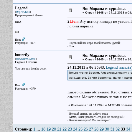
Legend
Re: Маразм и курьёзы.
[
]
Переводчик
«
Ответ #1648 от
24.11.2013 в 08:
Прирожденный Джаец
2
Lion
:
Эту истину никогда не усвоят.
надА
полная нирвана.
Пол:
Репутация: +864
- Удельный вес ядра твоей планеты думай!
- Эээ...
butterfly
Re: Маразм и курьёзы.
[
]
летающее масло
«
Ответ #1649 от
24.11.2013 в 14:
Captain Obvious
24.11.2013 в 06:35:43,
Legend писал(a
You take my breathe away..
Только что по Вестям. Америкосы плачут и 
меньшинств. За что боролись, на то и нап
Пол:
Репутация: +370
Как-то сильно обтекаемо. Кто стонет, 
слышал. Может слушаю не там и не те
«
Изменён в : 24.11.2013 в 14:00:40 пользов
- Вставай сынок, на работу пора.
- Мама, какая работа? Сегодня же выходной?!
- Какой выходной! Мы же негры!!!
Страниц:
1
...
18
19
20
21
22
23
24
25
26
27
28
29
30
31
32
33
34