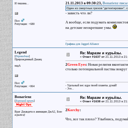
21.11.2013 в 09:30:23,
Bonarienz писал
И тишина...
Один из смертных грехов "детектирован", 
- зависть что ли?
Пол:
А вообще, если подумать коммунистов
Репутация: +680
на детские неокрепшие умы.
Графика для Jagged Alliance
Legend
Re: Маразм и курьёзы.
[
]
Переводчик
«
Ответ #1637 от
21.11.2013 в 21:
Прирожденный Джаец
2
Green Eyes
:
Новая религия вконтактие
надА
столько потенциальной паствы вокруг
Пол:
- Удельный вес ядра твоей планеты думай!
Репутация: +864
- Эээ...
Bonarienz
Re: Маразм и курьёзы.
[
]
Хороший ариец
«
Ответ #1638 от
21.11.2013 в 21:
2
Korchy
:
Враг Джавдета в анимации ДжА2, Бон-
а-рьен-ц!
Что, все так плохо? Улыбнись, подума