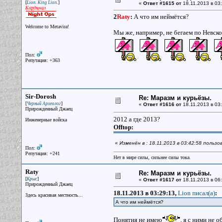
[
]
Lion. King Lion.
«
Ответ #1615 от
18.11.2013 в 03:
Кардинал
2
Raty
:
А что им неймётся?
Welcome to Metavira!
Мы же, например, не бегаем по Невск
Пол:
Репутация: +363
Sir-Dorosh
Re: Маразм и курьёзы.
[
]
Черный Археолог
«
Ответ #1616 от
18.11.2013 в 03:
Прирожденный Джаец
2012 а где 2013?
Инженерные войска
Offtop:
«
Изменён в : 18.11.2013 в 03:42:58 пользо
Пол:
Репутация: +241
Нет в мире силы, сильнее силы тока.
Raty
Re: Маразм и курьёзы.
[
]
Крыс
«
Ответ #1617 от
18.11.2013 в 06:
Прирожденный Джаец
18.11.2013 в 03:29:13,
Lion писал(a)
:
Здесь красивая местность...
А что им неймётся?
Понятия не имею
, я с ними не