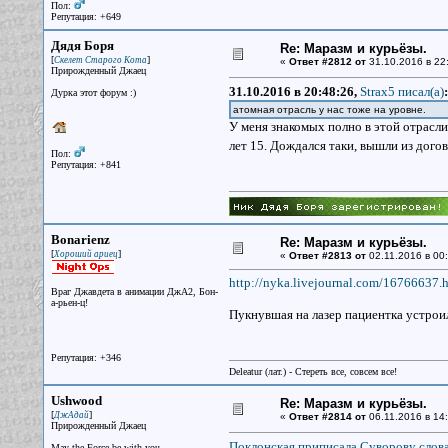
Пол:
Репутация: +649
Дядя Боря
Re: Маразм и курьёзы.
[
]
Скелет Старого Кота
«
Ответ #2812 от
31.10.2016 в 22
Прирожденный Джаец
31.10.2016 в 20:48:26,
Strax5 писал(a)
:
Дурка этот форум :)
атомная отрасль у нас тоже на уровне.
У меня знакомых полно в этой отрасли,
лет 15. Дождался таки, вышли из догов
Пол:
Репутация: +841
Bonarienz
Re: Маразм и курьёзы.
[
]
Хороший ариец
«
Ответ #2813 от
02.11.2016 в 00:
http://nyka.livejournal.com/16766637.
Враг Джавдета в анимации ДжА2, Бон-
а-рьен-ц!
Пукнувшая на лазер пациентка устрои
Репутация: +346
Deleatur (лат.) - Стереть все, совсем все!
Ushwood
Re: Маразм и курьёзы.
[
]
ДжАдай
«
Ответ #2814 от
06.11.2016 в 14:
Прирожденный Джаец
Поклонская приписала Суворову слова
May the Force be with you