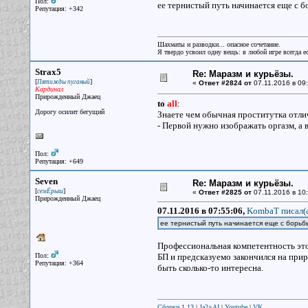
Пол:
ее тернистый путь начинается еще с б
Репутация: +342
Шахматы и разводки... опасное сочетание.
Я твердо усвоил одну вещь: в любой игре всегда ес
Strax5
Re: Маразм и курьёзы.
[
]
Пятижды пуганый
«
Ответ #2824 от
07.11.2016 в 09:
Кардинал
Прирожденный Джаец
to
all
:
Дорогу осилит бегущий
Знаете чем обычная проститутка отли
- Первой нужно изображать оргазм, а 
Пол:
Репутация: +649
Seven
Re: Маразм и курьёзы.
[
]
семЁрыш
«
Ответ #2825 от
07.11.2016 в 10:
Прирожденный Джаец
07.11.2016 в 07:55:06,
KombaT писал(
ее тернистый путь начинается еще с борьб
Профессиональная компетентность это 
Пол:
БП и предсказуемо закончился на прир
Репутация: +364
быть сколько-то интересна.
Сборки 1.13
|
Ja2+AI
|
Youtube
|
VK