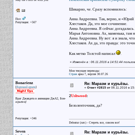
Шикарно, че. Сразу вспомнилось:
Анна Андреевна. Так, верно, и «Юрий
Пол:
Репутация: +567
Хлестаков. Да, это мое сочинение.
Анна Андреевна. Я сейчас догадалась.
Марья Антоновна. Ах, маменька, там н
Анна Андреевна. Ну вот: я и знала, чт
Хлестаков. Ах да, это правда: это точ
Как метко Толстой написал
.
«
Изменён в : 06.11.2016 в 14:51:44 польз
Мои текущие переводы:
Страж
арка 7, версия 30.07.26
Bonarienz
Re: Маразм и курьёзы.
[
]
Хороший ариец
«
Ответ #2815 от
06.11.2016 в 15:
2
Ushwood
:
Враг Джавдета в анимации ДжА2, Бон-
а-рьен-ц!
Белоленточник, да?
Репутация: +346
Deleatur (лат.) - Стереть все, совсем все!
Seven
Re: Маразм и курьёзы.