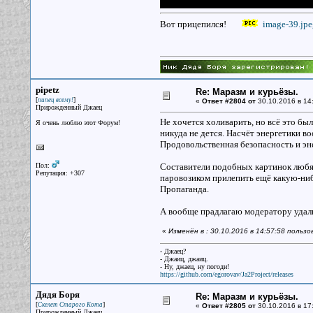
Вот прицепился!
image-39.jpe
pipetz
Re: Маразм и курьёзы.
[
]
пипец всему!
«
Ответ #2804 от
30.10.2016 в 14
Прирожденный Джаец
Не хочется холиварить, но всё это бы
Я очень люблю этот Форум!
никуда не дется. Насчёт энергетики во
Продовольственная безопасность и эн
Пол:
Составители подобных картинок любя
Репутация: +307
паровозиком прилепить ещё какую-ниб
Пропаганда.
А вообще прадлагаю модератору удал
«
Изменён в : 30.10.2016 в 14:57:58 пользо
- Джаец?
- Джаиц, джаиц.
- Ну, джаец, ну погоди!
https://github.com/egorovav/Ja2Project/releases
Дядя Боря
Re: Маразм и курьёзы.
[
]
Скелет Старого Кота
«
Ответ #2805 от
30.10.2016 в 17
Прирожденный Джаец