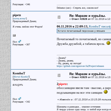
Репутация: +346
Deleatur (лат.) - Стереть все, совсем все!
pipetz
Re: Маразм и курьёзы.
[
]
пипец всему!
«
Ответ #2828 от
07.11.2016 в 12:
Прирожденный Джаец
06.11.2016 в 22:09:13,
KombaT писал(
Я очень люблю этот Форум!
Кстати почитаемый персонаж у япошек
Почитаемый то почитаемый, но санкции
Пол:
Дружба дружбой, а табачок врозь.
Репутация: +307
- Джаец?
- Джаиц, джаиц.
- Ну, джаец, ну погоди!
https://github.com/egorovav/Ja2Project/releases
KombaT
Re: Маразм и курьёзы.
[
]
Mortal-КамбаТ
«
Ответ #2829 от
07.11.2016 в 13:
Прирожденный Джаец
2
pipetz
:
&%!@#%
обоссанкции ввели там - высоко, а нар
подсыканции на все эти санкции
Пол:
«
Изменён в : 07.11.2016 в 13:15:28 польз
Репутация: +342
Шахматы и разводки... опасное сочетание.
Я твердо усвоил одну вещь: в любой игре всегда ес