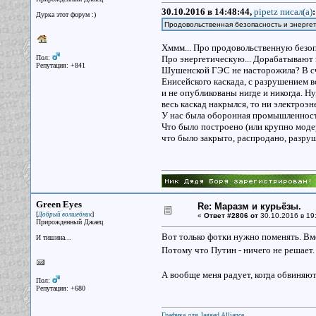
30.10.2016 в 14:48:44,
pipetz писал(a)
:
Дурка этот форум :)
Продовольственная безопасность и энерге
Хммм... Про продовольственную безопас
Пол:
Про энергетическую... Дорабатывают 
Репутация: +841
Шушенской ГЭС не насторожила? В сч
Енисейского каскада, с разрушением в
и не опубликованы нигде и никогда. Н
весь каскад накрылся, то ни электроэн
У нас была оборонная промышленность 
Что было построено (или крупно моде
что было закрыто, распродано, разруше
Green Eyes
Re: Маразм и курьёзы.
[
]
Добрый волшебник
«
Ответ #2806 от
30.10.2016 в 19
Прирожденный Джаец
Вот только фотки нужно поменять. Вме
И тишина...
Потому что Путин - ничего не решает.
А вообще меня радует, когда обвиняют
Пол:
Репутация: +680
Графика для Jagged Alliance