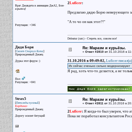
2
Luficer
:
Враг Джавдета в анимации ДжА2, Бон-
а-рьен-ц!
Предлагаю дядю Борю неверующего за
"А то чо он как этот?!"
Репутация: +346
Deleatur (лат.) - Стереть все, совсем все!
Дядя Боря
Re: Маразм и курьёзы.
[
]
Скелет Старого Кота
«
Ответ #2810 от
31.10.2016 в 11:
Прирожденный Джаец
31.10.2016 в 09:49:02,
Luficer писал(a)
Дурка этот форум :)
Их сейчас оченьно сильно модернизируют
Я рад, хоть что-то делается, а не толь
Пол:
Репутация: +841
Strax5
Re: Маразм и курьёзы.
[
]
Пятижды пуганый
«
Ответ #2811 от
31.10.2016 в 20:
Кардинал
Прирожденный Джаец
2
Luficer
:
Я когда-то был уверен, что а
Пока не поработал консультантом Роса
Дорогу осилит бегущий