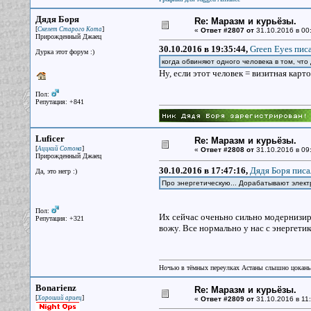
Дядя Боря
Re: Маразм и курьёзы.
[
]
Скелет Старого Кота
«
Ответ #2807 от
31.10.2016 в 00
Прирожденный Джаец
30.10.2016 в 19:35:44,
Green Eyes писа
Дурка этот форум :)
когда обвиняют одного человека в том, что
Ну, если этот человек = визитная карт
Пол:
Репутация: +841
Luficer
Re: Маразм и курьёзы.
[
]
Аццкий Сотона
«
Ответ #2808 от
31.10.2016 в 09
Прирожденный Джаец
30.10.2016 в 17:47:16,
Дядя Боря писа
Да, это негр :)
Про энергетическую... Дорабатывают элект
Пол:
Их сейчас оченьно сильно модернизиру
Репутация: +321
вожу. Все нормально у нас с энергетико
Ночью в тёмных переулках Астаны слышно цокань
Bonarienz
Re: Маразм и курьёзы.
[
]
Хороший ариец
«
Ответ #2809 от
31.10.2016 в 11: