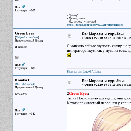
Пол:
Репутация: +307
- Джаец?
- Джаиц, джаиц.
- Ну, джаец, ну погоди!
https://github.com/egorovav/Ja2Project/releases
Green Eyes
Re: Маразм и курьёзы.
[
]
Добрый волшебник
«
Ответ #2819 от
06.11.2016 в 21:
Прирожденный Джаец
Я конечно сейчас глупость скажу, но 
И тишина...
императора вкус. как у мужика есть, 
Пол:
Репутация: +680
Графика для Jagged Alliance
KombaT
Re: Маразм и курьёзы.
[
]
Mortal-КамбаТ
«
Ответ #2820 от
06.11.2016 в 22:
Прирожденный Джаец
2
Green Eyes
:
&%!@#%
Ты на Поклонскую зря едешь, она дор
Кстати почитаемый персонаж у япош
Пол:
Репутация: +342