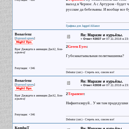
выход в Черное. А с Артуром - будет 
русские да бебезъяны. И вообще все 
Графика для Jagged Alliance
Bonarienz
Re: Маразм и курьёзы.
[
]
Хороший ариец
«
Ответ #2837 от
07.11.2016 в 23:
2
Green Eyes
:
Враг Джавдета в анимации ДжА2, Бон-
а-рьен-ц!
Губозакатывальная политмашинка?
Репутация: +346
Deleatur (лат.) - Стереть все, совсем все!
Bonarienz
Re: Маразм и курьёзы.
[
]
Хороший ариец
«
Ответ #2838 от
07.11.2016 в 23:
2
Терапевт
:
Враг Джавдета в анимации ДжА2, Бон-
а-рьен-ц!
Нифантазируй... У мя там прадедушки 
Репутация: +346
Deleatur (лат.) - Стереть все, совсем все!
KombaT
Re: Маразм и курьёзы.