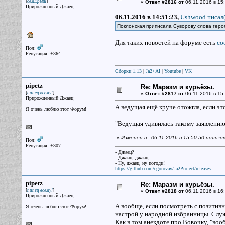
[
]
семЁрыш
«
Ответ #2816 от
06.11.2016 в 15:
Прирожденный Джаец
06.11.2016 в 14:51:23,
Ushwood писал(
Поклонская приписала Суворову слова гер
Для таких новостей на форуме есть
со
Пол:
Репутация: +364
Сборки 1.13
|
Ja2+AI
|
Youtube
|
VK
pipetz
Re: Маразм и курьёзы.
[
]
пипец всему!
«
Ответ #2817 от
06.11.2016 в 15:
Прирожденный Джаец
А ведущая ещё круче отожгла, если это
Я очень люблю этот Форум!
"Ведущая удивилась такому заявлению 
«
Изменён в : 06.11.2016 в 15:50:50 пользо
Пол:
Репутация: +307
- Джаец?
- Джаиц, джаиц.
- Ну, джаец, ну погоди!
https://github.com/egorovav/Ja2Project/releases
pipetz
Re: Маразм и курьёзы.
[
]
пипец всему!
«
Ответ #2818 от
06.11.2016 в 16:
Прирожденный Джаец
А вообще, если посмотреть с позитивн
Я очень люблю этот Форум!
настрой у народной избранницы. Служи
Как в том анекдоте про Вовочку, "вооб