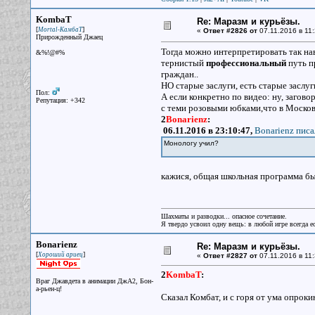
KombaT
Re: Маразм и курьёзы.
[
]
Mortal-КамбаТ
«
Ответ #2826 от
07.11.2016 в 11:
Прирожденный Джаец
Тогда можно интерпретировать так н
&%!@#%
тернистый
профессиональный
путь п
граждан..
НО старые заслуги, есть старые заслуг
Пол:
А если конкретно по видео: ну, заговор
Репутация: +342
с теми розовыми юбками,что в Москови
2
Bonarienz
:
06.11.2016 в 23:10:47,
Bonarienz писа
Монологу учил?
кажися, общая школьная программа 
Шахматы и разводки... опасное сочетание.
Я твердо усвоил одну вещь: в любой игре всегда ес
Bonarienz
Re: Маразм и курьёзы.
[
]
Хороший ариец
«
Ответ #2827 от
07.11.2016 в 11:
2
KombaT
:
Враг Джавдета в анимации ДжА2, Бон-
а-рьен-ц!
Сказал Комбат, и с горя от ума опроки