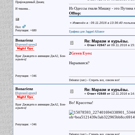
Прирожденный Джаец
Из Одессы гнали Мишку - это Путина
И тишина...
Offtop:
«
Изменён в : 09.11.2016 в 13:36:40 польз
Пол:
Репутация: +680
Графика для Jagged Alliance
Bonarienz
Re: Маразм и курьёзы.
[
]
Хороший ариец
«
Ответ #2847 от
09.11.2016 в 15:
2
Green Eyes
:
Враг Джавдета в анимации ДжА2, Бон-
а-рьен-ц!
Нарываися?
Репутация: +346
Deleatur (лат.) - Стереть все, совсем все!
Bonarienz
Re: Маразм и курьёзы.
[
]
Хороший ариец
«
Ответ #2848 от
12.11.2016 в 14:
Во! Красотка!
Враг Джавдета в анимации ДжА2, Бон-
а-рьен-ц!
Репутация: +346
Deleatur (лат.) - Стереть все, совсем все!