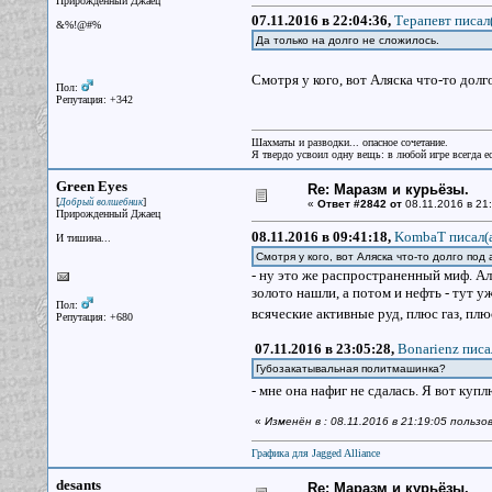
Прирожденный Джаец
07.11.2016 в 22:04:36,
Терапевт писал(
&%!@#%
Да только на долго не сложилось.
Смотря у кого, вот Аляска что-то дол
Пол:
Репутация: +342
Шахматы и разводки... опасное сочетание.
Я твердо усвоил одну вещь: в любой игре всегда ес
Green Eyes
Re: Маразм и курьёзы.
[
]
Добрый волшебник
«
Ответ #2842 от
08.11.2016 в 21:
Прирожденный Джаец
08.11.2016 в 09:41:18,
KombaT писал(
И тишина...
Смотря у кого, вот Аляска что-то долго по
- ну это же распространенный миф. Ал
золото нашли, а потом и нефть - тут 
Пол:
всяческие активные руд, плюс газ, плюс
Репутация: +680
07.11.2016 в 23:05:28,
Bonarienz писа
Губозакатывальная политмашинка?
- мне она нафиг не сдалась. Я вот купл
«
Изменён в : 08.11.2016 в 21:19:05 польз
Графика для Jagged Alliance
desants
Re: Маразм и курьёзы.