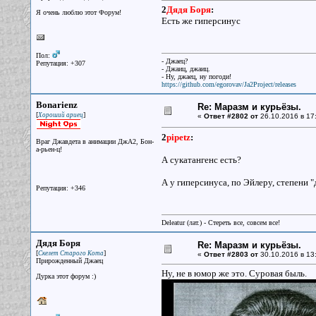
2
Дядя Боря
:
Я очень люблю этот Форум!
Есть же гиперсинус
Пол:
- Джаец?
Репутация: +307
- Джаиц, джаиц.
- Ну, джаец, ну погоди!
https://github.com/egorovav/Ja2Project/releases
Bonarienz
Re: Маразм и курьёзы.
[
]
Хороший ариец
«
Ответ #2802 от
26.10.2016 в 17
2
pipetz
:
Враг Джавдета в анимации ДжА2, Бон-
а-рьен-ц!
А сукатангенс есть?
А у гиперсинуса, по Эйлеру, степени "д
Репутация: +346
Deleatur (лат.) - Стереть все, совсем все!
Дядя Боря
Re: Маразм и курьёзы.
[
]
Скелет Старого Кота
«
Ответ #2803 от
30.10.2016 в 13
Прирожденный Джаец
Ну, не в юмор же это. Суровая быль.
Дурка этот форум :)