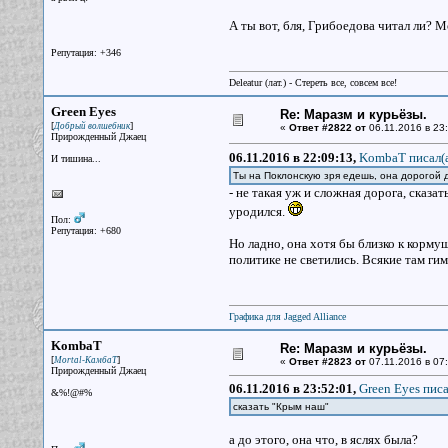
А ты вот, бля, Грибоедова читал ли? 
Репутация: +346
Deleatur (лат.) - Стереть все, совсем все!
Green Eyes
Re: Маразм и курьёзы.
[
]
Добрый волшебник
«
Ответ #2822 от
06.11.2016 в 23:
Прирожденный Джаец
06.11.2016 в 22:09:13,
KombaT писал(
И тишина...
Ты на Поклонскую зря едешь, она дорогой
- не такая уж и сложная дорога, сказа
уродился.
Пол:
Репутация: +680
Но ладно, она хотя бы близко к корму
политике не светились. Всякие там ги
Графика для Jagged Alliance
KombaT
Re: Маразм и курьёзы.
[
]
Mortal-КамбаТ
«
Ответ #2823 от
07.11.2016 в 07:
Прирожденный Джаец
06.11.2016 в 23:52:01,
Green Eyes писа
&%!@#%
сказать "Крым наш"
а до этого, она что, в яслях была?