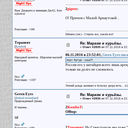
«
Ответ #2834 от
07.11.2016 в 20:
2
pipetz
:
Враг Джавдета в анимации ДжА2, Бон-
а-рьен-ц!
О! Причем с Малой Арнаутской...
Репутация: +346
Deleatur (лат.) - Стереть все, совсем все!
Терапевт
Re: Маразм и курьёзы.
[
]
Кулибин
«
Ответ #2835 от
07.11.2016 в 22:
06.11.2016 в 23:52:01,
Green Eyes писа
Народный целитель. Шарлатан высшей
порт Артур - наш!!!
категории.
Россия его у китайцев всего лишь арен
только на долго не сложилось.
Пол:
Репутация: +1207
Летний дождь наливает в бутылку двора ночь... (с
Green Eyes
Re: Маразм и курьёзы.
[
]
Добрый волшебник
«
Ответ #2836 от
07.11.2016 в 22:
Прирожденный Джаец
2
KombaT
:
И тишина...
Offtop:
Пол:
2
Терапевт
:
Ну Севастополь мы тоже "а
Репутация: +680