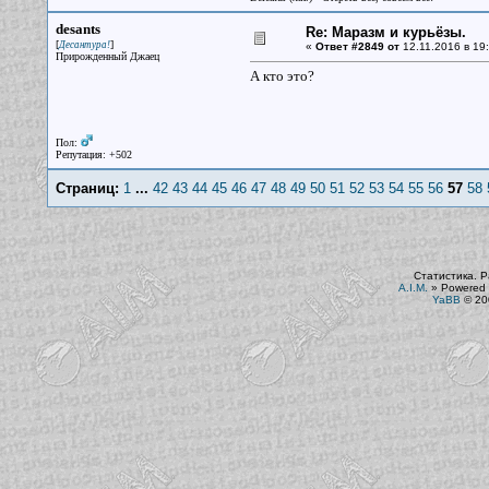
desants
Re: Маразм и курьёзы.
[
]
Десантура!
«
Ответ #2849 от
12.11.2016 в 19:
Прирожденный Джаец
А кто это?
Пол:
Репутация: +502
Страниц:
1
...
42
43
44
45
46
47
48
49
50
51
52
53
54
55
56
57
58
Статистика. Р
A.I.M.
»
Powered 
YaBB
© 200