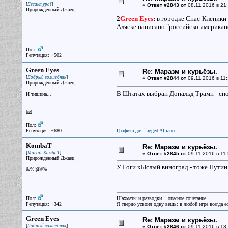
[
]
Десантура!
«
Ответ #2843 от
08.11.2016 в 21:
Прирожденный Джаец
2
Green Eyes
:
в городке Спас-Клепики в
Аляске написано "российско-американ
Пол:
Репутация: +502
Green Eyes
Re: Маразм и курьёзы.
[
]
Добрый волшебник
«
Ответ #2844 от
09.11.2016 в 11:
Прирожденный Джаец
В Штатах выбран Дональд Трамп - сно
И тишина...
Пол:
Репутация: +680
Графика для Jagged Alliance
KombaT
Re: Маразм и курьёзы.
[
]
Mortal-КамбаТ
«
Ответ #2845 от
09.11.2016 в 11:
Прирожденный Джаец
У Гоги кЫслый виноград - тоже Путин 
&%!@#%
Пол:
Шахматы и разводки... опасное сочетание.
Репутация: +342
Я твердо усвоил одну вещь: в любой игре всегда ес
Green Eyes
Re: Маразм и курьёзы.
[
]
Добрый волшебник
«
Ответ #2846 от
09.11.2016 в 13: