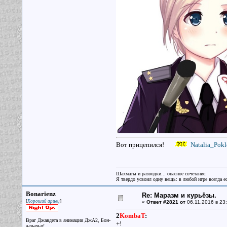
Вот прицепился!
Natalia_Pokl
Шахматы и разводки... опасное сочетание.
Я твердо усвоил одну вещь: в любой игре всегда ес
Bonarienz
Re: Маразм и курьёзы.
[
]
Хороший ариец
«
Ответ #2821 от
06.11.2016 в 23:
2
KombaT
:
Враг Джавдета в анимации ДжА2, Бон-
+!
а-рьен-ц!