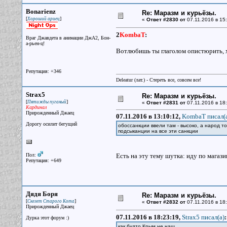
Bonarienz
Re: Маразм и курьёзы.
[
]
Хороший ариец
«
Ответ #2830 от
07.11.2016 в 15:
2
KombaT
:
Враг Джавдета в анимации ДжА2, Бон-
а-рьен-ц!
Вотлюбишь ты глаголом опистюрить, х
Репутация: +346
Deleatur (лат.) - Стереть все, совсем все!
Strax5
Re: Маразм и курьёзы.
[
]
Пятижды пуганый
«
Ответ #2831 от
07.11.2016 в 18:
Кардинал
Прирожденный Джаец
07.11.2016 в 13:10:12,
KombaT писал(
Дорогу осилит бегущий
обоссанкции ввели там - высоко, а народ то
подсыканции на все эти санкции
Пол:
Есть на эту тему шутка: иду по магаз
Репутация: +649
Дядя Боря
Re: Маразм и курьёзы.
[
]
Скелет Старого Кота
«
Ответ #2832 от
07.11.2016 в 18:
Прирожденный Джаец
07.11.2016 в 18:23:19,
Strax5 писал(a)
:
Дурка этот форум :)
как будто Крым не наш