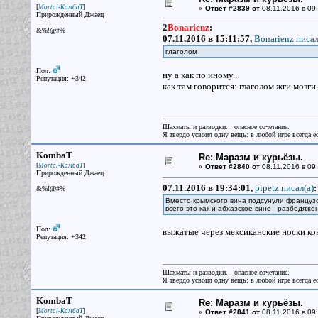
[
]
Mortal-КамбаТ
«
Ответ #2839 от
08.11.2016 в 09:
Прирожденный Джаец
2
Bonarienz
:
&%!@#%
07.11.2016 в 15:11:57,
Bonarienz писал
глаголом
Пол:
ну а как по иному..
Репутация: +342
как там говорится: глаголом жги мозги
Шахматы и разводки... опасное сочетание.
Я твердо усвоил одну вещь: в любой игре всегда ес
KombaT
Re: Маразм и курьёзы.
[
]
Mortal-КамбаТ
«
Ответ #2840 от
08.11.2016 в 09:
Прирожденный Джаец
07.11.2016 в 19:34:01,
pipetz писал(a)
:
&%!@#%
Вместо крымского вина подсунули французск
всего это как и абхазское вино - разбодя
Пол:
выжатые через мексиканские носки ко
Репутация: +342
Шахматы и разводки... опасное сочетание.
Я твердо усвоил одну вещь: в любой игре всегда ес
KombaT
Re: Маразм и курьёзы.
[
]
Mortal-КамбаТ
«
Ответ #2841 от
08.11.2016 в 09: