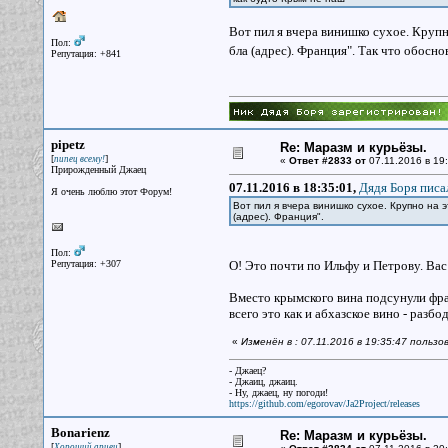
Вот пил я вчера винишко сухое. Крупн
Пол:
бла (адрес). Франция". Так что обос
Репутация: +841
pipetz
Re: Маразм и курьёзы.
[
]
пипец всему!
«
Ответ #2833 от
07.11.2016 в 19:
Прирожденный Джаец
07.11.2016 в 18:35:01,
Дядя Боря писал
Я очень люблю этот Форум!
Вот пил я вчера винишко сухое. Крупно на 
(адрес). Франция".
Пол:
Репутация: +307
О! Это почти по Ильфу и Петрову. Вас
Вместо крымского вина подсунули фран
всего это как и абхазское вино - разб
«
Изменён в : 07.11.2016 в 19:35:47 пользо
- Джаец?
- Джаиц, джаиц.
- Ну, джаец, ну погоди!
https://github.com/egorovav/Ja2Project/releases
Bonarienz
Re: Маразм и курьёзы.
[
]
Хороший ариец