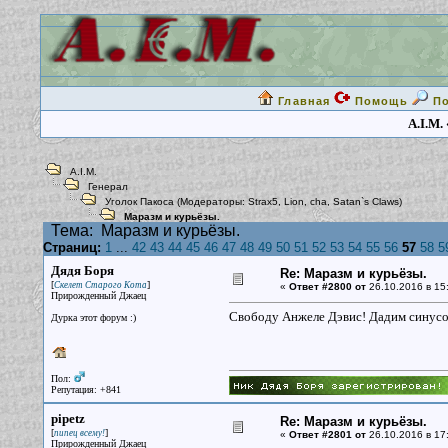
Главная
Помощь
П
A.I.M.
A.I.M.
Генерал
Уголок Пакоса
(Модераторы:
Strax5
,
Lion
,
cha
,
Satan`s Claws
)
Маразм и курьёзы.
Тема:
Маразм и курьёзы.
Страниц:
1
...
42
43
44
45
46
47
48
49
50
51
52
53
54
55
56
57
58
5
Дядя Боря
Re: Маразм и курьёзы.
[
]
Скелет Старого Кота
«
Ответ #2800 от
26.10.2016 в 15
Прирожденный Джаец
Свободу Анжеле Дэвис! Дадим синусои
Дурка этот форум :)
Пол:
Репутация: +841
pipetz
Re: Маразм и курьёзы.
[
]
пипец всему!
«
Ответ #2801 от
26.10.2016 в 17
Прирожденный Джаец