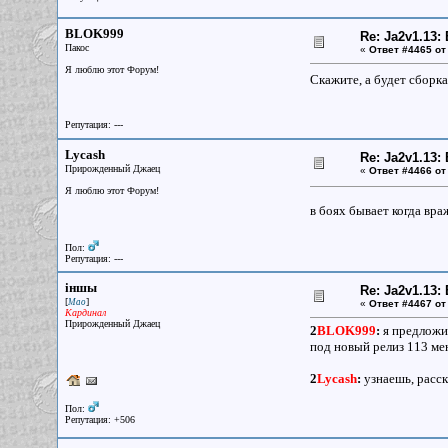
BLOK999
Re: Ja2v1.13
Пакос
«
Ответ #4465 от
Я люблю этот Форум!
Скажите, а будет сборка
Репутация: ---
Lycash
Re: Ja2v1.13
Прирожденный Джаец
«
Ответ #4466 от
Я люблю этот Форум!
в боях бывает когда вра
Пол:
Репутация: ---
iншы
Re: Ja2v1.13
[
]
Мао
«
Ответ #4467 от
Кардинал
Прирожденный Джаец
2
BLOK999
:
я предложил
под новый релиз 113 мен
2
Lycash
:
узнаешь, расс
Пол:
Репутация: +506