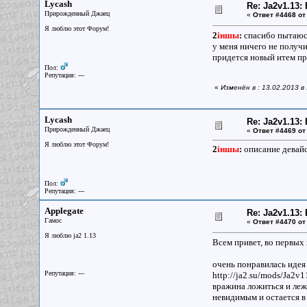
Lycash
Re: Ja2v1.13
Прирожденный Джаец
«
Ответ #4468 от
Я люблю этот Форум!
2
iншы
:
спасибо пытаюсь 
у меня ничего не получ
придется новый итем пр
Пол:
Репутация: ---
«
Изменён в : 13.02.2013 в
Lycash
Re: Ja2v1.13
Прирожденный Джаец
«
Ответ #4469 от
Я люблю этот Форум!
2
iншы
:
описание девайс
Пол:
Репутация: ---
Applegate
Re: Ja2v1.13
Гамос
«
Ответ #4470 от
Я люблю ja2 1.13
Всем привет, во первых 
очень понравилась идея 
Репутация: ---
http://ja2.su/mods/Ja2v
вражина ложиться и лежи
невидимым и остается в 