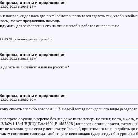
: Вопросы, ответы и предложения
13.02.2013 в 19:43:14 »
и вопрос, сидел часа два в xml editore и попытался сделать так, чтобы клейм
илось,. может предложишь помощь
идумать, для закрепления его на мине и чтобы работал он правильно
 19:55:31 пользователем: Lycash
»
: Вопросы, ответы и предложения
13.02.2013 в 20:16:42 »
я делать на английском или на русском?
: Вопросы, ответы и предложения
13.02.2013 в 20:57:59 »
хочу сказать спасибо авторам 1.13, на мой взгляд повидавшего виды ja задрот
перегрева оружия, в версию без нее даже както теперь не тянет, не то, а жаль, 
113/Ja2v1.13+UB[RU]( Data1601,Build5828 ).rar поверх агонии власти, фатальны
т не вставая, даже если у него статус "ранен", при этом его можно добить до 
таком состоянии навсегда - добить уже невозможно (удары идут без урона), а б