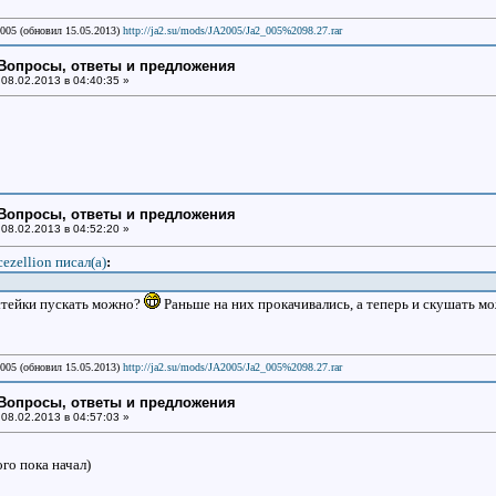
'005 (обновил 15.05.2013)
http://ja2.su/mods/JA2005/Ja2_005%2098.27.rar
: Вопросы, ответы и предложения
08.02.2013 в 04:40:35 »
: Вопросы, ответы и предложения
08.02.2013 в 04:52:20 »
cezellion писал(a)
:
стейки пускать можно?
Раньше на них прокачивались, а теперь и скушать 
'005 (обновил 15.05.2013)
http://ja2.su/mods/JA2005/Ja2_005%2098.27.rar
: Вопросы, ответы и предложения
08.02.2013 в 04:57:03 »
ого пока начал)