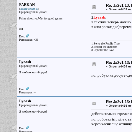
PARKAN
Re: Ja2v1.13
[
]
Ламер всмятку
«
Ответ #4453 от
Прирожденный Джаец
2
Lycash
:
Prime directive:Wait for good games
в тактике теперь можно
в англ раскладке)перек
Пол:
Репутация: +36
1.Serve the Public Trust
2.Protect the Innocent
3.Uphold The Law
Lycash
Re: Ja2v1.13
Прирожденный Джаец
«
Ответ #4454 от
Я люблю этот Форум!
попробую на досуге сде
Пол:
Репутация: ---
Lycash
Re: Ja2v1.13
Прирожденный Джаец
«
Ответ #4455 от
Я люблю этот Форум!
действительно стрелял 
попробовал tripwire с а
через часик еще отпишу
Пол:
Репутация: ---