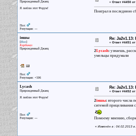
Прирожденный Джаец
«
Ответ #4450 от
Я люблю этот Форум!
Поиграл в последнюю сб
Пол:
Репутация: ---
iншы
Re: Ja2v1.13
[
]
Мао
«
Ответ #4451 от
Кардинал
Прирожденный Джаец
2
Lycash
:
узнаешь, расск
умельцы придумали
Пол:
Репутация: +506
Lycash
Re: Ja2v1.13
Прирожденный Джаец
«
Ответ #4452 от
Я люблю этот Форум!
2
iншы
:
второго числа п
ситемой прицеливания с
Пол:
Помоему мнению, сборка
Репутация: ---
«
Изменён в : 04.02.2013 в