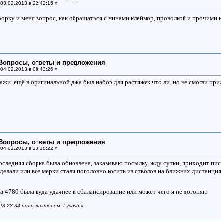
03.02.2013 в 22:42:15 »
орку и меня вопрос, как обращаться с минами клеймор, проволкой и прочими
: Вопросы, ответы и предложения
04.02.2013 в 08:43:26 »
ажи. ещё в оригинальной джа был набор для растяжек что ли. но не смогли при
: Вопросы, ответы и предложения
04.02.2013 в 23:18:22 »
оследняя сборка была обновлена, заказываю посылку, жду сутки, приходит письм
делали или все мерки стали поголовно косить из стволов на ближних дистанци
 4780 была куда удачнее и сбалансирование или может чего я не догоняю
 23:23:34 пользователем: Lycash
»