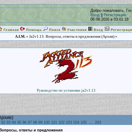
Добро пожаловать, Гос
Вход
||
Регистрация
.
06.08.2026 в 03:01:18
Главная
Помощь
Поиск
Участники
Вход
Регистрац
A.I.M.
« Ja2v1.13: Вопросы, ответы и предложения (Архив) »
Руководство по установке ja2v1.13
Архив)
92
93
94
95
96
97
98
99
100
101
102
103
104
105
...
283
: Вопросы, ответы и предложения