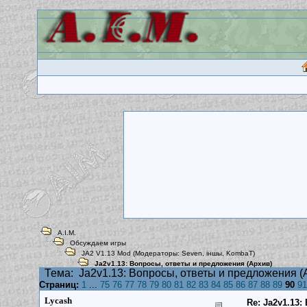
A.I.M.
Обсуждаем игры
JA2 V1.13 Mod
(Модераторы:
Seven
,
iншы
,
KombaT
)
Ja2v1.13: Вопросы, ответы и предложения (Архив)
Тема:
Ja2v1.13: Вопросы, ответы и предложения (
Страниц:
1
...
75
76
77
78
79
80
81
82
83
84
85
86
87
88
89
90
91
Lycash
Re: Ja2v1.13