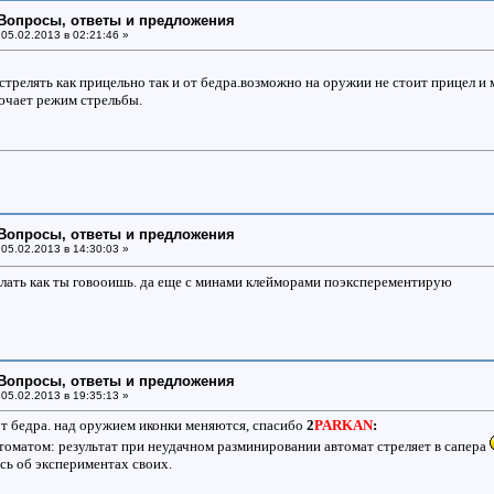
: Вопросы, ответы и предложения
05.02.2013 в 02:21:46 »
 стрелять как прицельно так и от бедра.возможно на оружии не стоит прицел 
лючает режим стрельбы.
: Вопросы, ответы и предложения
05.02.2013 в 14:30:03 »
лать как ты говооишь. да еще с минами клейморами поэксперементирую
: Вопросы, ответы и предложения
05.02.2013 в 19:35:13 »
от бедра. над оружием иконки меняются, спасибо
2
PARKAN
:
втоматом: результат при неудачном разминировании автомат стреляет в сапера
сь об экспериментах своих.