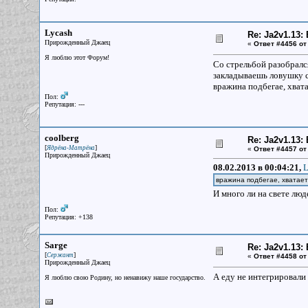
Lycash
Re: Ja2v1.13
Прирожденный Джаец
«
Ответ #4456 от
Я люблю этот Форум!
Со стрельбой разобрался
закладываешь ловушку с 
вражина подбегае, хвата
Пол:
Репутация: ---
coolberg
Re: Ja2v1.13
[
]
Ядрёна-Матрёна
«
Ответ #4457 от
Прирожденный Джаец
08.02.2013 в 00:04:21,
L
вражина подбегае, хватает
И много ли на свете лю
Пол:
Репутация: +138
Sarge
Re: Ja2v1.13
[
]
Сержант
«
Ответ #4458 от
Прирожденный Джаец
А еду не интегрировали 
Я люблю свою Родину, но ненавижу наше государство.