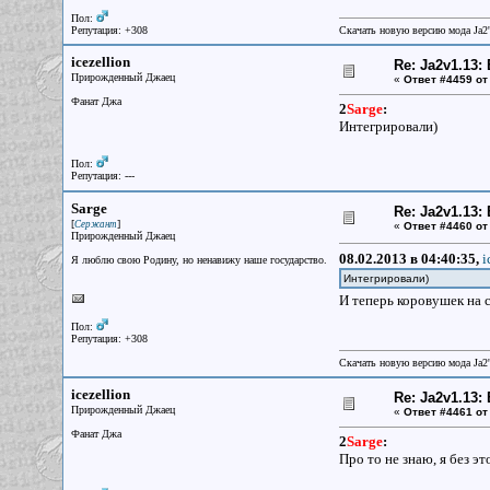
Пол:
Репутация: +308
Скачать новую версию мода Ja2
icezellion
Re: Ja2v1.13
Прирожденный Джаец
«
Ответ #4459 от
Фанат Джа
2
Sarge
:
Интегрировали)
Пол:
Репутация: ---
Sarge
Re: Ja2v1.13
[
]
Сержант
«
Ответ #4460 от
Прирожденный Джаец
08.02.2013 в 04:40:35,
i
Я люблю свою Родину, но ненавижу наше государство.
Интегрировали)
И теперь коровушек на 
Пол:
Репутация: +308
Скачать новую версию мода Ja2
icezellion
Re: Ja2v1.13
Прирожденный Джаец
«
Ответ #4461 от
Фанат Джа
2
Sarge
:
Про то не знаю, я без эт