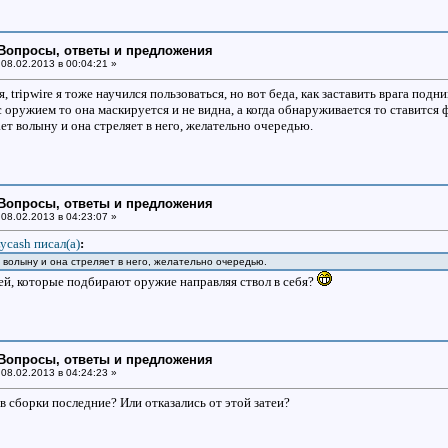
: Вопросы, ответы и предложения
08.02.2013 в 00:04:21 »
, tripwire я тоже научился пользоваться, но вот беда, как заставить врага под
оружием то она маскируется и не видна, а когда обнаруживается то ставится ф
ет волыну и она стреляет в него, желательно очередью.
: Вопросы, ответы и предложения
08.02.2013 в 04:23:07 »
ycash писал(a)
:
 волыну и она стреляет в него, желательно очередью.
дей, которые подбирают оружие направляя ствол в себя?
: Вопросы, ответы и предложения
08.02.2013 в 04:24:23 »
в сборки последние? Или отказались от этой затеи?