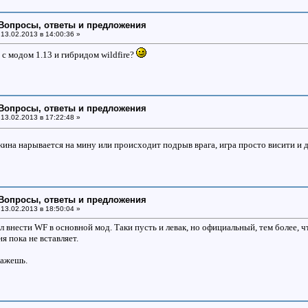
: Вопросы, ответы и предложения
13.02.2013 в 14:00:36 »
 с модом 1.13 и гибридом wildfire?
: Вопросы, ответы и предложения
13.02.2013 в 17:22:48 »
жина нарывается на мину или происходит подрыв врага, игра просто висити и д
: Вопросы, ответы и предложения
13.02.2013 в 18:50:04 »
 внести WF в основной мод. Таки пусть и левак, но официальный, тем более,
я пока не вставляет.
кажешь.