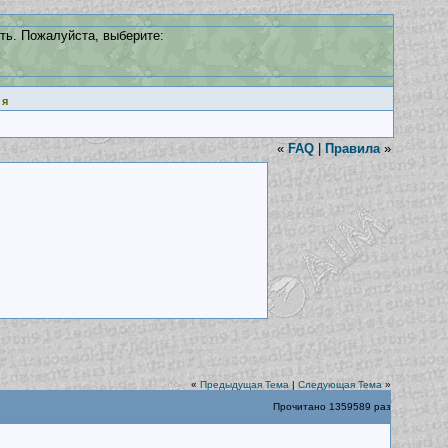
ть. Пожалуйста, выберите:
ия
«
FAQ
|
Правила
»
«
Предыдущая Тема
|
Следующая Тема
»
Прочитано 1359589 раз