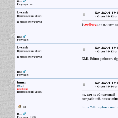
Пол:
Репутация: ---
Lycash
Re: Ja2v1.13
Прирожденный Джаец
«
Ответ #4462 от
Я люблю этот Форум!
2
coolberg
:
ну почему на
Пол:
Репутация: ---
Lycash
Re: Ja2v1.13
Прирожденный Джаец
«
Ответ #4463 от
Я люблю этот Форум!
XML Editor работать буд
Пол:
Репутация: ---
iншы
Re: Ja2v1.13
[
]
Мао
«
Ответ #4464 от
Кардинал
Прирожденный Джаец
не, там не обновленый
вот рабочий. позже об
https://dl.dropbox.com/
Пол:
Репутация: +506