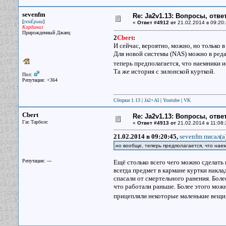
sevenfm
Re: Ja2v1.13: Вопросы, отв
[
]
семЁрыш
«
Ответ #4912 от
21.02.2014 в 09:20:
Кардинал
Прирожденный Джаец
2
Cbert
:
И сейчас, вероятно, можно, но только в
Для новой системы (NAS) можно в реда
теперь предполагается, что наемники 
Та же история с зилонской курткой.
Пол:
Репутация: +364
Сборки 1.13
|
Ja2+AI
|
Youtube
|
VK
Cbert
Re: Ja2v1.13: Вопросы, отв
Гас Тарболс
«
Ответ #4913 от
21.02.2014 в 11:08:
21.02.2014 в 09:20:45,
sevenfm писал(a
но вообще, теперь предполагается, что нае
Репутация: ---
Ещё столько всего чего можно сделать 
всегда предмет в кармане куртки накл
спасали от смертельного ранения. Боле
что работали раньше. Более этого мож
прицепляли некоторые маленькие вещи