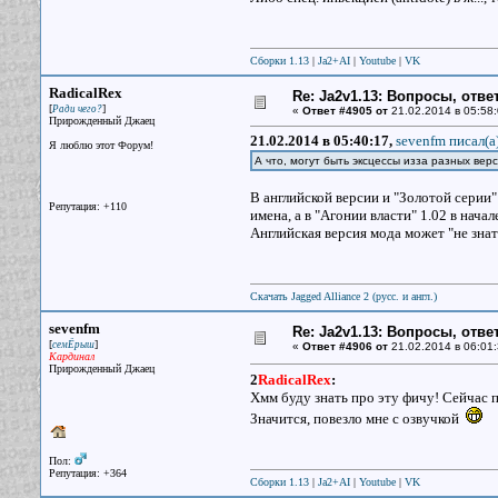
Сборки 1.13
|
Ja2+AI
|
Youtube
|
VK
RadicalRex
Re: Ja2v1.13: Вопросы, отв
[
]
Ради чего?
«
Ответ #4905 от
21.02.2014 в 05:58:
Прирожденный Джаец
21.02.2014 в 05:40:17,
sevenfm писал(a
Я люблю этот Форум!
А что, могут быть эксцессы изза разных вер
В английской версии и "Золотой серии
Репутация: +110
имена, а в "Агонии власти" 1.02 в нач
Английская версия мода может "не знат
Скачать Jagged Alliance 2 (русс. и англ.)
sevenfm
Re: Ja2v1.13: Вопросы, отв
[
]
семЁрыш
«
Ответ #4906 от
21.02.2014 в 06:01:
Кардинал
Прирожденный Джаец
2
RadicalRex
:
Хмм буду знать про эту фичу! Сейчас п
Значится, повезло мне с озвучкой
Пол:
Репутация: +364
Сборки 1.13
|
Ja2+AI
|
Youtube
|
VK