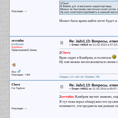
2Cbert:
В Balime д.б. в магазине наркоторговца.
Можно по быстрому смотаться covert civ'ом,
Репутация: ---
Ну или начитерить/добавить в нужный магаз
Может быть врача найти легче будет и
sevenfm
Re: Ja2v1.13: Вопросы, отв
[
]
семЁрыш
«
Ответ #4910 от
21.02.2014 в 07:23:
Кардинал
Прирожденный Джаец
2
Cbert
:
Врач сидит в Камбрии, в госпитале
Ну или можно воспользоваться своим со
Пол:
Репутация: +364
Сборки 1.13
|
Ja2+AI
|
Youtube
|
VK
Cbert
Re: Ja2v1.13: Вопросы, отв
Гас Тарболс
«
Ответ #4911 от
21.02.2014 в 09:07:
2
sevenfm
:
Камбрия звучит знакомо, ещё
Я тут пока играл обнаружил что кусач
понимаете, эти предметы как раньше по
Репутация: ---