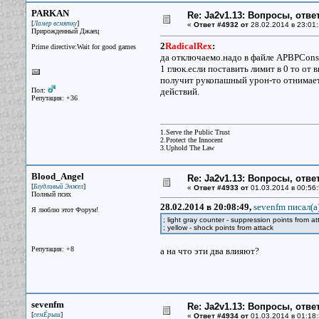
PARKAN
Re: Ja2v1.13: Вопросы, отв
[
]
Ламер всмятку
«
Ответ #4932 от
28.02.2014 в 23:01:
Прирожденный Джаец
2
RadicalRex
:
Prime directive:Wait for good games
да отключаемо.надо в файле APBPConsta
1 глюк.если поставить лимит в 0 то от
получит рукопашный урон-то отнимаеть
Пол:
действий.
Репутация: +36
1.Serve the Public Trust
2.Protect the Innocent
3.Uphold The Law
Blood_Angel
Re: Ja2v1.13: Вопросы, отв
[
]
Блудливый Энжел
«
Ответ #4933 от
01.03.2014 в 00:56:
Полный псих
28.02.2014 в 20:08:49,
sevenfm писал(a
Я люблю этот Форум!
; light gray counter - suppression points from a
; yellow - shock points from attack
Репутация: +8
а на что эти два влияют?
sevenfm
Re: Ja2v1.13: Вопросы, отв
[
]
семЁрыш
«
Ответ #4934 от
01.03.2014 в 01:18: