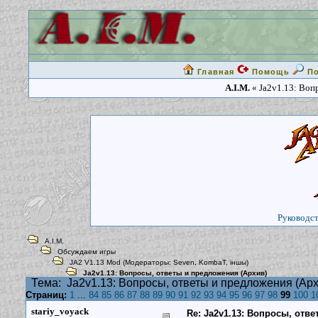
Главная
Помощь
П
A.I.M.
« Ja2v1.13: Воп
Руководст
A.I.M.
Обсуждаем игры
JA2 V1.13 Mod
(Модераторы:
Seven
,
KombaT
,
iншы
)
Ja2v1.13: Вопросы, ответы и предложения (Архив)
Тема:
Ja2v1.13: Вопросы, ответы и предложения (Арх
Страниц:
1
...
84
85
86
87
88
89
90
91
92
93
94
95
96
97
98
99
100
1
stariy_voyack
Re: Ja2v1.13: Вопросы, отв