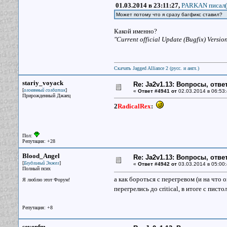
01.03.2014 в 23:11:27,
PARKAN писал(
Может потому что я сразу багфикс ставил?
Какой именно?
"Current official Update (Bugfix) Version
Скачать Jagged Alliance 2 (русс. и англ.)
stariy_voyack
Re: Ja2v1.13: Вопросы, отв
[
]
оловянный солдатик
«
Ответ #4941 от
02.03.2014 в 06:53:
Прирожденный Джаец
2
RadicalRex
:
Пол:
Репутация: +28
Blood_Angel
Re: Ja2v1.13: Вопросы, отв
[
]
Блудливый Энжел
«
Ответ #4942 от
03.03.2014 в 05:00:
Полный псих
а как бороться с перегревом (и на что 
Я люблю этот Форум!
перегрелись до critical, в итоге с пист
Репутация: +8
sevenfm