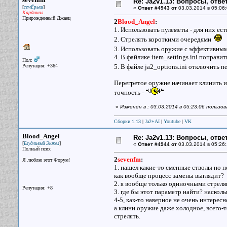
Re: Ja2v1.13: Вопросы, отв
[
]
семЁрыш
«
Ответ #4943 от
03.03.2014 в 05:06:
Кардинал
Прирожденный Джаец
2
Blood_Angel
:
1. Использовать пулеметы - для них ес
2. Стрелять короткими очередями
3. Использовать оружие с эффективны
4. В файлике item_settings.ini поправит
Пол:
Репутация: +364
5. В файле ja2_options.ini отключить 
Перегретое оружие начинает клинить и,
точность -
«
Изменён в : 03.03.2014 в 05:23:06 пользо
Сборки 1.13
|
Ja2+AI
|
Youtube
|
VK
Blood_Angel
Re: Ja2v1.13: Вопросы, отв
[
]
Блудливый Энжел
«
Ответ #4944 от
03.03.2014 в 05:26:
Полный псих
2
sevenfm
:
Я люблю этот Форум!
1. нашел какие-то сменные стволы но не
как вообще процесс замены выглядит?
2. я вообще только одиночными стрел
Репутация: +8
3. где бы этот параметр найти? насколь
4-5, как-то наверное не очень интересн
а клини оружие даже холодное, всего-т
стрелять.