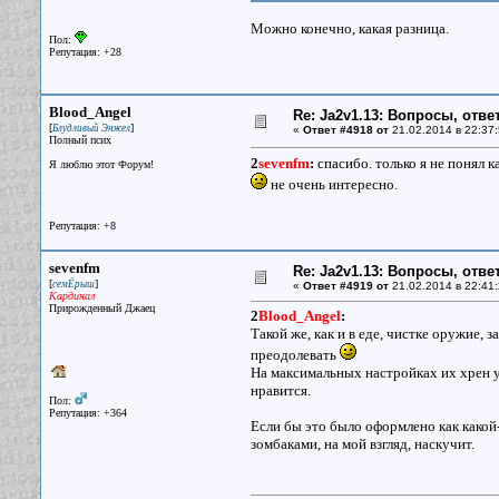
Можно конечно, какая разница.
Пол:
Репутация: +28
Blood_Angel
Re: Ja2v1.13: Вопросы, отв
[
]
Блудливый Энжел
«
Ответ #4918 от
21.02.2014 в 22:37:
Полный псих
2
sevenfm
:
спасибо. только я не понял к
Я люблю этот Форум!
не очень интересно.
Репутация: +8
sevenfm
Re: Ja2v1.13: Вопросы, отв
[
]
семЁрыш
«
Ответ #4919 от
21.02.2014 в 22:41:
Кардинал
Прирожденный Джаец
2
Blood_Angel
:
Такой же, как и в еде, чистке оружие, 
преодолевать
На максимальных настройках их хрен у
нравится.
Пол:
Репутация: +364
Если бы это было оформлено как какой-н
зомбаками, на мой взгляд, наскучит.