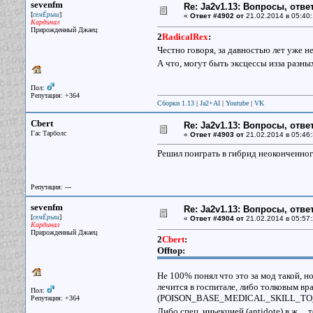
sevenfm
Re: Ja2v1.13: Вопросы, отв
[
]
семЁрыш
«
Ответ #4902 от
21.02.2014 в 05:40:
Кардинал
Прирожденный Джаец
2
RadicalRex
:
Честно говоря, за давностью лет уже 
А что, могут быть эксцессы изза разн
Пол:
Репутация: +364
Сборки 1.13
|
Ja2+AI
|
Youtube
|
VK
Cbert
Re: Ja2v1.13: Вопросы, отв
Гас Тарболс
«
Ответ #4903 от
21.02.2014 в 05:46:
Решил поиграть в гибрид неоконченного
Репутация: ---
sevenfm
Re: Ja2v1.13: Вопросы, отв
[
]
семЁрыш
«
Ответ #4904 от
21.02.2014 в 05:57:
Кардинал
Прирожденный Джаец
2
Cbert
:
Offtop:
Не 100% понял что это за мод такой, но
лечится в госпитале, либо толковым в
Пол:
(POISON_BASE_MEDICAL_SKILL_TO_
Репутация: +364
Либо спец. иньекцией (antidote) в ж...,