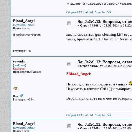
«
Изменён в : 03.03.2014 в 05:52:07 пользо
Сборки 1.13
|
Ja2+AI
|
Youtube
|
VK
Blood_Angel
Re: Ja2v1.13: Вопросы, отв
[
]
Блудливый Энжел
«
Ответ #4946 от
03.03.2014 в 08:22:
Полный псих
как пользоваться gun cleaning kit? верс
Я люблю этот Форум!
такая, брал ее из SCI_Unstable_Revis
Репутация: +8
sevenfm
Re: Ja2v1.13: Вопросы, отв
[
]
семЁрыш
«
Ответ #4947 от
03.03.2014 в 08:24:
Кардинал
Прирожденный Джаец
2
Blood_Angel
:
Непосредственно предметом - никак
Нажимать в тактике Ctrl+[.] и выбирать
Пол:
Версия при старте ни о чем не говорит
Репутация: +364
Сборки 1.13
|
Ja2+AI
|
Youtube
|
VK
Blood_Angel
Re: Ja2v1.13: Вопросы, отв
[
]
Блудливый Энжел
«
Ответ #4948 от
03.03.2014 в 08:40:
Полный псих