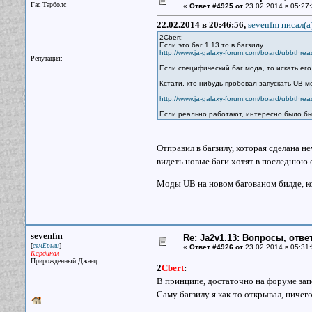
Гас Тарболс
«
Ответ #4925 от
23.02.2014 в 05:27:
22.02.2014 в 20:46:56,
sevenfm писал(a
2Cbert:
Если это баг 1.13 то в багзилу
http://www.ja-galaxy-forum.com/board/ubbthre
Репутация: ---
Если специфический баг мода, то искать е
Кстати, кто-нибудь пробовал запускать UB 
http://www.ja-galaxy-forum.com/board/ubbthrea
Если реально работают, интересно было б
Отправил в багзилу, которая сделана н
видеть новые баги хотят в последнюю 
Моды UB на новом багованом билде, ко
sevenfm
Re: Ja2v1.13: Вопросы, отв
[
]
семЁрыш
«
Ответ #4926 от
23.02.2014 в 05:31:
Кардинал
Прирожденный Джаец
2
Cbert
:
В принципе, достаточно на форуме зап
Саму багзилу я как-то открывал, ничег