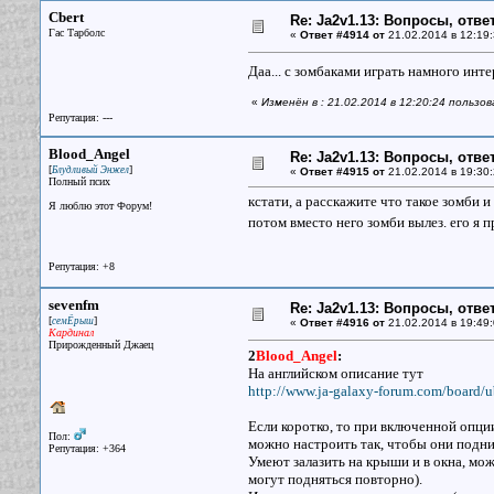
Cbert
Re: Ja2v1.13: Вопросы, отв
Гас Тарболс
«
Ответ #4914 от
21.02.2014 в 12:19:
Даа... с зомбаками играть намного инт
«
Изменён в : 21.02.2014 в 12:20:24 пользо
Репутация: ---
Blood_Angel
Re: Ja2v1.13: Вопросы, отв
[
]
Блудливый Энжел
«
Ответ #4915 от
21.02.2014 в 19:30:
Полный псих
кстати, а расскажите что такое зомби и
Я люблю этот Форум!
потом вместо него зомби вылез. его я п
Репутация: +8
sevenfm
Re: Ja2v1.13: Вопросы, отв
[
]
семЁрыш
«
Ответ #4916 от
21.02.2014 в 19:49:
Кардинал
Прирожденный Джаец
2
Blood_Angel
:
На английском описание тут
http://www.ja-galaxy-forum.com/board/u
Если коротко, то при включенной опци
Пол:
можно настроить так, чтобы они подни
Репутация: +364
Умеют залазить на крыши и в окна, мо
могут подняться повторно).