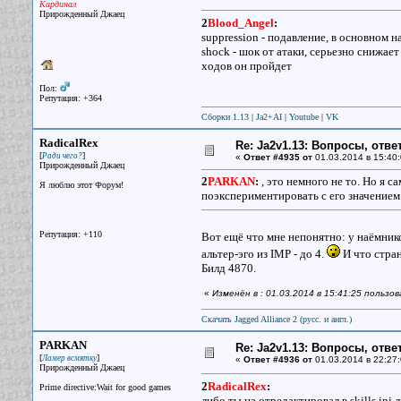
Кардинал
Прирожденный Джаец
2
Blood_Angel
:
suppression - подавление, в основном 
shock - шок от атаки, серьезно снижает
ходов он пройдет
Пол:
Репутация: +364
Сборки 1.13
|
Ja2+AI
|
Youtube
|
VK
RadicalRex
Re: Ja2v1.13: Вопросы, отв
[
]
Ради чего?
«
Ответ #4935 от
01.03.2014 в 15:40:
Прирожденный Джаец
2
PARKAN
:
, это немного не то. Но я с
Я люблю этот Форум!
поэкспериментировать с его значением
Репутация: +110
Вот ещё что мне непонятно: у наёмник
альтер-эго из IMP - до 4.
И что стран
Билд 4870.
«
Изменён в : 01.03.2014 в 15:41:25 пользо
Скачать Jagged Alliance 2 (русс. и англ.)
PARKAN
Re: Ja2v1.13: Вопросы, отв
[
]
Ламер всмятку
«
Ответ #4936 от
01.03.2014 в 22:27:
Прирожденный Джаец
2
RadicalRex
:
Prime directive:Wait for good games
либо ты на отредактировал в skills.ini