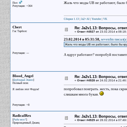
Жаль что моды UB не работают, было
Пол:
Репутация: +364
Сборки 1.13
|
Ja2+AI
|
Youtube
|
VK
Cbert
Re: Ja2v1.13: Вопросы, отв
Гас Тарболс
«
Ответ #4927 от
23.02.2014 в 08:18:
23.02.2014 в 05:31:58,
sevenfm писал(a
Жаль что моды UB не работают, было бы к
Репутация: ---
А вдруг работают? попробуй поставит
Blood_Angel
Re: Ja2v1.13: Вопросы, отв
[
]
Блудливый Энжел
«
Ответ #4928 от
24.02.2014 в 21:46:
Полный псих
попробовал поиграть. жесть, пока скрие
Я люблю этот Форум!
слишкам многа букав.
Репутация: +8
RadicalRex
Re: Ja2v1.13: Вопросы, отв
[
]
Ради чего?
«
Ответ #4929 от
28.02.2014 в 07:49:
Прирожденный Джаец