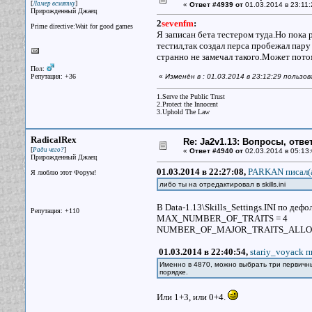
[
]
Ламер всмятку
«
Ответ #4939 от
01.03.2014 в 23:11:
Прирожденный Джаец
2
sevenfm
:
Prime directive:Wait for good games
Я записан бета тестером туда.Но пока 
тестил,так создал перса пробежал пару 
странно не замечал такого.Может потом
Пол:
Репутация: +36
«
Изменён в : 01.03.2014 в 23:12:29 польз
1.Serve the Public Trust
2.Protect the Innocent
3.Uphold The Law
RadicalRex
Re: Ja2v1.13: Вопросы, отв
[
]
Ради чего?
«
Ответ #4940 от
02.03.2014 в 05:13:
Прирожденный Джаец
01.03.2014 в 22:27:08,
PARKAN писал(
Я люблю этот Форум!
либо ты на отредактировал в skills.ini
В Data-1.13\Skills_Settings.INI по дефо
Репутация: +110
MAX_NUMBER_OF_TRAITS = 4
NUMBER_OF_MAJOR_TRAITS_ALLO
01.03.2014 в 22:40:54,
stariy_voyack п
Именно в 4870, можно выбрать три первичны
порядке.
Или 1+3, или 0+4.