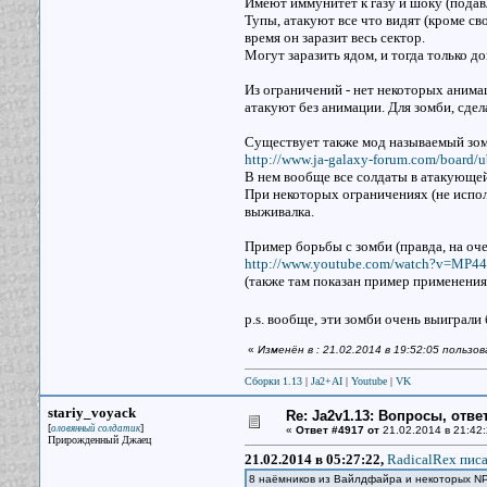
Имеют иммунитет к газу и шоку (подавле
Тупы, атакуют все что видят (кроме сво
время он заразит весь сектор.
Могут заразить ядом, и тогда только д
Из ограничений - нет некоторых анима
атакуют без анимации. Для зомби, сдела
Существует также мод называемый зо
http://www.ja-galaxy-forum.com/board/u
В нем вообще все солдаты в атакующей
При некоторых ограничениях (не испол
выживалка.
Пример борьбы с зомби (правда, на оч
http://www.youtube.com/watch?v=MP4
(также там показан пример применения ra
p.s. вообще, эти зомби очень выиграл
«
Изменён в : 21.02.2014 в 19:52:05 пользо
Сборки 1.13
|
Ja2+AI
|
Youtube
|
VK
stariy_voyack
Re: Ja2v1.13: Вопросы, отв
[
]
оловянный солдатик
«
Ответ #4917 от
21.02.2014 в 21:42:
Прирожденный Джаец
21.02.2014 в 05:27:22,
RadicalRex писа
8 наёмников из Вайлдфайра и некоторых NPC