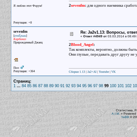
2
sevenfm
:
для одного наемника сработа
Я люблю этот Форум!
Репутация: +8
sevenfm
Re: Ja2v1.13: Вопросы, отв
[
]
семЁрыш
«
Ответ #4949 от
03.03.2014 в 08:49:
Кардинал
Прирожденный Джаец
2
Blood_Angel
:
Так комплекты, вероятно, должны быть
Они глупые, передавать друг другу не
Пол:
Репутация: +364
Сборки 1.13
|
Ja2+AI
|
Youtube
|
VK
Страниц:
1
...
84
85
86
87
88
89
90
91
92
93
94
95
96
97
98
99
100
101
102
10
Статистика. Р
A.I.M.
»
Powered 
YaBB
© 200