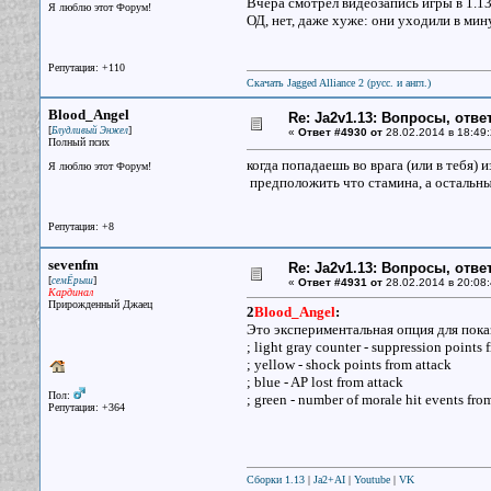
Вчера смотрел видеозапись игры в 1.13
Я люблю этот Форум!
ОД, нет, даже хуже: они уходили в ми
Репутация: +110
Скачать Jagged Alliance 2 (русс. и англ.)
Blood_Angel
Re: Ja2v1.13: Вопросы, отв
[
]
Блудливый Энжел
«
Ответ #4930 от
28.02.2014 в 18:49:
Полный псих
когда попадаешь во врага (или в тебя)
Я люблю этот Форум!
предположить что стамина, а остальн
Репутация: +8
sevenfm
Re: Ja2v1.13: Вопросы, отв
[
]
семЁрыш
«
Ответ #4931 от
28.02.2014 в 20:08:
Кардинал
Прирожденный Джаец
2
Blood_Angel
:
Это экспериментальная опция для пока
; light gray counter - suppression points 
; yellow - shock points from attack
; blue - AP lost from attack
Пол:
; green - number of morale hit events fro
Репутация: +364
Сборки 1.13
|
Ja2+AI
|
Youtube
|
VK