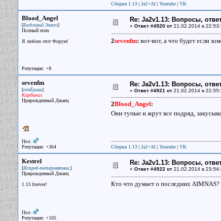
Сборки 1.13
|
Ja2+AI
|
Youtube
|
VK
Blood_Angel
Re: Ja2v1.13: Вопросы, отв
[
]
Блудливый Энжел
«
Ответ #4920 от
21.02.2014 в 22:53:
Полный псих
2
sevenfm
:
вот-вот, а что будет если зо
Я люблю этот Форум!
Репутация: +8
sevenfm
Re: Ja2v1.13: Вопросы, отв
[
]
семЁрыш
«
Ответ #4921 от
21.02.2014 в 22:55:
Кардинал
Прирожденный Джаец
2
Blood_Angel
:
Они тупые и жрут все подряд, закусыва
Пол:
Репутация: +364
Сборки 1.13
|
Ja2+AI
|
Youtube
|
VK
Kestrel
Re: Ja2v1.13: Вопросы, отв
[
]
Ястреб-тетеревятник.
«
Ответ #4922 от
21.02.2014 в 23:54:
Прирожденный Джаец
Кто что думает о последних AIMNAS? Т
1.13 forever!
Пол:
Репутация: +105