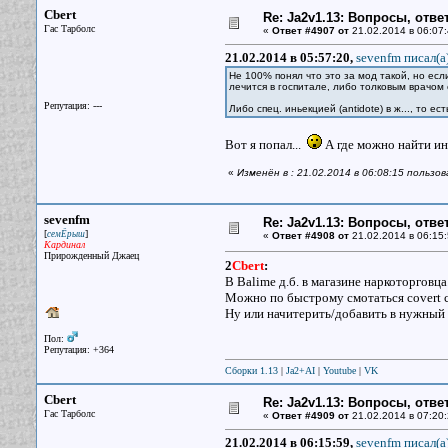
Cbert
Re: Ja2v1.13: Вопросы, отв
Гас Тарболс
«
Ответ #4907 от
21.02.2014 в 06:07:
21.02.2014 в 05:57:20,
sevenfm писал(a
Не 100% понял что это за мод такой, но есл
лечится в госпитале, либо толковым врач
Репутация: ---
Либо спец. иньекцией (antidote) в ж..., то е
Вот я попал...
А где можно найти и
«
Изменён в : 21.02.2014 в 06:08:15 пользо
sevenfm
Re: Ja2v1.13: Вопросы, отв
[
]
семЁрыш
«
Ответ #4908 от
21.02.2014 в 06:15:
Кардинал
Прирожденный Джаец
2
Cbert
:
В Balime д.б. в магазине наркоторговца
Можно по быстрому смотаться covert ci
Ну или начитерить/добавить в нужный 
Пол:
Репутация: +364
Сборки 1.13
|
Ja2+AI
|
Youtube
|
VK
Cbert
Re: Ja2v1.13: Вопросы, отв
Гас Тарболс
«
Ответ #4909 от
21.02.2014 в 07:20:
21.02.2014 в 06:15:59,
sevenfm писал(a