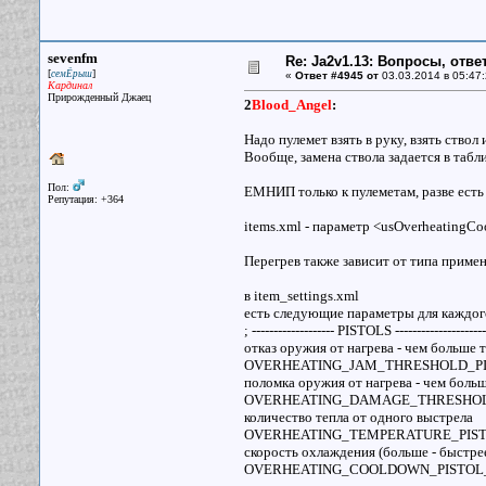
sevenfm
Re: Ja2v1.13: Вопросы, отв
[
]
семЁрыш
«
Ответ #4945 от
03.03.2014 в 05:47:
Кардинал
Прирожденный Джаец
2
Blood_Angel
:
Надо пулемет взять в руку, взять ствол
Вообще, замена ствола задается в табл
Пол:
ЕМНИП только к пулеметам, разве ест
Репутация: +364
items.xml - параметр <usOverheatingC
Перегрев также зависит от типа приме
в item_settings.xml
есть следующие параметры для каждог
; ------------------- PISTOLS ---------------------
отказ оружия от нагрева - чем больше
OVERHEATING_JAM_THRESHOLD_PI
поломка оружия от нагрева - чем боль
OVERHEATING_DAMAGE_THRESHOLD
количество тепла от одного выстрела
OVERHEATING_TEMPERATURE_PIST
скорость охлаждения (больше - быстре
OVERHEATING_COOLDOWN_PISTOL_