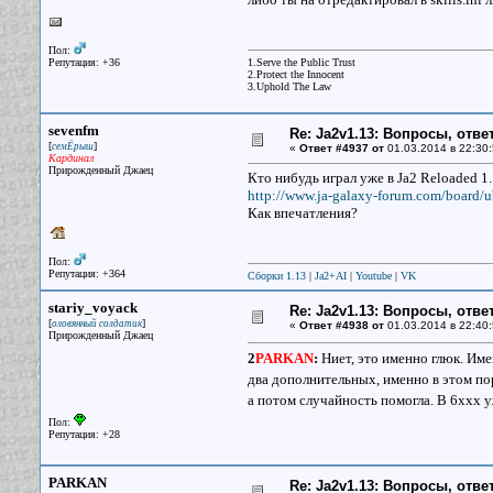
Пол:
Репутация: +36
1.Serve the Public Trust
2.Protect the Innocent
3.Uphold The Law
sevenfm
Re: Ja2v1.13: Вопросы, отв
[
]
семЁрыш
«
Ответ #4937 от
01.03.2014 в 22:30:
Кардинал
Прирожденный Джаец
Кто нибудь играл уже в Ja2 Reloaded 1.
http://www.ja-galaxy-forum.com/board/u
Как впечатления?
Пол:
Репутация: +364
Сборки 1.13
|
Ja2+AI
|
Youtube
|
VK
stariy_voyack
Re: Ja2v1.13: Вопросы, отв
[
]
оловянный солдатик
«
Ответ #4938 от
01.03.2014 в 22:40:
Прирожденный Джаец
2
PARKAN
:
Ниет, это именно глюк. Им
два дополнительных, именно в этом пор
а потом случайность помогла. В 6ххх 
Пол:
Репутация: +28
PARKAN
Re: Ja2v1.13: Вопросы, отв