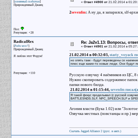
[
]
оловянный солдатик
«
Ответ #4900 от
21.02.2014 в 01:20:
Прирожденный Джаец
2
sevenfm
:
А ну да, я запарился, slf-арх
Пол:
Репутация: +28
RadicalRex
Re: Ja2v1.13: Вопросы, отв
[
]
Ради чего?
«
Ответ #4901 от
21.02.2014 в 05:27:
Прирожденный Джаец
21.02.2014 в 00:32:03,
stariy_voyack пи
Я люблю этот Форум!
но опять таки - будут переведены се наемни
плюс еще какие-то новые люди. Они будут п
Репутация: +110
Русскую озвучку 4 наёмников из ЦС, 8
Нужно скопировать содержимое папо
папки нового билда.
21.02.2014 в 01:15:44,
sevenfm писал(a
Я такой фокус проделывал (с русской озвучк
BATTLESNDS.SLF, NPC_SPEECH.SLF и SPE
Агония власти (Бука 1.02) или "Золотое
Озвучка местных (повстанцы и пр.) ме
Скачать Jagged Alliance 2 (русс. и англ.)