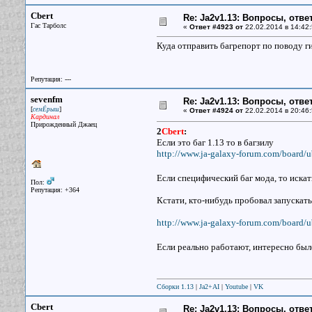
Cbert
Re: Ja2v1.13: Вопросы, отв
Гас Тарболс
«
Ответ #4923 от
22.02.2014 в 14:42:
Куда отправить багрепорт по поводу 
Репутация: ---
sevenfm
Re: Ja2v1.13: Вопросы, отв
[
]
семЁрыш
«
Ответ #4924 от
22.02.2014 в 20:46:
Кардинал
Прирожденный Джаец
2
Cbert
:
Если это баг 1.13 то в багзилу
http://www.ja-galaxy-forum.com/board/u
Если специфический баг мода, то иска
Пол:
Репутация: +364
Кстати, кто-нибудь пробовал запускат
http://www.ja-galaxy-forum.com/board/u
Если реально работают, интересно бы
Сборки 1.13
|
Ja2+AI
|
Youtube
|
VK
Cbert
Re: Ja2v1.13: Вопросы, отв