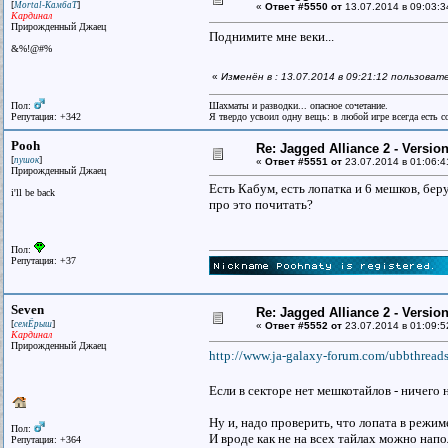
[
]
Mortal-КамбаТ
«
Ответ #5550 от
13.07.2014 в 09:03:3
Кардинал
Прирожденный Джаец
Поднимите мне веки...
&%!@#%
«
Изменён в : 13.07.2014 в 09:21:12 пользова
Пол:
Шахматы и разводки... опасное сочетание.
Репутация: +342
Я твердо усвоил одну вещь: в любой игре всегда есть со
Pooh
Re: Jagged Alliance 2 - Versio
[
]
пушок
«
Ответ #5551 от
23.07.2014 в 01:06:4
Прирожденный Джаец
Есть Кабум, есть лопатка и 6 мешков, бер
i'll be back
про это почитать?
Пол:
Репутация: +37
Seven
Re: Jagged Alliance 2 - Versio
[
]
семЁрыш
«
Ответ #5552 от
23.07.2014 в 01:09:5
Кардинал
Прирожденный Джаец
http://www.ja-galaxy-forum.com/ubbthread
Если в секторе нет мешкотайлов - ничего
Ну и, надо проверить, что лопата в режиме
Пол:
И вроде как не на всех тайлах можно напо
Репутация: +364