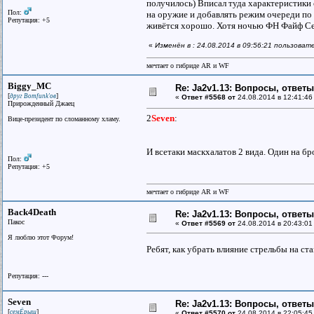
получилось) Вписал туда характеристики 
Пол:
на оружие и добавлять режим очереди по 
Репутация: +5
живётся хорошо. Хотя ночью ФН Файф Се
«
Изменён в : 24.08.2014 в 09:56:21 пользова
мечтает о гибриде AR и WF
Biggy_MC
Re: Ja2v1.13: Вопросы, ответ
[
]
друг Bomfunk'ов
«
Ответ #5568 от
24.08.2014 в 12:41:46
Прирожденный Джаец
2
Seven
:
Вице-президент по сломанному хламу.
И всетаки маскхалатов 2 вида. Один на бр
Пол:
Репутация: +5
мечтает о гибриде AR и WF
Back4Death
Re: Ja2v1.13: Вопросы, ответ
Пакос
«
Ответ #5569 от
24.08.2014 в 20:43:01
Я люблю этот Форум!
Ребят, как убрать влияние стрельбы на с
Репутация: ---
Seven
Re: Ja2v1.13: Вопросы, ответ
[
]
семЁрыш
«
Ответ #5570 от
24.08.2014 в 22:05:45