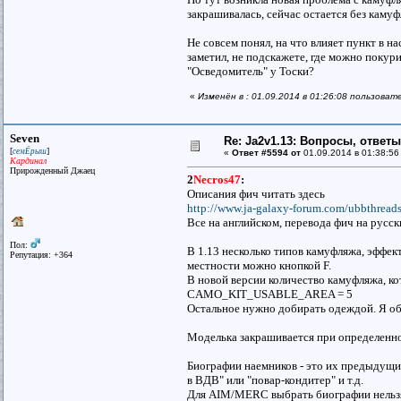
закрашивалась, сейчас остается без камуф
Не совсем понял, на что влияет пункт в н
заметил, не подскажете, где можно покур
"Осведомитель" у Тоски?
«
Изменён в : 01.09.2014 в 01:26:08 пользоват
Seven
Re: Ja2v1.13: Вопросы, ответ
[
]
семЁрыш
«
Ответ #5594 от
01.09.2014 в 01:38:56
Кардинал
Прирожденный Джаец
2
Necros47
:
Описания фич читать здесь
http://www.ja-galaxy-forum.com/ubbthreads
Все на английском, перевода фич на русск
Пол:
В 1.13 несколько типов камуфляжа, эффект
Репутация: +364
местности можно кнопкой F.
В новой версии количество камуфляжа, к
CAMO_KIT_USABLE_AREA = 5
Остальное нужно добирать одеждой. Я об
Моделька закрашивается при определенно
Биографии наемников - это их предыдущи
в ВДВ" или "повар-кондитер" и т.д.
Для AIM/MERC выбрать биографии нельзя,