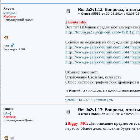
Seven
Re: Ja2v1.13: Вопросы, ответ
[
]
семЁрыш
«
Ответ #5585 от
30.08.2014 в 02:08:02
Кардинал
Прирожденный Джаец
2
Gontarsky
:
Вот тут НОчники предлагают альтернативн
http://forum.ja2.su/cgi-bin/yabb/YaBB.pl?b
Ссылки на медведей на обсуждение граф
Пол:
http://www.ja-galaxy-forum.com/ubbthread
Репутация: +364
http://www.ja-galaxy-forum.com/ubbthreads
http://www.ja-galaxy-forum.com/ubbthread
http://www.ja-galaxy-forum.com/ubbthread
Обычно помогает:
Отключение Crossfire, если есть
Сброс настроек графических драйверов в
«
Изменён в : 30.08.2014 в 02:09:22 пользоват
Сборки 1.13
|
Ja2+AI
|
Youtube
|
VK
iншы
Re: Ja2v1.13: Вопросы, ответ
[
]
Мао
«
Ответ #5586 от
30.08.2014 в 02:20:09
Кардинал
Прирожденный Джаец
2
Biggy_MC
:
Для описание предметов есть 
первого. Ясное дело, описание будет на 