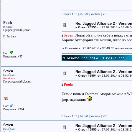
Сборки 1.13
|
Ja2+AI
|
Youtube
|
VK
Pooh
Re: Jagged Alliance 2 - Versio
[
]
пушок
«
Ответ #5553 от
23.07.2014 в 03:49:0
Прирожденный Джаец
2
Seven
:
Лопатой вполне себе в нокаут отп
i'll be back
Короче бутафория эти мешки, плюс ко все
«
Изменён в : 23.07.2014 в 03:49:36 пользоват
Пол:
Репутация: +37
Seven
Re: Jagged Alliance 2 - Versio
[
]
семЁрыш
«
Ответ #5554 от
23.07.2014 в 03:52:3
Кардинал
Прирожденный Джаец
2
Pooh
:
Если с новым Overhaul модом можно в WF6
фортификация
Пол:
Репутация: +364
Сборки 1.13
|
Ja2+AI
|
Youtube
|
VK
Seven
Re: Jagged Alliance 2 - Versio
[
]
семЁрыш
«
Ответ #5555 от
27.07.2014 в 23:38:5