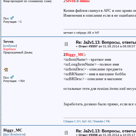
2
Seven
и
Iншы
Вице-президент по сломанному хламу.
Копии файлов скинул в AFC и оно криво 
Изменения в описании если я не ошибаюсь
Пол:
Репутация: +5
мечтает о гибриде AR и WF
Seven
Re: Ja2v1.13: Вопросы, ответ
[
]
семЁрыш
«
Ответ #5597 от
01.09.2014 в 09:08:07
Кардинал
Прирожденный Джаец
2
Biggy_MC
:
<szItemName> - краткое имя
<szLongItemName> - полное имя
<szItemDesc> - описание предмета
<szBRName> - имя в магазине бобби
Пол:
<szBRDesc> - описание в магазине
Репутация: +364
остальные теги для russian.items.xml нес
Заработать должно было прямо, если все
Сборки 1.13
|
Ja2+AI
|
Youtube
|
VK
Biggy_MC
Re: Ja2v1.13: Вопросы, ответ
[
]
друг Bomfunk'ов
«
Ответ #5598 от
01.09.2014 в 10:05:17