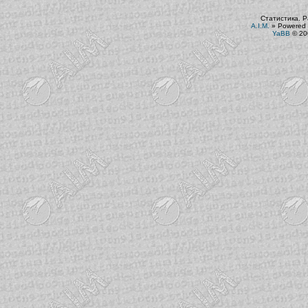
Статистика. Р
A.I.M.
»
Powered 
YaBB
© 200