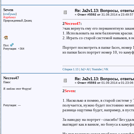
Seven
Re: Ja2v1.13: Вопросы, ответ
[
]
семЁрыш
«
Ответ #5592 от
31.08.2014 в 23:49:57
Кардинал
Прирожденный Джаец
2
Necros47
:
>как вернуть ему его перманентную зака
1. Использовать на нем баллончик краски
2. Играть со старой системой навыков, в 
Пол:
Портрет посмотреть в папке faces, номер
Репутация: +364
из папки faces портрет номер 10, то каму
Сборки 1.13
|
Ja2+AI
|
Youtube
|
VK
Necros47
Re: Ja2v1.13: Вопросы, ответ
Пакос
«
Ответ #5593 от
01.09.2014 в 01:23:06
Я люблю этот Форум!
2
Seven
:
1. Насколько я помню, в старой системе 
получается, нужно будет постоянно менят
Репутация: ---
разница ощутима будет, например, в пуст
За наводку на портрет - спасибо! Без уда
выглядит как в ваниле, но бонуса к камуф
Но тут возникла новая проблема с камуфл