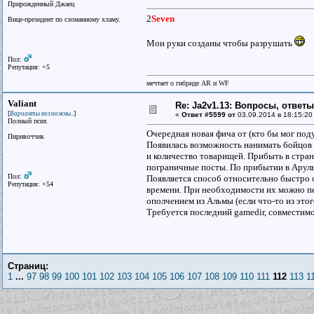
Прирожденный Джаец
2
Seven
Вице-президент по сломанному хламу.
Мои руки созданы чтобы разрушать
Пол:
Репутация: +5
мечтает о гибриде AR и WF
Valiant
Re: Ja2v1.13: Вопросы, ответ
[
]
Варианты возможны..
«
Ответ #5599 от
03.09.2014 в 18:15:20
Полный псих
Очередная новая фича от (кто бы мог поду
Пиривоччик
Появилась возможность нанимать бойцов 
и количество товарищей. Прибыть в страну
пограничные посты. По прибытии в Аруль
Пол:
Появляется способ относительно быстро 
Репутация: +54
времени. При необходимости их можно п
ополчением из Альмы (если что-то из этог
Требуется последний gamedir, совместим
Страниц:
1
...
97
98
99
100
101
102
103
104
105
106
107
108
109
110
111
112
113
1