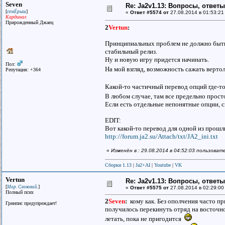
Seven
Re: Ja2v1.13: Вопросы, ответ
[
]
семЁрыш
«
Ответ #5574 от
27.08.2014 в 01:53:21
Кардинал
Прирожденный Джаец
2
Vertun
:
Принципиальных проблем не должно быть, 
стабильный релиз.
Ну и новую игру придется начинать.
Пол:
На мой взгляд, возможность сажать верто
Репутация: +364
Какой-то частичный перевод опций где-т
В любом случае, там все предельно прост
Если есть отдельные непонятные опции, с
EDIT:
Вот какой-то перевод для одной из прош
http://forum.ja2.su/Attach/txt/JA2_ini.txt
«
Изменён в : 29.08.2014 в 04:52:03 пользоват
Сборки 1.13
|
Ja2+AI
|
Youtube
|
VK
Vertun
Re: Ja2v1.13: Вопросы, ответ
[
]
Мор. Слоновий.
«
Ответ #5575 от
27.08.2014 в 02:29:00
Полный псих
2
Seven
:
кому как. Без ополчения часто пр
Гринпис предупреждает!
получилось перекинуть отряд на восточно
летать, пока не пригодится