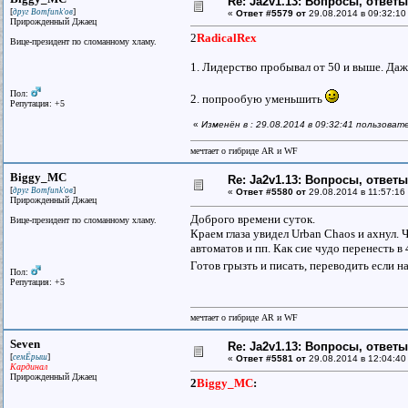
Re: Ja2v1.13: Вопросы, ответ
[
]
друг Bomfunk'ов
«
Ответ #5579 от
29.08.2014 в 09:32:10
Прирожденный Джаец
2
RadicalRex
Вице-президент по сломанному хламу.
1. Лидерство пробывал от 50 и выше. Даже
Пол:
2. попрообую уменьшить
Репутация: +5
«
Изменён в : 29.08.2014 в 09:32:41 пользова
мечтает о гибриде AR и WF
Biggy_MC
Re: Ja2v1.13: Вопросы, ответ
[
]
друг Bomfunk'ов
«
Ответ #5580 от
29.08.2014 в 11:57:16
Прирожденный Джаец
Доброго времени суток.
Вице-президент по сломанному хламу.
Краем глаза увидел Urban Chaos и ахнул. 
автоматов и пп. Как сие чудо перенесть в
Готов грызть и писать, переводить если н
Пол:
Репутация: +5
мечтает о гибриде AR и WF
Seven
Re: Ja2v1.13: Вопросы, ответ
[
]
семЁрыш
«
Ответ #5581 от
29.08.2014 в 12:04:40
Кардинал
Прирожденный Джаец
2
Biggy_MC
: