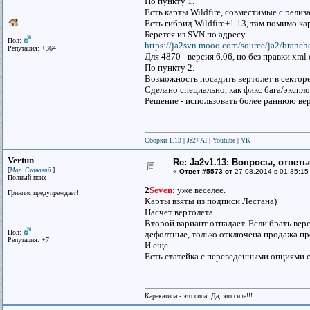
По пункту 1.
Есть карты Wildfire, совместимые с релиз
Есть гибрид Wildfire+1.13, там помимо ка
Берется из SVN по адресу
Пол:
https://ja2svn.mooo.com/source/ja2/branc
Репутация: +364
Для 4870 - версия 6.06, но без правки xml
По пункту 2.
Возможность посадить вертолет в секторе
Сделано специально, как фикс бага/экспло
Решение - использовать более раннюю вер
Сборки 1.13
|
Ja2+AI
|
Youtube
|
VK
Vertun
Re: Ja2v1.13: Вопросы, ответ
[
]
Мор. Слоновий.
«
Ответ #5573 от
27.08.2014 в 01:35:15
Полный псих
2
Seven
:
уже веселее.
Гринпис предупреждает!
Карты взяты из подписи Лестана)
Насчет вертолета.
Второй вариант отпадает. Если брать вер
Пол:
дефолтные, только отключена продажа пр
Репутация: +7
И еще.
Есть статейка с переведенными опциями с
Каракатица - это сила. Да, это сила!!!