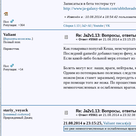
Записаться в бета тестеры тут
http://www.ja-galaxy-forum.com/ubbthrea
«
Изменён в : 10.08.2014 в 18:54:42 пользоват
Пол:
Репутация: +364
Сборки 1.13
|
Ja2+AI
|
Youtube
|
VK
Valiant
Re: Ja2v1.13: Вопросы, ответ
[
]
Варианты возможны..
«
Ответ #5560 от
21.08.2014 в 23:15:25
Полный псих
Как говаривал попугай Кеша, неисчерпаем
Пиривоччик
Последний gamedir добавил такую фичу, к
Если какой-либо больной мерк отопьет из 
Пол:
Болеть могут все: наши, враги, нейтралы,
Репутация: +54
Одним из потенциально полезных следстви
ножом (нож станет заразным), переодеть 
при помощи того же ножа. По прошествии
немногочисленных и ослабленных врагов.
stariy_voyack
Re: Ja2v1.13: Вопросы, ответ
[
]
оловянный солдатик
«
Ответ #5561 от
21.08.2014 в 23:32:38
Прирожденный Джаец
21.08.2014 в 23:15:25,
Valiant писал(a)
:
но уже немногочисленных и ослабленных враго