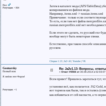
Пол:
Затем в каталоге мода (AFS/TableData) у
Репутация: +364
копированием из файлов мода.
Например, items.xml -> russian.items.xml
Примечание: только если соответствующие
То есть, если там нет файла mercprofiles.x
russian.mercprofiles.xml нет необходимост
Если этого не сделать, то русский exe бу
вообще могут быть некоторые глюки.
Естественно, при таком способе описания и
русском.
Сборки 1.13
|
Ja2+AI
|
Youtube
|
VK
Gontarsky
Re: Ja2v1.13: Вопросы, ответ
Полный псих
«
Ответ #5584 от
30.08.2014 в 02:03:07
Я люблю этот Форум!
Всем привет! Пришлось зарегаться тут, чт
установил всё, как полагается: JA2 Gold, 
Репутация: +1
вот тормоза как были, так и остались (сов
как избавиться от сей наспасти, а то нер