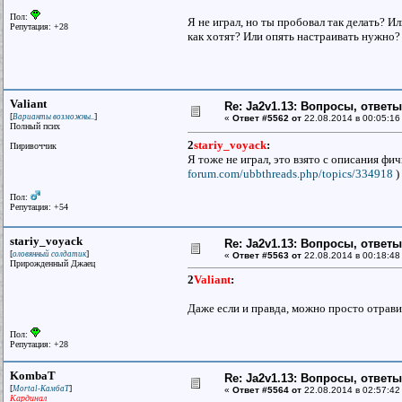
Пол:
Я не играл, но ты пробовал так делать? Ил
Репутация: +28
как хотят? Или опять настраивать нужно?
Valiant
Re: Ja2v1.13: Вопросы, ответ
[
]
Варианты возможны..
«
Ответ #5562 от
22.08.2014 в 00:05:16
Полный псих
2
stariy_voyack
:
Пиривоччик
Я тоже не играл, это взято с описания фи
forum.com/ubbthreads.php/topics/334918
)
Пол:
Репутация: +54
stariy_voyack
Re: Ja2v1.13: Вопросы, ответ
[
]
оловянный солдатик
«
Ответ #5563 от
22.08.2014 в 00:18:48
Прирожденный Джаец
2
Valiant
:
Даже если и правда, можно просто отравит
Пол:
Репутация: +28
KombaT
Re: Ja2v1.13: Вопросы, ответ
[
]
Mortal-КамбаТ
«
Ответ #5564 от
22.08.2014 в 02:57:42
Кардинал