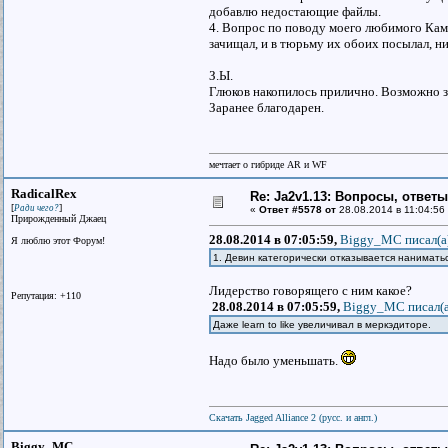
добавлю недостающие файлы.
4. Вопрос по поводу моего любимого Кам
зачищал, и в тюрьму их обоих посылал, ни
З.Ы.
Глюков накопилось прилично. Возможно за
Заранее благодарен.
мечтает о гибриде AR и WF
RadicalRex
Re: Ja2v1.13: Вопросы, ответ
[
]
Ради чего?
«
Ответ #5578 от
28.08.2014 в 11:04:56
Прирожденный Джаец
28.08.2014 в 07:05:59,
Biggy_MC писал(a
Я люблю этот Форум!
1. Девин категорически отказывается нанимать
Лидерство говорящего с ним какое?
Репутация: +110
28.08.2014 в 07:05:59,
Biggy_MC писал(a
Даже learn to like увеличивал в меркэдиторе.
Надо было уменьшать.
Скачать Jagged Alliance 2 (русс. и англ.)
Biggy_MC