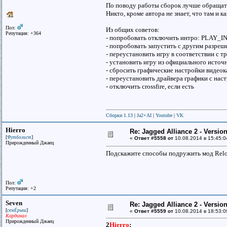
По поводу работы сборок лучше обращать
Никто, кроме автора не знает, что там и ка
Пол:
Из общих советов:
Репутация: +364
- попробовать отключить интро: PLAY_INT
- попробовать запустить с другим ра
- переустановить игру в соответствии с т
- установить игру из официального источ
- сбросить графические настройки видео
- переустановить драйвера графики с на
- отключить crossfire, если есть
Сборки 1.13
|
Ja2+AI
|
Youtube
|
VK
Hierro
Re: Jagged Alliance 2 - Versio
[
]
Футболист
«
Ответ #5558 от
10.08.2014 в 15:45:0
Прирожденный Джаец
Подскажите способы подружить мод Reloa
Пол:
Репутация: +2
Seven
Re: Jagged Alliance 2 - Versio
[
]
семЁрыш
«
Ответ #5559 от
10.08.2014 в 18:53:0
Кардинал
Прирожденный Джаец
2
Hierro
: