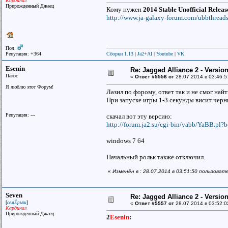
Кардинал
Прирожденный Джаец
Кому нужен
2014 Stable Unofficial Relea
http://www.ja-galaxy-forum.com/ubbthreads
Пол:
Репутация: +364
Сборки 1.13
|
Ja2+AI
|
Youtube
|
VK
Esenin
Re: Jagged Alliance 2 - Versio
Пакос
«
Ответ #5556 от
28.07.2014 в 03:46:5
Я люблю этот Форум!
Лазил по форому, ответ так и не смог най
При запуске игры 1-3 секунды висит черн
Репутация: ---
скачал вот эту версию:
http://forum.ja2.su/cgi-bin/yabb/YaBB.pl?b
windows 7 64
Начальный рольк также отключил.
«
Изменён в : 28.07.2014 в 03:51:50 пользоват
Seven
Re: Jagged Alliance 2 - Versio
[
]
семЁрыш
«
Ответ #5557 от
28.07.2014 в 03:52:0
Кардинал
Прирожденный Джаец
2
Esenin
: