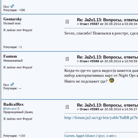
Пол:
Репутация: +506
Gontarsky
Re: Ja2v1.13: Вопросы, ответ
Полный псих
«
Ответ #5587 от
30.08.2014 в 03:49:34
Я люблю этот Форум!
Seven, спасибо! Покопался в реестре, сде
Репутация: +1
Fantom
Re: Ja2v1.13: Вопросы, ответ
Неназываемый
«
Ответ #5588 от
30.08.2014 в 10:59:58
Я люблю этот Форум!
Когда-то где-то здесь видел (и кажется да
набор альтернативных карт от Night Ops 
Никто не подскажет где?
Пол:
Репутация: ---
RadicalRex
Re: Ja2v1.13: Вопросы, ответ
[
]
Ради чего?
«
Ответ #5589 от
30.08.2014 в 14:56:27
Прирожденный Джаец
http://forum.ja2.su/cgi-bin/yabb/YaBB.pl?b
Я люблю этот Форум!
Репутация: +110
Скачать Jagged Alliance 2 (русс. и англ.)