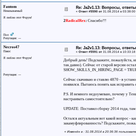
Fantom
Re: Ja2v1.13: Вопросы, ответ
Неназываемый
«
Ответ #5590 от
31.08.2014 в 03:38:00
Я люблю этот Форум!
2
RadicalRex
:
Спасибо!!!
Пол:
Репутация: ---
Necros47
Re: Ja2v1.13: Вопросы, ответ
Пакос
«
Ответ #5591 от
31.08.2014 в 10:33:18
Я люблю этот Форум!
Добрый день! Подскажите, пожалуйста, иг
так давно). Сейчас от старой версии остал
SHOW_SKILLS_IN_HIRING_PAGE = TRUE - т
Репутация: ---
Сейчас скачиваю и ставлю 4870 - в устано
появился. Пытаюсь понять как исправить 
P.S. И немного недоумеваю, почему у Тени
настраивать самостоятельно?
UPDATE: Поставил сборку 2014 года, там
Остался актуальным вот какой вопрос - к
закамуфлированность? Подскажите, пожа
«
Изменён в : 31.08.2014 в 20:36:36 пользоват