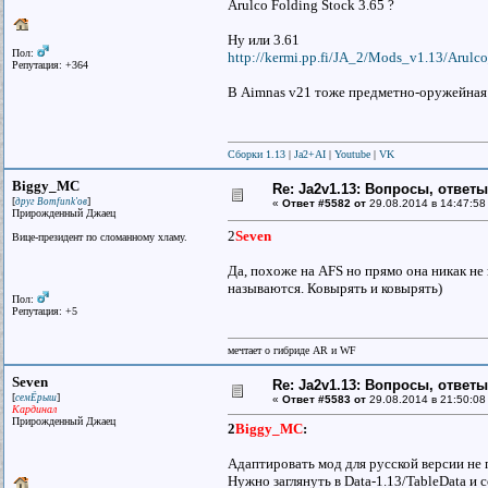
Arulco Folding Stock 3.65 ?
Ну или 3.61
Пол:
http://kermi.pp.fi/JA_2/Mods_v1.13/Arulco
Репутация: +364
В Aimnas v21 тоже предметно-оружейная б
Сборки 1.13
|
Ja2+AI
|
Youtube
|
VK
Biggy_MC
Re: Ja2v1.13: Вопросы, ответ
[
]
друг Bomfunk'ов
«
Ответ #5582 от
29.08.2014 в 14:47:58
Прирожденный Джаец
2
Seven
Вице-президент по сломанному хламу.
Да, похоже на AFS но прямо она никак не
называются. Ковырять и ковырять)
Пол:
Репутация: +5
мечтает о гибриде AR и WF
Seven
Re: Ja2v1.13: Вопросы, ответ
[
]
семЁрыш
«
Ответ #5583 от
29.08.2014 в 21:50:08
Кардинал
Прирожденный Джаец
2
Biggy_MC
:
Адаптировать мод для русской версии не 
Нужно заглянуть в Data-1.13/TableData и с