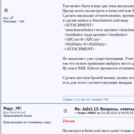
Там может быть в игре два типа маскхала
Проще всего посмотреть в items.xml или 
Сделать маскхалат аттачем можно, пропис
Пол:
и сделав запись в Attachments.xml вида
Репутация: +364
<ATTACHMENT>
<attachmentIndex>чего цеплять</attachm
<itemIndex>куда цеплять</itemIndex>
<APCost>8</APCost>
<NASOnly>0</NASOnly>
</ATTACHMENT>
По аналогии с уже существующими. Учиты
так что нужно правильно выбрать место д
Ну или в XML Editore прописать аттачмен
Сделать костюм броней можно, нужно посм
есть для этого соответствующие вкладки.
Сборки 1.13
|
Ja2+AI
|
Youtube
|
VK
Biggy_MC
Re: Ja2v1.13: Вопросы, ответ
[
]
друг Bomfunk'ов
«
Ответ #5567 от
24.08.2014 в 09:55:23
Прирожденный Джаец
2
Seven
:
Вице-президент по сломанному хламу.
Посмотрел в Items.xml маск халат только 