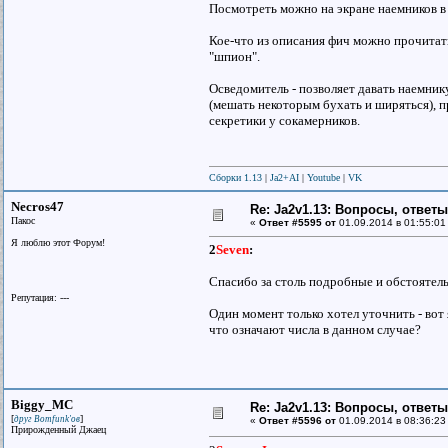
Посмотреть можно на экране наемников в л
Кое-что из описания фич можно прочитать 
"шпион".
Осведомитель - позволяет давать наемник
(мешать некоторым бухать и ширяться), п
секретики у сокамерников.
Сборки 1.13
|
Ja2+AI
|
Youtube
|
VK
Necros47
Re: Ja2v1.13: Вопросы, ответ
Пакос
«
Ответ #5595 от
01.09.2014 в 01:55:01
Я люблю этот Форум!
2
Seven
:
Спасибо за столь подробные и обстоятель
Репутация: ---
Один момент только хотел уточнить - вот 
что означают числа в данном случае?
Biggy_MC
Re: Ja2v1.13: Вопросы, ответ
[
]
друг Bomfunk'ов
«
Ответ #5596 от
01.09.2014 в 08:36:23
Прирожденный Джаец