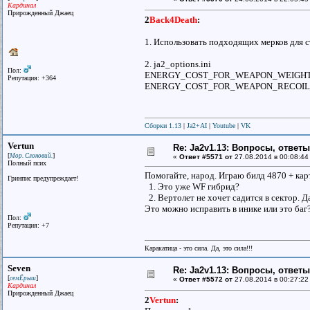
Кардинал
Прирожденный Джаец
2
Back4Death
:
1. Использовать подходящих мерков для с
2. ja2_options.ini
Пол:
ENERGY_COST_FOR_WEAPON_WEIGHT 
Репутация: +364
ENERGY_COST_FOR_WEAPON_RECOIL_
Сборки 1.13
|
Ja2+AI
|
Youtube
|
VK
Vertun
Re: Ja2v1.13: Вопросы, ответ
[
]
Мор. Слоновий.
«
Ответ #5571 от
27.08.2014 в 00:08:44
Полный псих
Помогайте, народ. Играю билд 4870 + ка
Гринпис предупреждает!
1. Это уже WF гибрид?
2. Вертолет не хочет садится в сектор. Д
Это можно исправить в инике или это баг
Пол:
Репутация: +7
Каракатица - это сила. Да, это сила!!!
Seven
Re: Ja2v1.13: Вопросы, ответ
[
]
семЁрыш
«
Ответ #5572 от
27.08.2014 в 00:27:22
Кардинал
Прирожденный Джаец
2
Vertun
: