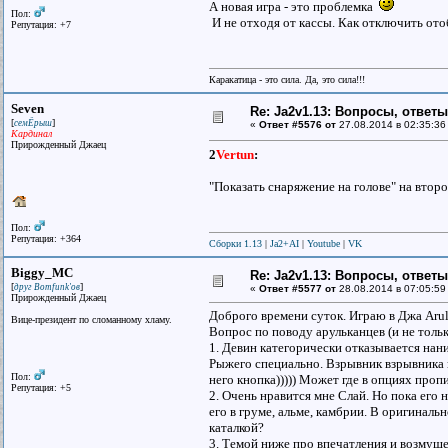
А новая игра - это проблемка
Пол:
И не отходя от кассы. Как отключить ото
Репутация: +7
Каракатица - это сила. Да, это сила!!!
Seven
Re: Ja2v1.13: Вопросы, ответ
[
]
семЁрыш
«
Ответ #5576 от
27.08.2014 в 02:35:36
Кардинал
Прирожденный Джаец
2
Vertun
:
"Показать снаряжение на голове" на втор
Пол:
Репутация: +364
Сборки 1.13
|
Ja2+AI
|
Youtube
|
VK
Biggy_MC
Re: Ja2v1.13: Вопросы, ответ
[
]
друг Bomfunk'ов
«
Ответ #5577 от
28.08.2014 в 07:05:59
Прирожденный Джаец
Доброго времени суток. Играю в Джа Arulk
Вице-президент по сломанному хламу.
Вопрос по поводу арульканцев (и не тольк
1. Девин категорически отказывается нан
Рыжего специально. Взрывник взрывника п
Пол:
него кнопка))))) Может где в опциях про
Репутация: +5
2. Очень нравится мне Слай. Но пока его
его в груме, альме, камбрии. В оригиналь
каталкой?
3. Темой ниже про впечатления и возмуще