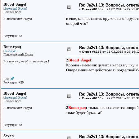
Blood_Angel
Re: Ja2v1.13: Вопросы, отве
[
]
Блудливый Энжел
«
Ответ #6138 от
21.02.2015 в 22:22:0
Полный псих
и еще, как поставить оружие на опору. эт
Я люблю этот Форум!
опорой что?
Репутация: +8
Виноград
Re: Ja2v1.13: Вопросы, отве
[
]
Винокрад
«
Ответ #6139 от
21.02.2015 в 23:16:1
Прирожденный Джаец
2
Blood_Angel
:
Все пpопью, но ja2.su не опозоpю!
Корона - наемник целится через мушку и ц
Опора начинает действовать когда твой б
Пол:
Репутация: +20
Blood_Angel
Re: Ja2v1.13: Вопросы, отве
[
]
Блудливый Энжел
«
Ответ #6140 от
22.02.2015 в 00:13:3
Полный псих
2
Виноград
:
только окно является опорой
Я люблю этот Форум!
тоже будет буква м?
Репутация: +8
Seven
Re: Ja2v1.13: Вопросы, отве