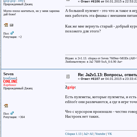
[
]
gzip-gzip - УРА!
«
Ответ #6106 от
04.01.2015 в 22:53:2
Прирожденный Джаец
А большой пулемет - это что ж такое в иг
Могло плохо кончиться, но у меня харизма
дай божe!
них работать эта фишка с внешним пита
Как же мне вернуть старый - добрый кур
похожего для этого?
Пол:
Репутация: +2
Играю: в 2v1.13. сборка от Seven 7609en+MODs (АИ
Любопытствую: в Ja2 7609 SoA_0.6.90 Аи+
Seven
Re: Ja2v1.13: Вопросы, отве
[
]
семЁрыш
«
Ответ #6107 от
04.01.2015 в 23:33:4
Кардинал
2
gzip
:
Прирожденный Джаец
Есть пулеметы, которые пулеметы, и ест
editor'e они различаются, а где в игре т
Что с курсором произошло - честно гово
Пол:
Настроек нет таких.
Репутация: +364
Сборки 1.13
|
Ja2+AI
|
Youtube
|
VK