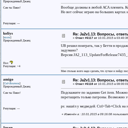
Прирожденный Джаец
Вообще должны в любой АСА пленить. Ког
Сам ты Пакос!
Но вот сейчас играю на больших картах 
Репутация: ---
koliys
Re: Ja2v1.13: Вопросы, отве
[
]
колли
«
Ответ #6117 от
10.01.2015 в 03:40:3
Прирожденный Джаец
UB решил поиграть, так у Бетти в продаже
задумано?
Версия JA2_113_UpdateForRelease7435_
Пол:
Репутация: +4
Мне столько всего надо сделать,что лучше я пойду по
amigo
Re: Ja2v1.13: Вопросы, отве
[
]
Сид-Воитель
«
Ответ #6118 от
10.01.2015 в 08:00:0
Прирожденный Джаец
Подскажите по заданию Get item. Можно 
Сам ты Пакос!
перетащить только патроны. Возможно э
ps: нашёл у медведей. Ctrl+Tab+Click на
Репутация: ---
«
Изменён в : 10.01.2015 в 09:16:08 пользова
Seven