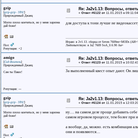
gzip
Re: Ja2v1.13: Вопросы, отве
[
]
gzip-gzip - УРА!
«
Ответ #6122 от
11.01.2015 в 09:11:04
Прирожденный Джаец
Могло плохо кончиться, но у меня харизма
для доступа к тони лучше не видеокассе
дай божe!
Играю: в 2v1.13. сборка от Seven 7609en+MODs (АИ
Пол:
Любопытствую: в Ja2 7609 SoA_0.6.90 Аи+
Репутация: +2
amigo
Re: Ja2v1.13: Вопросы, отве
[
]
Сид-Воитель
«
Ответ #6123 от
11.01.2015 в 10:02:4
Прирожденный Джаец
За выполненный квест опыт дают. Он лиш
Сам ты Пакос!
Репутация: ---
gzip
Re: Ja2v1.13: Вопросы, отве
[
]
gzip-gzip - УРА!
«
Ответ #6124 от
11.01.2015 в 12:03:2
Прирожденный Джаец
ну..... на самом деле проще добавить се
Могло плохо кончиться, но у меня харизма
дай божe!
самом игровом процессе, тем более при 
а вообще, да, можно. есть комбинация 
они и появляются....
Пол: