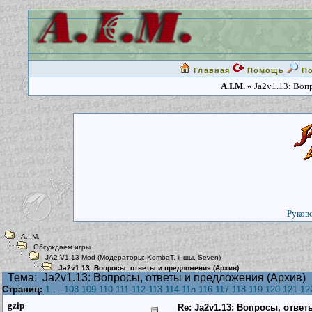
Главная
Помощь
П
A.I.M.
« Ja2v1.13: Воп
Руково
A.I.M.
Обсуждаем игры
JA2 V1.13 Mod
(Модераторы:
KombaT
,
iншы
,
Seven
)
Ja2v1.13: Вопросы, ответы и предложения (Архив)
Тема:
Ja2v1.13: Вопросы, ответы и предложения (Архив)
Страниц:
1
...
108
109
110
111
112
113
114
115
116
117
118
119
120
121
12
gzip
Re: Ja2v1.13: Вопросы, отве