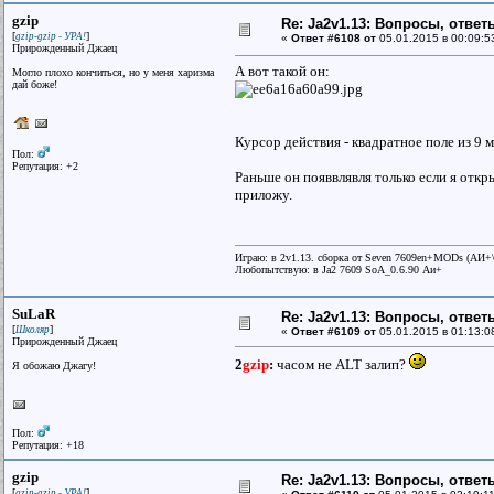
gzip
Re: Ja2v1.13: Вопросы, отве
[
]
gzip-gzip - УРА!
«
Ответ #6108 от
05.01.2015 в 00:09:5
Прирожденный Джаец
А вот такой он:
Могло плохо кончиться, но у меня харизма
дай божe!
Курсор действия - квадратное поле из 9 м
Пол:
Репутация: +2
Раньше он появвлявля только если я откры
приложу.
Играю: в 2v1.13. сборка от Seven 7609en+MODs (АИ
Любопытствую: в Ja2 7609 SoA_0.6.90 Аи+
SuLaR
Re: Ja2v1.13: Вопросы, отве
[
]
Школяр
«
Ответ #6109 от
05.01.2015 в 01:13:0
Прирожденный Джаец
2
gzip
:
часом не ALT залип?
Я обожаю Джагу!
Пол:
Репутация: +18
gzip
Re: Ja2v1.13: Вопросы, отве
[
]
gzip-gzip - УРА!