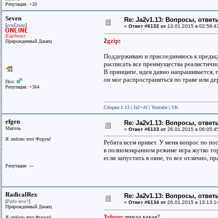
Репутация: +20
Seven
Re: Ja2v1.13: Вопросы, отве
[
]
семЁрыш
«
Ответ #6132 от
13.01.2015 в 02:59:4
Кардинал
2
gzip
:
Прирожденный Джаец
Поддерживаю и присоединяюсь к предыдущ
расписать все преимущества реалистично
В принципе, идея давно напрашивается, п
он мог распространяться по траве или д
Пол:
Репутация: +364
Сборки 1.13
|
Ja2+AI
|
Youtube
|
VK
efgen
Re: Ja2v1.13: Вопросы, отве
Мигель
«
Ответ #6133 от
26.01.2015 в 06:05:4
Я люблю этот Форум!
Ребята всем привет. У меня вопрос по по
в полномэкранном режиме игра жутко тор
если запустить в окне, то все отлично, 
Репутация: ---
RadicalRex
Re: Ja2v1.13: Вопросы, отве
[
]
Ради чего?
«
Ответ #6134 от
26.01.2015 в 13:13:1
Прирожденный Джаец
2
efgen
:
винда какая?
Я люблю этот Форум!