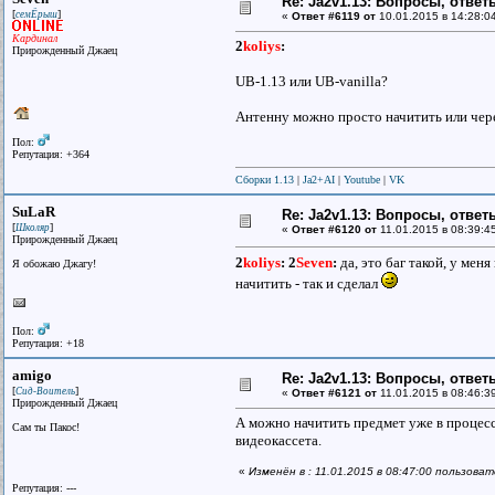
Re: Ja2v1.13: Вопросы, отве
[
]
семЁрыш
«
Ответ #6119 от
10.01.2015 в 14:28:0
Кардинал
2
koliys
:
Прирожденный Джаец
UB-1.13 или UB-vanilla?
Антенну можно просто начитить или через
Пол:
Репутация: +364
Сборки 1.13
|
Ja2+AI
|
Youtube
|
VK
SuLaR
Re: Ja2v1.13: Вопросы, отве
[
]
Школяр
«
Ответ #6120 от
11.01.2015 в 08:39:4
Прирожденный Джаец
2
koliys
:
2
Seven
:
да, это баг такой, у мен
Я обожаю Джагу!
начитить - так и сделал
Пол:
Репутация: +18
amigo
Re: Ja2v1.13: Вопросы, отве
[
]
Сид-Воитель
«
Ответ #6121 от
11.01.2015 в 08:46:3
Прирожденный Джаец
А можно начитить предмет уже в процессе
Сам ты Пакос!
видеокассета.
«
Изменён в : 11.01.2015 в 08:47:00 пользова
Репутация: ---