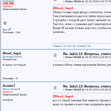
[
]
семЁрыш
«
Ответ #6141 от
22.02.2015 в 01:57:0
Кардинал
2
Blood_Angel
:
Прирожденный Джаец
Опора только сидя вроде считается, точне
Там учитывается высота тайла перед наем
Стрельба с опорой дает бонус меньше чем
Так что, лежа с сошками дает максимум 
Буква М нужна только для того, чтобы пон
Пол:
понятно.
Репутация: +364
Сборки 1.13
|
Ja2+AI
|
Youtube
|
VK
Blood_Angel
Re: Ja2v1.13: Вопросы, отве
[
]
Блудливый Энжел
«
Ответ #6142 от
23.02.2015 в 22:35:1
Полный псих
а какая сейчас самая идеальная броня для
Я люблю этот Форум!
Репутация: +8
KombaT
Re: Ja2v1.13: Вопросы, отве
[
]
Mortal-КамбаТ
«
Ответ #6143 от
24.02.2015 в 02:00:2
Кардинал
Прирожденный Джаец
2
Blood_Angel
:
все от твоей тактики боя зависит, броня 
&%!@#%
кому-то нравится жестоко подавлять вра