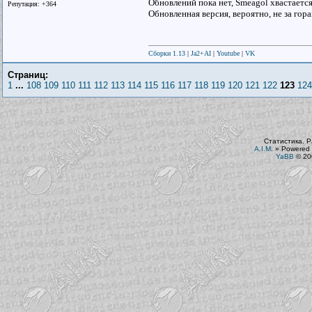
Обновлений пока нет, Smeagol хвастаетс
Репутация: +364
Обновленная версия, вероятно, не за гор
Сборки 1.13
|
Ja2+AI
|
Youtube
|
VK
Страниц:
1
...
108
109
110
111
112
113
114
115
116
117
118
119
120
121
122
123
124
Статистика. Р
A.I.M.
»
Powered 
YaBB
© 200