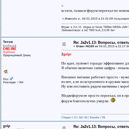
=
кстати, галакси-форум переехал по ново
«
Изменён в : 04.01.2015 в 21:31:09 пользоват
Играю: в 2v1.13. сборка от Seven 7609en+MODs (АИ
Любопытствую: в Ja2 7609 SoA_0.6.90 Аи+
Seven
Re: Ja2v1.13: Вопросы, отве
[
]
семЁрыш
«
Ответ #6105 от
04.01.2015 в 22:17:3
Кардинал
2
gzip
:
Прирожденный Джаец
По идее, пулемет гораздо эффективнее д
Я обычно включаю синие цифры - показы
Внешнее питание работает просто - нуже
Пол:
из нее, а не из встроенного в оружие мага
Репутация: +364
Ну или поставить рядом наемника с короб
Медвефорум не просто переехал, он в про
форум благополучно умерли.
Сборки 1.13
|
Ja2+AI
|
Youtube
|
VK
gzip
Re: Ja2v1.13: Вопросы, отве