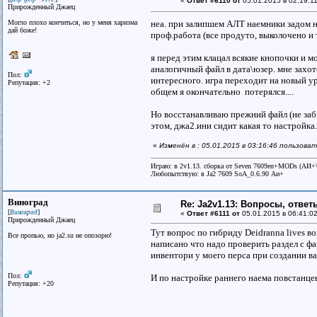
«
Ответ #6110 от
05.01.2015 в 02:19:11
Прирожденный Джаец
Могло плохо кончиться, но у меня харизма
неа. при залипшем АЛТ наемники задом 
дай божe!
проф.работа (все продуто, выколочено и т.
я перед этим клацал всякие кнопочки и мо
аналогичный файл в дата\юзер. мне захот
Пол:
интересного. игра переходит на новый уро
Репутация: +2
общем я окончательно потерялся....
Но восстанавливаю прежний файл (не забы
этом, джа2.ини сидит какая то настройка
«
Изменён в : 05.01.2015 в 03:16:46 пользоват
Играю: в 2v1.13. сборка от Seven 7609en+MODs (АИ
Любопытствую: в Ja2 7609 SoA_0.6.90 Аи+
Виноград
Re: Ja2v1.13: Вопросы, отве
[
]
Винокрад
«
Ответ #6111 от
05.01.2015 в 06:41:02
Прирожденный Джаец
Тут вопрос по гибриду Deidranna lives в
Все пpопью, но ja2.su не опозоpю!
написано что надо проверить раздел с фа
инвентори у моего перса при создании валя
Пол:
И по настройке раннего наема повстанцев
Репутация: +20