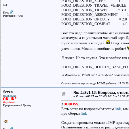
FOOD_DIGESTION_SLEEP = 1.2
FOOD_DIGESTION_TRAVEL_VEHICLE =
FOOD_DIGESTION_TRAVEL = 3.0
Пол:
FOOD_DIGESTION_ASSIGNMENT = 1
Репутация: +308
FOOD_DIGESTION_ONDUTY = 2.0
FOOD_DIGESTION_COMBAT = 4.0
Вот это надо править чтобы мерки почащ
максимум, а то учитывая масштаб карт Дж
пункты питания в городах
Воду я воо
увеличился. Мож они вообще не робят?
Я понял. Не то крутил. Это я вообще так 
FOOD_DIGESTION_HOURLY_BASE_FOO
«
Изменён в : 20.03.2015 в 00:47:07 пользова
Скачать новую версию мода Ja2'005 (обновил 15.05.2
Seven
Re: Ja2v1.13: Вопросы, отве
[
]
семЁрыш
«
Ответ #6147 от
20.03.2015 в 01:31:4
Кардинал
2
DDBOSS
:
Прирожденный Джаец
Есть ветка по вопросам/ответам
link
, та
про сборки
link
Создать персонажа можно в IMP при стар
Ограничение в количество распределяемых 