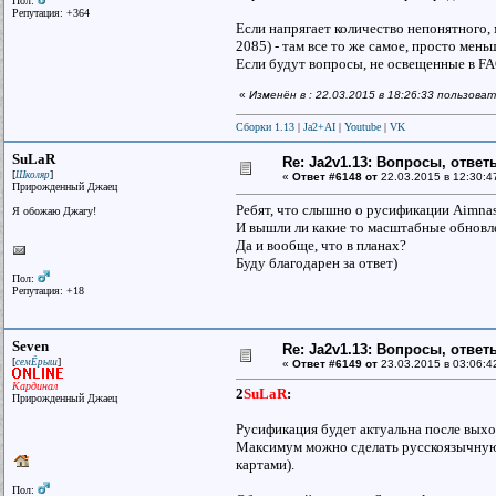
Пол:
Репутация: +364
Если напрягает количество непонятного, 
2085) - там все то же самое, просто мень
Если будут вопросы, не освещенные в FA
«
Изменён в : 22.03.2015 в 18:26:33 пользова
Сборки 1.13
|
Ja2+AI
|
Youtube
|
VK
SuLaR
Re: Ja2v1.13: Вопросы, отве
[
]
Школяр
«
Ответ #6148 от
22.03.2015 в 12:30:4
Прирожденный Джаец
Ребят, что слышно о русификации Aimna
Я обожаю Джагу!
И вышли ли какие то масштабные обновл
Да и вообще, что в планах?
Буду благодарен за ответ)
Пол:
Репутация: +18
Seven
Re: Ja2v1.13: Вопросы, отве
[
]
семЁрыш
«
Ответ #6149 от
23.03.2015 в 03:06:4
Кардинал
2
SuLaR
:
Прирожденный Джаец
Русификация будет актуальна после выход
Максимум можно сделать русскоязычную сб
картами).
Пол: