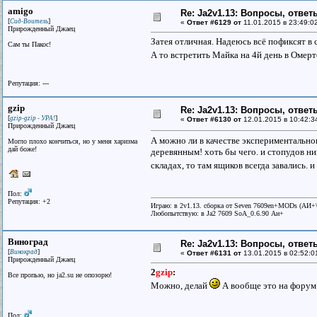
amigo
Re: Ja2v1.13: Вопросы, отве
[
]
Сид-Воитель
«
Ответ #6129 от
11.01.2015 в 23:49:0
Прирожденный Джаец
Затея отличная. Надеюсь всё пофиксят 
Сам ты Пакос!
А то встретить Майка на 4й день в Омер
Репутация: ---
gzip
Re: Ja2v1.13: Вопросы, отве
[
]
gzip-gzip - УРА!
«
Ответ #6130 от
12.01.2015 в 10:42:3
Прирожденный Джаец
А можно ли в качестве экспериментально
Могло плохо кончиться, но у меня харизма
дай божe!
деревянным! хоть бы чего. и стопудов ни
складах, то там ящиков всегда завались. и
Пол:
Репутация: +2
Играю: в 2v1.13. сборка от Seven 7609en+MODs (АИ
Любопытствую: в Ja2 7609 SoA_0.6.90 Аи+
Виноград
Re: Ja2v1.13: Вопросы, отве
[
]
Винокрад
«
Ответ #6131 от
13.01.2015 в 02:52:0
Прирожденный Джаец
2
gzip
:
Все пpопью, но ja2.su не опозоpю!
Можно, делай
А вообще это на форум 
Пол: