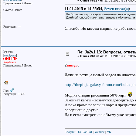
Сид-Воитель
«
Ответ #6127 от
11.01.2015 в 23:08:4
Прирожденный Джаец
11.01.2015 в 14:55:54,
Seven писал(a)
:
Сам ты Пакос!
На больших картах действительно нет предмето
Удобный способ начитить предмет Alt+точка, и
Репутация: ---
Спасибо. Но квесты видимо не работают.
Seven
Re: Ja2v1.13: Вопросы, отве
[
]
семЁрыш
«
Ответ #6128 от
11.01.2015 в 23:20:3
Кардинал
2
amigo
:
Прирожденный Джаец
Даже не ветка, а целый раздел на иност
http://thepit.ja-galaxy-forum.com/index.
Пол:
Репутация: +364
Мод на стадии рисования 50% карт
Закончат карты - возьмутся доводить до 
А пока кроме половины карт и предметно
совершенно другие.
Да и если смотреть по объему уже отрисо
Сборки 1.13
|
Ja2+AI
|
Youtube
|
VK