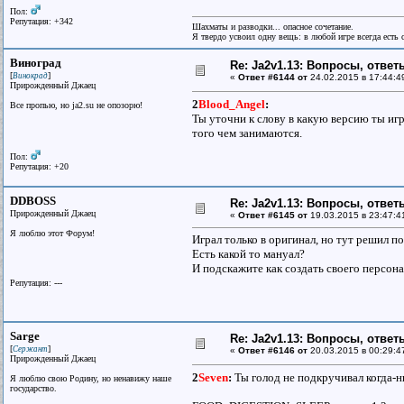
Пол:
Репутация: +342
Шахматы и разводки... опасное сочетание.
Я твердо усвоил одну вещь: в любой игре всегда есть с
Виноград
Re: Ja2v1.13: Вопросы, отве
[
]
Винокрад
«
Ответ #6144 от
24.02.2015 в 17:44:4
Прирожденный Джаец
2
Blood_Angel
:
Все пpопью, но ja2.su не опозоpю!
Ты уточни к слову в какую версию ты иг
того чем занимаются.
Пол:
Репутация: +20
DDBOSS
Re: Ja2v1.13: Вопросы, отве
Прирожденный Джаец
«
Ответ #6145 от
19.03.2015 в 23:47:4
Я люблю этот Форум!
Играл только в оригинал, но тут решил п
Есть какой то мануал?
И подскажите как создать своего персон
Репутация: ---
Sarge
Re: Ja2v1.13: Вопросы, отве
[
]
Сержант
«
Ответ #6146 от
20.03.2015 в 00:29:4
Прирожденный Джаец
2
Seven
:
Ты голод не подкручивал когда-
Я люблю свою Родину, но ненавижу наше
государство.