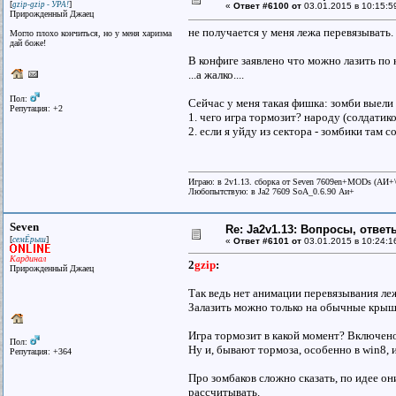
[
]
gzip-gzip - УРА!
«
Ответ #6100 от
03.01.2015 в 10:15:5
Прирожденный Джаец
не получается у меня лежа перевязывать.
Могло плохо кончиться, но у меня харизма
дай божe!
В конфиге заявлено что можно лазить по к
...а жалко....
Пол:
Сейчас у меня такая фишка: зомби выели 
Репутация: +2
1. чего игра тормозит? народу (солдати
2. если я уйду из сектора - зомбики там
Играю: в 2v1.13. сборка от Seven 7609en+MODs (АИ
Любопытствую: в Ja2 7609 SoA_0.6.90 Аи+
Seven
Re: Ja2v1.13: Вопросы, отве
[
]
семЁрыш
«
Ответ #6101 от
03.01.2015 в 10:24:1
Кардинал
2
gzip
:
Прирожденный Джаец
Так ведь нет анимации перевязывания ле
Залазить можно только на обычные крыши,
Игра тормозит в какой момент? Включено
Пол:
Ну и, бывают тормоза, особенно в win8, 
Репутация: +364
Про зомбаков сложно сказать, по идее они
рассчитывать.