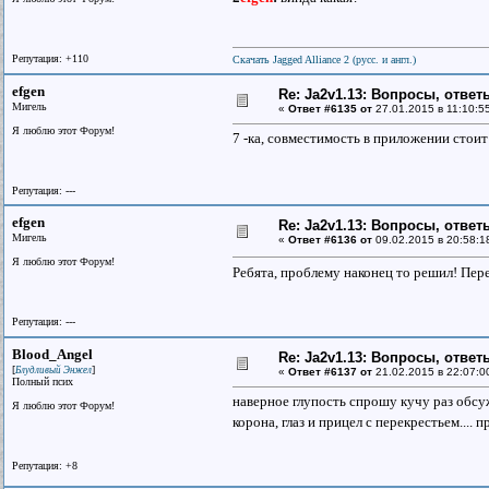
Репутация: +110
Скачать Jagged Alliance 2 (русс. и англ.)
efgen
Re: Ja2v1.13: Вопросы, отве
Мигель
«
Ответ #6135 от
27.01.2015 в 11:10:5
Я люблю этот Форум!
7 -ка, совместимость в приложении стоит
Репутация: ---
efgen
Re: Ja2v1.13: Вопросы, отве
Мигель
«
Ответ #6136 от
09.02.2015 в 20:58:1
Я люблю этот Форум!
Ребята, проблему наконец то решил! Пере
Репутация: ---
Blood_Angel
Re: Ja2v1.13: Вопросы, отве
[
]
Блудливый Энжел
«
Ответ #6137 от
21.02.2015 в 22:07:0
Полный псих
наверное глупость спрошу кучу раз обсуж
Я люблю этот Форум!
корона, глаз и прицел с перекрестьем.... 
Репутация: +8