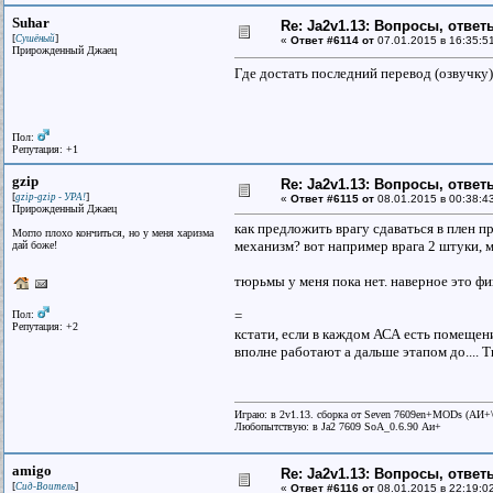
Suhar
Re: Ja2v1.13: Вопросы, отве
[
]
Сушёный
«
Ответ #6114 от
07.01.2015 в 16:35:5
Прирожденный Джаец
Где достать последний перевод (озвучку
Пол:
Репутация: +1
gzip
Re: Ja2v1.13: Вопросы, отве
[
]
gzip-gzip - УРА!
«
Ответ #6115 от
08.01.2015 в 00:38:4
Прирожденный Джаец
как предложить врагу сдаваться в плен 
Могло плохо кончиться, но у меня харизма
механизм? вот например врага 2 штуки, м
дай божe!
тюрьмы у меня пока нет. наверное это 
Пол:
=
Репутация: +2
кстати, если в каждом АСА есть помещени
вполне работают а дальше этапом до.... Т
Играю: в 2v1.13. сборка от Seven 7609en+MODs (АИ
Любопытствую: в Ja2 7609 SoA_0.6.90 Аи+
amigo
Re: Ja2v1.13: Вопросы, отве
[
]
Сид-Воитель
«
Ответ #6116 от
08.01.2015 в 22:19:0