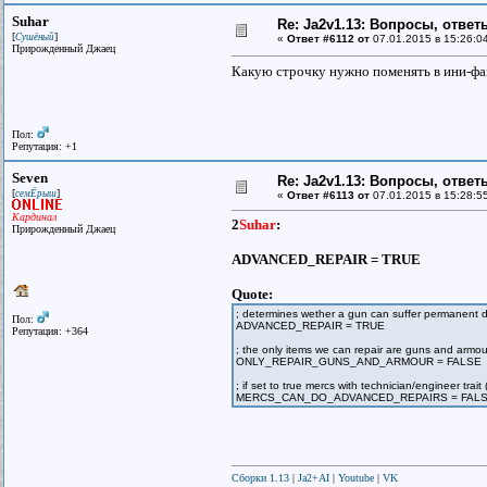
Suhar
Re: Ja2v1.13: Вопросы, отве
[
]
Сушёный
«
Ответ #6112 от
07.01.2015 в 15:26:0
Прирожденный Джаец
Какую строчку нужно поменять в ини-фай
Пол:
Репутация: +1
Seven
Re: Ja2v1.13: Вопросы, отве
[
]
семЁрыш
«
Ответ #6113 от
07.01.2015 в 15:28:5
Кардинал
2
Suhar
:
Прирожденный Джаец
ADVANCED_REPAIR = TRUE
Quote:
; determines wether a gun can suffer permanent d
Пол:
ADVANCED_REPAIR = TRUE
Репутация: +364
; the only items we can repair are guns and armou
ONLY_REPAIR_GUNS_AND_ARMOUR = FALSE
; if set to true mercs with technician/engineer tra
MERCS_CAN_DO_ADVANCED_REPAIRS = FAL
Сборки 1.13
|
Ja2+AI
|
Youtube
|
VK