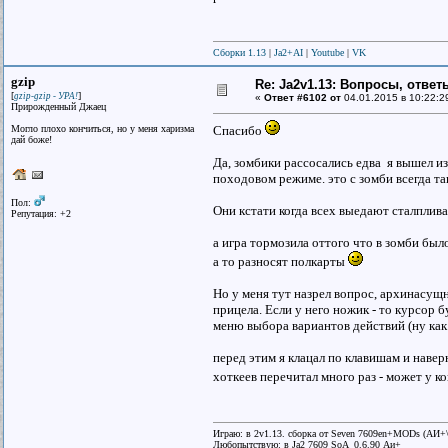
Сборки 1.13
|
Ja2+AI
|
Youtube
|
VK
gzip
Re: Ja2v1.13: Вопросы, отве
[
]
gzip-gzip - УРА!
«
Ответ #6102 от
04.01.2015 в 10:22:2
Прирожденный Джаец
Могло плохо кончиться, но у меня харизма
Спасибо
дай божe!
Да, зомбики рассосались едва я вышел из
походовом режиме. это с зомби всегда та
Пол:
Они кстати когда всех выедают сталплив
Репутация: +2
а игра тормозила оттого что в зомби был
а то разносят полкарты
Но у меня тут назрел вопрос, архинасущн
прицела. Если у него ножик - то курсор б
меню выбора вариантов действий (ну как
перед этим я клацал по клавишам и навер
хоткеев перечитал много раз - может у к
Играю: в 2v1.13. сборка от Seven 7609en+MODs (АИ
Любопытствую: в Ja2 7609 SoA_0.6.90 Аи+