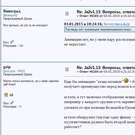
Виноград
Re: Ja2v1.13: Вопросы, отве
[
]
Винокрад
«
Ответ #6103 от
04.01.2015 в 16:42:2
Прирожденный Джаец
03.01.2015 в 10:24:16,
Seven писал(a)
:
Все пpопью, но ja2.su не опозоpю!
Так ведь нет анимации перевязывания лежа.
Анимации нет, но у меня пару раз всплыва
Пол:
не перестает.
Репутация: +20
gzip
Re: Ja2v1.13: Вопросы, отве
[
]
gzip-gzip - УРА!
«
Ответ #6104 от
04.01.2015 в 21:21:3
Прирожденный Джаец
Могло плохо кончиться, но у меня харизма
Еще бы анимацию "атака штыком"
+ б
дай божe!
получает преимущество перед ножом в об
кстати, я тут включил отображение всяки
например у каждого оружия есть параметр
Пол:
Репутация: +2
уложить ее при помощи Большой-и-Громк
кстати обнаружил там еще одну фишку - в
пуулеметчиком должен быть второй номер 
работает?