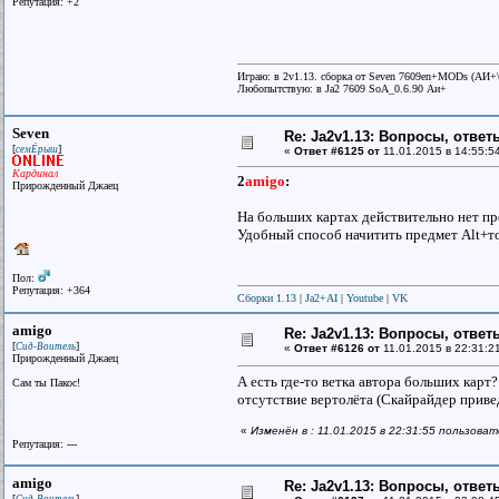
Репутация: +2
Играю: в 2v1.13. сборка от Seven 7609en+MODs (АИ
Любопытствую: в Ja2 7609 SoA_0.6.90 Аи+
Seven
Re: Ja2v1.13: Вопросы, отве
[
]
семЁрыш
«
Ответ #6125 от
11.01.2015 в 14:55:5
Кардинал
2
amigo
:
Прирожденный Джаец
На больших картах действительно нет пре
Удобный способ начитить предмет Alt+точ
Пол:
Репутация: +364
Сборки 1.13
|
Ja2+AI
|
Youtube
|
VK
amigo
Re: Ja2v1.13: Вопросы, отве
[
]
Сид-Воитель
«
Ответ #6126 от
11.01.2015 в 22:31:2
Прирожденный Джаец
А есть где-то ветка автора больших карт
Сам ты Пакос!
отсутствие вертолёта (Скайрайдер привед
«
Изменён в : 11.01.2015 в 22:31:55 пользова
Репутация: ---
amigo
Re: Ja2v1.13: Вопросы, отве
[
]