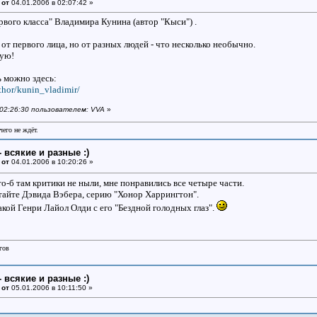
 от
04.01.2006 в 02:07:42 »
рвого класса" Владимира Кунина (автор "Кыси") .
от первого лица, но от разных людей - что несколько необычно.
дую!
ь можно здесь:
uthor/kunin_vladimir/
в 02:26:30 пользователем: VVA
»
чего не ждёт.
- всякие и разные :)
 от
04.01.2006 в 10:20:26 »
то-б там критики не ныли, мне понравились все четыре части.
итайте Дэвида Вэбера, серию "Хонор Харрингтон".
кой Генри Лайол Олди с его "Бездной голодных глаз".
гов
- всякие и разные :)
 от
05.01.2006 в 10:11:50 »