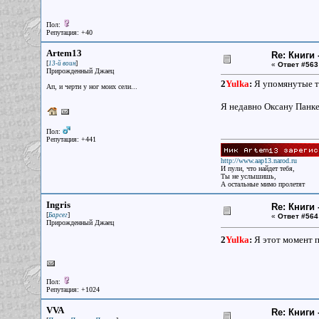
Пол:
Репутация: +40
Artem13
Re: Книги 
[
]
13-й воин
«
Ответ #563
Прирожденный Джаец
2
Yulka
:
Я упомянутые тоб
Ап, и черти у ног моих сели...
Я недавно Оксану Панкее
Пол:
Репутация: +441
http://www.aap13.narod.ru
И пули, что найдет тебя,
Ты не услышишь,
А остальные мимо пролетят
Ingris
Re: Книги 
[
]
Барсег
«
Ответ #564
Прирожденный Джаец
2
Yulka
:
Я этот момент 
Пол:
Репутация: +1024
VVA
Re: Книги 