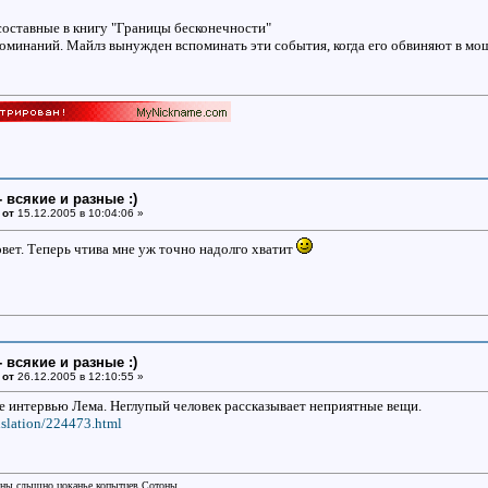
 составные в книгу "Границы бесконечности"
споминаний. Майлз вынужден вспоминать эти события, когда его обвиняют в мош
- всякие и разные :)
 от
15.12.2005 в 10:04:06 »
овет. Теперь чтива мне уж точно надолго хватит
- всякие и разные :)
 от
26.12.2005 в 12:10:55 »
е интервью Лема. Неглупый человек рассказывает неприятные вещи.
nslation/224473.html
аны слышно цоканье копытцев Сотоны.