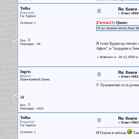
Yulka
Re: Книги 
[
]
Гироскоп
«
Ответ #560
Гас Тарболс
2
Artem13
:
Quote:
JA forever :)
Я тут запоем читал Лоис 
Пол:
Я тоже Буджолд читаю за
Репутация: +40
Афон", и "подарки к Зи
«
Изменён в : 28.12.2005 в
Ingris
Re: Книги 
[
]
Барсег
«
Ответ #561
Прирожденный Джаец
У Лукьяненко есть роман
Пол:
Репутация: +1024
Yulka
Re: Книги 
[
]
Гироскоп
«
Ответ #562
Гас Тарболс
JA forever :)
И Геном я читала
Там