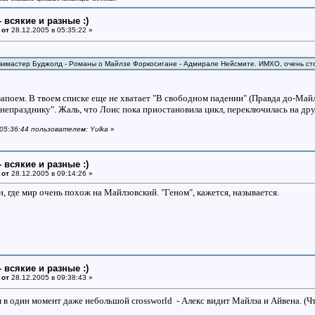
- всякие и разные :)
 от
28.12.2005 в 05:35:22 »
Макмастер Буджолд - Романы о Майлзе Форкосигане - Адмирале Нейсмите. ИМХО, очень с
поем. В твоем списке еще не хватает "В свободном падении" (Правда до-Майлзо
мнепразднику". Жаль, что Лоис пока приостановила цикл, переключилась на др
 05:36:44 пользователем: Yulka
»
- всякие и разные :)
 от
28.12.2005 в 09:14:26 »
, где мир очень похож на Майлзовский. "Геном", кажется, называется.
- всякие и разные :)
 от
28.12.2005 в 09:38:43 »
 в один момент даже небольшой crossworld - Алекс видит Майлза и Айвена. (Чт