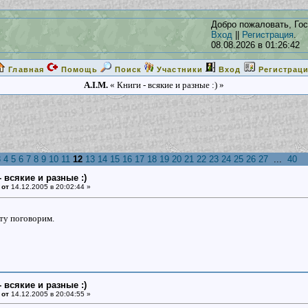
Добро пожаловать, Гос
Вход
||
Регистрация
.
08.08.2026 в 01:26:42
Главная
Помощь
Поиск
Участники
Вход
Регистрац
A.I.M.
« Книги - всякие и разные :) »
3
4
5
6
7
8
9
10
11
12
13
14
15
16
17
18
19
20
21
22
23
24
25
26
27
...
40
- всякие и разные :)
 от
14.12.2005 в 20:02:44 »
ту поговорим.
- всякие и разные :)
 от
14.12.2005 в 20:04:55 »