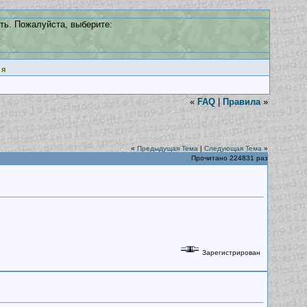
ть. Пожалуйста, выберите:
ия
«
FAQ
|
Правила
»
«
Предыдущая Тема
|
Следующая Тема
»
Прочитано 224831 раз
Зарегистрирован