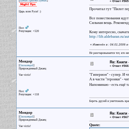
[
]
Путин. Просто Путин.
«
Ответ #565
Прочитал тут "Пилот пе
Царь всея Руси! :)
Все повествования идут 
Сильная вещь. Рекомен
Пол:
Репутация: +520
Кому интересно, скачат
http://lib.aldebaran.ru/a
«
Изменён в : 04.01.2006 
Не разочаровывается тот, кто ни
Мондор
Re: Книги 
[
]
Скользящий
«
Ответ #566
Прирожденный Джаец
"Гиперион" - супер. И ч
Vae victis!
А в части "героики" - ч
Напоминаю - есть ещё та
Пол:
Репутация: +118
Беречь друзей и уничтожать вра
Мондор
Re: Книги 
[
]
Скользящий
«
Ответ #567
Прирожденный Джаец
Quote:
Vae victis!