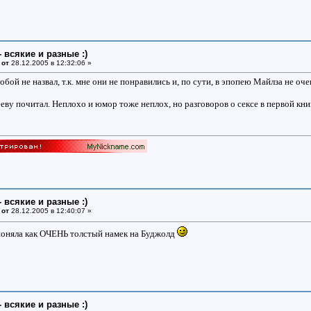
- всякие и разные :)
 от
28.12.2005 в 12:32:06 »
ой не назвал, т.к. мне они не понравились и, по сути, в эпопею Майлза не оче
ву почитал. Неплохо и юмор тоже неплох, но разговоров о сексе в первой книг
- всякие и разные :)
 от
28.12.2005 в 12:40:07 »
поняла как ОЧЕНЬ толстый намек на Буджолд
- всякие и разные :)