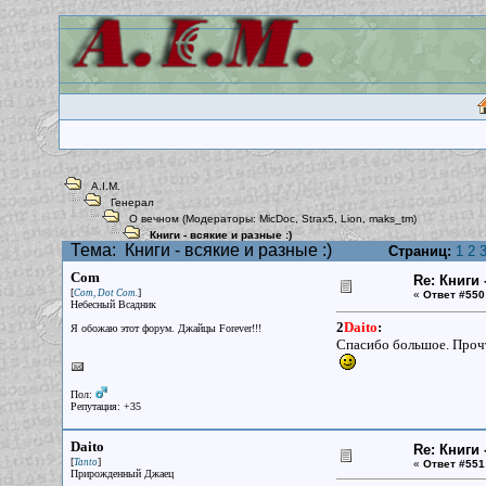
A.I.M.
Генерал
О вечном
(Модераторы:
MicDoc
,
Strax5
,
Lion
,
maks_tm
)
Книги - всякие и разные :)
Тема:
Книги - всякие и разные :)
Страниц:
1
2
Com
Re: Книги 
[
]
Com, Dot Com.
«
Ответ #550
Небесный Всадник
2
Daito
:
Я обожаю этот форум. Джайцы Forever!!!
Спасибо большое. Проч
Пол:
Репутация: +35
Daito
Re: Книги 
[
]
Tanto
«
Ответ #551
Прирожденный Джаец