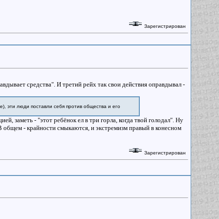
Зарегистрирован
авдывает средства". И третий рейх так свои действия оправдывал -
е), эти люди поставли себя против общества и его
ей, заметь - "этот ребёнок ел в три горла, когда твой голодал". Ну
 В общем - крайности смыкаются, и экстремизм правый в конесном
Зарегистрирован