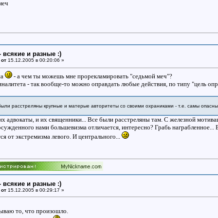
меч
- всякие и разные :)
 от
15.12.2005 в 00:20:06 »
ша
- а чем ты можешь мне прорекламировать "седьмой меч"?
налитета - так вообще-то можно оправдать любые действия, по типу "цель опр
 были расстреляны крупные и матерые авторитеты со своими охраниками - т.е. самы опасны
 их адвокаты, и их священники... Все были расстреляны там. С железной мотиваци
 осужденного нами большевизма отличается, интересно? Грабь награбленное...
ся от экстремизма левого. И центрального...
- всякие и разные :)
 от
15.12.2005 в 00:29:17 »
вдываю то, что произошло.