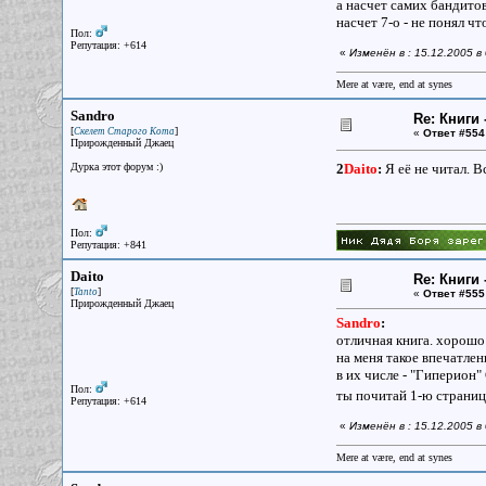
а насчет самих бандитов 
насчет 7-о - не понял чт
Пол:
Репутация: +614
«
Изменён в : 15.12.2005 в
Mere at være, end at synes
Sandro
Re: Книги 
[
]
Скелет Старого Кота
«
Ответ #554
Прирожденный Джаец
Дурка этот форум :)
2
Daito
:
Я её не читал. В
Пол:
Репутация: +841
Daito
Re: Книги 
[
]
Tanto
«
Ответ #555
Прирожденный Джаец
Sandro
:
отличная книга. хорошо 
на меня такое впечатле
в их числе - "Гиперион"
Пол:
ты почитай 1-ю страниц
Репутация: +614
«
Изменён в : 15.12.2005 в
Mere at være, end at synes