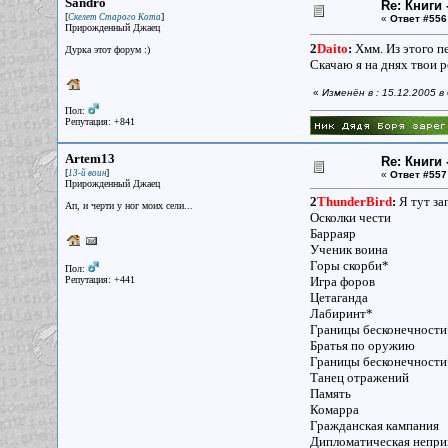
Sandro
Re: Книги 
[
]
Скелет Старого Кота
«
Ответ #556
Прирожденный Джаец
2
Daito
:
Хмм. Из этого пе
Дурка этот форум :)
Скачаю я на днях твои р
«
Изменён в : 15.12.2005 в
Пол:
Репутация: +841
Artem13
Re: Книги 
[
]
13-й воин
«
Ответ #557
Прирожденный Джаец
2
ThunderBird
:
Я тут за
Ап, и черти у ног моих сели...
Осколки чести
Барраяр
Ученик воина
Горы скорби*
Пол:
Репутация: +441
Игра форов
Цетаганда
Лабиринт*
Границы бесконечности
Братья по оружию
Границы бесконечности
Танец отражений
Память
Комарра
Гражданская кампания
Дипломатическая непри