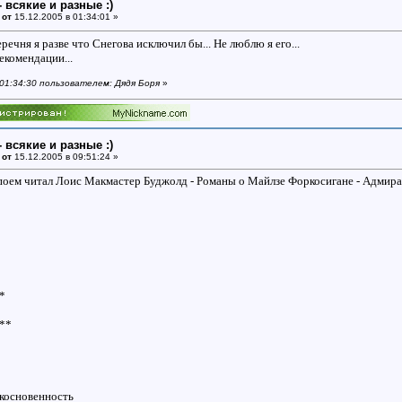
- всякие и разные :)
 от
15.12.2005 в 01:34:01 »
речня я разве что Снегова исключил бы... Не люблю я его...
екомендации...
 01:34:30 пользователем: Дядя Боря
»
- всякие и разные :)
 от
15.12.2005 в 09:51:24 »
поем читал Лоис Макмастер Буджолд - Романы о Майлзе Форкосигане - Адмир
*
**
косновенность