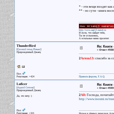
* - эти вещи входят как
** - по сути - книга во
http://www.aap13.narod.ru
И пули, что найдет тебя,
Ты не услышишь,
А остальные мимо пролетят
ThunderBird
Re: Книги 
[
]
Громкий птыц Фэныкс
«
Ответ #558
Прирожденный Джаец
2
Artem13
:
спасибо за с
Пол:
Репутация: +424
Правила форума, F.A.Q.
Luficer
Re: Книги 
[
]
Аццкий Сотона
«
Ответ #559
Прирожденный Джаец
2
All
:
Господа, почитайт
Да, это негр :)
http://www.inosmi.ru/tra
Пол:
Репутация: +321
Ночью в тёмных переулках Аст