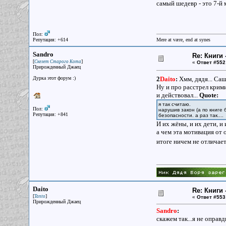
самый шедевр - это 7-й 
Пол:
Репутация: +614
Mere at være, end at synes
Sandro
Re: Книги 
[
]
Скелет Старого Кота
«
Ответ #552
Прирожденный Джаец
Дурка этот форум :)
2
Daito
:
Хмм, дядя... Са
Ну и про расстрел крими
и действовал...
Quote:
я так считаю.
Пол:
нарушив закон (а по книге
Репутация: +841
безопасности. а раз так....
И их жёны, и их дети, и
а чем эта мотивация от
итоге ничем не отличает
Daito
Re: Книги 
[
]
Tanto
«
Ответ #553
Прирожденный Джаец
Sandro
:
скажем так...я не опра