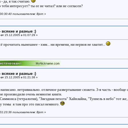
- да, я так считаю.
о тебя интересует? ты ее не читал? или не согласен?
 00:30:40 пользователем: Bjorn
»
- всякие и разные :)
 от
15.12.2005 в 01:07:29 »
сё прочитать нынешнее - хмм... ни времени, ни нервов не хватит...
- всякие и разные :)
 от
15.12.2005 в 01:21:38 »
написано. нетривиально. отличное развертывание сюжета. 3-я часть - вообще с
ние производили очень немногие книги.
 Симмонса (тетралогия), "Звездная пехота" Хайнлайна, "Туннель в небо" тот же,
у темы я там про это писал немного.
 01:23:36 пользователем: Bjorn
»