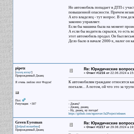
Но автомобиль попадает в ДТП с учас
повышенной опасности. Причем незав
А кто владелец - тут вопрос. В том де
законно управляет.
Если бы машина была на момент проис
А если бы водитель скрылся, то есть в
этот автомобиль продал. Он был весьм
Дело было в начале 2000-х, налог он ка
pipetz
Re: Юридические вопрос
[
]
пипец всему!
«
Ответ #1216 от
22.06.2024 в 15
Прирожденный Джаец
К автомобилям граждане относятся ка
Я очень люблю этот Форум!
поехали... А потом, ой что это за трупи
Пол:
Репутация: +307
- Джаец?
- Джаиц, джаиц.
- Ну, джаец, ну погоди!
https://github.com/egorovav/Ja2Project/releases
Green Eyesman
Re: Юридические вопрос
[
]
Добрый волшебник
«
Ответ #1217 от
29.08.2024 в 19
Прирожденный Джаец