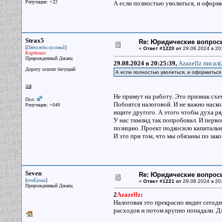
Репутация: +22
А если полностью уволиться, и оформ
Strax5
Re: Юридические вопрос
[
]
Пятижды пуганый
«
Ответ #1220 от
29.08.2024 в 20
Кардинал
Прирожденный Джаец
29.08.2024 в 20:25:39,
Azazellz писал(
Дорогу осилит бегущий
А если полностью уволиться, и оформиться
Не примут на работу. Это признак схе
Пол:
Побоятся налоговой. И не важно наск
Репутация: +649
ищите другого. А этого чтобы духа ря
У нас тимлид так попробовал. И первон
позицию. Проект подкосило капитальн
И это при том, что мы обязаны по зак
Seven
Re: Юридические вопрос
[
]
семЁрыш
«
Ответ #1221 от
29.08.2024 в 20
Прирожденный Джаец
2
Azazellz
:
Налоговая это прекрасно видит сегодн
расходов и потом крупно попадали. Дл