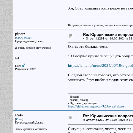
Хм, Сбер, оказывается, в целом не так
На траве развалился убитый, он должно воевал прот
pipetz
Re: Юридические вопрос
[
]
пипец всему!
«
Ответ #1209 от
19.06.2024 в 18
Прирожденный Джаец
Опять эта больная тема.
Я очень люблю этот Форум!
"В Госдуме призвали защищать общес
https://lenta.ru/news/2024/06/19/v-gosd
Пол:
Репутация: +307
С одной стороны говорят, что ветеран
защищать. Рвут шаблон людям этим св
- Джаец?
- Джаиц, джаиц.
- Ну, джаец, ну погоди!
https://github.com/egorovav/Ja2Project/releases
Raty
Re: Юридические вопрос
[
]
Крыс
«
Ответ #1210 от
21.06.2024 в 13
Прирожденный Джаец
Ситуация: есть тачка, чистая, честная.
Здесь красивая местность...