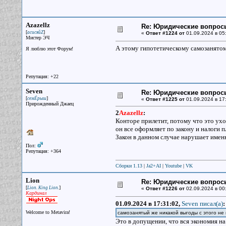
Azazellz
Re: Юридические вопрос
[
]
асисяйZ
«
Ответ #1224 от
01.09.2024 в 05:
Мистер ЭЧ
А этому гипотетическому самозанятому
Я люблю этот Форум!
Репутация: +22
Seven
Re: Юридические вопрос
[
]
семЁрыш
«
Ответ #1225 от
01.09.2024 в 17
Прирожденный Джаец
2
Azazellz
:
Конторе прилетит, потому что это ухо
он все оформляет по закону и налоги п
Закон в данном случае нарушает имен
Пол:
Репутация: +364
Сборки 1.13
|
Ja2+AI
|
Youtube
|
VK
Lion
Re: Юридические вопрос
[
]
Lion. King Lion.
«
Ответ #1226 от
02.09.2024 в 00
Кардинал
01.09.2024 в 17:31:02,
Seven писал(a)
:
Welcome to Metavira!
самозанятый же никакой выгоды с этого не
Это в допущении, что вся экономия на 