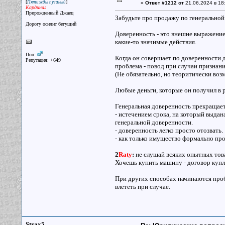
[
]
Пятижды пуганый
«
Ответ #1212 от
21.06.2024 в 18
Кардинал
Прирожденный Джаец
Забудьте про продажу по генеральной
Дорогу осилит бегущий
Доверенность - это внешне выражение
какие-то значимые действия.
Пол:
Когда он совершает по доверенности д
Репутация: +649
проблема - повод при случаи признан
(Не обязательно, но теоритически воз
Любые деньги, которые он получил в 
Генеральная доверенность прекращает
- истечением срока, на который выдан
генеральной доверенности.
- доверенность легко просто отозвать.
- как только имущество формально прод
2
Raty
:
не слушай всяких опытных това
Хочешь купить машину - договор куп
При других способах начинаются пробл
влететь при случае.
Strax5