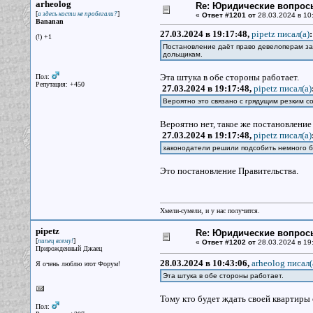
arheolog
Re: Юридические вопрос
[
]
а здесь кости не пробегали?
«
Ответ #1201 от
28.03.2024 в 10
Bananan
27.03.2024 в 19:17:48,
pipetz писал(a)
:
(!) +1
Постановление даёт право девелоперам за
дольщикам.
Эта штука в обе стороны работает.
Пол:
Репутация: +450
27.03.2024 в 19:17:48,
pipetz писал(a)
Вероятно это связано с грядущим резким 
Вероятно нет, такое же постановление 
27.03.2024 в 19:17:48,
pipetz писал(a)
законодатели решили подсобить немного б
Это постановление Правительства.
Хмели-сумели, и у нас получится.
pipetz
Re: Юридические вопрос
[
]
пипец всему!
«
Ответ #1202 от
28.03.2024 в 19
Прирожденный Джаец
28.03.2024 в 10:43:06,
arheolog писал(
Я очень люблю этот Форум!
Эта штука в обе стороны работает.
Тому кто будет ждать своей квартиры о
Пол: