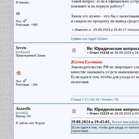
Такой вопрос: если я официально устр
И тишина...
повлияет и на первую работу?
Зачем это нужно - что бы с налоговым
и скидон по проценту на вывод средст
Пол:
Репутация: +680
«
Изменён в : 29.08.2024 в 19:40:17 польз
Графика для Jagged Alliance
Seven
Re: Юридические вопрос
[
]
семЁрыш
«
Ответ #1218 от
29.08.2024 в 19
Прирожденный Джаец
2
Green Eyesman
:
Законодательство РФ не запрещает сов
качестве оказывать услуги нынешнем
Если идея в том, чтобы для ухода от 
Пол:
налоговая.
Репутация: +364
Сборки 1.13
|
Ja2+AI
|
Youtube
|
VK
Azazellz
Re: Юридические вопрос
[
]
асисяйZ
«
Ответ #1219 от
29.08.2024 в 20
Мистер ЭЧ
29.08.2024 в 19:45:01,
Seven писал(a)
:
Я люблю этот Форум!
Если идея в том, чтобы для ухода от нало
налоговая.