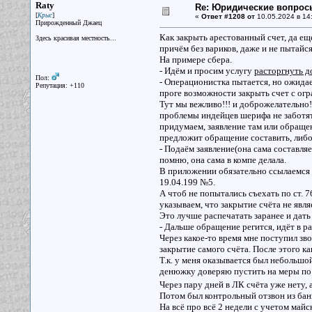
Raty
Re: Юридические вопрос
[
]
Крыс
«
Ответ #1208 от
10.05.2024 в 14
Прирожденный Джаец
Как закрыть арестованный счет, да ещ
Здесь красивая местность...
причём без вариков, даже и не пытайся.
На примере сбера.
- Идём и просим услугу
расторгнуть д
Пол:
- Операционистка пытается, но ожидаем
Репутация: +110
проге возможности закрыть счет с ог
Тут мы вежливо!!! и доброжелательно!
проблемы индейцев шерифа не заботят.
придумаем, заявление там или обращен
предложит обращение составить, либо 
- Подаём заявление(она сама составляет
помню, она сама в компе делала.
В приложении обязательно ссылаемся
19.04.199 №5.
А чтоб не попытались съехать по ст. 7
указываем, что закрытие счёта не явл
Это лучше распечатать заранее и дат
- Дальше обращение регится, идёт в раб
Через какое-то время мне поступил зв
закрытие самого счёта. После этого ка
Т.к. у меня оказывается был небольшой
денюжку доверяю пустить на меры по 
Через пару дней в ЛК счёта уже нету,
Потом был контрольный отзвон из банк
На всё про всё 2 недели с учетом майс