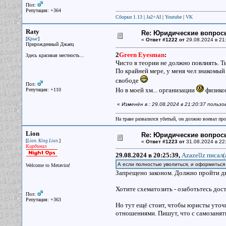
Пол:
Репутация: +364
Сборки 1.13
|
Ja2+AI
|
Youtube
|
VK
Raty
Re: Юридические вопрос
[
]
Крыс
«
Ответ #1222 от
29.08.2024 в 21
Прирожденный Джаец
2
Green Eyesman
:
Здесь красивая местность...
Чисто в теории не должно повлиять. Т
По крайней мере, у меня чел знакомый
свободе
Пол:
Но в моей хм... организации
физиков
Репутация: +110
«
Изменён в : 29.08.2024 в 21:20:37 польз
На траве развалился убитый, он должно воевал прот
Lion
Re: Юридические вопрос
[
]
Lion. King Lion.
«
Ответ #1223 от
31.08.2024 в 22
Кардинал
29.08.2024 в 20:25:39,
Azazellz писал(
А если полностью уволиться, и оформитьс
Welcome to Metavira!
Запрещено законом. Должно пройти дв
Хотите схематозить - озаботьтесь до
Пол:
Репутация: +363
Но тут ещё стоит, чтобы юристы уточ
отношениями. Пишут, что с самозанят