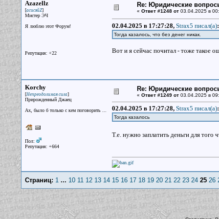
Azazellz
Re: Юридические вопрос
[
]
асисяйZ
«
Ответ #1248 от
03.04.2025 в 00
Мистер ЭЧ
02.04.2025 в 17:27:28,
Strax5 писал(a)
:
Я люблю этот Форум!
Тогда казалось, что без денег никак.
Вот и я сейчас почитал - тоже такое 
Репутация: +22
Korchy
Re: Юридические вопрос
[
]
Непреодолимая сила
«
Ответ #1249 от
03.04.2025 в 09:
Прирожденный Джаец
02.04.2025 в 17:27:28,
Strax5 писал(a)
:
Ах, было б только с кем поговорить ...
Тогда казалось
Т.е. нужно заплатить деньги для того 
Пол:
Репутация: +664
Страниц:
1
...
10
11
12
13
14
15
16
17
18
19
20
21
22
23
24
25
26