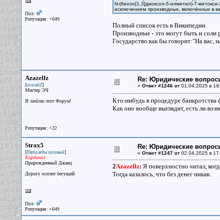
N-(бензо[1,3]диоксол-5-илметил)-7-метокси
исключением производных, включённых в ка
Пол:
Репутация: +649
Полный список есть в Википедии.
Производные - это могут быть и соли 
Государство как бы говорит:"На вас, 
Azazellz
Re: Юридические вопрос
[
]
асисяйZ
«
Ответ #1246 от
01.04.2025 в 19
Мистер ЭЧ
Кто-нибудь в процедуре банкротства 
Я люблю этот Форум!
Как оно вообще выглядит, есть ли воз
Репутация: +22
Strax5
Re: Юридические вопрос
[
]
Пятижды пуганый
«
Ответ #1247 от
02.04.2025 в 17
Кардинал
Прирожденный Джаец
2
Azazellz
:
Я поверхностно читал, когда
Тогда казалось, что без денег никак.
Дорогу осилит бегущий
Пол:
Репутация: +649