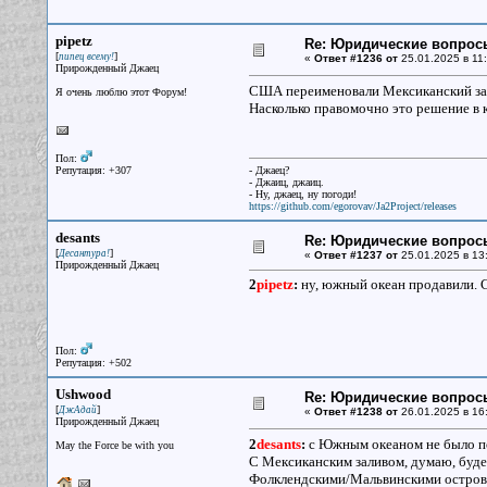
pipetz
Re: Юридические вопрос
[
]
пипец всему!
«
Ответ #1236 от
25.01.2025 в 11:
Прирожденный Джаец
США переименовали Мексиканский зал
Я очень люблю этот Форум!
Насколько правомочно это решение в 
Пол:
Репутация: +307
- Джаец?
- Джаиц, джаиц.
- Ну, джаец, ну погоди!
https://github.com/egorovav/Ja2Project/releases
desants
Re: Юридические вопрос
[
]
Десантура!
«
Ответ #1237 от
25.01.2025 в 13
Прирожденный Джаец
2
pipetz
:
ну, южный океан продавили. С
Пол:
Репутация: +502
Ushwood
Re: Юридические вопрос
[
]
ДжАдай
«
Ответ #1238 от
26.01.2025 в 16
Прирожденный Джаец
2
desants
:
с Южным океаном не было п
May the Force be with you
С Мексиканским заливом, думаю, буде
Фолклендскими/Мальвинскими островами