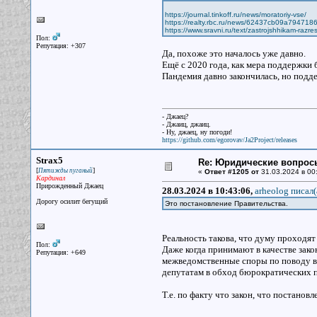
https://journal.tinkoff.ru/news/moratoriy-vse/
https://realty.rbc.ru/news/62437cb09a794718
https://www.sravni.ru/text/zastrojshhikam-razreshi
Пол:
Репутация: +307
Да, похоже это началось уже давно.
Ещё с 2020 года, как мера поддержки 
Пандемия давно закончилась, но подд
- Джаец?
- Джаиц, джаиц.
- Ну, джаец, ну погоди!
https://github.com/egorovav/Ja2Project/releases
Strax5
Re: Юридические вопрос
[
]
Пятижды пуганый
«
Ответ #1205 от
31.03.2024 в 00
Кардинал
Прирожденный Джаец
28.03.2024 в 10:43:06,
arheolog писал(
Дорогу осилит бегущий
Это постановление Правительства.
Реальность такова, что думу проходят
Пол:
Даже когда принимают в качестве закон
Репутация: +649
межведомственные споры по поводу вн
депутатам в обход бюрократических 
Т.е. по факту что закон, что постановл