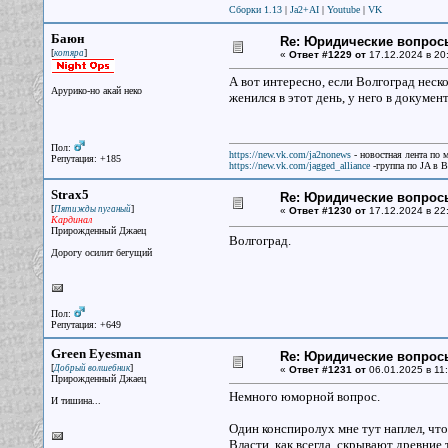
Сборки 1.13
|
Ja2+AI
|
Youtube
|
VK
Баюн
Re: Юридические вопрос
[
]
котяра
«
Ответ #1229 от
17.12.2024 в 20
А вот интересно, если Волгоград неско
Арурико-но акай неко
женился в этот день, у него в докумен
Пол:
https://new.vk.com/ja2nonews
- новостная лента по 
Репутация: +185
https://new.vk.com/jagged_alliance
-группа по JA в 
Strax5
Re: Юридические вопрос
[
]
Пятижды пуганый
«
Ответ #1230 от
17.12.2024 в 22
Кардинал
Прирожденный Джаец
Волгоград.
Дорогу осилит бегущий
Пол:
Репутация: +649
Green Eyesman
Re: Юридические вопрос
[
]
Добрый волшебник
«
Ответ #1231 от
06.01.2025 в 11:
Прирожденный Джаец
Немного юморной вопрос.
И тишина...
Один конспиролух мне тут наплел, что
Власти, как всегда, скрывают древние 