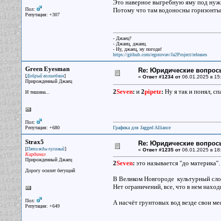
Это наверное выгребную яму под нужн
Пол:
Потому что там водоносны горизонты
Репутация: +307
- Джаец?
- Джаиц, джаиц.
- Ну, джаец, ну погоди!
https://github.com/egorovav/Ja2Project/releases
Green Eyesman
Re: Юридические вопрос
[
]
Добрый волшебник
«
Ответ #1234 от
06.01.2025 в 15
Прирожденный Джаец
2
Seven
:
и
2
pipetz
:
Ну я так и понял, с
И тишина...
Пол:
Репутация: +680
Графика для Jagged Alliance
Strax5
Re: Юридические вопрос
[
]
Пятижды пуганый
«
Ответ #1235 от
06.01.2025 в 18
Кардинал
Прирожденный Джаец
2
Seven
:
это называется "до материка".
Дорогу осилит бегущий
В Великом Новгороде культурный слой
Нет ограничений, все, что в нем наход
Пол:
А насчёт грунтовых вод везде свои ме
Репутация: +649