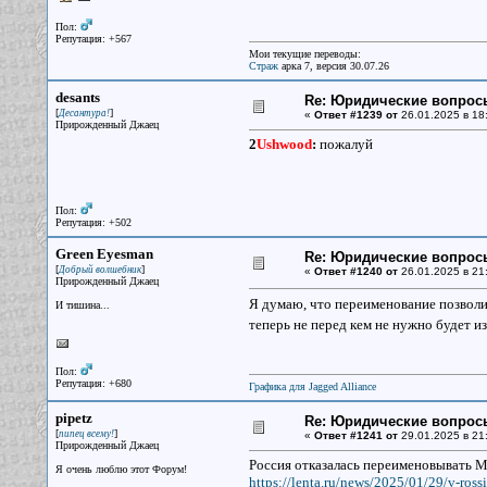
Пол:
Репутация: +567
Мои текущие переводы:
Страж
арка 7, версия 30.07.26
desants
Re: Юридические вопрос
[
]
Десантура!
«
Ответ #1239 от
26.01.2025 в 18
Прирожденный Джаец
2
Ushwood
:
пожалуй
Пол:
Репутация: +502
Green Eyesman
Re: Юридические вопрос
[
]
Добрый волшебник
«
Ответ #1240 от
26.01.2025 в 21
Прирожденный Джаец
Я думаю, что переименование позволи
И тишина...
теперь не перед кем не нужно будет и
Пол:
Репутация: +680
Графика для Jagged Alliance
pipetz
Re: Юридические вопрос
[
]
пипец всему!
«
Ответ #1241 от
29.01.2025 в 21
Прирожденный Джаец
Россия отказалась переименовывать М
Я очень люблю этот Форум!
https://lenta.ru/news/2025/01/29/v-ross