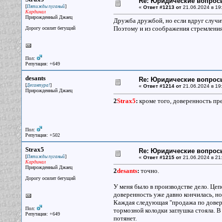
Re: Юридические вопрос
[
]
Пятижды пуганый
«
Ответ #1213 от
21.06.2024 в 19
Кардинал
Прирожденный Джаец
Дружба дружбой, но если вдруг случит
Поэтому и из соображения стремлени
Дорогу осилит бегущий
Пол:
Репутация: +649
desants
Re: Юридические вопрос
[
]
Десантура!
«
Ответ #1214 от
21.06.2024 в 19
Прирожденный Джаец
2
Strax5
:
кроме того, доверенность пре
Пол:
Репутация: +502
Strax5
Re: Юридические вопрос
[
]
Пятижды пуганый
«
Ответ #1215 от
21.06.2024 в 21
Кардинал
Прирожденный Джаец
2
desants
:
точно.
Дорогу осилит бегущий
У меня было в производстве дело. Цепо
доверенность уже давно кончилась, но 
Каждая следующая "продажа по довер
Пол:
тормозной колодки заглушка стояла. В
Репутация: +649
потянет.