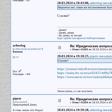
Репутация: +307
28.03.2024 в 10:43:06,
arheolog писал(
Вероятно нет, такое же постановление было
Ссылки?
- Джаец?
- Джаиц, джаиц.
- Ну, джаец, ну погоди!
https://github.com/egorovav/Ja2Project/releases
arheolog
Re: Юридические вопрос
[
]
а здесь кости не пробегали?
«
Ответ #1203 от
28.03.2024 в 19
Bananan
28.03.2024 в 19:18:25,
pipetz писал(a)
:
(!) +1
Ссылки?
https://journal.tinkoff.ru/news/moratoriy
Пол:
https://realty.rbc.ru/news/62437cb09a
Репутация: +450
https://www.sravni.ru/text/zastrojshhikam
Хмели-сумели, и у нас получится.
pipetz
Re: Юридические вопрос
[
]
пипец всему!
«
Ответ #1204 от
28.03.2024 в 20
Прирожденный Джаец
28.03.2024 в 19:59:28,
arheolog писал(
Я очень люблю этот Форум!