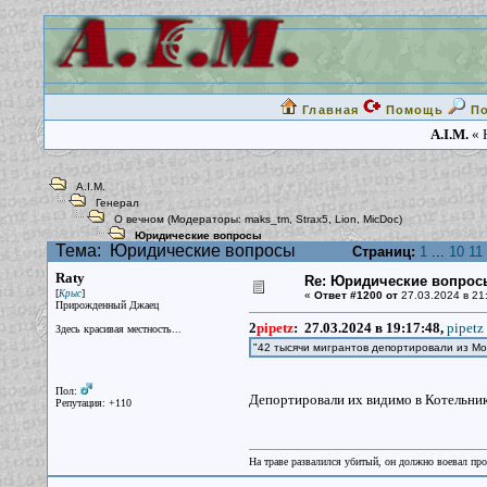
Главная
Помощь
П
A.I.M.
« 
A.I.M.
Генерал
О вечном
(Модераторы:
maks_tm
,
Strax5
,
Lion
,
MicDoc
)
Юридические вопросы
Тема:
Юридические вопросы
Страниц:
1
...
10
11
Raty
Re: Юридические вопрос
[
]
Крыс
«
Ответ #1200 от
27.03.2024 в 21
Прирожденный Джаец
2
pipetz
:
27.03.2024 в 19:17:48,
pipetz
Здесь красивая местность...
"42 тысячи мигрантов депортировали из Мо
Пол:
Депортировали их видимо в Котельни
Репутация: +110
На траве развалился убитый, он должно воевал прот