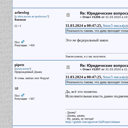
arheolog
Re: Юридические вопрос
[
]
а здесь кости не пробегали?
«
Ответ #1206 от
31.03.2024 в 10:
Bananan
31.03.2024 в 00:47:25,
Strax5 писал(a)
:
(!) +1
Реальность такова, что думу проходят толь
Это не федеральный закон.
Пол:
Репутация: +450
Хмели-сумели, и у нас получится.
pipetz
Re: Юридические вопрос
[
]
пипец всему!
«
Ответ #1207 от
31.03.2024 в 11:
Прирожденный Джаец
31.03.2024 в 00:47:25,
Strax5 писал(a)
:
Я очень люблю этот Форум!
Реальность такова, что думу проходят тол
Да, всё это понятно.
Пол:
Исполнительная власть давно подменил
Репутация: +307
- Джаец?
- Джаиц, джаиц.
- Ну, джаец, ну погоди!
https://github.com/egorovav/Ja2Project/releases