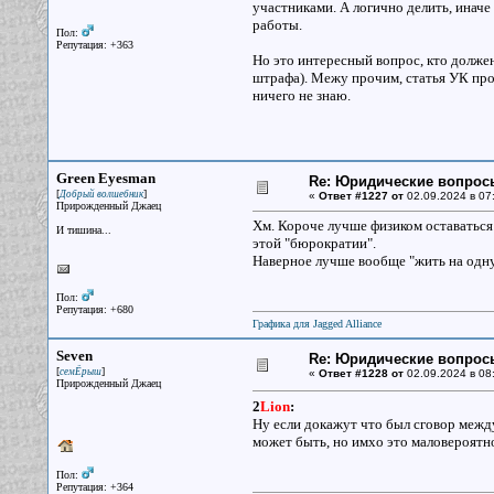
участниками. А логично делить, иначе
работы.
Пол:
Репутация: +363
Но это интересный вопрос, кто должен
штрафа). Межу прочим, статья УК про 
ничего не знаю.
Green Eyesman
Re: Юридические вопрос
[
]
Добрый волшебник
«
Ответ #1227 от
02.09.2024 в 07
Прирожденный Джаец
Хм. Короче лучше физиком оставаться 
И тишина...
этой "бюрократии".
Наверное лучше вообще "жить на одну 
Пол:
Репутация: +680
Графика для Jagged Alliance
Seven
Re: Юридические вопрос
[
]
семЁрыш
«
Ответ #1228 от
02.09.2024 в 08
Прирожденный Джаец
2
Lion
:
Ну если докажут что был сговор между
может быть, но имхо это маловероятно,
Пол:
Репутация: +364