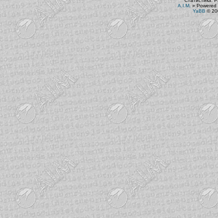
Статистика. Р
A.I.M.
»
Powered 
YaBB
© 200