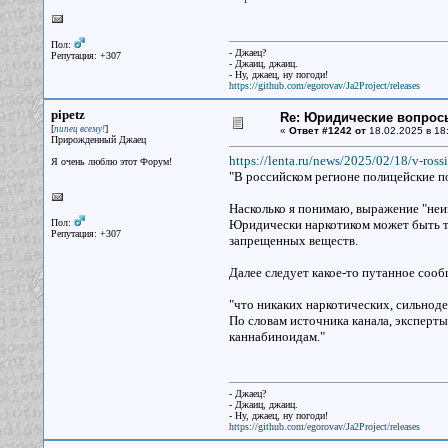
Пол:
- Джаец?
Репутация: +307
- Джаиц, джаиц.
- Ну, джаец, ну погоди!
https://github.com/egorovav/Ja2Project/releases
pipetz
Re: Юридические вопрос
[
]
пипец всему!
«
Ответ #1242 от
18.02.2025 в 18
Прирожденный Джаец
https://lenta.ru/news/2025/02/18/v-ross
Я очень люблю этот Форум!
"В российском регионе полицейские п
Насколько я понимаю, выражение "неи
Пол:
Юридически наркотиком может быть т
Репутация: +307
запрещенных веществ.
Далее следует какое-то путанное соо
"что никаких наркотических, сильно
По словам источника канала, эксперты
каннабиноидам."
- Джаец?
- Джаиц, джаиц.
- Ну, джаец, ну погоди!
https://github.com/egorovav/Ja2Project/releases