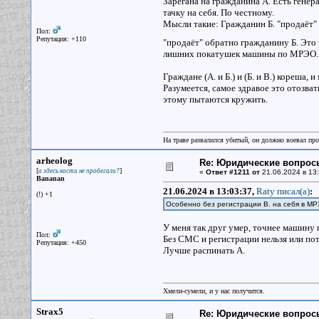
Зарегана на гражданина А. Есть генера
тачку на себя. По честному.
Мысли такие: Гражданин Б. "продаёт" е
Пол:
Репутация: +110
"продаёт" обратно гражданину Б. Это
лишних покатушек машины по МРЭО. Г
Граждане (А. и Б.) и (Б. и В.) кореша,
Разумеется, самое здравое это отозват
этому пытаются кружить.
На траве развалился убитый, он должно воевал прот
arheolog
Re: Юридические вопрос
[
]
а здесь кости не пробегали?
«
Ответ #1211 от
21.06.2024 в 13:
Bananan
21.06.2024 в 13:03:37,
Raty писал(a)
:
(!) +1
Особенно без регистрации В. на себя в МР
У меня так друг умер, точнее машину 
Пол:
Без СМС и регистрации нельзя или пот
Репутация: +450
Лучше распинать А.
Хмели-сумели, и у нас получится.
Strax5
Re: Юридические вопрос