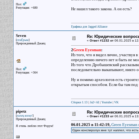
Пол:
Репутация: +680
Не нашел такого закона. А он есть?
Графика для Jagged Alliance
Seven
Re: Юридические вопрос
[
]
семЁрыш
«
Ответ #1232 от
06.01.2025 в 12
Прирожденный Джаец
2
Green Eyesman
:
Из того, что я видел лично, участвуя 
определению ничего нет и быть не мо
Из того что Дробышевский рассказывал
Пол:
последовательно выкапывают, никто ос
Репутация: +364
Ну и помимо археологов есть строител
открытым способом. Если бы там под 
Сборки 1.13
|
Ja2+AI
|
Youtube
|
VK
pipetz
Re: Юридические вопрос
[
]
пипец всему!
«
Ответ #1233 от
06.01.2025 в 13:
Прирожденный Джаец
06.01.2025 в 11:42:19,
Green Eyesman 
Я очень люблю этот Форум!
Один конспиролух мне тут наплел, что ест