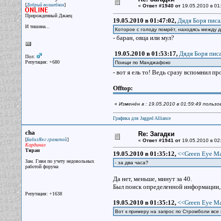
[
]
Добрый волшебник
«
Ответ #1940 от
19.05.2010 в 01
Прирожденный Джаец
19.05.2010 в 01:47:02,
Дядя Боря писа
И тишина...
Которое с голоду помрёт, находясь между 
- баран, овца или мул?
19.05.2010 в 01:53:17,
Дядя Боря писа
Пол:
Репутация: +680
Поищи по Манджафоко
- вот я ель то! Ведь сразу вспомнил п
Offtop:
«
Изменён в : 19.05.2010 в 01:59:49 польз
Графика для Jagged Alliance
cha
Re: Загадки
[
]
БибизЯн с гранатой
«
Ответ #1941 от
19.05.2010 в 02
Кардинал
Тиран
19.05.2010 в 01:35:12,
<<Green Eye Ma
Зам. Гиви по учету недовольных
- за два часа?
работой форума
Да нет, меньше, минут за 40.
Был поиск определенной информации, 
Репутация: +1638
19.05.2010 в 01:35:12,
<<Green Eye Ma
Вот к примеру на запрос по Стромболи все