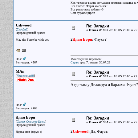
Как уверяют врачи, пятьдесят граммов коньяка за у
Всё хватит! Фарш кончился!
Все равно всех забанят ©
Сам дурак!©pipetz
Ushwood
Re: Загадки
[
]
ДжАдай
«
Ответ #1932 от
18.05.2010 в 22
Прирожденный Джаец
2
Дядя Боря
:
Фауст?
May the Force be with you
Пол:
Мои текущие переводы:
Репутация: +567
Страж
арка 7, версия 30.07.26
MAn
Re: Загадки
[
]
Человечище!!!
«
Ответ #1933 от
18.05.2010 в 22
А где там у Делакруа и Барлаха Фауст?
Пол:
Репутация: +403
Дядя Боря
Re: Загадки
[
]
Скелет Старого Кота
«
Ответ #1934 от
18.05.2010 в 22
Прирожденный Джаец
2
Ushwood
:
Да, Фауст.
Дурка этот форум :)