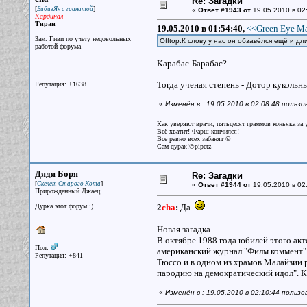
Re: Загадки
[
]
БибизЯн с гранатой
«
Ответ #1943 от
19.05.2010 в 02
Кардинал
Тиран
19.05.2010 в 01:54:40,
<<Green Eye Ma
Зам. Гиви по учету недовольных
Offtop:К слову у нас он обзавёлся ещё и 
работой форума
Карабас-Барабас?
Тогда ученая степень - Дотор кукольны
Репутация: +1638
«
Изменён в : 19.05.2010 в 02:08:48 польз
Как уверяют врачи, пятьдесят граммов коньяка за у
Всё хватит! Фарш кончился!
Все равно всех забанят ©
Сам дурак!©pipetz
Дядя Боря
Re: Загадки
[
]
Скелет Старого Кота
«
Ответ #1944 от
19.05.2010 в 02
Прирожденный Джаец
Дурка этот форум :)
2
cha
:
Да
Новая загадка
В октябре 1988 года юбилей этого акт
Пол:
американский журнал "Филм коммент" 
Репутация: +841
Тюссо и в одном из храмов Малайзии р
пародию на демократический идол". К
«
Изменён в : 19.05.2010 в 02:10:44 польз