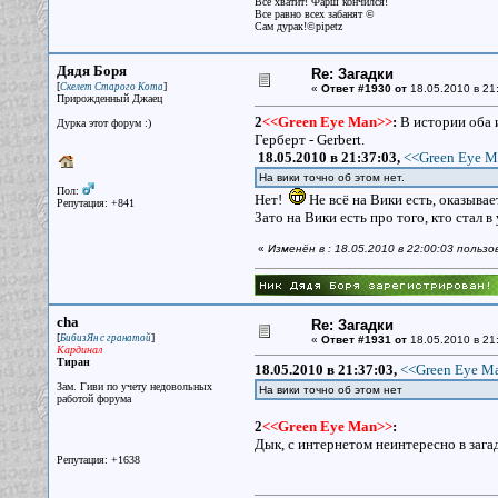
Всё хватит! Фарш кончился!
Все равно всех забанят ©
Сам дурак!©pipetz
Дядя Боря
Re: Загадки
[
]
Скелет Старого Кота
«
Ответ #1930 от
18.05.2010 в 21
Прирожденный Джаец
2
<<Green Eye Man>>
:
В истории оба 
Дурка этот форум :)
Герберт - Gerbert.
18.05.2010 в 21:37:03,
<<Green Eye M
На вики точно об этом нет.
Пол:
Нет!
Не всё на Вики есть, оказыва
Репутация: +841
Зато на Вики есть про того, кто стал 
«
Изменён в : 18.05.2010 в 22:00:03 польз
cha
Re: Загадки
[
]
БибизЯн с гранатой
«
Ответ #1931 от
18.05.2010 в 21
Кардинал
Тиран
18.05.2010 в 21:37:03,
<<Green Eye Ma
Зам. Гиви по учету недовольных
На вики точно об этом нет
работой форума
2
<<Green Eye Man>>
:
Дык, с интернетом неинтересно в загад
Репутация: +1638