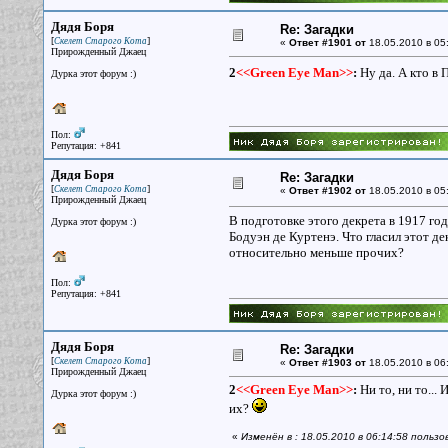
Дядя Боря
Re: Загадки
[
]
Скелет Старого Кота
«
Ответ #1901 от
18.05.2010 в 05
Прирожденный Джаец
2
<<Green Eye Man>>
:
Ну да. А кто в 
Дурка этот форум :)
Пол:
Репутация: +841
Дядя Боря
Re: Загадки
[
]
Скелет Старого Кота
«
Ответ #1902 от
18.05.2010 в 05
Прирожденный Джаец
В подготовке этого декрета в 1917 г
Дурка этот форум :)
Бодуэн де Куртенэ. Что гласил этот де
относительно меньше прочих?
Пол:
Репутация: +841
Дядя Боря
Re: Загадки
[
]
Скелет Старого Кота
«
Ответ #1903 от
18.05.2010 в 06
Прирожденный Джаец
2
<<Green Eye Man>>
:
Ни то, ни то...
Дурка этот форум :)
их?
«
Изменён в : 18.05.2010 в 06:14:58 польз