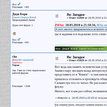
Пол:
Репутация: +403
Дядя Боря
Re: Загадки
[
]
Скелет Старого Кота
«
Ответ #1928 от
18.05.2010 в 21
Прирожденный Джаец
2
MAn
:
18.05.2010 в 21:18:34,
MAn пи
Дурка этот форум :)
А этот, как его, предсказатель и астролог, 
где в задании и в подсказке хоть слов
Пол:
Репутация: +841
cha
Re: Загадки
[
]
БибизЯн с гранатой
«
Ответ #1929 от
18.05.2010 в 21
Кардинал
Тиран
Вот ведь как память человеческая устр
Заимел пару месяцев назад интересную
Зам. Гиви по учету недовольных
работой форума
представить ее в "Книги" - и там папск
пришлось отложить и проглядеть общ
Сильвестра что-то читал. Но расхожег
Репутация: +1638
флужу.
Ничего, вот я как раз сейчас возникно
«
Изменён в : 18.05.2010 в 22:03:11 польз
Как уверяют врачи, пятьдесят граммов коньяка за у