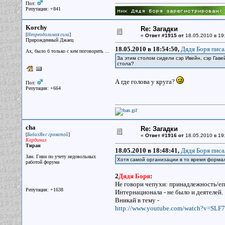
Пол:
Репутация: +841
Korchy
Re: Загадки
[
]
Непреодолимая сила
«
Ответ #1915 от
18.05.2010 в 19
Прирожденный Джаец
18.05.2010 в 18:54:50,
Дядя Боря писа
Ах, было б только с кем поговорить ...
За этим столом сидели сэр Ивейн, сэр Гавей
стола?
А где голова у круга?
Пол:
Репутация: +664
cha
Re: Загадки
[
]
БибизЯн с гранатой
«
Ответ #1916 от
18.05.2010 в 19:
Кардинал
Тиран
18.05.2010 в 18:48:41,
Дядя Боря писа
Зам. Гиви по учету недовольных
Хотя самой организации в то время формал
работой форума
2
Дядя Боря
:
Не говори чепухи: принадлежность/еп
Репутация: +1638
Интернационала - не было и деятелей.
Вникай в тему -
http://www.youtube.com/watch?v=SL