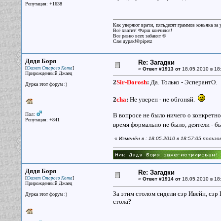
Репутация: +1638
Как уверяют врачи, пятьдесят граммов коньяка за у
Всё хватит! Фарш кончился!
Все равно всех забанят ©
Сам дурак!©pipetz
Дядя Боря
Re: Загадки
[
]
Скелет Старого Кота
«
Ответ #1913 от
18.05.2010 в 18
Прирожденный Джаец
2
Sir-Dorosh
:
Да. Только - ЭсперантО.
Дурка этот форум :)
2
cha
:
Не уверен - не обгоняй.
Пол:
В вопросе не было ничего о конкретно
Репутация: +841
время формально не было, деятели - б
«
Изменён в : 18.05.2010 в 18:57:05 польз
Дядя Боря
Re: Загадки
[
]
Скелет Старого Кота
«
Ответ #1914 от
18.05.2010 в 18
Прирожденный Джаец
За этим столом сидели сэр Ивейн, сэр Г
Дурка этот форум :)
стола?