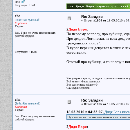
Пол:
Репутация: +841
cha
Re: Загадки
[
]
БибизЯн с гранатой
«
Ответ #1904 от
18.05.2010 в 07
Кардинал
Тиран
2
Дядя Боря
:
Зам. Гиви по учету недовольных
По первому вопросу, про кубинца, сда
работой форума
Про декрет. Логически, из всех декрет
гражданских чинов".
В курсе перечня декретов в связи с на
Репутация: +1638
естественно.
Отвечай про кубинца, а то полезу в по
Как уверяют врачи, пятьдесят граммов коньяка за у
Всё хватит! Фарш кончился!
Все равно всех забанят ©
Сам дурак!©pipetz
cha
Re: Загадки
[
]
БибизЯн с гранатой
«
Ответ #1905 от
18.05.2010 в 09
Кардинал
Тиран
18.05.2010 в 04:55:07,
Дядя Боря писа
Зам. Гиви по учету недовольных
Ну - много ли ты знаешь великих латиносов
работой форума
2
Дядя Боря
: