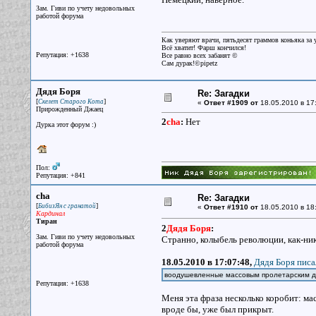
Зам. Гиви по учету недовольных
работой форума
Как уверяют врачи, пятьдесят граммов коньяка за у
Всё хватит! Фарш кончился!
Репутация: +1638
Все равно всех забанят ©
Сам дурак!©pipetz
Дядя Боря
Re: Загадки
[
]
Скелет Старого Кота
«
Ответ #1909 от
18.05.2010 в 17
Прирожденный Джаец
2
cha
:
Нет
Дурка этот форум :)
Пол:
Репутация: +841
cha
Re: Загадки
[
]
БибизЯн с гранатой
«
Ответ #1910 от
18.05.2010 в 18
Кардинал
Тиран
2
Дядя Боря
:
Зам. Гиви по учету недовольных
Странно, колыбель революции, как-ник
работой форума
18.05.2010 в 17:07:48,
Дядя Боря писа
воодушевленные массовым пролетарским д
Репутация: +1638
Меня эта фраза несколько коробит: м
вроде бы, уже был прикрыт.