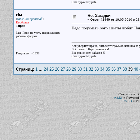
Сам дурак!©pipetz
cha
Re: Загадки
[
]
БибизЯн с гранатой
«
Ответ #1949 от
19.05.2010 в 02
Кардинал
Тиран
Надо подумать, кого азиаты любят. Нав
Зам. Гиви по учету недовольных
работой форума
Как уверяют врачи, пятьдесят граммов коньяка за у
Всё хватит! Фарш кончился!
Все равно всех забанят ©
Репутация: +1638
Сам дурак!©pipetz
Страниц:
1
...
24
25
26
27
28
29
30
31
32
33
34
35
36
37
38
39
40
Статистика. Р
A.I.M.
»
Powered 
YaBB
© 200