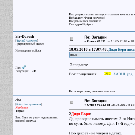
Как уверяют врачи, пятьдесят граммов коньяка за у
Всё хватит! Фарш кончился!
Все равно всех забанят ©
Сам дурак!©pipetz
Sir-Dorosh
Re: Загадки
[
]
Черный Археолог
«
Ответ #1911 от
18.05.2010 в 18:
Прирожденный Джаец
18.05.2010 в 17:07:48,
Дядя Боря писа
Инженерные войска
язык
Эсперанте
Пол:
Репутация: +241
Вот прицепился!
ZABUL.jpg
Нет в мире силы, сильнее силы тока.
cha
Re: Загадки
[
]
БибизЯн с гранатой
«
Ответ #1912 от
18.05.2010 в 18
Кардинал
Тиран
2
Дядя Боря
:
Зам. Гиви по учету недовольных
Да, проверил память инетом: 2-го Инт
работой форума
по сути, было некому. Да и 17-й год -
Про декрет - не уверен в датах.