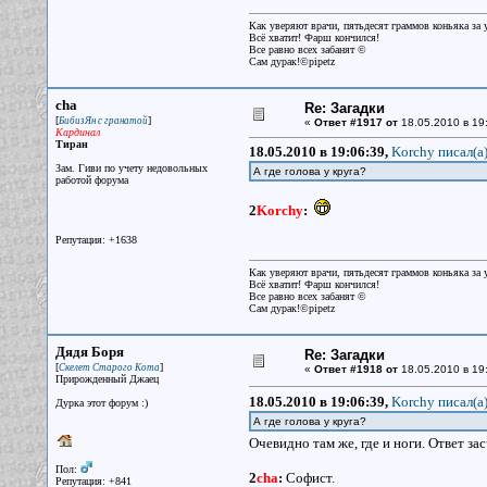
Как уверяют врачи, пятьдесят граммов коньяка за у
Всё хватит! Фарш кончился!
Все равно всех забанят ©
Сам дурак!©pipetz
cha
Re: Загадки
[
]
БибизЯн с гранатой
«
Ответ #1917 от
18.05.2010 в 19
Кардинал
Тиран
18.05.2010 в 19:06:39,
Korchy писал(a
Зам. Гиви по учету недовольных
А где голова у круга?
работой форума
2
Korchy
:
Репутация: +1638
Как уверяют врачи, пятьдесят граммов коньяка за у
Всё хватит! Фарш кончился!
Все равно всех забанят ©
Сам дурак!©pipetz
Дядя Боря
Re: Загадки
[
]
Скелет Старого Кота
«
Ответ #1918 от
18.05.2010 в 19
Прирожденный Джаец
18.05.2010 в 19:06:39,
Korchy писал(a
Дурка этот форум :)
А где голова у круга?
Очевидно там же, где и ноги. Ответ за
Пол:
2
cha
:
Софист.
Репутация: +841