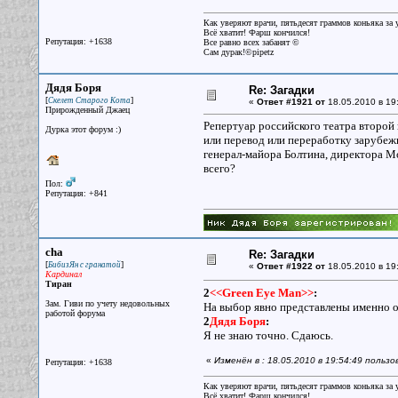
Как уверяют врачи, пятьдесят граммов коньяка за у
Всё хватит! Фарш кончился!
Репутация: +1638
Все равно всех забанят ©
Сам дурак!©pipetz
Дядя Боря
Re: Загадки
[
]
Скелет Старого Кота
«
Ответ #1921 от
18.05.2010 в 19
Прирожденный Джаец
Репертуар российского театра второй 
Дурка этот форум :)
или перевод или переработку зарубеж
генерал-майора Болтина, директора Мо
всего?
Пол:
Репутация: +841
cha
Re: Загадки
[
]
БибизЯн с гранатой
«
Ответ #1922 от
18.05.2010 в 19
Кардинал
Тиран
2
<<Green Eye Man>>
:
Зам. Гиви по учету недовольных
На выбор явно представлены именно о
работой форума
2
Дядя Боря
:
Я не знаю точно. Сдаюсь.
«
Изменён в : 18.05.2010 в 19:54:49 польз
Репутация: +1638
Как уверяют врачи, пятьдесят граммов коньяка за у
Всё хватит! Фарш кончился!