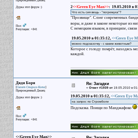
Прирожденный Джаец
2
<<Green Eye Man>>
:
19.05.2010 в 0
Дурка этот форум :)
Что есть сия вещь - "погремуха"?
"Прозвище". Слэнг современных бандю
воры, и даже в законе некоторые из ни
Пол:
С немецким языком, в принципе, связи 
Репутация: +841
19.05.2010 в 01:35:12,
<<Green Eye M
можно подсказочку - с каким животным?
Которое с голоду помрёт, находясь м
каждой.
Дядя Боря
Re: Загадки
[
]
Скелет Старого Кота
«
Ответ #1939 от
19.05.2010 в 01
Прирожденный Джаец
19.05.2010 в 01:35:12,
<<Green Eye Ma
Дурка этот форум :)
на запрос по Стромболи
Подсказка. Поищи по Манджафоко
Пол:
Репутация: +841
<<Green Eye Man>>
Re: Загадки