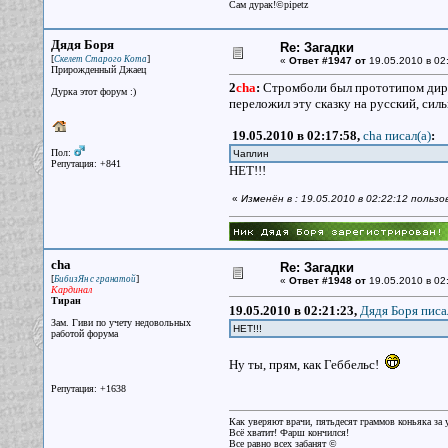
Сам дурак!©pipetz
Дядя Боря
Re: Загадки
[
]
Скелет Старого Кота
«
Ответ #1947 от
19.05.2010 в 02
Прирожденный Джаец
2
cha
:
Стромболи был прототипом дире
Дурка этот форум :)
переложил эту сказку на русский, си
19.05.2010 в 02:17:58,
cha писал(a)
:
Пол:
Чаплин
Репутация: +841
НЕТ!!!
«
Изменён в : 19.05.2010 в 02:22:12 польз
cha
Re: Загадки
[
]
БибизЯн с гранатой
«
Ответ #1948 от
19.05.2010 в 02
Кардинал
Тиран
19.05.2010 в 02:21:23,
Дядя Боря писа
Зам. Гиви по учету недовольных
НЕТ!!!
работой форума
Ну ты, прям, как Геббельс!
Репутация: +1638
Как уверяют врачи, пятьдесят граммов коньяка за у
Всё хватит! Фарш кончился!
Все равно всех забанят ©