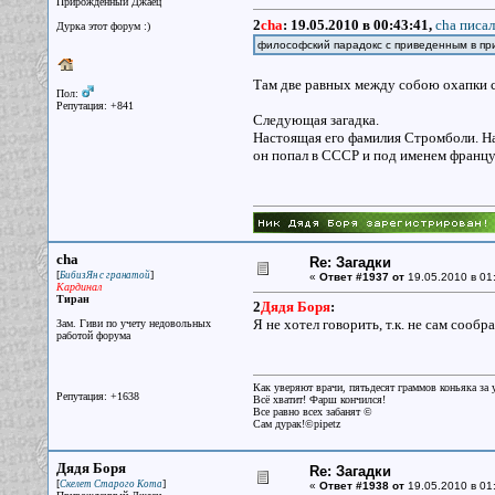
Прирожденный Джаец
2
cha
:
19.05.2010 в 00:43:41,
cha писал
Дурка этот форум :)
философский парадокс с приведенным в п
Там две равных между собою охапки 
Пол:
Репутация: +841
Следующая загадка.
Настоящая его фамилия Стромболи. На
он попал в СССР и под именем француз
cha
Re: Загадки
[
]
БибизЯн с гранатой
«
Ответ #1937 от
19.05.2010 в 01
Кардинал
Тиран
2
Дядя Боря
:
Я не хотел говорить, т.к. не сам сообра
Зам. Гиви по учету недовольных
работой форума
Как уверяют врачи, пятьдесят граммов коньяка за у
Репутация: +1638
Всё хватит! Фарш кончился!
Все равно всех забанят ©
Сам дурак!©pipetz
Дядя Боря
Re: Загадки
[
]
Скелет Старого Кота
«
Ответ #1938 от
19.05.2010 в 01