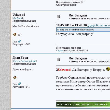
Все равно всех забанят ©
Сам дурак!©pipetz
Ushwood
Re: Загадки
[
]
ДжАдай
«
Ответ #1923 от
18.05.2010 в 20:
Прирожденный Джаец
18.05.2010 в 19:40:30,
Дядя Боря писа
May the Force be with you
А кого же ставили чаще всего?
Государыню императрицу?
Пол:
Репутация: +567
Мои текущие переводы:
Страж
арка 7, версия 30.07.26
Дядя Боря
Re: Загадки
[
]
Скелет Старого Кота
«
Ответ #1924 от
18.05.2010 в 20
Прирожденный Джаец
Дурка этот форум :)
2
Ushwood
:
Да, Екатерину Вторую.
Герберт Ориньякский несколько лет из
металлов. Император Оттон III возвел 
Пол:
привлекала к себе внимание потомков.
Репутация: +841
каким именем он вошел в их творения