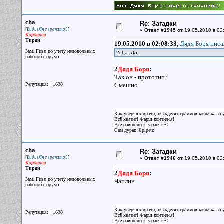
cha
Re: Загадки
[
]
БибизЯн с гранатой
«
Ответ #1945 от
19.05.2010 в 02
Кардинал
Тиран
19.05.2010 в 02:08:33,
Дядя Боря писа
Зам. Гиви по учету недовольных
2cha: Да
работой форума
2
Дядя Боря
:
Так он - прототип?
Репутация: +1638
Смешно
Как уверяют врачи, пятьдесят граммов коньяка за у
Всё хватит! Фарш кончился!
Все равно всех забанят ©
Сам дурак!©pipetz
cha
Re: Загадки
[
]
БибизЯн с гранатой
«
Ответ #1946 от
19.05.2010 в 02
Кардинал
Тиран
2
Дядя Боря
:
Зам. Гиви по учету недовольных
Чаплин
работой форума
Как уверяют врачи, пятьдесят граммов коньяка за у
Репутация: +1638
Всё хватит! Фарш кончился!
Все равно всех забанят ©