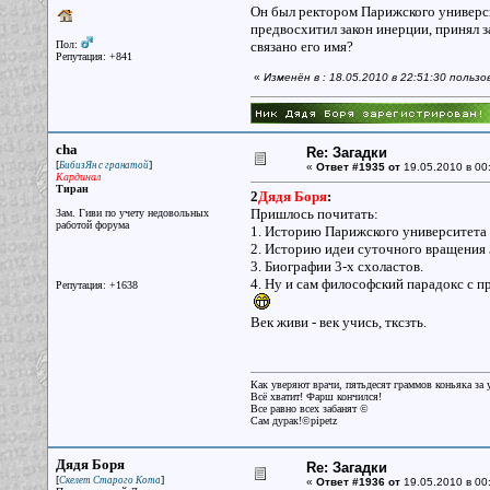
Он был ректором Парижского университ
предвосхитил закон инерции, принял з
Пол:
связано его имя?
Репутация: +841
«
Изменён в : 18.05.2010 в 22:51:30 польз
cha
Re: Загадки
[
]
БибизЯн с гранатой
«
Ответ #1935 от
19.05.2010 в 00
Кардинал
Тиран
2
Дядя Боря
:
Пришлось почитать:
Зам. Гиви по учету недовольных
работой форума
1. Историю Парижского университета
2. Историю идеи суточного вращения 
3. Биографии 3-х схоластов.
4. Ну и сам философский парадокс с
Репутация: +1638
Век живи - век учись, тксзть.
Как уверяют врачи, пятьдесят граммов коньяка за у
Всё хватит! Фарш кончился!
Все равно всех забанят ©
Сам дурак!©pipetz
Дядя Боря
Re: Загадки
[
]
Скелет Старого Кота
«
Ответ #1936 от
19.05.2010 в 00