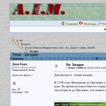
Главная
Помощь
П
A
A.I.M.
Генерал
Уголок Пакоса
(Модераторы:
Lion
,
cha
,
Satan`s Claws
,
Strax5
)
Загадки
Тема:
Загадки
Страниц:
1
...
24
25
26
27
28
29
30
31
32
33
34
35
36
37
38
39
40
4
Дядя Боря
Re: Загадки
[
]
Скелет Старого Кота
«
Ответ #1900 от
18.05.2010 в 05
Прирожденный Джаец
Для интереса - новая загадка.
Дурка этот форум :)
В 1539 году Франциско де Орельяно о
реке. Во время путешествия его отряд
Пол:
так потрясла де Орельяно, что память 
Репутация: +841