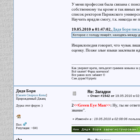
У меня профессия была связана с поис
собственному ты кроме и так явных ве
список ректоров Парижского университ
Научить врядли смогу, т.к. никогда не
19.05.2010 в 01:47:02,
Дядя Боря писа
Которое с голоду помрёт, находясь между 
Инциклопедия говорит, что чувак лишь
оценку. Позже злые языки заклевали и
Как уверяют врачи, пятьдесят граммов коньяка за у
Всё хватит! Фарш кончился!
Все равно всех забанят ©
Сам дурак!©pipetz
Дядя Боря
Re: Загадки
[
]
Скелет Старого Кота
«
Ответ #1942 от
19.05.2010 в 02
Прирожденный Джаец
2
<<Green Eye Man>>
:
Ну, ты не ответи
Дурка этот форум :)
звание".
«
Изменён в : 19.05.2010 в 02:08:06 польз
Пол:
Репутация: +841
cha