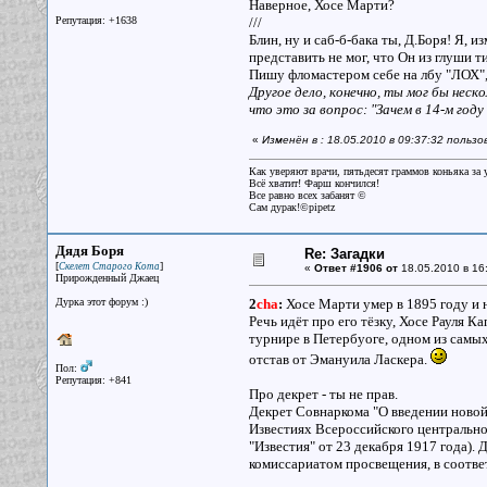
Наверное, Хосе Марти?
Репутация: +1638
///
Блин, ну и саб-б-бака ты, Д.Боря! Я, и
представить не мог, что Он из глуши т
Пишу фломастером себе на лбу "ЛОХ", 
Другое дело, конечно, ты мог бы неск
что это за вопрос: "Зачем в 14-м году
«
Изменён в : 18.05.2010 в 09:37:32 польз
Как уверяют врачи, пятьдесят граммов коньяка за у
Всё хватит! Фарш кончился!
Все равно всех забанят ©
Сам дурак!©pipetz
Дядя Боря
Re: Загадки
[
]
Скелет Старого Кота
«
Ответ #1906 от
18.05.2010 в 16
Прирожденный Джаец
Дурка этот форум :)
2
cha
:
Хосе Марти умер в 1895 году и н
Речь идёт про его тёзку, Хосе Рауля 
турнире в Петербуоге, одном из самых 
отстав от Эмануила Ласкера.
Пол:
Репутация: +841
Про декрет - ты не прав.
Декрет Совнаркома "О введении новой
Известиях Всероссийского центральног
"Известия" от 23 декабря 1917 года).
комиссариатом просвещения, в соотве