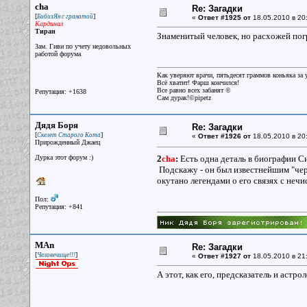
cha
Re: Загадки
[
]
БибизЯн с гранатой
«
Ответ #1925 от
18.05.2010 в 20
Кардинал
Тиран
Знаменитый человек, но расхожей пог
Зам. Гиви по учету недовольных
работой форума
Как уверяют врачи, пятьдесят граммов коньяка за у
Всё хватит! Фарш кончился!
Все равно всех забанят ©
Репутация: +1638
Сам дурак!©pipetz
Дядя Боря
Re: Загадки
[
]
Скелет Старого Кота
«
Ответ #1926 от
18.05.2010 в 20
Прирожденный Джаец
Дурка этот форум :)
2
cha
:
Есть одна деталь в биографии С
Подскажу - он был известнейшим "черн
окутано легендами о его связях с нечи
Пол:
Репутация: +841
MAn
Re: Загадки
[
]
Человечище!!!
«
Ответ #1927 от
18.05.2010 в 21
А этот, как его, предсказатель и астр