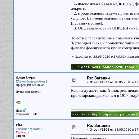
1. исключались буквы Ь ("ять"), q ("фит
декрете;
2. в родительном падеже прилагательн
- глупого), в именительном и винител
(пустыя - пустые);
3. ОНЕ заменялось на ОНИ; ЕЯ - на Е
То есть в перечисленных фамилиях уч
Ъ (твёрдый знак), и процентно такое 
филолог французского происхождения
«
Изменён в : 18.05.2010 в 17:03:24 польз
Дядя Боря
Re: Загадки
[
]
Скелет Старого Кота
«
Ответ #1907 от
18.05.2010 в 17
Прирожденный Джаец
Как вы думаете, какой язык рекоменд
Дурка этот форум :)
пролетарским движением в 1917 году
Пол:
Репутация: +841
cha
Re: Загадки
[
]
БибизЯн с гранатой
«
Ответ #1908 от
18.05.2010 в 17
Кардинал
Тиран
Немецкий, наверное.