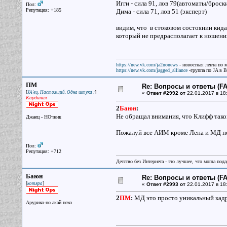
Игги - сила 91, лов 79(автоматы/броск
Пол:
Репутация: +185
Дима - сила 71, лов 51 (эксперт)
видим, что в стоковом состоянии кида
который не предрасполагает к ношени
https://new.vk.com/ja2nonews
- новостная лента по 
https://new.vk.com/jagged_alliance
-группа по JA в 
ПМ
Re: Вопросы и ответы (FAQ
[
]
JA'ец. Настоящий. Одна штука :
«
Ответ #2992 от
22.01.2017 в 18
Кардинал
2
Баюн
:
Не обращал внимания, что Клифф тако
Джаец - НОчник
Пожалуй все АИМ кроме Лена и МД по
Пол:
Репутация: +712
Детство без Интернета - это лучшее, что могла под
Баюн
Re: Вопросы и ответы (FAQ
[
]
котяра
«
Ответ #2993 от
22.01.2017 в 18
2
ПМ
:
МД это просто уникальный кадр
Арурико-но акай неко