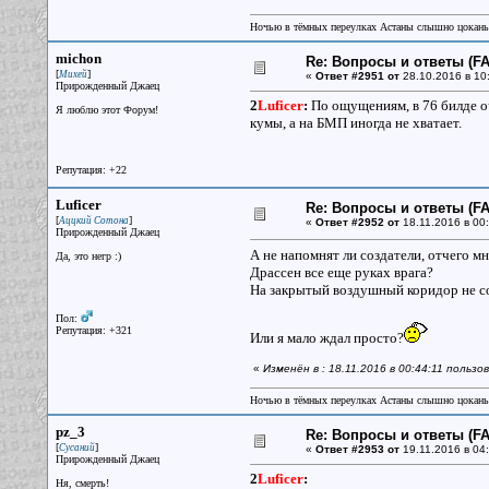
Ночью в тёмных переулках Астаны слышно цокань
michon
Re: Вопросы и ответы (FAQ
[
]
Михей
«
Ответ #2951 от
28.10.2016 в 10
Прирожденный Джаец
2
Luficer
:
По ощущениям, в 76 билде оч
Я люблю этот Форум!
кумы, а на БМП иногда не хватает.
Репутация: +22
Luficer
Re: Вопросы и ответы (FAQ
[
]
Аццкий Сотона
«
Ответ #2952 от
18.11.2016 в 00:
Прирожденный Джаец
А не напомнят ли создатели, отчего м
Да, это негр :)
Драссен все еще руках врага?
На закрытый воздушный коридор не со
Пол:
Репутация: +321
Или я мало ждал просто?
«
Изменён в : 18.11.2016 в 00:44:11 пользов
Ночью в тёмных переулках Астаны слышно цокань
pz_3
Re: Вопросы и ответы (FAQ
[
]
Сусаний
«
Ответ #2953 от
19.11.2016 в 04:
Прирожденный Джаец
2
Luficer
:
Ня, смерть!