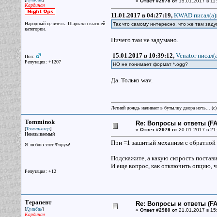
Кулибин
«
Ответ #2978 от
15.01.2017 в 11:
Кардинал
11.01.2017 в 04:27:19,
KWAD писал(a)
Народный целитель. Шарлатан высшей
Так что самому интересно, что же там заду
категории.
Ничего там не задумано.
15.01.2017 в 10:39:12,
Venator писал(a
Пол:
Репутация: +1207
НО не понимает формат *.ogg?
Да. Только wav.
Летний дождь наливает в бутылку двора ночь... (с
Tomminok
Re: Вопросы и ответы (FAQ
[
]
Томминокер
«
Ответ #2979 от
20.01.2017 в 21
Неназываемый
При =1 зашитый механизм с обратной 
Я люблю этот Форум!
Подскажите, а какую скорость постави
И еще вопрос, как отключить опцию, 
Репутация: +12
Терапевт
Re: Вопросы и ответы (FAQ
[
]
Кулибин
«
Ответ #2980 от
21.01.2017 в 15
Кардинал