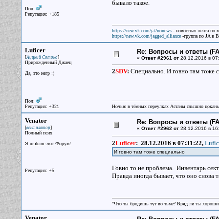
бывало такое.
Пол:
Репутация: +185
https://new.vk.com/ja2nonews
- новостная лента по 
https://new.vk.com/jagged_alliance
-группа по JA в 
Luficer
Re: Вопросы и ответы (FAQ
[
]
Аццкий Сотона
«
Ответ #2961 от
28.12.2016 в 07
Прирожденный Джаец
2
SDV
:
Специально. И говно там тоже 
Да, это негр :)
Пол:
Репутация: +321
Ночью в тёмных переулках Астаны слышно цокань
Venator
Re: Вопросы и ответы (FAQ
[
]
вентилятор
«
Ответ #2962 от
28.12.2016 в 16
Полный псих
2
Luficer
:
28.12.2016 в 07:31:22,
Lufic
Я люблю этот Форум!
И говно там тоже специально
Говно то не проблема. Инвентарь сект
Репутация: +5
Правда иногда бывает, что оно снова т
"Что ты бродишь тут во тьме? Вряд ли ты хороший
Venator