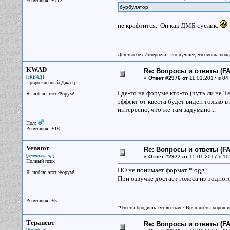
Репутация: +712
бурбулятор
не крафтится. Он как ДМБ-суслик.
Детство без Интернета - это лучшее, что могла под
KWAD
Re: Вопросы и ответы (FAQ
[
]
сКВАД
«
Ответ #2976 от
11.01.2017 в 04:
Прирожденный Джаец
Где-то на форуме кто-то (чуть ли не Тер
Я люблю этот Форум!
эффект от квеста будет виден только в 
интересно, что же там задумано...
Пол:
Репутация: +18
Venator
Re: Вопросы и ответы (FAQ
[
]
вентилятор
«
Ответ #2977 от
15.01.2017 в 10
Полный псих
НО не понимает формат *.ogg?
Я люблю этот Форум!
При озвучке достает голоса из родного 
Репутация: +5
"Что ты бродишь тут во тьме? Вряд ли ты хороший
Терапевт
Re: Вопросы и ответы (FAQ
[
]