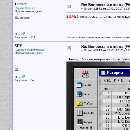
Luficer
Re: Вопросы и ответы (FAQ
[
]
Аццкий Сотона
«
Ответ #2971 от
10.01.2017 в 18
Прирожденный Джаец
2
ПМ
:
Стесняюсь спросить, из чего кра
Да, это негр :)
Пол:
Репутация: +321
Ночью в тёмных переулках Астаны слышно цокань
SDV
Re: Вопросы и ответы (FAQ
[
]
Самосад для Верующих
«
Ответ #2972 от
10.01.2017 в 18
Прирожденный Джаец
Повидал Ча - он попросил найти Тейл
Пол:
Репутация: +34