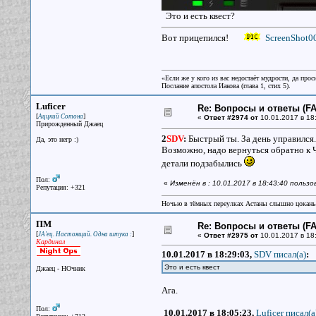
Это и есть квест?
Вот прицепился!
ScreenShot0
«Если же у кого из вас недостаёт мудрости, да прос
Послание апостола Иакова (глава 1, стих 5).
Luficer
Re: Вопросы и ответы (FAQ
[
]
Аццкий Сотона
«
Ответ #2974 от
10.01.2017 в 18
Прирожденный Джаец
2
SDV
:
Быстрый ты. За день управился.
Да, это негр :)
Возможно, надо вернуться обратно к Ч
детали подзабылись
Пол:
«
Изменён в : 10.01.2017 в 18:43:40 пользо
Репутация: +321
Ночью в тёмных переулках Астаны слышно цокань
ПМ
Re: Вопросы и ответы (FAQ
[
]
JA'ец. Настоящий. Одна штука :
«
Ответ #2975 от
10.01.2017 в 18
Кардинал
10.01.2017 в 18:29:03,
SDV писал(a)
:
Это и есть квест
Джаец - НОчник
Ага.
Пол:
10.01.2017 в 18:05:23,
Luficer писал(a