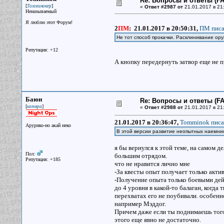
Re: Вопросы и ответы (FAQ
[
]
Томминокер
«
Ответ #2987 от
21.01.2017 в 21:
Неназываемый
Я люблю этот Форум!
2
ПМ
:
21.01.2017 в 20:50:31,
ПМ писа
Не тот способ прокачки. Расклинивание ор
Репутация: +12
А кнопку передернуть затвор еще не 
Баюн
Re: Вопросы и ответы (FAQ
[
]
котяра
«
Ответ #2988 от
21.01.2017 в 21
21.01.2017 в 20:36:47,
Tomminok писа
Арурико-но акай неко
В этой версии развитие неопытных наемни
я бы вернулся к этой теме, на самом д
Пол:
большим отрядом.
Репутация: +185
что не нравится лично мне
-За квесты опыт получает только акти
-Получение опыта только боевыми дей
до 4 уровня в какой-то балаган, когда
перехватах его не поубивали. особен
например Мэддог.
Причем даже если ты поднимаешь того 
этого еще явно не достаточно.