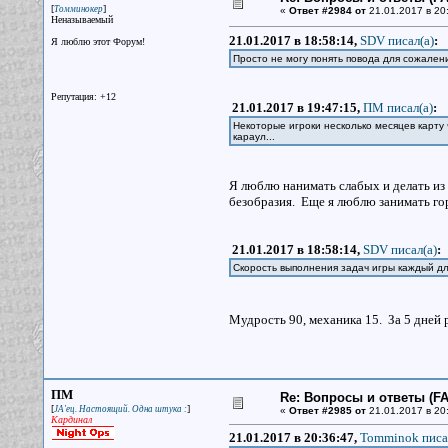
[
]
Томминокер
«
Ответ #2984 от
21.01.2017 в 20
Неназываемый
21.01.2017 в 18:58:14,
SDV писал(a)
:
Я люблю этот Форум!
Просто не могу понять повода для сожалени
Репутация: +12
21.01.2017 в 19:47:15,
ПМ писал(a)
:
Некоторые игроки несколько месяцев карту 
караул...
Я люблю нанимать слабых и делать из
безобразия. Еще я люблю занимать гор
21.01.2017 в 18:58:14,
SDV писал(a)
:
Скорость выполнения задач игры каждый дл
Мудрость 90, механика 15. За 5 дней 
ПМ
Re: Вопросы и ответы (FAQ
[
]
JA'ец. Настоящий. Одна штука :
«
Ответ #2985 от
21.01.2017 в 20
Кардинал
21.01.2017 в 20:36:47,
Tomminok писа