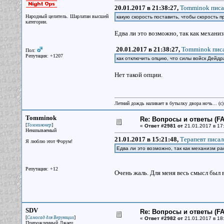
20.01.2017 в 21:38:27,
Tomminok писа
Народный целитель. Шарлатан высшей
какую скорость поставить, чтобы скорость п
категории.
Едва ли это возможно, так как механиз
20.01.2017 в 21:38:27,
Tomminok писа
Пол:
Репутация: +1207
как отключить опцию, что силы войск Дейд
Нет такой опции.
Летний дождь наливает в бутылку двора ночь... (с
Tomminok
Re: Вопросы и ответы (FAQ
[
]
Томминокер
«
Ответ #2981 от
21.01.2017 в 17
Неназываемый
21.01.2017 в 15:21:48,
Терапевт писал
Я люблю этот Форум!
Едва ли это возможно, так как механизм ра
Репутация: +12
Очень жаль. Для меня весь смысл был в
SDV
Re: Вопросы и ответы (FAQ
[
]
Самосад для Верующих
«
Ответ #2982 от
21.01.2017 в 18
Прирожденный Джаец