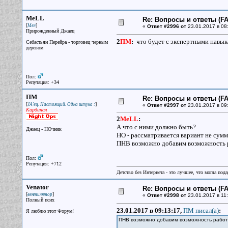
MeLL
Re: Вопросы и ответы (FAQ
[
]
Мел
«
Ответ #2996 от
23.01.2017 в 08
Прирожденный Джаец
2
ПМ
:
что будет с экспертными навык
Себастьян Перейра - торговец черным
деревом
Пол:
Репутация: +34
ПМ
Re: Вопросы и ответы (FAQ
[
]
JA'ец. Настоящий. Одна штука :
«
Ответ #2997 от
23.01.2017 в 09
Кардинал
2
MeLL
:
А что с ними должно быть?
Джаец - НОчник
НО - рассматривается вариант не сум
ПНВ возможно добавим возможность р
Пол:
Репутация: +712
Детство без Интернета - это лучшее, что могла под
Venator
Re: Вопросы и ответы (FAQ
[
]
вентилятор
«
Ответ #2998 от
23.01.2017 в 11:
Полный псих
23.01.2017 в 09:13:17,
ПМ писал(a)
:
Я люблю этот Форум!
ПНВ возможно добавим возможность работы