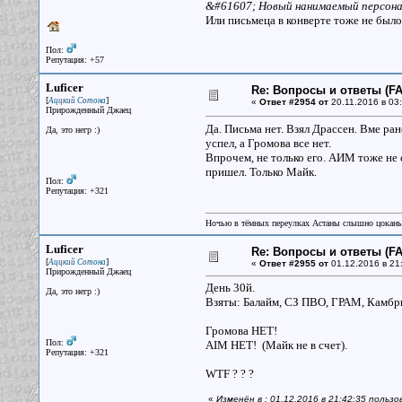
&#61607; Новый нанимаемый персонаж 
Или письмеца в конверте тоже не было
Пол:
Репутация: +57
Luficer
Re: Вопросы и ответы (FAQ
[
]
Аццкий Сотона
«
Ответ #2954 от
20.11.2016 в 03:
Прирожденный Джаец
Да. Письма нет. Взял Драссен. Вме ран
Да, это негр :)
успел, а Громова все нет.
Впрочем, не только его. АИМ тоже не с
пришел. Только Майк.
Пол:
Репутация: +321
Ночью в тёмных переулках Астаны слышно цокань
Luficer
Re: Вопросы и ответы (FAQ
[
]
Аццкий Сотона
«
Ответ #2955 от
01.12.2016 в 21
Прирожденный Джаец
День 30й.
Да, это негр :)
Взяты: Балайм, СЗ ПВО, ГРАМ, Камбри
Громова НЕТ!
Пол:
AIM НЕТ! (Майк не в счет).
Репутация: +321
WTF ? ? ?
«
Изменён в : 01.12.2016 в 21:42:35 пользо