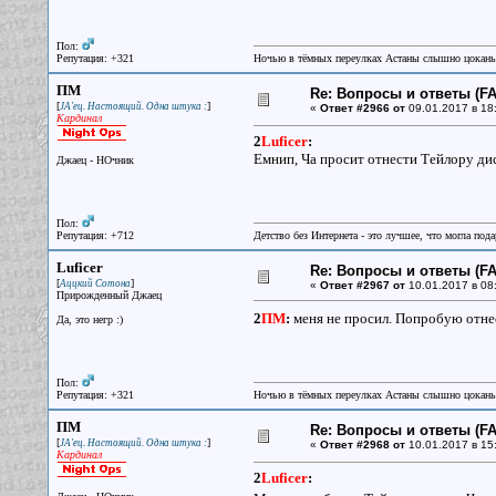
Пол:
Репутация: +321
Ночью в тёмных переулках Астаны слышно цокань
ПМ
Re: Вопросы и ответы (FAQ
[
]
JA'ец. Настоящий. Одна штука :
«
Ответ #2966 от
09.01.2017 в 18
Кардинал
2
Luficer
:
Емнип, Ча просит отнести Тейлору диск
Джаец - НОчник
Пол:
Репутация: +712
Детство без Интернета - это лучшее, что могла под
Luficer
Re: Вопросы и ответы (FAQ
[
]
Аццкий Сотона
«
Ответ #2967 от
10.01.2017 в 08
Прирожденный Джаец
2
ПМ
:
меня не просил. Попробую отне
Да, это негр :)
Пол:
Репутация: +321
Ночью в тёмных переулках Астаны слышно цокань
ПМ
Re: Вопросы и ответы (FAQ
[
]
JA'ец. Настоящий. Одна штука :
«
Ответ #2968 от
10.01.2017 в 15
Кардинал
2
Luficer
: