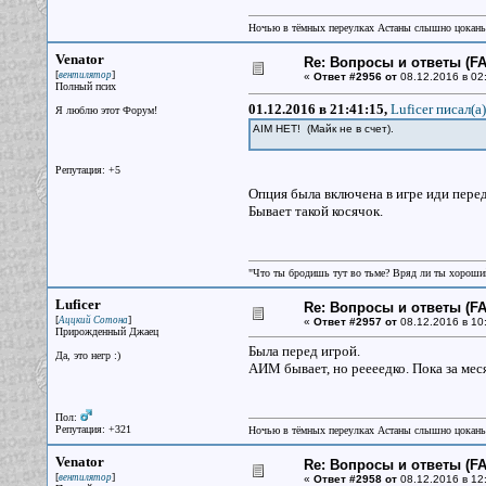
Ночью в тёмных переулках Астаны слышно цокань
Venator
Re: Вопросы и ответы (FAQ
[
]
вентилятор
«
Ответ #2956 от
08.12.2016 в 02
Полный псих
01.12.2016 в 21:41:15,
Luficer писал(a)
Я люблю этот Форум!
AIM НЕТ! (Майк не в счет).
Репутация: +5
Опция была включена в игре иди пере
Бывает такой косячок.
"Что ты бродишь тут во тьме? Вряд ли ты хороший
Luficer
Re: Вопросы и ответы (FAQ
[
]
Аццкий Сотона
«
Ответ #2957 от
08.12.2016 в 10
Прирожденный Джаец
Была перед игрой.
Да, это негр :)
АИМ бывает, но реееедко. Пока за ме
Пол:
Репутация: +321
Ночью в тёмных переулках Астаны слышно цокань
Venator
Re: Вопросы и ответы (FAQ
[
]
вентилятор
«
Ответ #2958 от
08.12.2016 в 12