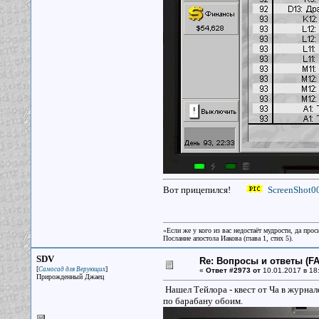
Вот прицепился!
ScreenShot0
«Если же у кого из вас недостаёт мудрости, да прос
Послание апостола Иакова (глава 1, стих 5).
SDV
Re: Вопросы и ответы (FAQ
[
]
Самосад для Верующих
«
Ответ #2973 от
10.01.2017 в 18
Прирожденный Джаец
Нашел Тейлора - квест от Ча в журнал
по барабану обоим.