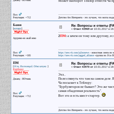
Джаец - НОчник
Может наоборот Тейлор отнести Ча пр
Пол:
Репутация: +712
Детство без Интернета - это лучшее, что могла под
Баюн
Re: Вопросы и ответы (FAQ
[
]
котяра
«
Ответ #2969 от
10.01.2017 в 16
2
ПМ
:
а зачем он тому или другому, ес
Арурико-но акай неко
Пол:
https://new.vk.com/ja2nonews
- новостная лента по 
Репутация: +185
https://new.vk.com/jagged_alliance
-группа по JA в 
ПМ
Re: Вопросы и ответы (FAQ
[
]
JA'ец. Настоящий. Одна штука :
«
Ответ #2970 от
10.01.2017 в 18
Кардинал
Эхх..
Полез глянуть что там на самом деле. 
Джаец - НОчник
Ча посылает к Тейлору:
"Бурбуляторов не бывает? Это же чист
самая обыденная реальность".
Пол:
Вот это и есть квест-стартер.
Репутация: +712
Детство без Интернета - это лучшее, что могла под