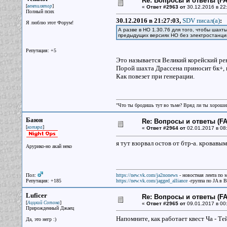
Re: Вопросы и ответы (FAQ
[
]
вентилятор
«
Ответ #2963 от
30.12.2016 в 22:
Полный псих
30.12.2016 в 21:27:03,
SDV писал(a)
:
Я люблю этот Форум!
А разве в НО 1.30.76 для того, чтобы шах
предыдущих версиях НО без электростанци
Репутация: +5
Это называется Великий корейский ре
Порой шахта Драссена приносит 6к+, п
Как повезет при генерации.
"Что ты бродишь тут во тьме? Вряд ли ты хороший
Баюн
Re: Вопросы и ответы (FAQ
[
]
котяра
«
Ответ #2964 от
02.01.2017 в 08
я тут взорвал остов от бтр-а. кровавы
Арурико-но акай неко
Пол:
https://new.vk.com/ja2nonews
- новостная лента по 
Репутация: +185
https://new.vk.com/jagged_alliance
-группа по JA в 
Luficer
Re: Вопросы и ответы (FAQ
[
]
Аццкий Сотона
«
Ответ #2965 от
09.01.2017 в 00
Прирожденный Джаец
Напомните, как работает квест Ча - Те
Да, это негр :)