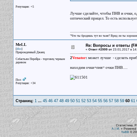
Репутация: +5
Лучше сделайте, чтобы ПНВ и очки, од
оптический прицел. То есть использу
"Что ты бродишь тут во тьме? Вряд ли ты хороший
MeLL
Re: Вопросы и ответы (FAQ
[
]
Мел
«
Ответ #2999 от
23.01.2017 в 14
Прирожденный Джаец
2
Venator
:
может лучше - сделать приб
Себастьян Перейра - торговец черным
деревом
находим очки+пнв= очки ПНВ.....
Пол:
Репутация: +34
Страниц:
1
...
45
46
47
48
49
50
51
52
53
54
55
56
57
58
59
60
61
Статистика. Р
A.I.M.
»
Powered 
YaBB
© 200