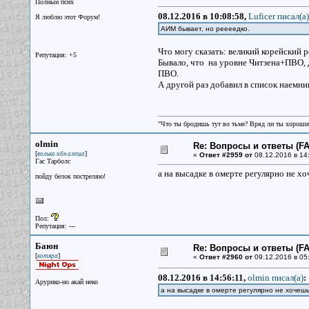
Полный псих
08.12.2016 в 10:08:58,
Luficer писал(a)
Я люблю этот Форум!
АИМ бывает, но реееедко.
Что могу сказать: великий корейский 
Репутация: +5
Бывало, что на уровне Читзена+ПВО,
ПВО.
А другой раз добавил в список наемн
"Что ты бродишь тут во тьме? Вряд ли ты хороший
olmin
Re: Вопросы и ответы (FAQ
[
]
волька ибн алеша
«
Ответ #2959 от
08.12.2016 в 14:
Гас Тарболс
а на высадке в омерте регулярно не х
пойду белок постреляю!
Пол:
Репутация: ---
Баюн
Re: Вопросы и ответы (FAQ
[
]
котяра
«
Ответ #2960 от
09.12.2016 в 05
08.12.2016 в 14:56:11,
olmin писал(a)
:
Арурико-но акай неко
а на высадке в омерте регулярно не хоче