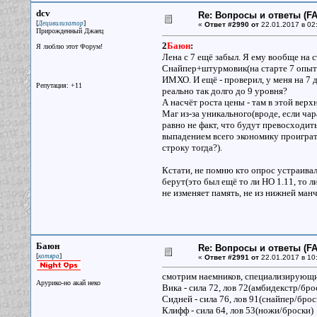
dcv
Re: Вопросы и ответы (FAQ
[
]
Децивилизатор
«
Ответ #2990 от
22.01.2017 в 02
Прирожденный Джаец
2
Баюн
:
Я люблю этот Форум!
Лена с 7 ещё забыл. Я ему вообще на с
Снайпер+штурмовик(на старте 7 опыт)
ИМХО. И ещё - проверил, у меня на 7 д
Репутация: +11
реально так долго до 9 уровня?
А насчёт роста цены - там в этой верх
Маг из-за уникального(вроде, если чар
равно не факт, что будут превосходить
выпадением всего экономику проиграть
строку тогда?).
Кстати, не помню кто опрос устраива
берут(это был ещё то ли НО 1.11, то ли
не изменяет память, не из нижней ман
Баюн
Re: Вопросы и ответы (FAQ
[
]
котяра
«
Ответ #2991 от
22.01.2017 в 10
смотрим наемников, специализирующих
Арурико-но акай неко
Вика - сила 72, лов 72(амбидекстр/бро
Сидней - сила 76, лов 91(снайпер/брос
Клифф - сила 64, лов 53(ножи/броски)