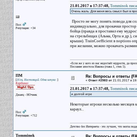
21.01.2017 в 17:37:48,
Tomminok писа
Очень жаль. Для меня весь смысл был в прок
Просто не могу понять повода для со
Пол:
индивидуально, для прокачки простор 
Репутация: +34
бойца (правда я проставил ему мудрос
на стрельбищах (Альма, Орта и др.), с
крыши). TrainCoefficient в noptions о
при желании, можно прокачать разми
«Если же у кого из вас недостаёт мудрости, да прос
Послание апостола Иакова (глава 1, стих 5).
ПМ
Re: Вопросы и ответы (FAQ
[
]
JA'ец. Настоящий. Одна штука :
«
Ответ #2983 от
21.01.2017 в 19
Кардинал
21.01.2017 в 17:37:48,
Tomminok писа
и долгой игре
Джаец - НОчник
Некоторые игроки несколько месяцев к
караул...
Пол:
Репутация: +712
Детство без Интернета - это лучшее, что могла под
Tomminok
Re: Вопросы и ответы (FAQ