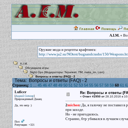
Главная
Помощь
П
A.I.M.
« Воп
Оружие мода и рецепты крафтинга:
http://www.ja2.su/NOtest/bugsandcrashs/150/Weapons.h
A.I.M.
Обсуждаем игры
Night Ops
(Модераторы:
Терапевт
,
ПМ
,
maks_tm
,
Lion
)
Вопросы и ответы (FAQ) - 2
Тема:
Вопросы и ответы (FAQ) - 2
Страниц:
1
...
45
46
47
48
49
50
51
52
53
54
55
56
57
58
59
60
61
6
Luficer
Re: Вопросы и ответы (FAQ
[
]
Аццкий Сотона
«
Ответ #2950 от
28.10.2016 в 10
Прирожденный Джаец
2
michon
:
Да, я галочку не поставил в 
Да, это негр :)
при заходе.
Но - не пригодилось.
Странно, бтр убивался в лучшем случае
Пол:
Репутация: +321