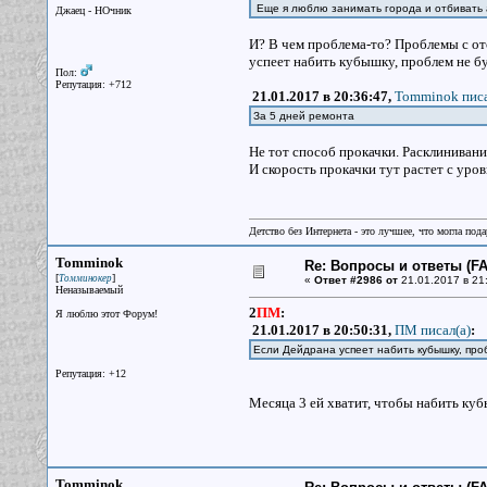
Еще я люблю занимать города и отбивать 
Джаец - НОчник
И? В чем проблема-то? Проблемы с от
успеет набить кубышку, проблем не бу
Пол:
Репутация: +712
21.01.2017 в 20:36:47,
Tomminok писа
За 5 дней ремонта
Не тот способ прокачки. Расклинивани
И скорость прокачки тут растет с уров
Детство без Интернета - это лучшее, что могла под
Tomminok
Re: Вопросы и ответы (FAQ
[
]
Томминокер
«
Ответ #2986 от
21.01.2017 в 21
Неназываемый
2
ПМ
:
Я люблю этот Форум!
21.01.2017 в 20:50:31,
ПМ писал(a)
:
Если Дейдрана успеет набить кубышку, про
Репутация: +12
Месяца 3 ей хватит, чтобы набить ку
Tomminok