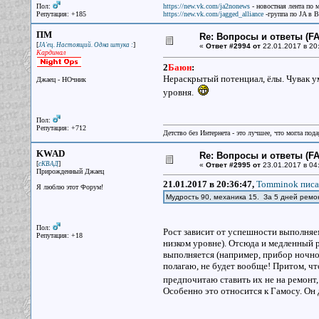
Пол:
https://new.vk.com/ja2nonews
- новостная лента по 
Репутация: +185
https://new.vk.com/jagged_alliance
-группа по JA в 
ПМ
Re: Вопросы и ответы (FAQ
[
]
JA'ец. Настоящий. Одна штука :
«
Ответ #2994 от
22.01.2017 в 20
Кардинал
2
Баюн
:
Нераскрытый потенциал, ёлы. Чувак у
Джаец - НОчник
уровня.
Пол:
Репутация: +712
Детство без Интернета - это лучшее, что могла под
KWAD
Re: Вопросы и ответы (FAQ
[
]
сКВАД
«
Ответ #2995 от
23.01.2017 в 04
Прирожденный Джаец
21.01.2017 в 20:36:47,
Tomminok писа
Я люблю этот Форум!
Мудрость 90, механика 15. За 5 дней ремо
Пол:
Рост зависит от успешности выполняем
Репутация: +18
низком уровне). Отсюда и медленный р
выполняется (например, прибор ночног
полагаю, не будет вообще! Притом, чт
предпочитаю ставить их не на ремонт,
Особенно это относится к Гамосу. Он