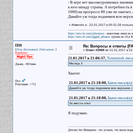
- В игре нет высокоуровневых наемни
к юго-западу страны. А потребность в
1000) на прогрессе 80 уже не хватает,
Давайте уж тогда поднимем всю верхн
«
Изменён в : 22.01.2017 в 00:31:28 польз
https://new.vk.com/ja2nonews
- новостная лента по 
https://new.vk.com/jagged_alliance
-группа по JA в 
ПМ
Re: Вопросы и ответы (FAQ
[
]
JA'ец. Настоящий. Одна штука :
«
Ответ #2989 от
21.01.2017 в 22
Кардинал
21.01.2017 в 21:06:37,
Tomminok писа
Месяца 3
Джаец - НОчник
Хватит.
Пол:
21.01.2017 в 21:18:00,
Баюн писал(a)
:
Репутация: +712
Давайте уж тогда поднимем всю верхнюю с
21.01.2017 в 21:18:00,
Баюн писал(a)
:
За квесты опыт
Я подумаю.
Детство без Интернета - это лучшее, что могла под