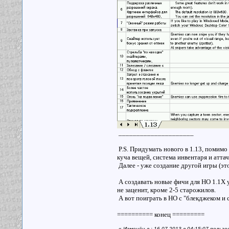
_____________________
P.S. Придумать нового в 1.13, помим
куча вещей, система инвентаря и атта
Далее - уже создание другой игры (эт
А создавать новые фичи для НО 1.1Х уж
не заценит, кроме 2-5 старожилов.
А вот поиграть в НО с "блекджеком и 
========== конец =========
«
Изменён в : 16.07.2013 в 04:15:07 пользо