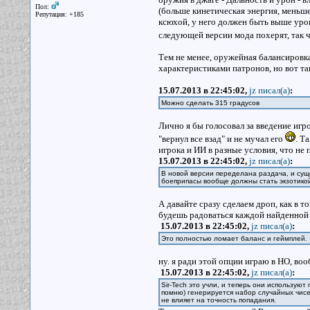
Пол:
(больше кинетическая энергия, меньше
Репутация: +185
ксюхой, у него должен быть выше урон,
следующей версии мода похерят, так 
Тем не менее, оружейная балансировка
характеристиками патронов, но вот так
15.07.2013 в 22:45:02,
jz писал(a)
:
Можно сделать 315 градусов
Лично я бы голосовал за введение игр
"вернул все взад" и не мучал его
. Т
игрока и ИИ в разные условия, что не
15.07.2013 в 22:45:02,
jz писал(a)
:
В новой версии переделана раздача, и су
боеприпасы вообще должны стать экзотикой
А давайте сразу сделаем дроп, как в т
будешь радоваться каждой найденной 
15.07.2013 в 22:45:02,
jz писал(a)
:
Это полностью ломает баланс и геймплей.
ну. я ради этой опции играю в НО, воо
15.07.2013 в 22:45:02,
jz писал(a)
:
Sir-Tech это учли, и теперь они используют
помню) генерируется набор случайных чисел
не влияет на точность попадания.