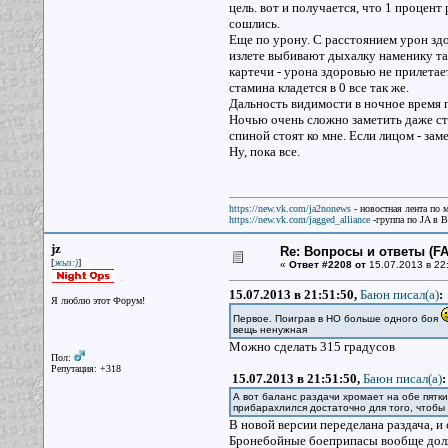
цель. вот и получается, что 1 процент
сошлись.
Еще по урону. С расстоянием урон здо
излете выбивают дыхалку наменику так
картечи - урона здоровью не прилетае
стамина кладется в 0 все так же.
Дальность видимости в ночное время 
Ночью очень сложно заметить даже ст
спиной стоят ко мне. Если лицом - з
Ну, пока все.
https://new.vk.com/ja2nonews
- новостная лента по 
https://new.vk.com/jagged_alliance
-группа по JA в 
jz
Re: Вопросы и ответы (FAQ
[
]
жыз:)
«
Ответ #2208 от
15.07.2013 в 22
15.07.2013 в 21:51:50,
Баюн писал(a)
:
Я люблю этот Форум!
Первое. Поиграв в НО больше одного боя
вещь ненужная
Можно сделать 315 градусов
Пол:
Репутация: +318
15.07.2013 в 21:51:50,
Баюн писал(a)
:
А вот баланс раздачи хромает на обе пятки
прибарахлился достаточно для того, чтобы
В новой версии переделана раздача, 
Бронебойные боеприпасы вообще долж