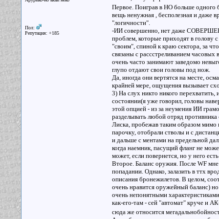
Первое. Поиграв в НО больше одного 
вещь ненужная , бесполезная и даже вр
"логичности".
Пол:
-ИИ совершенно, нет даже СОВЕРШЕНН
Репутация: +185
проблем, которые приходят в голову с 
"своим", спиной к краю сектора, за ч
связаны с рассстреливанием часовых в з
очень часто занимают заведомо невыго
глупо отдают свои головы под нож.
Да, иногда они вертятся на месте, осм
крайней мере, ощущения вызывает сход
3) На слух никто никого перехватить, и
состоянии(я уже говорил, головы нав
этой опцией - из за неумения ИИ грам
разделывать любой отряд противника 
Лиска, пробежав таким образом мимо г
парочку, отобрали стволы и с дистанци
и дальше с ментами на предельной дал
когда наемник, пасущий фланг не мож
может, если повернется, но у него есть
Второе. Баланс оружия. После WF мне
попадании. Однако, залазить в ттх вро
описания бронежилетов. В целом, соот
очень нравится оружейный баланс) но
очень непонятными характеристиками,
как-его-там - сей "автомат" круче и 
сюда же относится мегадальнобойност