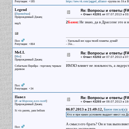
Репутация: +185
https://new.vk.com/jagged_alliance
-группа по JA в 
Legend
Re: Вопросы и ответы (FAQ
[
]
Переводчик
«
Ответ #2201 от
07.07.2013 в 03
Прирожденный Джаец
2
Баюн
:
Не знаю, да в Драссене это и н
надА
Пол:
- Удельный вес ядра твоей планеты думай!
Репутация: +864
- Эээ...
MeLL
Re: Вопросы и ответы (FAQ
[
]
Мел
«
Ответ #2202 от
07.07.2013 в 07
Прирожденный Джаец
ИМХО влияет не лояльность, а лидерс
Себастьян Перейра - торговец черным
деревом
Пол:
Репутация: +34
Павел
Re: Вопросы и ответы (FAQ
[
]
Я - не Морозов, я его сосед
«
Ответ #2203 от
08.07.2013 в 19
Прирожденный Джаец
06.07.2013 в 21:49:12,
Баюн писал(a)
:
Si vis pacem, para bellum
Кто и при каких условиях выдает квест на Д
А смысл его брать? Он и так выполняет
Пол:
просто застрелить.