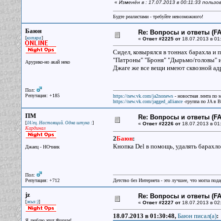
«
Изменён в : 17.07.2013 в 00:11:33 пользо
Будте реалистами - требуйте невозможного!
Баюн
Re: Вопросы и ответы (FAQ
[
]
котяра
«
Ответ #2225 от
18.07.2013 в 01
Сидел, ковырялся в тоннах барахла и п
"Патроны" "Броня" "Дырьмо/головы" и 
Арурико-но акай неко
Джаге же все вещи имеют сквозной адр
Пол:
Репутация: +185
https://new.vk.com/ja2nonews
- новостная лента по 
https://new.vk.com/jagged_alliance
-группа по JA в 
ПМ
Re: Вопросы и ответы (FAQ
[
]
JA'ец. Настоящий. Одна штука :
«
Ответ #2226 от
18.07.2013 в 01
Кардинал
2
Баюн
:
Кнопка Del в помощь, удалять барахло
Джаец - НОчник
Пол:
Репутация: +712
Детство без Интернета - это лучшее, что могла под
jz
Re: Вопросы и ответы (FAQ
[
]
жыз:)
«
Ответ #2227 от
18.07.2013 в 02:
18.07.2013 в 01:30:48,
Баюн писал(a)
:
Я люблю этот Форум!