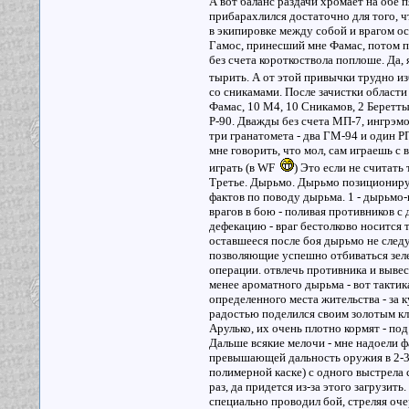
А вот баланс раздачи хромает на обе п
прибарахлился достаточно для того, ч
в экипировке между собой и врагом осо
Гамос, принесший мне Фамас, потом п
без счета короткоствола поплоше. Да,
тырить. А от этой привычки трудно и
со сникамами. После зачистки области
Фамас, 10 М4, 10 Сникамов, 2 Беретт
Р-90. Дважды без счета МП-7, ингрэмо
три гранатомета - два ГМ-94 и один Р
мне говорить, что мол, сам играешь с 
играть (в WF
) Это если не считать
Третье. Дырьмо. Дырьмо позиционирует
фактов по поводу дырьма. 1 - дырьмо
врагов в бою - поливая противников с
дефекацию - враг бестолково носится т
оставшееся после боя дырьмо не след
позволяющие успешно отбиваться зеле
операции. отвлечь противника и вывест
менее ароматного дырьма - вот тактика
определенного места жительства - за
радостью поделился своим золотым кл
Арулько, их очень плотно кормят - по
Дальше всякие мелочи - мне надоели ф
превышающей дальность оружия в 2-3 р
полимерной каске) с одного выстрела с
раз, да придется из-за этого загрузит
специально проводил бой, стреляя оче