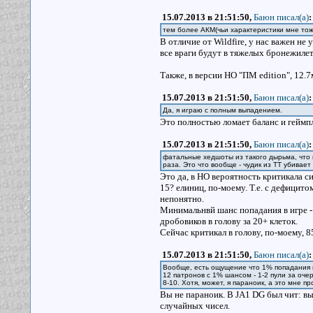
15.07.2013 в 21:51:50,
Баюн писал(a)
:
тем более АКМ(чьи характеристики мне то
В отличие от Wildfire, у нас важен не
все враги будут в тяжелых бронежилет
Также, в версии НО "ПМ edition", 12.7
15.07.2013 в 21:51:50,
Баюн писал(a)
:
Да, я играю с полным выпадением.
Это полностью ломает баланс и геймпл
15.07.2013 в 21:51:50,
Баюн писал(a)
:
фатальные хедшоты из такого дырьма, что 
раза. Это что вообще - чудик из ТТ убивает
Это да, в НО вероятность критикала с
15? елиниц, по-моему. Т.е. с дефицито
непонятно.
Минимальнвй шанс попадания в игре - 
дробовиков в голову за 20+ клеток.
Сейчас критикал в голову, по-моему,
15.07.2013 в 21:51:50,
Баюн писал(a)
:
Вообще, есть ощущение что 1% попадания н
12 патронов с 1% шансом - 1-2 пули за оче
8-10. Хотя, может, я параноик, а это мне 
Вы не параноик. В JA1 DG был чит: выс
случайных чисел.