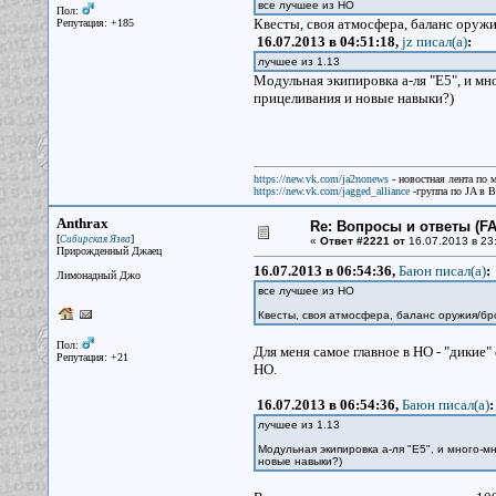
все лучшее из НО
Пол:
Квесты, своя атмосфера, баланс оруж
Репутация: +185
16.07.2013 в 04:51:18,
jz писал(a)
:
лучшее из 1.13
Модульная экипировка а-ля "Е5", и мн
прицеливания и новые навыки?)
https://new.vk.com/ja2nonews
- новостная лента по 
https://new.vk.com/jagged_alliance
-группа по JA в 
Anthrax
Re: Вопросы и ответы (FAQ
[
]
Сибирская Язва
«
Ответ #2221 от
16.07.2013 в 23
Прирожденный Джаец
16.07.2013 в 06:54:36,
Баюн писал(a)
:
Лимонадный Джо
все лучшее из НО
Квесты, своя атмосфера, баланс оружия/бр
Пол:
Для меня самое главное в НО - "дикие
Репутация: +21
НО.
16.07.2013 в 06:54:36,
Баюн писал(a)
:
лучшее из 1.13
Модульная экипировка а-ля "Е5", и много-м
новые навыки?)