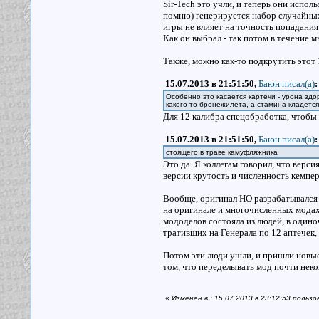
Sir-Tech это учли, и теперь они испол
помню) генерируется набор случайных 
игры не влияет на точность попадани
Как он выбрал - так потом в течение м
Также, можно как-то подкрутить этот
15.07.2013 в 21:51:50,
Баюн писал(a)
:
Особенно это касается картечи - урона здо
какого-то бронежилета, а стамина кладется
Для 12 калибра спецобработка, чтобы
15.07.2013 в 21:51:50,
Баюн писал(a)
:
стоящего в траве камуфляжника
Это да. Я коллегам говорил, что верси
версии крутость и численность кемпе
Вообще, оригинал НО разрабатывался 
на оригинале и многочисленных модах 
мододелов состояла из людей, в один
тративших на Генерала по 12 аптечек, 
Потом эти люди ушли, и пришли новые 
том, что переделывать мод почти неко
«
Изменён в : 15.07.2013 в 23:12:53 пользо