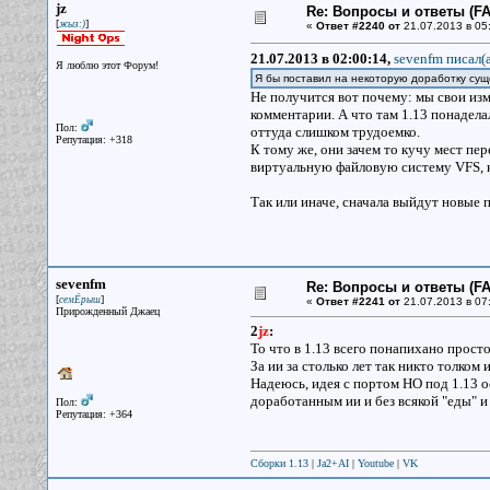
jz
Re: Вопросы и ответы (FAQ
[
]
жыз:)
«
Ответ #2240 от
21.07.2013 в 05
21.07.2013 в 02:00:14,
sevenfm писал(a
Я люблю этот Форум!
Я бы поставил на некоторую доработку су
Не получится вот почему: мы свои изм
комментарии. А что там 1.13 понадела
Пол:
оттуда слишком трудоемко.
Репутация: +318
К тому же, они зачем то кучу мест пер
виртуальную файловую систему VFS, кон
Так или иначе, сначала выйдут новые п
sevenfm
Re: Вопросы и ответы (FAQ
[
]
семЁрыш
«
Ответ #2241 от
21.07.2013 в 07
Прирожденный Джаец
2
jz
:
То что в 1.13 всего понапихано просто
За ии за столько лет так никто толком 
Надеюсь, идея с портом НО под 1.13
доработанным ии и без всякой "еды" и
Пол:
Репутация: +364
Сборки 1.13
|
Ja2+AI
|
Youtube
|
VK