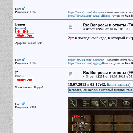
Пол:
Репутация: +185
https://new.vk.com/ja2nonews
- новостная лента по 
https://new.vk.com/jagged_alliance
-группа по JA в 
Баюн
Re: Вопросы и ответы (FAQ
[
]
котяра
«
Ответ #2230 от
18.07.2013 в 02
2
jz
:
в последнем билде, в который я игр
Арурико-но акай неко
Пол:
https://new.vk.com/ja2nonews
- новостная лента по 
Репутация: +185
https://new.vk.com/jagged_alliance
-группа по JA в 
jz
Re: Вопросы и ответы (FAQ
[
]
жыз:)
«
Ответ #2231 от
18.07.2013 в 02
18.07.2013 в 02:17:42,
Баюн писал(a)
:
Я люблю этот Форум!
в последнем билде, в который я играл, тако
Пол:
Репутация: +318