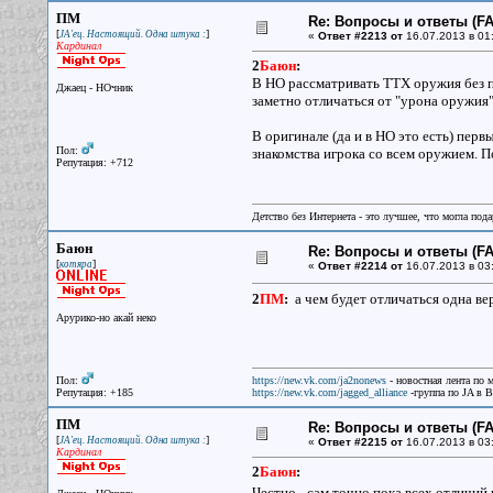
ПМ
Re: Вопросы и ответы (FAQ
[
]
JA'ец. Настоящий. Одна штука :
«
Ответ #2213 от
16.07.2013 в 01
Кардинал
2
Баюн
:
В НО рассматривать ТТХ оружия без п
Джаец - НОчник
заметно отличаться от "урона оружия
В оригинале (да и в НО это есть) перв
Пол:
знакомства игрока со всем оружием. П
Репутация: +712
Детство без Интернета - это лучшее, что могла под
Баюн
Re: Вопросы и ответы (FAQ
[
]
котяра
«
Ответ #2214 от
16.07.2013 в 03
2
ПМ
:
а чем будет отличаться одна ве
Арурико-но акай неко
Пол:
https://new.vk.com/ja2nonews
- новостная лента по 
Репутация: +185
https://new.vk.com/jagged_alliance
-группа по JA в 
ПМ
Re: Вопросы и ответы (FAQ
[
]
JA'ец. Настоящий. Одна штука :
«
Ответ #2215 от
16.07.2013 в 03
Кардинал
2
Баюн
:
Честно - сам точно пока всех отличий 