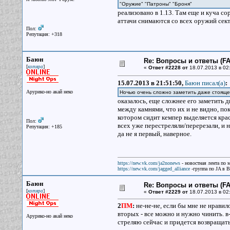
"Оружие" "Патроны" "Броня"
реализовано в 1.13. Там еще и куча с
аттачи снимаются со всех оружий сект
Пол:
Репутация: +318
Баюн
Re: Вопросы и ответы (FAQ
[
]
котяра
«
Ответ #2228 от
18.07.2013 в 02
15.07.2013 в 21:51:50,
Баюн писал(a)
:
Арурико-но акай неко
Ночью очень сложно заметить даже стояще
оказалось, еще сложнее его заметить 
между камнями, что их и не видно, по
котором сидит кемпер выделяется крас
Пол:
всех уже перестреляли/перерезали, и 
Репутация: +185
да не я первый, наверное.
https://new.vk.com/ja2nonews
- новостная лента по 
https://new.vk.com/jagged_alliance
-группа по JA в 
Баюн
Re: Вопросы и ответы (FAQ
[
]
котяра
«
Ответ #2229 от
18.07.2013 в 02
2
ПМ
:
не-не-не, если бы мне не нравило
вторых - все можно и нужно чинить. в-
Арурико-но акай неко
стреляю сейчас и придется возвращат