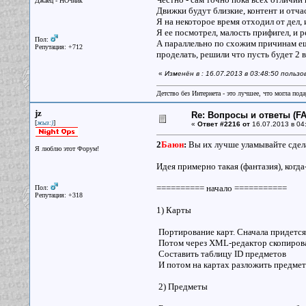
Джаец - НОчник
Движки будут близкие, контент и отча
Я на некоторое время отходил от дел,
Я ее посмотрел, малость прифигел, и
Пол:
А параллельно по схожим причинам ещ
Репутация: +712
проделать, решили что пусть будет 2 в
«
Изменён в : 16.07.2013 в 03:48:50 польз
Детство без Интернета - это лучшее, что могла под
jz
Re: Вопросы и ответы (FAQ
[
]
жыз:)
«
Ответ #2216 от
16.07.2013 в 04
2
Баюн
:
Вы их лучше уламывайте сделат
Я люблю этот Форум!
Идея примерно такая (фантазия), когда
========== начало ===========
Пол:
Репутация: +318
1) Карты
Портирование карт. Сначала придется 
Потом через XML-редактор скопирова
Составить таблицу ID предметов
И потом на картах разложить предмет
2) Предметы