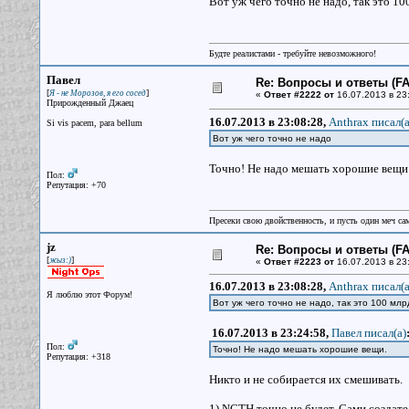
Вот уж чего точно не надо, так это 1
Будте реалистами - требуйте невозможного!
Павел
Re: Вопросы и ответы (FAQ
[
]
Я - не Морозов, я его сосед
«
Ответ #2222 от
16.07.2013 в 23
Прирожденный Джаец
16.07.2013 в 23:08:28,
Anthrax писал(a
Si vis pacem, para bellum
Вот уж чего точно не надо
Точно! Не надо мешать хорошие вещи
Пол:
Репутация: +70
Пресеки свою двойственность, и пусть один меч сам
jz
Re: Вопросы и ответы (FAQ
[
]
жыз:)
«
Ответ #2223 от
16.07.2013 в 23
16.07.2013 в 23:08:28,
Anthrax писал(a
Я люблю этот Форум!
Вот уж чего точно не надо, так это 100 м
16.07.2013 в 23:24:58,
Павел писал(a)
Пол:
Точно! Не надо мешать хорошие вещи.
Репутация: +318
Никто и не собирается их смешивать.
1) NCTH точно не будет. Сами создате