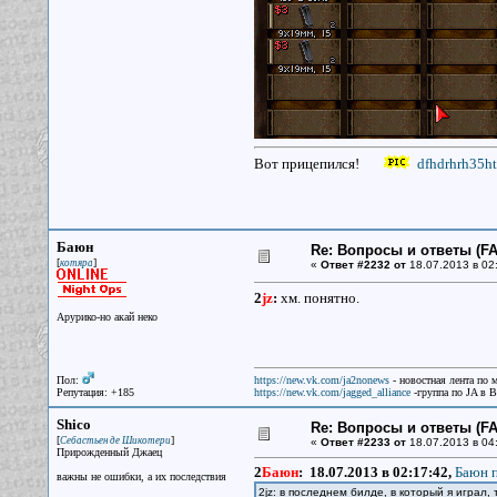
Вот прицепился!
dfhdrhrh35h
Баюн
Re: Вопросы и ответы (FAQ
[
]
котяра
«
Ответ #2232 от
18.07.2013 в 02
2
jz
:
хм. понятно.
Арурико-но акай неко
Пол:
https://new.vk.com/ja2nonews
- новостная лента по 
Репутация: +185
https://new.vk.com/jagged_alliance
-группа по JA в 
Shico
Re: Вопросы и ответы (FAQ
[
]
Себастьен де Шикотери
«
Ответ #2233 от
18.07.2013 в 04
Прирожденный Джаец
2
Баюн
:
18.07.2013 в 02:17:42,
Баюн п
важны не ошибки, а их последствия
2jz: в последнем билде, в который я играл, 