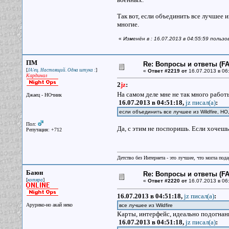
Так вот, если объединить все лучшее и
многие.
«
Изменён в : 16.07.2013 в 04:55:59 пользо
ПМ
Re: Вопросы и ответы (FAQ
[
]
JA'ец. Настоящий. Одна штука :
«
Ответ #2219 от
16.07.2013 в 06
Кардинал
2
jz
:
На самом деле мне не так много работы
Джаец - НОчник
16.07.2013 в 04:51:18,
jz писал(a)
:
если объединить все лучшее из Wildfire, Н
Пол:
Да, с этим не поспоришь. Если хочешь,
Репутация: +712
Детство без Интернета - это лучшее, что могла под
Баюн
Re: Вопросы и ответы (FAQ
[
]
котяра
«
Ответ #2220 от
16.07.2013 в 06
16.07.2013 в 04:51:18,
jz писал(a)
:
Арурико-но акай неко
все лучшее из Wildfire
Карты, интерфейс, идеально подогнан
16.07.2013 в 04:51:18,
jz писал(a)
: