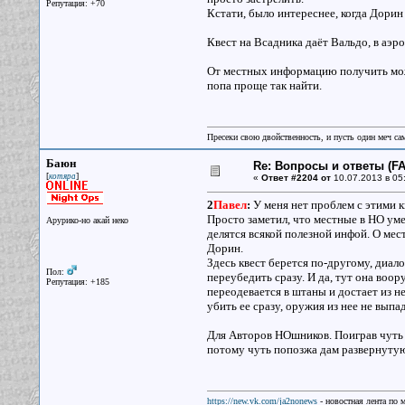
Репутация: +70
Кстати, было интереснее, когда Дорин
Квест на Всадника даёт Вальдо, в аэро
От местных информацию получить можн
попа проще так найти.
Пресеки свою двойственность, и пусть один меч сам
Баюн
Re: Вопросы и ответы (FAQ
[
]
котяра
«
Ответ #2204 от
10.07.2013 в 05
2
Павел
:
У меня нет проблем с этими к
Просто заметил, что местные в НО уме
Арурико-но акай неко
делятся всякой полезной инфой. О мес
Дорин.
Здесь квест берется по-другому, диалог
Пол:
переубедить сразу. И да, тут она воор
Репутация: +185
переодевается в штаны и достает из н
убить ее сразу, оружия из нее не выпа
Для Авторов НОшников. Поиграв чуть 
потому чуть попозжа дам развернуту
https://new.vk.com/ja2nonews
- новостная лента по 