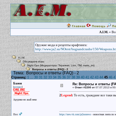
Главная
Помощь
П
A.I.M.
« Воп
Оружие мода и рецепты крафтинга:
http://www.ja2.su/NOtest/bugsandcrashs/150/Weapons.h
A.I.M.
Обсуждаем игры
Night Ops
(Модераторы:
Терапевт
,
Lion
,
ПМ
,
maks_tm
)
Вопросы и ответы (FAQ) - 2
Тема:
Вопросы и ответы (FAQ) - 2
Страниц:
1
...
30
31
32
33
34
35
36
37
38
39
40
41
42
43
44
45
46
4
Баюн
Re: Вопросы и ответы (FAQ
[
]
котяра
«
Ответ #2200 от
07.07.2013 в 00
2
Legend
:
То есть, граждане все таки 
Арурико-но акай неко
Пол:
https://new.vk.com/ja2nonews
- новостная лента по 