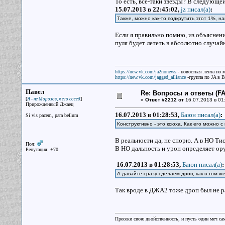
То есть, все-таки звезды? В следующ
15.07.2013 в 22:45:02,
jz писал(a)
:
Также, можно как-то подкрутить этот 1%, 
Если я правильно помню, из объяснени
пуля будет лететь в абсолютно случай
https://new.vk.com/ja2nonews
- новостная лента по 
https://new.vk.com/jagged_alliance
-группа по JA в 
Павел
Re: Вопросы и ответы (FAQ
[
]
Я - не Морозов, я его сосед
«
Ответ #2212 от
16.07.2013 в 01
Прирожденный Джаец
16.07.2013 в 01:28:53,
Баюн писал(a)
:
Si vis pacem, para bellum
Конструктивно - это ксюха. Как его можно с
В реальности да, не спорю. А в НО Ти
Пол:
В НО дальность и урон определяет ору
Репутация: +70
16.07.2013 в 01:28:53,
Баюн писал(a)
:
А давайте сразу сделаем дроп, как в том 
Так вроде в ДЖА2 тоже дроп был не 
Пресеки свою двойственность, и пусть один меч сам