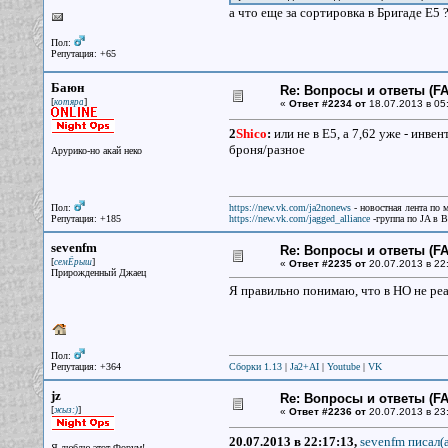
а что еще за сортировка в Бригаде Е5 
Пол:
Репутация: +65
Баюн
Re: Вопросы и ответы (FAQ
[
]
котяра
«
Ответ #2234 от
18.07.2013 в 05
2
Shico
:
или не в Е5, а 7,62 уже - инв
броня/разное
Арурико-но акай неко
Пол:
https://new.vk.com/ja2nonews
- новостная лента по 
Репутация: +185
https://new.vk.com/jagged_alliance
-группа по JA в 
sevenfm
Re: Вопросы и ответы (FAQ
[
]
семЁрыш
«
Ответ #2235 от
20.07.2013 в 22
Прирожденный Джаец
Я правильно понимаю, что в НО не реа
Пол:
Репутация: +364
Сборки 1.13
|
Ja2+AI
|
Youtube
|
VK
jz
Re: Вопросы и ответы (FAQ
[
]
жыз:)
«
Ответ #2236 от
20.07.2013 в 23
20.07.2013 в 22:17:13,
sevenfm писал(a
Я люблю этот Форум!