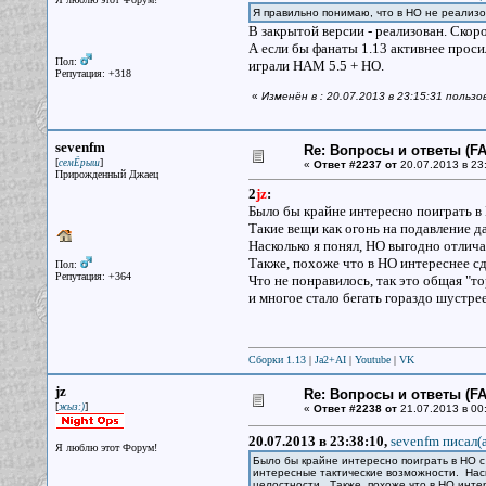
Я правильно понимаю, что в НО не реализо
В закрытой версии - реализован. Скор
А если бы фанаты 1.13 активнее просил
Пол:
играли HAM 5.5 + НО.
Репутация: +318
«
Изменён в : 20.07.2013 в 23:15:31 пользо
sevenfm
Re: Вопросы и ответы (FAQ
[
]
семЁрыш
«
Ответ #2237 от
20.07.2013 в 23
Прирожденный Джаец
2
jz
:
Было бы крайне интересно поиграть в
Такие вещи как огонь на подавление 
Насколько я понял, НО выгодно отличае
Также, похоже что в НО интереснее с
Пол:
Репутация: +364
Что не понравилось, так это общая "то
и многое стало бегать гораздо шустрее
Сборки 1.13
|
Ja2+AI
|
Youtube
|
VK
jz
Re: Вопросы и ответы (FAQ
[
]
жыз:)
«
Ответ #2238 от
21.07.2013 в 00:
20.07.2013 в 23:38:10,
sevenfm писал(a
Я люблю этот Форум!
Было бы крайне интересно поиграть в НО с
интересные тактические возможности. Наск
целостности. Также, похоже что в НО инте