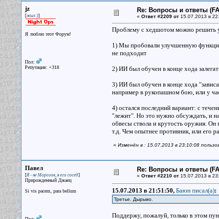
jz
Re: Вопросы и ответы (FAQ
[
]
жыз:)
«
Ответ #2209 от
15.07.2013 в 22
Проблему с хедшотом можно решить 
Я люблю этот Форум!
1) Мы пробовали улучшенную функцию 
не подходит
Пол:
Репутация: +318
2) ИИ был обучен в конце хода залегат
3) ИИ был обучен в конце хода "зависа
например в рукопашном бою, или у ча
4) остался последний вариант: с тече
"лежит". Но это нужно обсуждать, и 
обвесы ствола и крутость оружия. Он 
т.д. Чем опытнее противник, или его р
«
Изменён в : 15.07.2013 в 23:10:08 пользо
Павел
Re: Вопросы и ответы (FAQ
[
]
Я - не Морозов, я его сосед
«
Ответ #2210 от
15.07.2013 в 23
Прирожденный Джаец
15.07.2013 в 21:51:50,
Баюн писал(a)
:
Si vis pacem, para bellum
Третье. Дырьмо.
Поддержу, пожалуй, только в этом пу
Пол: