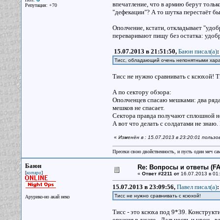
впечатление, что в армию берут тольк
Репутация: +70
"дефекации"? А то шутка перестаёт бы
Ополчение, кстати, откладывает "удоб
переваривают пищу без остатка: удоб
15.07.2013 в 21:51:50,
Баюн писал(a)
:
Тисс, обладающий очень непонятными харак
Тисс не нужно сравнивать с ксюхой! Т
А по сектору обзора:
Ополченцев спасаю мешками: два ряда
мешков не спасает.
Сектора правда получают сплошной 
А вот что делать с солдатами не знаю
«
Изменён в : 15.07.2013 в 23:20:01 польз
Пресеки свою двойственность, и пусть один меч сам
Баюн
Re: Вопросы и ответы (FAQ
[
]
котяра
«
Ответ #2211 от
16.07.2013 в 01:
15.07.2013 в 23:09:56,
Павел писал(a)
:
Тисс не нужно сравнивать с ксюхой!
Арурико-но акай неко
Тисс - это ксюха под 9*39. Конструкт
оружия в джаге - Дальность и урон - в