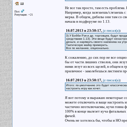
Не все так просто, там есть проблема.
Пол:
Например, когда залезаешь/слезаешь с
Репутация: +21
мерка. В общем, дибилы они там со сво
начала в подфоруме по 1.13.
16.07.2013 в 23:50:17,
jz писал(a)
:
3) У Бобби Рэя и др. торговцев, будут про
средствами 1.13). Эти вещи будут ненастр
деньги, и наряжать своего наемника на ут
Тактическую майку примерить.
Все по желанию, опционально.
К сожалению, до сих пор не все опцио
бы от части лишних стволов, они лезут
ними лезут из всех щелей, в общем в г
приличное - заколебешься листинги про
16.07.2013 в 23:50:17,
jz писал(a)
:
Итого: по-умолчанию это будет классическ
настроить игру как хочет.
Я вот потому и выражаю некоторые сом
можете отключить и ваще настроить и
частично неотключаемы, кучи говна ф
100% в конце вылезет куча фатальных 
фичей.
Очень не хотелось бы, чтобы и НО пре