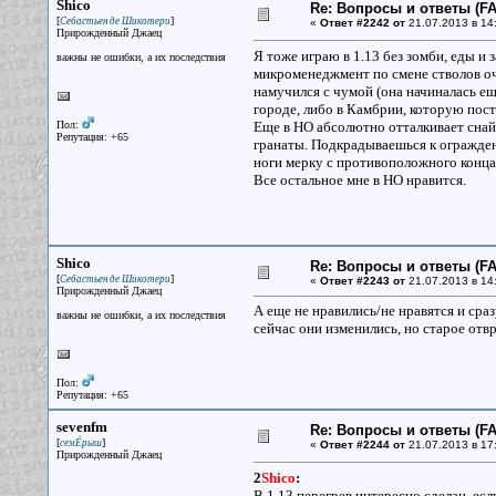
Shico
Re: Вопросы и ответы (FAQ
[
]
Себастьен де Шикотери
«
Ответ #2242 от
21.07.2013 в 14
Прирожденный Джаец
Я тоже играю в 1.13 без зомби, еды и
важны не ошибки, а их последствия
микроменеджмент по смене стволов оч. н
намучился с чумой (она начиналась ещ
городе, либо в Камбрии, которую пос
Пол:
Еще в НО абсолютно отталкивает снайп
Репутация: +65
гранаты. Подкрадываешься к ограждени
ноги мерку с противоположного конца
Все остальное мне в НО нравится.
Shico
Re: Вопросы и ответы (FAQ
[
]
Себастьен де Шикотери
«
Ответ #2243 от
21.07.2013 в 14
Прирожденный Джаец
А еще не нравились/не нравятся и сра
важны не ошибки, а их последствия
сейчас они изменились, но старое отв
Пол:
Репутация: +65
sevenfm
Re: Вопросы и ответы (FAQ
[
]
семЁрыш
«
Ответ #2244 от
21.07.2013 в 17
Прирожденный Джаец
2
Shico
:
В 1.13 перегрев интересно сделан, есл