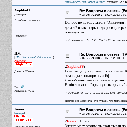
https://new.vk.com/jagged_alliance
-группа по JA в 
XapbkoFF
Re: Вопросы и ответы (FAQ
Димитрий
«
Ответ #2205 от
15.07.2013 в 02
Я люблю этот Форум!
Вопрос по поводу квеста "Эпидемия". 
делать? и как открыть двери в централ
пожалуйста
Репутация: ---
«
Изменён в : 15.07.2013 в 02:28:54 польз
ПМ
Re: Вопросы и ответы (FAQ
[
]
JA'ец. Настоящий. Одна штука :
«
Ответ #2206 от
15.07.2013 в 05
Кардинал
2
XapbkoFF
:
Если вакцину взорвали, то все плохо. 
Джаец - НОчник
чем не дать подорвать сейф.
Двери/стены там специально сделаны 
Разбить окно, и "прыгнуть на крышу" с
Пол:
Репутация: +712
«
Изменён в : 15.07.2013 в 05:28:08 польз
Детство без Интернета - это лучшее, что могла под
Баюн
Re: Вопросы и ответы (FAQ
[
]
котяра
«
Ответ #2207 от
15.07.2013 в 21
2
Баюн
:
Update)
Значит, могу оформить свои мысли по п
Арурико-но акай неко