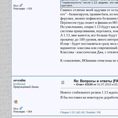
"тормознутость" после 1.13, видимо, это св
шустрее.
Пол:
Репутация: +318
Главнео отличие моей задумки от оста
его" - балансируем, правим баги, из н
форумах, можно пофиксить большинств
Перенесем туда сюжет и фишки из НО 
По-умолчанию, опции 1.13 будут как в
системы прицеливания, перехвата, зомб
А 1.13, мне кажется, все больше будут
прокачку до 100 уровня, много интерне
И еще - будет поставляться сразу весь
вариантов: классика или современный
Классика - классическая Джа, с отклю
К сожалению, НОшники этим пока не и
sevenfm
Re: Вопросы и ответы (FAQ
[
]
семЁрыш
«
Ответ #2239 от
21.07.2013 в 02
Прирожденный Джаец
Нового стабильного релиза 1.13 ждат
Я бы поставил на некоторую доработ
Пол:
Репутация: +364
Сборки 1.13
|
Ja2+AI
|
Youtube
|
VK