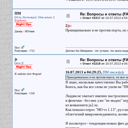
ПМ
Re: Вопросы и ответы (FAQ
[
]
JA'ец. Настоящий. Одна штука :
«
Ответ #2217 от
16.07.2013 в 04
Кардинал
2
jz
:
Принципиально я не против порта, но 
Джаец - НОчник
Пол:
Репутация: +712
Детство без Интернета - это лучшее, что могла под
jz
Re: Вопросы и ответы (FAQ
[
]
жыз:)
«
Ответ #2218 от
16.07.2013 в 04
16.07.2013 в 04:29:25,
ПМ писал(a)
:
Я люблю этот Форум!
Принципиально я не против порта, но все п
Я знаю, насколько качественно Вы раб
Боюсь, как бы все силы не ушли на "ПМ
Пол:
Репутация: +318
Людям не хватает именно настроенного
и фенечки - без них уже "не модно" и
из комьюнити ja2.su.
Как показал опрос "НО vs 1.13", русск
облегчений микроменеджмента, возможн
Я посмотрел - тенденция новых фич дел
военных.