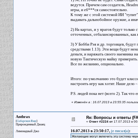
ведутся. Причем сам создатель, Headr
игры, и еб***ся самостоятельно.
К тому же с этой системой ИИ "тупит",
выдавать дальнобойное оружие, а инач
2) На картах, и у врагов будут только
отточенных, отбалансированных, как в
3) У Бобби Рэя и др. торговцев, буду
средствами 1.13). Эти вещи будут нен
деньги, и наряжать своего наемника н
новую Тактическую майку примерить.
Все по желанию, опционально.
Итого: по-умолчанию это будет клас
настроить игру как хотят. Наше дело 
P.S. людей пока нет (всего 2). Так что
«
Изменён в : 16.07.2013 в 23:55:35 пользо
Anthrax
Re: Вопросы и ответы (FAQ
[
]
Сибирская Язва
«
Ответ #2224 от
17.07.2013 в 00
Прирожденный Джаец
16.07.2013 в 23:50:17,
jz писал(a)
:
Лимонадный Джо
Желающие могут включить эту систему чере