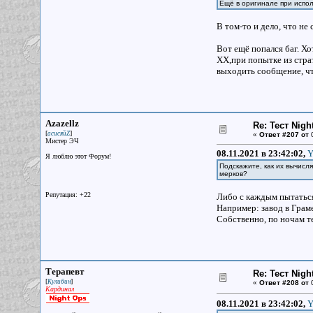
Ещё в оригинале при испол
В том-то и дело, что не
Вот ещё попался баг. Хо
XX,при попытке из страт
выходить сообщение, чт
Azazellz
Re: Тест Nig
[
]
асисяйZ
«
Ответ #207 от
0
Мистер ЭЧ
08.11.2021 в 23:42:02,
Y
Я люблю этот Форум!
Подскажите, как их вычисл
мерков?
Репутация: +22
Либо с каждым пытаться
Например: завод в Граме,
Собственно, по ночам т
Терапевт
Re: Тест Nig
[
]
Кулибин
«
Ответ #208 от
0
Кардинал
08.11.2021 в 23:42:02,
Y