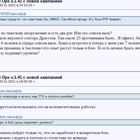
ht Ops v.1.41 с новой кампанией
9.11.2021 в 18:15:33 »
WAD писал(a)
:
овых средств - не советовал бы. ИМХО, Сан-Мона проще. И у Тони РПГ бывают.
а по тяжелому вооружению и есть два рпг. Или это совсем мало?
коло верхнего сектора Драссена. Там около 25 противников было... Я офигел. З
6 человек в отряде совсем мало. Хамуса встретил и теперь у меня уже 7 челов
а прокачки, я так понял что опыт растет только в бою. То есть можно брать л
азу поднимет уровень?
ht Ops v.1.41 с новой кампанией
9.11.2021 в 19:00:20 »
ars писал(a)
:
о инвалида и качать ему ТТХ и платить копейки?
ируется использовать его на вспомогательных работах.
Bars писал(a)
:
адет в бой сразу поднимет уровень?
опыта пойдёт только то, что он заработает в конкретном бою.
ожно следить в лэптопе в статистике по команде.