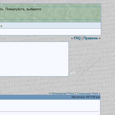
ть. Пожалуйста, выберите:
ия
«
FAQ
|
Правила
»
«
Предыдущая Тема
|
Следующая Тема
»
Прочитано 357728 раз