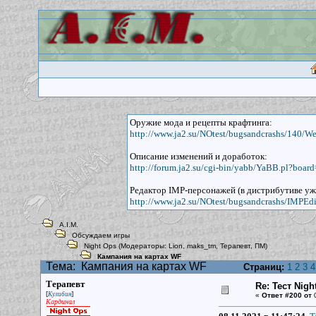
Оружие мода и рецепты крафтинга:
http://www.ja2.su/NOtest/bugsandcrashs/140/W
Описание изменений и доработок:
http://forum.ja2.su/cgi-bin/yabb/YaBB.pl?boar
Редактор IMP-персонажей (в дистрибутиве уж
http://www.ja2.su/NOtest/bugsandcrashs/IMPEdit
A.I.M.
Обсуждаем игры
Night Ops
(Модераторы:
Lion
,
maks_tm
,
Терапевт
,
ПМ
)
Кампания на картах WF
Тема:
Кампания на картах WF
Страниц:
1
2
3
4
Терапевт
Re: Тест Nig
[
]
Кулибин
«
Ответ #200 от
0
Кардинал