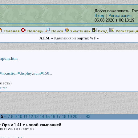
Добро пожаловать, Гос
Вход
||
Регистрация
.
06.08.2026 в 06:13:19
Главная
Помощь
Поиск
Участники
Вход
Регистрац
A.I.M.
« Кампания на картах WF »
eapons.htm
d=no;action=display;num=150...
е есть)
.rar
5
6
7
8
9
10
11
12
13
14
15
16
17
18
19
20
...
43
ht Ops v.1.41 с новой кампанией
8.11.2021 в 12:00:18 »