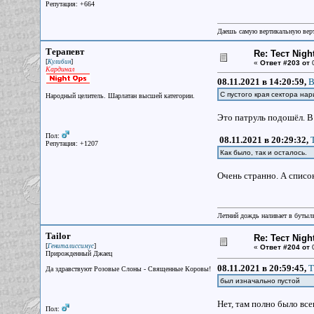
Репутация: +664
Даешь самую вертикальную верт
Терапевт
Re: Тест Nig
[
]
Кулибин
«
Ответ #203 от
0
Кардинал
08.11.2021 в 14:20:59,
B
С пустого края сектора на
Народный целитель. Шарлатан высшей категории.
Это патруль подошёл. В 
Пол:
08.11.2021 в 20:29:32,
Репутация: +1207
Как было, так и осталось.
Очень странно. А списо
Летний дождь наливает в бутылк
Tailor
Re: Тест Nig
[
]
Гениталиссимус
«
Ответ #204 от
0
Прирожденный Джаец
08.11.2021 в 20:59:45,
Т
Да здравствуют Розовые Слоны - Священные Коровы!
был изначально пустой
Нет, там полно было все
Пол: