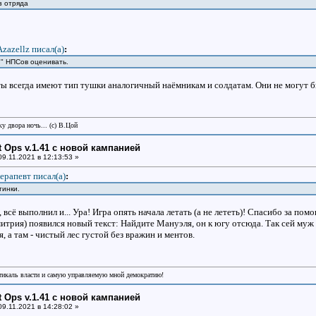
з отряда
Azazellz писал(a)
:
и" НПСов оценивать.
ы всегда имеют тип тушки аналогичный наёмникам и солдатам. Они не могут бы
у двора ночь... (с) В.Цой
ht Ops v.1.41 с новой кампанией
9.11.2021 в 12:13:53 »
ерапевт писал(a)
:
тинки.
всё выполнил и... Ура! Игра опять начала летать (а не лететь)! Спасибо за пом
итрия) появился новый текст: Найдите Мануэля, он к югу отсюда. Так сей муж 
я, а там - чистый лес густой без вражин и ментов.
икаль власти и самую управляемую мной демократию!
ht Ops v.1.41 с новой кампанией
9.11.2021 в 14:28:02 »