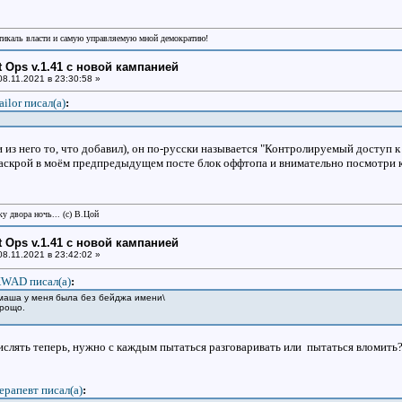
икаль власти и самую управляемую мной демократию!
ht Ops v.1.41 с новой кампанией
8.11.2021 в 23:30:58 »
ailor писал(a)
:
и из него то, что добавил), он по-русски называется "Контролируемый доступ 
Раскрой в моём предпредыдущем посте блок оффтопа и внимательно посмотри 
у двора ночь... (с) В.Цой
ht Ops v.1.41 с новой кампанией
8.11.2021 в 23:42:02 »
WAD писал(a)
:
маша у меня была без бейджа имени\
орощо.
ислять теперь, нужно с каждым пытаться разговаривать или пытаться вломить?
ерапевт писал(a)
: