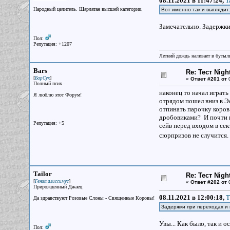
08.11.2021 в 11:47:24,
T
Народный целитель. Шарлатан высшей категории.
Вот именно так и выглядит
Замечательно. Задержки
Пол:
Репутация: +1207
Летний дождь наливает в бутылк
Bars
Re: Тест Nig
[
]
БарСук
«
Ответ #201 от
0
Полный псих
наконец то начал играть
Я люблю этот Форум!
отрядом пошел вниз в Э
отпинать парочку коров.
дробовиками? И почти их
Репутация: +5
сейв перед входом в сек
сюрпризов не случится. 
Tailor
Re: Тест Nig
[
]
Гениталиссимус
«
Ответ #202 от
0
Прирожденный Джаец
08.11.2021 в 12:00:18,
Т
Да здравствуют Розовые Слоны - Священные Коровы!
Задержки при переходах и
Увы... Как было, так и о
Пол: