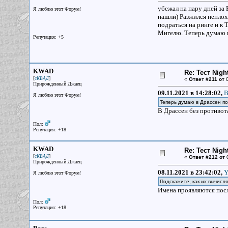
убежал на пару дней за 
Я люблю этот Форум!
нашли) Разжился неплохи
подраться на ринге и к 
Мигелю. Теперь думаю в
Репутация: +5
KWAD
Re: Тест Nig
[
]
сКВАД
«
Ответ #211 от
0
Прирожденный Джаец
09.11.2021 в 14:28:02,
B
Я люблю этот Форум!
Теперь думаю в Драссен по
В Драссен без противот
Пол:
Репутация: +18
KWAD
Re: Тест Nig
[
]
сКВАД
«
Ответ #212 от
0
Прирожденный Джаец
08.11.2021 в 23:42:02,
Y
Я люблю этот Форум!
Подскажите, как их вычисл
Имена проявляются посл
Пол:
Репутация: +18