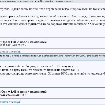
ьзовании варева нельзя стрелять. Это его быстро выветривает.
 стрелял. И даже водку не пил, чтоб перегара не было. Видимо жуки не той сис
тел отправить Грома в шахту, нажал перейти в сектор без отряда, только его к
егической карты отправить куда-то, сначала выходило сообщение, что не может 
о эта машина может ездить только по дорогам. Видимо в секторе ХХ в машину 
ht Ops v.1.41 с новой кампанией
9.11.2021 в 01:05:22 »
aromir писал(a)
:
ять теперь, нужно с каждым пытаться разговаривать или пытаться вломить? Или какие-то о
 говорить, либо по "подозрительности" НПСов оценивать.
 ночь, а в цеху какой-то чел стоит. Явно ж не просто так =)
еррористов проще всего вычислять. Обычные НПСы ночью либо исчезают, либо 
ht Ops v.1.41 с новой кампанией
9.11.2021 в 10:54:44 »
aromir писал(a)
: