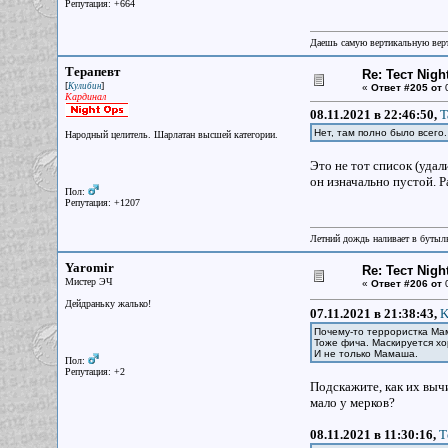
Репутация: +664
Даешь самую вертикальную верт
Терапевт
Re: Тест Nig
[
]
Кулибин
«
Ответ #205 от
0
Кардинал
08.11.2021 в 22:46:50,
T
Нет, там полно было всего.
Народный целитель. Шарлатан высшей категории.
Это не тот список (удал
он изначально пустой. 
Пол:
Репутация: +1207
Летний дождь наливает в бутылк
Yaromir
Re: Тест Nig
Мистер ЭЧ
«
Ответ #206 от
0
Дейдраньку жалько!
07.11.2021 в 21:38:43,
K
Почему-то террористка Ма
Тоже фича. Маскируется х
И не только Мамаша.
Пол:
Репутация: +2
Подскажите, как их выч
мало у мерков?
08.11.2021 в 11:30:16,
Т