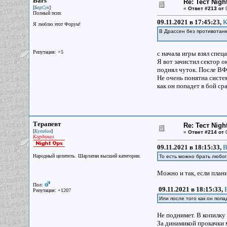
Bars
Re: Тест Nig
[
]
БарСук
«
Ответ #213 от
0
Полный псих
09.11.2021 в 17:45:23,
K
Я люблю этот Форум!
В Драссен без противотанк
Репутация: +5
с начала игры взял спец
Я вот зачистил сектор о
поднял чуток. После ВФ 
Не очень понятна систем
как он попадет в бой ср
Терапевт
Re: Тест Nig
[
]
Кулибин
«
Ответ #214 от
0
Кардинал
09.11.2021 в 18:15:33,
B
Народный целитель. Шарлатан высшей категории.
То есть можно брать любог
Можно и так, если план
Пол:
09.11.2021 в 18:15:33,
Репутация: +1207
Или после того как он поп
Не поднимет. В копилку 
За динамикой прокачки м