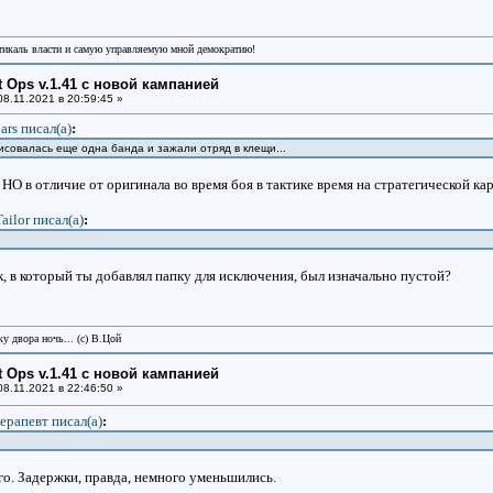
икаль власти и самую управляемую мной демократию!
ht Ops v.1.41 с новой кампанией
8.11.2021 в 20:59:45 »
ars писал(a)
:
рисовалась еще одна банда и зажали отряд в клещи...
НО в отличие от оригинала во время боя в тактике время на стратегической кар
Tailor писал(a)
:
к, в который ты добавлял папку для исключения, был изначально пустой?
у двора ночь... (с) В.Цой
ht Ops v.1.41 с новой кампанией
8.11.2021 в 22:46:50 »
ерапевт писал(a)
:
го. Задержки, правда, немного уменьшились.