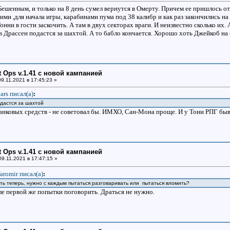
Бешенным, и только на 8 день сумел вернутся в Омерту. Причем ее пришлось от
ми ,для начала игры, карабинами пума под 38 калибр и как раз закончились н
Тонни в гости заскочить. А там в двух секторах враги. И неизвестно сколько их
 Драссен подастся за шахтой. А то бабло кончается. Хорошо хоть Джейкоб на 
ht Ops v.1.41 с новой кампанией
9.11.2021 в 17:45:23 »
ars писал(a)
:
дастся за шахтой
анковых средств - не советовал бы. ИМХО, Сан-Мона проще. И у Тони РПГ бы
ht Ops v.1.41 с новой кампанией
9.11.2021 в 17:47:15 »
aromir писал(a)
:
ять теперь, нужно с каждым пытаться разговаривать или пытаться вломить?
е первой же попытки поговорить. Драться не нужно.