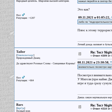
Народный целитель. Шарлатан высшей категории.
нажал перейти в сектор бе
Это как?
Пол:
09.11.2021 в 01:05:22,
Репутация: +1207
либо по "подозрительност
Плюс к этому террорист
Летний дождь наливает в бутылк
Tailor
Re: Тест Nig
[
]
Гениталиссимус
«
Ответ #209 от
0
Прирожденный Джаец
08.11.2021 в 23:30:58,
Т
Да здравствуют Розовые Слоны - Священные Коровы!
внимательно посмотри кар
Посмотрел внимательно, 
Пол:
У Мигеля (при найме Дм
Репутация: +664
игре я туда сразу сунулс
Даешь самую вертикальную верт
Bars
Re: Тест Nig
[
]
БарСук
«
Ответ #210 от
0
Полный псих