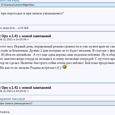
ailor писал(a)
:
: D:\Games2\Ja2no\NightOps
 при переходах и при записи уменьшились?
у двора ночь... (с) В.Цой
ht Ops v.1.41 с новой кампанией
8.11.2021 в 14:20:59 »
 этот мол. Первый день, нормальный режим сложности и уже нужен врач не смо
стони за Бешенным. Думаю 2 дня потеряю за то будет механик. В секторе с фе
 И уйти по английски. А тут еще одна корова сама подошла поближе. Ну в общ
 замочил когда откуда не возьмись в спину несколько очередей. С пустого кра
тор не сделал. Наличие быстрого сейва очень расслабляет. Бой пока продолжает
Но как то не ласково Родина встречает (С)
ht Ops v.1.41 с новой кампанией
8.11.2021 в 20:29:32 »
ерапевт писал(a)
:
 при записи уменьшились?
сталось.