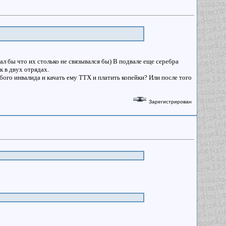
нал бы что их столько не связывался бы) В подвале еще серебра
ек в двух отрядах.
юбого инвалида и качать ему ТТХ и платить копейки? Или после того
Зарегистрирован