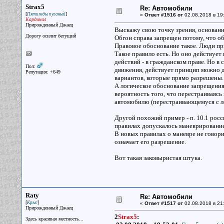
Strax5
Re: Автомобили
[
]
Пятижды пуганый
«
Ответ #1516 от
02.08.2018 в 19
Кардинал
Прирожденный Джаец
Выскажу свою точку зрения, основанн
Дорогу осилит бегущий
Обгон справа запрещен потому, что об
Правовое обоснование такое. Люди при
Такое правило есть. Но оно действует
действий - в гражданском праве. Но в
Пол:
движения, действует принцип можно де
Репутация: +649
вариантов, которые прямо разрешены. 
А логическое обоснование запрещения 
вероятность того, что перестраиваяс
автомобилю (перестраивающемуся с ле
Другой похожий пример - п. 10.1 рос
правилах допускалось маневрирование
В новых правилах о маневре не говори
означает его разрешение.
Вот такая заковыристая штука.
Raty
Re: Автомобили
[
]
Крыс
«
Ответ #1517 от
02.08.2018 в 21
Прирожденный Джаец
2
Strax5
:
Здесь красивая местность...