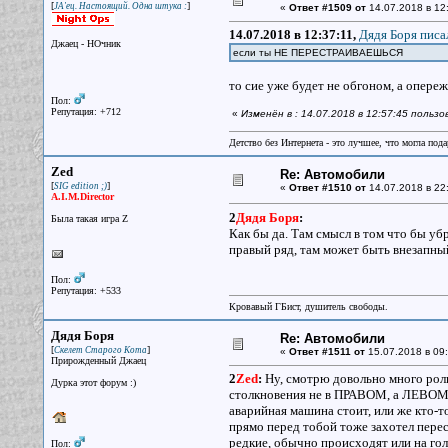
[
]
JA'ец. Настоящий. Одна штука :
«
Ответ #1509 от
14.07.2018 в 12
14.07.2018 в 12:37:11,
Дядя Боря писал
Джаец - НОчник
если ты НЕ ПЕРЕСТРАИВАЕШЬСЯ
то сие уже будет не обгоном, а опере
Пол:
Репутация: +712
«
Изменён в : 14.07.2018 в 12:57:45 польз
Детство без Интернета - это лучшее, что могла под
Zed
Re: Автомобили
[
]
SIG edition ;)
«
Ответ #1510 от
14.07.2018 в 22
A.I.M.Director
2
Дядя Боря
:
Была такая игра Z
Как бы да. Там смысл в том что бы у
правый ряд, там может быть внезапный
Пол:
Репутация: +533
Кровавый ГБист, душитель свободы.
Дядя Боря
Re: Автомобили
[
]
Скелет Старого Кота
«
Ответ #1511 от
15.07.2018 в 09:
Прирожденный Джаец
2
Zed
:
Ну, смотрю довольно много роли
Дурка этот форум :)
столкновения не в ПРАВОМ, а ЛЕВОМ ря
аварийная машина стоит, или же кто-то
прямо перед тобой тоже захотел перес
редкие, обычно происходят или на гол
Пол: