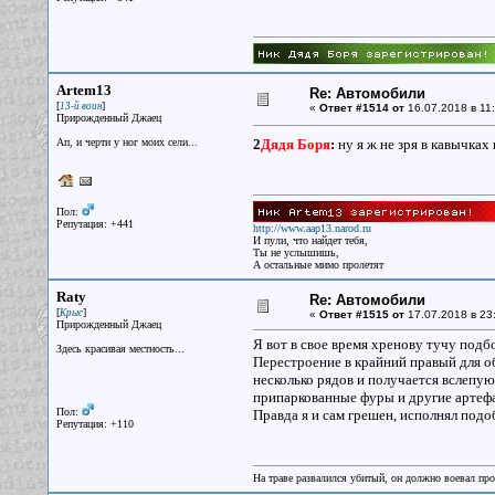
Artem13
Re: Автомобили
[
]
13-й воин
«
Ответ #1514 от
16.07.2018 в 11:
Прирожденный Джаец
Ап, и черти у ног моих сели...
2
Дядя Боря
:
ну я ж не зря в кавычках 
Пол:
Репутация: +441
http://www.aap13.narod.ru
И пули, что найдет тебя,
Ты не услышишь,
А остальные мимо пролетят
Raty
Re: Автомобили
[
]
Крыс
«
Ответ #1515 от
17.07.2018 в 23
Прирожденный Джаец
Я вот в свое время хренову тучу подб
Здесь красивая местность...
Перестроение в крайний правый для обг
несколько рядов и получается вслепую
припаркованные фуры и другие артеф
Пол:
Правда я и сам грешен, исполнял подо
Репутация: +110
На траве развалился убитый, он должно воевал прот