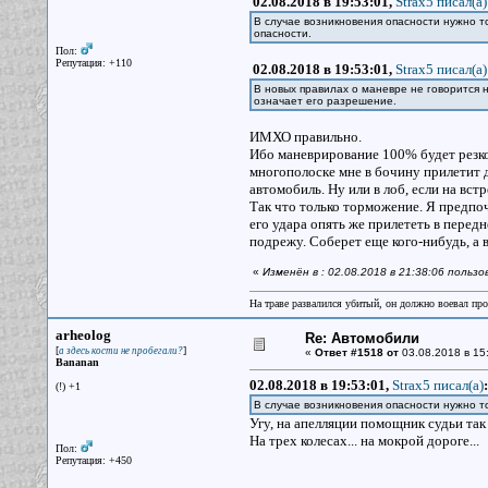
02.08.2018 в 19:53:01,
Strax5 писал(a)
В случае возникновения опасности нужно т
опасности.
Пол:
Репутация: +110
02.08.2018 в 19:53:01,
Strax5 писал(a)
В новых правилах о маневре не говорится н
означает его разрешение.
ИМХО правильно.
Ибо маневрирование 100% будет резкое
многополоске мне в бочину прилетит 
автомобиль. Ну или в лоб, если на вст
Так что только торможение. Я предпо
его удара опять же прилететь в передне
подрежу. Соберет еще кого-нибудь, а в
«
Изменён в : 02.08.2018 в 21:38:06 польз
На траве развалился убитый, он должно воевал прот
arheolog
Re: Автомобили
[
]
а здесь кости не пробегали?
«
Ответ #1518 от
03.08.2018 в 15
Bananan
02.08.2018 в 19:53:01,
Strax5 писал(a)
:
(!) +1
В случае возникновения опасности нужно 
Угу, на апелляции помощник судьи так
На трех колесах... на мокрой дороге...
Пол:
Репутация: +450