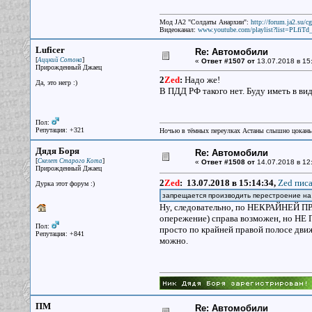
Мод JA2 "Солдаты Анархии":
http://forum.ja2.su/
Видеоканал:
www.youtube.com/playlist?list=PLfi
Luficer
Re: Автомобили
[
]
Аццкий Сотона
«
Ответ #1507 от
13.07.2018 в 15
Прирожденный Джаец
2
Zed
:
Надо же!
Да, это негр :)
В ПДД РФ такого нет. Буду иметь в виду
Пол:
Репутация: +321
Ночью в тёмных переулках Астаны слышно цокань
Дядя Боря
Re: Автомобили
[
]
Скелет Старого Кота
«
Ответ #1508 от
14.07.2018 в 12:
Прирожденный Джаец
2
Zed
:
13.07.2018 в 15:14:34,
Zed писа
Дурка этот форум :)
запрещается производить перестроение н
Ну, следовательно, по НЕКРАЙНЕЙ ПРА
опережение) справа возможен, но Н
Пол:
просто по крайней правой полосе движе
Репутация: +841
можно.
ПМ
Re: Автомобили