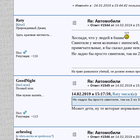
«
Изменён в : 24.01.2019 в 15:44:42 пользо
Raty
Re: Автомобили
[
]
Крыс
«
Ответ #1544 от
14.02.2019 в 15
Прирожденный Джаец
Здесь красивая местность...
Хоспади, что у людей в башке
Свинтили у меня колпачки с ниппелей,
примечательные, я бы сказал даже нев
Пол:
Но ладно бы просто свинтили, так на 
Репутация: +110
На траве развалился убитый, он должно воевал прот
GoodNight
Re: Автомобили
[
]
Злой ночи
«
Ответ #1545 от
14.02.2019 в 15
Полный псих
14.02.2019 в 15:17:59,
Raty писал(a)
:
Мне нужно выпить...
Но ладно бы просто свинтили, так на 2 из 
Может дети, ну те которые нормально 
Пол:
Репутация: +113
arheolog
Re: Автомобили
[
]
а здесь кости не пробегали?
«
Ответ #1546 от
14.02.2019 в 20
Bananan