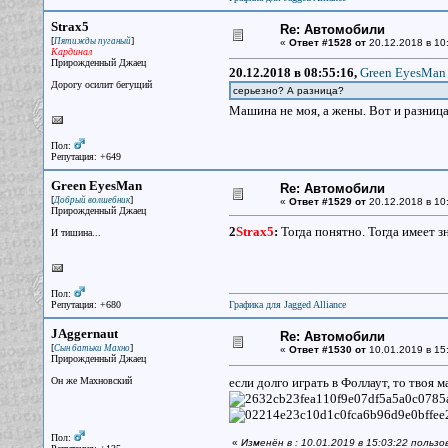
Strax5
Re: Автомобили
[
]
Пятижды пуганый
«
Ответ #1528 от
20.12.2018 в 10
Кардинал
Прирожденный Джаец
20.12.2018 в 08:55:16,
Green EyesMan 
Дорогу осилит бегущий
серьезно? А разница?
Машина не моя, а жены. Вот и разниц
Пол:
Репутация: +649
Green EyesMan
Re: Автомобили
[
]
Добрый волшебник
«
Ответ #1529 от
20.12.2018 в 10
Прирожденный Джаец
2
Strax5
:
Тогда понятно. Тогда имеет з
И тишина...
Пол:
Репутация: +680
Графика для Jagged Alliance
JAggernaut
Re: Автомобили
[
]
Сын батьки Махно
«
Ответ #1530 от
10.01.2019 в 15
Прирожденный Джаец
Он же Махновский
если долго играть в Фоллаут, то твоя 
Пол:
«
Изменён в : 10.01.2019 в 15:03:22 польз