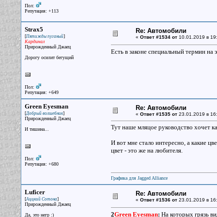
Пол:
Репутация: +113
Strax5
Re: Автомобили
[
]
Пятижды пуганый
«
Ответ #1534 от
10.01.2019 в 19
Кардинал
Прирожденный Джаец
Есть в законе специальный термин на 
Дорогу осилит бегущий
Пол:
Репутация: +649
Green Eyesman
Re: Автомобили
[
]
Добрый волшебник
«
Ответ #1535 от
23.01.2019 в 16
Прирожденный Джаец
Тут наше мляцое руководство хочет к
И тишина...
И вот мне стало интересно, а какие ц
цвет - это же на любителя.
Пол:
Репутация: +680
Графика для Jagged Alliance
Luficer
Re: Автомобили
[
]
Аццкий Сотона
«
Ответ #1536 от
23.01.2019 в 16
Прирожденный Джаец
2
Green Eyesman
:
На которых грязь ви
Да, это негр :)