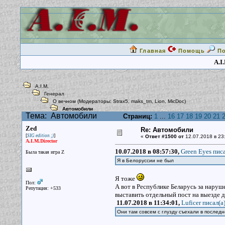
Главная
Помощь
П
A.I
A.I.M.
Генерал
О вечном
(Модераторы:
Strax5
,
maks_tm
,
Lion
,
MicDoc
)
Автомобили
Тема:
Автомобили
Страниц:
1
...
16
17
18
19
20
21
Zed
Re: Автомобили
[
]
SIG edition ;)
«
Ответ #1500 от
12.07.2018 в 23
A.I.M.Director
10.07.2018 в 08:57:30,
Green Eyes писа
Была такая игра Z
Я в Белоруссии не был
Я тоже
Пол:
А вот в Республике Беларусь за нару
Репутация: +533
выставить отдельный пост на выезде д
11.07.2018 в 11:34:01,
Luficer писал(a
Они там совсем с глузду съехали в послед