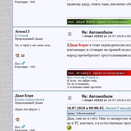
Репутация: +841
правому ряду, опять таки, внезапно об
Artem13
Re: Автомобили
[
]
13-й воин
«
Ответ #1512 от
16.07.2018 в 09
Прирожденный Джаец
2
Дядя Боря
:
я тоже периодически пос
Ап, и черти у ног моих сели...
влетающих в стоящие на правой полосе
народ пренебрегает треугольниками и
Пол:
Репутация: +441
http://www.aap13.narod.ru
И пули, что найдет тебя,
Ты не услышишь,
А остальные мимо пролетят
Дядя Боря
Re: Автомобили
[
]
Скелет Старого Кота
«
Ответ #1513 от
16.07.2018 в 10
Прирожденный Джаец
16.07.2018 в 09:00:45,
Artem13 писал(
Дурка этот форум :)
вижу "обочечников"
Дык, они не в счёт. Они то конкретно 
не в ТС влетают, а в естественные преп
Пол:
Репутация: +841