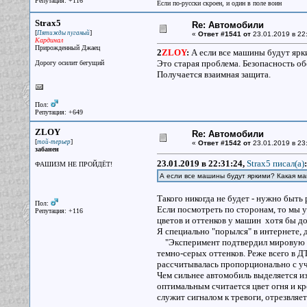
Репутация: +116
Если по-русски скроен, и один в поле воин
Strax5
Re: Автомобили
[
]
Пятижды пуганый
«
Ответ #1541 от
23.01.2019 в 22
Кардинал
Прирожденный Джаец
2
ZLOY
:
А если все машины будут ярки
Это старая проблема. Безопасность об
Дорогу осилит бегущий
Получается взаимная защита.
Пол:
Репутация: +649
ZLOY
Re: Автомобили
[
]
той-терьер
«
Ответ #1542 от
23.01.2019 в 23
забанен
23.01.2019 в 22:31:24,
Strax5 писал(a)
:
ФАШИЗМ НЕ ПРОЙДЁТ!
А если все машины будут яркими? Какая маш
Такого никогда не будет - нужно быть
Пол:
Если посмотреть по сторонам, то мы у
Репутация: +116
цветов и оттенков у машин хотя бы до
Я специально "порылся" в интернете, 
"Эксперимент подтвердил мировую ст
темно-серых оттенков. Реже всего в 
рассчитывалась пропорционально с уче
Чем сильнее автомобиль выделяется и
оптимальным считается цвет огня и кр
служит сигналом к тревоги, отрезвляет