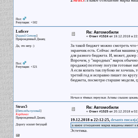
2
Strax5
:
а какое отношение марка маш
Пол:
Репутация: +502
Luficer
Re: Автомобили
[
]
Аццкий Сотона
«
Ответ #1524 от
19.12.2018 в 22
Прирожденный Джаец
За такой бюджет можно смотреть что-т
Да, это негр :)
экранчик есть. Сейчас любая машина уж
для разного бюджета. И, может, дилер 
Впрочем, у "народных" марок обычно к
Пол:
продажи) поэтому погугли готовые наб
Репутация: +321
А если копать так глубоко не хочешь,
третий год и исправно пишет по кругу.
бюджета, посмотри старшие модели, гд
Ночью в тёмных переулках Астаны слышно цокань
Strax5
Re: Автомобили
[
]
Пятижды пуганый
«
Ответ #1525 от
20.12.2018 в 02
Кардинал
Прирожденный Джаец
19.12.2018 в 22:12:25,
desants писал(a
Дорогу осилит бегущий
а какое отношение марка машины имеет к 
Эстетика.