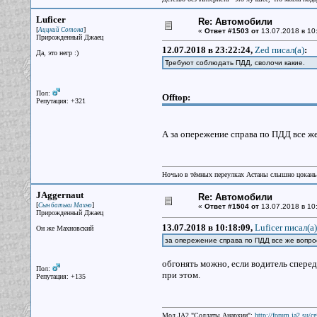
Luficer
Re: Автомобили
[
]
Аццкий Сотона
«
Ответ #1503 от
13.07.2018 в 10
Прирожденный Джаец
12.07.2018 в 23:22:24,
Zed писал(a)
:
Да, это негр :)
Требуют соблюдать ПДД, сволочи какие.
Пол:
Offtop:
Репутация: +321
А за опережение справа по ПДД все же 
Ночью в тёмных переулках Астаны слышно цокань
JAggernaut
Re: Автомобили
[
]
Сын батьки Махно
«
Ответ #1504 от
13.07.2018 в 10
Прирожденный Джаец
13.07.2018 в 10:18:09,
Luficer писал(a)
Он же Махновский
за опережение справа по ПДД все же вопрос
обгонять можно, если водитель сперед
Пол:
при этом.
Репутация: +135
Мод JA2 "Солдаты Анархии":
http://forum.ja2.su/