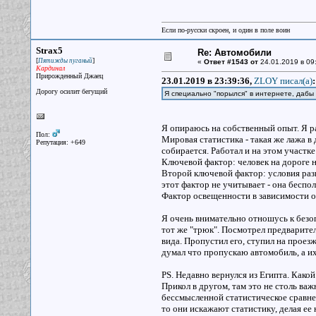
Если по-русски скроен, и один в поле воин
Strax5
Re: Автомобили
[
]
Пятижды пуганый
«
Ответ #1543 от
24.01.2019 в 09
Кардинал
Прирожденный Джаец
23.01.2019 в 23:39:36,
ZLOY писал(a)
:
Дорогу осилит бегущий
Я специально "порылся" в интернете, даб
Я опираюсь на собственный опыт. Я р
Пол:
Мировая статистика - такая же лажа в 
Репутация: +649
собирается. Работал и на этом участке
Ключевой фактор: человек на дороге н
Второй ключевой фактор: условия разн
этот фактор не учитывает - она беспол
Фактор освещенности в зависимости о
Я очень внимательно отношусь к безоп
тот же "трюк". Посмотрел предварител
вида. Пропустил его, ступил на проезж
думал что пропускаю автомобиль, а их
PS. Недавно вернулся из Египта. Како
Прикол в другом, там это не столь важ
бессмысленной статистическое сравне
то они искажают статистику, делая ее