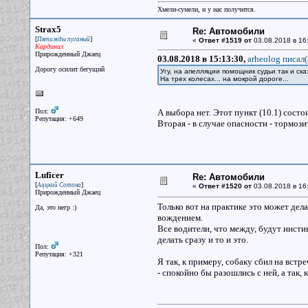
Хмели-сумели, и у нас получится.
Strax5
Re: Автомобили
[
]
Пятижды пуганый
«
Ответ #1519 от
03.08.2018 в 16
Кардинал
Прирожденный Джаец
03.08.2018 в 15:13:30,
arheolog писал(
Дорогу осилит бегущий
Угу, на апелляции помощник судьи так и ск
На трех колесах... на мокрой дороге...
Пол:
А выбора нет. Этот пункт (10.1) состо
Репутация: +649
Вторая - в случае опасности - тормози
Luficer
Re: Автомобили
[
]
Аццкий Сотона
«
Ответ #1520 от
03.08.2018 в 16
Прирожденный Джаец
Только вот на практике это может дел
Да, это негр :)
вождением.
Все водители, что между, будут инсти
делать сразу и то и это.
Пол:
Репутация: +321
Я так, к примеру, собаку сбил на встр
- спокойно бы разошлись с ней, а так, к