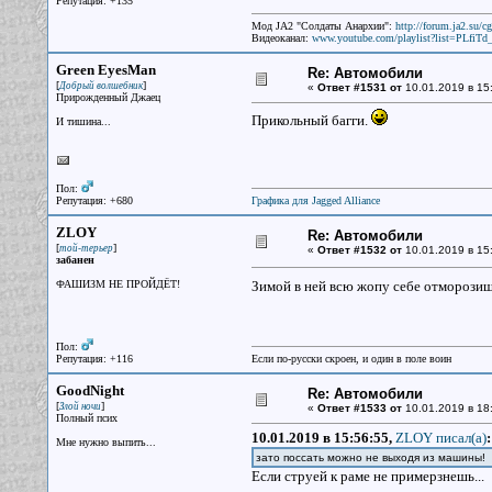
Репутация: +135
Мод JA2 "Солдаты Анархии":
http://forum.ja2.su/
Видеоканал:
www.youtube.com/playlist?list=PLfi
Green EyesMan
Re: Автомобили
[
]
Добрый волшебник
«
Ответ #1531 от
10.01.2019 в 15
Прирожденный Джаец
Прикольный багги.
И тишина...
Пол:
Репутация: +680
Графика для Jagged Alliance
ZLOY
Re: Автомобили
[
]
той-терьер
«
Ответ #1532 от
10.01.2019 в 15
забанен
ФАШИЗМ НЕ ПРОЙДЁТ!
Зимой в ней всю жопу себе отморозиш
Пол:
Репутация: +116
Если по-русски скроен, и один в поле воин
GoodNight
Re: Автомобили
[
]
Злой ночи
«
Ответ #1533 от
10.01.2019 в 18
Полный псих
10.01.2019 в 15:56:55,
ZLOY писал(a)
:
Мне нужно выпить...
зато поссать можно не выходя из машины!
Если струей к раме не примерзнешь...