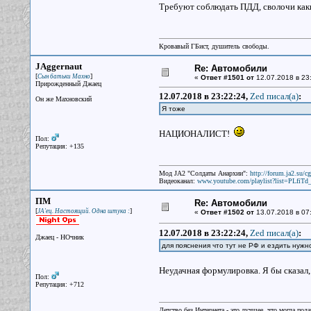
Требуют соблюдать ПДД, сволочи ка
Кровавый ГБист, душитель свободы.
JAggernaut
Re: Автомобили
[
]
Сын батьки Махно
«
Ответ #1501 от
12.07.2018 в 23:
Прирожденный Джаец
12.07.2018 в 23:22:24,
Zed писал(a)
:
Он же Махновский
Я тоже
НАЦИОНАЛИСТ!
Пол:
Репутация: +135
Мод JA2 "Солдаты Анархии":
http://forum.ja2.su/
Видеоканал:
www.youtube.com/playlist?list=PLfi
ПМ
Re: Автомобили
[
]
JA'ец. Настоящий. Одна штука :
«
Ответ #1502 от
13.07.2018 в 07
12.07.2018 в 23:22:24,
Zed писал(a)
:
Джаец - НОчник
для пояснения что тут не РФ и ездить нужн
Неудачная формулировка. Я бы сказал, 
Пол:
Репутация: +712
Детство без Интернета - это лучшее, что могла под