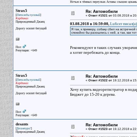
Ночью в тёмных переулках Астаны слышно цокань
Strax5
Re: Автомобили
[
]
Пятижды пуганый
«
Ответ #1521 от
03.08.2018 в 20
Кардинал
Прирожденный Джаец
03.08.2018 в 16:59:00,
Luficer писал(a)
Дорогу осилит бегущий
Я так, к примеру, собаку сбил на встречной
спокойно бы разошлись с ней, а так, как тот 
Пол:
Рекомендуют в таких случаях уворачива
Репутация: +649
а хотят перебежать до конца.
Strax5
Re: Автомобили
[
]
Пятижды пуганый
«
Ответ #1522 от
19.12.2018 в 15
Кардинал
Прирожденный Джаец
Хочу купить видеорегистратор в подар
Дорогу осилит бегущий
Бюджет до 15-20 к дерева.
Пол:
Репутация: +649
desants
Re: Автомобили
[
]
Десантура!
«
Ответ #1523 от
19.12.2018 в 22
Прирожденный Джаец