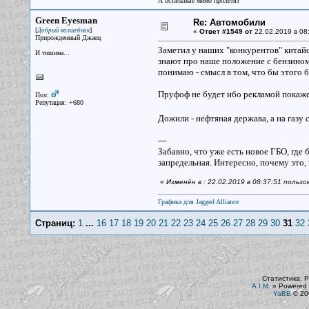
А остальные мимо пролетят
Green Eyesman
Re: Автомобили
[
]
Добрый волшебник
«
Ответ #1549 от
22.02.2019 в 08
Прирожденный Джаец
Заметил у наших "конкурентов" китай
И тишина...
знают про наше положение с бензином, 
понимаю - смысл в том, что бы этого 
Пруфоф не будет ибо рекламой покаже
Пол:
Репутация: +680
Дожили - нефтяная держава, а на газу 
---
Забавно, что уже есть новое ГБО, где
запредельная. Интересно, почему это
«
Изменён в : 22.02.2019 в 08:37:51 польз
Графика для Jagged Alliance
Страниц:
1
...
16
17
18
19
20
21
22
23
24
25
26
27
28
29
30
31
32
Статистика. Р
A.I.M.
»
Powered 
YaBB
© 200