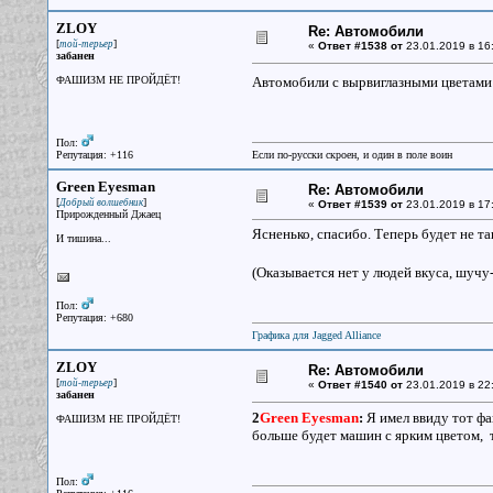
ZLOY
Re: Автомобили
[
]
той-терьер
«
Ответ #1538 от
23.01.2019 в 16
забанен
ФАШИЗМ НЕ ПРОЙДЁТ!
Автомобили с вырвиглазными цветами
Пол:
Репутация: +116
Если по-русски скроен, и один в поле воин
Green Eyesman
Re: Автомобили
[
]
Добрый волшебник
«
Ответ #1539 от
23.01.2019 в 17
Прирожденный Джаец
Ясненько, спасибо. Теперь будет не т
И тишина...
(Оказывается нет у людей вкуса, шучу
Пол:
Репутация: +680
Графика для Jagged Alliance
ZLOY
Re: Автомобили
[
]
той-терьер
«
Ответ #1540 от
23.01.2019 в 22
забанен
2
Green Eyesman
:
Я имел ввиду тот фа
ФАШИЗМ НЕ ПРОЙДЁТ!
больше будет машин с ярким цветом, т
Пол: