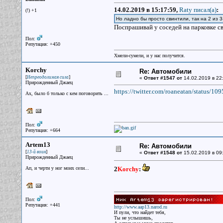
14.02.2019 в 15:17:59,
Raty писал(a)
:
(!) +1
Но ладно бы просто свинтили, так на 2 из 
Поспрашивай у соседей на парковке св
Пол:
Репутация: +450
Хмели-сумели, и у нас получится.
Korchy
Re: Автомобили
[
]
Непреодолимая сила
«
Ответ #1547 от
14.02.2019 в 22
Прирожденный Джаец
https://twitter.com/roaneatan/status/
Ах, было б только с кем поговорить ...
Пол:
Репутация: +664
Artem13
Re: Автомобили
[
]
13-й воин
«
Ответ #1548 от
15.02.2019 в 09
Прирожденный Джаец
Ап, и черти у ног моих сели...
2
Korchy
:
Пол:
Репутация: +441
http://www.aap13.narod.ru
И пули, что найдет тебя,
Ты не услышишь,