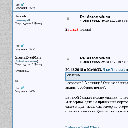
Пол:
Репутация: +649
desants
Re: Автомобили
[
]
Десантура!
«
Ответ #1526 от
20.12.2018 в 06
Прирожденный Джаец
2
Strax5
:
понял)
Пол:
Репутация: +502
Green EyesMan
Re: Автомобили
[
]
Добрый волшебник
«
Ответ #1527 от
20.12.2018 в 08
Прирожденный Джаец
20.12.2018 в 02:46:33,
Strax5 писал(a)
:
И тишина...
Эстетика.
- серьезно? А разница? Они же обычно
видны (особенно новые).
Пол:
Репутация: +680
За такой бюджет можно машину полн
И наверное даже на приличный бортово
такое видел - несколько камер по сто
опасных участков. Удобно - не нужно 
Графика для Jagged Alliance