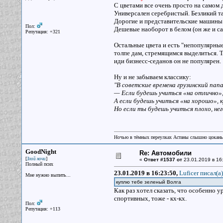
С цветами все очень просто на самом д
Универсален серебристый. Безликий та
Дорогие и представительские машины
Пол:
Дешевые наоборот в белом (он же и са
Репутация: +321
Остальные цвета и есть "непопулярны
толпе дам, стремящимся выделиться. Т
иди бизнесс-седанов он не популярен.
Ну и не забываем классику:
"В советские времена грузинский пап
— Если будешь учиться «на отлично»,
А если будешь учиться «на хорошо», 
Но если ты будешь учиться плохо, него
Ночью в тёмных переулках Астаны слышно цокань
GoodNight
Re: Автомобили
[
]
Злой ночи
«
Ответ #1537 от
23.01.2019 в 16
Полный псих
23.01.2019 в 16:23:50,
Luficer писал(a)
Мне нужно выпить...
куплю тебе зеленый Волга
Как раз хотел сказать, что особенно у
спортивных, тоже - кх-кх.
Пол:
Репутация: +113