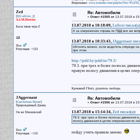
Видеоканал:
www.youtube.com/playlist?list=PLfi
Zed
Re: Автомобили
[
]
SIG edition ;)
«
Ответ #1505 от
13.07.2018 в 15
A.I.M.Director
13.07.2018 в 10:18:09,
Luficer писал(a)
Была такая игра Z
А за опережение справа по ПДД все же вопр
13.07.2018 в 10:33:43,
JAggernaut писа
Пол:
обгонять можно, если водитель спереди на
Репутация: +533
при этом.
http://pdd.by/pdd/ru/79.3/
79.3. при трех и более полосах движ
правую полосу движения в целях опер
Кровавый ГБист, душитель свободы.
JAggernaut
Re: Автомобили
[
]
Сын батьки Махно
«
Ответ #1506 от
13.07.2018 в 15
Прирожденный Джаец
13.07.2018 в 15:14:34,
Zed писал(a)
:
Он же Махновский
79.3. при трех и более полосах движения
полосу движения в целях опережения по не
Пол:
пойду учить правила заново.
Репутация: +135