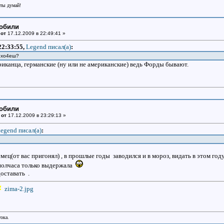
еты думай!
мобили
 от
17.12.2009 в 22:49:41 »
22:33:55,
Legend писал(a)
:
о хо4еш?
риканца, германские (ну или не американские) ведь Форды бывают.
мобили
 от
17.12.2009 в 23:29:13 »
egend писал(a)
:
ец(от вас пригонял) , в прошлые годы заводился и в мороз, видать в этом го
 полчаса только выдержала
оставать .
zima-2.jpg
тока.