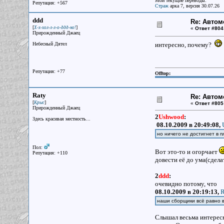
Мои текущие переводы:
Репутация: +567
Страж
арка 7, версия 30.07.26
ddd
Re: Авто
[
]
Х-х-хол-л-л-о-ддд-но!
«
Ответ #804
Прирожденный Джаец
Небесный Дятел
интересно, почему?
Репутация: +77
Offtop:
Raty
Re: Авто
[
]
Крыс
«
Ответ #805
Прирожденный Джаец
2
Ushwood
:
Здесь красивая местность...
08.10.2009 в 20:49:08,
но ничего не достигнет в 
Пол:
Вот это-то и огорчает
Репутация: +110
довести её до ума(сдела
2
ddd
:
очевидно потому, что
08.10.2009 в 20:19:13,
R
наши сборщики всё равно 
Слышал весьма интерес