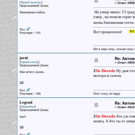
[
]
Черный Археолог
«
Ответ #808
Прирожденный Джаец
На улице минус 15 граду
Инженерные войска
умер , на понели горят
жены бинзиновая тоета 
Пол:
Вот прицепился!
Репутация: +241
Нет в мире силы, сильнее силы 
jarni
Re: Авто
[
]
Гарный хлопец
«
Ответ #809
Прирожденный Джаец
2
Sir-Dorosh
:
Ну дык что
Мне нечего сказать.
мотора и салона.
Пол:
Репутация: +306
Don't worry, be happy.
Legend
Re: Авто
[
]
Переводчик
«
Ответ #810
Прирожденный Джаец
2
Sir-Dorosh
:
4то уж гово
надА
немец. А 4то ты от аме
Пол: