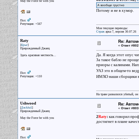
May the Force be with you
А вообще грустно
Потому и не в хумор.
Пол:
Репутация: +567
Мои текущие переводы:
Страж
арка 7, версия 30.07.26
Raty
Re: Авто
[
]
Крыс
«
Ответ #802
Прирожденный Джаец
Да. Я когда этот опус чи
Здесь красивая местность...
За такое бабло не прощ
приоры с калинами. Нап
УАЗ это в общем-то вед
Пол:
ИМХО наши сборщики вс
Репутация: +110
На траве развалился убитый, он
Ushwood
Re: Авто
[
]
ДжАдай
«
Ответ #803
Прирожденный Джаец
2
Raty
:
как говорил проф
May the Force be with you
достигнет в плане качест
Пол: