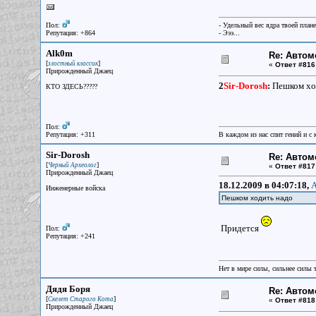
Пол:
- Удельный вес ядра твоей план
Репутация: +864
- Эээ...
Alk0m
Re: Авто
[
]
злостный классик
«
Ответ #816
Прирожденный Джаец
2
Sir-Dorosh
:
Пешком хо
КТО ЗДЕСЬ?????
Пол:
Репутация: +311
В каждом из нас спит гений и с
Sir-Dorosh
Re: Авто
[
]
Черный Археолог
«
Ответ #817
Прирожденный Джаец
18.12.2009 в 04:07:18,
A
Инженерные войска
Пешком ходить надо
Придется
Пол:
Репутация: +241
Нет в мире силы, сильнее силы 
Дядя Боря
Re: Авто
[
]
Скелет Старого Кота
«
Ответ #818
Прирожденный Джаец