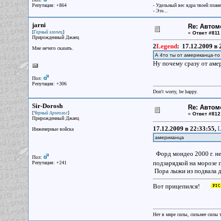
Репутация: +864
- Удельный вес ядра твоей план
- Эээ...
jarni
Re: Авто
[
]
Гарный хлопец
«
Ответ #811
Прирожденный Джаец
2
Legend
:
17.12.2009 в 
Мне нечего сказать.
А 4то ты от американца-т
Ну почему сразу от аме
Пол:
Репутация: +306
Don't worry, be happy.
Sir-Dorosh
Re: Авто
[
]
Черный Археолог
«
Ответ #812
Прирожденный Джаец
17.12.2009 в 22:33:55,
L
Инженерные войска
американца
Форд мондео 2000 г. нем
Пол:
подзарядкой на морозе
Репутация: +241
Пора лыжи из подвала д
Вот прицепился!
Нет в мире силы, сильнее силы 