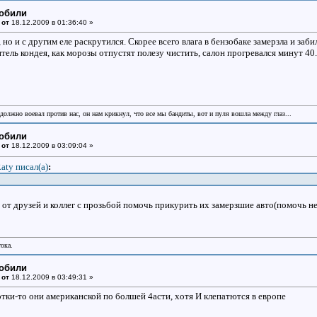
мобили
 от
18.12.2009 в 01:36:40 »
 но и с другим еле раскрутился. Скорее всего влага в бензобаке замерзла и за
тель кондея, как морозы отпустят полезу чистить, салон прогревался минут 40. 
 должно воевал против нас, он нам крикнул, что все мы бандиты, вот и пуля вошла между глаз...
мобили
 от
18.12.2009 в 03:09:04 »
aty писал(a)
:
 от друзей и коллег с прозьбой помочь прикурить их замерзшие авто(помочь 
тока.
мобили
 от
18.12.2009 в 03:49:31 »
тки-то они американской по болшей 4асти, хотя И клепатются в европе