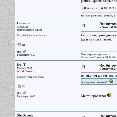
рынка. Оригинальные ба
«
Изменён в : 08.10.2009 в
На траве развалился убитый, он
Ushwood
Re: Авто
[
]
ДжАдай
«
Ответ #806
Прирожденный Джаец
Не помню, приводил я з
May the Force be with you
(да и не только авто).
Пол:
Мои текущие переводы:
Репутация: +567
Страж
арка 7, версия 30.07.26
Ice_T
Re: Авто
[
]
Ледяной Чай
«
Ответ #807
A.I.M.Director
08.10.2009 в 21:01:04,
d
Свободу Анджеле Дэвис!
интересно, почему?
Пол:
Место проклятое
Репутация: +816
Sir-Dorosh
Re: Авто