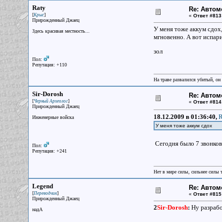
Raty
Re: Авто
[
]
Крыс
«
Ответ #813
Прирожденный Джаец
У меня тоже аккум сдох,
Здесь красивая местность...
мгновенно. А вот испари
зол
Пол:
Репутация: +110
На траве развалился убитый, он
Sir-Dorosh
Re: Авто
[
]
Черный Археолог
«
Ответ #814
Прирожденный Джаец
18.12.2009 в 01:36:40,
R
Инженерные войска
У меня тоже аккум сдох
Сегодня было 7 звонков
Пол:
Репутация: +241
Нет в мире силы, сильнее силы 
Legend
Re: Авто
[
]
Переводчик
«
Ответ #815
Прирожденный Джаец
2
Sir-Dorosh
:
Ну разрабо
надА