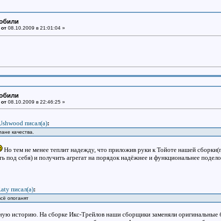
мобили
 от
08.10.2009 в 21:01:04 »
мобили
 от
08.10.2009 в 22:46:25 »
Ushwood писал(a)
:
плане качества.
Но тем не менее теплит надежду, что приложив руки к Тойоте нашей сборки(п
ть под себя) и получить агрегат на порядок надёжнее и функциональнее подел
aty писал(a)
:
всё опоганят
ную историю. На сборке Икс-Трейлов наши сборщики заменяли оригинальные 