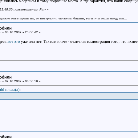
рыжились в сервисы и тому подобные места. А где гарантия, что наши сборщик
 22:48:30 пользователем: Raty
»
 должно воевал против нас, он нам крикнул, что все мы бандиты, вот и пуля вошла между глаз...
мобили
 от
08.10.2009 в 23:06:42 »
десь
вот это
уже или нет. Так или иначе - отличная иллюстрация того, что ихне
мобили
 от
09.10.2009 в 00:36:19 »
dd писал(a)
:
мобили