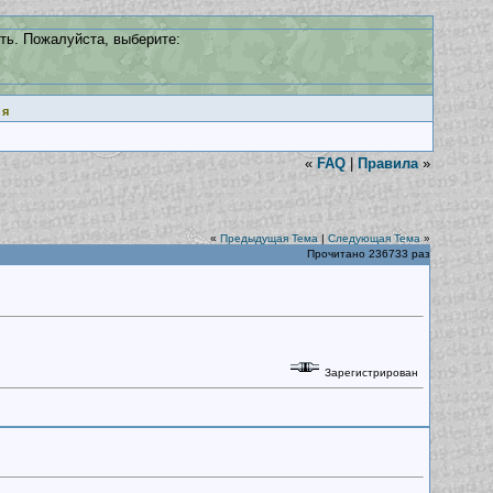
ть. Пожалуйста, выберите:
ия
«
FAQ
|
Правила
»
«
Предыдущая Тема
|
Следующая Тема
»
Прочитано 236733 раз
Зарегистрирован