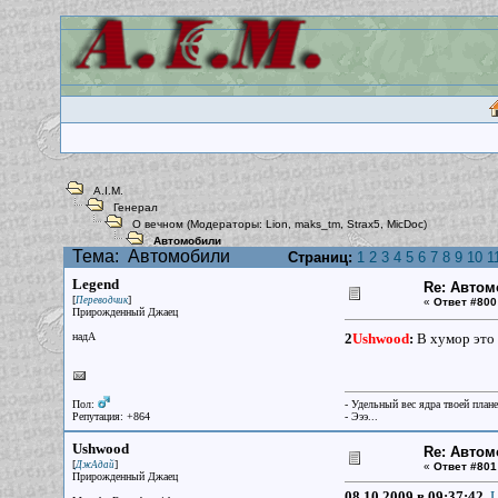
A.I.M.
Генерал
О вечном
(Модераторы:
Lion
,
maks_tm
,
Strax5
,
MicDoc
)
Автомобили
Тема:
Автомобили
Страниц:
1
2
3
4
5
6
7
8
9
10
1
Legend
Re: Авто
[
]
Переводчик
«
Ответ #800
Прирожденный Джаец
надА
2
Ushwood
:
В хумор это 
Пол:
- Удельный вес ядра твоей план
Репутация: +864
- Эээ...
Ushwood
Re: Авто
[
]
ДжАдай
«
Ответ #801
Прирожденный Джаец
08.10.2009 в 09:37:42,
L