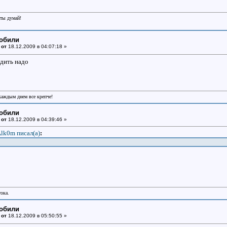
еты думай!
мобили
 от
18.12.2009 в 04:07:18 »
дить надо
 каждым днем все крепче!
мобили
 от
18.12.2009 в 04:39:46 »
lk0m писал(a)
:
тока.
мобили
 от
18.12.2009 в 05:50:55 »