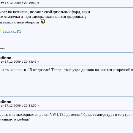
 от
17.12.2009 в 20:19:00 »
сов по цельсию , не завел свой дизельный форд, акум.
 все лампочки и при заводке включаются дворники, у
завелась с полуоборота
Tachka.JPG
тока.
мобили
 от
17.12.2009 в 20:43:47 »
 ж ты хочешь в -15 от дизеля? Теперь твоё утро должно начинатся с горелкой в
мобили
 от
17.12.2009 в 22:33:55 »
рит, я на выходных в прокат VW LT35 дизелный брал, температура в то утро -1 
риканца-то хо4еш?