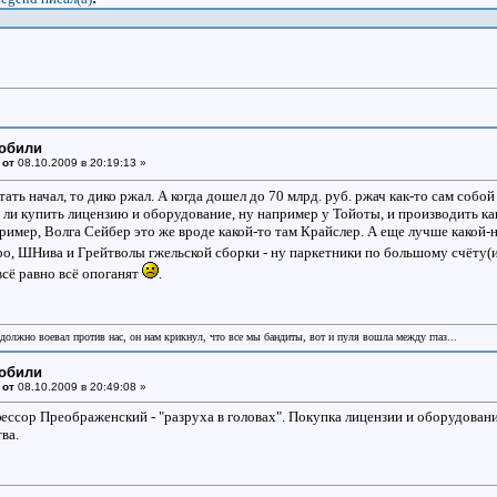
мобили
 от
08.10.2009 в 20:19:13 »
тать начал, то дико ржал. А когда дошел до 70 млрд. руб. ржач как-то сам собой 
е ли купить лицензию и оборудование, ну например у Тойоты, и производить ка
ример, Волга Сейбер это же вроде какой-то там Крайслер. А еще лучше какой-н
ро, ШНива и Грейтволы гжельской сборки - ну паркетники по большому счёту(и
ё равно всё опоганят
.
 должно воевал против нас, он нам крикнул, что все мы бандиты, вот и пуля вошла между глаз...
мобили
 от
08.10.2009 в 20:49:08 »
ессор Преображенский - "разруха в головах". Покупка лицензии и оборудован
ва.