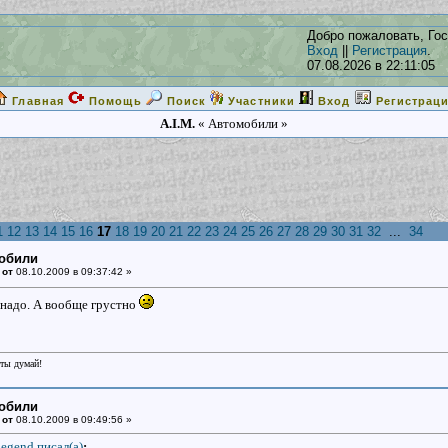
Добро пожаловать, Гос
Вход
||
Регистрация
.
07.08.2026 в 22:11:05
Главная
Помощь
Поиск
Участники
Вход
Регистрац
A.I.M.
« Автомобили »
1
12
13
14
15
16
17
18
19
20
21
22
23
24
25
26
27
28
29
30
31
32
...
34
мобили
 от
08.10.2009 в 09:37:42 »
надо. А вообще грустно
еты думай!
мобили
 от
08.10.2009 в 09:49:56 »
egend писал(a)
: