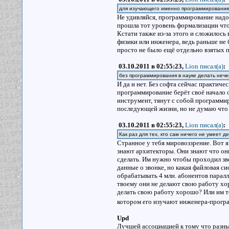
для изучающего именно программировани
Не удивляйся, программирование надо 
прошла тот уровень формализации что 
Кстати также из-за этого и сложилос
физики или инженера, ведь раньше не
просто не было ещё отдельно взятых 
03.10.2011 в 02:55:23,
Lion писал(a)
:
без программирования в науке делать нече
И да и нет. Без софта сейчас практичес
программирование берёт своё начало о
инструмент, тянут с собой программир
последующей жизни, но не думаю что 
03.10.2011 в 02:55:23,
Lion писал(a)
:
Как раз для тех, кто сам ничего не умеет 
Странное у тебя мировоззрение. Вот я
знают архитекторы. Они знают что они 
сделать. Им нужно чтобы проходил зво
данные о звонке, но какая файловая с
обрабатывать 4 млн. абонентов паралле
твоему они не делают свою работу х
делать свою работу хорошо? Или им т
котором его изучают инженера-прогр
Upd
Лучшей ассоциацией к тому что разны