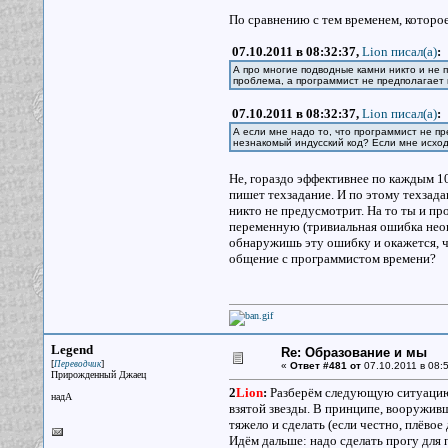
По сравнению с тем временем, которое
07.10.2011 в 08:32:37,
Lion писал(a)
:
А про многие подводные камни никто и не по
проблема, а программист не предполагает
07.10.2011 в 08:32:37,
Lion писал(a)
:
А если мне надо то, что программист не пр
незнакомый индусский код? Если мне исходн
Не, гораздо эффективнее по каждым 1
пишет техзадание. И по этому техзадан
никто не предусмотрит. На то ты и про
переменную (тривиальная ошибка нео
обнаружишь эту ошибку и окажется, чт
общение с программистом времени?
Legend
Re: Образование и мы
[
]
Переводчик
«
Ответ #481 от
07.10.2011 в 08:5
Прирожденный Джаец
2
Lion
:
Разберём следующую ситуацию: 
надА
взятой звезды. В принципе, вооружив
тяжело и сделать (если честно, плёвое
Идём дальше: надо сделать прогу для 