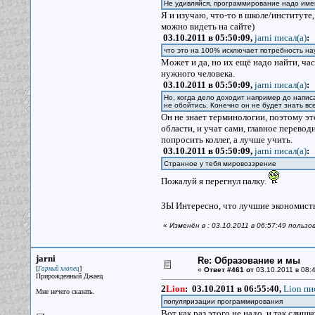
Не удивляйся, программирование надо име
Я и изучаю, что-то в школе/институте,
можно видеть на сайте)
03.10.2011 в 05:50:09,
jarni писал(a)
:
что это на 100% исключает потребность н
Может и да, но их ещё надо найти, ча
нужного человека.
03.10.2011 в 05:50:09,
jarni писал(a)
:
Но, когда дело доходит например до напис
не обойтись. Конечно он не будет знать вс
Он не знает терминологии, поэтому эт
области, и учат сами, главное перевод
попросить коллег, а лучше учить.
03.10.2011 в 05:50:09,
jarni писал(a)
:
Странное у тебя мировоззрение
Пожалуй я перегнул палку.
ЗЫ Интересно, что лучшие экономист
«
Изменён в : 03.10.2011 в 06:57:49 пользо
jarni
Re: Образование и мы
[
]
Гарный хлопец
«
Ответ #461 от
03.10.2011 в 08:4
Прирожденный Джаец
2
Lion
:
03.10.2011 в 06:55:40,
Lion пи
Мне нечего сказать.
популяризации программирования
Вот как раз этого не надо, и так слиш