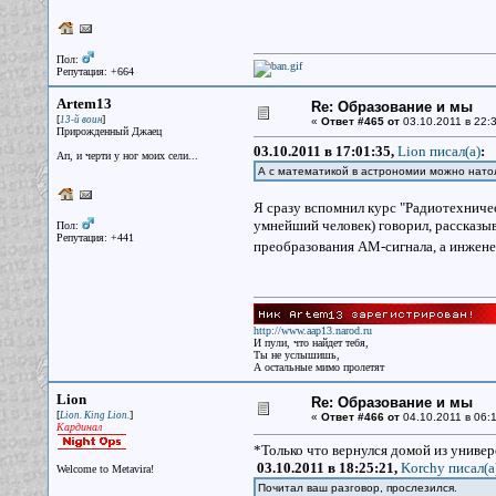
Пол:
Репутация: +664
Artem13
Re: Образование и мы
[
]
13-й воин
«
Ответ #465 от
03.10.2011 в 22:3
Прирожденный Джаец
03.10.2011 в 17:01:35,
Lion писал(a)
:
Ап, и черти у ног моих сели...
А с математикой в астрономии можно натол
Я сразу вспомнил курс "Радиотехниче
умнейший человек) говорил, рассказы
Пол:
Репутация: +441
преобразования АМ-сигнала, а инжене
http://www.aap13.narod.ru
И пули, что найдет тебя,
Ты не услышишь,
А остальные мимо пролетят
Lion
Re: Образование и мы
[
]
Lion. King Lion.
«
Ответ #466 от
04.10.2011 в 06:1
Кардинал
*Только что вернулся домой из универ
03.10.2011 в 18:25:21,
Korchy писал(a
Welcome to Metavira!
Почитал ваш разговор, прослезился.