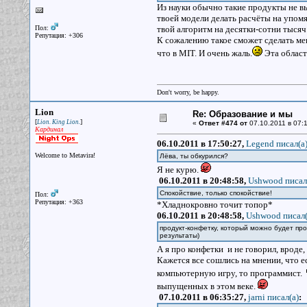
Из науки обычно такие продукты не вых
твоей модели делать расчёты на упом
Пол:
твой алгоритм на десятки-сотни тысяч
Репутация: +306
К сожалению такое сможет сделать ме
что в MIT. И очень жаль.
Эта област
Don't worry, be happy.
Lion
Re: Образование и мы
[
]
Lion. King Lion.
«
Ответ #474 от
07.10.2011 в 07:1
Кардинал
06.10.2011 в 17:50:27,
Legend писал(a
Welcome to Metavira!
Лёва, ты обкурился?
Я не курю.
06.10.2011 в 20:48:58,
Ushwood писал
Спокойствие, только спокойствие!
Пол:
Репутация: +363
*Хладнокровно точит топор*
06.10.2011 в 20:48:58,
Ushwood писал(
продукт-конфетку, который можно будет про
результаты)
А я про конфетки и не говорил, вроде,
Кажется все сошлись на мнении, что е
компьютерную игру, то программист.
выпущенных в этом веке.
07.10.2011 в 06:35:27,
jarni писал(a)
: