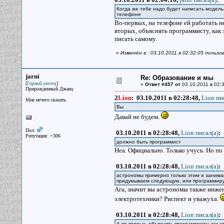
Когда же тебе надо будет написать модель
телефоне
Во-первых, на телефоне ей работать н
вторых, объяснять программисту, как 
писать самому.
«
Изменён в : 03.10.2011 в 02:32:05 пользо
jarni
Re: Образование и мы
[
]
Гарный хлопец
«
Ответ #457 от
03.10.2011 в 02:3
Прирожденный Джаец
2
Lion
:
03.10.2011 в 02:28:48,
Lion пи
Мне нечего сказать.
Вы
Давай не будем.
Пол:
03.10.2011 в 02:28:48,
Lion писал(a)
:
Репутация: +306
должно быть программист
Неа. Официально. Только учусь. Но п
03.10.2011 в 02:28:48,
Lion писал(a)
:
астрономы примерно только этим и занима
придумываем следующую, или программируе
Ага, значит вы астрономы также инже
электротехники? Риспект и уважуха.
03.10.2011 в 02:28:48,
Lion писал(a)
:
А во-вторых, объяснять программисту, как 