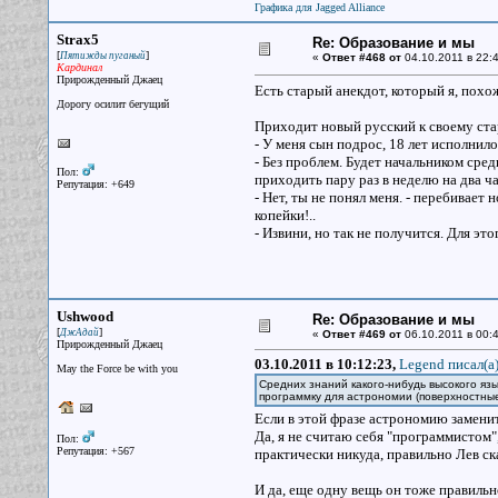
Графика для Jagged Alliance
Strax5
Re: Образование и мы
[
]
Пятижды пуганый
«
Ответ #468 от
04.10.2011 в 22:4
Кардинал
Прирожденный Джаец
Есть старый анекдот, который я, похож
Дорогу осилит бегущий
Приходит новый русский к своему ста
- У меня сын подрос, 18 лет исполнил
- Без проблем. Будет начальником сре
Пол:
приходить пару раз в неделю на два час
Репутация: +649
- Нет, ты не понял меня. - перебивает 
копейки!..
- Извини, но так не получится. Для это
Ushwood
Re: Образование и мы
[
]
ДжАдай
«
Ответ #469 от
06.10.2011 в 00:4
Прирожденный Джаец
03.10.2011 в 10:12:23,
Legend писал(a
May the Force be with you
Средних знаний какого-нибудь высокого яз
программку для астрономии (поверхностные
Если в этой фразе астрономию замени
Да, я не считаю себя "программистом"
Пол:
Репутация: +567
практически никуда, правильно Лев ска
И да, еще одну вещь он тоже правиль