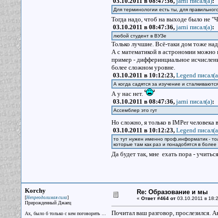
03.10.2011 в 08:47:36,
jarni писал(a)
:
Для терминологии есть ты, для правильного
Тогда надо, чтоб на выходе было не 
03.10.2011 в 08:47:36,
jarni писал(a)
:
любой студент в ВУЗе
Только лучшие. Всё-таки дом тоже над
А с математикой в астрономии можно 
пример - дифферинциальное исчисление
более сложном уровне.
03.10.2011 в 10:12:23,
Legend писал(a
А когда садятся за изучение и сталкиваютс
А у нас нет.
03.10.2011 в 08:47:36,
jarni писал(a)
:
Ассемблер это гут
Но сложно, я только в IMPer человека 
03.10.2011 в 10:12:23,
Legend писал(a
то тут нужен именно проф.информатик - то
которые там как раз и понадобятся в боле
Да будет так, мне ехать пора - учить
Korchy
Re: Образование и мы
[
]
Непреодолимая сила
«
Ответ #464 от
03.10.2011 в 18:2
Прирожденный Джаец
Почитал ваш разговор, прослезился. Ав
Ах, было б только с кем поговорить ...