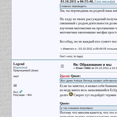
03.10.2011 в 06:55:40,
Lion писал(a)
:
главное переводить
Хм, ты переводишь на родной язык а
По ходу из твоих рассуждений получа
связанный с родом деятельности долж
изучения математики на протяжении ч
математики окончившие матфак прост
Без обид, но не каждый кто сумеет по
«
Изменён в : 03.10.2011 в 08:49:05 пользов
Don't worry, be happy.
Legend
Re: Образование и мы
[
]
Переводчик
«
Ответ #462 от
03.10.2011 в 10:1
Прирожденный Джаец
2
jarni
:
Quote:
надА
Вот даже Алёша Легенд назвал себя прог
Если ты заметил, я назвал себя бывш
из недр винта весь запылившийся Eclip
Пол:
долго
Скорее тут подойдёт термин "
Репутация: +864
Quote:
и так слишком популярно.
Потому что многим кажется, что это о
чуть-чуть кодика дописал и всего делов