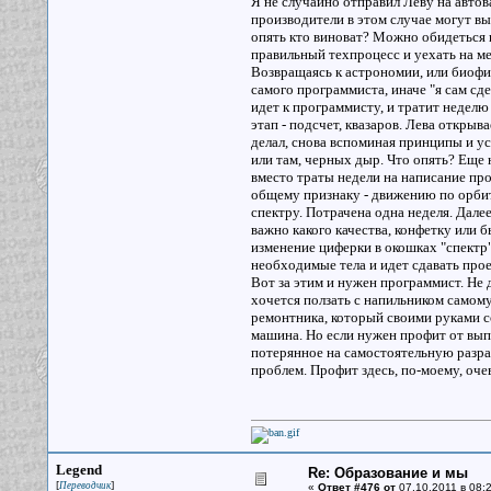
Я не случайно отправил Леву на автова
производители в этом случае могут вы
опять кто виноват? Можно обидеться н
правильный техпроцесс и уехать на ме
Возвращаясь к астрономии, или биофиз
самого программиста, иначе "я сам сде
идет к программисту, и тратит неделю 
этап - подсчет, квазаров. Лева открыва
делал, снова вспоминая принципы и у
или там, черных дыр. Что опять? Еще 
вместо траты недели на написание про
общему признаку - движению по орбит
спектру. Потрачена одна неделя. Дале
важно какого качества, конфетку или б
изменение циферки в окошках "спектр"
необходимые тела и идет сдавать прое
Вот за этим и нужен программист. Не 
хочется ползать с напильником самому
ремонтника, который своими руками со
машина. Но если нужен профит от вып
потерянное на самостоятельную разра
проблем. Профит здесь, по-моему, оче
Legend
Re: Образование и мы
[
]
Переводчик
«
Ответ #476 от
07.10.2011 в 08:2