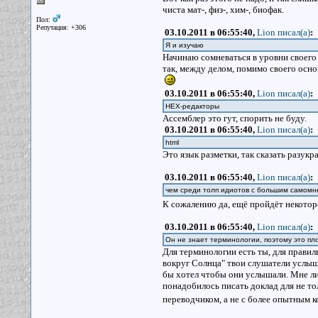
чиста мат-, физ-, хим-, биофак.
Пол:
Репутация: +306
03.10.2011 в 06:55:40,
Lion писал(a)
:
Я и изучаю
Начинаю сомневаться в уровни своего
так, между делом, помимо своего осно
03.10.2011 в 06:55:40,
Lion писал(a)
:
НЕХ-редакторы
Ассемблер это гут, спорить не буду.
03.10.2011 в 06:55:40,
Lion писал(a)
:
html
Это язык разметки, так сказать разук
03.10.2011 в 06:55:40,
Lion писал(a)
:
чем среди толп идиотов с большим самомн
К сожалению да, ещё пройдёт некоторо
03.10.2011 в 06:55:40,
Lion писал(a)
:
Он не знает терминологии, поэтому это пло
Для терминологии есть ты, для правил
вокруг Солнца" твои слушатели услыша
бы хотел чтобы они услышали. Мне лич
понадобилось писать доклад для не то
переводчиком, а не с более опытным к