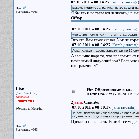
07.10.2011 в 08:04:27,
Korchy писал(a)
каждую неделю затрачивая по 10 секунд на
Пол:
Репутация: +363
Я бы так и постарался написать, но мо
Offtop:
07.10.2011 в 08:04:27,
Korchy писал(a
уже слабо помня, как и что он тогда делал
Это кто Вам такое сказал. У меня хоро
07.10.2011 в 08:04:27,
Korchy писал(a
Лева, каждую неделю затрачивая по 10 сек
А если мне надо то, что программист 
незнакомый индусский код? Если мне и
программисту?
Lion
Re: Образование и мы
[
]
Lion. King Lion.
«
Ответ #479 от
07.10.2011 в 08:3
Кардинал
2
jarni
:
Спасибо.
07.10.2011 в 08:30:17,
jarni писал(a)
:
Welcome to Metavira!
То есть повторное использование предыду
модель, вот тогда и идут за программистом
Примерно так и есть. Если б все моде
Пол:
Репутация: +363