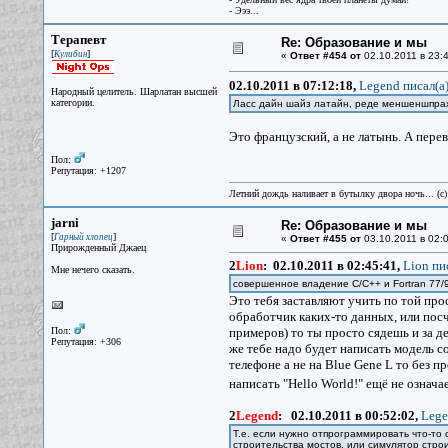
- Эээ...
Терапевт
Re: Образование и мы
[
]
Кулибин
«
Ответ #454 от
02.10.2011 в 23:4
02.10.2011 в 07:12:18,
Legend писал(a
Народный целитель. Шарлатан высшей
категории.
Ласс дайн шайз латайн, реде меншеншпр
Это французский, а не латынь. А перев
Пол:
Репутация: +1207
Летний дождь наливает в бутылку двора ночь... (с
jarni
Re: Образование и мы
[
]
Гарный хлопец
«
Ответ #455 от
03.10.2011 в 02:0
Прирожденный Джаец
2
Lion
:
02.10.2011 в 02:45:41,
Lion пи
Мне нечего сказать.
совершенное владение C/C++ и Fortran 77/
Это тебя заставляют учить по той про
обработчик каких-то данных, или посч
Пол:
примеров) то ты просто сядешь и за 
Репутация: +306
же тебе надо будет написать модель с
телефоне а не на Blue Gene L то без 
написать "Hello World!" ещё не означ
2
Legend
:
02.10.2011 в 00:52:02,
Lege
Т.е. если нужно отпрограммировать что-то
строительства мостов, или симулятор строи