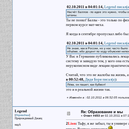
02.10.2011 в 04:01:14,
Legend писал(a
Насчёт баллов - по идее это нужно, чтобы 
штаны.
Ты не понял! Баллы - это только по ф
первом курсе мат-меха.
Я когда в сентябре пропускал либо был
02.10.2011 в 04:01:14,
Legend писал(a
Не знаю, как в России, но у нас часто был
объёме, ибо доцент по ходу объяснял непон
У Вас в Германии публиковались лекц
систему и завидую тем, у кого она ест
нерукописном виде лекции практическ
Считай, что это не жалобы на жизнь, а 
в 00:52:48,
Дядя Боря писал(a)
:
Лёва, он пашет, как буйвол!
это и в реальной жизни так.
«
Изменён в : 02.10.2011 в 06:52:05 пользо
Legend
Re: Образование и мы
[
]
Переводчик
«
Ответ #453 от
02.10.2011 в 07:1
Прирожденный Джаец
2
Lion
:
Тьфу, я же забыл, ты в универе
надА
школе. Вопрос снимается