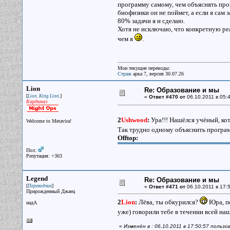
программу самому, чем объяснять про
биофизики он не поймет, а если я сам 
80% задачи я и сделаю.
Хотя не исключаю, что конкретную р
чем я
.
Мои текущие переводы:
Страж
арка 7, версия 30.07.26
Lion
Re: Образование и мы
[
]
Lion. King Lion.
«
Ответ #470 от
06.10.2011 в 05:4
Кардинал
2
Ushwood
:
Ура!!! Нашёлся учёный, ко
Welcome to Metavira!
Так трудно одному объяснить програм
Offtop:
Пол:
Репутация: +363
Legend
Re: Образование и мы
[
]
Переводчик
«
Ответ #471 от
06.10.2011 в 17:5
Прирожденный Джаец
2
Lion
:
Лёва, ты обкурился?
Юра, по
надА
уже) говорили тебе в течении всей н
«
Изменён в : 06.10.2011 в 17:50:57 польз