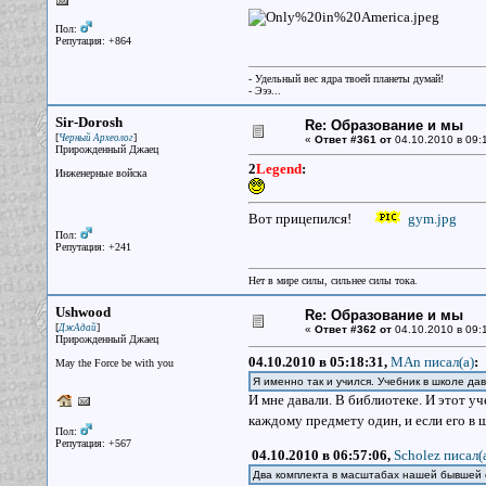
Пол:
Репутация: +864
- Удельный вес ядра твоей планеты думай!
- Эээ...
Sir-Dorosh
Re: Образование и мы
[
]
Черный Археолог
«
Ответ #361 от
04.10.2010 в 09:
Прирожденный Джаец
2
Legend
:
Инженерные войска
Вот прицепился!
gym.jpg
Пол:
Репутация: +241
Нет в мире силы, сильнее силы тока.
Ushwood
Re: Образование и мы
[
]
ДжАдай
«
Ответ #362 от
04.10.2010 в 09:
Прирожденный Джаец
04.10.2010 в 05:18:31,
MAn писал(a)
:
May the Force be with you
Я именно так и учился. Учебник в школе дав
И мне давали. В библиотеке. И этот уч
каждому предмету один, и если его в ш
Пол:
Репутация: +567
04.10.2010 в 06:57:06,
Scholez писал(
Два комплекта в масштабах нашей бывшей с