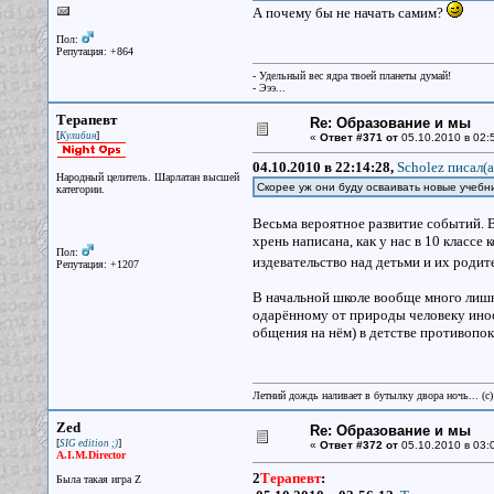
А почему бы не начать самим?
Пол:
Репутация: +864
- Удельный вес ядра твоей планеты думай!
- Эээ...
Терапевт
Re: Образование и мы
[
]
Кулибин
«
Ответ #371 от
05.10.2010 в 02:
04.10.2010 в 22:14:28,
Scholez писал(a
Народный целитель. Шарлатан высшей
Скорее уж они буду осваивать новые учебни
категории.
Весьма вероятное развитие событий. В
хрень написана, как у нас в 10 классе 
Пол:
издевательство над детьми и их родит
Репутация: +1207
В начальной школе вообще много лишн
одарённому от природы человеку инос
общения на нём) в детстве противопока
Летний дождь наливает в бутылку двора ночь... (с
Zed
Re: Образование и мы
[
]
SIG edition ;)
«
Ответ #372 от
05.10.2010 в 03:
A.I.M.Director
2
Терапевт
:
Была такая игра Z