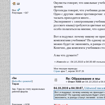
Окулисты говорят, что школьные учебн
зрения.
Ортопеды говорят, что учебники должн
Пол:
Репутация: +567
Одно с другим - явное противоречие: 
таскать приходится много...
Эксперимент с электронными учебник
русского языка) требуются цветные ил
особо полагаться на мнение, что одног
Вот я подумал: почему никому не прих
комплектами учебников? По одному шко
можно будет не экономить, и ранцы ста
Конечно, два комплекта учебников стоя
А вы что думаете?
«
Изменён в : 04.10.2010 в 04:30:48 польз
Мои текущие переводы:
Страж
арка 7, версия 30.07.26
cha
Re: Образование и мы
[
]
БибизЯн с гранатой
«
Ответ #355 от
04.10.2010 в 04:
Тиран
04.10.2010 в 04:30:07,
Ushwood писал(
Зам. Гиви по учету недовольных
работой форума
Вот я подумал: почему никому не приходит 
учебников? По одному школьник будет учить
экономить, и ранцы станут легкими - в них
Репутация: +1638