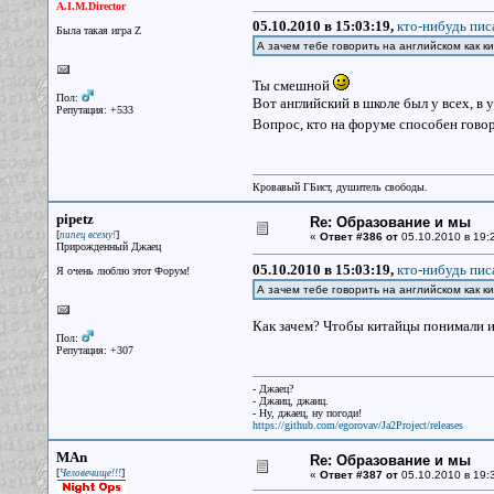
A.I.M.Director
05.10.2010 в 15:03:19,
кто-нибудь писа
Была такая игра Z
А зачем тебе говорить на английском как 
Ты смешной
Пол:
Вот английский в школе был у всех, в 
Репутация: +533
Вопрос, кто на форуме способен говор
Кровавый ГБист, душитель свободы.
pipetz
Re: Образование и мы
[
]
пипец всему!
«
Ответ #386 от
05.10.2010 в 19:
Прирожденный Джаец
05.10.2010 в 15:03:19,
кто-нибудь писа
Я очень люблю этот Форум!
А зачем тебе говорить на английском как 
Как зачем? Чтобы китайцы понимали 
Пол:
Репутация: +307
- Джаец?
- Джаиц, джаиц.
- Ну, джаец, ну погоди!
https://github.com/egorovav/Ja2Project/releases
MAn
Re: Образование и мы
[
]
Человечище!!!
«
Ответ #387 от
05.10.2010 в 19: