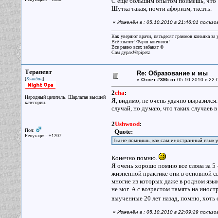
С еще большим опытом поймешь, что 
Шутка такая, почти афоризм, тксзть.
«
Изменён в : 05.10.2010 в 21:46:01 польз
Как уверяют врачи, пятьдесят граммов коньяка за у
Всё хватит! Фарш кончился!
Все равно всех забанят ©
Сам дурак!©pipetz
Терапевт
Re: Образование и мы
[
]
Кулибин
«
Ответ #395 от
05.10.2010 в 22:
2
cha
:
Народный целитель. Шарлатан высшей
Я, видимо, не очень удачно выразился
категории.
случай, но думаю, что таких случаев в
2
Ushwood
:
Пол:
Quote:
Репутация: +1207
Ты не помнишь, как сам иностранный язык у
Конечно помню.
Я очень хорошо помню все слова за 5 -
жизненной практике они в основной св
многие из которых даже в родном язык
не мог. А с возрастом память на иност
выученные 20 лет назад, помню, хоть 
«
Изменён в : 05.10.2010 в 22:09:29 польз