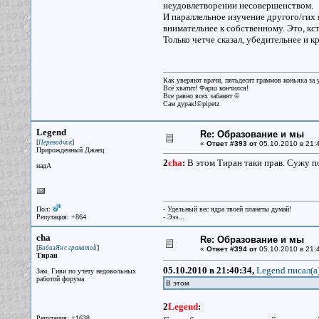
неудовлетворении несовершенством.
И параллельное изучение другого/гих 
внимательнее к собственному. Это, кст
Только четче сказал, убедительнее и 
Как уверяют врачи, пятьдесят граммов коньяка за у
Всё хватит! Фарш кончился!
Все равно всех забанят ©
Сам дурак!©pipetz
Legend
Re: Образование и мы
[
]
Переводчик
«
Ответ #393 от
05.10.2010 в 21:
Прирожденный Джаец
2
cha
:
В этом Тиран таки прав. Сужу п
надА
Пол:
- Удельный вес ядра твоей планеты думай!
Репутация: +864
- Эээ...
cha
Re: Образование и мы
[
]
БибизЯн с гранатой
«
Ответ #394 от
05.10.2010 в 21:
Тиран
05.10.2010 в 21:40:34,
Legend писал(a
Зам. Гиви по учету недовольных
работой форума
В этом
2
Legend
:
Репутация: +1638