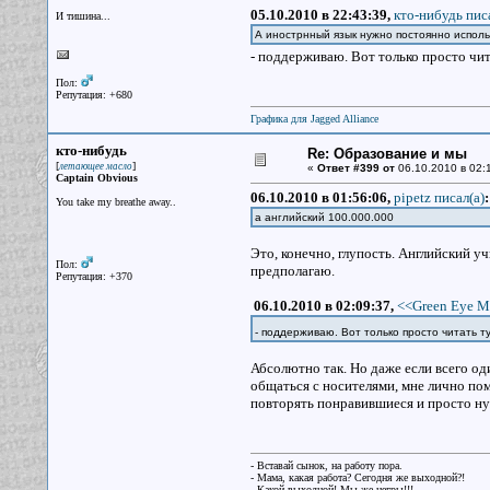
05.10.2010 в 22:43:39,
кто-нибудь писа
И тишина...
А инострнный язык нужно постоянно использов
- поддерживаю. Вот только просто чита
Пол:
Репутация: +680
Графика для Jagged Alliance
кто-нибудь
Re: Образование и мы
[
]
летающее масло
«
Ответ #399 от
06.10.2010 в 02:
Captain Obvious
06.10.2010 в 01:56:06,
pipetz писал(a)
:
You take my breathe away..
а английский 100.000.000
Это, конечно, глупость. Английский 
Пол:
предполагаю.
Репутация: +370
06.10.2010 в 02:09:37,
<<Green Eye M
- поддерживаю. Вот только просто читать ту
Абсолютно так. Но даже если всего од
общаться с носителями, мне лично пом
повторять понравившиеся и просто ну
- Вставай сынок, на работу пора.
- Мама, какая работа? Сегодня же выходной?!
- Какой выходной! Мы же негры!!!