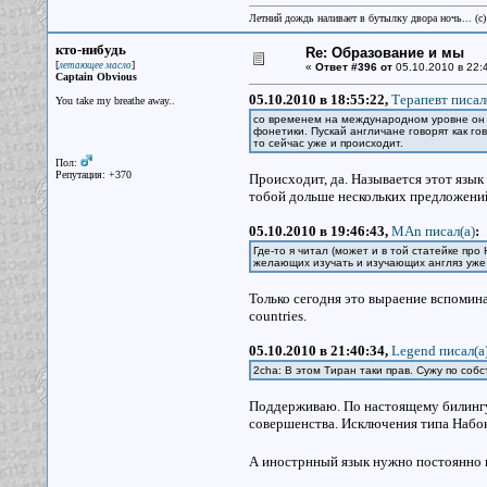
Летний дождь наливает в бутылку двора ночь... (с
кто-нибудь
Re: Образование и мы
[
]
летающее масло
«
Ответ #396 от
05.10.2010 в 22:
Captain Obvious
05.10.2010 в 18:55:22,
Терапевт писал
You take my breathe away..
со временем на международном уровне он 
фонетики. Пускай англичане говорят как гов
то сейчас уже и происходит.
Пол:
Репутация: +370
Происходит, да. Называется этот язык 
тобой дольше нескольких предложений
05.10.2010 в 19:46:43,
MAn писал(a)
:
Где-то я читал (может и в той статейке про
желающих изучать и изучающих англяз уже
Только сегодня это выраение вспоминал: 
countries.
05.10.2010 в 21:40:34,
Legend писал(a
2cha: В этом Тиран таки прав. Сужу по соб
Поддерживаю. По настоящему билингуа
совершенства. Исключения типа Набок
А инострнный язык нужно постоянно исп