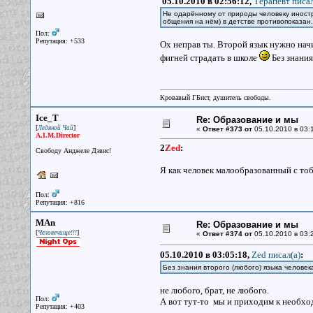
05.10.2010 в 02:56:12,
Терапевт писал
Не одарённому от природы человеку иностр
общения на нём) в детстве противопоказан.
Пол:
Репутация: +533
Ох неправ ты. Второй язык нужно нач
фигней страдать в школе
Без знания
Кровавый ГБист, душитель свободы.
Ice_T
Re: Образование и мы
[
]
Ледяной Чай
«
Ответ #373 от
05.10.2010 в 03:
A.I.M.Director
2
Zed
:
Свободу Анджеле Дэвис!
Я как человек малообразованный с то
Пол:
Репутация: +816
MAn
Re: Образование и мы
[
]
Человечище!!!
«
Ответ #374 от
05.10.2010 в 03:
05.10.2010 в 03:05:18,
Zed писал(a)
:
Без знания второго (любого) языка человек
не любого, брат, не любого.
Пол:
А вот тут-то мы и приходим к необход
Репутация: +403