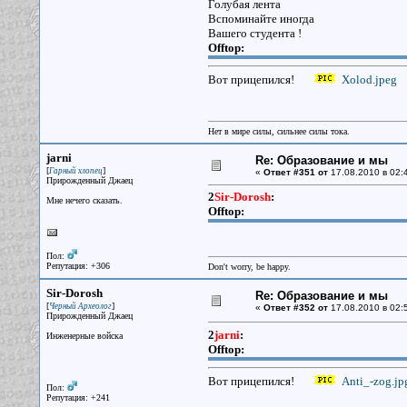
Голубая лента
Вспоминайте иногда
Вашего студента !
Offtop:
Вот прицепился!
Xolod.jpeg
Нет в мире силы, сильнее силы тока.
jarni
Re: Образование и мы
[
]
Гарный хлопец
«
Ответ #351 от
17.08.2010 в 02:
Прирожденный Джаец
2
Sir-Dorosh
:
Мне нечего сказать.
Offtop:
Пол:
Репутация: +306
Don't worry, be happy.
Sir-Dorosh
Re: Образование и мы
[
]
Черный Археолог
«
Ответ #352 от
17.08.2010 в 02:
Прирожденный Джаец
2
jarni
:
Инженерные войска
Offtop:
Вот прицепился!
Anti_-zog.jp
Пол:
Репутация: +241