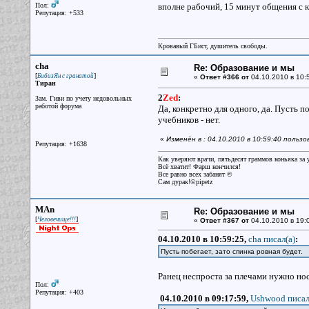
Пол:
вполне рабочий, 15 минут общения с 
Репутация: +533
Кровавый ГБист, душитель свободы.
cha
Re: Образование и мы
[
]
БибизЯн с гранатой
«
Ответ #366 от
04.10.2010 в 10:
Тиран
2
Zed
:
Зам. Гиви по учету недовольных
работой форума
Да, конкретно для одного, да. Пусть п
учебников - нет.
«
Изменён в : 04.10.2010 в 10:59:40 польз
Репутация: +1638
Как уверяют врачи, пятьдесят граммов коньяка за у
Всё хватит! Фарш кончился!
Все равно всех забанят ©
Сам дурак!©pipetz
MAn
Re: Образование и мы
[
]
Человечище!!!
«
Ответ #367 от
04.10.2010 в 19:
04.10.2010 в 10:59:25,
cha писал(a)
:
Пусть побегает, зато спинка ровная будет.
Ранец неспроста за плечами нужно нос
Пол:
Репутация: +403
04.10.2010 в 09:17:59,
Ushwood писал