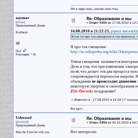
Нет в мире силы, сильнее силы тока.
aazmav
Re: Образование и мы
[
]
Айзер
«
Ответ #353 от
17.08.2010 в 14:
Прирожденный Джаец
16.08.2010 в 21:22:21,
pipetz писал(a)
:
Колбасит
Если ты про ток смещения и ток переноса,
Я про ток смещения.
Пол:
http://ru.wikipedia.org/wiki/Электрич
Репутация: +18
Током смещения называется векторная
Дело в том, что при изменении электр
поля, что делает эти два процесса по
сопровождается переносом энергии. На
обкладками
не происходит движения
некоторую энергию и своеобразным о
2
Sir-Dorosh
:
поздравляю!
«
Изменён в : 17.08.2010 в 14:24:17 польз
Все врут...
Ushwood
Re: Образование и мы
[
]
ДжАдай
«
Ответ #354 от
04.10.2010 в 04:
Прирожденный Джаец
Вот интересно.
May the Force be with you