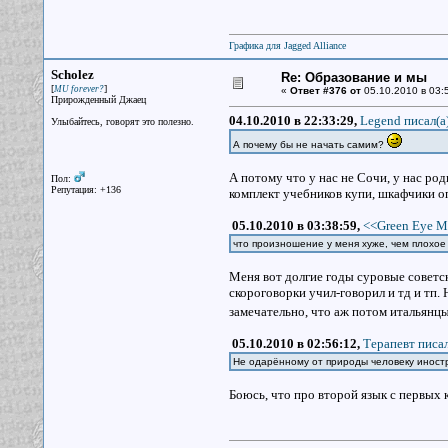
Графика для Jagged Alliance
Scholez
Re: Образование и мы
[
]
MU forever?
«
Ответ #376 от
05.10.2010 в 03:
Прирожденный Джаец
04.10.2010 в 22:33:29,
Legend писал(a
Улыбайтесь, говорят это полезно.
А почему бы не начать самим?
А потому что у нас не Сочи, у нас род
Пол:
Репутация: +136
комплект учебников купи, шкафчики о
05.10.2010 в 03:38:59,
<<Green Eye M
что произношение у меня хуже, чем плохо
Меня вот долгие годы суровые советс
скороговорки учил-говорил и тд и тп. 
замечательно, что аж потом итальянц
05.10.2010 в 02:56:12,
Терапевт писал
Не одарённому от природы человеку иностр
Боюсь, что про второй язык с первых 