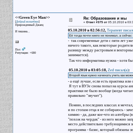
<<Green Eye Man>>
Re: Образование и мы
[
]
Добрый волшебник
«
Ответ #375 от
05.10.2010 в 03:
Прирожденный Джаец
05.10.2010 в 02:56:12,
Терапевт писал
И тишина...
Её тогда почти никто не понимал, а сейчас
- так современные дети с пяти лет уже
ничего такого, как некоторые родители 
Пол:
разницу между растровым и векторным 
Репутация: +680
занимается).
Так что информатика нужна - хотя бы 
05.10.2010 в 03:05:18,
Zed писал(a)
:
Второй язык нужно начинать учить как мож
- а ещё лучше, если есть практика ил
Я тут в ВУЗе снова попал на курсы анг
практики не было вообще (когда читае
правильно "звучит").
Помню, в последних классах я мечтал,
и по стопам отца я не собираюсь - зач
химию - да, даже кое-что из алгебры (
"похож на чердак" - из него можно зап
место действительно требующимися зна
программа - базис, который обязаны зн