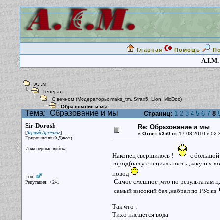
Главная
Помощь
П
A.I.M.
A.I.M.
Генерал
О вечном
(Модераторы:
maks_tm
,
Strax5
,
Lion
,
MicDoc
)
Образование и мы
Тема:
Образование и мы
Страниц:
1
2
3
4
5
6
7
8
Sir-Dorosh
Re: Образование и мы
[
]
Черный Археолог
«
Ответ #350 от
17.08.2010 в 02:
Прирожденный Джаец
Инженерные войска
Наконец свершилось !
с большой р
город(на ту специальность ,какую я хот
повод
Пол:
Самое смешное ,что по результатам ц
Репутация: +241
самый высокий бал ,набрал по РУс.яз
Так что :
Тихо плещется вода