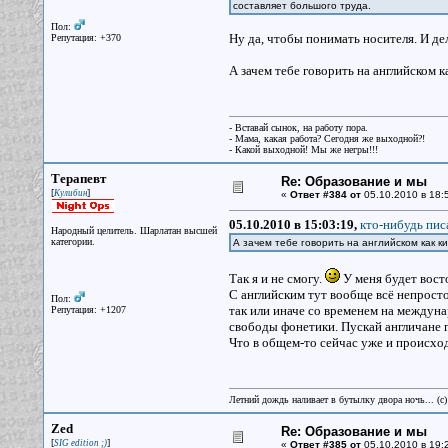
составляет большого труда.
Пол:
Ну да, чтобы понимать носителя. И дел
Репутация: +370
А зачем тебе говорить на английском к
- Вставай сынок, на работу пора.
- Мама, какая работа? Сегодня же выходной?!
- Какой выходной! Мы же негры!!!
Терапевт
Re: Образование и мы
[
]
Кулибин
«
Ответ #384 от
05.10.2010 в 18:
05.10.2010 в 15:03:19,
кто-нибудь писа
Народный целитель. Шарлатан высшей
категории.
А зачем тебе говорить на английском как 
Так я и не смогу.
У меня будет вост
С английским тут вообще всё непросто
Пол:
так или иначе со временем на междун
Репутация: +1207
свободы фонетики. Пускай англичане г
Что в общем-то сейчас уже и происход
Летний дождь наливает в бутылку двора ночь... (с
Zed
Re: Образование и мы
[
]
SIG edition ;)
«
Ответ #385 от
05.10.2010 в 19: