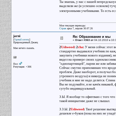
Ты знаешь, у нас с нашей непредсказ
выделили же (и успешно освоили) тучу
электронными учебниками. То есть есл
Мои текущие переводы:
Страж
арка 7, версия 30.07.26
jarni
Re: Образование и мы
[
]
Гарный хлопец
«
Ответ #363 от
04.10.2010 в 10:
Прирожденный Джаец
2
Ushwood
:
2
cha
:
У меня сейчас этот во
Мне нечего сказать.
стандартно выдавался учебник по каж
закупить учебники нового издания), н
видел на примере своих одноклассник
"однопартницей", парни же или забива
Пол:
Репутация: +306
Сейчас смутно припоминаю что вроде р
проблем. Даже наоборот, я получал бо
утреннего воздуха) и никогда не поним
учебник и мне не надо делится. Спина 
Вы не подумайте, я не качёк никакой,
сугубо индивидуальный.
З.Ы. Я вообще то офигеваю с того что
такой инициативе даже не слышал.
З.З.Ы.
2
Ushwood
:
Твоё решение выгляд
дешевле е-буков (пока на них не упад