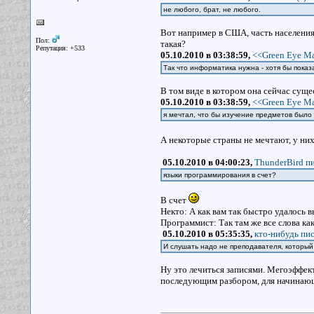
не любого, брат, не любого.
Вот например в США, часть населения
Пол:
такая?
Репутация: +533
05.10.2010 в 03:38:59,
<<Green Eye Ma
Так что информатика нужна - хотя бы показ
В том виде в котором она сейчас суще
05.10.2010 в 03:38:59,
<<Green Eye Ma
я мечтал, что бы изучение предметов было 
А некоторые страны не мечтают, у них
05.10.2010 в 04:00:23,
ThunderBird пи
языки программирования в счет?
В счет
Некто: А как вам так быстро удалось 
Программист: Так там же все слова как
05.10.2010 в 05:35:35,
кто-нибудь пис
И слушать надо не преподавателя, который 
Ну это лечиться записями. Мегоэффек
последующим разбором, для начинающи