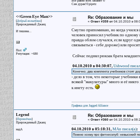
Все равно всех забанят ©
Сам дурак!©pipetz
<<Green Eye Man>>
Re: Образование и мы
[
]
Добрый волшебник
«
Ответ #359 от
04.10.2010 в 08:
Прирожденный Джаец
Смутно припоминаю, но когда учился (
И тишина...
человек приносил учебник по одному п
правда облом случался, если вдруг оди
связываться - себе дороже) или просит
Пол:
Репутация: +680
Сейчас поднял рюкзак брата младшего
04.10.2010 в 04:30:07,
Ushwood писал
Конечно, два комплекта учебников стоят до
- дело в том, что некоторые учебники
всякой "макулатуры" много и её никто 
к инету есть.
Графика для Jagged Alliance
Legend
Re: Образование и мы
[
]
Переводчик
«
Ответ #360 от
04.10.2010 в 08:
Прирожденный Джаец
04.10.2010 в 05:18:31,
MAn писал(a)
:
надА
Помню хохму про фитнесклуб: невысокий по