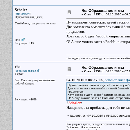
Scholez
Re: Образование и мы
[
]
MU forever?
«
Ответ #357 от
04.10.2010 в 06:
Прирожденный Джаец
Ну миллионы советских детей таскали 
Улыбайтесь, говорят это полезно.
Два комплекта в масштабах нашей быв
предметов.
Хотя скоро будет "любой каприз за ва
Пол:
О! А еще можно заказ в РосНано отпр
Репутация: +136
Нет неудач, а есть ступени духа, по коим ты караб
cha
Re: Образование и мы
[
]
БибизЯн с гранатой
«
Ответ #358 от
04.10.2010 в 07:
Тиран
04.10.2010 в 06:57:06,
Scholez писал(a
Зам. Гиви по учету недовольных
работой форума
Ну миллионы советских детей таскали учеб
Два комплекта в масштабах нашей бывшей с
предметов.
Хотя скоро будет "любой каприз за ваши де
О! А еще можно заказ в РосНано отправить
Репутация: +1638
2
Scholez
:
Наверное, эта проблема для тебя не зл
«
Изменён в : 04.10.2010 в 08:21:29 польз
Как уверяют врачи, пятьдесят граммов коньяка за у
Всё хватит! Фарш кончился!