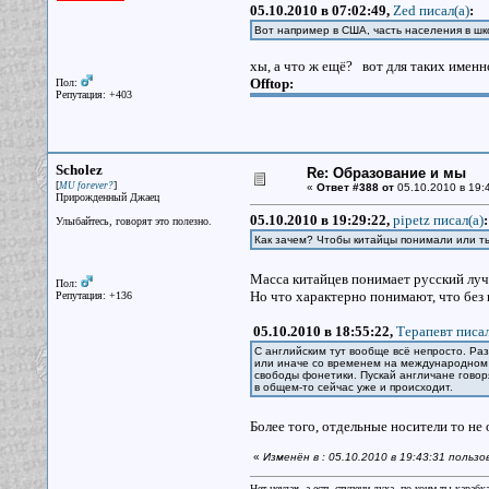
05.10.2010 в 07:02:49,
Zed писал(a)
:
Вот например в США, часть населения в шк
хы, а что ж ещё? вот для таких имен
Offtop:
Пол:
Репутация: +403
Scholez
Re: Образование и мы
[
]
MU forever?
«
Ответ #388 от
05.10.2010 в 19:
Прирожденный Джаец
05.10.2010 в 19:29:22,
pipetz писал(a)
:
Улыбайтесь, говорят это полезно.
Как зачем? Чтобы китайцы понимали или т
Масса китайцев понимает русский лу
Пол:
Но что характерно понимают, что без 
Репутация: +136
05.10.2010 в 18:55:22,
Терапевт писал
С английским тут вообще всё непросто. Раз
или иначе со временем на международном 
свободы фонетики. Пускай англичане говоря
в общем-то сейчас уже и происходит.
Более того, отдельные носители то н
«
Изменён в : 05.10.2010 в 19:43:31 польз
Нет неудач, а есть ступени духа, по коим ты караб