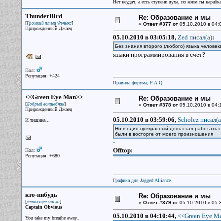
Нет неудач, а есть ступени духа, по коим ты караб
ThunderBird
Re: Образование и мы
[
]
Громкий птыц Фэныкс
«
Ответ #377 от
05.10.2010 в 04:
Прирожденный Джаец
05.10.2010 в 03:05:18,
Zed писал(a)
:
Без знания второго (любого) языка челове
языки программирования в счет?
Пол:
Репутация: +424
Правила форума, F.A.Q.
<<Green Eye Man>>
Re: Образование и мы
[
]
Добрый волшебник
«
Ответ #378 от
05.10.2010 в 04:
Прирожденный Джаец
05.10.2010 в 03:59:06,
Scholez писал(a
И тишина...
Но в один прекрасный день стал работать с
были в восторге от моего произношения
-
Offtop:
Пол:
Репутация: +680
Графика для Jagged Alliance
кто-нибудь
Re: Образование и мы
[
]
летающее масло
«
Ответ #379 от
05.10.2010 в 05:
Captain Obvious
05.10.2010 в 04:10:44,
<<Green Eye Ma
You take my breathe away..