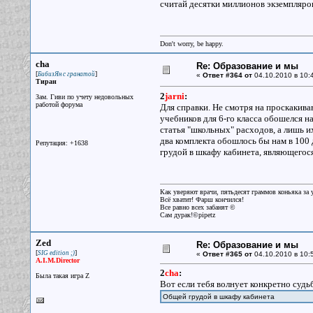
считай десятки миллионов экземпляров
Don't worry, be happy.
cha
Re: Образование и мы
[
]
БибизЯн с гранатой
«
Ответ #364 от
04.10.2010 в 10:
Тиран
2
jarni
:
Зам. Гиви по учету недовольных
работой форума
Для справки. Не смотря на проскакив
учебников для 6-го класса обошелся нам
статья "школьных" расходов, а лишь их
два комплекта обошлось бы нам в 100 
Репутация: +1638
грудой в шкафу кабинета, являющегося
Как уверяют врачи, пятьдесят граммов коньяка за у
Всё хватит! Фарш кончился!
Все равно всех забанят ©
Сам дурак!©pipetz
Zed
Re: Образование и мы
[
]
SIG edition ;)
«
Ответ #365 от
04.10.2010 в 10:
A.I.M.Director
2
cha
:
Была такая игра Z
Вот если тебя волнует конкретно судь
Общей грудой в шкафу кабинета