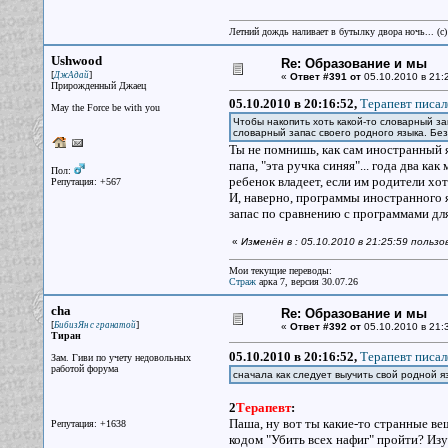
Летний дождь наливает в бутылку двора ночь... (с
Ushwood
Re: Образование и мы
[
]
ДжАдай
«
Ответ #391 от
05.10.2010 в 21:
Прирожденный Джаец
05.10.2010 в 20:16:52,
Терапевт писал
May the Force be with you
Чтобы накопить хоть какой-то словарный за
словарный запас своего родного языка. Без 
Ты не помнишь, как сам иностранный я
папа, "эта ручка синяя"... года два к
Пол:
ребенок владеет, если им родители хот
Репутация: +567
И, наверно, программы иностранного
запас по сравнению с программами дл
«
Изменён в : 05.10.2010 в 21:25:59 польз
Мои текущие переводы:
Страж
арка 7, версия 30.07.26
cha
Re: Образование и мы
[
]
БибизЯн с гранатой
«
Ответ #392 от
05.10.2010 в 21:
Тиран
05.10.2010 в 20:16:52,
Терапевт писал
Зам. Гиви по учету недовольных
работой форума
сначала как следует выучить свой родной я
2
Терапевт
:
Паша, ну вот ты какие-то странные ве
Репутация: +1638
кодом "Убить всех нафиг" пройти? Изуч