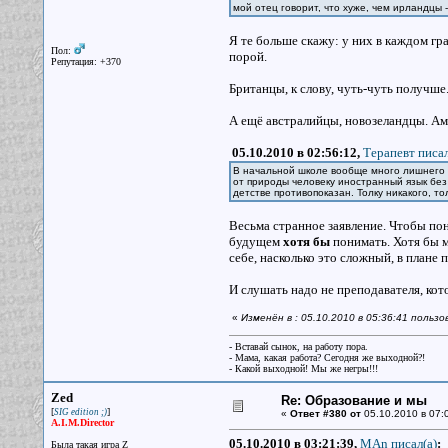
мой отец говорит, что хуже, чем ирландцы 
Я те больше скажу: у них в каждом гра
Пол:
порой.
Репутация: +370
Британцы, к слову, чуть-чуть получше
А ещё австралийцы, новозеландцы. Ам
05.10.2010 в 02:56:12,
Терапевт писал
В начальной школе вообще много лишнего 
от природы человеку иностранный язык без
детстве противопоказан. Толку никакого, т
Весьма странное заявление. Чтобы пон
будущем
хотя бы
понимать. Хотя бы м
себе, насколько это сложный, в плане 
И слушать надо не преподавателя, кото
«
Изменён в : 05.10.2010 в 05:36:41 пользов
- Вставай сынок, на работу пора.
- Мама, какая работа? Сегодня же выходной?!
- Какой выходной! Мы же негры!!!
Zed
Re: Образование и мы
[
]
SIG edition ;)
«
Ответ #380 от
05.10.2010 в 07:
A.I.M.Director
05.10.2010 в 03:21:39,
MAn писал(a)
:
Была такая игра Z