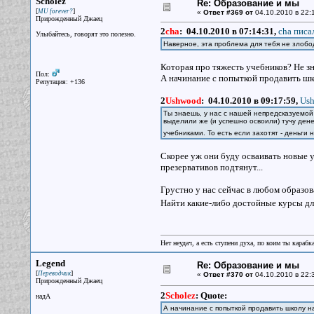
Scholez
Re: Образование и мы
[
]
MU forever?
«
Ответ #369 от
04.10.2010 в 22:
Прирожденный Джаец
2
cha
:
04.10.2010 в 07:14:31,
cha писал
Улыбайтесь, говорят это полезно.
Наверное, эта проблема для тебя не злоб
Которая про тяжесть учебников? Не зн
Пол:
А начинание с попыткой продавить шко
Репутация: +136
2
Ushwood
:
04.10.2010 в 09:17:59,
Ush
Ты знаешь, у нас с нашей непредсказуемой
выделили же (и успешно освоили) тучу ден
учебниками. То есть если захотят - деньги 
Скорее уж они буду осваивать новые у
презервативов подтянут...
Грустно у нас сейчас в любом образов
Найти какие-либо достойные курсы дл
Нет неудач, а есть ступени духа, по коим ты караб
Legend
Re: Образование и мы
[
]
Переводчик
«
Ответ #370 от
04.10.2010 в 22:
Прирожденный Джаец
2
Scholez
:
Quote:
надА
А начинание с попыткой продавить школу на