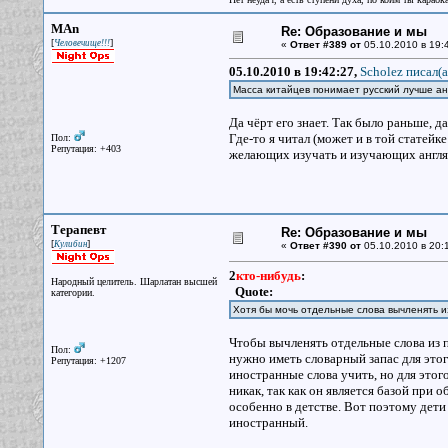
MAn
Re: Образование и мы
[
]
Человечище!!!
«
Ответ #389 от
05.10.2010 в 19:
05.10.2010 в 19:42:27,
Scholez писал(a
Масса китайцев понимает русский лучше а
Да чёрт его знает. Так было раньше, д
Где-то я читал (может и в той статейк
Пол:
Репутация: +403
желающих изучать и изучающих англяз
Терапевт
Re: Образование и мы
[
]
Кулибин
«
Ответ #390 от
05.10.2010 в 20:
2
кто-нибудь
:
Народный целитель. Шарлатан высшей
Quote:
категории.
Хотя бы мочь отдельные слова вычленять из
Чтобы вычленять отдельные слова из по
Пол:
нужно иметь словарный запас для этог
Репутация: +1207
иностранные слова учить, но для этог
никак, так как он является базой при
особенно в детстве. Вот поэтому дети
иностранный.