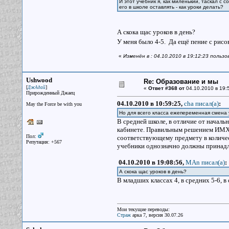
И этот учебник я, как миленький, таскал с 
его в школе оставлять - как уроки делать?
А скока щас уроков в день?
У меня было 4-5. Да ещё пение с рисо
«
Изменён в : 04.10.2010 в 19:12:23 польз
Ushwood
Re: Образование и мы
[
]
ДжАдай
«
Ответ #368 от
04.10.2010 в 19:
Прирожденный Джаец
04.10.2010 в 10:59:25,
cha писал(a)
:
May the Force be with you
Но для всего класса ежепеременная смена 
В средней школе, в отличие от начал
кабинете. Правильным решением ИМХО
Пол:
соответствующему предмету в количест
Репутация: +567
учебники однозначно должны принадле
04.10.2010 в 19:08:56,
MAn писал(a)
:
А скока щас уроков в день?
В младших классах 4, в средних 5-6, в
Мои текущие переводы:
Страж
арка 7, версия 30.07.26