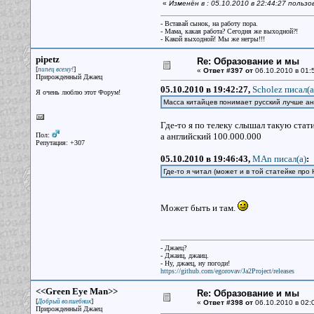
«
Изменён в : 05.10.2010 в 22:44:27 пользов
- Вставай сынок, на работу пора.
- Мама, какая работа? Сегодня же выходной?!
- Какой выходной! Мы же негры!!!
pipetz
Re: Образование и мы
[
]
пипец всему!
«
Ответ #397 от
06.10.2010 в 01:
Прирожденный Джаец
05.10.2010 в 19:42:27,
Scholez писал(a
Я очень люблю этот Форум!
Масса китайцев понимает русский лучше ан
Где-то я по телеку слышал такую стати
Пол:
а английский 100.000.000
Репутация: +307
05.10.2010 в 19:46:43,
MAn писал(a)
:
Где-то я читал (может и в той статейке пр
Может быть и там.
- Джаец?
- Джаиц, джаиц.
- Ну, джаец, ну погоди!
https://github.com/egorovav/Ja2Project/releases
<<Green Eye Man>>
Re: Образование и мы
[
]
Добрый волшебник
«
Ответ #398 от
06.10.2010 в 02:
Прирожденный Джаец