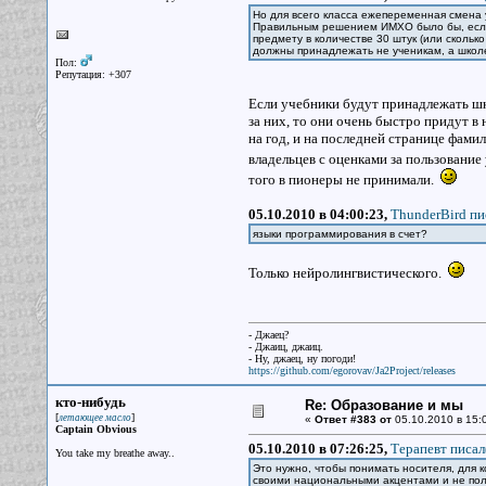
Но для всего класса ежепеременная смена 
Правильным решением ИМХО было бы, если 
предмету в количестве 30 штук (или скольк
должны принадлежать не ученикам, а шко
Пол:
Репутация: +307
Если учебники будут принадлежать шк
за них, то они очень быстро придут в
на год, и на последней странице фам
владельцев с оценками за пользование
того в пионеры не принимали.
05.10.2010 в 04:00:23,
ThunderBird пи
языки программирования в счет?
Только нейролингвистического.
- Джаец?
- Джаиц, джаиц.
- Ну, джаец, ну погоди!
https://github.com/egorovav/Ja2Project/releases
кто-нибудь
Re: Образование и мы
[
]
летающее масло
«
Ответ #383 от
05.10.2010 в 15:
Captain Obvious
05.10.2010 в 07:26:25,
Терапевт писал
You take my breathe away..
Это нужно, чтобы понимать носителя, для к
своими национальными акцентами и не поль