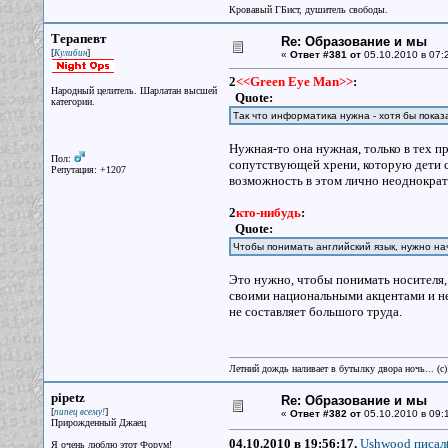
Кровавый ГБист, душитель свободы.
Терапевт
Re: Образование и мы
[
]
Кулибин
«
Ответ #381 от
05.10.2010 в 07:
2
<<Green Eye Man>>
:
Народный целитель. Шарлатан высшей
Quote:
категории.
Так что информатика нужна - хотя бы показ
Нужная-то она нужная, только в тех п
Пол:
сопутствующей хрени, которую дети со
Репутация: +1207
возможность в этом лично неоднократ
2
кто-нибудь
:
Quote:
Чтобы понимать английский язык, нужно на
Это нужно, чтобы понимать носителя, 
своими национальными акцентами и не
не составляет большого труда.
Летний дождь наливает в бутылку двора ночь... (с
pipetz
Re: Образование и мы
[
]
пипец всему!
«
Ответ #382 от
05.10.2010 в 09:
Прирожденный Джаец
04.10.2010 в 19:56:17,
Ushwood писал(
Я очень люблю этот Форум!