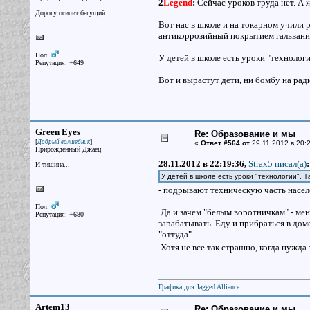
2
Legend
:
Сейчас уроков труда нет. А ж
Дорогу осилит бегущий
Вот нас в школе и на токарном учили 
антикоррозийный покрытием гальвани
Пол:
У детей в школе есть уроки "технологи
Репутация: +649
Вот и вырастут дети, ни бомбу на ради
Green Eyes
Re: Образование и мы
[
]
Добрый волшебник
«
Ответ #564 от
29.11.2012 в 20:2
Прирожденный Джаец
28.11.2012 в 22:19:36,
Strax5 писал(a)
:
И тишина...
У детей в школе есть уроки "технологии". Т
- подрывают техническую часть населе
Пол:
Да и зачем "белым воротничкам" - мене
Репутация: +680
зарабатывать. Еду и прибраться в дом
"оттуда".
Хотя не все так страшно, когда нужда 
Графика для Jagged Alliance
Artem13
Re: Образование и мы