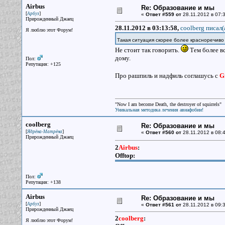
Airbus
Re: Образование и мы
[
]
Арбуз
«
Ответ #559 от
28.11.2012 в 07:3
Прирожденный Джаец
28.11.2012 в 03:13:58,
coolberg писал(
Я люблю этот Форум!
Такая ситуация скорее более красноречиво
Не стоит так говорить.
Тем более вс
дому.
Пол:
Репутация: +125
Про рашпиль и надфиль соглашусь с
G
"Now I am become Death, the destroyer of squirrels"
Уникальная методика лечения авиафобии!
coolberg
Re: Образование и мы
[
]
Ядрёна-Матрёна
«
Ответ #560 от
28.11.2012 в 08:4
Прирожденный Джаец
2
Airbus
:
Offtop:
Пол:
Репутация: +138
Airbus
Re: Образование и мы
[
]
Арбуз
«
Ответ #561 от
28.11.2012 в 09:3
Прирожденный Джаец
2
coolberg
:
Я люблю этот Форум!