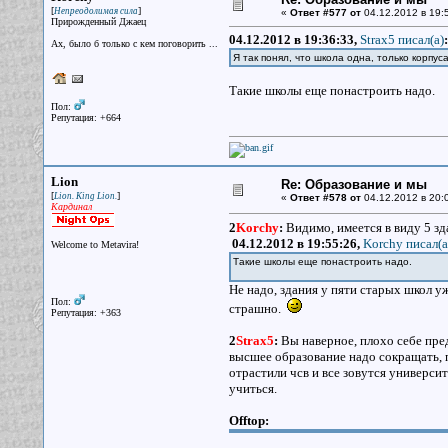
[
]
Непреодолимая сила
«
Ответ #577 от
04.12.2012 в 19:
Прирожденный Джаец
04.12.2012 в 19:36:33,
Strax5 писал(a)
:
Ах, было б только с кем поговорить ...
Я так понял, что школа одна, только корпус
Такие школы еще понастроить надо.
Пол:
Репутация: +664
Lion
Re: Образование и мы
[
]
Lion. King Lion.
«
Ответ #578 от
04.12.2012 в 20:
Кардинал
2
Korchy
:
Видимо, имеется в виду 5 зд
04.12.2012 в 19:55:26,
Korchy писал(a
Welcome to Metavira!
Такие школы еще понастроить надо.
Не надо, здания у пяти старых школ уж
Пол:
страшно.
Репутация: +363
2
Strax5
:
Вы наверное, плохо себе пре
высшее образование надо сокращать, п
отрастили чсв и все зовутся универси
учиться.
Offtop: