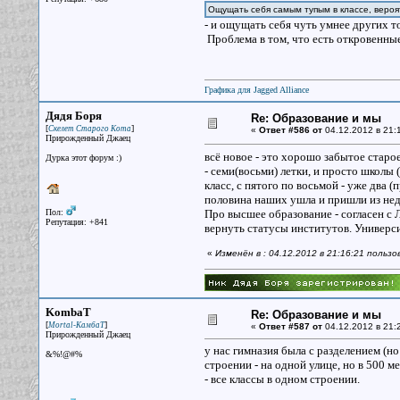
Ощущать себя самым тупым в классе, вероя
- и ощущать себя чуть умнее других т
Проблема в том, что есть откровенные 
Графика для Jagged Alliance
Дядя Боря
Re: Образование и мы
[
]
Скелет Старого Кота
«
Ответ #586 от
04.12.2012 в 21:
Прирожденный Джаец
всё новое - это хорошо забытое старо
Дурка этот форум :)
- семи(восьми) летки, и просто школы 
класс, с пятого по восьмой - уже два 
половина наших ушла и пришли из не
Пол:
Про высшее образование - согласен с 
Репутация: +841
вернуть статусы институтов. Универси
«
Изменён в : 04.12.2012 в 21:16:21 польз
KombaT
Re: Образование и мы
[
]
Mortal-КамбаТ
«
Ответ #587 от
04.12.2012 в 21:
Прирожденный Джаец
у нас гимназия была с разделением (но
&%!@#%
строении - на одной улице, но в 500 м
- все классы в одном строении.