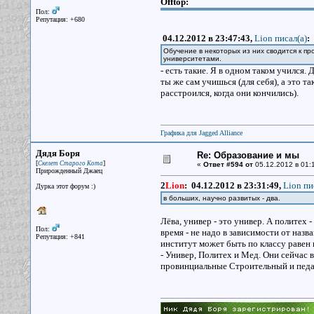
Offtop:
Пол:
Репутация: +680
04.12.2012 в 23:47:43,
Lion писал(a)
:
Обучение в некоторых из них сводится к пр
университетами.
- есть такие. Я в одном таком учился. 
ты же сам учишься (для себя), а это т
расстроился, когда они кончились).
Графика для Jagged Alliance
Дядя Боря
Re: Образование и мы
[
]
Скелет Старого Кота
«
Ответ #594 от
05.12.2012 в 01:
Прирожденный Джаец
2
Lion
:
04.12.2012 в 23:31:49,
Lion пи
Дурка этот форум :)
в больших, научно развитых - два.
Лёва, универ - это универ. А политех 
Пол:
время - не надо в зависимости от наз
Репутация: +841
институт может быть по классу равен 
- Универ, Политех и Мед. Они сейчас в
провинциальные Строительный и педаго