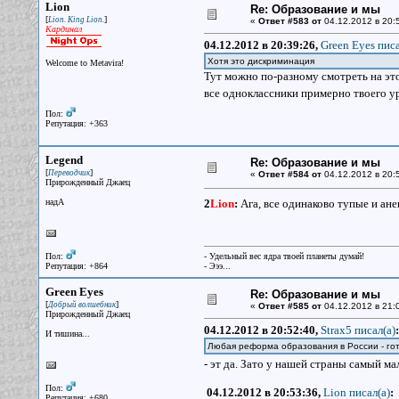
Lion
Re: Образование и мы
[
]
Lion. King Lion.
«
Ответ #583 от
04.12.2012 в 20:
Кардинал
04.12.2012 в 20:39:26,
Green Eyes писа
Хотя это дискриминация
Welcome to Metavira!
Тут можно по-разному смотреть на это
все одноклассники примерно твоего у
Пол:
Репутация: +363
Legend
Re: Образование и мы
[
]
Переводчик
«
Ответ #584 от
04.12.2012 в 20:
Прирожденный Джаец
надА
2
Lion
:
Ага, все одинаково тупые и ан
Пол:
- Удельный вес ядра твоей планеты думай!
Репутация: +864
- Эээ...
Green Eyes
Re: Образование и мы
[
]
Добрый волшебник
«
Ответ #585 от
04.12.2012 в 21:
Прирожденный Джаец
04.12.2012 в 20:52:40,
Strax5 писал(a)
:
И тишина...
Любая реформа образования в России - гот
- эт да. Зато у нашей страны самый ма
Пол:
04.12.2012 в 20:53:36,
Lion писал(a)
:
Репутация: +680