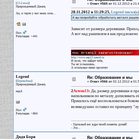
[
]
13-й воин
«
Ответ #565 от
01.12.2012 в 21:
Прирожденный Джаец
28.11.2012 в 11:29:25,
Legend писал(a)
Ап, и черти у ног моих сели...
А вы попробуйте обработать металл рашп
Зависит от размера деревяшки. Прих
Пол:
А вот над рашпилем я как предложено н
Репутация: +441
http://www.aap13.narod.ru
И пули, что найдет тебя,
Ты не услышишь,
А остальные мимо пролетят
Legend
Re: Образование и мы
[
]
Переводчик
«
Ответ #566 от
02.12.2012 в 01:
Прирожденный Джаец
2
Artem13
:
Да, размер деревяшки и пр
надА
напильником по металлу допиливать её 
Пришлось ещё воспользоваться боковин
великодушно оставил по принципу "лу
Пол:
Репутация: +864
- Удельный вес ядра твоей планеты думай!
- Эээ...
Дядя Боря
Re: Образование и мы