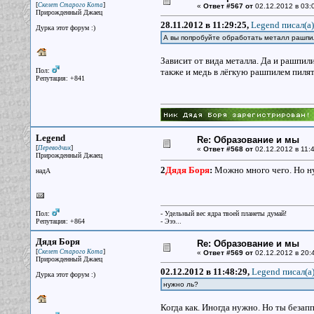
[
]
Скелет Старого Кота
«
Ответ #567 от
02.12.2012 в 03:
Прирожденный Джаец
28.11.2012 в 11:29:25,
Legend писал(a)
Дурка этот форум :)
А вы попробуйте обработать металл рашпи
Зависит от вида металла. Да и рашпил
Пол:
также и медь в лёгкую рашпилем пилят
Репутация: +841
Legend
Re: Образование и мы
[
]
Переводчик
«
Ответ #568 от
02.12.2012 в 11:4
Прирожденный Джаец
2
Дядя Боря
:
Можно много чего. Но н
надА
Пол:
- Удельный вес ядра твоей планеты думай!
Репутация: +864
- Эээ...
Дядя Боря
Re: Образование и мы
[
]
Скелет Старого Кота
«
Ответ #569 от
02.12.2012 в 20:
Прирожденный Джаец
02.12.2012 в 11:48:29,
Legend писал(a
Дурка этот форум :)
нужно ль?
Когда как. Иногда нужно. Но ты безапп