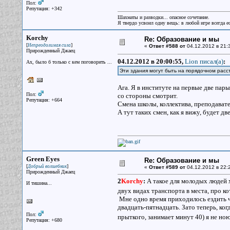
Пол:
Репутация: +342
Шахматы и разводки... опасное сочетание.
Я твердо усвоил одну вещь: в любой игре всегда ес
Korchy
Re: Образование и мы
[
]
Непреодолимая сила
«
Ответ #588 от
04.12.2012 в 21:
Прирожденный Джаец
04.12.2012 в 20:00:55,
Lion писал(a)
:
Ах, было б только с кем поговорить ...
Эти здания могут быть на порядочном расст
Ага. Я в институте на первые две пары
Пол:
со стороны смотрит.
Репутация: +664
Смена школы, коллектива, преподавате
А тут таких смен, как я вижу, будет дв
Green Eyes
Re: Образование и мы
[
]
Добрый волшебник
«
Ответ #589 от
04.12.2012 в 22:
Прирожденный Джаец
2
Korchy
:
А такое для молодых людей 
И тишина...
двух видах транспорта в места, про к
Мне одно время приходилось ездить ч
двадцать-пятнадцать. Зато теперь, ког
Пол:
прыткого, занимает минут 40) я не ною
Репутация: +680