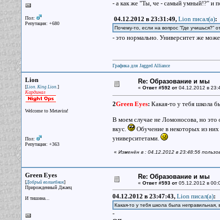
- а как же "Ты, че - самый умный!?" 
Пол:
04.12.2012 в 23:31:49,
Lion писал(a)
:
Репутация: +680
Почему-то, если на вопрос ”Где учишься?” о
- это нормально. Университет же може
Графика для Jagged Alliance
Lion
Re: Образование и мы
[
]
Lion. King Lion.
«
Ответ #592 от
04.12.2012 в 23:
Кардинал
2
Green Eyes
:
Какая-то у тебя школа б
Welcome to Metavira!
В моем случае не Ломоносова, но это 
вкус.
Обучение в некоторых из них 
университетами.
Пол:
Репутация: +363
«
Изменён в : 04.12.2012 в 23:48:56 пользо
Green Eyes
Re: Образование и мы
[
]
Добрый волшебник
«
Ответ #593 от
05.12.2012 в 00:0
Прирожденный Джаец
04.12.2012 в 23:47:43,
Lion писал(a)
:
И тишина...
Какая-то у тебя школа была неправильная,
-