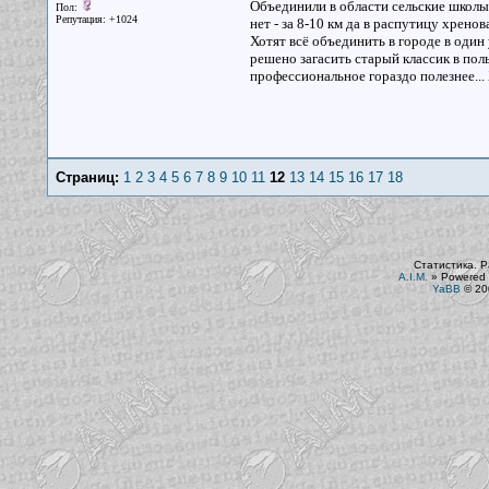
Объединили в области сельские школы 
Пол:
Репутация: +1024
нет - за 8-10 км да в распутицу хренов
Хотят всё объединить в городе в один 
решено загасить старый классик в поль
профессиональное гораздо полезнее...
Страниц:
1
2
3
4
5
6
7
8
9
10
11
12
13
14
15
16
17
18
Статистика. Р
A.I.M.
»
Powered 
YaBB
© 200