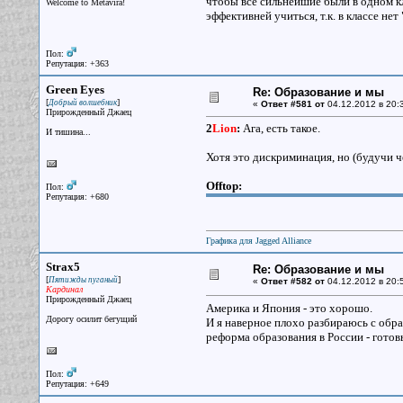
чтобы все сильнейшие были в одном кла
Welcome to Metavira!
эффективней учиться, т.к. в классе нет
Пол:
Репутация: +363
Green Eyes
Re: Образование и мы
[
]
Добрый волшебник
«
Ответ #581 от
04.12.2012 в 20:
Прирожденный Джаец
2
Lion
:
Ага, есть такое.
И тишина...
Хотя это дискриминация, но (будучи ч
Offtop:
Пол:
Репутация: +680
Графика для Jagged Alliance
Strax5
Re: Образование и мы
[
]
Пятижды пуганый
«
Ответ #582 от
04.12.2012 в 20:
Кардинал
Прирожденный Джаец
Америка и Япония - это хорошо.
Дорогу осилит бегущий
И я наверное плохо разбираюсь с обра
реформа образования в России - готов
Пол:
Репутация: +649