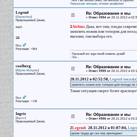
"Now I am become Death, the destroyer of squirrels"
Уникальная методика лечения авиафобии!
Legend
Re: Образование и мы
[
]
Переводчик
«
Ответ #554 от
28.11.2012 в 02:5
Прирожденный Джаец
2
Airbus
:
Дааа, вот они, плоды соврем
надА
запилить ножик или топорик для поход
магазин, там выбора ого.
Пол:
Репутация: +864
- Удельный вес ядра твоей планеты думай!
- Эээ...
coolberg
Re: Образование и мы
[
]
Ядрёна-Матрёна
«
Ответ #555 от
28.11.2012 в 03:1
Прирожденный Джаец
28.11.2012 в 02:52:58,
Legend писал(a
запилить ножик или топорик для похода по
Такая ситуация скорее более краснор
Пол:
Репутация: +138
Ingris
Re: Образование и мы
[
]
Барсег
«
Ответ #556 от
28.11.2012 в 03:2
Прирожденный Джаец
2
Legend
:
28.11.2012 в 01:07:04,
Legen
уроки труда до сих пор преподают