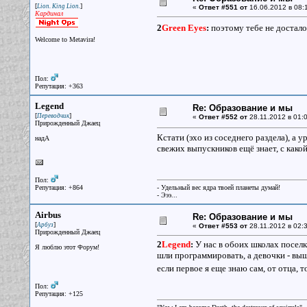
[
]
Lion. King Lion.
«
Ответ #551 от
16.06.2012 в 08:
Кардинал
2
Green Eyes
:
поэтому тебе не достало
Welcome to Metavira!
Пол:
Репутация: +363
Legend
Re: Образование и мы
[
]
Переводчик
«
Ответ #552 от
28.11.2012 в 01:0
Прирожденный Джаец
Кстати (эхо из соседнего раздела), а
надА
свежих выпускников ещё знает, с како
Пол:
Репутация: +864
- Удельный вес ядра твоей планеты думай!
- Эээ...
Airbus
Re: Образование и мы
[
]
Арбуз
«
Ответ #553 от
28.11.2012 в 02:3
Прирожденный Джаец
2
Legend
:
У нас в обоих школах поселка
Я люблю этот Форум!
шли программировать, а девочки - выш
если первое я еще знаю сам, от отца, то
Пол:
Репутация: +125