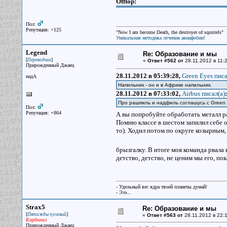
Offtop:
Пол:
Репутация: +125
"Now I am become Death, the destroyer of squirrels"
Уникальная методика лечения авиафобии!
Legend
Re: Образование и мы
[
]
Переводчик
«
Ответ #562 от
28.11.2012 в 11:2
Прирожденный Джаец
28.11.2012 в 05:39:28,
Green Eyes писа
надА
Напильник - он и в Африке напильник.
28.11.2012 в 07:33:02,
Airbus писал(a)
:
Про рашпиль и надфиль соглашусь с Green 
Пол:
Репутация: +864
А вы попробуйте обработать металл 
Помню классе в шестом запилил себе о
то). Ходил потом по округе козырным,
брызгалку. В итоге моя команда рвала
детство, детство, не ценим мы его, пок
- Удельный вес ядра твоей планеты думай!
- Эээ...
Strax5
Re: Образование и мы
[
]
Пятижды пуганый
«
Ответ #563 от
28.11.2012 в 22:1
Кардинал
Прирожденный Джаец