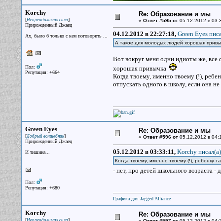
Korchy
Re: Образование и мы
[
]
Непреодолимая сила
«
Ответ #595 от
05.12.2012 в 03:3
Прирожденный Джаец
04.12.2012 в 22:27:18,
Green Eyes писа
Ах, было б только с кем поговорить ...
А такое для молодых людей хорошая привы
Вот вокруг меня одни идиоты же, все 
Пол:
хорошая привычка
Репутация: +664
Когда твоему, именно твоему (!), ребе
отпускать одного в школу, если она не
Green Eyes
Re: Образование и мы
[
]
Добрый волшебник
«
Ответ #596 от
05.12.2012 в 04:
Прирожденный Джаец
05.12.2012 в 03:33:11,
Korchy писал(a)
И тишина...
Когда твоему, именно твоему (!), ребенку т
- нет, про детей школьного возраста - 
Пол:
Репутация: +680
Графика для Jagged Alliance
Korchy
Re: Образование и мы
[
]
Непреодолимая сила
«
Ответ #597 от
05.12.2012 в 04: