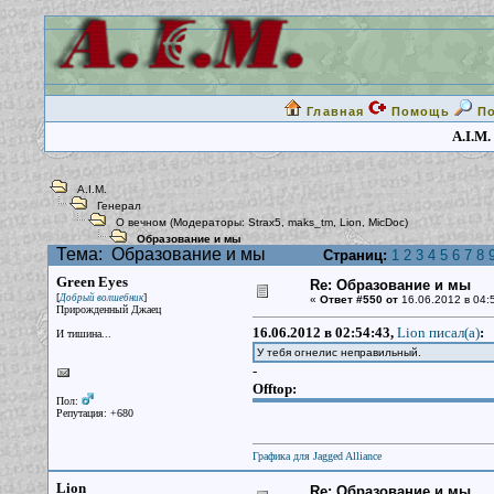
Главная
Помощь
П
A.I.M.
A.I.M.
Генерал
О вечном
(Модераторы:
Strax5
,
maks_tm
,
Lion
,
MicDoc
)
Образование и мы
Тема:
Образование и мы
Страниц:
1
2
3
4
5
6
7
8
Green Eyes
Re: Образование и мы
[
]
Добрый волшебник
«
Ответ #550 от
16.06.2012 в 04:
Прирожденный Джаец
16.06.2012 в 02:54:43,
Lion писал(a)
:
И тишина...
У тебя огнелис неправильный.
-
Offtop:
Пол:
Репутация: +680
Графика для Jagged Alliance
Lion
Re: Образование и мы