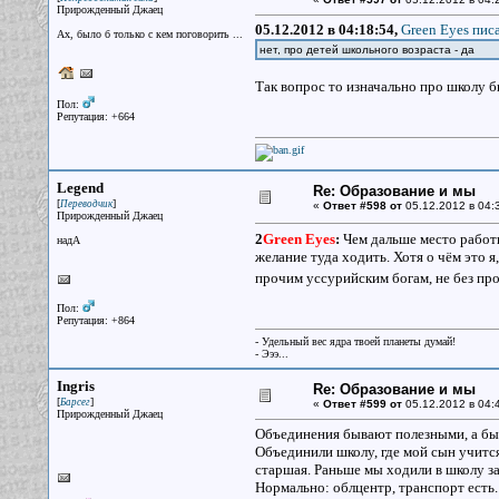
Прирожденный Джаец
05.12.2012 в 04:18:54,
Green Eyes писа
Ах, было б только с кем поговорить ...
нет, про детей школьного возраста - да
Так вопрос то изначально про школу б
Пол:
Репутация: +664
Legend
Re: Образование и мы
[
]
Переводчик
«
Ответ #598 от
05.12.2012 в 04:
Прирожденный Джаец
2
Green Eyes
:
Чем дальше место работы
надА
желание туда ходить. Хотя о чём это 
прочим уссурийским богам, не без про
Пол:
Репутация: +864
- Удельный вес ядра твоей планеты думай!
- Эээ...
Ingris
Re: Образование и мы
[
]
Барсег
«
Ответ #599 от
05.12.2012 в 04:
Прирожденный Джаец
Объединения бывают полезными, а бы
Объединили школу, где мой сын учится,
старшая. Раньше мы ходили в школу за
Нормально: облцентр, транспорт есть.