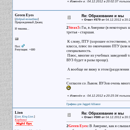
«
Изменён в : 04.12.2012 в 20:02:37 пользо
Green Eyes
Re: Образование и мы
[
]
Добрый волшебник
«
Ответ #579 от
04.12.2012 в 20:
Прирожденный Джаец
2
Strax5
:
Гы, в Америке (в некоторых ш
И тишина...
третья - старшая.
К слову, ПТУ (хорошее естественно, та
класса, плюс по окончанию ПТУ (или к
Пол:
Репутация: +680
специальность.
Плюс, многие из учебных заведений т
ВУЗ будет в разы проще).
А вообще не вижу в этом (разделении
---
Согласен со Львом. ВУЗов очень много
«
Изменён в : 04.12.2012 в 20:25:34 польз
Графика для Jagged Alliance
Lion
Re: Образование и мы
[
]
Lion. King Lion.
«
Ответ #580 от
04.12.2012 в 20:
Кардинал
2
Green Eyes
:
В Америке, как я слышал