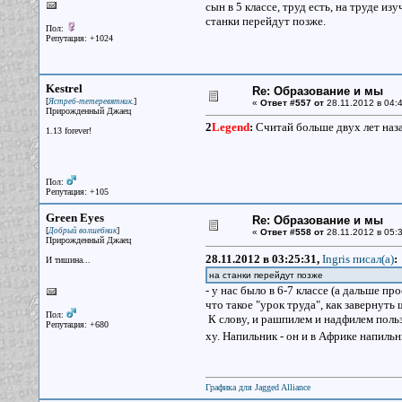
сын в 5 классе, труд есть, на труде 
станки перейдут позже.
Пол:
Репутация: +1024
Kestrel
Re: Образование и мы
[
]
Ястреб-тетеревятник.
«
Ответ #557 от
28.11.2012 в 04:4
Прирожденный Джаец
2
Legend
:
Считай больше двух лет наза
1.13 forever!
Пол:
Репутация: +105
Green Eyes
Re: Образование и мы
[
]
Добрый волшебник
«
Ответ #558 от
28.11.2012 в 05:3
Прирожденный Джаец
28.11.2012 в 03:25:31,
Ingris писал(a)
:
И тишина...
на станки перейдут позже
- у нас было в 6-7 классе (а дальше п
что такое "урок труда", как завернуть
Пол:
К слову, и рашпилем и надфилем польз
Репутация: +680
ху. Напильник - он и в Африке напильн
Графика для Jagged Alliance