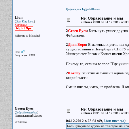
Графика для Jagged Alliance
Lion
Re: Образование и мы
[
]
Lion. King Lion.
«
Ответ #590 от
04.12.2012 в 23:
Кардинал
2
Green Eyes
:
Быть чуть умнее других 
Фейспалма.
Welcome to Metavira!
2
Дядя Боря
:
В маленьких регионах од
существовании в Петербурге СПбГУ и
Пол:
Университет Рогов и Копыт имени Хре
Репутация: +363
Почему-то, если на вопрос ”Где учиш
2
Korchy
:
занятия малышей в одном здан
второй части.
Смена школы, имхо, не проблема. Я оч
Green Eyes
Re: Образование и мы
[
]
Добрый волшебник
«
Ответ #591 от
04.12.2012 в 23:
Прирожденный Джаец
04.12.2012 в 23:31:49,
Lion писал(a)
:
И тишина...
Быть чуть умнее других не так страшно, г