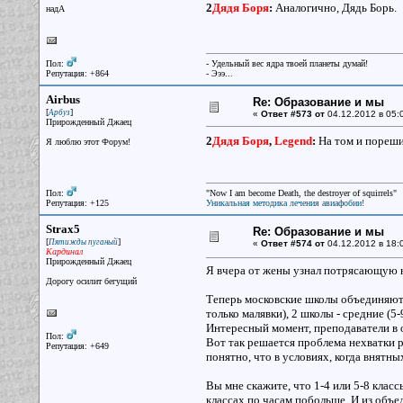
2
Дядя Боря
:
Аналогично, Дядь Борь.
надА
Пол:
- Удельный вес ядра твоей планеты думай!
Репутация: +864
- Эээ...
Airbus
Re: Образование и мы
[
]
Арбуз
«
Ответ #573 от
04.12.2012 в 05:
Прирожденный Джаец
2
Дядя Боря
,
Legend
:
На том и пореш
Я люблю этот Форум!
Пол:
"Now I am become Death, the destroyer of squirrels"
Репутация: +125
Уникальная методика лечения авиафобии!
Strax5
Re: Образование и мы
[
]
Пятижды пуганый
«
Ответ #574 от
04.12.2012 в 18:
Кардинал
Прирожденный Джаец
Я вчера от жены узнал потрясающую 
Дорогу осилит бегущий
Теперь московские школы объединяют. Т
только малявки), 2 школы - средние (5-
Интересный момент, преподаватели в о
Пол:
Вот так решается проблема нехватки 
Репутация: +649
понятно, что в условиях, когда внятн
Вы мне скажите, что 1-4 или 5-8 классы
классах по часам побольше. И из объ