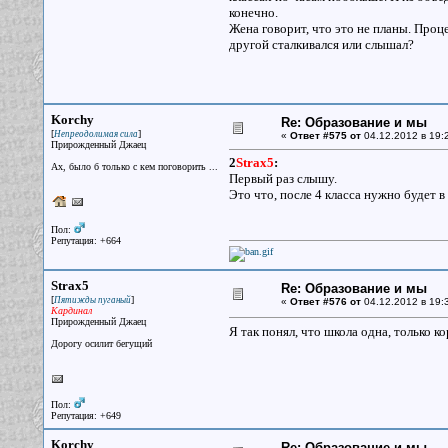
конечно.
Жена говорит, что это не планы. Проц
другой сталкивался или слышал?
Korchy
Re: Образование и мы
[
]
Непреодолимая сила
«
Ответ #575 от
04.12.2012 в 19:
Прирожденный Джаец
2
Strax5
:
Ах, было б только с кем поговорить ...
Первый раз слышу.
Это что, после 4 класса нужно будет в
Пол:
Репутация: +664
Strax5
Re: Образование и мы
[
]
Пятижды пуганый
«
Ответ #576 от
04.12.2012 в 19:
Кардинал
Прирожденный Джаец
Я так понял, что школа одна, только к
Дорогу осилит бегущий
Пол:
Репутация: +649
Korchy
Re: Образование и мы