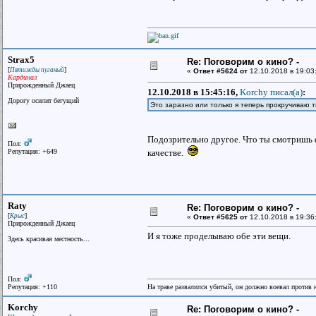
Strax5
Re: Поговорим о кино? -
[
]
Пятижды пуганый
«
Ответ #5624 от
12.10.2018 в 19:03
Кардинал
Прирожденный Джаец
12.10.2018 в 15:45:16,
Korchy писал(a)
:
Дорогу осилит бегущий
Это заразно или только я теперь прокручиваю 
Подозрительно другое. Что ты смотришь ф
Пол:
Репутация: +649
качестве.
Raty
Re: Поговорим о кино? -
[
]
Крыс
«
Ответ #5625 от
12.10.2018 в 19:36
Прирожденный Джаец
И я тоже проделываю обе эти вещи.
Здесь красивая местность...
Пол:
Репутация: +110
На траве развалился убитый, он должно воевал против н
Korchy
Re: Поговорим о кино? -