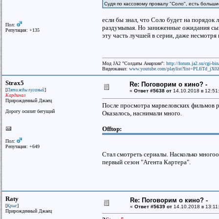
Судя по кассовому провалу "Соло", есть больш
если бы знал, что Соло будет на порядок 
Пол:
раздумывая. Но заниженные ожидания сыгра
Репутация: +135
эту часть лучшей в серии, даже несмотря 
Мод JA2 "Солдаты Анархии":
http://forum.ja2.su/cgi-
Видеоканал:
www.youtube.com/playlist?list=PLfiTd_j
Strax5
Re: Поговорим о кино? -
[
]
Пятижды пуганый
«
Ответ #5638 от
14.10.2018 в 12:51
Кардинал
Прирожденный Джаец
После просмотра марвеловских фильмов ре
Дорогу осилит бегущий
Оказалось, наснимали много.
Offtop:
Пол:
Репутация: +649
Стал смотреть сериалы. Насколько мног
первый сезон "Агента Картера".
Raty
Re: Поговорим о кино? -
[
]
Крыс
«
Ответ #5639 от
14.10.2018 в 13:11
Прирожденный Джаец