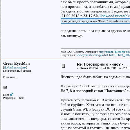
а не были просто болванчиками, которые 
не в противника, и погибать в самый нуж
бы сделать более интересным. Заодно не 
21.09.2018 в 23:17:50,
Ushwood писал(a)
:
я не уследил, когда и как "Сокол" приобрел с
передняя часть носа скрывала грузовые к
как замануху.
Мод JA2 "Солдаты Анархии":
http://forum.ja2.su/cgi-
Видеоканал:
www.youtube.com/playlist?list=PLfiTd_j
Green EyesMan
Re: Поговорим о кино? -
[
]
Добрый волшебник
«
Ответ #5614 от
24.09.2018 в 22:10
Прирожденный Джаец
Диснею надо было забить на седьмой и во
И тишина...
Фильм про Хана Соло получился очень да
Но 7, 8 и последний сезон "Повстанцев" 
Пол:
Репутация: +680
Причем это не только к ЗВ относится. Ст
бабло срубить. Хотя зачем это все - не 
студий (типа WB и Sony) и DC. И все - сч
И вот не понятно, ну получил ты это бабл
они ваяют если не шедевры, то хотя бы к
аниматоров, которые за чашку риса будут
деньги лопатой и тратить... не знаю на 