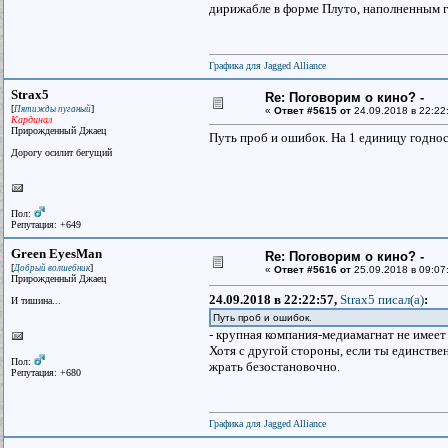
дирижабле в форме Плуто, наполненным г
Графика для Jagged Alliance
Strax5
Re: Поговорим о кино? -
[
]
Пятижды пуганый
«
Ответ #5615 от
24.09.2018 в 22:22
Кардинал
Прирожденный Джаец
Путь проб и ошибок. На 1 единицу годнос
Дорогу осилит бегущий
Пол:
Репутация: +649
Green EyesMan
Re: Поговорим о кино? -
[
]
Добрый волшебник
«
Ответ #5616 от
25.09.2018 в 09:07
Прирожденный Джаец
24.09.2018 в 22:22:57,
Strax5 писал(a)
:
И тишина...
Путь проб и ошибок.
- крупная компания-медиамагнат не имеет 
Хотя с другой стороны, если ты единствен
Пол:
жрать безостановочно.
Репутация: +680
Графика для Jagged Alliance