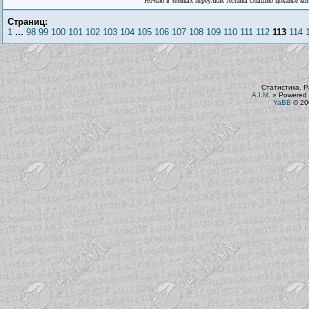
Ночью в тёмных переулках Астаны слышно цоканье ко
Страниц:
1
...
98
99
100
101
102
103
104
105
106
107
108
109
110
111
112
113
114
Статистика. Р
A.I.M.
»
Powered 
YaBB
© 200