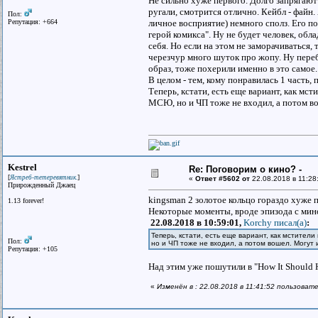
Не сильно хуже первого. Долго запрягают и
ругали, смотрится отлично. Кейбл - файн.
Пол:
Репутация: +664
личное восприятие) немного сполз. Его по
герой комикса". Ну не будет человек, об
себя. Но если на этом не заморачиваться,
черезчур много шуток про жопу. Ну переб
образ, тоже похерили именно в это самое.
В целом - тем, кому понравилась 1 часть, 
Теперь, кстати, есть еще вариант, как мс
МСЮ, но и ЧП тоже не входил, а потом в
Kestrel
Re: Поговорим о кино? -
[
]
Ястреб-тетеревятник.
«
Ответ #5602 от
22.08.2018 в 11:28
Прирожденный Джаец
kingsman 2 золотое кольцо гораздо хуже 
1.13 forever!
Некоторые моменты, вроде эпизода с мино
22.08.2018 в 10:59:01,
Korchy писал(a)
:
Теперь, кстати, есть еще вариант, как мстител
Пол:
но и ЧП тоже не входил, а потом вошел. Могут 
Репутация: +105
Над этим уже пошутили в "How It Should 
«
Изменён в : 22.08.2018 в 11:41:52 пользовате