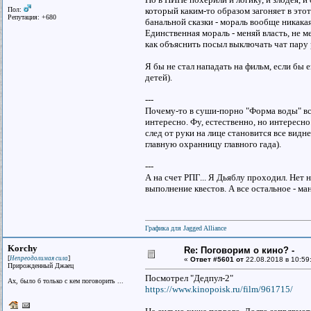
Пол:
который каким-то образом загоняет в этот
Репутация: +680
банальной сказки - мораль вообще никака
Единственная мораль - меняй власть, не м
как объяснить посыл выключать чат пару 
Я бы не стал нападать на фильм, если бы
детей).
---
Почему-то в суши-порно "Форма воды" вс
интересно. Фу, естественно, но интересно
след от руки на лице становится все видн
главную охранницу главного гада).
---
А на счет РПГ... Я Дьяблу проходил. Нет 
выполнение квестов. А все остальное - ма
Графика для Jagged Alliance
Korchy
Re: Поговорим о кино? -
[
]
Непреодолимая сила
«
Ответ #5601 от
22.08.2018 в 10:59
Прирожденный Джаец
Посмотрел "Дедпул-2"
Ах, было б только с кем поговорить ...
https://www.kinopoisk.ru/film/961715/