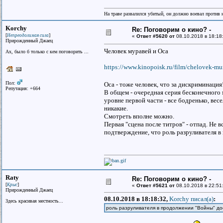
На траве развалился убитый, он должно воевал против н
Korchy
Re: Поговорим о кино? -
[
]
Непреодолимая сила
«
Ответ #5620 от
08.10.2018 в 18:18
Прирожденный Джаец
Человек муравей и Оса
Ах, было б только с кем поговорить ...
https://www.kinopoisk.ru/film/chelovek-m
Пол:
Оса - тоже человек, что за дискриминаци
Репутация: +664
В общем - очередная серия бесконечного 
уровне первой части - все бодренько, весе
никакие.
Смотреть вполне можно.
Первая "сцена после титров" - отпад. Не 
подтверждение, что роль разруливателя 
Raty
Re: Поговорим о кино? -
[
]
Крыс
«
Ответ #5621 от
08.10.2018 в 22:51
Прирожденный Джаец
08.10.2018 в 18:18:32,
Korchy писал(a)
:
Здесь красивая местность...
роль разруливателя в продолжении "Войны" дос