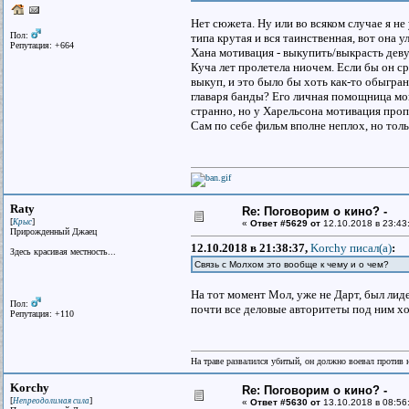
Нет сюжета. Ну или во всяком случае я не 
Пол:
типа крутая и вся таинственная, вот она у
Репутация: +664
Хана мотивация - выкупить/выкрасть деву
Куча лет пролетела ниочем. Если бы он ср
выкуп, и это было бы хоть как-то обыгра
главаря банды? Его личная помощница мог
странно, но у Харельсона мотивация проп
Сам по себе фильм вполне неплох, но толь
Raty
Re: Поговорим о кино? -
[
]
Крыс
«
Ответ #5629 от
12.10.2018 в 23:43
Прирожденный Джаец
12.10.2018 в 21:38:37,
Korchy писал(a)
:
Здесь красивая местность...
Связь с Молхом это вообще к чему и о чем?
На тот момент Мол, уже не Дарт, был лид
Пол:
почти все деловые авторитеты под ним хо
Репутация: +110
На траве развалился убитый, он должно воевал против н
Korchy
Re: Поговорим о кино? -
[
]
Непреодолимая сила
«
Ответ #5630 от
13.10.2018 в 08:56