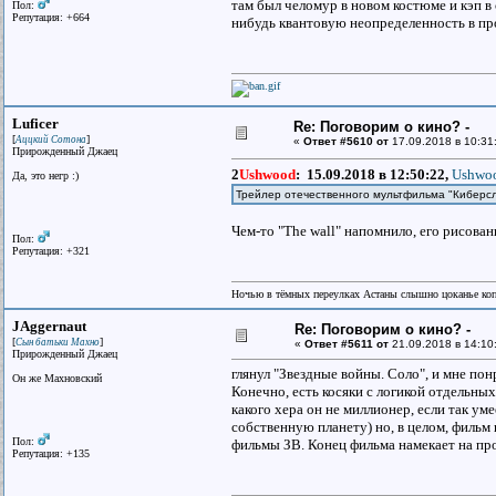
там был челомур в новом костюме и кэп в
Пол:
Репутация: +664
нибудь квантовую неопределенность в пр
Luficer
Re: Поговорим о кино? -
[
]
Аццкий Сотона
«
Ответ #5610 от
17.09.2018 в 10:31
Прирожденный Джаец
2
Ushwood
:
15.09.2018 в 12:50:22,
Ushwoo
Да, это негр :)
Трейлер отечественного мультфильма "Киберс
Чем-то "The wall" напомнило, его рисованн
Пол:
Репутация: +321
Ночью в тёмных переулках Астаны слышно цоканье ко
JAggernaut
Re: Поговорим о кино? -
[
]
Сын батьки Махно
«
Ответ #5611 от
21.09.2018 в 14:10
Прирожденный Джаец
глянул "Звездные войны. Соло", и мне по
Он же Махновский
Конечно, есть косяки с логикой отдельных
какого хера он не миллионер, если так уме
собственную планету) но, в целом, фильм
Пол:
фильмы ЗВ. Конец фильма намекает на пр
Репутация: +135