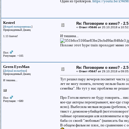
Один из трейлеров.
https://youtu.be/ZWr
Kestrel
Re: Поговорим о кино? - 2.5
[
]
Ястреб-тетеревятник.
«
Ответ #5646 от
20.10.2018 в 10:52
Прирожденный Джаец
И тишина...
1.13 forever!
Похоже этот hype train проходит мимо это
Пол:
Репутация: +105
Green EyesMan
Re: Поговорим о кино? - 2.5
[
]
Добрый волшебник
«
Ответ #5647 от
29.10.2018 в 09:05
Прирожденный Джаец
Тут решил пару вечеров посвятит чиста у
И тишина...
лет не могу понять, почему нельзя было о
семейка". Но тут у нас проблема не решаем
Про Гоголя ничего не буду говорить... пи
Пол:
Репутация: +680
кое-где актеры переигрывают, кое-где ст
ясно). Выбесила мелкая ведьма (ребенок, 
твист с демоном-убийцей (вотэтоповорот!)
тайные организации аля иллюминаты и про
баба со своей "любовью" (написать бы нед
В общем фильм не плох, по сравнению с о