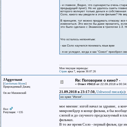
- и главное. Видно, что сценаристы очень стар
предыдущий пункт). Но не удалось сшить главно
которого волнуют только деньги и собственная
Соло, какого мы увидели в этом фильме? Не ве
В принципе, тут можно придумать отмазку: все
измениться. Это могло бы даже прокатить, если 
это было сделано с Энакином в трилогии 1-3. Н
Что осталось непонятым:
- как Соло научился понимать язык вуки
- я не уследил, когда и как "Сокол" приобрел 
Мои текущие переводы:
Страж
арка 7, версия 30.07.26
JAggernaut
Re: Поговорим о кино? -
[
]
Сын батьки Махно
«
Ответ #5613 от
22.09.2018 в 00:34
Прирожденный Джаец
21.09.2018 в 23:17:50,
Ushwood писал(a)
:
Он же Махновский
но хуже "Изгоя".
мое мнение: изгой начал за здравие, а ко
Пол:
микровейдер в конце фильма, я бы вообще
Репутация: +135
слепой и до скучного предсказуемый в пла
фильмах.
В то же время Соло - первый фильм, где 