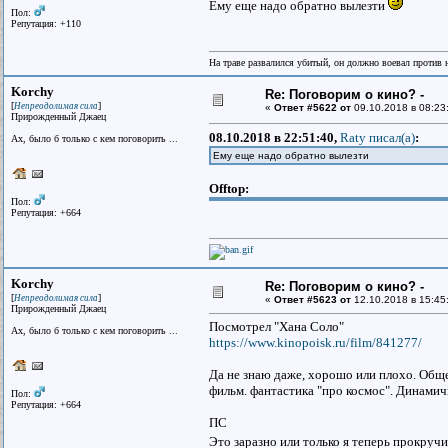
Ему еще надо обратно вылезти
Пол:
Репутация: +110
На траве развалился убитый, он должно воевал против н
Korchy
Re: Поговорим о кино? -
[
]
Непреодолимая сила
«
Ответ #5622 от
09.10.2018 в 08:23
Прирожденный Джаец
08.10.2018 в 22:51:40,
Raty писал(a)
:
Ах, было б только с кем поговорить ...
Ему еще надо обратно вылезти
Offtop:
Пол:
Репутация: +664
Korchy
Re: Поговорим о кино? -
[
]
Непреодолимая сила
«
Ответ #5623 от
12.10.2018 в 15:45
Прирожденный Джаец
Посмотрел "Хана Соло"
Ах, было б только с кем поговорить ...
https://www.kinopoisk.ru/film/841277/
Да не знаю даже, хорошо или плохо. Общее
фильм. фантастика "про космос". Динамич
Пол:
Репутация: +664
ПС
Это заразно или только я теперь прокруч