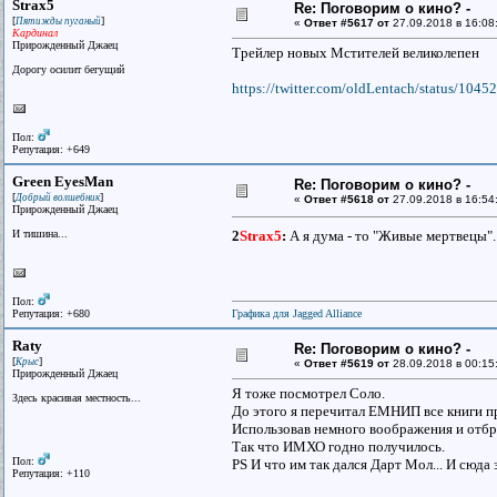
Strax5
Re: Поговорим о кино? -
[
]
Пятижды пуганый
«
Ответ #5617 от
27.09.2018 в 16:08
Кардинал
Прирожденный Джаец
Трейлер новых Мстителей великолепен
Дорогу осилит бегущий
https://twitter.com/oldLentach/status/10
Пол:
Репутация: +649
Green EyesMan
Re: Поговорим о кино? -
[
]
Добрый волшебник
«
Ответ #5618 от
27.09.2018 в 16:54
Прирожденный Джаец
И тишина...
2
Strax5
:
А я дума - то "Живые мертвецы"
Пол:
Репутация: +680
Графика для Jagged Alliance
Raty
Re: Поговорим о кино? -
[
]
Крыс
«
Ответ #5619 от
28.09.2018 в 00:15
Прирожденный Джаец
Я тоже посмотрел Соло.
Здесь красивая местность...
До этого я перечитал ЕМНИП все книги про
Использовав немного воображения и отбр
Так что ИМХО годно получилось.
Пол:
PS И что им так дался Дарт Мол... И сюда 
Репутация: +110