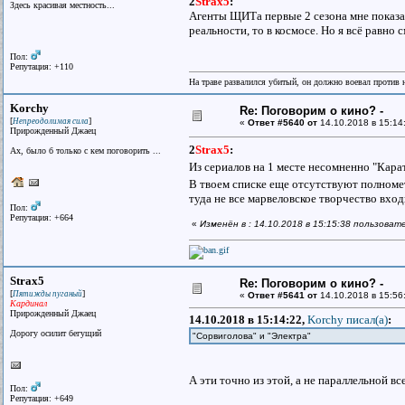
2
Strax5
:
Здесь красивая местность...
Агенты ЩИТа первые 2 сезона мне показал
реальности, то в космосе. Но я всё равно
Пол:
Репутация: +110
На траве развалился убитый, он должно воевал против н
Korchy
Re: Поговорим о кино? -
[
]
Непреодолимая сила
«
Ответ #5640 от
14.10.2018 в 15:14
Прирожденный Джаец
2
Strax5
:
Ах, было б только с кем поговорить ...
Из сериалов на 1 месте несомненно "Кар
В твоем списке еще отсутствуют полноме
туда не все марвеловское творчество вход
Пол:
Репутация: +664
«
Изменён в : 14.10.2018 в 15:15:38 пользоват
Strax5
Re: Поговорим о кино? -
[
]
Пятижды пуганый
«
Ответ #5641 от
14.10.2018 в 15:56
Кардинал
Прирожденный Джаец
14.10.2018 в 15:14:22,
Korchy писал(a)
:
Дорогу осилит бегущий
"Сорвиголова" и "Электра"
А эти точно из этой, а не параллельной в
Пол:
Репутация: +649