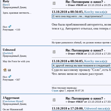
Raty
Re: Поговорим о кино? -
[
]
Крыс
«
Ответ #5635 от
13.10.2018 в 16:25
Прирожденный Джаец
13.10.2018 в 08:56:05,
Korchy писал(a)
:
Здесь красивая местность...
С чего она под него ..гм... подстроилась?
Она была приближенной авторитета, возмож
Пол:
тем и т.д. Авторитет отъехал, она теперь 
Репутация: +110
На траве развалился убитый, он должно воевал против н
Ushwood
Re: Поговорим о кино? -
[
]
ДжАдай
«
Ответ #5636 от
13.10.2018 в 17:20
Прирожденный Джаец
13.10.2018 в 08:56:05,
Korchy писал(a)
:
May the Force be with you
А, другой эпизод мы вам покажем в следующей 
Судя по кассовому провалу "Соло", есть 
Что лично меня не сильно расстроит.
Пол:
Репутация: +567
Мои текущие переводы:
Страж
арка 7, версия 30.07.26
JAggernaut
Re: Поговорим о кино? -
[
]
Сын батьки Махно
«
Ответ #5637 от
13.10.2018 в 17:33
Прирожденный Джаец
13.10.2018 в 17:20:00,
Ushwood писал(a)
:
Он же Махновский