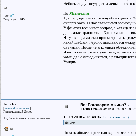
Небось еще у государства деньги на это вз
По
Мстителям
.
Пол:
Тут пару-десяток страниц обсуждались "М
Репутация: +649
супергероев. Танос становится всемогущ
У фанатов возникает вопрос, а как сцена
денежные франшизы. - Хрен им кто позвол
Я тут вечерами стал просматривать фильм
некий шаблон. Герои сталкиваются между
ситуации. После чего команда объединяетс
Я вот подумал, что с учетом одержимости
команда не объединяется, а разъединяетс
Увидим.
Korchy
Re: Поговорим о кино? -
[
]
Непреодолимая сила
«
Ответ #5609 от
15.09.2018 в 18:32
Прирожденный Джаец
15.09.2018 в 13:48:35,
Strax5 писал(a)
:
Ах, было б только с кем поговорить ...
Увидим
Пока наиболее вероятная версия все-таки