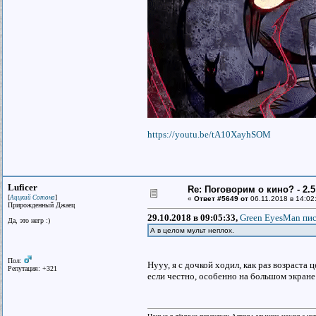
https://youtu.be/tA10XayhSOM
Luficer
Re: Поговорим о кино? - 2.5
[
]
Аццкий Сотона
«
Ответ #5649 от
06.11.2018 в 14:02
Прирожденный Джаец
29.10.2018 в 09:05:33,
Green EyesMan пис
Да, это негр :)
А в целом мульт неплох.
Пол:
Нууу, я с дочкой ходил, как раз возраста
Репутация: +321
если честно, особенно на большом экране 