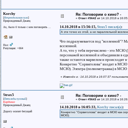
Korchy
Re: Поговорим о кино? -
[
]
Непреодолимая сила
«
Ответ #5642 от
14.10.2018 в 16:05
Прирожденный Джаец
14.10.2018 в 15:56:15,
Strax5 писал(a)
:
Ах, было б только с кем поговорить ...
А эти точно из этой, а не параллельной вселе
Что подразумевается под "вселенной"? Ма
Пол:
вселенной.
Репутация: +664
А то, что у тебя перечислено - это МСЮ (M
персонажей вселенной и объединили в еди
также остаются марвелом и происходят в 
Конкретно "Сорвиголова" входит в МСЮ ка
МСЮ). Электра (полнометражка) в МСЮ н
«
Изменён в : 14.10.2018 в 16:07:37 пользоват
Strax5
Re: Поговорим о кино? -
[
]
Пятижды пуганый
«
Ответ #5643 от
14.10.2018 в 16:26
Кардинал
Прирожденный Джаец
14.10.2018 в 16:05:33,
Korchy писал(a)
:
Дорогу осилит бегущий
Конкретно "Сорвиголова" входит в МСЮ как сер
МСЮ).