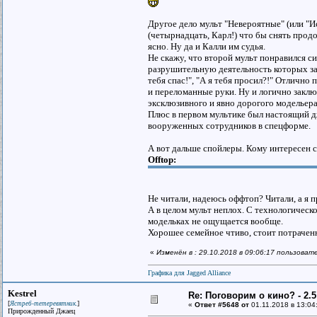
Другое дело мульт "Невероятные" (или "И
(четырнадцать, Карл!) что бы снять продо
ясно. Ну да и Калли им судья.
Не скажу, что второй мульт понравился си
разрушительную деятельность которых зап
тебя спас!", "А я тебя просил?!" Отлично
и переломанные руки. Ну и логично заклю
эксклюзивного и явно дорогого модельера
Плюс в первом мультике был настоящий д
вооруженных сотрудников в спецформе.
А вот дальше спойлеры. Кому интересен сю
Offtop:
Не читали, надеюсь оффтоп? Читали, а я 
А в целом мульт неплох. С технологическо
модельках не ощущается вообще.
Хорошее семейное чтиво, стоит потрачен
«
Изменён в : 29.10.2018 в 09:06:17 пользова
Графика для Jagged Alliance
Kestrel
Re: Поговорим о кино? - 2.5
[
]
Ястреб-тетеревятник.
«
Ответ #5648 от
01.11.2018 в 13:04
Прирожденный Джаец