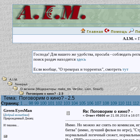
Главная
Помощь
П
A.I.M.
« П
Господа! Для нашего же удобства, просьба - соблюдать рег
поиск раздач находится
здесь
Если вообще, "О трекерах и торрентах", смотреть
тут
A.I.M.
Генерал
О вечном
(Модераторы:
maks_tm
,
MicDoc
,
Lion
,
Strax5
)
Поговорим о кино? - 2.5
Тема:
Поговорим о кино? - 2.5
Страниц:
1
...
98
99
100
101
102
103
104
105
106
107
108
109
110
111
112
Green EyesMan
Re: Поговорим о кино? -
[
]
Добрый волшебник
«
Ответ #5600 от
21.08.2018 в 16:07
Прирожденный Джаец
Иммо. Но можно же снять по комиксам, и
И тишина...
битва" (иммо, лучший фильм по игре), "С
нормальный логичный сюжет, нормальные
Но в ПИПе похерили и логику, и злодея, и