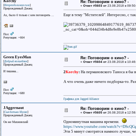
Korchy
Re: Поговорим о кино? -
[
]
Непреодолимая сила
«
Ответ #5603 от
23.08.2018 в 09:50
Прирожденный Джаец
Еще в тему "Мстителей". Интересно, с т
Ах, было б только с кем поговорить ...
Пол:
Репутация: +664
Green EyesMan
Re: Поговорим о кино? -
[
]
Добрый волшебник
«
Ответ #5604 от
23.08.2018 в 10:46
Прирожденный Джаец
И тишина...
2
Korchy
:
На пермановского Таноса я бы в
А что очень даже ничего подборка-то. Раз
Пол:
Репутация: +680
Графика для Jagged Alliance
JAggernaut
Re: Поговорим о кино? -
[
]
Сын батьки Махно
«
Ответ #5605 от
26.08.2018 в 12:58
Прирожденный Джаец
Одноминутная машина времени.
Он же Махновский
https://www.youtube.com/watch?v=DScQ
Эти 5 минут смотрятся намного лучше, че