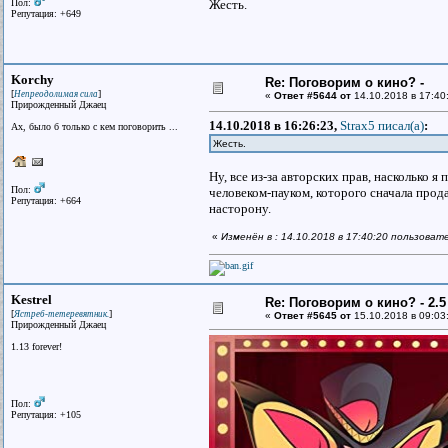
Пол:
Жесть.
Репутация: +649
Korchy
Re: Поговорим о кино? -
[
]
Непреодолимая сила
«
Ответ #5644 от
14.10.2018 в 17:40
Прирожденный Джаец
14.10.2018 в 16:26:23,
Strax5 писал(a)
:
Ах, было б только с кем поговорить ...
Жесть.
Ну, все из-за авторских прав, насколько
Пол:
человеком-пауком, которого сначала прод
Репутация: +664
насторону.
«
Изменён в : 14.10.2018 в 17:40:20 пользоват
Kestrel
Re: Поговорим о кино? - 2.5
[
]
Ястреб-тетеревятник.
«
Ответ #5645 от
15.10.2018 в 09:03
Прирожденный Джаец
1.13 forever!
Пол:
Репутация: +105