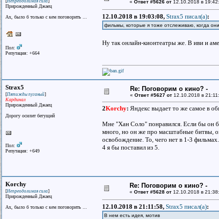
[
]
Непреодолимая сила
«
Ответ #5626 от
12.10.2018 в 19:42
Прирожденный Джаец
12.10.2018 в 19:03:08,
Strax5 писал(a)
:
Ах, было б только с кем поговорить ...
фильмы, которые я тоже отслеживаю, когда они
Ну так онлайн-кионтеатры же. В иви и а
Пол:
Репутация: +664
Strax5
Re: Поговорим о кино? -
[
]
Пятижды пуганый
«
Ответ #5627 от
12.10.2018 в 21:11
Кардинал
Прирожденный Джаец
2
Korchy
:
Яндекс выдает то же самое в об
Дорогу осилит бегущий
Мне "Хан Соло" понравился. Если бы он б
много, но он же про масштабные битвы, он
освобождение. То, чего нет в 1-3 фильмах
Пол:
4 я бы поставил из 5.
Репутация: +649
Korchy
Re: Поговорим о кино? -
[
]
Непреодолимая сила
«
Ответ #5628 от
12.10.2018 в 21:38
Прирожденный Джаец
12.10.2018 в 21:11:58,
Strax5 писал(a)
:
Ах, было б только с кем поговорить ...
В нем есть идея, мотив