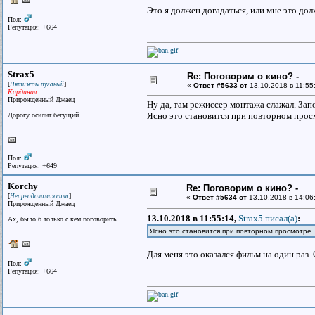
Это я должен догадаться, или мне это до
Пол:
Репутация: +664
Strax5
Re: Поговорим о кино? -
[
]
Пятижды пуганый
«
Ответ #5633 от
13.10.2018 в 11:55
Кардинал
Прирожденный Джаец
Ну да, там режиссер монтажа слажал. Зап
Ясно это становится при повторном прос
Дорогу осилит бегущий
Пол:
Репутация: +649
Korchy
Re: Поговорим о кино? -
[
]
Непреодолимая сила
«
Ответ #5634 от
13.10.2018 в 14:06
Прирожденный Джаец
13.10.2018 в 11:55:14,
Strax5 писал(a)
:
Ах, было б только с кем поговорить ...
Ясно это становится при повторном просмотре.
Для меня это оказался фильм на один раз. 
Пол:
Репутация: +664