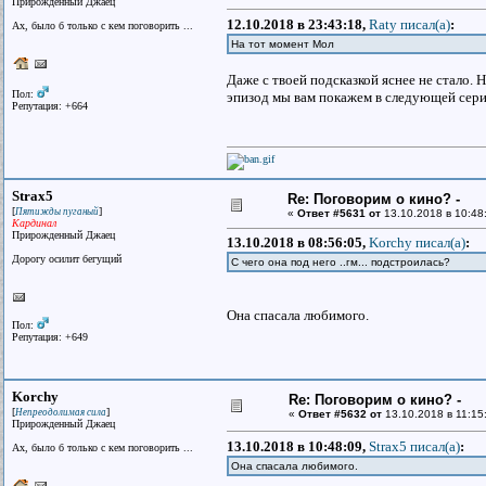
Прирожденный Джаец
12.10.2018 в 23:43:18,
Raty писал(a)
:
Ах, было б только с кем поговорить ...
На тот момент Мол
Даже с твоей подсказкой яснее не стало. Н
Пол:
эпизод мы вам покажем в следующей серии.
Репутация: +664
Strax5
Re: Поговорим о кино? -
[
]
Пятижды пуганый
«
Ответ #5631 от
13.10.2018 в 10:48
Кардинал
Прирожденный Джаец
13.10.2018 в 08:56:05,
Korchy писал(a)
:
Дорогу осилит бегущий
С чего она под него ..гм... подстроилась?
Она спасала любимого.
Пол:
Репутация: +649
Korchy
Re: Поговорим о кино? -
[
]
Непреодолимая сила
«
Ответ #5632 от
13.10.2018 в 11:15
Прирожденный Джаец
13.10.2018 в 10:48:09,
Strax5 писал(a)
:
Ах, было б только с кем поговорить ...
Она спасала любимого.