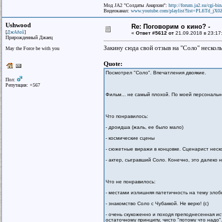
Мод JA2 "Солдаты Анархии":
http://forum.ja2.su/cgi-
Видеоканал:
www.youtube.com/playlist?list=PLfiTd_j
Ushwood
Re: Поговорим о кино? -
[
]
ДжАдай
«
Ответ #5612 от
21.09.2018 в 23:17
Прирожденный Джаец
Закину сюда свой отзыв на "Соло" нескол
May the Force be with you
Quote:
Посмотрел "Соло". Впечатления двоякие.
Пол:
Репутация: +567
Фильм... не самый плохой. По моей персонально
Что понравилось:
- дроидша (жаль, ее было мало)
- космические сцены
- сюжетные виражи в концовке. Сценарист неск
- актер, сыгравший Соло. Конечно, это далеко 
Что не понравилось:
- местами излишняя патетичность на тему злобн
- знакомство Соло с Чубаккой. Не верю! (с)
- очень скукоженно и походя преподнесенная ис
остаточному принципу, чисто "потому что надо"