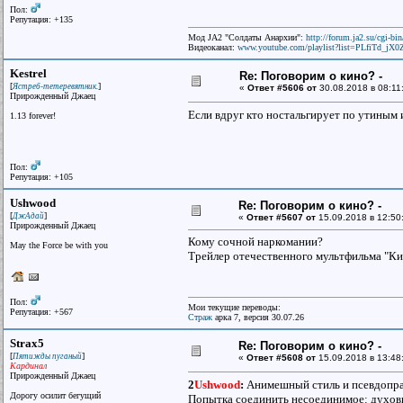
Пол:
Репутация: +135
Мод JA2 "Солдаты Анархии":
http://forum.ja2.su/cgi-
Видеоканал:
www.youtube.com/playlist?list=PLfiTd_j
Kestrel
Re: Поговорим о кино? -
[
]
Ястреб-тетеревятник.
«
Ответ #5606 от
30.08.2018 в 08:11
Прирожденный Джаец
Если вдруг кто ностальгирует по утиным 
1.13 forever!
Пол:
Репутация: +105
Ushwood
Re: Поговорим о кино? -
[
]
ДжАдай
«
Ответ #5607 от
15.09.2018 в 12:50
Прирожденный Джаец
Кому сочной наркомании?
May the Force be with you
Трейлер отечественного мультфильма "Ки
Пол:
Мои текущие переводы:
Репутация: +567
Страж
арка 7, версия 30.07.26
Strax5
Re: Поговорим о кино? -
[
]
Пятижды пуганый
«
Ответ #5608 от
15.09.2018 в 13:48
Кардинал
Прирожденный Джаец
2
Ushwood
:
Анимешный стиль и псевдоправ
Дорогу осилит бегущий
Попытка соединить несоединимое: духов