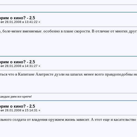
орим о кино? - 2.5
 от
28.01.2008 в 13:41:22 »
, боле-менее вменяемые. особенно в плане скорости. В отличие от многих дру
орим о кино? - 2.5
 от
28.01.2008 в 14:31:27 »
ться что в Капитане Алатристе дуэли на шпагах менее всего правдоподобны н
 каждым днем все крепче!
орим о кино? - 2.5
 от
28.01.2008 в 15:14:31 »
ьного солдата от владения оружием жизнь зависит. А этот еще и касательство