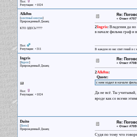
Пол:
Репутация: +1024
Alk0m
Re: Погов
[
]
злостный классик
«
Ответ #707
Прирожденный Джаец
2
Ingris
:
Владения да но 
КТО ЗДЕСЬ?????
в начале фильма граф и в
Пол:
Репутация: +311
В каждом из нас спит гений и с
Ingris
Re: Погов
[
]
Барсег
«
Ответ #708
Прирожденный Джаец
2
Alk0m
:
Quote:
с ним ходил в начале филь
Пол:
Да не всё. Ты учитывай,
Репутация: +1024
вроде как со всеми эти
Daito
Re: Погов
[
]
Tanto
«
Ответ #709
Прирожденный Джаец
Судя по тому что говоря