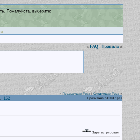
ть. Пожалуйста, выберите:
ия
«
FAQ
|
Правила
»
«
Предыдущая Тема
|
Следующая Тема
»
..
152
Прочитано 642037 раз
Зарегистрирован