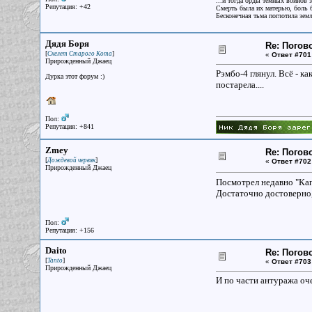
...и тогда орды темных воинов 
Репутация: +42
Смерть была их матерью, боль б
Бесконечная тьма поглотила зем
Дядя Боря
Re: Погов
[
]
Скелет Старого Кота
«
Ответ #701
Прирожденный Джаец
Рэмбо-4 глянул. Всё - к
Дурка этот форум :)
постарела....
Пол:
Репутация: +841
Zmey
Re: Погов
[
]
Дождевой червяк
«
Ответ #702
Прирожденный Джаец
Посмотрел недавно "Капи
Достаточно достоверно,
Пол:
Репутация: +156
Daito
Re: Погов
[
]
Tanto
«
Ответ #703
Прирожденный Джаец
И по части антуража оче