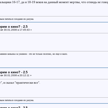
льщики 16-17, да и 18-19 веков на данный момент мертвы, что отнюдь не говор
иным питаться плодами их разума.
орим о кино? - 2.5
 от
30.01.2008 в 17:45:43 »
раммов коньяка за ужином - это не только полезно, но еще и мало.
орим о кино? - 2.5
 от
30.01.2008 в 20:12:11 »
", я сказал "практически все".
иным питаться плодами их разума.
орим о кино? - 2.5