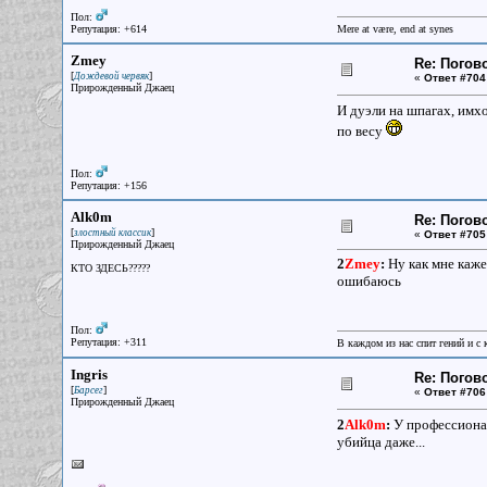
Пол:
Репутация: +614
Mere at være, end at synes
Zmey
Re: Погов
[
]
Дождевой червяк
«
Ответ #704
Прирожденный Джаец
И дуэли на шпагах, имхо
по весу
Пол:
Репутация: +156
Alk0m
Re: Погов
[
]
злостный классик
«
Ответ #705
Прирожденный Джаец
2
Zmey
:
Ну как мне каже
КТО ЗДЕСЬ?????
ошибаюсь
Пол:
Репутация: +311
В каждом из нас спит гений и с
Ingris
Re: Погов
[
]
Барсег
«
Ответ #706
Прирожденный Джаец
2
Alk0m
:
У профессионал
убийца даже...