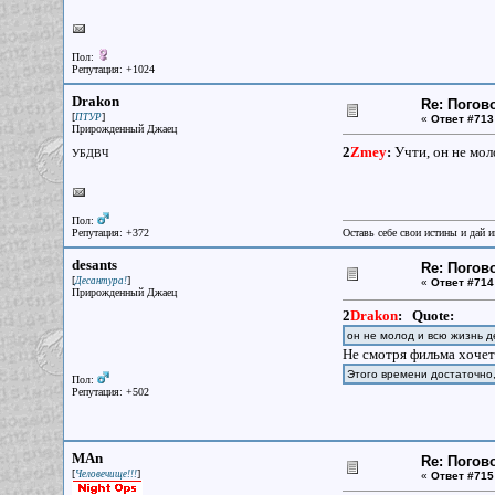
Пол:
Репутация: +1024
Drakon
Re: Погов
[
]
ПТУР
«
Ответ #713
Прирожденный Джаец
2
Zmey
:
Учти, он не мол
УБДВЧ
Пол:
Репутация: +372
Оставь себе свои истины и дай 
desants
Re: Погов
[
]
Десантура!
«
Ответ #714
Прирожденный Джаец
2
Drakon
:
Quote:
он не молод и всю жизнь д
Не смотря фильма хочет
Этого времени достаточно
Пол:
Репутация: +502
MAn
Re: Погов
[
]
Человечище!!!
«
Ответ #715