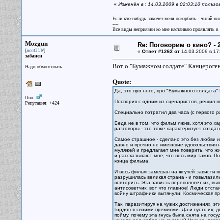
«
Изменён в : 14.03.2009 в 02:03:10 польз
Если кто-нибудь захочет меня оскорбить - читай ни
----
Все виды неприязни ко мне настаиваю проявлять в 
Mozgun
Re: Поговорим о кино? - 2
[
]
мозGUN
«
Ответ #1262 от
14.03.2009 в 17:
забанен
Вот о "Бумажном солдате" Канцероге
Надо обмозговать...
Quote:
Да, это про него, про "Бумажного солдата"
Пол:
Поспорив с одним из сценаристов, решил п
Репутация: +424
Специально потратил два часа (с первого р
Беда не в том, что фильм лжив, хотя это ха
разговоры - это тоже характеризует создате
Самое страшное - сделано это без любви и
давно и прочно не имеющие удовольствия 
муляжей и предлагает мне поверить, что жи
и рассказывают мне, что весь мир таков. П
конца фильма.
И весь фильм замешан на жгучей зависти п
разрушилась великая страна - и повылазили
повторить. Эта зависть переполняет их, вы
антисоветчик, вот что главное! Люди отста
войну штрафники вытянули! Космическая про
Так, паразитируя на чужих достижениях, э
Гордятся своими премиями. Да и пусть их, 
пойму, почему эта гнусь была снята на гос