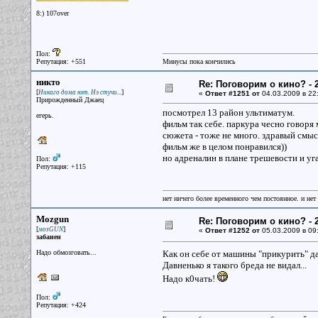
8:) 107over
Пол:
Репутация: +551
Минусы пока кончились
никто
Re: Поговорим о кино? - 2
[
]
Никаго дома нэт. Нэ стучи...
«
Ответ #1251 от
04.03.2009 в 22
Прирожденный Джаец
посмотрел 13 район ультиматум.
егерь.
фильм так себе. паркура чесно говоря
сюжета - тоже не много. здравый смыс
фильм же в целом понравился))
но адреналин в плане трешевости и уг
Пол:
Репутация: +115
нет ничего более временного чем постоянное. и нет
Mozgun
Re: Поговорим о кино? - 2
[
]
мозGUN
«
Ответ #1252 от
05.03.2009 в 09
забанен
Надо обмозговать...
Как он себе от машины "прикурить" да
Давненько я такого бреда не видал...
Надо к0чать!
Пол:
Репутация: +424