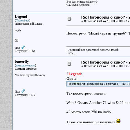
Все равно всех забанят ©
Сам дурак!©pipetz
Legend
Re: Поговорим о кино? - 2
[
]
Переводчик
«
Ответ #1270 от
18.03.2009 в 17
Прирожденный Джаец
надА
Посмотрели "Мильёнера из трущоб". Т
Пол:
- Удельный вес ядра твоей планеты думай!
Репутация: +864
- Эээ...
butterfly
Re: Поговорим о кино? - 2
[
]
летающее масло
«
Ответ #1271 от
18.03.2009 в 22
Captain Obvious
2
Legend
:
You take my breathe away..
Quote:
Посмотрели "Мильёнера из трущоб". Так и н
Пол:
Так посмотрели, значит.
Репутация: +370
Won 8 Oscars. Another 71 wins & 26 nom
42 место в топ 250 на imdb.
Такое кто попало не получает