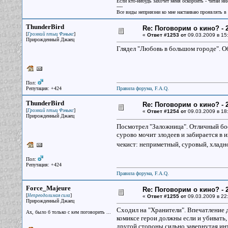
Если кто-нибудь захочет меня оскорбить - читай ни
----
Все виды неприязни ко мне настаиваю проявлять в 
ThunderBird
Re: Поговорим о кино? - 2
[
]
Громкий птыц Фэныкс
«
Ответ #1253 от
09.03.2009 в 15
Прирожденный Джаец
Глядел "Любовь в большом городе". О
Пол:
Репутация: +424
Правила форума, F.A.Q.
ThunderBird
Re: Поговорим о кино? - 2
[
]
Громкий птыц Фэныкс
«
Ответ #1254 от
09.03.2009 в 18
Прирожденный Джаец
Посмотрел "Заложница". Отличный боев
сурово мочит злодеев и забирается в 
чекист: неприметный, суровый, хлад
Пол:
Репутация: +424
Правила форума, F.A.Q.
Force_Majeure
Re: Поговорим о кино? - 2
[
]
Непреодолимая сила
«
Ответ #1255 от
09.03.2009 в 22
Прирожденный Джаец
Сходил на "Хранители". Впечатление д
Ах, было б только с кем поговорить ...
комиксе герои должны если и убивать, 
другой стороны сильно завернутая интр