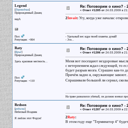
Legend
Re: Поговорим о кино? - 2
[
]
Переводчик
«
Ответ #1285 от
24.03.2009 в 21
Прирожденный Джаец
2
Invait
:
Угу, когда уже началас откров
надА
Пол:
- Удельный вес ядра твоей планеты думай!
Репутация: +864
- Эээ...
Raty
Re: Поговорим о кино? - 2
[
]
Крыс
«
Ответ #1286 от
24.03.2009 в 21
Прирожденный Джаец
Меня вот посещают нездоровые мысли 
Здесь красивая местность...
с нетерпением ждал следующей, то есл
будет разрыв мозга. Страшно как-то д
Причём ладно я, окружающие завоют..
Пол:
Спрашивали большой ли сериал, сколь
Репутация: +110
На траве развалился убитый, он должно воевал прот
Redson
Re: Поговорим о кино? - 2
[
]
редиска
«
Ответ #1287 от
24.03.2009 в 22
Небесный Всадник
2
Raty
:
Я люблю этот Форум!
В этом году еще "Терминатор 4" будет