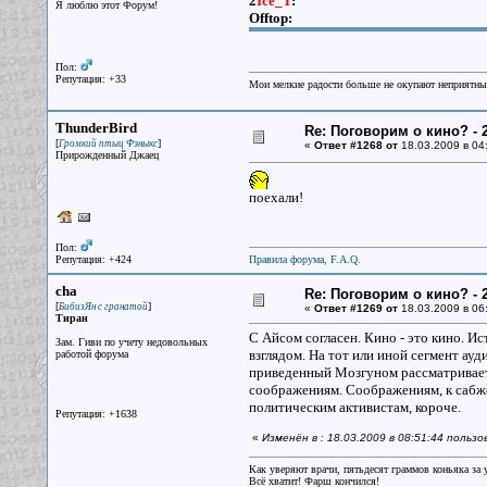
2
Ice_T
:
Я люблю этот Форум!
Offtop:
Пол:
Репутация: +33
Мои мелкие радости больше не окупают неприятные
ThunderBird
Re: Поговорим о кино? - 2
[
]
Громкий птыц Фэныкс
«
Ответ #1268 от
18.03.2009 в 04
Прирожденный Джаец
поехали!
Пол:
Репутация: +424
Правила форума, F.A.Q.
cha
Re: Поговорим о кино? - 2
[
]
БибизЯн с гранатой
«
Ответ #1269 от
18.03.2009 в 06
Тиран
С Айсом согласен. Кино - это кино. И
Зам. Гиви по учету недовольных
взглядом. На тот или иной сегмент ау
работой форума
приведенный Мозгуном рассматривает 
соображениям. Соображениям, к сабже
политическим активистам, короче.
Репутация: +1638
«
Изменён в : 18.03.2009 в 08:51:44 польз
Как уверяют врачи, пятьдесят граммов коньяка за у
Всё хватит! Фарш кончился!