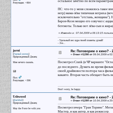
остальное зачётно по всем параметра
Репутация: +864
ПС: что-то у меня сложилось такое впе
негр) мама-лёва типичная негриха (веч
исключительно "отстань, женщина"). 
Барон-Коэн мощно его озвучил с аццки
бегемоты. Только вот лёва-сын и жир
«
Изменён в : 07.04.2009 в 06:13:15 польз
- Удельный вес ядра твоей планеты думай!
- Эээ...
jarni
Re: Поговорим о кино? - 2
[
]
Гарный хлопец
«
Ответ #1298 от
09.04.2009 в 02
Прирожденный Джаец
Посмотрел Crank (в ЧР варианте "Ост
Мне нечего сказать.
до последнего. Думать во время фильм
своей драйвовости полтора часа фильм
какаято. Вторая часть обещает быть н
Пол:
Репутация: +306
Don't worry, be happy.
Ushwood
Re: Поговорим о кино? - 2
[
]
ДжАдай
«
Ответ #1299 от
10.04.2009 в 20
Прирожденный Джаец
Посмотрел вчера "Гран Торино". Мегав
May the Force be with you
Мастер, и как актер, и как режиссер.