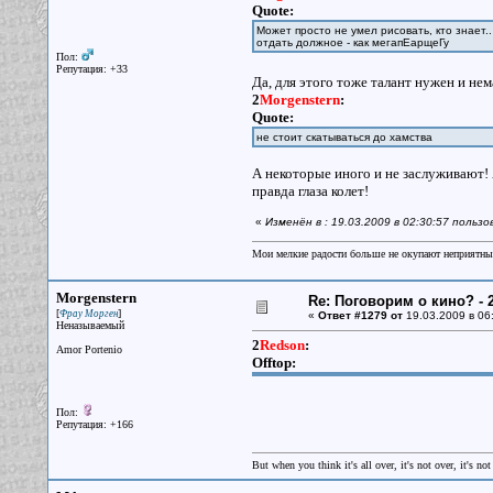
Quote:
Может просто не умел рисовать, кто знает.
отдать должное - как мегапЕарщеГу
Пол:
Репутация: +33
Да, для этого тоже талант нужен и нем
2
Morgenstern
:
Quote:
не стоит скатываться до хамства
А некоторые иного и не заслуживают! 
правда глаза колет!
«
Изменён в : 19.03.2009 в 02:30:57 польз
Мои мелкие радости больше не окупают неприятные
Morgenstern
Re: Поговорим о кино? - 2
[
]
Фрау Морген
«
Ответ #1279 от
19.03.2009 в 06
Неназываемый
2
Redson
:
Amor Portenio
Offtop:
Пол:
Репутация: +166
But when you think it's all over, it's not over, it's not 