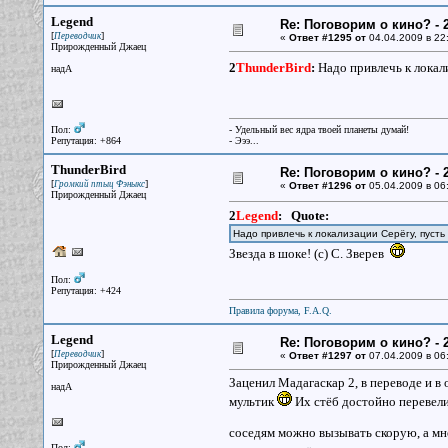
Legend
Re: Поговорим о кино? - 2
[
]
Переводчик
«
Ответ #1295 от
04.04.2009 в 22
Прирожденный Джаец
2
ThunderBird
:
Надо привлечь к локали
надА
Пол:
- Удельный вес ядра твоей планеты думай!
Репутация: +864
- Эээ...
ThunderBird
Re: Поговорим о кино? - 2
[
]
Громкий птыц Фэныкс
«
Ответ #1296 от
05.04.2009 в 06
Прирожденный Джаец
2
Legend
:
Quote:
Надо привлечь к локализации Серёгу, пуст
Звезда в шоке! (с) С. Зверев
Пол:
Репутация: +424
Правила форума, F.A.Q.
Legend
Re: Поговорим о кино? - 2
[
]
Переводчик
«
Ответ #1297 от
07.04.2009 в 06
Прирожденный Джаец
Заценил Мадагаскар 2, в переводе и в 
надА
мультик
Их стёб достойно перевели
соседям можно вызывать скорую, а м
Пол: