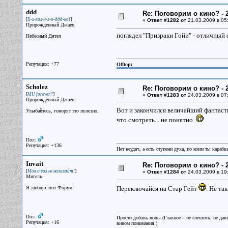
ddd
Re: Поговорим о кино? - 2
[
]
Х-х-хол-л-л-о-ддд-но!
«
Ответ #1282 от
21.03.2009 в 05
Прирожденный Джаец
поглядел "Призраки Гойи" - отличный
Небесный Дятел
Репутация: +77
Offtop:
Scholez
Re: Поговорим о кино? - 2
[
]
MU forever?
«
Ответ #1283 от
24.03.2009 в 07:
Прирожденный Джаец
Вот и закончился величайший фантаст
Улыбайтесь, говорят это полезно.
что смотреть... не понятно
Пол:
Репутация: +136
Нет неудач, а есть ступени духа, по коим ты караб
Invait
Re: Поговорим о кино? - 2
[
]
Моя твоя не наливайт!
«
Ответ #1284 от
24.03.2009 в 19
Мигель
Я люблю этот Форум!
Переключайся на Стар Гейт
. Не та
Пол:
Просто добавь воды.(Главное – не спешить, не дав
Репутация: +16
вином понимания.)