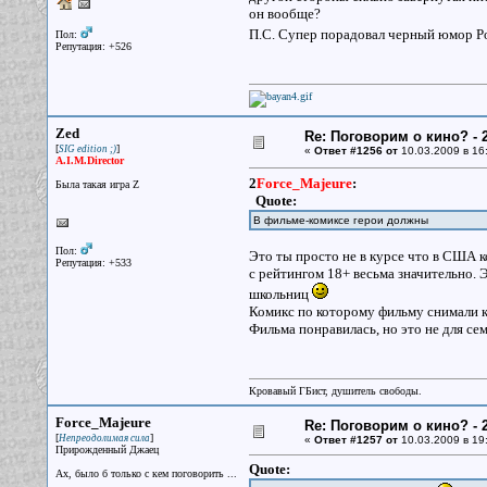
он вообще?
П.С. Супер порадовал черный юмор Ро
Пол:
Репутация: +526
Zed
Re: Поговорим о кино? - 2
[
]
SIG edition ;)
«
Ответ #1256 от
10.03.2009 в 16
A.I.M.Director
2
Force_Majeure
:
Была такая игра Z
Quote:
В фильме-комиксе герои должны
Пол:
Это ты просто не в курсе что в США к
Репутация: +533
с рейтингом 18+ весьма значительно. 
школьниц
Комикс по которому фильму снимали кс
Фильма понравилась, но это не для се
Кровавый ГБист, душитель свободы.
Force_Majeure
Re: Поговорим о кино? - 2
[
]
Непреодолимая сила
«
Ответ #1257 от
10.03.2009 в 19
Прирожденный Джаец
Quote:
Ах, было б только с кем поговорить ...