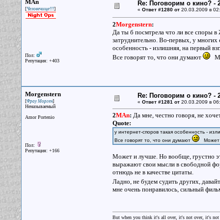
MAn
Re: Поговорим о кино? - 2
[
]
Человечище!!!
«
Ответ #1280 от
20.03.2009 в 02
2
Morgenstern
:
Да ты б посмтрела что ли все споры в
затруднительно. Во-первых, у многих 
особенность - излишняя, на первый вз
Пол:
Все говорят то, что они думают
Мо
Репутация: +403
Morgenstern
Re: Поговорим о кино? - 2
[
]
Фрау Морген
«
Ответ #1281 от
20.03.2009 в 06
Неназываемый
2
MAn
:
Да мне, честно говоря, не хоч
Amor Portenio
Quote:
у интернет-споров такая особенность - изл
Все говорят то, что они думают
Может 
Пол:
Репутация: +166
Может и лучше. Но вообще, грустно это
выражают свои мысли в свободной форм
отнюдь не в качестве цитаты.
Ладно, не будем судить других, давай
мне очень понравилось, сильный филь
But when you think it's all over, it's not over, it's not 