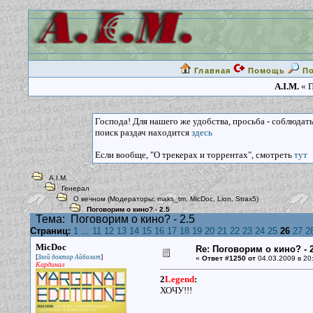
Главная
Помощь
П
A.I.M.
« П
Господа! Для нашего же удобства, просьба - соблюдат
поиск раздач находится
здесь
Если вообще, "О трекерах и торрентах", смотреть
тут
A.I.M.
Генерал
О вечном
(Модераторы:
maks_tm
,
MicDoc
,
Lion
,
Strax5
)
Поговорим о кино? - 2.5
Тема:
Поговорим о кино? - 2.5
Страниц:
1
...
11
12
13
14
15
16
17
18
19
20
21
22
23
24
25
26
27
2
MicDoc
Re: Поговорим о кино? - 2
[
]
Злой доктор Айболит
«
Ответ #1250 от
04.03.2009 в 20
Кардинал
2
Legend
:
ХОЧУ!!!