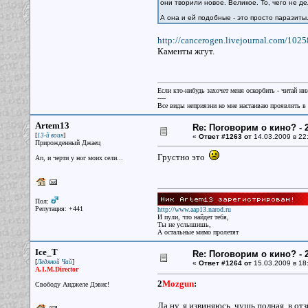
они творили новое. Великое. То, чего не д
А она и ей подобные - это просто паразиты
http://cancerogen.livejournal.com/1025
Каменты жгут.
Если кто-нибудь захочет меня оскорбить - читай ни
----
Все виды неприязни ко мне настаиваю проявлять в 
Artem13
Re: Поговорим о кино? - 2
[
]
13-й воин
«
Ответ #1263 от
14.03.2009 в 22
Прирожденный Джаец
Грустно это
Ап, и черти у ног моих сели...
Пол:
Репутация: +441
http://www.aap13.narod.ru
И пули, что найдет тебя,
Ты не услышишь,
А остальные мимо пролетят
Ice_T
Re: Поговорим о кино? - 2
[
]
Ледяной Чай
«
Ответ #1264 от
15.03.2009 в 18
A.I.M.Director
2
Mozgun
:
Свободу Анджеле Дэвис!
Да ну, я извиняюсь, чушь полная, в от