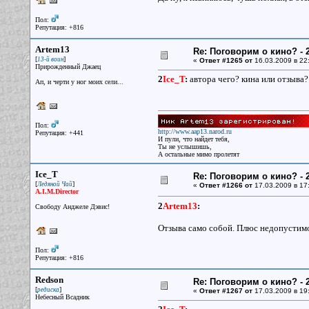
Пол:
Репутация: +816
Artem13
Re: Поговорим о кино? - 2
[
]
13-й воин
«
Ответ #1265 от
16.03.2009 в 22
Прирожденный Джаец
2
Ice_T
:
автора чего? кина или отзыва?
Ап, и черти у ног моих сели...
Пол:
http://www.aap13.narod.ru
Репутация: +441
И пули, что найдет тебя,
Ты не услышишь,
А остальные мимо пролетят
Ice_T
Re: Поговорим о кино? - 2
[
]
Ледяной Чай
«
Ответ #1266 от
17.03.2009 в 17
A.I.M.Director
2
Artem13
:
Свободу Анджеле Дэвис!
Отзыва само собой. Плюс недопустимо
Пол:
Репутация: +816
Redson
Re: Поговорим о кино? - 2
[
]
редиска
«
Ответ #1267 от
17.03.2009 в 19
Небесный Всадник