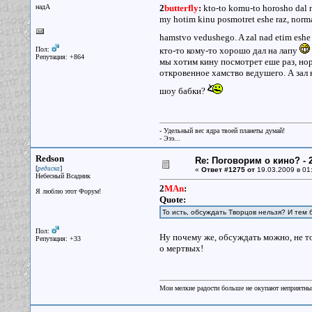
надА
2
butterfly
:
kto-to komu-to horosho dal 
my hotim kinu posmotret eshe raz, normal
hamstvo vedushego. A zal nad etim eshe i
Пол:
кто-то кому-то хорошо дал на лапу
Репутация: +864
мы хотим кину посмотрет еше раз, норма
откровенное хамство ведушего. А зал н
шоу бабки?
- Удельный вес ядра твоей планеты думай!
- Эээ...
Redson
Re: Поговорим о кино? - 2
[
]
редиска
«
Ответ #1275 от
19.03.2009 в 01
Небесный Всадник
2
MAn
:
Я люблю этот Форум!
Quote:
То исть, обсуждать Творцов нельзя? И тем 
Пол:
Ну почему же, обсуждать можно, не т
Репутация: +33
о мертвых!
Мои мелкие радости больше не окупают неприятные