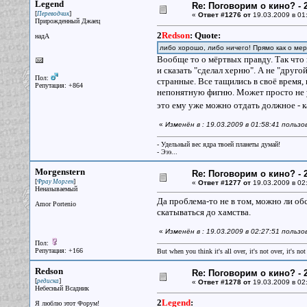
Legend
Re: Поговорим о кино? - 2
[
]
Переводчик
«
Ответ #1276 от
19.03.2009 в 01
Прирожденный Джаец
2
Redson
:
Quote:
надА
либо хорошо, либо ничего! Прямо как о мер
Вообще то о мёртвых правду. Так что 
и сказать "сделал херню". А не "друго
Пол:
странные. Все тащились в своё время, 
Репутация: +864
непонятную фигню. Может просто не ум
это ему уже можно отдать должное -
«
Изменён в : 19.03.2009 в 01:58:41 польз
- Удельный вес ядра твоей планеты думай!
- Эээ...
Morgenstern
Re: Поговорим о кино? - 2
[
]
Фрау Морген
«
Ответ #1277 от
19.03.2009 в 02
Неназываемый
Да проблема-то не в том, можно ли обсу
Amor Portenio
скатываться до хамства.
«
Изменён в : 19.03.2009 в 02:27:51 польз
Пол:
Репутация: +166
But when you think it's all over, it's not over, it's not 
Redson
Re: Поговорим о кино? - 2
[
]
редиска
«
Ответ #1278 от
19.03.2009 в 02
Небесный Всадник
2
Legend
:
Я люблю этот Форум!