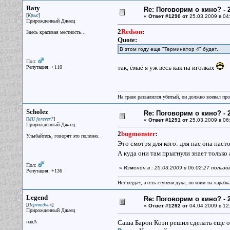
Raty
Re: Поговорим о кино? - 2
[
]
Крыс
«
Ответ #1290 от
25.03.2009 в 04
Прирожденный Джаец
2
Redson
:
Здесь красивая местность...
Quote:
В этом году еще "Терминатор 4" будет.
Пол:
так, ёмаё я уж весь как на иголках
Репутация: +110
На траве развалился убитый, он должно воевал прот
Scholez
Re: Поговорим о кино? - 2
[
]
MU forever?
«
Ответ #1291 от
25.03.2009 в 06
Прирожденный Джаец
2
bugmonster
:
Улыбайтесь, говорят это полезно.
Это смотря для кого: для нас она наст
А куда они там прыгнули знает тольк
Пол:
«
Изменён в : 25.03.2009 в 06:02:27 польз
Репутация: +136
Нет неудач, а есть ступени духа, по коим ты караб
Legend
Re: Поговорим о кино? - 2
[
]
Переводчик
«
Ответ #1292 от
04.04.2009 в 12
Прирожденный Джаец
надА
Саша Барон Коэн решил сделать ещё о