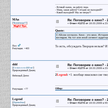
- Вставай сынок, на работу пора.
- Мама, какая работа? Сегодня же выходной?!
- Какой выходной! Мы же негры!!!
MAn
Re: Поговорим о кино? - 2
[
]
Человечище!!!
«
Ответ #1272 от
18.03.2009 в 23
Quote:
С Айсом согласен. Кино - это кино. Истор
взглядом. На тот или иной сегмент аудито
Пол:
То исть, обсуждать Творцов нельзя? 
Репутация: +403
ddd
Re: Поговорим о кино? - 2
[
]
Х-х-хол-л-л-о-ддд-но!
«
Ответ #1273 от
18.03.2009 в 23
Прирожденный Джаец
2
Legend
:
+1. вообще ниасилил сие твор
Небесный Дятел
Offtop:
Репутация: +77
Legend
Re: Поговорим о кино? - 2
[
]
Переводчик
«
Ответ #1274 от
19.03.2009 в 00
Прирожденный Джаец