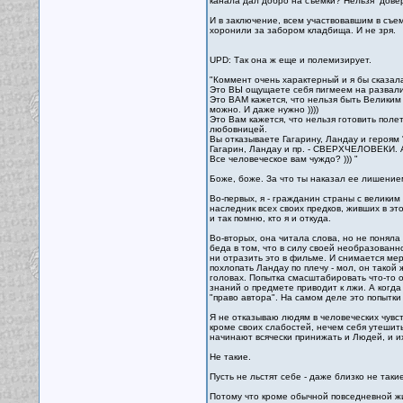
канала дал добро на съемки? Нельзя довер
И в заключение, всем участвовавшим в съем
хоронили за забором кладбища. И не зря.
UPD: Так она ж еще и полемизирует.
"Коммент очень характерный и я бы сказал
Это ВЫ ощущаете себя пигмеем на развали
Это ВАМ кажется, что нельзя быть Велик
можно. И даже нужно ))))
Это Вам кажется, что нельзя готовить полет
любовницей.
Вы отказываете Гагарину, Ландау и героям
Гагарин, Ландау и пр. - СВЕРХЧЕЛОВЕКИ. А 
Все человеческое вам чуждо? ))) "
Боже, боже. За что ты наказал ее лишени
Во-первых, я - гражданин страны с велики
наследник всех своих предков, живших в эт
и так помню, кто я и откуда.
Во-вторых, она читала слова, но не понял
беда в том, что в силу своей необразованн
ни отразить это в фильме. И снимается мер
похлопать Ландау по плечу - мол, он такой 
головах. Попытка смасштабировать что-то о
знаний о предмете приводит к лжи. А когда
"право автора". На самом деле это попытк
Я не отказываю людям в человеческих чувст
кроме своих слабостей, нечем себя утешит
начинают всячески принижать и Людей, и их
Не такие.
Пусть не льстят себе - даже близко не такие
Потому что кроме обычной повседневной жи