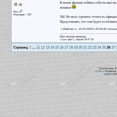
В конце фильма поймал себя на мысли,
пешком
.
Пол:
Репутация: +567
ЗЫ. Не могу оценить точность официал
Представляю, что там будет в гоблин
«
Изменён в : 10.04.2009 в 20:04:42 польз
Мои текущие переводы:
Страж
арка 7, версия 30.07.26
Страниц:
1
...
11
12
13
14
15
16
17
18
19
20
21
22
23
24
25
26
27
Статистика. Р
A.I.M.
»
Powered 
YaBB
© 200