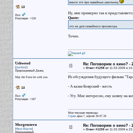
манги это про кавайных школьниц
Ну, мне примерно так и придставляет
Пол:
Quote:
Репутация: +526
это не для семейного просмотра.
Точно.
Ushwood
Re: Поговорим о кино? - 2
[
]
ДжАдай
«
Ответ #1258 от
11.03.2009 в 14:
Прирожденный Джаец
Из обсуждения будущего фильма "Тара
May the Force be with you
- А казак-Боярский - жесть
- Угу. Мне интересно, ему шляпу на 
Пол:
Репутация: +567
Мои текущие переводы:
Страж
арка 7, версия 30.07.26
Morgenstern
Re: Поговорим о кино? - 2
[
]
Фрау Морген
«
Ответ #1259 от
11.03.2009 в 15:
Неназываемый