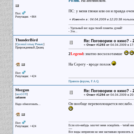
Ролик
. На английском.
ПС: у меня глюки или он и правда оче
Пол:
Репутация: +864
«
Изменён в : 04.04.2009 в 12:20:38 польз
- Удельный вес ядра твоей планеты думай!
- Эээ...
ThunderBird
Re: Поговорим о кино? - 2
[
]
Громкий птыц Фэныкс
«
Ответ #1293 от
04.04.2009 в 17
Прирожденный Джаец
2
Legend
:
знатно восхохотамше
На Серегу - вроде похож
Пол:
Репутация: +424
Правила форума, F.A.Q.
Mozgun
Re: Поговорим о кино? - 2
[
]
мозGUN
«
Ответ #1294 от
04.04.2009 в 20
забанен
Он вообще перевоплощается неслабо. Я 
Надо обмозговать...
Пол:
Если кто-нибудь захочет меня оскорбить - читай ни
Репутация: +424
----
Все виды неприязни ко мне настаиваю проявлять в 