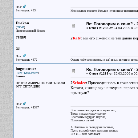
Пол:
Репутация: +33
Мои мелкие радости больше не окупают неприятные
Drakon
Re: Поговорим о кино? - 2
[
]
ПТУР
«
Ответ #1288 от
24.03.2009 в 23
Прирожденный Джаец
УБДВЧ
2
Raty
:
мы его с женой не так давно п
Пол:
Репутация: +372
Оставь себе свои истины и дай иным питаться плод
bugmonster
Re: Поговорим о кино? - 2
[
]
Баги! Баги везде!
«
Ответ #1289 от
25.03.2009 в 00
Source
2
Scholez
:
Присоединяюсь к сожален
ПРОГРАММИРЫ НЕ УЧИТЫВАЛИ
ЭТУ СИТУАЦИЮ
Кстати, я концовку не вкурил: первая
прыгнули?
Пол:
Репутация: +1337
Восславим же радость и мужество,
Труда и науки содружество
Восславим мудрую партию,
Помолимся за неё.
А Пентагон в свои руки поганые,
Пусть возьмёт свои доллары сраные
И в ж... себе затолкает