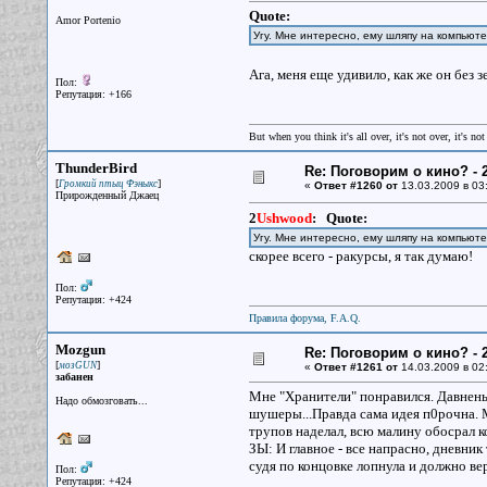
Quote:
Amor Portenio
Угу. Мне интересно, ему шляпу на компью
Ага, меня еще удивило, как же он без
Пол:
Репутация: +166
But when you think it's all over, it's not over, it's not 
ThunderBird
Re: Поговорим о кино? - 2
[
]
Громкий птыц Фэныкс
«
Ответ #1260 от
13.03.2009 в 03
Прирожденный Джаец
2
Ushwood
:
Quote:
Угу. Мне интересно, ему шляпу на компью
скорее всего - ракурсы, я так думаю!
Пол:
Репутация: +424
Правила форума, F.A.Q.
Mozgun
Re: Поговорим о кино? - 2
[
]
мозGUN
«
Ответ #1261 от
14.03.2009 в 02
забанен
Мне "Хранители" понравился. Давнень
Надо обмозговать...
шушеры...Правда сама идея п0рочна. М
трупов наделал, всю малину обосрал ко
ЗЫ: И главное - все напрасно, дневник
судя по концовке лопнула и должно вер
Пол:
Репутация: +424