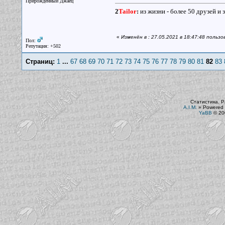
Прирожденный Джаец
2
Tailor
:
из жизни - более 50 друзей и 
«
Изменён в : 27.05.2021 в 18:47:48 польз
Пол:
Репутация: +502
Страниц:
1
...
67
68
69
70
71
72
73
74
75
76
77
78
79
80
81
82
83
Статистика. Р
A.I.M.
»
Powered 
YaBB
© 200