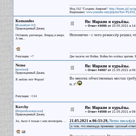
Мод JA2 "Солдаты Анархии":
http://forum.ja2.su/
Видеоканал:
www.youtube.com/playlist?list=PLfi
Komandos
Re: Маразм и курьёзы.
[
]
Командует Ос
«
Ответ #4086 от
20.05.2021 в 14
Прирожденный Джаец
Непонятно - с чего режиссёр решил, ч
Отставить разговоры. Вперед и вверх.
А там...
Репутация: +7
Две тысячи лет Война. Война без особых причин.
Nemo
Re: Маразм и курьёзы.
[
]
капитан
«
Ответ #4087 от
21.05.2021 в 06
Прирожденный Джаец
Во многих обчественных местах требую
Я люблю этот Форум!
и..т!
Репутация: +114
Korchy
Re: Маразм и курьёзы.
[
]
Непреодолимая сила
«
Ответ #4088 от
21.05.2021 в 08:
Прирожденный Джаец
21.05.2021 в 06:33:29,
Nemo писал(a)
:
Ах, было б только с кем поговорить ...
о том, что имеицца прививка- грозный ответ