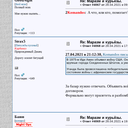
GoodNight
Re: Маразм и курьёзы.
[
]
Злой ночи
«
Ответ #4067 от
28.04.2021 в 09
Полный псих
2
Komandos
:
А что, или кто, помогает
Мне нужно выпить...
Пол:
Репутация: +113
Strax5
Re: Маразм и курьёзы.
[
]
Пятижды пуганый
«
Ответ #4068 от
28.04.2021 в 17
Кардинал
Прирожденный Джаец
27.04.2021 в 21:12:30,
Komandos писал
Дорогу осилит бегущий
В 1975-м Иди Амин объявил войну США. Он 
крупные города Соединенных Штатов, а уже
Уганда была провозглашена победительнице
состоянии войны с африканским государств
Пол:
Репутация: +649
За базар нужно отвечать. Объявить в
договором.
Формально могут прилететь и разбомб
Баюн
Re: Маразм и курьёзы.
[
]
котяра
«
Ответ #4069 от
28.04.2021 в 19