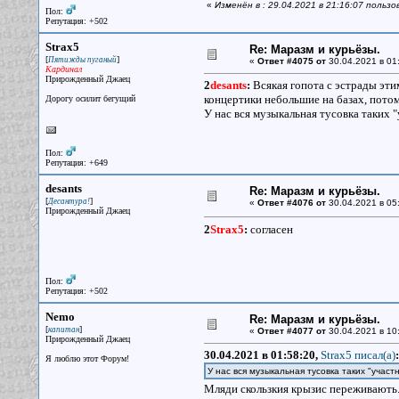
«
Изменён в : 29.04.2021 в 21:16:07 польз
Пол:
Репутация: +502
Strax5
Re: Маразм и курьёзы.
[
]
Пятижды пуганый
«
Ответ #4075 от
30.04.2021 в 01
Кардинал
Прирожденный Джаец
2
desants
:
Всякая гопота с эстрады эт
концертики небольшие на базах, потом
Дорогу осилит бегущий
У нас вся музыкальная тусовка таких "
Пол:
Репутация: +649
desants
Re: Маразм и курьёзы.
[
]
Десантура!
«
Ответ #4076 от
30.04.2021 в 05
Прирожденный Джаец
2
Strax5
:
согласен
Пол:
Репутация: +502
Nemo
Re: Маразм и курьёзы.
[
]
капитан
«
Ответ #4077 от
30.04.2021 в 10
Прирожденный Джаец
30.04.2021 в 01:58:20,
Strax5 писал(a)
:
Я люблю этот Форум!
У нас вся музыкальная тусовка таких "участ
Мляди скользкия крызис переживають.