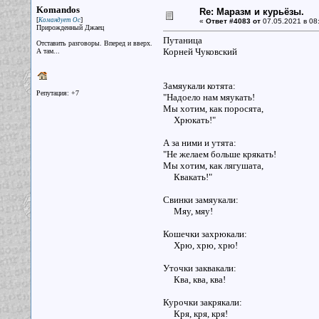
Komandos
Re: Маразм и курьёзы.
[
]
Командует Ос
«
Ответ #4083 от
07.05.2021 в 08
Прирожденный Джаец
Путаница
Отставить разговоры. Вперед и вверх.
Корней Чуковский
А там...
Замяукали котята:
Репутация: +7
"Надоело нам мяукать!
Мы хотим, как поросята,
Хрюкать!"
А за ними и утята:
"Не желаем больше крякать!
Мы хотим, как лягушата,
Квакать!"
Свинки замяукали:
Мяу, мяу!
Кошечки захрюкали:
Хрю, хрю, хрю!
Уточки заквакали:
Ква, ква, ква!
Курочки закрякали:
Кря, кря, кря!