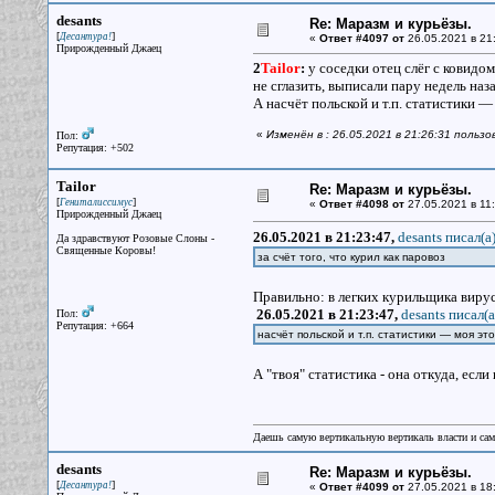
desants
Re: Маразм и курьёзы.
[
]
Десантура!
«
Ответ #4097 от
26.05.2021 в 21
Прирожденный Джаец
2
Tailor
:
у соседки отец слёг с ковидо
не сглазить, выписали пару недель наза
А насчёт польской и т.п. статистики —
«
Изменён в : 26.05.2021 в 21:26:31 польз
Пол:
Репутация: +502
Tailor
Re: Маразм и курьёзы.
[
]
Гениталиссимус
«
Ответ #4098 от
27.05.2021 в 11:
Прирожденный Джаец
26.05.2021 в 21:23:47,
desants писал(a
Да здравствуют Розовые Слоны -
Священные Коровы!
за счёт того, что курил как паровоз
Правильно: в легких курильщика вирус
26.05.2021 в 21:23:47,
desants писал(a
Пол:
Репутация: +664
насчёт польской и т.п. статистики — моя эт
А "твоя" статистика - она откуда, если
Даешь самую вертикальную вертикаль власти и са
desants
Re: Маразм и курьёзы.
[
]
Десантура!
«
Ответ #4099 от
27.05.2021 в 18