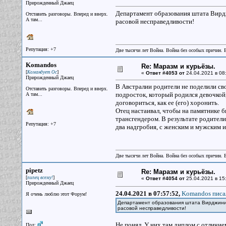
Прирожденный Джаец
Департамент образования штата Вирд
Отставить разговоры. Вперед и вверх.
А там...
расовой несправедливости!
Репутация: +7
Две тысячи лет Война. Война без особых причин.
Komandos
Re: Маразм и курьёзы.
[
]
Командует Ос
«
Ответ #4053 от
24.04.2021 в 08
Прирожденный Джаец
В Австралии родители не поделили св
Отставить разговоры. Вперед и вверх.
подросток, который родился девочкой,
А там...
договориться, как ее (его) хоронить.
Отец настаивал, чтобы на памятнике б
трансгендером. В результате родители
Репутация: +7
два надгробия, с женским и мужским и
Две тысячи лет Война. Война без особых причин.
pipetz
Re: Маразм и курьёзы.
[
]
пипец всему!
«
Ответ #4054 от
25.04.2021 в 15
Прирожденный Джаец
24.04.2021 в 07:57:52,
Komandos писал
Я очень люблю этот Форум!
Департамент образования штата Вирджиния
расовой несправедливости!
Не понял. У них там диплом с отличие
Пол: