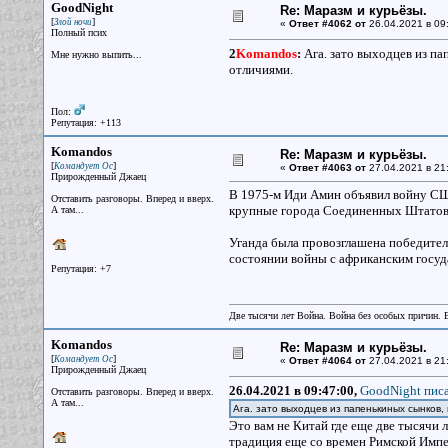
GoodNight
Re: Маразм и курьёзы.
[
]
Злой ночи
«
Ответ #4062 от
26.04.2021 в 09
Полный псих
2
Komandos
:
Ага. зато выходцев из па
Мне нужно выпить...
отличиями.
Пол:
Репутация: +113
Komandos
Re: Маразм и курьёзы.
[
]
Командует Ос
«
Ответ #4063 от
27.04.2021 в 21
Прирожденный Джаец
В 1975-м Иди Амин объявил войну США
Отставить разговоры. Вперед и вверх.
крупные города Соединенных Штатов, 
А там...
Уганда была провозглашена победител
состоянии войны с африканским госуд
Репутация: +7
Две тысячи лет Война. Война без особых причин.
Komandos
Re: Маразм и курьёзы.
[
]
Командует Ос
«
Ответ #4064 от
27.04.2021 в 21:
Прирожденный Джаец
26.04.2021 в 09:47:00,
GoodNight писа
Отставить разговоры. Вперед и вверх.
А там...
Ага. зато выходцев из папенькиных сынков,
Это вам не Китай где еще две тысячи 
традиция еще со времен Римской Импе