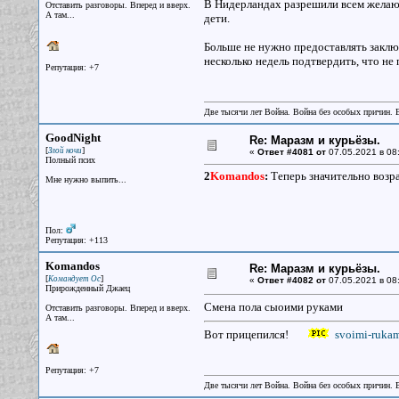
В Нидерландах разрешили всем желающ
Отставить разговоры. Вперед и вверх.
А там...
дети.
Больше не нужно предоставлять заключ
несколько недель подтвердить, что не
Репутация: +7
Две тысячи лет Война. Война без особых причин.
GoodNight
Re: Маразм и курьёзы.
[
]
Злой ночи
«
Ответ #4081 от
07.05.2021 в 08
Полный псих
2
Komandos
:
Теперь значительно возр
Мне нужно выпить...
Пол:
Репутация: +113
Komandos
Re: Маразм и курьёзы.
[
]
Командует Ос
«
Ответ #4082 от
07.05.2021 в 08
Прирожденный Джаец
Смена пола сыоими руками
Отставить разговоры. Вперед и вверх.
А там...
Вот прицепился!
svoimi-rukam
Репутация: +7
Две тысячи лет Война. Война без особых причин.