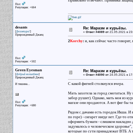
Правильно отвечают. Прививка защищае
Пол:
Репутация: +664
desants
Re: Маразм и курьёзы.
[
]
Десантура!
«
Ответ #4089 от
21.05.2021 в 23
Прирожденный Джаец
2
Korchy
:
и, как сейчас часто говорят
Пол:
Репутация: +502
Green Eyesman
Re: Маразм и курьёзы.
[
]
Добрый волшебник
«
Ответ #4090 от
24.05.2021 в 17
Прирожденный Джаец
С какой фигней столкнулся вчера.
И тишина...
Мать захотела за город смотаться. Ну 
забор рушит). Однако, мать моя из ку
Пол:
магазе они продаются. А вот фиг бы та
Репутация: +680
Рядом с дачами есть городок Икша. И 
по горе) - сигарет нигде нет. Где-то о
оформить бумаги - слишком накладно д
задумалось о человеческом здоровье", 
которые по сути принадлежат ВТБ. А т