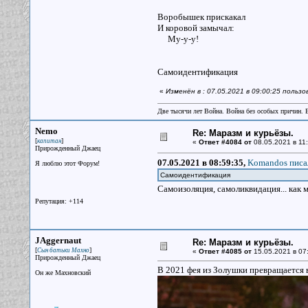
Воробышек прискакал
И коровой замычал:
Му-у-у!
Самоидентификация
«
Изменён в : 07.05.2021 в 09:00:25 поль
Две тысячи лет Война. Война без особых причин.
Nemo
Re: Маразм и курьёзы.
[
]
капитан
«
Ответ #4084 от
08.05.2021 в 11:
Прирожденный Джаец
07.05.2021 в 08:59:35,
Komandos писал
Я люблю этот Форум!
Самоидентификация
Самоизоляция, самоликвидация... как м
Репутация: +114
JAggernaut
Re: Маразм и курьёзы.
[
]
Сын батьки Махно
«
Ответ #4085 от
15.05.2021 в 07
Прирожденный Джаец
В 2021 фея из Золушки превращается в
Он же Махновский