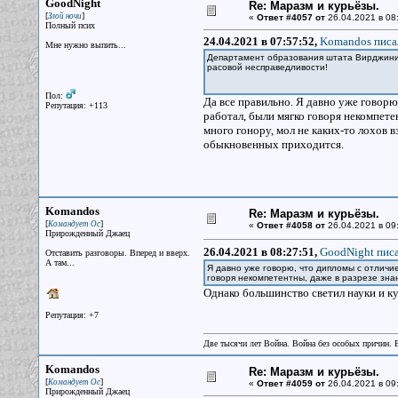
GoodNight
Re: Маразм и курьёзы.
[
]
Злой ночи
«
Ответ #4057 от
26.04.2021 в 08
Полный псих
24.04.2021 в 07:57:52,
Komandos писал
Мне нужно выпить...
Департамент образования штата Вирджиния
расовой несправедливости!
Пол:
Да все правильно. Я давно уже говорю
Репутация: +113
работал, были мягко говоря некомпете
много гонору, мол не каких-то лохов в
обыкновенных приходится.
Komandos
Re: Маразм и курьёзы.
[
]
Командует Ос
«
Ответ #4058 от
26.04.2021 в 09
Прирожденный Джаец
26.04.2021 в 08:27:51,
GoodNight писа
Отставить разговоры. Вперед и вверх.
А там...
Я давно уже говорю, что дипломы с отличие
говоря некомпетентны, даже в разрезе зна
Однако большинство светил науки и к
Репутация: +7
Две тысячи лет Война. Война без особых причин.
Komandos
Re: Маразм и курьёзы.
[
]
Командует Ос
«
Ответ #4059 от
26.04.2021 в 09
Прирожденный Джаец