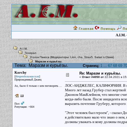
Главная
Помощь
П
A.I.M.
A.I.M.
Генерал
Уголок Пакоса
(Модераторы:
Lion
,
cha
,
Strax5
,
Satan`s Claws
)
Маразм и курьёзы.
Тема:
Маразм и курьёзы.
Страниц:
1
...
67
68
69
7
Korchy
Re: Маразм и курьёзы.
[
]
Непреодолимая сила
«
Ответ #4050 от
22.04.2021 в 15
Прирожденный Джаец
ЛОС-АНДЖЕЛЕС, КАЛИФОРНИЯ. В воскр
Ах, было б только с кем поговорить ...
Много лет назад Грубер стал жертвой
Джоном МакКлейном, что многие счит
когда-либо были. После инцидента вс
выразить почтение Груберу, которого
Пол:
Репутация: +664
"Этот человек был героем", - сказал Д
я действительно мало что знаю о нем, 
должны уважать и кому должны подра