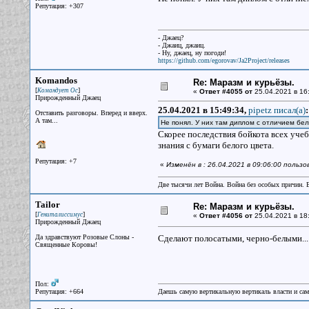
Репутация: +307
- Джаец?
- Джаиц, джаиц.
- Ну, джаец, ну погоди!
https://github.com/egorovav/Ja2Project/releases
Komandos
Re: Маразм и курьёзы.
[
]
Командует Ос
«
Ответ #4055 от
25.04.2021 в 16
Прирожденный Джаец
25.04.2021 в 15:49:34,
pipetz писал(a)
:
Отставить разговоры. Вперед и вверх.
А там...
Не понял. У них там диплом с отличием бел
Скорее последствия бойкота всех учеб
знания с бумаги белого цвета.
Репутация: +7
«
Изменён в : 26.04.2021 в 09:06:00 поль
Две тысячи лет Война. Война без особых причин.
Tailor
Re: Маразм и курьёзы.
[
]
Гениталиссимус
«
Ответ #4056 от
25.04.2021 в 18
Прирожденный Джаец
Да здравствуют Розовые Слоны -
Сделают полосатыми, черно-белыми..
Священные Коровы!
Пол:
Репутация: +664
Даешь самую вертикальную вертикаль власти и са