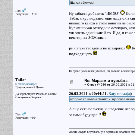
Ща как обижусь!
Пол:
Ну забыл я добавить "ИМХО"
Понят
Репутация: +110
Табак я курил давно, еще когда он в с
никакого кайфа в этом занятии не было
Курильщиков отнюдь не осуждаю, кажд
уж очень едкий какой-то. И да, я тож
некоторых ЗОЖников.
ps и в ухе гвоздем я не ковырялся
Ко
подходящего
На траве развалился убитый, он должно воевал прот
Tailor
Re: Маразм и курьёзы.
[
]
Гениталиссимус
«
Ответ #4096 от
26.05.2021 в 21
Прирожденный Джаец
26.05.2021 в 20:44:51,
Raty писал(a)
:
Да здравствуют Розовые Слоны -
Священные Коровы!
которые со школы смолят и здоровее неко
А еще есть польские и шведские иссле
за нами будущее!!!
Пол:
Репутация: +664
Даешь самую вертикальную вертикаль власти и са