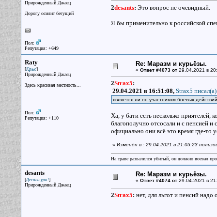
Прирожденный Джаец
2
desants
:
Это вопрос не очевидный.
Дорогу осилит бегущий
Я бы применительно к российской спец
Пол:
Репутация: +649
Raty
Re: Маразм и курьёзы.
[
]
Крыс
«
Ответ #4073 от
29.04.2021 в 20
Прирожденный Джаец
2
Strax5
:
Здесь красивая местность...
29.04.2021 в 16:51:08,
Strax5 писал(a)
является ли он участником боевых действий
Пол:
Ха, у бати есть несколько приятелей, 
Репутация: +110
благополучно отсосали и с пенсией и 
официально они всё это время где-то
«
Изменён в : 29.04.2021 в 21:05:23 польз
На траве развалился убитый, он должно воевал прот
desants
Re: Маразм и курьёзы.
[
]
Десантура!
«
Ответ #4074 от
29.04.2021 в 21
Прирожденный Джаец
2
Strax5
:
нет, для льгот и пенсий надо 