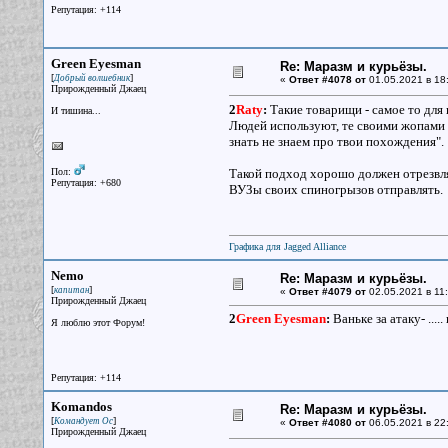
Репутация: +114
Green Eyesman
Re: Маразм и курьёзы.
[
]
Добрый волшебник
«
Ответ #4078 от
01.05.2021 в 18
Прирожденный Джаец
2
Raty
:
Такие товарищи - самое то для 
И тишина...
Людей используют, те своими жопами п
знать не знаем про твои похождения".
Пол:
Такой подход хорошо должен отрезвлят
Репутация: +680
ВУЗы своих спиногрызов отправлять.
Графика для Jagged Alliance
Nemo
Re: Маразм и курьёзы.
[
]
капитан
«
Ответ #4079 от
02.05.2021 в 11:
Прирожденный Джаец
2
Green Eyesman
:
Ваньке за атаку- .....
Я люблю этот Форум!
Репутация: +114
Komandos
Re: Маразм и курьёзы.
[
]
Командует Ос
«
Ответ #4080 от
06.05.2021 в 22
Прирожденный Джаец