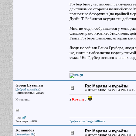
Грубер был участником преимуществе
действиям со стороны полицейского М
полностью безоружен (по крайней мере
Дуэйн Т. Робинсон осудил эти действи
Многие люди, собравшиеся у мемориала
слишком рано из-за необъяснимых дей
Ганса Грубера Саймона, который клянет
Люди не забыли Ганса Грубера, люди 
же, считают абсолютно недопустимой 
этажа! Но Грубер остался в наших серд
Green Eyesman
Re: Маразм и курьёзы.
[
]
Добрый волшебник
«
Ответ #4051 от
22.04.2021 в 19
Прирожденный Джаец
2
Korchy
:
И тишина...
Пол:
Репутация: +680
Графика для Jagged Alliance
Komandos
Re: Маразм и курьёзы.
[
]
Командует Ос
«
Ответ #4052 от
24.04.2021 в 07