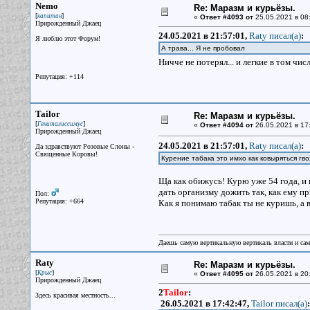
Nemo
Re: Маразм и курьёзы.
[
]
капитан
«
Ответ #4093 от
25.05.2021 в 08
Прирожденный Джаец
24.05.2021 в 21:57:01,
Raty писал(a)
:
Я люблю этот Форум!
А трава... Я не пробовал
Ничче не потерял... и легкие в том чис
Репутация: +114
Tailor
Re: Маразм и курьёзы.
[
]
Гениталиссимус
«
Ответ #4094 от
26.05.2021 в 17
Прирожденный Джаец
24.05.2021 в 21:57:01,
Raty писал(a)
:
Да здравствуют Розовые Слоны -
Священные Коровы!
Курение табака это имхо как ковыряться гво
Ща как обижусь! Курю уже 54 года, и ни
дать организму дожить так, как ему п
Пол:
Репутация: +664
Как я понимаю табак ты не куришь, а 
Даешь самую вертикальную вертикаль власти и са
Raty
Re: Маразм и курьёзы.
[
]
Крыс
«
Ответ #4095 от
26.05.2021 в 20
Прирожденный Джаец
2
Tailor
:
Здесь красивая местность...
26.05.2021 в 17:42:47,
Tailor писал(a)
: