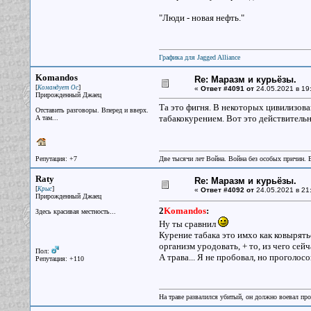
"Люди - новая нефть."
Графика для Jagged Alliance
Komandos
Re: Маразм и курьёзы.
[
]
Командует Ос
«
Ответ #4091 от
24.05.2021 в 19
Прирожденный Джаец
Та это фигня. В некоторых цивилизов
Отставить разговоры. Вперед и вверх.
табакокурением. Вот это действительн
А там...
Репутация: +7
Две тысячи лет Война. Война без особых причин.
Raty
Re: Маразм и курьёзы.
[
]
Крыс
«
Ответ #4092 от
24.05.2021 в 21
Прирожденный Джаец
2
Komandos
:
Здесь красивая местность...
Ну ты сравнил
Курение табака это имхо как ковырять
организм уродовать, + то, из чего сей
Пол:
А трава... Я не пробовал, но проголосо
Репутация: +110
На траве развалился убитый, он должно воевал прот