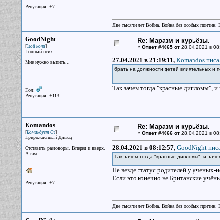
Репутация: +7
Две тысячи лет Война. Война без особых причин.
GoodNight
Re: Маразм и курьёзы.
[
]
Злой ночи
«
Ответ #4065 от
28.04.2021 в 08
Полный псих
27.04.2021 в 21:19:11,
Komandos писал
Мне нужно выпить...
брать на должности детей влиятельных и 
Так зачем тогда "красные дипломы", и
Пол:
Репутация: +113
Komandos
Re: Маразм и курьёзы.
[
]
Командует Ос
«
Ответ #4066 от
28.04.2021 в 08
Прирожденный Джаец
28.04.2021 в 08:12:57,
GoodNight писа
Отставить разговоры. Вперед и вверх.
А там...
Так зачем тогда "красные дипломы", и заче
Не везде статус родителей у ученых-и
Если это конечно не Британские учёны
Репутация: +7
Две тысячи лет Война. Война без особых причин.