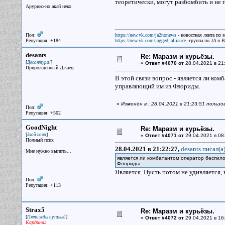
теоретически, могут разбомбить и не 
Арурико-но акай неко
Пол:
https://new.vk.com/ja2nonews
- новостная лента по 
Репутация: +184
https://new.vk.com/jagged_alliance
-группа по JA в 
desants
Re: Маразм и курьёзы.
[
]
Десантура!
«
Ответ #4070 от
28.04.2021 в 21
Прирожденный Джаец
В этой связи вопрос - является ли ко
управляющий им из Флориды.
«
Изменён в : 28.04.2021 в 21:23:51 польз
Пол:
Репутация: +502
GoodNight
Re: Маразм и курьёзы.
[
]
Злой ночи
«
Ответ #4071 от
29.04.2021 в 08
Полный псих
28.04.2021 в 21:22:27,
desants писал(a
Мне нужно выпить...
является ли комбатантом оператор беспило
Флориды.
Является. Пусть потом не удивляется,
Пол:
Репутация: +113
Strax5
Re: Маразм и курьёзы.
[
]
Пятижды пуганый
«
Ответ #4072 от
29.04.2021 в 16
Кардинал