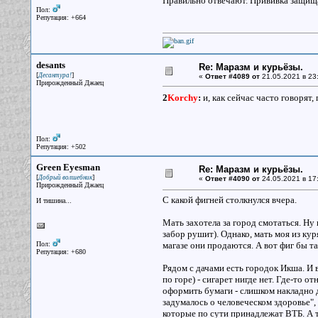
Правильно отвечают. Прививка защищае
Пол:
Репутация: +664
desants
Re: Маразм и курьёзы.
[
]
Десантура!
«
Ответ #4089 от
21.05.2021 в 23
Прирожденный Джаец
2
Korchy
:
и, как сейчас часто говорят
Пол:
Репутация: +502
Green Eyesman
Re: Маразм и курьёзы.
[
]
Добрый волшебник
«
Ответ #4090 от
24.05.2021 в 17
Прирожденный Джаец
С какой фигней столкнулся вчера.
И тишина...
Мать захотела за город смотаться. Ну 
забор рушит). Однако, мать моя из ку
Пол:
магазе они продаются. А вот фиг бы та
Репутация: +680
Рядом с дачами есть городок Икша. И 
по горе) - сигарет нигде нет. Где-то о
оформить бумаги - слишком накладно д
задумалось о человеческом здоровье", 
которые по сути принадлежат ВТБ. А т