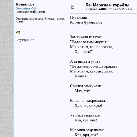
Komandos
Re: Маразм и курьёзы.
[
]
Командует Ос
«
Ответ #4083 от
07.05.2021 в 08
Прирожденный Джаец
Путаница
Отставить разговоры. Вперед и вверх.
Корней Чуковский
А там...
Замяукали котята:
Репутация: +7
"Надоело нам мяукать!
Мы хотим, как поросята,
Хрюкать!"
А за ними и утята:
"Не желаем больше крякать!
Мы хотим, как лягушата,
Квакать!"
Свинки замяукали:
Мяу, мяу!
Кошечки захрюкали:
Хрю, хрю, хрю!
Уточки заквакали:
Ква, ква, ква!
Курочки закрякали:
Кря, кря, кря!