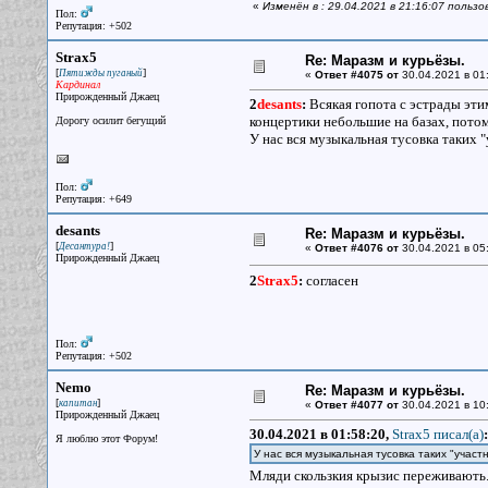
«
Изменён в : 29.04.2021 в 21:16:07 польз
Пол:
Репутация: +502
Strax5
Re: Маразм и курьёзы.
[
]
Пятижды пуганый
«
Ответ #4075 от
30.04.2021 в 01
Кардинал
Прирожденный Джаец
2
desants
:
Всякая гопота с эстрады эт
концертики небольшие на базах, потом
Дорогу осилит бегущий
У нас вся музыкальная тусовка таких "
Пол:
Репутация: +649
desants
Re: Маразм и курьёзы.
[
]
Десантура!
«
Ответ #4076 от
30.04.2021 в 05
Прирожденный Джаец
2
Strax5
:
согласен
Пол:
Репутация: +502
Nemo
Re: Маразм и курьёзы.
[
]
капитан
«
Ответ #4077 от
30.04.2021 в 10
Прирожденный Джаец
30.04.2021 в 01:58:20,
Strax5 писал(a)
:
Я люблю этот Форум!
У нас вся музыкальная тусовка таких "участ
Мляди скользкия крызис переживають.