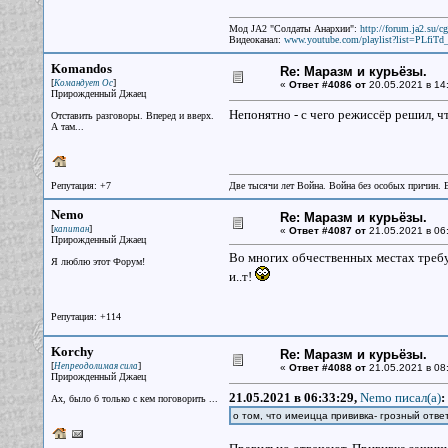
Мод JA2 "Солдаты Анархии":
http://forum.ja2.su/
Видеоканал:
www.youtube.com/playlist?list=PLfi
Komandos
Re: Маразм и курьёзы.
[
]
Командует Ос
«
Ответ #4086 от
20.05.2021 в 14
Прирожденный Джаец
Непонятно - с чего режиссёр решил, ч
Отставить разговоры. Вперед и вверх.
А там...
Репутация: +7
Две тысячи лет Война. Война без особых причин.
Nemo
Re: Маразм и курьёзы.
[
]
капитан
«
Ответ #4087 от
21.05.2021 в 06
Прирожденный Джаец
Во многих обчественных местах требую
Я люблю этот Форум!
и..т!
Репутация: +114
Korchy
Re: Маразм и курьёзы.
[
]
Непреодолимая сила
«
Ответ #4088 от
21.05.2021 в 08:
Прирожденный Джаец
21.05.2021 в 06:33:29,
Nemo писал(a)
:
Ах, было б только с кем поговорить ...
о том, что имеицца прививка- грозный ответ