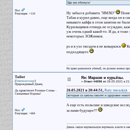
Ща как обижусь!
Пол:
Ну забыл я добавить "ИМХО"
Понят
Репутация: +110
Табак я курил давно, еще когда он в с
никакого кайфа в этом занятии не было
Курильщиков отнюдь не осуждаю, кажд
уж очень едкий какой-то. И да, я тож
некоторых ЗОЖников.
ps и в ухе гвоздем я не ковырялся
Ко
подходящего
На траве развалился убитый, он должно воевал прот
Tailor
Re: Маразм и курьёзы.
[
]
Гениталиссимус
«
Ответ #4096 от
26.05.2021 в 21
Прирожденный Джаец
26.05.2021 в 20:44:51,
Raty писал(a)
:
Да здравствуют Розовые Слоны -
Священные Коровы!
которые со школы смолят и здоровее неко
А еще есть польские и шведские иссле
за нами будущее!!!
Пол:
Репутация: +664
Даешь самую вертикальную вертикаль власти и са