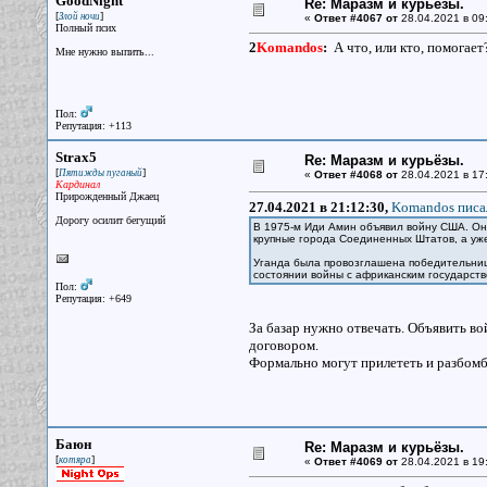
GoodNight
Re: Маразм и курьёзы.
[
]
Злой ночи
«
Ответ #4067 от
28.04.2021 в 09
Полный псих
2
Komandos
:
А что, или кто, помогает
Мне нужно выпить...
Пол:
Репутация: +113
Strax5
Re: Маразм и курьёзы.
[
]
Пятижды пуганый
«
Ответ #4068 от
28.04.2021 в 17
Кардинал
Прирожденный Джаец
27.04.2021 в 21:12:30,
Komandos писал
Дорогу осилит бегущий
В 1975-м Иди Амин объявил войну США. Он 
крупные города Соединенных Штатов, а уже
Уганда была провозглашена победительнице
состоянии войны с африканским государств
Пол:
Репутация: +649
За базар нужно отвечать. Объявить в
договором.
Формально могут прилететь и разбомб
Баюн
Re: Маразм и курьёзы.
[
]
котяра
«
Ответ #4069 от
28.04.2021 в 19