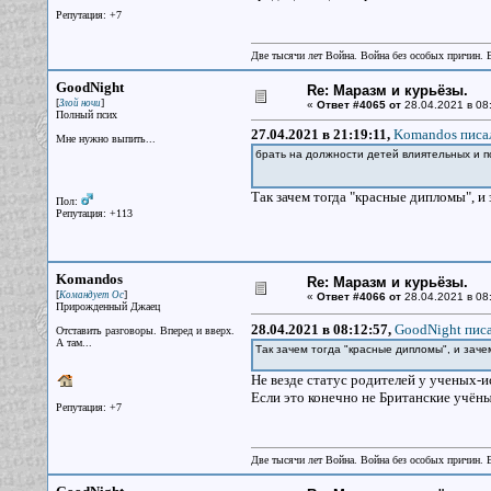
Репутация: +7
Две тысячи лет Война. Война без особых причин.
GoodNight
Re: Маразм и курьёзы.
[
]
Злой ночи
«
Ответ #4065 от
28.04.2021 в 08
Полный псих
27.04.2021 в 21:19:11,
Komandos писал
Мне нужно выпить...
брать на должности детей влиятельных и 
Так зачем тогда "красные дипломы", и
Пол:
Репутация: +113
Komandos
Re: Маразм и курьёзы.
[
]
Командует Ос
«
Ответ #4066 от
28.04.2021 в 08
Прирожденный Джаец
28.04.2021 в 08:12:57,
GoodNight писа
Отставить разговоры. Вперед и вверх.
А там...
Так зачем тогда "красные дипломы", и заче
Не везде статус родителей у ученых-и
Если это конечно не Британские учёны
Репутация: +7
Две тысячи лет Война. Война без особых причин.