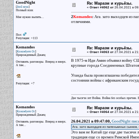
GoodNight
Re: Маразм и курьёзы.
[
]
Злой ночи
«
Ответ #4062 от
26.04.2021 в 09
Полный псих
2
Komandos
:
Ага. зато выходцев из па
Мне нужно выпить...
отличиями.
Пол:
Репутация: +113
Komandos
Re: Маразм и курьёзы.
[
]
Командует Ос
«
Ответ #4063 от
27.04.2021 в 21
Прирожденный Джаец
В 1975-м Иди Амин объявил войну США
Отставить разговоры. Вперед и вверх.
крупные города Соединенных Штатов, 
А там...
Уганда была провозглашена победител
состоянии войны с африканским госуд
Репутация: +7
Две тысячи лет Война. Война без особых причин.
Komandos
Re: Маразм и курьёзы.
[
]
Командует Ос
«
Ответ #4064 от
27.04.2021 в 21:
Прирожденный Джаец
26.04.2021 в 09:47:00,
GoodNight писа
Отставить разговоры. Вперед и вверх.
А там...
Ага. зато выходцев из папенькиных сынков,
Это вам не Китай где еще две тысячи 
традиция еще со времен Римской Импе