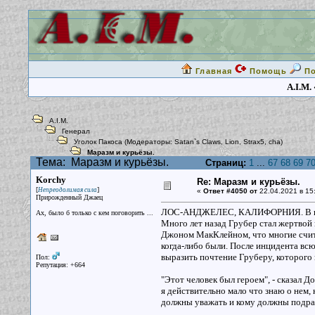
Главная
Помощь
П
A.I.M.
A.I.M.
Генерал
Уголок Пакоса
(Модераторы:
Satan`s Claws
,
Lion
,
Strax5
,
cha
)
Маразм и курьёзы.
Тема:
Маразм и курьёзы.
Страниц:
1
...
67
68
69
7
Korchy
Re: Маразм и курьёзы.
[
]
Непреодолимая сила
«
Ответ #4050 от
22.04.2021 в 15
Прирожденный Джаец
ЛОС-АНДЖЕЛЕС, КАЛИФОРНИЯ. В воскр
Ах, было б только с кем поговорить ...
Много лет назад Грубер стал жертвой
Джоном МакКлейном, что многие счит
когда-либо были. После инцидента вс
выразить почтение Груберу, которого
Пол:
Репутация: +664
"Этот человек был героем", - сказал Д
я действительно мало что знаю о нем, 
должны уважать и кому должны подра