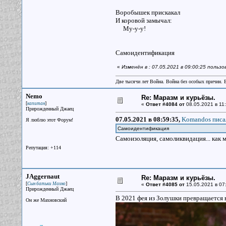
Воробышек прискакал
И коровой замычал:
Му-у-у!
Самоидентификация
«
Изменён в : 07.05.2021 в 09:00:25 поль
Две тысячи лет Война. Война без особых причин.
Nemo
Re: Маразм и курьёзы.
[
]
капитан
«
Ответ #4084 от
08.05.2021 в 11:
Прирожденный Джаец
07.05.2021 в 08:59:35,
Komandos писал
Я люблю этот Форум!
Самоидентификация
Самоизоляция, самоликвидация... как м
Репутация: +114
JAggernaut
Re: Маразм и курьёзы.
[
]
Сын батьки Махно
«
Ответ #4085 от
15.05.2021 в 07
Прирожденный Джаец
В 2021 фея из Золушки превращается в
Он же Махновский