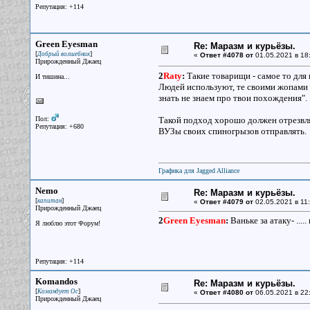
Репутация: +114
Green Eyesman
Re: Маразм и курьёзы.
[
]
Добрый волшебник
«
Ответ #4078 от
01.05.2021 в 18
Прирожденный Джаец
2
Raty
:
Такие товарищи - самое то для 
И тишина...
Людей используют, те своими жопами п
знать не знаем про твои похождения".
Пол:
Такой подход хорошо должен отрезвлят
Репутация: +680
ВУЗы своих спиногрызов отправлять.
Графика для Jagged Alliance
Nemo
Re: Маразм и курьёзы.
[
]
капитан
«
Ответ #4079 от
02.05.2021 в 11:
Прирожденный Джаец
2
Green Eyesman
:
Ваньке за атаку- .....
Я люблю этот Форум!
Репутация: +114
Komandos
Re: Маразм и курьёзы.
[
]
Командует Ос
«
Ответ #4080 от
06.05.2021 в 22
Прирожденный Джаец