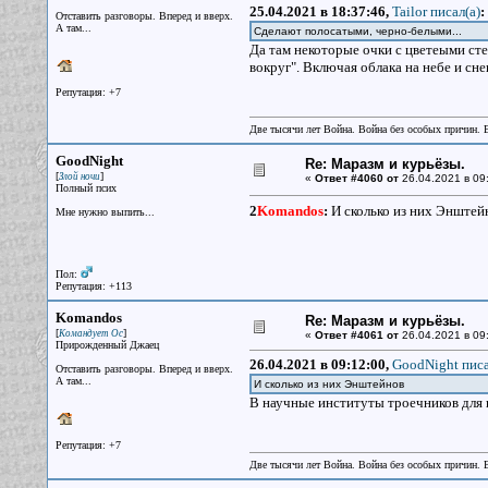
25.04.2021 в 18:37:46,
Tailor писал(a)
:
Отставить разговоры. Вперед и вверх.
А там...
Сделают полосатыми, черно-белыми...
Да там некоторые очки с цветеыми сте
вокруг". Включая облака на небе и сне
Репутация: +7
Две тысячи лет Война. Война без особых причин.
GoodNight
Re: Маразм и курьёзы.
[
]
Злой ночи
«
Ответ #4060 от
26.04.2021 в 09
Полный псих
2
Komandos
:
И сколько из них Энштей
Мне нужно выпить...
Пол:
Репутация: +113
Komandos
Re: Маразм и курьёзы.
[
]
Командует Ос
«
Ответ #4061 от
26.04.2021 в 09
Прирожденный Джаец
26.04.2021 в 09:12:00,
GoodNight писа
Отставить разговоры. Вперед и вверх.
А там...
И сколько из них Энштейнов
В научные институты троечников для 
Репутация: +7
Две тысячи лет Война. Война без особых причин.