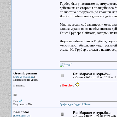
Грубер был участником преимуществе
действиям со стороны полицейского М
полностью безоружен (по крайней мере
Дуэйн Т. Робинсон осудил эти действи
Многие люди, собравшиеся у мемориала
слишком рано из-за необъяснимых дей
Ганса Грубера Саймона, который клянет
Люди не забыли Ганса Грубера, люди 
же, считают абсолютно недопустимой 
этажа! Но Грубер остался в наших серд
Green Eyesman
Re: Маразм и курьёзы.
[
]
Добрый волшебник
«
Ответ #4051 от
22.04.2021 в 19
Прирожденный Джаец
2
Korchy
:
И тишина...
Пол:
Репутация: +680
Графика для Jagged Alliance
Komandos
Re: Маразм и курьёзы.
[
]
Командует Ос
«
Ответ #4052 от
24.04.2021 в 07