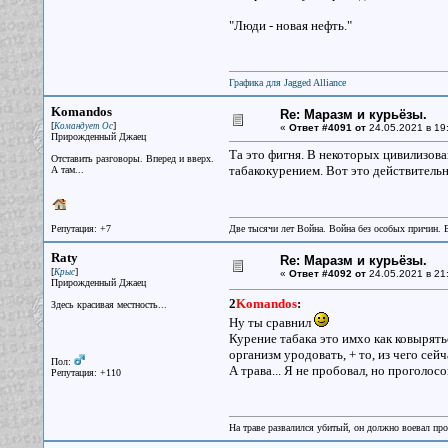
"Люди - новая нефть."
Графика для Jagged Alliance
Komandos
Re: Маразм и курьёзы.
[
]
Командует Ос
«
Ответ #4091 от
24.05.2021 в 19
Прирожденный Джаец
Та это фигня. В некоторых цивилизов
Отставить разговоры. Вперед и вверх.
табакокурением. Вот это действительн
А там...
Репутация: +7
Две тысячи лет Война. Война без особых причин.
Raty
Re: Маразм и курьёзы.
[
]
Крыс
«
Ответ #4092 от
24.05.2021 в 21
Прирожденный Джаец
2
Komandos
:
Здесь красивая местность...
Ну ты сравнил
Курение табака это имхо как ковырять
организм уродовать, + то, из чего сей
Пол:
А трава... Я не пробовал, но проголосо
Репутация: +110
На траве развалился убитый, он должно воевал прот