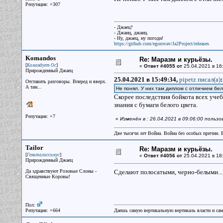
Репутация: +307
- Джаец?
- Джаиц, джаиц.
- Ну, джаец, ну погоди!
https://github.com/egorovav/Ja2Project/releases
Komandos
Re: Маразм и курьёзы.
[
]
Командует Ос
«
Ответ #4055 от
25.04.2021 в 16
Прирожденный Джаец
25.04.2021 в 15:49:34,
pipetz писал(a)
:
Отставить разговоры. Вперед и вверх.
А там...
Не понял. У них там диплом с отличием бел
Скорее последствия бойкота всех учеб
знания с бумаги белого цвета.
Репутация: +7
«
Изменён в : 26.04.2021 в 09:06:00 поль
Две тысячи лет Война. Война без особых причин.
Tailor
Re: Маразм и курьёзы.
[
]
Гениталиссимус
«
Ответ #4056 от
25.04.2021 в 18
Прирожденный Джаец
Да здравствуют Розовые Слоны -
Сделают полосатыми, черно-белыми..
Священные Коровы!
Пол:
Репутация: +664
Даешь самую вертикальную вертикаль власти и са