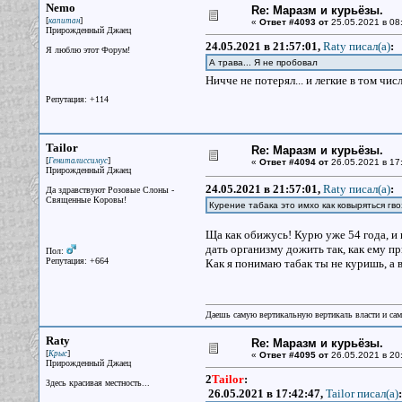
Nemo
Re: Маразм и курьёзы.
[
]
капитан
«
Ответ #4093 от
25.05.2021 в 08
Прирожденный Джаец
24.05.2021 в 21:57:01,
Raty писал(a)
:
Я люблю этот Форум!
А трава... Я не пробовал
Ничче не потерял... и легкие в том чис
Репутация: +114
Tailor
Re: Маразм и курьёзы.
[
]
Гениталиссимус
«
Ответ #4094 от
26.05.2021 в 17
Прирожденный Джаец
24.05.2021 в 21:57:01,
Raty писал(a)
:
Да здравствуют Розовые Слоны -
Священные Коровы!
Курение табака это имхо как ковыряться гво
Ща как обижусь! Курю уже 54 года, и ни
дать организму дожить так, как ему п
Пол:
Репутация: +664
Как я понимаю табак ты не куришь, а 
Даешь самую вертикальную вертикаль власти и са
Raty
Re: Маразм и курьёзы.
[
]
Крыс
«
Ответ #4095 от
26.05.2021 в 20
Прирожденный Джаец
2
Tailor
:
Здесь красивая местность...
26.05.2021 в 17:42:47,
Tailor писал(a)
: