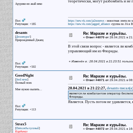
теоретически, могут разбомбить и не 
Арурико-но акай неко
Пол:
https://new.vk.com/ja2nonews
- новостная лента по 
Репутация: +185
https://new.vk.com/jagged_alliance
-группа по JA в 
desants
Re: Маразм и курьёзы.
[
]
Десантура!
«
Ответ #4070 от
28.04.2021 в 21
Прирожденный Джаец
В этой связи вопрос - является ли ко
управляющий им из Флориды.
«
Изменён в : 28.04.2021 в 21:23:51 польз
Пол:
Репутация: +502
GoodNight
Re: Маразм и курьёзы.
[
]
Злой ночи
«
Ответ #4071 от
29.04.2021 в 08
Полный псих
28.04.2021 в 21:22:27,
desants писал(a
Мне нужно выпить...
является ли комбатантом оператор беспило
Флориды.
Является. Пусть потом не удивляется,
Пол:
Репутация: +113
Strax5
Re: Маразм и курьёзы.
[
]
Пятижды пуганый
«
Ответ #4072 от
29.04.2021 в 16
Кардинал