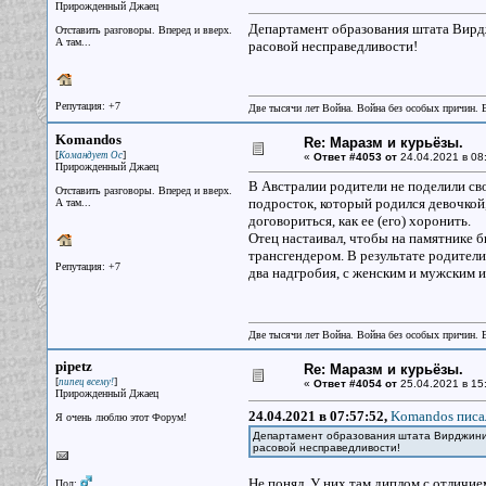
Прирожденный Джаец
Департамент образования штата Вирд
Отставить разговоры. Вперед и вверх.
А там...
расовой несправедливости!
Репутация: +7
Две тысячи лет Война. Война без особых причин.
Komandos
Re: Маразм и курьёзы.
[
]
Командует Ос
«
Ответ #4053 от
24.04.2021 в 08
Прирожденный Джаец
В Австралии родители не поделили св
Отставить разговоры. Вперед и вверх.
подросток, который родился девочкой,
А там...
договориться, как ее (его) хоронить.
Отец настаивал, чтобы на памятнике б
трансгендером. В результате родители
Репутация: +7
два надгробия, с женским и мужским и
Две тысячи лет Война. Война без особых причин.
pipetz
Re: Маразм и курьёзы.
[
]
пипец всему!
«
Ответ #4054 от
25.04.2021 в 15
Прирожденный Джаец
24.04.2021 в 07:57:52,
Komandos писал
Я очень люблю этот Форум!
Департамент образования штата Вирджиния
расовой несправедливости!
Не понял. У них там диплом с отличие
Пол: