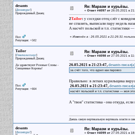
desants
Re: Маразм и курьёзы.
[
]
Десантура!
«
Ответ #4097 от
26.05.2021 в 21
Прирожденный Джаец
2
Tailor
:
у соседки отец слёг с ковидо
не сглазить, выписали пару недель наза
А насчёт польской и т.п. статистики —
«
Изменён в : 26.05.2021 в 21:26:31 польз
Пол:
Репутация: +502
Tailor
Re: Маразм и курьёзы.
[
]
Гениталиссимус
«
Ответ #4098 от
27.05.2021 в 11:
Прирожденный Джаец
26.05.2021 в 21:23:47,
desants писал(a
Да здравствуют Розовые Слоны -
Священные Коровы!
за счёт того, что курил как паровоз
Правильно: в легких курильщика вирус
26.05.2021 в 21:23:47,
desants писал(a
Пол:
Репутация: +664
насчёт польской и т.п. статистики — моя эт
А "твоя" статистика - она откуда, если
Даешь самую вертикальную вертикаль власти и са
desants
Re: Маразм и курьёзы.
[
]
Десантура!
«
Ответ #4099 от
27.05.2021 в 18