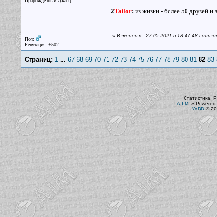
Прирожденный Джаец
2
Tailor
:
из жизни - более 50 друзей и 
«
Изменён в : 27.05.2021 в 18:47:48 польз
Пол:
Репутация: +502
Страниц:
1
...
67
68
69
70
71
72
73
74
75
76
77
78
79
80
81
82
83
Статистика. Р
A.I.M.
»
Powered 
YaBB
© 200