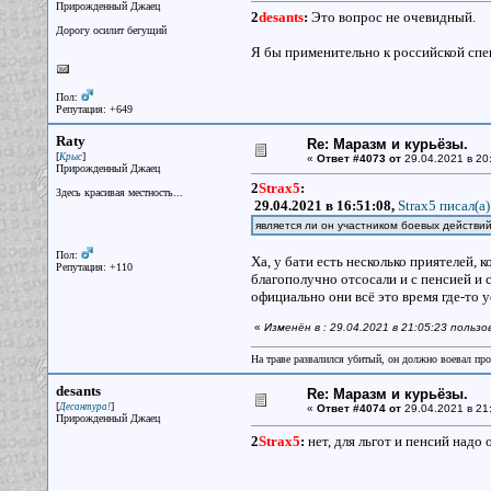
Прирожденный Джаец
2
desants
:
Это вопрос не очевидный.
Дорогу осилит бегущий
Я бы применительно к российской спец
Пол:
Репутация: +649
Raty
Re: Маразм и курьёзы.
[
]
Крыс
«
Ответ #4073 от
29.04.2021 в 20
Прирожденный Джаец
2
Strax5
:
Здесь красивая местность...
29.04.2021 в 16:51:08,
Strax5 писал(a)
является ли он участником боевых действий
Пол:
Ха, у бати есть несколько приятелей, 
Репутация: +110
благополучно отсосали и с пенсией и 
официально они всё это время где-то
«
Изменён в : 29.04.2021 в 21:05:23 польз
На траве развалился убитый, он должно воевал прот
desants
Re: Маразм и курьёзы.
[
]
Десантура!
«
Ответ #4074 от
29.04.2021 в 21
Прирожденный Джаец
2
Strax5
:
нет, для льгот и пенсий надо 