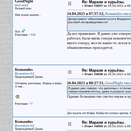
GoodNight
Re: Маразм и курьёзы.
[
]
Злой ночи
«
Ответ #4057 от
26.04.2021 в 08
Полный псих
24.04.2021 в 07:57:52,
Komandos писал
Мне нужно выпить...
Департамент образования штата Вирджиния
расовой несправедливости!
Пол:
Да все правильно. Я давно уже говорю
Репутация: +113
работал, были мягко говоря некомпете
много гонору, мол не каких-то лохов в
обыкновенных приходится.
Komandos
Re: Маразм и курьёзы.
[
]
Командует Ос
«
Ответ #4058 от
26.04.2021 в 09
Прирожденный Джаец
26.04.2021 в 08:27:51,
GoodNight писа
Отставить разговоры. Вперед и вверх.
А там...
Я давно уже говорю, что дипломы с отличие
говоря некомпетентны, даже в разрезе зна
Однако большинство светил науки и к
Репутация: +7
Две тысячи лет Война. Война без особых причин.
Komandos
Re: Маразм и курьёзы.
[
]
Командует Ос
«
Ответ #4059 от
26.04.2021 в 09
Прирожденный Джаец