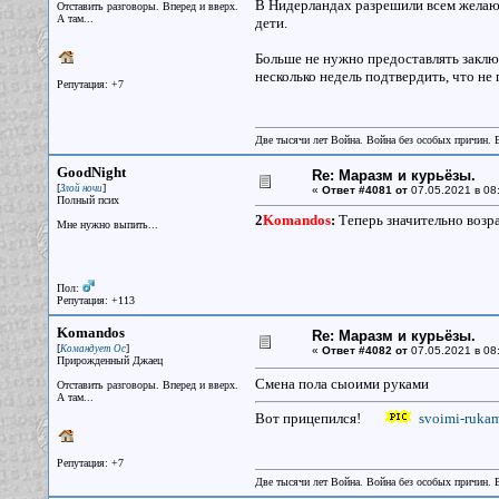
В Нидерландах разрешили всем желающ
Отставить разговоры. Вперед и вверх.
А там...
дети.
Больше не нужно предоставлять заключ
несколько недель подтвердить, что не
Репутация: +7
Две тысячи лет Война. Война без особых причин.
GoodNight
Re: Маразм и курьёзы.
[
]
Злой ночи
«
Ответ #4081 от
07.05.2021 в 08
Полный псих
2
Komandos
:
Теперь значительно возр
Мне нужно выпить...
Пол:
Репутация: +113
Komandos
Re: Маразм и курьёзы.
[
]
Командует Ос
«
Ответ #4082 от
07.05.2021 в 08
Прирожденный Джаец
Смена пола сыоими руками
Отставить разговоры. Вперед и вверх.
А там...
Вот прицепился!
svoimi-rukam
Репутация: +7
Две тысячи лет Война. Война без особых причин.