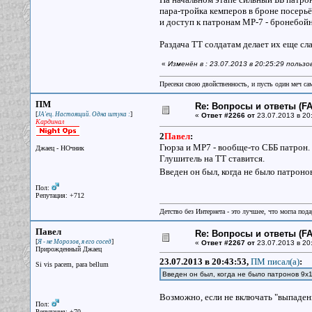
пара-тройка кемперов в броне посерьёз
и доступ к патронам МР-7 - бронебойно
Раздача ТТ солдатам делает их еще сла
«
Изменён в : 23.07.2013 в 20:25:29 польз
Пресеки свою двойственность, и пусть один меч сам
ПМ
Re: Вопросы и ответы (FAQ
[
]
JA'ец. Настоящий. Одна штука :
«
Ответ #2266 от
23.07.2013 в 20
Кардинал
2
Павел
:
Гюрза и MP7 - вообще-то СББ патрон
Джаец - НОчник
Глушитель на ТТ ставится.
Введен он был, когда не было патроно
Пол:
Репутация: +712
Детство без Интернета - это лучшее, что могла под
Павел
Re: Вопросы и ответы (FAQ
[
]
Я - не Морозов, я его сосед
«
Ответ #2267 от
23.07.2013 в 20
Прирожденный Джаец
23.07.2013 в 20:43:53,
ПМ писал(a)
:
Si vis pacem, para bellum
Введен он был, когда не было патронов 9х1
Возможно, если не включать "выпадени
Пол:
Репутация: +70