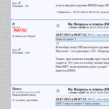
Пол:
если и вводить оружие ИМХО надо ПП 
Репутация: +34
«
Изменён в : 26.07.2013 в 00:12:51 польз
jz
Re: Вопросы и ответы (FAQ
[
]
жыз:)
«
Ответ #2286 от
26.07.2013 в 00
26.07.2013 в 00:07:33,
MeLL писал(a)
:
Я люблю этот Форум!
кому он нужен ?
+1
Я вообще ношу ПП как второе оружие 
Пол:
Пистолет - это для игры с S/L. Очеред
Репутация: +318
Также, при наличии штрафа при стрель
садится. Тут уже и в голову можно вал
9мм МР5 незаслуженно рано уходит "на
имеется (FMJ).
Павел
Re: Вопросы и ответы (FAQ
[
]
Я - не Морозов, я его сосед
«
Ответ #2287 от
26.07.2013 в 00
Прирожденный Джаец
26.07.2013 в 00:07:33,
MeLL писал(a)
:
Si vis pacem, para bellum
АПС ? кому он нужен ? гюрза лучше