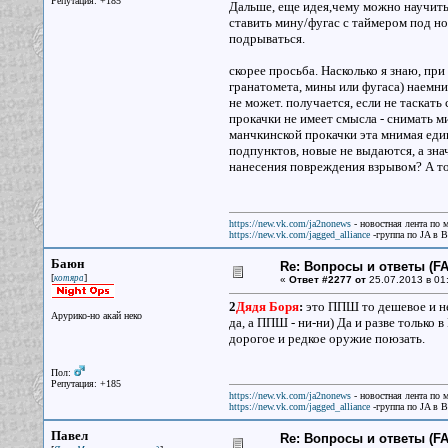
Репутация: +185
Дальше, еще идея,чему можно научить 
ставить мину/фугас с таймером под но
подрываться.
скорее просьба. Насколько я знаю, пр
гранатомета, мины или фугаса) наемни
не может. получается, если не таскат
прокачки не имеет смысла - снимать м
манчкинской прокачки эта мнимая един
подпунктов, новые не выдаются, а зна
нанесения повреждения взрывом? А то 
https://new.vk.com/ja2nonews
- новостная лента по 
https://new.vk.com/jagged_alliance
-группа по JA в 
Баюн
Re: Вопросы и ответы (FAQ
[
]
котяра
«
Ответ #2277 от
25.07.2013 в 01
2
Дядя Боря
:
это ППШ то дешевое и не
Арурико-но акай неко
да, а ППШ - ни-ни) Да и разве тольк
дорогое и редкое оружие поюзать.
Пол:
Репутация: +185
https://new.vk.com/ja2nonews
- новостная лента по 
https://new.vk.com/jagged_alliance
-группа по JA в 
Павел
Re: Вопросы и ответы (FAQ