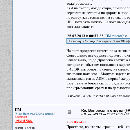
тоже роскошь...
5) И на счет сумок доктора, ремнаборо
вертолет не летает, а по дороге к нов
потом сутки отсыпаться, а только потом
ПВО потерять можно... Я пока выкидыв
костыли какие-то...
26.07.2013 в 00:57:36,
ПМ писал(a)
:
Поскольку я "сгладил" прогресс, 9 мм ЭК э
На счет прогресса ничего пока не зна
Совершенно все оружее под него показ
начале мало, но до Драссена хватит, а
которые с избытком пополняют карате
5.45 ЭК, патронов поначалу не сильно 
экономии пока что... Мануэль идет в к
выписываются из АИМ в первый же ден
разу, так что боюсь скоро придется ис
проигрывающим сразу и по дальности, и
«
Изменён в : 26.07.2013 в 05:08:11 пользо
ПМ
Re: Вопросы и ответы (FAQ
[
]
JA'ец. Настоящий. Одна штука :
«
Ответ #2293 от
26.07.2013 в 04
Кардинал
2
Stalker452
:
Просто то, во что ты играешь - rс8 - с
Джаец - НОчник