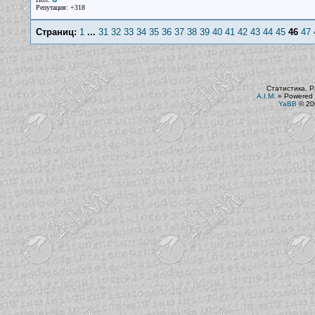
Репутация: +318
Страниц:
1
...
31
32
33
34
35
36
37
38
39
40
41
42
43
44
45
46
47
Статистика. Р
A.I.M.
»
Powered 
YaBB
© 200