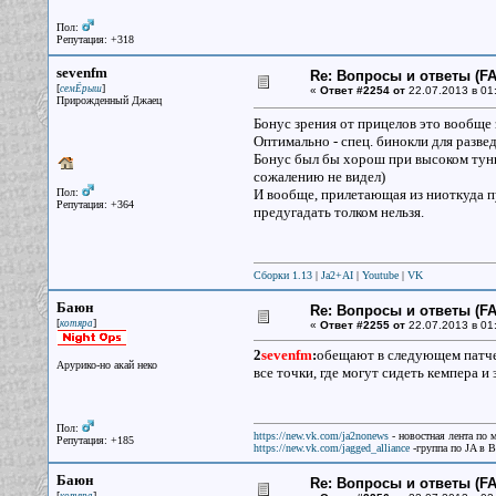
Пол:
Репутация: +318
sevenfm
Re: Вопросы и ответы (FAQ
[
]
семЁрыш
«
Ответ #2254 от
22.07.2013 в 01
Прирожденный Джаец
Бонус зрения от прицелов это вообще з
Оптимально - спец. бинокли для развед
Бонус был бы хорош при высоком тунне
сожалению не видел)
Пол:
И вообще, прилетающая из ниоткуда пу
Репутация: +364
предугадать толком нельзя.
Сборки 1.13
|
Ja2+AI
|
Youtube
|
VK
Баюн
Re: Вопросы и ответы (FAQ
[
]
котяра
«
Ответ #2255 от
22.07.2013 в 01
2
sevenfm
:
обещают в следующем патче 
Арурико-но акай неко
все точки, где могут сидеть кемпера и
Пол:
https://new.vk.com/ja2nonews
- новостная лента по 
Репутация: +185
https://new.vk.com/jagged_alliance
-группа по JA в 
Баюн
Re: Вопросы и ответы (FAQ
[
]