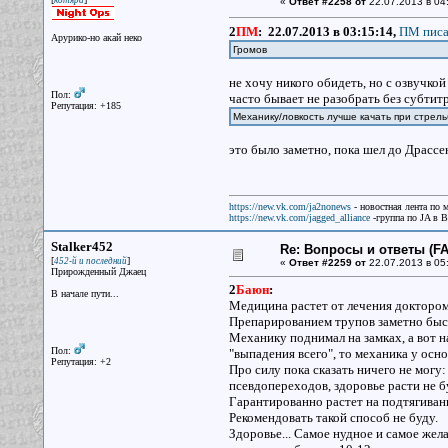
котяра
«
Ответ #2258 от
22.07.2013 в 04
2
ПМ
:
22.07.2013 в 03:15:14,
ПМ писа
Арурико-но акай неко
Громов
не хочу никого обидеть, но с озвучкой
Пол:
часто бывает не разобрать без субтитр
Репутация: +185
Механику/ловкость лучше качать при стрель
это было заметно, пока шел до Драссен
https://new.vk.com/ja2nonews
- новостная лента по 
https://new.vk.com/jagged_alliance
-группа по JA в 
Stalker452
Re: Вопросы и ответы (FAQ
[
]
452-й и последний
«
Ответ #2259 от
22.07.2013 в 05
Прирожденный Джаец
2
Баюн
:
В начале пути...
Медицина растет от лечения доктором:
Препарированием трупов заметно быс
Механику поднимал на замках, а вот н
Пол:
"выпадения всего", то механика у осн
Репутация: +2
Про силу пока сказать ничего не могу:
псевдопереходов, здоровье расти не бу
Гарантированно растет на подтягивания
Рекомендовать такой способ не буду.
Здоровье... Самое нудное и самое жел