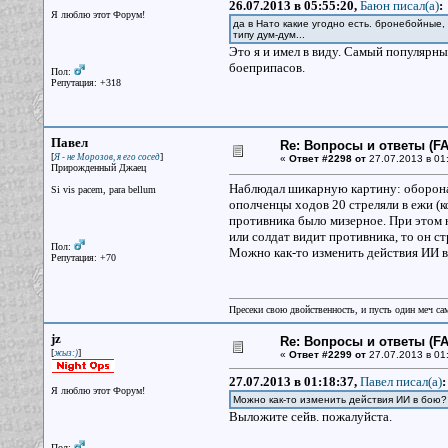
26.07.2013 в 05:55:20,
Баюн писал(a)
:
Я люблю этот Форум!
да в Нато какие угодно есть. бронебойные,
типу дум-дум...
Это я и имел в виду. Самый популярны
боеприпасов.
Пол:
Репутация: +318
Павел
Re: Вопросы и ответы (FAQ
[
]
Я - не Морозов, я его сосед
«
Ответ #2298 от
27.07.2013 в 01
Прирожденный Джаец
Наблюдал шикарную картину: оборона
Si vis pacem, para bellum
ополченцы ходов 20 стреляли в ежи (к
противника было мизерное. При этом 
или солдат видит противника, то он ст
Пол:
Можно как-то изменить действия ИИ 
Репутация: +70
Пресеки свою двойственность, и пусть один меч сам
jz
Re: Вопросы и ответы (FAQ
[
]
жыз:)
«
Ответ #2299 от
27.07.2013 в 01
27.07.2013 в 01:18:37,
Павел писал(a)
:
Я люблю этот Форум!
Можно как-то изменить действия ИИ в бою?
Выложите сейв. пожалуйста.
Пол: