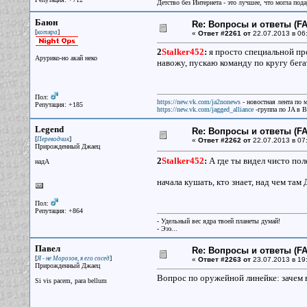
Детство без Интернета - это лучшее, что могла под
Баюн
Re: Вопросы и ответы (FAQ
[
]
котяра
«
Ответ #2261 от
22.07.2013 в 06
2
Stalker452
:
я просто специальной про
Арурико-но акай неко
навожу, пускаю команду по кругу бега
Пол:
https://new.vk.com/ja2nonews
- новостная лента по 
Репутация: +185
https://new.vk.com/jagged_alliance
-группа по JA в 
Legend
Re: Вопросы и ответы (FAQ
[
]
Переводчик
«
Ответ #2262 от
22.07.2013 в 07
Прирожденный Джаец
2
Stalker452
:
А где ты видел чисто пол
надА
начала кушать, кто знает, над чем та
Пол:
Репутация: +864
- Удельный вес ядра твоей планеты думай!
- Эээ...
Павел
Re: Вопросы и ответы (FAQ
[
]
Я - не Морозов, я его сосед
«
Ответ #2263 от
23.07.2013 в 19
Прирожденный Джаец
Вопрос по оружейной линейке: зачем 
Si vis pacem, para bellum