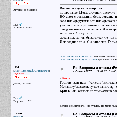
котяра
«
Ответ #2256 от
22.07.2013 в 02
Возникло еще пара вопросов.
Арурико-но акай неко
по прокачке. Меткость/опыт растут с
НО. а вот с остальным беда. девушки 
кого-нибудь руками кем-нибудь послаб
уже по ремнабору каждый - механика ос
Пол:
Репутация: +185
сундуков пока нет запертых. Лиска три
мифической мудрости)
фатальные криты бывают так же при п
И последнее пока. Скажите мне, Громо
https://new.vk.com/ja2nonews
- новостная лента по 
https://new.vk.com/jagged_alliance
-группа по JA в 
ПМ
Re: Вопросы и ответы (FAQ
[
]
JA'ец. Настоящий. Одна штука :
«
Ответ #2257 от
22.07.2013 в 03
Кардинал
2
Баюн
:
Громов - взят нами "как есть" из мода 
Джаец - НОчник
Механику/ловкость лучше качать при 
Крит в ноги бывает, но там малая веро
Пол:
Репутация: +712
Детство без Интернета - это лучшее, что могла под
Баюн
Re: Вопросы и ответы (FAQ
[
]