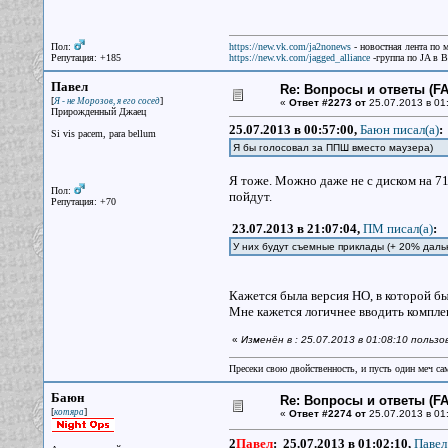
Пол:
https://new.vk.com/ja2nonews
- новостная лента по 
Репутация: +185
https://new.vk.com/jagged_alliance
-группа по JA в 
Павел
Re: Вопросы и ответы (FAQ
[
]
Я - не Морозов, я его сосед
«
Ответ #2273 от
25.07.2013 в 01
Прирожденный Джаец
25.07.2013 в 00:57:00,
Баюн писал(a)
:
Si vis pacem, para bellum
Я бы голосовал за ППШ вместо маузера)
Я тоже. Можно даже не с диском на 71
Пол:
пойдут.
Репутация: +70
23.07.2013 в 21:07:04,
ПМ писал(a)
:
У них будут съемные приклады (+ 20% даль
Кажется была версия НО, в которой б
Мне кажется логичнее вводить комплек
«
Изменён в : 25.07.2013 в 01:08:10 польз
Пресеки свою двойственность, и пусть один меч сам
Баюн
Re: Вопросы и ответы (FAQ
[
]
котяра
«
Ответ #2274 от
25.07.2013 в 01:
2
Павел
:
25.07.2013 в 01:02:10,
Павел