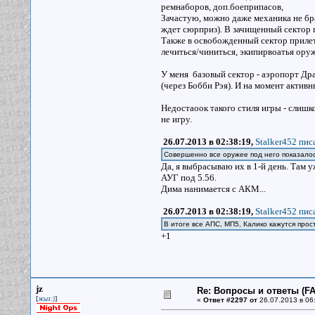
ремнаборов, доп.боеприпасов,
Зачастую, можно даже механика не брат
ждет сюрприз). В зачищенный сектор 
Также в освобожденный сектор прилет
лечиться/чиниться, экипирвоатья ору
У меня базовый сектор - аэропорт Дра
(через Бобби Рэя). И на момент активн
Недостаоок такого стиля игры - слишк
не игру.
26.07.2013 в 02:38:19,
Stalker452 писа
Совершенно все оружее под него показалос
Да, я выбрасываю их в 1-й день. Там 
АУГ под 5.56.
Дима нанимается с АКМ...
26.07.2013 в 02:38:19,
Stalker452 писа
В итоге все АПС, МП5, Калико кажутся прос
+1
jz
Re: Вопросы и ответы (FAQ
[
]
жыз:)
«
Ответ #2297 от
26.07.2013 в 06