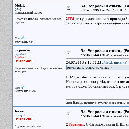
MeLL
Re: Вопросы и ответы (FAQ
[
]
Мел
«
Ответ #2270 от
24.07.2013 в 10:
Прирожденный Джаец
2
ПМ
:
откуда дальность от приклада ? 
Себастьян Перейра - торговец черным
деревом
характеристики патрона - мощность по
Пол:
Репутация: +34
Терапевт
Re: Вопросы и ответы (FAQ
[
]
Кулибин
«
Ответ #2271 от
24.07.2013 в 19
Кардинал
24.07.2013 в 10:50:11,
MeLL писал(a)
:
откуда дальность от приклада ?
Народный целитель. Шарлатан высшей
категории.
В JA2, чтобы повысить точность оружи
Например в жизни у Маузера с примкн
метров около 30 сантиметров. С рук т
Пол:
Репутация: +1207
Летний дождь наливает в бутылку двора ночь... (с
Баюн
Re: Вопросы и ответы (FAQ
[
]
котяра
«
Ответ #2272 от
25.07.2013 в 00
2
Терапевт
:
Я бы голосовал за ППШ в
Арурико-но акай неко