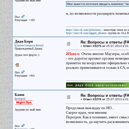
Арурико-но акай неко
Мне кажется логичнее вводить комплекс "па
и, по возможности расширять номенкла
Пол:
Репутация: +185
https://new.vk.com/ja2nonews
- новостная лента по 
https://new.vk.com/jagged_alliance
-группа по JA в 
Дядя Боря
Re: Вопросы и ответы (FAQ
[
]
Скелет Старого Кота
«
Ответ #2275 от
25.07.2013 в 01
Прирожденный Джаец
2
Павел
:
Очень многие Маузеры, особе
Дурка этот форум :)
- это дорогое крепкое оружие немецко
принятое на вооружение официально н
реально применявшееся только в СА, не
Пол:
Репутация: +841
Баюн
Re: Вопросы и ответы (FAQ
[
]
котяра
«
Ответ #2276 от
25.07.2013 в 01
Продолжая выкладку по НО...
Арурико-но акай неко
Скорее идеи, чем мнения.
Перегрев. Как я понимаю, имеет смысл
возможность, да научить расклинивать
Пол: