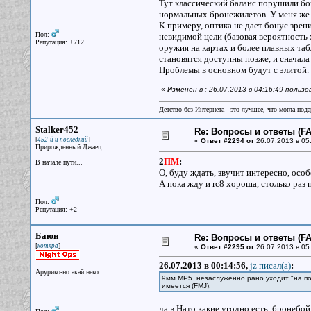
Тут классический баланс порушили бо
нормальных бронежилетов. У меня же 
К примеру, оптика не дает бонус зрен
Пол:
невидимой цели (базовая вероятность 
Репутация: +712
оружия на картах и более плавных таб
становятся доступны позже, и сначала
Проблемы в основном будут с элитой.
«
Изменён в : 26.07.2013 в 04:16:49 польз
Детство без Интернета - это лучшее, что могла под
Stalker452
Re: Вопросы и ответы (FAQ
[
]
452-й и последний
«
Ответ #2294 от
26.07.2013 в 05
Прирожденный Джаец
2
ПМ
:
В начале пути...
О, буду ждать, звучит интересно, осо
А пока жду и rc8 хороша, столько раз
Пол:
Репутация: +2
Баюн
Re: Вопросы и ответы (FAQ
[
]
котяра
«
Ответ #2295 от
26.07.2013 в 05
26.07.2013 в 00:14:56,
jz писал(a)
:
Арурико-но акай неко
9мм МР5 незаслуженно рано уходит "на поко
имеется (FMJ).
да в Нато какие угодно есть. бронебо