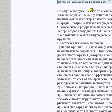
Патронов надо мало, по 1 обойме доп.
Возьму на вооружение
А то с массо
Тяжелое оружие... К концу зачистки ок
полный комплект спектры с пластинам
снаряды + патроны, как это всегда дел
Сначала сильно раздражали перевесы по
Теперь создал сразу двоих: 1) Снайпе
знаю конечно с чем столкнусь дальше, 
оружием...
Но остается несколько вопросов:
1) Легкие броники... Ну пока они у мен
не очень как то получается... Точност
досягаемости оружия (которая у снайпе
непосредственно сам цель не видит, то
то шансы есть, то вот по схеме один в
становится 29 обзора + бонус снайпер
ли не передовым бойцом, который чере
становится вообще слабо эффективным 
хоть какой-то свет от фонарей есть...
рекордсмен по ранениям и обладатель 
2) С поножами попробую... в ноги и пр
ножик с фляжкой лежит для экономии м
3) С силой все понятно, но помогает не
таскать миномет, пару гранатометов и 
рисковать так качать, чтоб потом не в
4) С тем, что отряд носит чужие патро
разных углах карты запросто могут ок