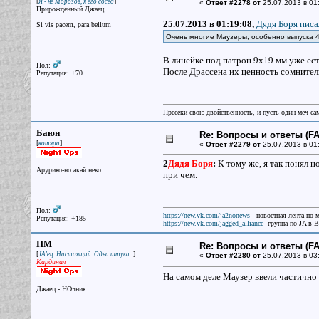
[
]
Я - не Морозов, я его сосед
«
Ответ #2278 от
25.07.2013 в 01
Прирожденный Джаец
25.07.2013 в 01:19:08,
Дядя Боря писа
Si vis pacem, para bellum
Очень многие Маузеры, особенно выпуска 4
В линейке под патрон 9x19 мм уже ест
Пол:
После Драссена их ценность сомнител
Репутация: +70
Пресеки свою двойственность, и пусть один меч сам
Баюн
Re: Вопросы и ответы (FAQ
[
]
котяра
«
Ответ #2279 от
25.07.2013 в 01
2
Дядя Боря
:
К тому же, я так понял н
Арурико-но акай неко
при чем.
Пол:
https://new.vk.com/ja2nonews
- новостная лента по 
Репутация: +185
https://new.vk.com/jagged_alliance
-группа по JA в 
ПМ
Re: Вопросы и ответы (FAQ
[
]
JA'ец. Настоящий. Одна штука :
«
Ответ #2280 от
25.07.2013 в 03
Кардинал
На самом деле Маузер ввели частично 
Джаец - НОчник