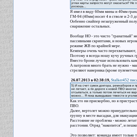
углах карты запросто могут оказаться? Не 
роскошь...
Я имел в виду 60мм мины и 40мм грана
ГМ-94 (40мм) носит 4 в стволе и 2-3 д
Ообенно снайпер незагруженный получ
снаряжение остальных.
Вообще НО - это чисто "гранатный" мод
пассивными скриптами, и новых игроко
режиме ЖВ по крайней мере.
Кемперы очень часто перехватывают, 
Поэтому я всегда ношу кучу ручных г
Вместо брони лучше использовать к
А патронов много брать не нужно - ма
стреляют наверняка (кроме пулеметчик
26.07.2013 в 02:38:19,
Stalker452 писа
5) И на счет сумок доктора, ремнаборов и п
не летает, а по дороге к новой ПВО многое 
отсыпаться, а только потом лечиться не ва
можно... Я пока выкидываю тяжести в уголк
Как это ни прискорбно, но я пристраст
ПВО.
Далее, вертолет можно принудительно п
группу в месте высадки, для эвакуаци
Расстояние не проблема - можно летать
расстония. Отряд "накопится", и пешко
Это позволяет: команда имеет только 