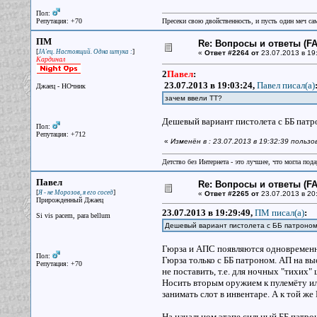
Пол:
Репутация: +70
Пресеки свою двойственность, и пусть один меч сам
ПМ
Re: Вопросы и ответы (FAQ
[
]
JA'ец. Настоящий. Одна штука :
«
Ответ #2264 от
23.07.2013 в 19
Кардинал
2
Павел
:
23.07.2013 в 19:03:24,
Павел писал(a)
Джаец - НОчник
зачем ввели ТТ?
Дешевый вариант пистолета с ББ патро
Пол:
Репутация: +712
«
Изменён в : 23.07.2013 в 19:32:39 польз
Детство без Интернета - это лучшее, что могла под
Павел
Re: Вопросы и ответы (FAQ
[
]
Я - не Морозов, я его сосед
«
Ответ #2265 от
23.07.2013 в 20
Прирожденный Джаец
23.07.2013 в 19:29:49,
ПМ писал(a)
:
Si vis pacem, para bellum
Дешевый вариант пистолета с ББ патроном,
Гюрза и АПС появляются одновременно
Пол:
Гюрза только с ББ патроном. АП на вы
Репутация: +70
не поставить, т.е. для ночных "тихих
Носить вторым оружием к пулемёту или
занимать слот в инвентаре. А к той же
На начальном этапе сильный ББ патрон