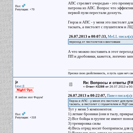
АПС стреляет очередью - это преимуш
Пол:
патрона из АПС. Вопрос что эффектив
Репутация: +70
первой пули перестали дохнуть.
Гюрза и АПС - у меня это пистолет д
таскать, а пистолет с глушителем и ЛЦ
26.07.2013 в 00:07:33,
MeLL писал(a)
переход от пистолетов к винтовкам
А что можно поставить в этот перехо
ПП и дробовики, кажется, логично зап
Пресеки свою двойственность, и пусть один меч сам
jz
Re: Вопросы и ответы (FAQ
[
]
жыз:)
«
Ответ #2288 от
26.07.2013 в 00
26.07.2013 в 00:22:07,
Павел писал(a)
:
Я люблю этот Форум!
Гюрза и АПС - у меня это пистолет для пу
таскать, а пистолет с глушителем и ЛЦУ сам
Тут у меня 5 компонентов:
1) легкие броники (они в тылу, прикр
Пол:
Репутация: +318
2) Все бойцы в группе не имеют поно
3) тренировка силы
4) Весь отряд носит боеприпасы для г
5) Вертолет, весь отряд не носит всяк