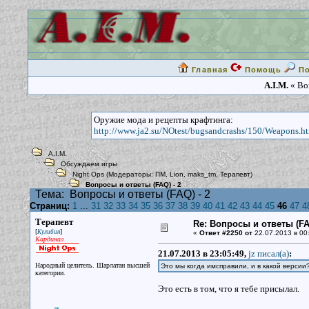
Главная
Помощь
П
A.I.M.
« Воп
Оружие мода и рецепты крафтинга:
http://www.ja2.su/NOtest/bugsandcrashs/150/Weapons.h
A.I.M.
Обсуждаем игры
Night Ops
(Модераторы:
ПМ
,
Lion
,
maks_tm
,
Терапевт
)
Вопросы и ответы (FAQ) - 2
Тема:
Вопросы и ответы (FAQ) - 2
Страниц:
1
...
31
32
33
34
35
36
37
38
39
40
41
42
43
44
45
46
47
4
Терапевт
Re: Вопросы и ответы (FAQ
[
]
Кулибин
«
Ответ #2250 от
22.07.2013 в 00
Кардинал
21.07.2013 в 23:05:49,
jz писал(a)
:
Народный целитель. Шарлатан высшей
Это мы когда имсправили, и в какой версии
категории.
Это есть в том, что я тебе присылал.