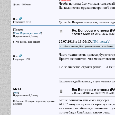
Чтобы приклад был уникальным девайс
Джаец - НОчник
Да, количество оружия/патронов/брон
Пол:
Репутация: +712
Детство без Интернета - это лучшее, что могла под
Павел
Re: Вопросы и ответы (FAQ
[
]
Я - не Морозов, я его сосед
«
Ответ #2284 от
25.07.2013 в 20
Прирожденный Джаец
25.07.2013 в 19:50:15,
ПМ писал(a)
:
Si vis pacem, para bellum
Чтобы приклад был уникальным девайсом
Чисто технически: приклад будет отд
Пол:
Просто не понятно, что мешает ввест
Репутация: +70
Т.е. количество строк в фаиле ТТХ мен
Пресеки свою двойственность, и пусть один меч сам
MeLL
Re: Вопросы и ответы (FAQ
[
]
Мел
«
Ответ #2285 от
26.07.2013 в 00
Прирожденный Джаец
вот не понимаю зачем эти маузеры ?
Себастьян Перейра - торговец черным
АПС ? кому он нужен ? гюрза лучше, 
деревом
не хватает карабинов, охотничьих руж
потом бац и Снайпкам, как-то резко.