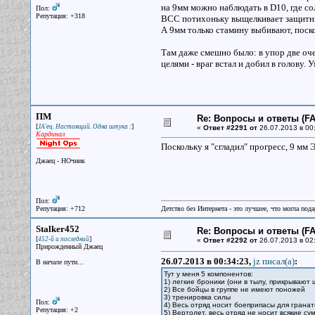
на 9мм можно наблюдать в D10, где со
Пол:
Репутация: +318
ВСС потихоньку выщелкивает защитн
А 9мм только стамину выбивают, поскол
Там даже смешно было: в упор две оче
целями - враг встал и добил в голову. 
ПМ
Re: Вопросы и ответы (FAQ
[
]
JA'ец. Настоящий. Одна штука :
«
Ответ #2291 от
26.07.2013 в 00
Кардинал
Поскольку я "сгладил" прогресс, 9 мм
Джаец - НОчник
Пол:
Репутация: +712
Детство без Интернета - это лучшее, что могла под
Stalker452
Re: Вопросы и ответы (FAQ
[
]
452-й и последний
«
Ответ #2292 от
26.07.2013 в 02
Прирожденный Джаец
26.07.2013 в 00:34:23,
jz писал(a)
:
В начале пути...
Тут у меня 5 компонентов:
1) легкие броники (они в тылу, прикрывают
2) Все бойцы в группе не имеют поножей
3) тренировка силы
Пол:
4) Весь отряд носит боеприпасы для грана
Репутация: +2
5) Вертолет, весь отряд не носит всякие су