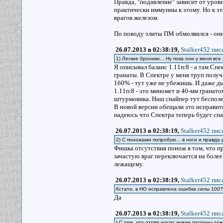
Правда, "подавление" зависит от уров
практически иммунны к этому. Но к э
врагов железом.
По поводу элиты ПМ обмолвился - они
26.07.2013 в 02:38:19,
Stalker452 писа
1) Легкие броники... Ну пока они у меня все
Я описывал баланс 1.11rc8 - а там Спе
гранаты. В Спектре у меня труп получ
160% - тут уже не убежишь. И даже д
1.11rc8 - это миномет и 40-мм гранат
штурмовика. Наш снайпер тут бесполе
В новой версии обещали это исправить
надеюсь что Спектра теперь будет спа
26.07.2013 в 02:38:19,
Stalker452 писа
2) С поножами попробую... в ноги и правда
Фишка отсутствия понож в том, что пр
зачастую враг переключается на более
лежащему.
26.07.2013 в 02:38:19,
Stalker452 писа
Кстати, в НО исправлена ошибка силы 100? 
Да
26.07.2013 в 02:38:19,
Stalker452 писа
) С тем, что отряд носит чужие патроны тож