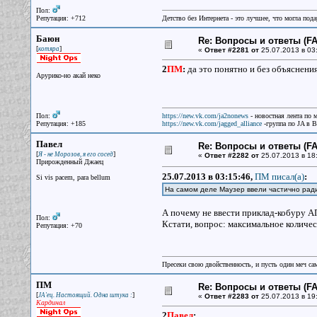
Пол:
Репутация: +712
Детство без Интернета - это лучшее, что могла под
Баюн
Re: Вопросы и ответы (FAQ
[
]
котяра
«
Ответ #2281 от
25.07.2013 в 03
2
ПМ
:
да это понятно и без объяснени
Арурико-но акай неко
Пол:
https://new.vk.com/ja2nonews
- новостная лента по 
Репутация: +185
https://new.vk.com/jagged_alliance
-группа по JA в 
Павел
Re: Вопросы и ответы (FAQ
[
]
Я - не Морозов, я его сосед
«
Ответ #2282 от
25.07.2013 в 18
Прирожденный Джаец
25.07.2013 в 03:15:46,
ПМ писал(a)
:
Si vis pacem, para bellum
На самом деле Маузер ввели частично рад
А почему не ввести приклад-кобуру А
Пол:
Кстати, вопрос: максимальное количе
Репутация: +70
Пресеки свою двойственность, и пусть один меч сам
ПМ
Re: Вопросы и ответы (FAQ
[
]
JA'ец. Настоящий. Одна штука :
«
Ответ #2283 от
25.07.2013 в 19
Кардинал
2
Павел
: