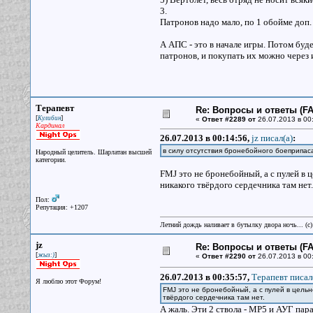
3.
Патронов надо мало, по 1 обойме доп.
А АПС - это в начале игры. Потом буде
патронов, и покупать их можно через 
Терапевт
Re: Вопросы и ответы (FAQ
[
]
Кулибин
«
Ответ #2289 от
26.07.2013 в 00
Кардинал
26.07.2013 в 00:14:56,
jz писал(a)
:
в силу отсутствия бронебойного боеприпаса
Народный целитель. Шарлатан высшей
категории.
FMJ это не бронебойный, а с пулей в 
никакого твёрдого сердечника там нет.
Пол:
Репутация: +1207
Летний дождь наливает в бутылку двора ночь... (с
jz
Re: Вопросы и ответы (FAQ
[
]
жыз:)
«
Ответ #2290 от
26.07.2013 в 00
26.07.2013 в 00:35:57,
Терапевт писал
Я люблю этот Форум!
FMJ это не бронебойный, а с пулей в цельн
твёрдого сердечника там нет.
А жаль. Эти 2 ствола - МР5 и АУГ пара