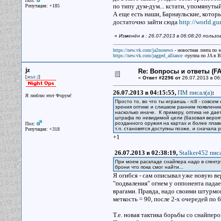
Пол:
по типу дум-дум... кстати, упомянутый
Репутация: +185
А еще есть наши, Барнаульские, котор
достаточно зайти сюда
http://world.gu
«
Изменён в : 26.07.2013 в 06:08:20 польз
https://new.vk.com/ja2nonews
- новостная лента по 
https://new.vk.com/jagged_alliance
-группа по JA в 
jz
Re: Вопросы и ответы (FAQ
[
]
жыз:)
«
Ответ #2296 от
26.07.2013 в 06
26.07.2013 в 04:15:55,
ПМ писал(a)
:
Я люблю этот Форум!
Просто то, во что ты играешь - rс8 - совсе
зрения оптике и слишком ранним появлени
насколько иначе. К примеру, оптика не дает
штрафа по невидимой цели (базовая вероят
розданного оружия на картах и более плав
Пол:
т.п. становятся доступны позже, и сначала
Репутация: +318
+1
26.07.2013 в 02:38:19,
Stalker452 писа
При моем раскладе снайпера надо в спектр
брони что пока смог найти...
Я огибся - сам описывал уже новую ве
"подваления" огнем у оппонента падае
врагами. Правда, надо своими штурмов
меткость = 90, после 2-х очередей по 
Т.е. новая тактика борьбы со снайпером