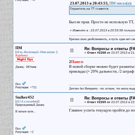
23.07.2013 в 20:43:53,
ПМ писал(a)
:
Глушитель на ТТ ставится.
Был не прав. Просто не использую ТТ,
«
Изменён в : 23.07.2013 в 20:53:58 польз
Пресеки свою двойственность, и пусть один меч сам
ПМ
Re: Вопросы и ответы (FAQ
[
]
JA'ец. Настоящий. Одна штука :
«
Ответ #2268 от
23.07.2013 в 21
Кардинал
2
Павел
:
В новой сборке можно будет разжитьс
Джаец - НОчник
приклады (+ 20% дальности, /2 штраф 
Пол:
Репутация: +712
Детство без Интернета - это лучшее, что могла под
Stalker452
Re: Вопросы и ответы (FAQ
[
]
452-й и последний
«
Ответ #2269 от
23.07.2013 в 22
Прирожденный Джаец
Главное успеть текущую пройти до поя
В начале пути...
Пол:
Репутация: +2