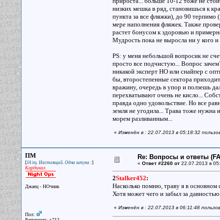
прироста... больше 10-12 тоже не стои
низких мешка в ряд, становишься к кра
пункта за все фляжки), до 90 терпимо (
мере наполнения фляжек. Также прове
растет бонусом к здоровью и примерно
Мудрость пока не выросла ни у кого и н
PS: у меня небольшой вопросик не счет
просто все подчистую... Вопрос зачем?
никакой эксперт НО или снайпер с опт
бы, второстепенные сектора приходить
вражину, очередь в упор и ползешь дал
перехватывают очень не кисло... Собс
правда одно удовольствие. Но все рав
земля не угодила... Трава тоже нужна 
морем разливанным...
«
Изменён в : 22.07.2013 в 05:18:32 пользо
ПМ
Re: Вопросы и ответы (FAQ
[
]
JA'ец. Настоящий. Одна штука :
«
Ответ #2260 от
22.07.2013 в 05
Кардинал
2
Stalker452
:
Насколько помню, траву я в основном 
Джаец - НОчник
Хотя может чего и забыл за давностью 
«
Изменён в : 22.07.2013 в 06:11:48 польз
Пол:
Репутация: +712