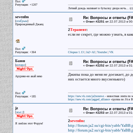
Пол:
Репутация: +1207
Летний дождь наливает в бутылку двора ночь... (с
sevenfm
Re: Вопросы и ответы (FAQ
[
]
семЁрыш
«
Ответ #2251 от
22.07.2013 в 00
Прирожденный Джаец
2
Терапевт
:
если не секрет, где можно узнать, в 
Пол:
Репутация: +364
Сборки 1.13
|
Ja2+AI
|
Youtube
|
VK
Баюн
Re: Вопросы и ответы (FAQ
[
]
котяра
«
Ответ #2252 от
22.07.2013 в 01
Джипы пока до меня не доезжает, до д
Арурико-но акай неко
них остается много вкусненького)
Пол:
https://new.vk.com/ja2nonews
- новостная лента по 
Репутация: +185
https://new.vk.com/jagged_alliance
-группа по JA в 
jz
Re: Вопросы и ответы (FAQ
[
]
жыз:)
«
Ответ #2253 от
22.07.2013 в 01
2
sevenfm
:
Я люблю этот Форум!
http://forum.ja2.su/cgi-bin/yabb/YaBB.
http://forum.ja2.su/cgi-bin/yabb/YaBB.