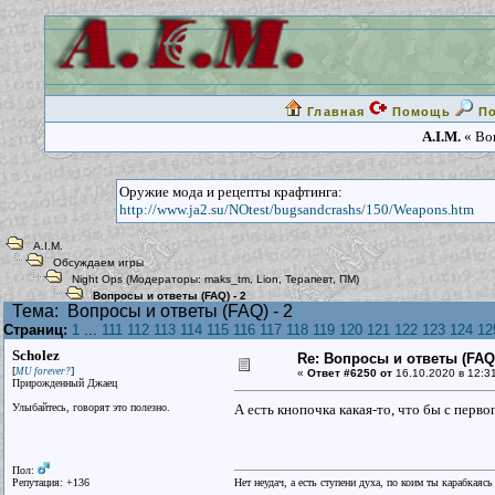
Главная
Помощь
П
A.I.M.
« Воп
Оружие мода и рецепты крафтинга:
http://www.ja2.su/NOtest/bugsandcrashs/150/Weapons.htm
A.I.M.
Обсуждаем игры
Night Ops
(Модераторы:
maks_tm
,
Lion
,
Терапевт
,
ПМ
)
Вопросы и ответы (FAQ) - 2
Тема:
Вопросы и ответы (FAQ) - 2
Страниц:
1
...
111
112
113
114
115
116
117
118
119
120
121
122
123
124
12
Scholez
Re: Вопросы и ответы (FAQ)
[
]
MU forever?
«
Ответ #6250 от
16.10.2020 в 12:3
Прирожденный Джаец
Улыбайтесь, говорят это полезно.
А есть кнопочка какая-то, что бы с перв
Пол:
Репутация: +136
Нет неудач, а есть ступени духа, по коим ты карабкаяс