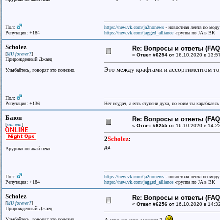
Пол:
https://new.vk.com/ja2nonews
- новостная лента по моду
Репутация: +184
https://new.vk.com/jagged_alliance
-группа по JA в ВК
Scholez
Re: Вопросы и ответы (FAQ)
[
]
MU forever?
«
Ответ #6254 от
16.10.2020 в 13:5
Прирожденный Джаец
Это между крафтами и ассортиментом то
Улыбайтесь, говорят это полезно.
Пол:
Репутация: +136
Нет неудач, а есть ступени духа, по коим ты карабкаяс
Баюн
Re: Вопросы и ответы (FAQ)
[
]
котяра
«
Ответ #6255 от
16.10.2020 в 14:2
2
Scholez
:
да
Арурико-но акай неко
Пол:
https://new.vk.com/ja2nonews
- новостная лента по моду
Репутация: +184
https://new.vk.com/jagged_alliance
-группа по JA в ВК
Scholez
Re: Вопросы и ответы (FAQ)
[
]
MU forever?
«
Ответ #6256 от
16.10.2020 в 14:3
Прирожденный Джаец
Улыбайтесь, говорят это полезно.