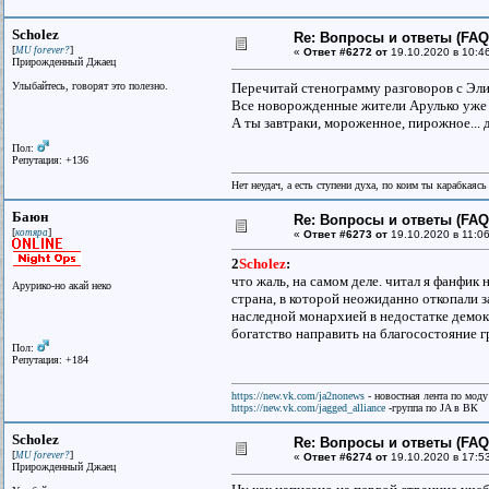
Scholez
Re: Вопросы и ответы (FAQ)
[
]
MU forever?
«
Ответ #6272 от
19.10.2020 в 10:4
Прирожденный Джаец
Улыбайтесь, говорят это полезно.
Перечитай стенограмму разговоров с Эл
Все новорожденные жители Арулько уже
А ты завтраки, мороженное, пирожное... 
Пол:
Репутация: +136
Нет неудач, а есть ступени духа, по коим ты карабкаяс
Баюн
Re: Вопросы и ответы (FAQ)
[
]
котяра
«
Ответ #6273 от
19.10.2020 в 11:06
2
Scholez
:
что жаль, на самом деле. читал я фанфик 
Арурико-но акай неко
страна, в которой неожиданно откопали з
наследной монархией в недостатке демокр
богатство направить на благосостояние г
Пол:
Репутация: +184
https://new.vk.com/ja2nonews
- новостная лента по моду
https://new.vk.com/jagged_alliance
-группа по JA в ВК
Scholez
Re: Вопросы и ответы (FAQ)
[
]
MU forever?
«
Ответ #6274 от
19.10.2020 в 17:5
Прирожденный Джаец