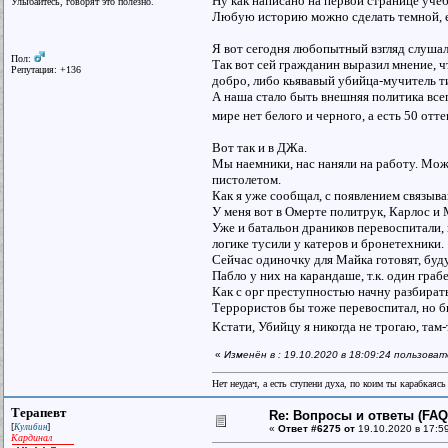
Ну как написано на первой странице уче
Улыбайтесь, говорят это полезно.
Любую историю можно сделать темной, ес
Я вот сегодня любопытный взгляд слушал
Пол:
Так вот сей гражданин выразил мнение, 
Репутация: +136
добро, либо кьявавый убийца-мучитель т
А наша стало быть внешняя политика всег
мире нет белого и черного, а есть 50 отт
Вот так и в ДЖа.
Мы наемники, нас наняли на работу. Мож
пистолетом.
Как я уже сообщал, с появлением связыва
У меня вот в Омерте политрук, Карлос и 
Уже и батальон драников перевоспитали,
логике тусили у катеров и бронетехники.
Сейчас одиночку для Майка готовят, буд
Пабло у них на карандаше, т.к. один гра
Как с орг преступностью начну разбират
Террористов бы тоже перевоспитал, но би
Кстати, Убийцу я никогда не трогаю, там
«
Изменён в : 19.10.2020 в 18:09:24 пользоват
Нет неудач, а есть ступени духа, по коим ты карабкаяс
Терапевт
Re: Вопросы и ответы (FAQ)
[
]
Кулибин
«
Ответ #6275 от
19.10.2020 в 17:5
Кардинал