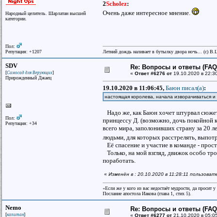
2
Scholez
:
Очень даже интересное мнение.
Народный целитель. Шарлатан высшей
категории.
Пол:
Репутация: +1207
Летний дождь наливает в бутылку двора ночь... (с) В.
SDV
Re: Вопросы и ответы (FAQ)
[
]
Самосад для Верующих
«
Ответ #6276 от
19.10.2020 в 22:3
Прирожденный Джаец
19.10.2020 в 11:06:45,
Баюн писал(a)
:
настоящая королева, начала изворачиваться и 
Надо же, как Баюн хочет штурвал сюжета
Пол:
принцессу Д. (возможно, дочь покойной к
Репутация: +34
всего мира, заполонивших страну за 20 
людьми, для которых расстрелять, выпотр
Её спасение и участие в команде - прос
Только, на мой взгляд, движок особо тро
поработать.
«
Изменён в : 20.10.2020 в 11:28:11 пользова
«Если же у кого из вас недостаёт мудрости, да просит 
Послание апостола Иакова (глава 1, стих 5).
Nemo
Re: Вопросы и ответы (FAQ)
[
]
капитан
«
Ответ #6277 от
21.10.2020 в 05:0