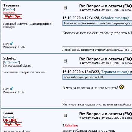
Терапевт
Re: Вопросы и ответы (FAQ)
[
]
Кулибин
«
Ответ #6251 от
16.10.2020 в 13:4
Кардинал
16.10.2020 в 12:31:28,
Scholez писал(a)
:
А есть кнопочка какая-то, что бы с первого дн
Народный целитель. Шарлатан высшей
категории.
Кнопочки нет, но есть таблица про это в 
Пол:
Репутация: +1207
Летний дождь наливает в бутылку двора ночь... (с) В.
Scholez
Re: Вопросы и ответы (FAQ)
[
]
MU forever?
«
Ответ #6252 от
16.10.2020 в 13:4
Прирожденный Джаец
16.10.2020 в 13:43:22,
Терапевт писал(a)
:
Улыбайтесь, говорят это полезно.
есть таблица про это в ТТХ
А что за колонка и на что менять?
Пол:
Репутация: +136
Нет неудач, а есть ступени духа, по коим ты карабкаяс
Баюн
Re: Вопросы и ответы (FAQ)
[
]
котяра
«
Ответ #6253 от
16.10.2020 в 13:51
2
Scholez
:
внизу таблицы раздача оружия.
Арурико-но акай неко