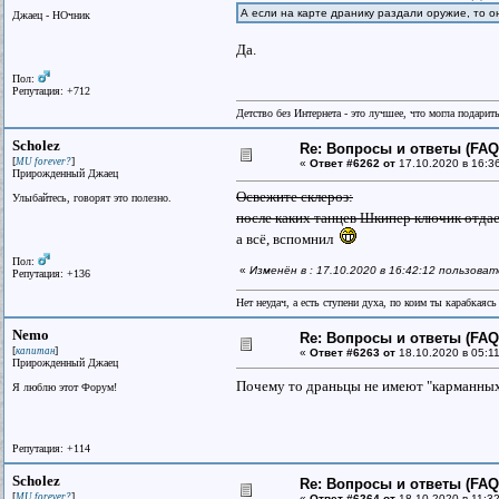
А если на карте дранику раздали оружие, то о
Джаец - НОчник
Да.
Пол:
Репутация: +712
Детство без Интернета - это лучшее, что могла подарит
Scholez
Re: Вопросы и ответы (FAQ)
[
]
MU forever?
«
Ответ #6262 от
17.10.2020 в 16:3
Прирожденный Джаец
Освежите склероз:
Улыбайтесь, говорят это полезно.
после каких танцев Шкипер ключик отд
а всё, вспомнил
Пол:
«
Изменён в : 17.10.2020 в 16:42:12 пользоват
Репутация: +136
Нет неудач, а есть ступени духа, по коим ты карабкаяс
Nemo
Re: Вопросы и ответы (FAQ)
[
]
капитан
«
Ответ #6263 от
18.10.2020 в 05:11
Прирожденный Джаец
Почему то драньцы не имеют "карманных"
Я люблю этот Форум!
Репутация: +114
Scholez
Re: Вопросы и ответы (FAQ)
[
]
MU forever?
«
Ответ #6264 от
18.10.2020 в 11:32