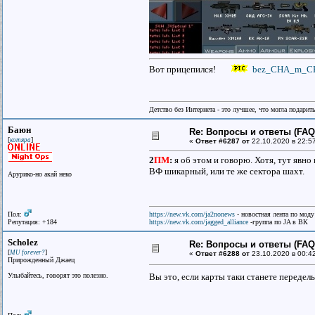
Вот прицепился!
bez_CHA_m_CH
Детство без Интернета - это лучшее, что могла подарит
Баюн
Re: Вопросы и ответы (FAQ)
[
]
котяра
«
Ответ #6287 от
22.10.2020 в 22:5
2
ПМ
:
я об этом и говорю. Хотя, тут явн
ВФ шикарный, или те же сектора шахт.
Арурико-но акай неко
Пол:
https://new.vk.com/ja2nonews
- новостная лента по моду
Репутация: +184
https://new.vk.com/jagged_alliance
-группа по JA в ВК
Scholez
Re: Вопросы и ответы (FAQ)
[
]
MU forever?
«
Ответ #6288 от
23.10.2020 в 00:4
Прирожденный Джаец
Улыбайтесь, говорят это полезно.
Вы это, если карты таки станете передел