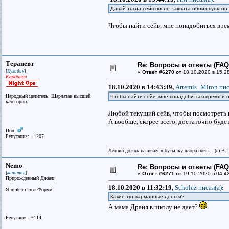
Давай тогда сейв после захвата обоих пунктов.
Чтобы найти сейв, мне понадобиться врем
Терапевт
Re: Вопросы и ответы (FAQ)
[
]
Кулибин
«
Ответ #6270 от
18.10.2020 в 15:2
Кардинал
18.10.2020 в 14:43:39,
Artemis_Miron пис
Народный целитель. Шарлатан высшей
Чтобы найти сейв, мне понадобиться время и н
категории.
Любой текущий сейв, чтобы посмотреть в
А вообще, скорее всего, достаточно буде
Пол:
Репутация: +1207
Летний дождь наливает в бутылку двора ночь... (с) В.
Nemo
Re: Вопросы и ответы (FAQ)
[
]
капитан
«
Ответ #6271 от
19.10.2020 в 04:4
Прирожденный Джаец
18.10.2020 в 11:32:19,
Scholez писал(a)
:
Я люблю этот Форум!
Какие тут карманные деньги?
А мама Драня в школу не дает?
Репутация: +114