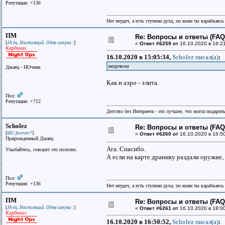
Репутация: +136
Нет неудач, а есть ступени духа, по коим ты карабкаяс
ПМ
Re: Вопросы и ответы (FAQ)
[
]
JA'ец. Настоящий. Одна штука :
«
Ответ #6259 от
16.10.2020 в 16:2
Кардинал
16.10.2020 в 15:05:34,
Scholez писал(a)
:
морпехи
Джаец - НОчник
Как и аэро - элита.
Пол:
Репутация: +712
Детство без Интернета - это лучшее, что могла подарит
Scholez
Re: Вопросы и ответы (FAQ)
[
]
MU forever?
«
Ответ #6260 от
16.10.2020 в 16:5
Прирожденный Джаец
Ага. Спасибо.
Улыбайтесь, говорят это полезно.
А если на карте дранику раздали оружие,
Пол:
Репутация: +136
Нет неудач, а есть ступени духа, по коим ты карабкаяс
ПМ
Re: Вопросы и ответы (FAQ)
[
]
JA'ец. Настоящий. Одна штука :
«
Ответ #6261 от
16.10.2020 в 18:0
Кардинал
16.10.2020 в 16:50:52,
Scholez писал(a)
: