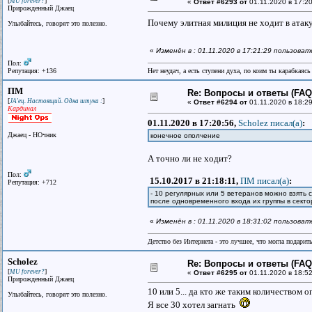
[
]
MU forever?
«
Ответ #6293 от
01.11.2020 в 17:20
Прирожденный Джаец
Почему элитная милиция не ходит в атаку
Улыбайтесь, говорят это полезно.
«
Изменён в : 01.11.2020 в 17:21:29 пользоват
Пол:
Репутация: +136
Нет неудач, а есть ступени духа, по коим ты карабкаяс
ПМ
Re: Вопросы и ответы (FAQ)
[
]
JA'ец. Настоящий. Одна штука :
«
Ответ #6294 от
01.11.2020 в 18:29
Кардинал
01.11.2020 в 17:20:56,
Scholez писал(a)
:
Джаец - НОчник
конечное ополчение
А точно ли не ходит?
Пол:
15.10.2017 в 21:18:11,
ПМ писал(a)
:
Репутация: +712
- 10 регулярных или 5 ветеранов можно взять 
после одновременного входа их группы в секто
«
Изменён в : 01.11.2020 в 18:31:02 пользова
Детство без Интернета - это лучшее, что могла подарит
Scholez
Re: Вопросы и ответы (FAQ)
[
]
MU forever?
«
Ответ #6295 от
01.11.2020 в 18:52
Прирожденный Джаец
10 или 5... да кто же таким количеством 
Улыбайтесь, говорят это полезно.
Я все 30 хотел загнать