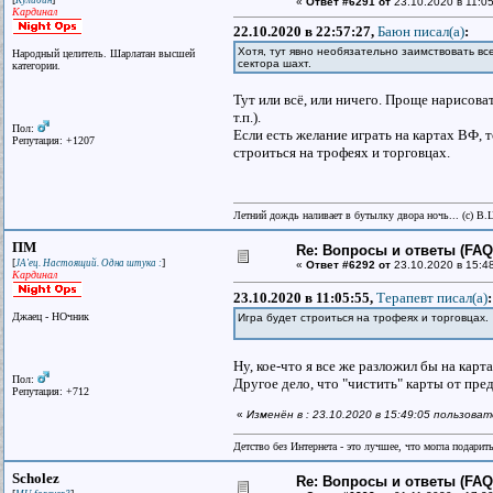
Кулибин
«
Ответ #6291 от
23.10.2020 в 11:05
Кардинал
22.10.2020 в 22:57:27,
Баюн писал(a)
:
Хотя, тут явно необязательно заимствовать в
Народный целитель. Шарлатан высшей
сектора шахт.
категории.
Тут или всё, или ничего. Проще нарисоват
т.п.).
Пол:
Если есть желание играть на картах ВФ, 
Репутация: +1207
строиться на трофеях и торговцах.
Летний дождь наливает в бутылку двора ночь... (с) В.
ПМ
Re: Вопросы и ответы (FAQ)
[
]
JA'ец. Настоящий. Одна штука :
«
Ответ #6292 от
23.10.2020 в 15:4
Кардинал
23.10.2020 в 11:05:55,
Терапевт писал(a)
:
Джаец - НОчник
Игра будет строиться на трофеях и торговцах.
Ну, кое-что я все же разложил бы на карт
Пол:
Другое дело, что "чистить" карты от пре
Репутация: +712
«
Изменён в : 23.10.2020 в 15:49:05 пользова
Детство без Интернета - это лучшее, что могла подарит
Scholez
Re: Вопросы и ответы (FAQ)