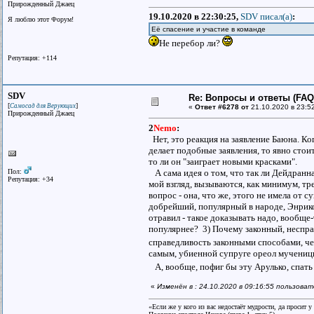
Прирожденный Джаец
19.10.2020 в 22:30:25,
SDV писал(a)
:
Я люблю этот Форум!
Её спасение и участие в команде
Не перебор ли?
Репутация: +114
SDV
Re: Вопросы и ответы (FAQ)
[
]
Самосад для Верующих
«
Ответ #6278 от
21.10.2020 в 23:5
Прирожденный Джаец
2
Nemo
:
Нет, это реакция на заявление Баюна. К
делает подобные заявления, то явно стои
то ли он "заиграет новыми красками".
Пол:
А сама идея о том, что так ли Дейдранна
Репутация: +34
мой взгляд, вызываются, как минимум, т
вопрос - она, что же, этого не имела от 
добрейший, популярный в народе, Энрико 
отравил - такое доказывать надо, вообще-
популярнее? 3) Почему законный, неспра
справедливость законными способами, че
самым, убиенной супруге ореол мученицы
А, вообще, пофиг бы эту Арулько, спать
«
Изменён в : 24.10.2020 в 09:16:55 пользова
«Если же у кого из вас недостаёт мудрости, да просит 