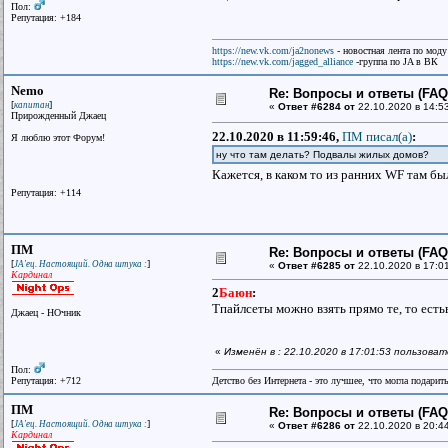
Пол:
Репутация: +184
https://new.vk.com/ja2nonews
- новостная лента по моду
https://new.vk.com/jagged_alliance
-группа по JA в ВК
Nemo
Re: Вопросы и ответы (FAQ)
[
]
капитан
«
Ответ #6284 от
22.10.2020 в 14:5
Прирожденный Джаец
22.10.2020 в 11:59:46,
ПМ писал(a)
:
Я люблю этот Форум!
ну что там делать? Подвалы жилых домов?
Кажется, в каком то из ранних WF там б
Репутация: +114
ПМ
Re: Вопросы и ответы (FAQ)
[
]
JA'ец. Настоящий. Одна штука :
«
Ответ #6285 от
22.10.2020 в 17:0
Кардинал
2
Баюн
:
Тпайлсеты можно взять прямо те, то есть
Джаец - НОчник
«
Изменён в : 22.10.2020 в 17:01:53 пользова
Пол:
Репутация: +712
Детство без Интернета - это лучшее, что могла подарит
ПМ
Re: Вопросы и ответы (FAQ)
[
]
JA'ец. Настоящий. Одна штука :
«
Ответ #6286 от
22.10.2020 в 20:4
Кардинал