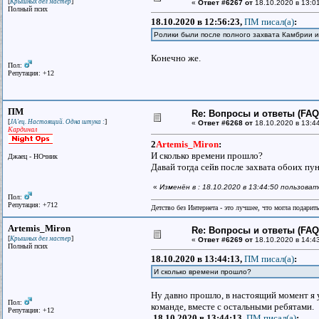
[
]
Крышных дел мастер
«
Ответ #6267 от
18.10.2020 в 13:0
Полный псих
18.10.2020 в 12:56:23,
ПМ писал(a)
:
Ролики были после полного захвата Камбрии 
Конечно же.
Пол:
Репутация: +12
ПМ
Re: Вопросы и ответы (FAQ)
[
]
JA'ец. Настоящий. Одна штука :
«
Ответ #6268 от
18.10.2020 в 13:4
Кардинал
2
Artemis_Miron
:
И сколько времени прошло?
Джаец - НОчник
Давай тогда сейв после захвата обоих пун
«
Изменён в : 18.10.2020 в 13:44:50 пользова
Пол:
Репутация: +712
Детство без Интернета - это лучшее, что могла подарит
Artemis_Miron
Re: Вопросы и ответы (FAQ)
[
]
Крышных дел мастер
«
Ответ #6269 от
18.10.2020 в 14:4
Полный псих
18.10.2020 в 13:44:13,
ПМ писал(a)
:
И сколько времени прошло?
Ну давно прошло, в настоящий момент я 
Пол:
команде, вместе с остальными ребятами.
Репутация: +12
18.10.2020 в 13:44:13,
ПМ писал(a)
: