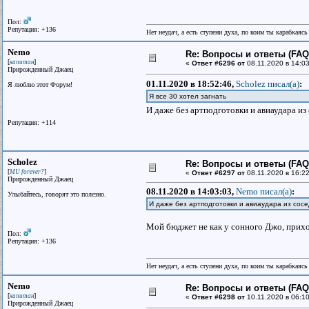
Пол:
Репутация: +136
Нет неудач, а есть ступени духа, по коим ты карабкаяс
Nemo
Re: Вопросы и ответы (FAQ)
[
]
капитан
«
Ответ #6296 от
08.11.2020 в 14:03
Прирожденный Джаец
01.11.2020 в 18:52:46,
Scholez писал(a)
:
Я люблю этот Форум!
Я все 30 хотел загнать
И даже без артподготовки и авиаудара из
Репутация: +114
Scholez
Re: Вопросы и ответы (FAQ)
[
]
MU forever?
«
Ответ #6297 от
08.11.2020 в 16:22
Прирожденный Джаец
08.11.2020 в 14:03:03,
Nemo писал(a)
:
Улыбайтесь, говорят это полезно.
И даже без артподготовки и авиаудара из сос
Мой бюджет не как у сонного Джо, прихо
Пол:
Репутация: +136
Нет неудач, а есть ступени духа, по коим ты карабкаяс
Nemo
Re: Вопросы и ответы (FAQ)
[
]
капитан
«
Ответ #6298 от
10.11.2020 в 06:10
Прирожденный Джаец