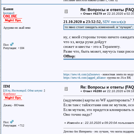
Послание апостола Иакова (глава 1, стих 5).
Баюн
Re: Вопросы и ответы (FAQ)
[
]
котяра
«
Ответ #6279 от
22.10.2020 в 02:3
21.10.2020 в 23:52:52,
SDV писал(a)
:
то явно стоит ожидать изменений, в "лучшую",
Арурико-но акай неко
ну, с моей стороны точно ничего ожидать 
что хз, когда руки дойдут
Пол:
сюжет и квесты - это к Терапевту.
Репутация: +184
Разве что, быть может, научусь таки рис
Offtop:
https://new.vk.com/ja2nonews
- новостная лента по моду
https://new.vk.com/jagged_alliance
-группа по JA в ВК
ПМ
Re: Вопросы и ответы (FAQ)
[
]
JA'ец. Настоящий. Одна штука :
«
Ответ #6280 от
22.10.2020 в 09:1
Кардинал
(задумчиво) карты из WF адаптировать? Х
Если там с тайлсетами они не мутили, ос
Джаец - НОчник
Если мутили, это придется клонировать п
Оно точно надо?
Пол:
«
Изменён в : 22.10.2020 в 09:20:04 пользова
Репутация: +712
Детство без Интернета - это лучшее, что могла подарит