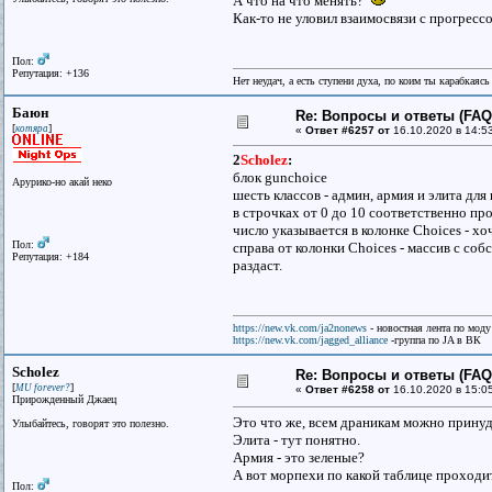
А что на что менять?
Как-то не уловил взаимосвязи с прогресс
Пол:
Репутация: +136
Нет неудач, а есть ступени духа, по коим ты карабкаяс
Баюн
Re: Вопросы и ответы (FAQ)
[
]
котяра
«
Ответ #6257 от
16.10.2020 в 14:5
2
Scholez
:
блок gunchoice
Арурико-но акай неко
шесть классов - админ, армия и элита для
в строчках от 0 до 10 соответственно пр
число указывается в колонке Choices - х
Пол:
справа от колонки Choices - массив с со
Репутация: +184
раздаст.
https://new.vk.com/ja2nonews
- новостная лента по моду
https://new.vk.com/jagged_alliance
-группа по JA в ВК
Scholez
Re: Вопросы и ответы (FAQ)
[
]
MU forever?
«
Ответ #6258 от
16.10.2020 в 15:0
Прирожденный Джаец
Это что же, всем драникам можно принуд
Улыбайтесь, говорят это полезно.
Элита - тут понятно.
Армия - это зеленые?
А вот морпехи по какой таблице проходи
Пол: