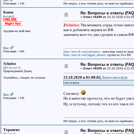
Пол:
Репутация: +136
Нет неудач, а есть ступени духа, по коим ты карабкаяс
Баюн
Re: Вопросы и ответы (FAQ)
[
]
котяра
«
Ответ #6289 от
23.10.2020 в 01:0
2
Scholez
:
Увеличивать отряд точно никто 
как и добавлять мерков из ВФ.
Арурико-но акай неко
заменить кого-то, как сделано в самом ВФ -
Пол:
Репутация: +184
https://new.vk.com/ja2nonews
- новостная лента по моду
https://new.vk.com/jagged_alliance
-группа по JA в ВК
Scholez
Re: Вопросы и ответы (FAQ)
[
]
MU forever?
«
Ответ #6290 от
23.10.2020 в 11:02
Прирожденный Джаец
23.10.2020 в 01:08:02,
Баюн писал(a)
:
Улыбайтесь, говорят это полезно.
это я могу
Сам могу
Пол:
Но в качестве протеста, что не будет уве
Репутация: +136
Ну, и чуточку, потому что хз кто там в 
Нет неудач, а есть ступени духа, по коим ты карабкаяс
Терапевт
Re: Вопросы и ответы (FAQ)
[
]