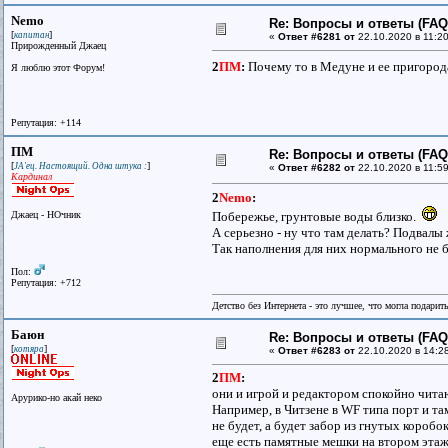
Nemo
Re: Вопросы и ответы (FAQ)
[
]
капитан
«
Ответ #6281 от
22.10.2020 в 11:20
Прирожденный Джаец
2
ПМ
:
Почему то в Медуне и ее пригорода
Я люблю этот Форум!
Репутация: +114
ПМ
Re: Вопросы и ответы (FAQ)
[
]
JA'ец. Настоящий. Одна штука :
«
Ответ #6282 от
22.10.2020 в 11:59
Кардинал
2
Nemo
:
Джаец - НОчник
Побережье, грунтовые воды близко.
А серьезно - ну что там делать? Подвал
Так наполнения для них нормального не б
Пол:
Репутация: +712
Детство без Интернета - это лучшее, что могла подарит
Баюн
Re: Вопросы и ответы (FAQ)
[
]
котяра
«
Ответ #6283 от
22.10.2020 в 14:2
2
ПМ
:
они и игрой и редактором спокойно чита
Арурико-но акай неко
Например, в Читзене в WF типа порт и та
не будет, а будет забор из гнутых коробок
еще есть памятные мешки на втором этаж