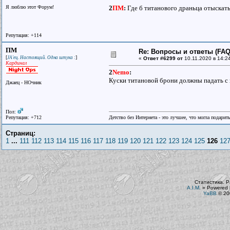
Я люблю этот Форум!
2
ПМ
:
Где б титанового драньца отыскать
Репутация: +114
ПМ
Re: Вопросы и ответы (FAQ)
[
]
JA'ец. Настоящий. Одна штука :
«
Ответ #6299 от
10.11.2020 в 14:24
Кардинал
2
Nemo
:
Куски титановой брони должны падать с
Джаец - НОчник
Пол:
Репутация: +712
Детство без Интернета - это лучшее, что могла подарит
Страниц:
1
...
111
112
113
114
115
116
117
118
119
120
121
122
123
124
125
126
12
Статистика. Р
A.I.M.
»
Powered 
YaBB
© 200