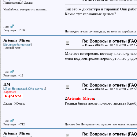
Прирожденный Джаец
Так это ж диктатура и тирания! Они работ
Улыбайтесь, говорят это полезно.
Какие тут карманные деньги?
Пол:
Репутация: +136
Нет неудач, а есть ступени духа, по коим ты карабкаяс
Artemis_Miron
Re: Вопросы и ответы (FAQ)
[
]
Крышных дел мастер
«
Ответ #6265 от
18.10.2020 в 12:1
Полный псих
Мне вот интересно, почему я не получаю 
меня под контролем аэропорт и пво рядом
Пол:
Репутация: +12
ПМ
Re: Вопросы и ответы (FAQ)
[
]
JA'ец. Настоящий. Одна штука :
«
Ответ #6266 от
18.10.2020 в 12:5
Кардинал
2
Artemis_Miron
:
Ролики были после полного захвата Камб
Джаец - НОчник
Пол:
Репутация: +712
Детство без Интернета - это лучшее, что могла подарит
Artemis_Miron
Re: Вопросы и ответы (FAQ)