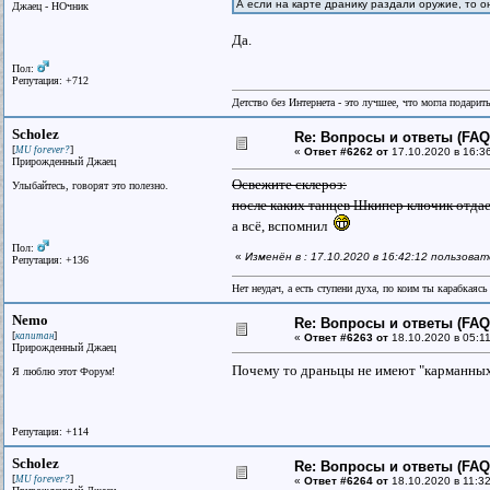
А если на карте дранику раздали оружие, то о
Джаец - НОчник
Да.
Пол:
Репутация: +712
Детство без Интернета - это лучшее, что могла подарит
Scholez
Re: Вопросы и ответы (FAQ)
[
]
MU forever?
«
Ответ #6262 от
17.10.2020 в 16:3
Прирожденный Джаец
Освежите склероз:
Улыбайтесь, говорят это полезно.
после каких танцев Шкипер ключик отд
а всё, вспомнил
Пол:
«
Изменён в : 17.10.2020 в 16:42:12 пользоват
Репутация: +136
Нет неудач, а есть ступени духа, по коим ты карабкаяс
Nemo
Re: Вопросы и ответы (FAQ)
[
]
капитан
«
Ответ #6263 от
18.10.2020 в 05:11
Прирожденный Джаец
Почему то драньцы не имеют "карманных"
Я люблю этот Форум!
Репутация: +114
Scholez
Re: Вопросы и ответы (FAQ)
[
]
MU forever?
«
Ответ #6264 от
18.10.2020 в 11:32