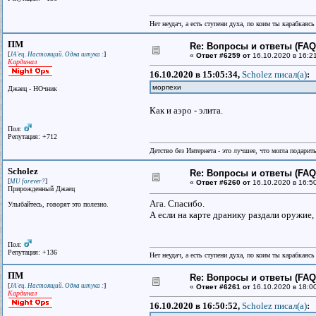
Нет неудач, а есть ступени духа, по коим ты карабкаяс
ПМ
Re: Вопросы и ответы (FAQ)
[
]
JA'ец. Настоящий. Одна штука :
«
Ответ #6259 от
16.10.2020 в 16:2
Кардинал
16.10.2020 в 15:05:34,
Scholez писал(a)
:
морпехи
Джаец - НОчник
Как и аэро - элита.
Пол:
Репутация: +712
Детство без Интернета - это лучшее, что могла подарит
Scholez
Re: Вопросы и ответы (FAQ)
[
]
MU forever?
«
Ответ #6260 от
16.10.2020 в 16:5
Прирожденный Джаец
Ага. Спасибо.
Улыбайтесь, говорят это полезно.
А если на карте дранику раздали оружие,
Пол:
Репутация: +136
Нет неудач, а есть ступени духа, по коим ты карабкаяс
ПМ
Re: Вопросы и ответы (FAQ)
[
]
JA'ец. Настоящий. Одна штука :
«
Ответ #6261 от
16.10.2020 в 18:0
Кардинал
16.10.2020 в 16:50:52,
Scholez писал(a)
: