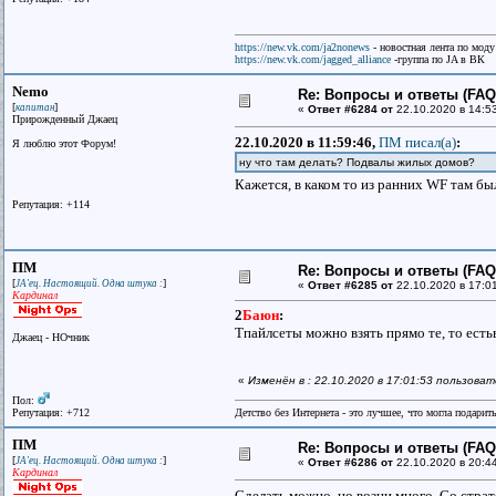
https://new.vk.com/ja2nonews
- новостная лента по моду
https://new.vk.com/jagged_alliance
-группа по JA в ВК
Nemo
Re: Вопросы и ответы (FAQ)
[
]
капитан
«
Ответ #6284 от
22.10.2020 в 14:5
Прирожденный Джаец
22.10.2020 в 11:59:46,
ПМ писал(a)
:
Я люблю этот Форум!
ну что там делать? Подвалы жилых домов?
Кажется, в каком то из ранних WF там б
Репутация: +114
ПМ
Re: Вопросы и ответы (FAQ)
[
]
JA'ец. Настоящий. Одна штука :
«
Ответ #6285 от
22.10.2020 в 17:0
Кардинал
2
Баюн
:
Тпайлсеты можно взять прямо те, то есть
Джаец - НОчник
«
Изменён в : 22.10.2020 в 17:01:53 пользова
Пол:
Репутация: +712
Детство без Интернета - это лучшее, что могла подарит
ПМ
Re: Вопросы и ответы (FAQ)
[
]
JA'ец. Настоящий. Одна штука :
«
Ответ #6286 от
22.10.2020 в 20:4
Кардинал
Сделать можно, но возни много. Со страт