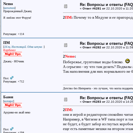
Nemo
Re: Вопросы и ответы (FAQ)
[
]
капитан
«
Ответ #6281 от
22.10.2020 в 11:20
Прирожденный Джаец
2
ПМ
:
Почему то в Медуне и ее пригорода
Я люблю этот Форум!
Репутация: +114
ПМ
Re: Вопросы и ответы (FAQ)
[
]
JA'ец. Настоящий. Одна штука :
«
Ответ #6282 от
22.10.2020 в 11:59
Кардинал
2
Nemo
:
Джаец - НОчник
Побережье, грунтовые воды близко.
А серьезно - ну что там делать? Подвал
Так наполнения для них нормального не б
Пол:
Репутация: +712
Детство без Интернета - это лучшее, что могла подарит
Баюн
Re: Вопросы и ответы (FAQ)
[
]
котяра
«
Ответ #6283 от
22.10.2020 в 14:2
2
ПМ
:
Арурико-но акай неко
они и игрой и редактором спокойно чита
Например, в Читзене в WF типа порт и та
не будет, а будет забор из гнутых коробок
еще есть памятные мешки на втором этаж
Пол:
Репутация: +184