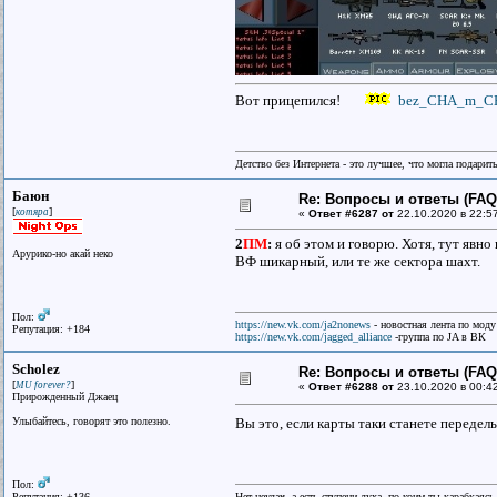
Вот прицепился!
bez_CHA_m_CH
Детство без Интернета - это лучшее, что могла подарит
Баюн
Re: Вопросы и ответы (FAQ)
[
]
котяра
«
Ответ #6287 от
22.10.2020 в 22:5
2
ПМ
:
я об этом и говорю. Хотя, тут явн
Арурико-но акай неко
ВФ шикарный, или те же сектора шахт.
Пол:
https://new.vk.com/ja2nonews
- новостная лента по моду
Репутация: +184
https://new.vk.com/jagged_alliance
-группа по JA в ВК
Scholez
Re: Вопросы и ответы (FAQ)
[
]
MU forever?
«
Ответ #6288 от
23.10.2020 в 00:4
Прирожденный Джаец
Улыбайтесь, говорят это полезно.
Вы это, если карты таки станете передел
Пол:
Репутация: +136
Нет неудач, а есть ступени духа, по коим ты карабкаяс