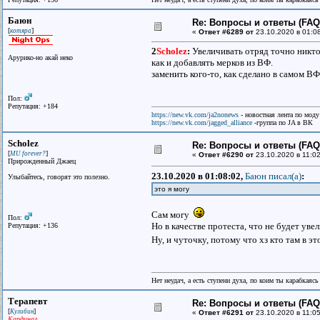
Баюн
Re: Вопросы и ответы (FAQ)
[
]
котяра
«
Ответ #6289 от
23.10.2020 в 01:0
2
Scholez
:
Увеличивать отряд точно никто 
Арурико-но акай неко
как и добавлять мерков из ВФ.
заменить кого-то, как сделано в самом ВФ -
Пол:
Репутация: +184
https://new.vk.com/ja2nonews
- новостная лента по моду
https://new.vk.com/jagged_alliance
-группа по JA в ВК
Scholez
Re: Вопросы и ответы (FAQ)
[
]
MU forever?
«
Ответ #6290 от
23.10.2020 в 11:02
Прирожденный Джаец
23.10.2020 в 01:08:02,
Баюн писал(a)
:
Улыбайтесь, говорят это полезно.
это я могу
Сам могу
Пол:
Но в качестве протеста, что не будет уве
Репутация: +136
Ну, и чуточку, потому что хз кто там в 
Нет неудач, а есть ступени духа, по коим ты карабкаяс
Терапевт
Re: Вопросы и ответы (FAQ)
[
]
Кулибин
«
Ответ #6291 от
23.10.2020 в 11:05
Кардинал