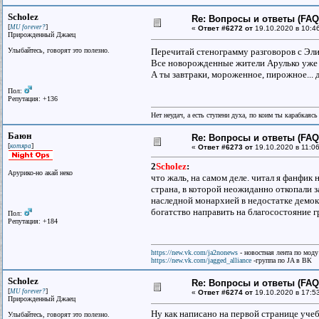
Scholez
Re: Вопросы и ответы (FAQ)
[
]
MU forever?
«
Ответ #6272 от
19.10.2020 в 10:4
Прирожденный Джаец
Улыбайтесь, говорят это полезно.
Перечитай стенограмму разговоров с Эл
Все новорожденные жители Арулько уже
А ты завтраки, мороженное, пирожное... 
Пол:
Репутация: +136
Нет неудач, а есть ступени духа, по коим ты карабкаяс
Баюн
Re: Вопросы и ответы (FAQ)
[
]
котяра
«
Ответ #6273 от
19.10.2020 в 11:06
2
Scholez
:
Арурико-но акай неко
что жаль, на самом деле. читал я фанфик 
страна, в которой неожиданно откопали з
наследной монархией в недостатке демокр
богатство направить на благосостояние г
Пол:
Репутация: +184
https://new.vk.com/ja2nonews
- новостная лента по моду
https://new.vk.com/jagged_alliance
-группа по JA в ВК
Scholez
Re: Вопросы и ответы (FAQ)
[
]
MU forever?
«
Ответ #6274 от
19.10.2020 в 17:5
Прирожденный Джаец
Ну как написано на первой странице уче
Улыбайтесь, говорят это полезно.