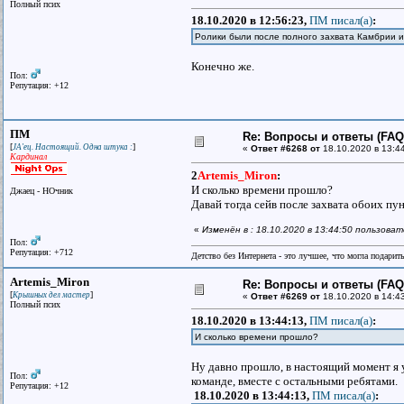
Полный псих
18.10.2020 в 12:56:23,
ПМ писал(a)
:
Ролики были после полного захвата Камбрии 
Конечно же.
Пол:
Репутация: +12
ПМ
Re: Вопросы и ответы (FAQ)
[
]
JA'ец. Настоящий. Одна штука :
«
Ответ #6268 от
18.10.2020 в 13:4
Кардинал
2
Artemis_Miron
:
И сколько времени прошло?
Джаец - НОчник
Давай тогда сейв после захвата обоих пун
«
Изменён в : 18.10.2020 в 13:44:50 пользова
Пол:
Репутация: +712
Детство без Интернета - это лучшее, что могла подарит
Artemis_Miron
Re: Вопросы и ответы (FAQ)
[
]
Крышных дел мастер
«
Ответ #6269 от
18.10.2020 в 14:4
Полный псих
18.10.2020 в 13:44:13,
ПМ писал(a)
:
И сколько времени прошло?
Ну давно прошло, в настоящий момент я 
Пол:
команде, вместе с остальными ребятами.
Репутация: +12
18.10.2020 в 13:44:13,
ПМ писал(a)
: