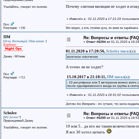
Почему элитная милиция не ходит в атаку
Улыбайтесь, говорят это полезно.
«
Изменён в : 01.11.2020 в 17:21:29 пользоват
Пол:
Репутация: +136
Нет неудач, а есть ступени духа, по коим ты карабкаяс
ПМ
Re: Вопросы и ответы (FAQ)
[
]
JA'ец. Настоящий. Одна штука :
«
Ответ #6294 от
01.11.2020 в 18:29
Кардинал
01.11.2020 в 17:20:56,
Scholez писал(a)
:
Джаец - НОчник
конечное ополчение
А точно ли не ходит?
Пол:
15.10.2017 в 21:18:11,
ПМ писал(a)
:
Репутация: +712
- 10 регулярных или 5 ветеранов можно взять 
после одновременного входа их группы в секто
«
Изменён в : 01.11.2020 в 18:31:02 пользова
Детство без Интернета - это лучшее, что могла подарит
Scholez
Re: Вопросы и ответы (FAQ)
[
]
MU forever?
«
Ответ #6295 от
01.11.2020 в 18:52
Прирожденный Джаец
10 или 5... да кто же таким количеством 
Улыбайтесь, говорят это полезно.
Я все 30 хотел загнать