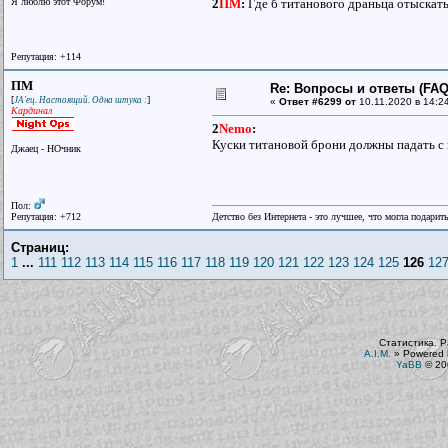
Я люблю этот Форум!
2
ПМ
:
Где б титанового драньца отыскать
Репутация: +114
ПМ
Re: Вопросы и ответы (FAQ)
[
]
JA'ец. Настоящий. Одна штука :
«
Ответ #6299 от
10.11.2020 в 14:24
Кардинал
2
Nemo
:
Куски титановой брони должны падать с
Джаец - НОчник
Пол:
Репутация: +712
Детство без Интернета - это лучшее, что могла подарит
Страниц:
1
...
111
112
113
114
115
116
117
118
119
120
121
122
123
124
125
126
12
Статистика. Р
A.I.M.
»
Powered 
YaBB
© 200