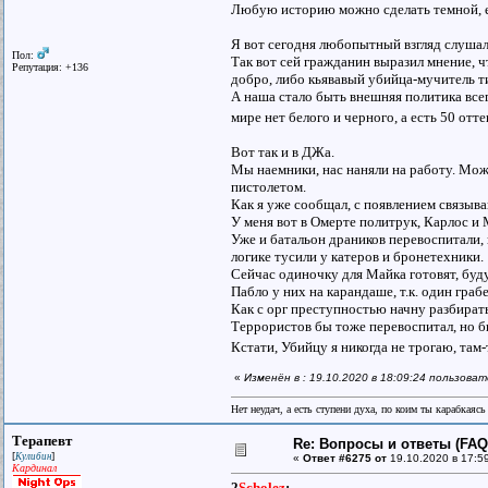
Любую историю можно сделать темной, ес
Я вот сегодня любопытный взгляд слушал
Пол:
Так вот сей гражданин выразил мнение, 
Репутация: +136
добро, либо кьявавый убийца-мучитель т
А наша стало быть внешняя политика всег
мире нет белого и черного, а есть 50 отт
Вот так и в ДЖа.
Мы наемники, нас наняли на работу. Мож
пистолетом.
Как я уже сообщал, с появлением связыва
У меня вот в Омерте политрук, Карлос и 
Уже и батальон драников перевоспитали,
логике тусили у катеров и бронетехники.
Сейчас одиночку для Майка готовят, буд
Пабло у них на карандаше, т.к. один гра
Как с орг преступностью начну разбират
Террористов бы тоже перевоспитал, но би
Кстати, Убийцу я никогда не трогаю, там
«
Изменён в : 19.10.2020 в 18:09:24 пользоват
Нет неудач, а есть ступени духа, по коим ты карабкаяс
Терапевт
Re: Вопросы и ответы (FAQ)
[
]
Кулибин
«
Ответ #6275 от
19.10.2020 в 17:5
Кардинал
2
Scholez
: