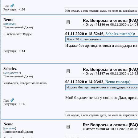
Пол:
Репутация: +136
Нет неудач, а есть ступени духа, по коим ты карабкаяс
Nemo
Re: Вопросы и ответы (FAQ)
[
]
капитан
«
Ответ #6296 от
08.11.2020 в 14:03
Прирожденный Джаец
01.11.2020 в 18:52:46,
Scholez писал(a)
:
Я люблю этот Форум!
Я все 30 хотел загнать
И даже без артподготовки и авиаудара из
Репутация: +114
Scholez
Re: Вопросы и ответы (FAQ)
[
]
MU forever?
«
Ответ #6297 от
08.11.2020 в 16:22
Прирожденный Джаец
08.11.2020 в 14:03:03,
Nemo писал(a)
:
Улыбайтесь, говорят это полезно.
И даже без артподготовки и авиаудара из сос
Мой бюджет не как у сонного Джо, прихо
Пол:
Репутация: +136
Нет неудач, а есть ступени духа, по коим ты карабкаяс
Nemo
Re: Вопросы и ответы (FAQ)
[
]
капитан
«
Ответ #6298 от
10.11.2020 в 06:10
Прирожденный Джаец