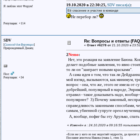
19.10.2020 в 22:30:25,
SDV писал(a)
:
Я люблю этот Форум!
Её спасение и участие в команде
Не перебор ли?
Репутация: +114
SDV
Re: Вопросы и ответы (FAQ)
[
]
Самосад для Верующих
«
Ответ #6278 от
21.10.2020 в 23:5
Прирожденный Джаец
2
Nemo
:
Нет, это реакция на заявление Баюна. К
делает подобные заявления, то явно стои
то ли он "заиграет новыми красками".
Пол:
А сама идея о том, что так ли Дейдранна
Репутация: +34
мой взгляд, вызываются, как минимум, т
вопрос - она, что же, этого не имела от 
добрейший, популярный в народе, Энрико 
отравил - такое доказывать надо, вообще-
популярнее? 3) Почему законный, неспра
справедливость законными способами, че
самым, убиенной супруге ореол мученицы
А, вообще, пофиг бы эту Арулько, спать
«
Изменён в : 24.10.2020 в 09:16:55 пользова
«Если же у кого из вас недостаёт мудрости, да просит 
Послание апостола Иакова (глава 1, стих 5).