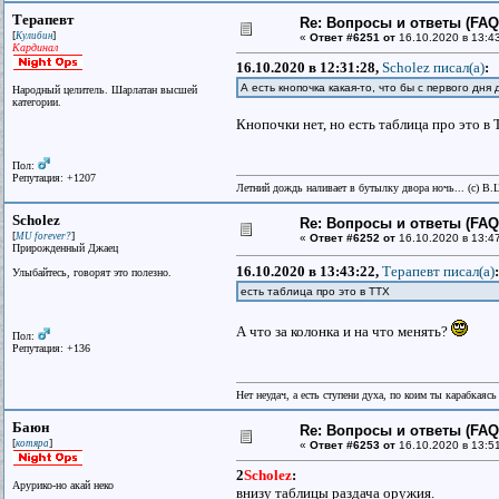
Терапевт
Re: Вопросы и ответы (FAQ)
[
]
Кулибин
«
Ответ #6251 от
16.10.2020 в 13:4
Кардинал
16.10.2020 в 12:31:28,
Scholez писал(a)
:
А есть кнопочка какая-то, что бы с первого дн
Народный целитель. Шарлатан высшей
категории.
Кнопочки нет, но есть таблица про это в 
Пол:
Репутация: +1207
Летний дождь наливает в бутылку двора ночь... (с) В.
Scholez
Re: Вопросы и ответы (FAQ)
[
]
MU forever?
«
Ответ #6252 от
16.10.2020 в 13:4
Прирожденный Джаец
16.10.2020 в 13:43:22,
Терапевт писал(a)
:
Улыбайтесь, говорят это полезно.
есть таблица про это в ТТХ
А что за колонка и на что менять?
Пол:
Репутация: +136
Нет неудач, а есть ступени духа, по коим ты карабкаяс
Баюн
Re: Вопросы и ответы (FAQ)
[
]
котяра
«
Ответ #6253 от
16.10.2020 в 13:51
2
Scholez
:
Арурико-но акай неко
внизу таблицы раздача оружия.