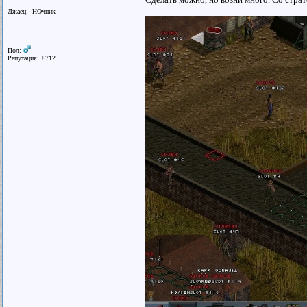
Джаец - НОчник
Пол:
Репутация: +712