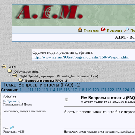
Главная
Помощь
П
A.I.M.
« Воп
Оружие мода и рецепты крафтинга:
http://www.ja2.su/NOtest/bugsandcrashs/150/Weapons.htm
A.I.M.
Обсуждаем игры
Night Ops
(Модераторы:
ПМ
,
maks_tm
,
Терапевт
,
Lion
)
Вопросы и ответы (FAQ) - 2
Тема:
Вопросы и ответы (FAQ) - 2
Страниц:
1
...
111
112
113
114
115
116
117
118
119
120
121
122
123
124
12
Scholez
Re: Вопросы и ответы (FAQ)
[
]
MU forever?
«
Ответ #6250 от
16.10.2020 в 12:3
Прирожденный Джаец
Улыбайтесь, говорят это полезно.
А есть кнопочка какая-то, что бы с перв
Пол:
Репутация: +136
Нет неудач, а есть ступени духа, по коим ты карабкаяс