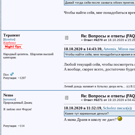
Давай тогда сейв после захвата обоих пунктов.
Чтобы найти сейв, мне понадобиться врем
Терапевт
Re: Вопросы и ответы (FAQ)
[
]
Кулибин
«
Ответ #6270 от
18.10.2020 в 15:2
Кардинал
18.10.2020 в 14:43:39,
Artemis_Miron пис
Народный целитель. Шарлатан высшей
Чтобы найти сейв, мне понадобиться время и н
категории.
Любой текущий сейв, чтобы посмотреть в
А вообще, скорее всего, достаточно буде
Пол:
Репутация: +1207
Летний дождь наливает в бутылку двора ночь... (с) В.
Nemo
Re: Вопросы и ответы (FAQ)
[
]
капитан
«
Ответ #6271 от
19.10.2020 в 04:4
Прирожденный Джаец
18.10.2020 в 11:32:19,
Scholez писал(a)
:
Я люблю этот Форум!
Какие тут карманные деньги?
А мама Драня в школу не дает?
Репутация: +114