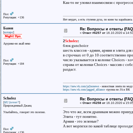
Как-то не уловил взаимосвязи с прогресс
Пол:
Репутация: +136
Нет неудач, а есть ступени духа, по коим ты карабкаяс
Баюн
Re: Вопросы и ответы (FAQ)
[
]
котяра
«
Ответ #6257 от
16.10.2020 в 14:5
2
Scholez
:
Арурико-но акай неко
блок gunchoice
шесть классов - админ, армия и элита для
в строчках от 0 до 10 соответственно пр
число указывается в колонке Choices - х
Пол:
Репутация: +184
справа от колонки Choices - массив с со
раздаст.
https://new.vk.com/ja2nonews
- новостная лента по моду
https://new.vk.com/jagged_alliance
-группа по JA в ВК
Scholez
Re: Вопросы и ответы (FAQ)
[
]
MU forever?
«
Ответ #6258 от
16.10.2020 в 15:0
Прирожденный Джаец
Это что же, всем драникам можно принуд
Улыбайтесь, говорят это полезно.
Элита - тут понятно.
Армия - это зеленые?
А вот морпехи по какой таблице проходи
Пол:
Репутация: +136