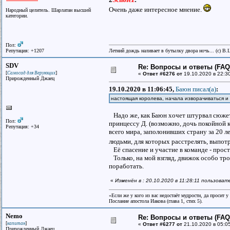
Очень даже интересное мнение.
Народный целитель. Шарлатан высшей
категории.
Пол:
Репутация: +1207
Летний дождь наливает в бутылку двора ночь... (с) В.
SDV
Re: Вопросы и ответы (FAQ)
[
]
Самосад для Верующих
«
Ответ #6276 от
19.10.2020 в 22:3
Прирожденный Джаец
19.10.2020 в 11:06:45,
Баюн писал(a)
:
настоящая королева, начала изворачиваться и 
Надо же, как Баюн хочет штурвал сюжета
Пол:
принцессу Д. (возможно, дочь покойной к
Репутация: +34
всего мира, заполонивших страну за 20 
людьми, для которых расстрелять, выпотр
Её спасение и участие в команде - прос
Только, на мой взгляд, движок особо тро
поработать.
«
Изменён в : 20.10.2020 в 11:28:11 пользова
«Если же у кого из вас недостаёт мудрости, да просит 
Послание апостола Иакова (глава 1, стих 5).
Nemo
Re: Вопросы и ответы (FAQ)
[
]
капитан
«
Ответ #6277 от
21.10.2020 в 05:0
Прирожденный Джаец