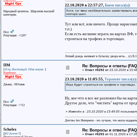
22.10.2020 в 22:57:27,
Баюн писал(a)
:
Хотя, тут явно необязательно заимствовать в
Народный целитель. Шарлатан высшей
сектора шахт.
категории.
Тут или всё, или ничего. Проще нарисоват
т.п.).
Пол:
Если есть желание играть на картах ВФ, 
Репутация: +1207
строиться на трофеях и торговцах.
Летний дождь наливает в бутылку двора ночь... (с) В.
ПМ
Re: Вопросы и ответы (FAQ)
[
]
JA'ец. Настоящий. Одна штука :
«
Ответ #6292 от
23.10.2020 в 15:4
Кардинал
23.10.2020 в 11:05:55,
Терапевт писал(a)
:
Джаец - НОчник
Игра будет строиться на трофеях и торговцах.
Ну, кое-что я все же разложил бы на карт
Пол:
Другое дело, что "чистить" карты от пре
Репутация: +712
«
Изменён в : 23.10.2020 в 15:49:05 пользова
Детство без Интернета - это лучшее, что могла подарит
Scholez
Re: Вопросы и ответы (FAQ)
[
]
MU forever?
«
Ответ #6293 от
01.11.2020 в 17:20
Прирожденный Джаец