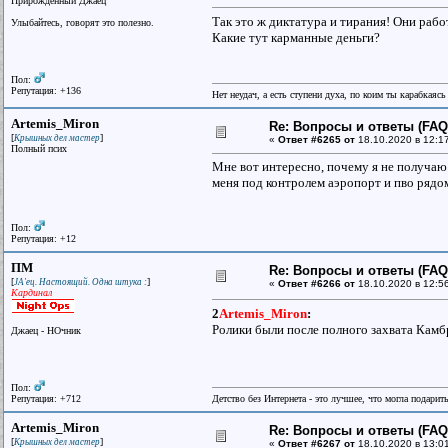
Прирожденный Джаец
Так это ж диктатура и тирания! Они работ
Улыбайтесь, говорят это полезно.
Какие тут карманные деньги?
Пол:
Репутация: +136
Нет неудач, а есть ступени духа, по коим ты карабкаяс
Artemis_Miron
Re: Вопросы и ответы (FAQ)
[
]
Крышных дел мастер
«
Ответ #6265 от
18.10.2020 в 12:1
Полный псих
Мне вот интересно, почему я не получаю 
меня под контролем аэропорт и пво рядом
Пол:
Репутация: +12
ПМ
Re: Вопросы и ответы (FAQ)
[
]
JA'ец. Настоящий. Одна штука :
«
Ответ #6266 от
18.10.2020 в 12:5
Кардинал
2
Artemis_Miron
:
Ролики были после полного захвата Камб
Джаец - НОчник
Пол:
Репутация: +712
Детство без Интернета - это лучшее, что могла подарит
Artemis_Miron
Re: Вопросы и ответы (FAQ)
[
]
Крышных дел мастер
«
Ответ #6267 от
18.10.2020 в 13:0