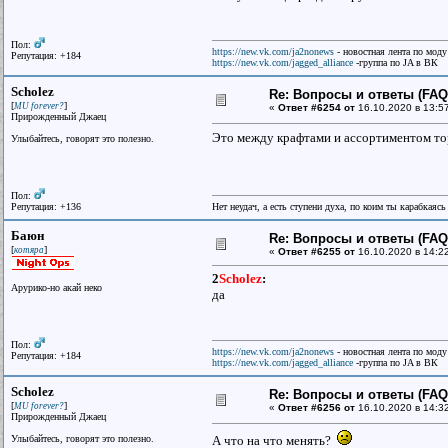
Пол:
https://new.vk.com/ja2nonews
- новостная лента по моду
Репутация: +184
https://new.vk.com/jagged_alliance
-группа по JA в ВК
Scholez
Re: Вопросы и ответы (FAQ)
[
]
MU forever?
«
Ответ #6254 от
16.10.2020 в 13:5
Прирожденный Джаец
Это между крафтами и ассортиментом то
Улыбайтесь, говорят это полезно.
Пол:
Репутация: +136
Нет неудач, а есть ступени духа, по коим ты карабкаяс
Баюн
Re: Вопросы и ответы (FAQ)
[
]
котяра
«
Ответ #6255 от
16.10.2020 в 14:2
2
Scholez
:
Арурико-но акай неко
да
Пол:
https://new.vk.com/ja2nonews
- новостная лента по моду
Репутация: +184
https://new.vk.com/jagged_alliance
-группа по JA в ВК
Scholez
Re: Вопросы и ответы (FAQ)
[
]
MU forever?
«
Ответ #6256 от
16.10.2020 в 14:3
Прирожденный Джаец
Улыбайтесь, говорят это полезно.
А что на что менять?