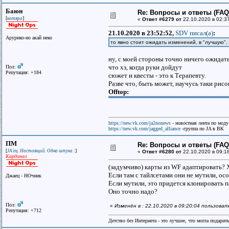
Баюн
Re: Вопросы и ответы (FAQ)
[
]
котяра
«
Ответ #6279 от
22.10.2020 в 02:3
21.10.2020 в 23:52:52,
SDV писал(a)
:
Арурико-но акай неко
то явно стоит ожидать изменений, в "лучшую",
ну, с моей стороны точно ничего ожидать 
что хз, когда руки дойдут
Пол:
Репутация: +184
сюжет и квесты - это к Терапевту.
Разве что, быть может, научусь таки рис
Offtop:
https://new.vk.com/ja2nonews
- новостная лента по моду
https://new.vk.com/jagged_alliance
-группа по JA в ВК
ПМ
Re: Вопросы и ответы (FAQ)
[
]
JA'ец. Настоящий. Одна штука :
«
Ответ #6280 от
22.10.2020 в 09:1
Кардинал
(задумчиво) карты из WF адаптировать? Х
Если там с тайлсетами они не мутили, ос
Джаец - НОчник
Если мутили, это придется клонировать п
Оно точно надо?
Пол:
«
Изменён в : 22.10.2020 в 09:20:04 пользова
Репутация: +712
Детство без Интернета - это лучшее, что могла подарит