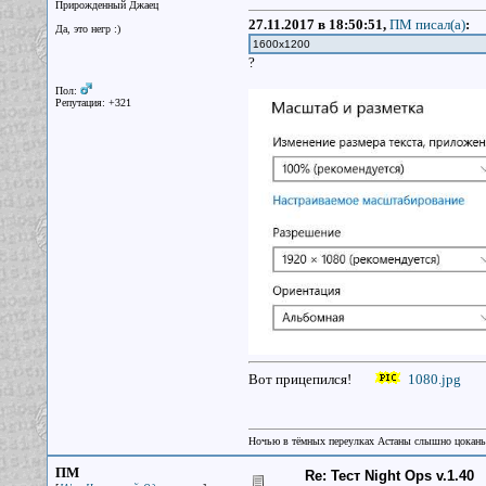
Прирожденный Джаец
27.11.2017 в 18:50:51,
ПМ писал(a)
:
Да, это негр :)
1600х1200
?
Пол:
Репутация: +321
Вот прицепился!
1080.jpg
Ночью в тёмных переулках Астаны слышно цокань
ПМ
Re: Тест Night Ops v.1.40