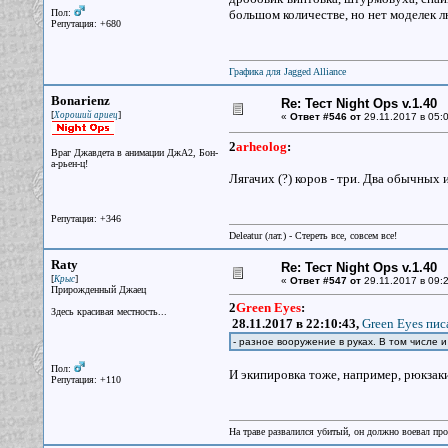
Пол:
большом количестве, но нет моделек л
Репутация: +680
Графика для Jagged Alliance
Bonarienz
Re: Тест Night Ops v.1.40
[
]
Хороший ариец
«
Ответ #546 от
29.11.2017 в 05:0
2
arheolog
:
Враг Джавдета в анимации ДжА2, Бон-
а-рьен-ц!
Лягачих (?) коров - три. Два обычных 
Репутация: +346
Deleatur (лат.) - Стереть все, совсем все!
Raty
Re: Тест Night Ops v.1.40
[
]
Крыс
«
Ответ #547 от
29.11.2017 в 09:2
Прирожденный Джаец
2
Green Eyes
:
Здесь красивая местность...
28.11.2017 в 22:10:43,
Green Eyes пис
- разное вооружение в руках. В том числе 
Пол:
И экипировка тоже, например, рюкзаки
Репутация: +110
На траве развалился убитый, он должно воевал прот