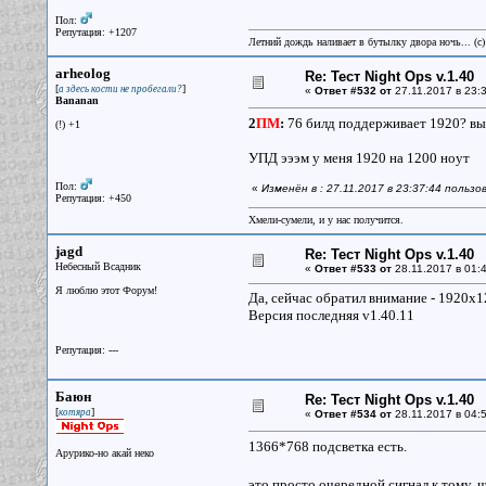
Пол:
Репутация: +1207
Летний дождь наливает в бутылку двора ночь... (с
arheolog
Re: Тест Night Ops v.1.40
[
]
а здесь кости не пробегали?
«
Ответ #532 от
27.11.2017 в 23:3
Bananan
2
ПМ
:
76 билд поддерживает 1920? выс
(!) +1
УПД эээм у меня 1920 на 1200 ноут
Пол:
«
Изменён в : 27.11.2017 в 23:37:44 пользо
Репутация: +450
Хмели-сумели, и у нас получится.
jagd
Re: Тест Night Ops v.1.40
Небесный Всадник
«
Ответ #533 от
28.11.2017 в 01:4
Я люблю этот Форум!
Да, сейчас обратил внимание - 1920х1
Версия последняя v1.40.11
Репутация: ---
Баюн
Re: Тест Night Ops v.1.40
[
]
котяра
«
Ответ #534 от
28.11.2017 в 04:5
1366*768 подсветка есть.
Арурико-но акай неко
это просто очередной сигнал к тому,