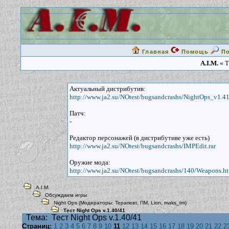
Главная
Помощь
П
A.I.M.
« Т
Актуальный дистрибутив:
http://www.ja2.su/NOtest/bugsandcrashs/NightOps_v1.41
Патч:
-
Редактор персонажей (в дистрибутиве уже есть)
http://www.ja2.su/NOtest/bugsandcrashs/IMPEdit.rar
Оружие мода:
http://www.ja2.su/NOtest/bugsandcrashs/140/Weapons.h
A.I.M.
Обсуждаем игры
Night Ops
(Модераторы:
Терапевт
,
ПМ
,
Lion
,
maks_tm
)
Тест Night Ops v.1.40/41
Тема:
Тест Night Ops v.1.40/41
Страниц:
1
2
3
4
5
6
7
8
9
10
11
12
13
14
15
16
17
18
19
20
21
22
2