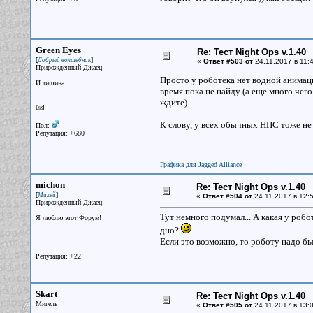
Green Eyes
Re: Тест Night Ops v.1.40
[
]
Добрый волшебник
«
Ответ #503 от
24.11.2017 в 11:4
Прирожденный Джаец
Просто у роботека нет водной анимаци
И тишина...
время пока не найду (а еще много чего
ждите).
К слову, у всех обычных НПС тоже не
Пол:
Репутация: +680
Графика для Jagged Alliance
michon
Re: Тест Night Ops v.1.40
[
]
Михей
«
Ответ #504 от
24.11.2017 в 12:5
Прирожденный Джаец
Тут немного подумал... А какая у роб
Я люблю этот Форум!
дно?
Если это возможно, то роботу надо б
Репутация: +22
Skart
Re: Тест Night Ops v.1.40
Мигель
«
Ответ #505 от
24.11.2017 в 13:0