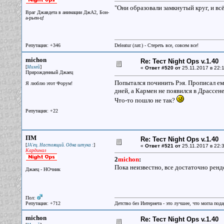
"Они образовали замкнутый круг, и вс
Враг Джавдета в анимации ДжА2, Бон-
а-рьен-ц!
Репутация: +346
Deleatur (лат.) - Стереть все, совсем все!
michon
Re: Тест Night Ops v.1.40
[
]
Михей
«
Ответ #520 от
25.11.2017 в 22:1
Прирожденный Джаец
Попытался починить Рэя. Прописал ему 
Я люблю этот Форум!
дней, а Кармен не появился в Драссене
Что-то пошло не так?
Репутация: +22
ПМ
Re: Тест Night Ops v.1.40
[
]
JA'ец. Настоящий. Одна штука :
«
Ответ #521 от
25.11.2017 в 22:3
Кардинал
2
michon
:
Пока неизвестно, все достаточно ренд
Джаец - НОчник
Пол:
Репутация: +712
Детство без Интернета - это лучшее, что могла под
michon
Re: Тест Night Ops v.1.40