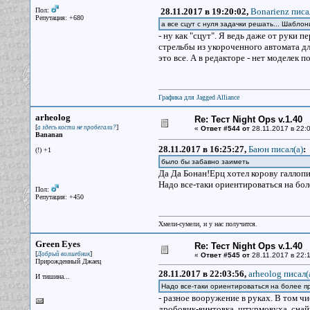
Пол:
28.11.2017 в 19:20:02,
Bonarienz писа
Репутация: +680
а все сцут с нуля задачки решать... Шабло
- ну как "сцут". Я ведь даже от руки п
стрельбы из укороченного автомата для
это все. А в редакторе - нет моделек п
Графика для Jagged Alliance
arheolog
Re: Тест Night Ops v.1.40
[
]
а здесь кости не пробегали?
«
Ответ #544 от
28.11.2017 в 22:0
Bananan
28.11.2017 в 16:25:27,
Баюн писал(a)
:
(!) +1
было бы забавно заиметь
Да Да Бонан!Ерц хотел корову галлопи
Надо все-таки ориентироваться на б
Пол:
Репутация: +450
Хмели-сумели, и у нас получится.
Green Eyes
Re: Тест Night Ops v.1.40
[
]
Добрый волшебник
«
Ответ #545 от
28.11.2017 в 22:1
Прирожденный Джаец
28.11.2017 в 22:03:56,
arheolog писал(
И тишина...
Надо все-таки ориентироваться на более
- разное вооружение в руках. В том ч
дробовик-винтовка, штурмовуха, снайпе