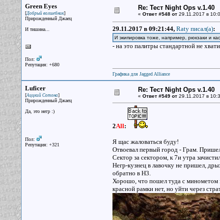
Green Eyes
Re: Тест Night Ops v.1.40
[
]
Добрый волшебник
«
Ответ #548 от
29.11.2017 в 10:0
Прирожденный Джаец
29.11.2017 в 09:21:44,
Raty писал(a)
:
И тишина...
И экипировка тоже, например, рюкзаки и кас
- на это палитры стандартной не хвати
Пол:
Репутация: +680
Графика для Jagged Alliance
Luficer
Re: Тест Night Ops v.1.40
[
]
Аццкий Сотона
«
Ответ #549 от
29.11.2017 в 10:3
Прирожденный Джаец
Да, это негр :)
2
All
:
Пол:
Я щас жаловаться буду!
Репутация: +321
Отвоевал первый город - Грам. Пришел
Сектор за сектором, к 7и утра зачисти
Негр-кузнец в лавочку не пришел, дры
обратно в Н3.
Хорошо, что пошел туда с минометом и 
красной рамки нет, но уйти через страт