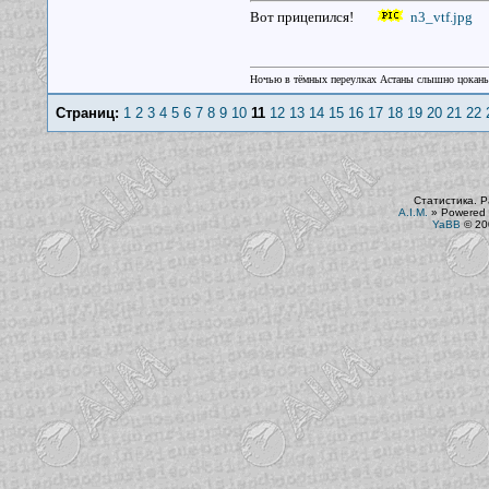
Вот прицепился!
n3_vtf.jpg
Ночью в тёмных переулках Астаны слышно цокань
Страниц:
1
2
3
4
5
6
7
8
9
10
11
12
13
14
15
16
17
18
19
20
21
22
Статистика. Р
A.I.M.
»
Powered 
YaBB
© 200