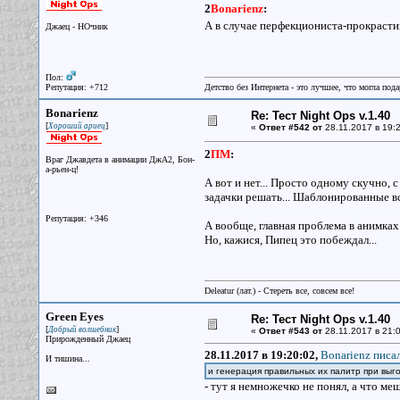
2
Bonarienz
:
А в случае перфекциониста-прокрасти
Джаец - НОчник
Пол:
Репутация: +712
Детство без Интернета - это лучшее, что могла под
Bonarienz
Re: Тест Night Ops v.1.40
[
]
Хороший ариец
«
Ответ #542 от
28.11.2017 в 19:2
2
ПМ
:
Враг Джавдета в анимации ДжА2, Бон-
а-рьен-ц!
А вот и нет... Просто одному скучно, 
задачки решать... Шаблонированные все
Репутация: +346
А вообще, главная проблема в анимках
Но, кажися, Пипец это побеждал...
Deleatur (лат.) - Стереть все, совсем все!
Green Eyes
Re: Тест Night Ops v.1.40
[
]
Добрый волшебник
«
Ответ #543 от
28.11.2017 в 21:0
Прирожденный Джаец
28.11.2017 в 19:20:02,
Bonarienz писал
И тишина...
и генерация правильных их палитр при выго
- тут я немножечко не понял, а что м