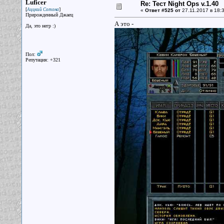
Luficer
Re: Тест Night Ops v.1.40
[
]
Аццкий Сотона
«
Ответ #525 от
27.11.2017 в 18:3
Прирожденный Джаец
А это -
Да, это негр :)
Пол:
Репутация: +321