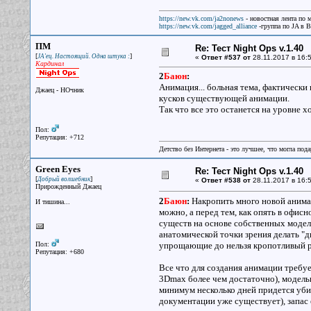
https://new.vk.com/ja2nonews
- новостная лента по 
https://new.vk.com/jagged_alliance
-группа по JA в 
ПМ
Re: Тест Night Ops v.1.40
[
]
JA'ец. Настоящий. Одна штука :
«
Ответ #537 от
28.11.2017 в 16:5
Кардинал
2
Баюн
:
Анимация... больная тема, фактически 
Джаец - НОчник
кусков существующей анимации.
Так что все это останется на уровне хо
Пол:
Репутация: +712
Детство без Интернета - это лучшее, что могла под
Green Eyes
Re: Тест Night Ops v.1.40
[
]
Добрый волшебник
«
Ответ #538 от
28.11.2017 в 16:5
Прирожденный Джаец
2
Баюн
:
Накропить много новой анимац
И тишина...
можно, а перед тем, как опять в офис
существ на основе собственных моделе
анатомической точки зрения делать "
Пол:
упрощающие до нельзя кропотливый р
Репутация: +680
Все что для создания анимации требу
3Dmax более чем достаточно), моделька
минимум несколько дней придется уби
документации уже существует), запас 