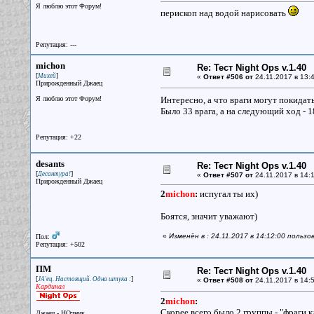
Я люблю этот Форум!
перископ над водой нарисовать
Репутация: ---
michon
Re: Тест Night Ops v.1.40
[
]
Михей
«
Ответ #506 от
24.11.2017 в 13:4
Прирожденный Джаец
Я люблю этот Форум!
Интересно, а что враги могут покидат
Было 33 врага, а на следующий ход - 18
Репутация: +22
desants
Re: Тест Night Ops v.1.40
[
]
Десантура!
«
Ответ #507 от
24.11.2017 в 14:1
Прирожденный Джаец
2
michon
:
испугал ты их)
Боятся, значит уважают)
«
Изменён в : 24.11.2017 в 14:12:00 пользо
Пол:
Репутация: +502
ПМ
Re: Тест Night Ops v.1.40
[
]
JA'ец. Настоящий. Одна штука :
«
Ответ #508 от
24.11.2017 в 14:5
Кардинал
2
michon
:
Скорее всего было 2 группы - "фраги к
Джаец - НОчник