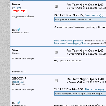
Баюн
Re: Тест Night Ops v.1.40
[
]
котяра
«
Ответ #500 от
24.11.2017 в 10:4
24.11.2017 в 09:26:22,
Skart писал(a)
:
Арурико-но акай неко
говорит человеческим голосом.
А что говорит? что-то про Сару Конн
Пол:
Репутация: +185
https://new.vk.com/ja2nonews
- новостная лента по 
https://new.vk.com/jagged_alliance
-группа по JA в 
Skart
Re: Тест Night Ops v.1.40
Мигель
«
Ответ #501 от
24.11.2017 в 10:4
Я люблю этот Форум!
не, простые реплики
Репутация: ---
XBOCT47
Re: Тест Night Ops v.1.40
[
]
Хвост-103
«
Ответ #502 от
24.11.2017 в 11:2
Полный псих
24.11.2017 в 10:45:56,
Баюн писал(a)
:
Я люблю этот Форум!
А что говорит? что-то про Сару Коннор?
Пол:
говорит что он вернулся )) как обещал
Репутация: +3