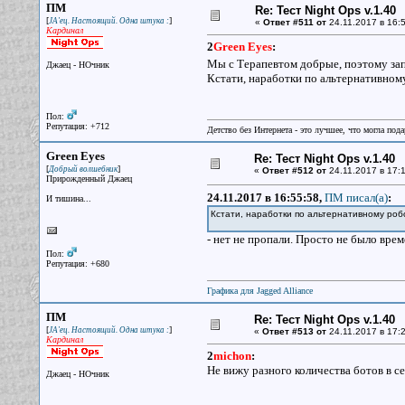
ПМ
Re: Тест Night Ops v.1.40
[
]
JA'ец. Настоящий. Одна штука :
«
Ответ #511 от
24.11.2017 в 16:5
Кардинал
2
Green Eyes
:
Мы с Терапевтом добрые, поэтому запр
Джаец - НОчник
Кстати, наработки по альтернативному
Пол:
Репутация: +712
Детство без Интернета - это лучшее, что могла под
Green Eyes
Re: Тест Night Ops v.1.40
[
]
Добрый волшебник
«
Ответ #512 от
24.11.2017 в 17:1
Прирожденный Джаец
24.11.2017 в 16:55:58,
ПМ писал(a)
:
И тишина...
Кстати, наработки по альтернативному робо
- нет не пропали. Просто не было врем
Пол:
Репутация: +680
Графика для Jagged Alliance
ПМ
Re: Тест Night Ops v.1.40
[
]
JA'ец. Настоящий. Одна штука :
«
Ответ #513 от
24.11.2017 в 17:2
Кардинал
2
michon
:
Не вижу разного количества ботов в се
Джаец - НОчник