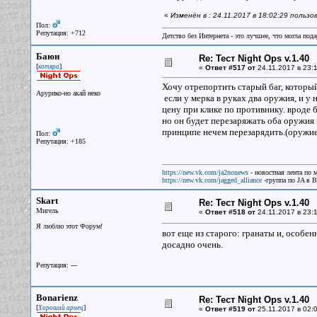
«
Изменён в : 24.11.2017 в 18:02:29 польз
Пол:
Репутация: +712
Детство без Интернета - это лучшее, что могла под
Баюн
Re: Тест Night Ops v.1.40
[
]
котяра
«
Ответ #517 от
24.11.2017 в 23:1
Хочу отрепортить старый баг, который
Арурико-но акай неко
если у мерка в руках два оружия, и у
цену при клике по противнику. вроде 
но он будет перезаряжать оба оружия и
принципе нечем перезарядить.(оружие
Пол:
Репутация: +185
https://new.vk.com/ja2nonews
- новостная лента по 
https://new.vk.com/jagged_alliance
-группа по JA в 
Skart
Re: Тест Night Ops v.1.40
Мигель
«
Ответ #518 от
24.11.2017 в 23:1
Я люблю этот Форум!
вот еще из старого: гранаты и, особ
досадно очень.
Репутация: ---
Bonarienz
Re: Тест Night Ops v.1.40
[
]
Хороший ариец
«
Ответ #519 от
25.11.2017 в 02:0