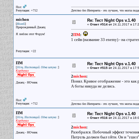
Пол:
Репутация: +712
Детство без Интернета - это лучшее, что могла под
michon
Re: Тест Night Ops v.1.40
[
]
Михей
«
Ответ #514 от
24.11.2017 в 17:2
Прирожденный Джаец
Я люблю этот Форум!
2
ПМ
:
1 сейв (название 33 enemy) - на страте
Репутация: +22
ПМ
Re: Тест Night Ops v.1.40
[
]
JA'ец. Настоящий. Одна штука :
«
Ответ #515 от
24.11.2017 в 17:5
Кардинал
2
michon
:
Понял. Кривое отображение - это как р
Джаец - НОчник
А боты никуда не делись.
Пол:
Репутация: +712
Детство без Интернета - это лучшее, что могла под
ПМ
Re: Тест Night Ops v.1.40
[
]
JA'ец. Настоящий. Одна штука :
«
Ответ #516 от
24.11.2017 в 18:0
Кардинал
2
michon
:
Разобрался. Побочный эффект течения
Джаец - НОчник
Патруль должен был уйти. Он и "ушел" 