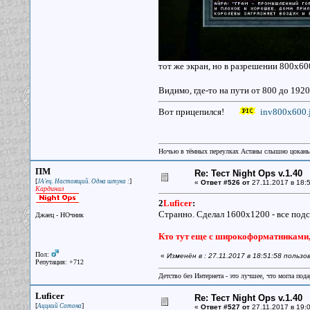
тот же экран, но в разрешении 800х6
Видимо, где-то на пути от 800 до 1920
Вот прицепился!
inv800x600.
Ночью в тёмных переулках Астаны слышно цокань
ПМ
Re: Тест Night Ops v.1.40
[
]
JA'ец. Настоящий. Одна штука :
«
Ответ #526 от
27.11.2017 в 18:5
Кардинал
2
Luficer
:
Странно. Сделал 1600х1200 - все подс
Джаец - НОчник
Кто тут еще с широкоформатниками, 
Пол:
«
Изменён в : 27.11.2017 в 18:51:58 польз
Репутация: +712
Детство без Интернета - это лучшее, что могла под
Luficer
Re: Тест Night Ops v.1.40
[
]
Аццкий Сотона
«
Ответ #527 от
27.11.2017 в 19:0