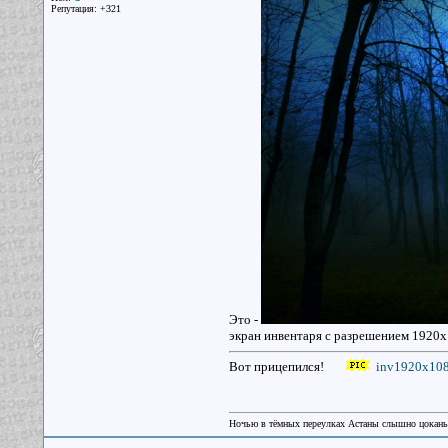
Репутация: +321
Это -
экран инвентаря с разрешением 1920х
Вот прицепился!
inv1920x108
Ночью в тёмных переулках Астаны слышно цокань