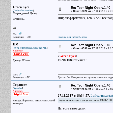
Green Eyes
Re: Тест Night Ops v.1.40
[
]
Добрый волшебник
«
Ответ #529 от
27.11.2017 в 21:5
Прирожденный Джаец
Широкоформатник, 1280х720, все под
И тишина...
Пол:
Репутация: +680
Графика для Jagged Alliance
ПМ
Re: Тест Night Ops v.1.40
[
]
JA'ец. Настоящий. Одна штука :
«
Ответ #530 от
27.11.2017 в 22:0
Кардинал
2
Green Eyes
:
1920х1080 там нет?
Джаец - НОчник
Пол:
Репутация: +712
Детство без Интернета - это лучшее, что могла под
Терапевт
Re: Тест Night Ops v.1.40
[
]
Кулибин
«
Ответ #531 от
27.11.2017 в 23:2
Кардинал
27.11.2017 в 18:34:57,
Luficer писал(a)
экран инвентаря с разрешением 1920х1080
Народный целитель. Шарлатан высшей
категории.
Да, есть такое дело.