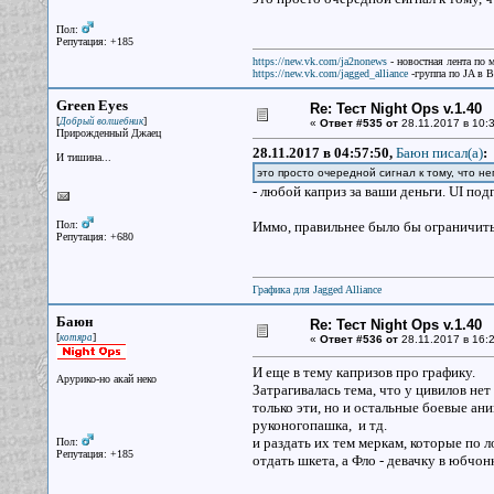
Пол:
Репутация: +185
https://new.vk.com/ja2nonews
- новостная лента по 
https://new.vk.com/jagged_alliance
-группа по JA в 
Green Eyes
Re: Тест Night Ops v.1.40
[
]
Добрый волшебник
«
Ответ #535 от
28.11.2017 в 10:3
Прирожденный Джаец
28.11.2017 в 04:57:50,
Баюн писал(a)
:
И тишина...
это просто очередной сигнал к тому, что 
- любой каприз за ваши деньги. UI подг
Пол:
Иммо, правильнее было бы ограничить
Репутация: +680
Графика для Jagged Alliance
Баюн
Re: Тест Night Ops v.1.40
[
]
котяра
«
Ответ #536 от
28.11.2017 в 16:2
И еще в тему капризов про графику.
Арурико-но акай неко
Затрагивалась тема, что у цивилов не
только эти, но и остальные боевые ани
руконогопашка, и тд.
и раздать их тем меркам, которые по 
Пол:
Репутация: +185
отдать шкета, а Фло - девачку в юбчонк