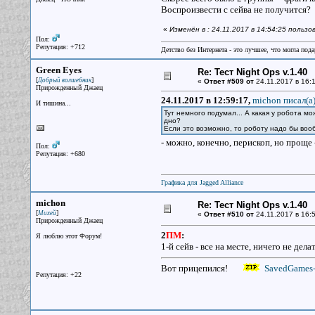
Воспроизвести с сейва не получится?
«
Изменён в : 24.11.2017 в 14:54:25 польз
Пол:
Репутация: +712
Детство без Интернета - это лучшее, что могла под
Green Eyes
Re: Тест Night Ops v.1.40
[
]
Добрый волшебник
«
Ответ #509 от
24.11.2017 в 16:1
Прирожденный Джаец
24.11.2017 в 12:59:17,
michon писал(a
И тишина...
Тут немного подумал... А какая у робота м
дно?
Если это возможно, то роботу надо бы воо
- можно, конечно, перископ, но проще
Пол:
Репутация: +680
Графика для Jagged Alliance
michon
Re: Тест Night Ops v.1.40
[
]
Михей
«
Ответ #510 от
24.11.2017 в 16:5
Прирожденный Джаец
2
ПМ
:
Я люблю этот Форум!
1-й сейв - все на месте, ничего не дела
Вот прицепился!
SavedGames-4
Репутация: +22