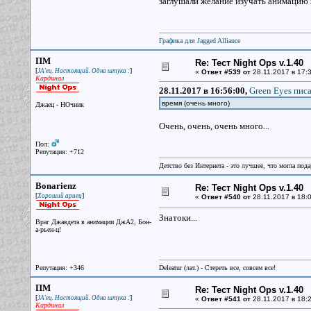
заглушали желание изучать анимацию 
Графика для Jagged Alliance
ПМ
Re: Тест Night Ops v.1.40
[
]
JA'ец. Настоящий. Одна штука :
«
Ответ #539 от
28.11.2017 в 17:3
Кардинал
28.11.2017 в 16:56:00,
Green Eyes писа
время (очень много)
Джаец - НОчник
Очень, очень, очень много...
Пол:
Репутация: +712
Детство без Интернета - это лучшее, что могла под
Bonarienz
Re: Тест Night Ops v.1.40
[
]
Хороший ариец
«
Ответ #540 от
28.11.2017 в 18:0
Знатоки...
Враг Джавдета в анимации ДжА2, Бон-
а-рьен-ц!
Репутация: +346
Deleatur (лат.) - Стереть все, совсем все!
ПМ
Re: Тест Night Ops v.1.40
[
]
JA'ец. Настоящий. Одна штука :
«
Ответ #541 от
28.11.2017 в 18:2
Кардинал