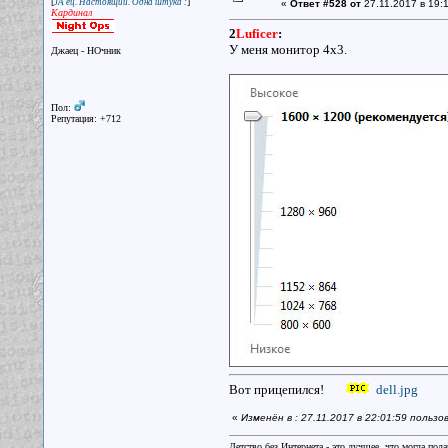
[
]
JA'ец. Настоящий. Одна штука :
«
Ответ #528 от
27.11.2017 в 19:1
Кардинал
2
Luficer
:
У меня монитор 4х3.
Джаец - НОчник
Пол:
Репутация: +712
Вот прицепился!
dell.jpg
«
Изменён в : 27.11.2017 в 22:01:59 польз
Детство без Интернета - это лучшее, что могла под