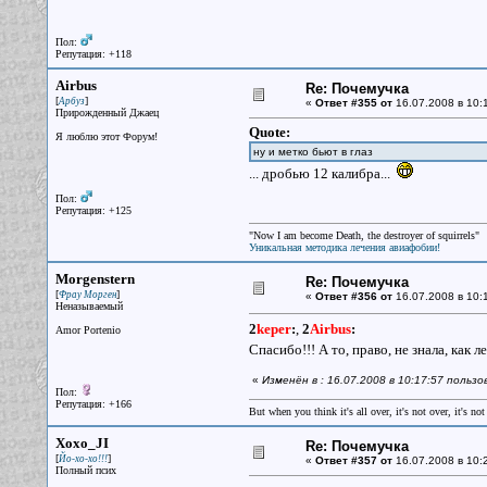
Пол:
Репутация: +118
Airbus
Re: Почемучка
[
]
Арбуз
«
Ответ #355 от
16.07.2008 в 10:
Прирожденный Джаец
Quote:
Я люблю этот Форум!
ну и метко бьют в глаз
... дробью 12 калибра...
Пол:
Репутация: +125
"Now I am become Death, the destroyer of squirrels"
Уникальная методика лечения авиафобии!
Morgenstern
Re: Почемучка
[
]
Фрау Морген
«
Ответ #356 от
16.07.2008 в 10:
Неназываемый
2
keper
:
,
2
Airbus
:
Amor Portenio
Спасибо!!! А то, право, не знала, как 
«
Изменён в : 16.07.2008 в 10:17:57 польз
Пол:
Репутация: +166
But when you think it's all over, it's not over, it's not 
Xoxo_JI
Re: Почемучка
[
]
Йо-хо-хо!!!
«
Ответ #357 от
16.07.2008 в 10:
Полный псих