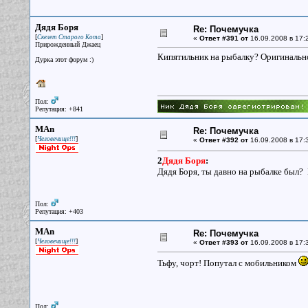
Дядя Боря
Re: Почемучка
[
]
Скелет Старого Кота
«
Ответ #391 от
16.09.2008 в 17:
Прирожденный Джаец
Кипятильник на рыбалку? Оригинально!
Дурка этот форум :)
Пол:
Репутация: +841
MAn
Re: Почемучка
[
]
Человечище!!!
«
Ответ #392 от
16.09.2008 в 17:
2
Дядя Боря
:
Дядя Боря, ты давно на рыбалке был? 
Пол:
Репутация: +403
MAn
Re: Почемучка
[
]
Человечище!!!
«
Ответ #393 от
16.09.2008 в 17:3
Тьфу, чорт! Попутал с мобильником
Пол: