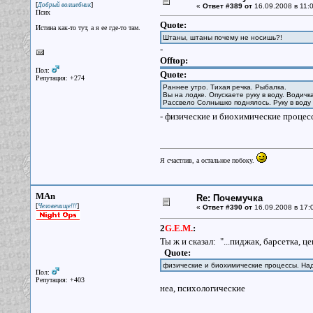
[
]
Добрый волшебник
«
Ответ #389 от
16.09.2008 в 11:0
Псих
Quote:
Истина как-то тут, а я ее где-то там.
Штаны, штаны почему не носишь?!
-
Offtop:
Пол:
Quote:
Репутация: +274
Раннее утро. Тихая речка. Рыбалка.
Вы на лодке. Опускаете руку в воду. Водичк
Рассвело Солнышко поднялось. Руку в воду 
- физические и биохимические процес
Я счастлив, а остальное побоку.
MAn
Re: Почемучка
[
]
Человечище!!!
«
Ответ #390 от
16.09.2008 в 17:
2
G.E.M.
:
Ты ж и сказал: "...пиджак, барсетка, 
Quote:
физические и биохимические процессы. Над
Пол:
Репутация: +403
неа, психологические