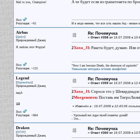
А че будет если из гранатомета по б
Hail to you, Champion!
Пол:
Репутация: +61
И в моде мнение, что вся суть наших бед - низкое 
Airbus
Re: Почемучка
[
]
Арбуз
«
Ответ #358 от
16.07.2008 в 10:
Прирожденный Джаец
Я люблю этот Форум!
2
Xoxo_JI
:
Ракета будет, думаю. Или о
Пол:
"Now I am become Death, the destroyer of squirrels"
Репутация: +125
Уникальная методика лечения авиафобии!
Legend
Re: Почемучка
[
]
Переводчик
«
Ответ #359 от
16.07.2008 в 12:
Прирожденный Джаец
2
Xoxo_JI
:
Спроси это у Шеварднадзе
надА
2
Morgenstern
:
Поставь им ТигроЛилий 
«
Изменён в : 16.07.2008 в 12:43:06 польз
Пол:
Репутация: +864
- Удельный вес ядра твоей планеты думай!
- Эээ...
Drakon
Re: Почемучка
[
]
ПТУР
«
Ответ #360 от
16.07.2008 в 13:
Прирожденный Джаец