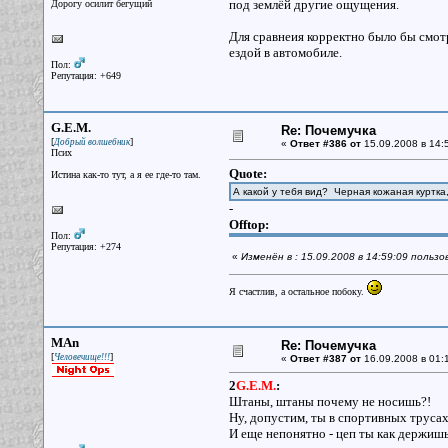
под землёй другие ощущения.
Дорогу осилит бегущий
Для сравнеия корректно было бы смотр
ездой в автомобиле.
Пол:
Репутация: +649
G.E.M.
Re: Почемучка
[
]
Добрый волшебник
«
Ответ #386 от
15.09.2008 в 14:
Псих
Quote:
Истина как-то тут, а я ее где-то там.
А какой у тебя вид? Черная кожаная куртка,
-
Offtop:
Пол:
Репутация: +274
«
Изменён в : 15.09.2008 в 14:59:09 польз
Я счастлив, а остальное побоку.
MAn
Re: Почемучка
[
]
Человечище!!!
«
Ответ #387 от
16.09.2008 в 01:
2
G.E.M.
:
Штаны, штаны почему не носишь?!
Ну, допустим, ты в спортивных трусах.
И еще непонятно - цеп ты как держишь?