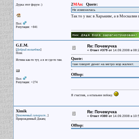
2
MAn
:
Quote:
Дурка этот форум :)
Не изменилась
Так то у вас в Харькиве, а в Москалии
Пол:
Репутация: +841
G.E.M.
Re: Почемучка
[
]
Добрый волшебник
«
Ответ #379 от
14.09.2008 в 08:
Псих
Quote:
Истина как-то тут, а я ее где-то там.
там говорят денег на метро мэр жалеет.
-
Offtop:
Пол:
Репутация: +274
Я счастлив, а остальное побоку.
Ximik
Re: Почемучка
[
]
Законченный гитарист...
«
Ответ #380 от
14.09.2008 в 10:
Прирожденный Джаец
Offtop: