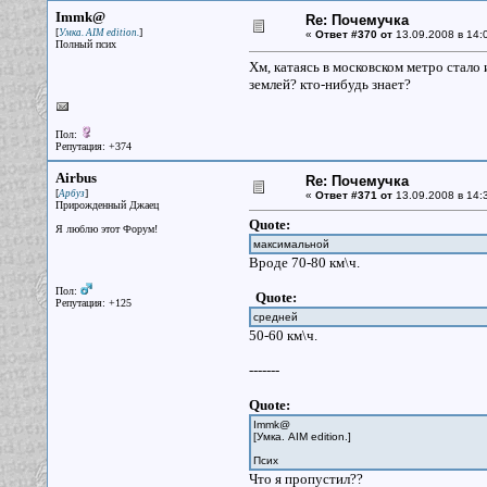
Immk@
Re: Почемучка
[
]
Умка. AIM edition.
«
Ответ #370 от
13.09.2008 в 14:
Полный псих
Хм, катаясь в московском метро стало
землей? кто-нибудь знает?
Пол:
Репутация: +374
Airbus
Re: Почемучка
[
]
Арбуз
«
Ответ #371 от
13.09.2008 в 14:
Прирожденный Джаец
Quote:
Я люблю этот Форум!
максимальной
Вроде 70-80 км\ч.
Пол:
Quote:
Репутация: +125
средней
50-60 км\ч.
-------
Quote:
Immk@
[Умка. AIM edition.]
Псих
Что я пропустил??