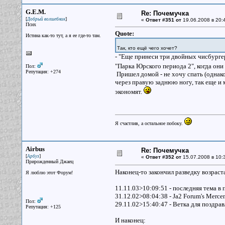
G.E.M.
Re: Почемучка
[
]
Добрый волшебник
«
Ответ #351 от
19.06.2008 в 20:
Псих
Quote:
Истина как-то тут, а я ее где-то там.
Так, кто ещё чего хочет?
- "Еще принеси три двойных чисбургер
"Парка Юрского периода 2", когда они
Пол:
Репутация: +274
Пришел домой - не хочу спать (однако 
через правую заднюю ногу, так еще и
экономят.
Я счастлив, а остальное побоку.
Airbus
Re: Почемучка
[
]
Арбуз
«
Ответ #352 от
15.07.2008 в 10:
Прирожденный Джаец
Наконец-то закончил разведку возрас
Я люблю этот Форум!
11.11.03>10:09:51 - последняя тема в п
31.12.02>08:04:38 - Ja2 Forum's Mercen
Пол:
29.11.02>15:40:47 - Ветка для поздрав
Репутация: +125
И наконец: