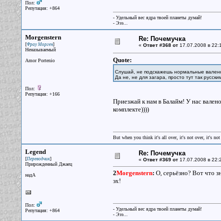
Пол:
Репутация: +864
- Удельный вес ядра твоей планеты думай!
- Эээ...
Morgenstern
Re: Почемучка
[
]
Фрау Морген
«
Ответ #368 от
17.07.2008 в 22:
Неназываемый
Quote:
Amor Portenio
Слушай, не подскажешь нормальные валенк
Да не, не для загара, просто тут так русски
Пол:
Репутация: +166
Приезжай к нам в Балайм! У нас вален
комплекте))))
But when you think it's all over, it's not over, it's not 
Legend
Re: Почемучка
[
]
Переводчик
«
Ответ #369 от
17.07.2008 в 22:
Прирожденный Джаец
2
Morgenstern
:
О, серьёзно? Вот что зн
надА
эх!
Пол:
- Удельный вес ядра твоей планеты думай!
Репутация: +864
- Эээ...