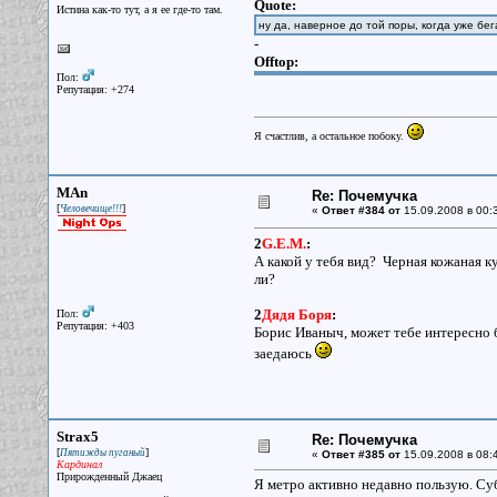
Quote:
Истина как-то тут, а я ее где-то там.
ну да, наверное до той поры, когда уже бег
-
Offtop:
Пол:
Репутация: +274
Я счастлив, а остальное побоку.
MAn
Re: Почемучка
[
]
Человечище!!!
«
Ответ #384 от
15.09.2008 в 00:
2
G.E.M.
:
А какой у тебя вид? Черная кожаная ку
ли?
2
Дядя Боря
:
Пол:
Репутация: +403
Борис Иваныч, может тебе интересно б
заедаюсь
Strax5
Re: Почемучка
[
]
Пятижды пуганый
«
Ответ #385 от
15.09.2008 в 08:
Кардинал
Прирожденный Джаец
Я метро активно недавно пользую. Суб