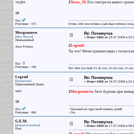
2
Xoxo_JI
:
Ето смотря из какого грана
УБДВЧ
Пол:
Репутация: +372
Оставь себе свои истины и дай иным питаться плод
Morgenstern
Re: Почемучка
[
]
Фрау Морген
«
Ответ #361 от
16.07.2008 в 22:
Неназываемый
2
Legend
:
Amor Portenio
Ты что! Меня гринписовцы с потрохам
Пол:
Репутация: +166
But when you think it's all over, it's not over, it's not 
Legend
Re: Почемучка
[
]
Переводчик
«
Ответ #362 от
16.07.2008 в 22:
Прирожденный Джаец
надА
2
Morgenstern
:
Зато будешь при шика
Пол:
- Удельный вес ядра твоей планеты думай!
Репутация: +864
- Эээ...
G.E.M.
Re: Почемучка
[
]
Добрый волшебник
«
Ответ #363 от
17.07.2008 в 09:
Псих
2
Legend
:
Шикарную шубку и химией мож