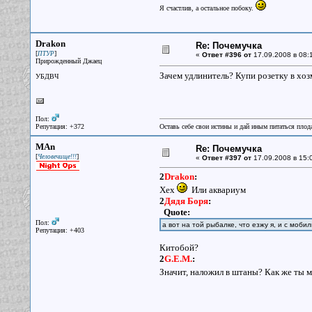
Я счастлив, а остальное побоку.
Drakon
Re: Почемучка
[
]
ПТУР
«
Ответ #396 от
17.09.2008 в 08:
Прирожденный Джаец
Зачем удлинитель? Купи розетку в хоз
УБДВЧ
Пол:
Репутация: +372
Оставь себе свои истины и дай иным питаться плод
MAn
Re: Почемучка
[
]
Человечище!!!
«
Ответ #397 от
17.09.2008 в 15:
2
Drakon
:
Хех
Или аквариум
2
Дядя Боря
:
Quote:
Пол:
а вот на той рыбалке, что езжу я, и с моби
Репутация: +403
Китобой?
2
G.E.M.
:
Значит, наложил в штаны? Как же ты 