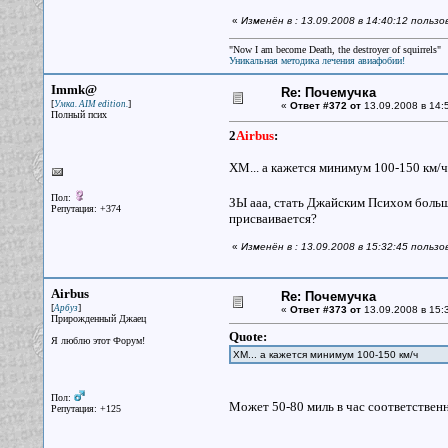
«
Изменён в : 13.09.2008 в 14:40:12 польз
"Now I am become Death, the destroyer of squirrels"
Уникальная методика лечения авиафобии!
Immk@
Re: Почемучка
[
]
Умка. AIM edition.
«
Ответ #372 от
13.09.2008 в 14:
Полный псих
2
Airbus
:
ХМ... а кажется минимум 100-150 км/ч
Пол:
ЗЫ ааа, стать Джайским Психом больш
Репутация: +374
присваивается?
«
Изменён в : 13.09.2008 в 15:32:45 поль
Airbus
Re: Почемучка
[
]
Арбуз
«
Ответ #373 от
13.09.2008 в 15:
Прирожденный Джаец
Quote:
Я люблю этот Форум!
ХМ... а кажется минимум 100-150 км/ч
Пол:
Может 50-80 миль в час соответственн
Репутация: +125