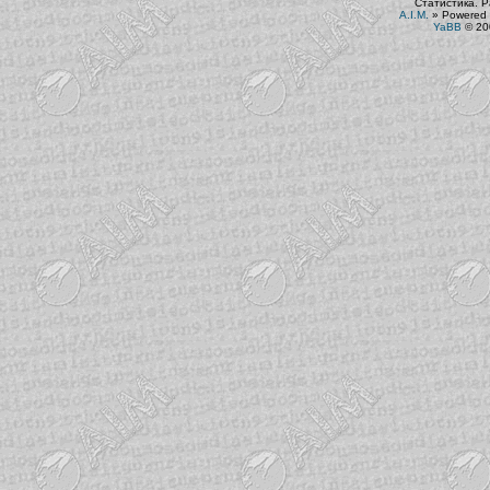
Статистика. Р
A.I.M.
»
Powered 
YaBB
© 200