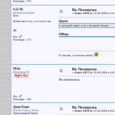
Репутация: +374
G.E.M.
Re: Почемучка
[
]
Добрый волшебник
«
Ответ #376 от
13.09.2008 в 15:
Псих
Quote:
Истина как-то тут, а я ее где-то там.
с которой ездят, а не с которой нельзя
-
Offtop:
Пол:
.
Репутация: +274
Я счастлив, а остальное побоку.
MAn
Re: Почемучка
[
]
Человечище!!!
«
Ответ #377 от
13.09.2008 в 18:
Не изменилась
Пол:
Репутация: +403
Дядя Боря
Re: Почемучка
[
]
Скелет Старого Кота
«
Ответ #378 от
13.09.2008 в 20:
Прирожденный Джаец