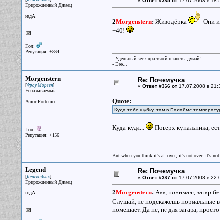
Переводчик
«
Ответ #365 от
17.07.2008 в 18:
Прирожденный Джаец
надА
2
Morgenstern
:
Живодёрка
Они и
+40!
Пол:
Репутация: +864
- Удельный вес ядра твоей планеты думай!
- Эээ...
Morgenstern
Re: Почемучка
[
]
Фрау Морген
«
Ответ #366 от
17.07.2008 в 21:
Неназываемый
Quote:
Amor Portenio
Куда тебе шубку, там в Балайме температур
Куда-куда...
Поверх купальника, ес
Пол:
Репутация: +166
But when you think it's all over, it's not over, it's not 
Legend
Re: Почемучка
[
]
Переводчик
«
Ответ #367 от
17.07.2008 в 22:
Прирожденный Джаец
2
Morgenstern
:
Ааа, понимаю, загар бе
надА
Слушай, не подскажешь нормальные ва
помешает. Да не, не для загара, прост