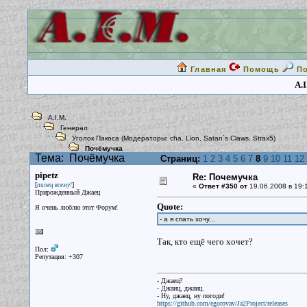
Главная
Помощь
П
A.I
A.I.M.
Генерал
Уголок Пакоса
(Модераторы:
cha
,
Lion
,
Satan`s Claws
,
Strax5
)
Почёмучка
Тема:
Почёмучка
Страниц:
1
2
3
4
5
6
7
8
9
10
11
12
pipetz
Re: Почемучка
[
]
пипец всему!
«
Ответ #350 от
19.06.2008 в 19:
Прирожденный Джаец
Quote:
Я очень люблю этот Форум!
- а я спать хочу...
Так, кто ещё чего хочет?
Пол:
Репутация: +307
- Джаец?
- Джаиц, джаиц.
- Ну, джаец, ну погоди!
https://github.com/egorovav/Ja2Project/releases