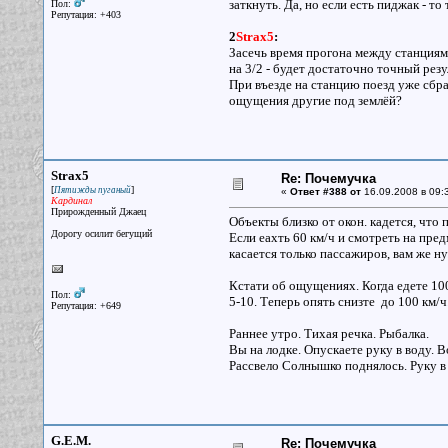
заткнуть. Да, но если есть пиджак - т
Пол:
Репутация: +403
2
Strax5
:
Засечь время прогона между станциям
на 3/2 - будет достаточно точный резу
При въезде на станцию поезд уже сбра
ощущения другие под землёй?
Strax5
Re: Почемучка
[
]
Пятижды пуганый
«
Ответ #388 от
16.09.2008 в 09:
Кардинал
Прирожденный Джаец
Объекты близко от окон. кадется, что 
Дорогу осилит бегущий
Если еахть 60 км/ч и смотреть на пред
касается только пассажиров, вам же н
Кстати об ощущениях. Когда едете 100
Пол:
5-10. Теперь опять снизте до 100 км/ч.
Репутация: +649
Раннее утро. Тихая речка. Рыбалка.
Вы на лодке. Опускаете руку в воду. В
Рассвело Солнышко поднялось. Руку в в
G.E.M.
Re: Почемучка