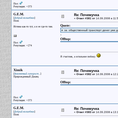
Пол:
Репутация: +373
G.E.M.
Re: Почемучка
[
]
Добрый волшебник
«
Ответ #381 от
14.09.2008 в 11:5
Псих
Quote:
Истина как-то тут, а я ее где-то там.
я за общественный транспорт денег уже д
-
Offtop:
Пол:
Репутация: +274
Я счастлив, а остальное побоку.
Ximik
Re: Почемучка
[
]
Законченный гитарист...
«
Ответ #382 от
14.09.2008 в 12:
Прирожденный Джаец
Offtop:
Пол:
Репутация: +373
G.E.M.
Re: Почемучка
[
]
Добрый волшебник
«
Ответ #383 от
14.09.2008 в 13:
Псих