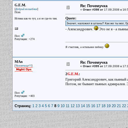
G.E.M.
Re: Почемучка
[
]
Добрый волшебник
«
Ответ #398 от
17.09.2008 в 16:
Псих
Quote:
Истина как-то тут, а я ее где-то там.
Значит, наложил в штаны? Как же ты мог, Г
- Александрович.
Это не я - а пьян
Пол:
Репутация: +274
Я счастлив, а остальное побоку.
MAn
Re: Почемучка
[
]
Человечище!!!
«
Ответ #399 от
17.09.2008 в 17:
2
G.E.M.
:
Григорий Александрович, как пьяный 
Потом, не бываит пьяных адмиралов. 
Пол:
Репутация: +403
Страниц:
1
2
3
4
5
6
7
8
9
10
11
12
13
14
15
16
17
18
19
20
21
22