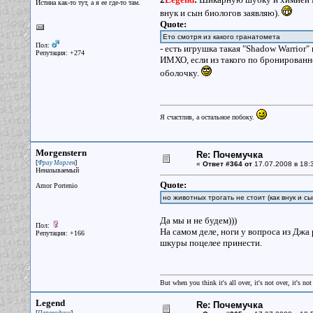
Истина как-то тут, а я ее где-то там.
внук и сын биологов заявляю).
Quote:
Ето смотря из какого гранатомета
Пол:
- есть игрушка такая "Shadow Warrior
Репутация: +274
ИМХО, если из такого по бронированно
оболочку.
Я счастлив, а остальное побоку.
Morgenstern
Re: Почемучка
[
]
Фрау Морген
«
Ответ #364 от
17.07.2008 в 18:
Неназываемый
Quote:
Amor Portenio
но животных трогать не стоит (как внук и с
Да мы и не будем)))
Пол:
На самом деле, ноги у вопроса из Джа 
Репутация: +166
шкуры поцелее принести.
But when you think it's all over, it's not over, it's not 
Legend
Re: Почемучка
[
]