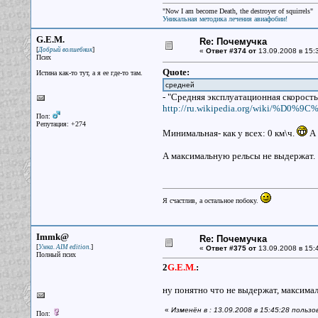
"Now I am become Death, the destroyer of squirrels"
Уникальная методика лечения авиафобии!
G.E.M.
Re: Почемучка
[
]
Добрый волшебник
«
Ответ #374 от
13.09.2008 в 15:
Псих
Quote:
Истина как-то тут, а я ее где-то там.
средней
- "Средняя эксплуатационная скорость 
http://ru.wikipedia.org/wiki/
Пол:
Репутация: +274
Минимальная- как у всех: 0 км\ч.
А 
А максимальную рельсы не выдержат.
Я счастлив, а остальное побоку.
Immk@
Re: Почемучка
[
]
Умка. AIM edition.
«
Ответ #375 от
13.09.2008 в 15:
Полный псих
2
G.E.M.
:
ну понятно что не выдержат, максимальн
«
Изменён в : 13.09.2008 в 15:45:28 поль
Пол: