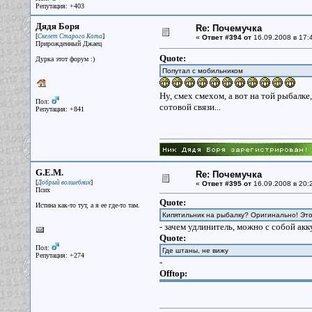
Репутация: +403
Дядя Боря
Re: Почемучка
[
]
Скелет Старого Кота
«
Ответ #394 от
16.09.2008 в 17:
Прирожденный Джаец
Quote:
Дурка этот форум :)
Попутал с мобильником
Ну, смех смехом, а вот на той рыбалке
Пол:
сотовой связи...
Репутация: +841
G.E.M.
Re: Почемучка
[
]
Добрый волшебник
«
Ответ #395 от
16.09.2008 в 20:
Псих
Quote:
Истина как-то тут, а я ее где-то там.
Кипятильник на рыбалку? Оригинально! Это
- зачем удлинитель, можно с собой ак
Quote:
Пол:
Где штаны, не вижу
Репутация: +274
-
Offtop: