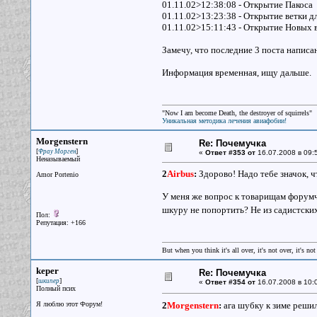
01.11.02>12:38:08 - Открытие Пакоса
01.11.02>13:23:38 - Открытие ветки д
01.11.02>15:11:43 - Открытие Новых
Замечу, что последние 3 поста напис
Информация временная, ищу дальше.
"Now I am become Death, the destroyer of squirrels"
Уникальная методика лечения авиафобии!
Morgenstern
Re: Почемучка
[
]
Фрау Морген
«
Ответ #353 от
16.07.2008 в 09:
Неназываемый
2
Airbus
:
Здорово! Надо тебе значок, 
Amor Portenio
У меня же вопрос к товарищам форумча
шкуру не попортить? Не из садистски
Пол:
Репутация: +166
But when you think it's all over, it's not over, it's not 
keper
Re: Почемучка
[
]
шкипер
«
Ответ #354 от
16.07.2008 в 10:
Полный псих
Я люблю этот Форум!
2
Morgenstern
:
ага шубку к зиме реши