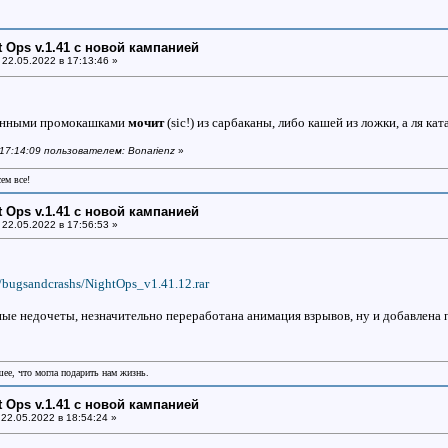
ht Ops v.1.41 с новой кампанией
22.05.2022 в 17:13:46 »
анными промокашками
мочит
(sic!) из сарбаканы, либо кашей из ложки, а ля ката
 17:14:09 пользователем: Bonarienz
»
сем все!
ht Ops v.1.41 с новой кампанией
22.05.2022 в 17:56:53 »
t/bugsandcrashs/NightOps_v1.41.12.rar
ые недочеты, незначительно переработана анимация взрывов, ну и добавлена 
шее, что могла подарить нам жизнь.
ht Ops v.1.41 с новой кампанией
22.05.2022 в 18:54:24 »