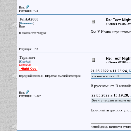
Пол:
Репутация: +18
TolikA2000
Re: Тест Nig
[
]
Толя-я-я-ян!
«
Ответ #1103 от
Псих
Хм. У Ивана к гранатом
Я люблю этот Форум!
Репутация: +13
Терапевт
Re: Тест Nig
[
]
Кулибин
«
Ответ #1104 от
Кардинал
21.05.2022 в 11:23:24,
Б
Народный целитель. Шарлатан высшей категории.
а в хелпе есть это?
В русском нет. В английс
Пол:
22.05.2022 в 15:19:28,
Репутация: +1207
Это что-то дает в плане ме
Если найти для них упор 
Летний дождь наливает в бутылк