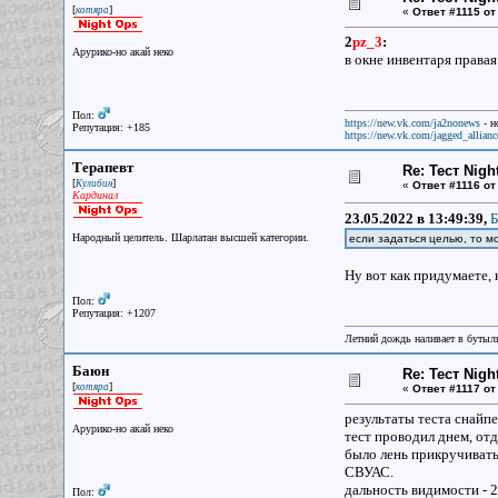
[
]
котяра
«
Ответ #1115 от
2
pz_3
:
Арурико-но акай неко
в окне инвентаря правая
Пол:
https://new.vk.com/ja2nonews
- н
Репутация: +185
https://new.vk.com/jagged_allianc
Терапевт
Re: Тест Nig
[
]
Кулибин
«
Ответ #1116 от
Кардинал
23.05.2022 в 13:49:39,
Б
Народный целитель. Шарлатан высшей категории.
если задаться целью, то м
Ну вот как придумаете, 
Пол:
Репутация: +1207
Летний дождь наливает в бутылк
Баюн
Re: Тест Nig
[
]
котяра
«
Ответ #1117 от
результаты теста снайп
Арурико-но акай неко
тест проводил днем, от
было лень прикручивать
СВУАС.
дальность видимости - 2
Пол: