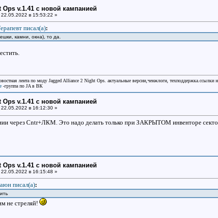
ht Ops v.1.41 с новой кампанией
22.05.2022 в 15:53:22 »
ерапевт писал(a)
:
ешки, камни, окна), то да.
естить.
овостная лента по моду Jagged Alliance 2 Night Ops. актуальные версии,ченжлоги, техподдержка.ссылки 
e
-группа по JA в ВК
ht Ops v.1.41 с новой кампанией
22.05.2022 в 16:12:30 »
янии через Cntr+ЛКМ. Это надо делать только при ЗАКРЫТОМ инвенторе секто
ht Ops v.1.41 с новой кампанией
22.05.2022 в 16:15:48 »
аюн писал(a)
:
тить
им не стреляй!