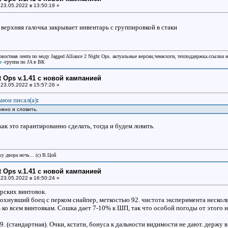
23.05.2022 в 13:50:19 »
 верхняя галочка закрывает инвентарь с группировкой в стаки
овостная лента по моду Jagged Alliance 2 Night Ops. актуальные версии,ченжлоги, техподдержка.ссылки 
e
-группа по JA в ВК
ht Ops v.1.41 с новой кампанией
23.05.2022 в 15:57:26 »
аюн писал(a)
:
ожно и словить.
как это гарантированно сделать, тогда и будем ловить.
у двора ночь... (с) В.Цой
ht Ops v.1.41 с новой кампанией
23.05.2022 в 16:50:24 »
ерских винтовок.
дохнувший боец с перком снайпер, меткостью 92. чистота эксперимента нескол
 ко всем винтовкам. Сошка дает 7-10% к ШП, так что особой погоды от этого 
9. (стандартная). Очки, кстати, бонуса к дальности видимости не дают. держу в