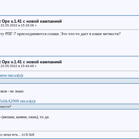
ht Ops v.1.41 с новой кампанией
22.05.2022 в 15:19:28 »
ету РПГ-7 присоединяются сошки. Это что-то дает в плане меткости?
ht Ops v.1.41 с новой кампанией
22.05.2022 в 15:44:48 »
аюн писал(a)
:
ком - не знаю.
TolikA2000 писал(a)
:
ткости?
(мешки, камни, окна), то да.
у двора ночь... (с) В.Цой