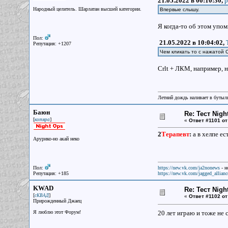
21.05.2022 в 00:10:30,
p
Народный целитель. Шарлатан высшей категории.
Впервые слышу.
Я когда-то об этом упо
Пол:
21.05.2022 в 10:04:02,
Репутация: +1207
Чем кликать то с нажатой C
Crlt + ЛКМ, например, н
Летний дождь наливает в бутылк
Баюн
Re: Тест Nig
[
]
котяра
«
Ответ #1101 от
2
Терапевт
:
а в хелпе ес
Арурико-но акай неко
Пол:
https://new.vk.com/ja2nonews
- н
Репутация: +185
https://new.vk.com/jagged_allianc
KWAD
Re: Тест Nig
[
]
сКВАД
«
Ответ #1102 от
Прирожденный Джаец
Я люблю этот Форум!
20 лет играю и тоже не