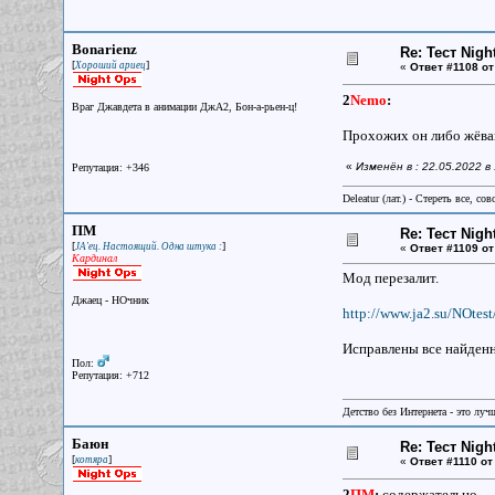
Bonarienz
Re: Тест Nig
[
]
Хороший ариец
«
Ответ #1108 от
2
Nemo
:
Враг Джавдета в анимации ДжА2, Бон-а-рьен-ц!
Прохожих он либо жёв
«
Изменён в : 22.05.2022 в
Репутация: +346
Deleatur (лат.) - Стереть все, сов
ПМ
Re: Тест Nig
[
]
JA'ец. Настоящий. Одна штука :
«
Ответ #1109 от
Кардинал
Мод перезалит.
Джаец - НОчник
http://www.ja2.su/NOtes
Исправлены все найденн
Пол:
Репутация: +712
Детство без Интернета - это луч
Баюн
Re: Тест Nig
[
]
котяра
«
Ответ #1110 от
2
ПМ
:
содержательно