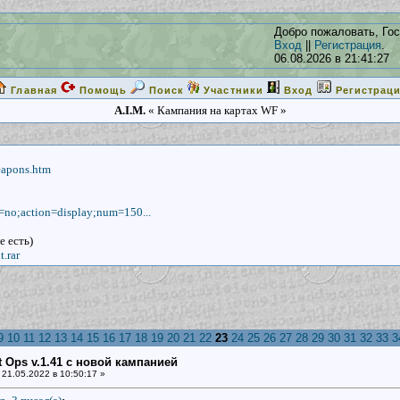
Добро пожаловать, Гос
Вход
||
Регистрация
.
06.08.2026 в 21:41:27
Главная
Помощь
Поиск
Участники
Вход
Регистрац
A.I.M.
« Кампания на картах WF »
eapons.htm
d=no;action=display;num=150...
е есть)
.rar
9
10
11
12
13
14
15
16
17
18
19
20
21
22
23
24
25
26
27
28
29
30
31
32
33
3
ht Ops v.1.41 с новой кампанией
21.05.2022 в 10:50:17 »