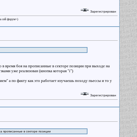
Зарегистрирован
на сей форум=)
 в время боя на прописанные в секторе позиции при выходе на
зками уже реализован (кнопка которая "i")
ем" а по факту как это работает изучаешь походу пьессы и то у
Зарегистрирован
а прописанные в секторе позиции