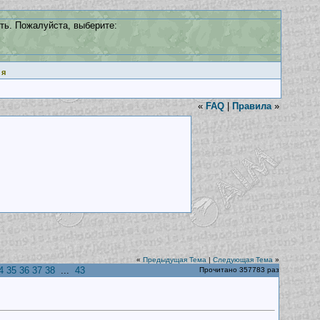
ть. Пожалуйста, выберите:
ия
«
FAQ
|
Правила
»
«
Предыдущая Тема
|
Следующая Тема
»
4
35
36
37
38
...
43
Прочитано 357783 раз