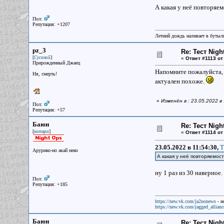
А какая у неё повторяем
Пол:
Репутация: +1207
Летний дождь наливает в бутылк
pz_3
Re: Тест Nig
[
]
Сусаний
«
Ответ #1113 от
Прирожденный Джаец
Напомните пожалуйста, а
Ня, смерть!
актуален похоже.
«
Изменён в : 23.05.2022 в
Пол:
Репутация: +57
Баюн
Re: Тест Nig
[
]
котяра
«
Ответ #1114 от
23.05.2022 в 11:54:30,
Т
Арурико-но акай неко
А какая у неё повторяемос
ну 1 раз из 30 наверное.
Пол:
Репутация: +185
https://new.vk.com/ja2nonews
- н
https://new.vk.com/jagged_allianc
Баюн
Re: Тест Nig