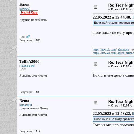
Баюн
Re: Тест Nig
[
]
котяра
«
Ответ #1105 от
22.05.2022 в 15:44:48,
Т
Арурико-но акай неко
Если найти для них упор (м
я все никак не могу прот
Пол:
Репутация: +185
https://new.vk.com/ja2nonews
- н
https://new.vk.com/jagged_allianc
TolikA2000
Re: Тест Nig
[
]
Толя-я-я-ян!
«
Ответ #1106 от
Псих
Понял в чем дело в сли
Я люблю этот Форум!
Репутация: +13
Nemo
Re: Тест Nig
[
]
капитан
«
Ответ #1107 от
Прирожденный Джаец
22.05.2022 в 15:53:22,
Б
Я люблю этот Форум!
я все никак не могу протес
Тока из окон по прохож
Репутация: +114