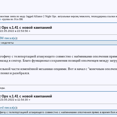
овостная лента по моду Jagged Alliance 2 Night Ops. актуальные версии,ченжлоги, техподдержка.ссылки 
e
-группа по JA в ВК
ht Ops v.1.41 с новой кампанией
22.05.2022 в 22:53:56 »
М писал(a)
:
е недочеты
гофичу с телепортацией атакующего совместно с наёмниками ополчения прямо
 назад в сектор. Благо функционал сохранения позиций ополченцев между загру
тельной части изменённой механики опциями. Вот я начал с "конечным ополчени
 понял и разобрался.
боды.
ht Ops v.1.41 с новой кампанией
23.05.2022 в 11:54:30 »
ed писал(a)
:
фичу с телепортацией атакующего совместно с наёмниками ополчения прямо в время боя н