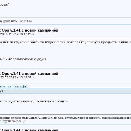
ость?
у двора ночь... (с) В.Цой
ht Ops v.1.41 с новой кампанией
23.05.2022 в 13:17:20 »
 нет ли случайно какой то чудо кнопки, которая группирует предметы в инвент
 13:17:42 пользователем: pz_3
»
ht Ops v.1.41 с новой кампанией
23.05.2022 в 13:49:39 »
ерапевт писал(a)
:
ть?
 если задаться целью, то можно и словить.
овостная лента по моду Jagged Alliance 2 Night Ops. актуальные версии,ченжлоги, техподдержка.ссылки 
e
-группа по JA в ВК
ht Ops v.1.41 с новой кампанией