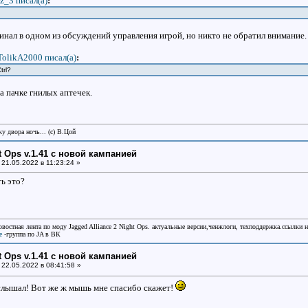
z_3 писал(a)
:
минал в одном из обсуждений управления игрой, но никто не обратил внимание.
TolikA2000 писал(a)
:
trl?
а пачке гнилых аптечек.
у двора ночь... (с) В.Цой
ht Ops v.1.41 с новой кампанией
21.05.2022 в 11:23:24 »
ть это?
овостная лента по моду Jagged Alliance 2 Night Ops. актуальные версии,ченжлоги, техподдержка.ссылки 
e
-группа по JA в ВК
ht Ops v.1.41 с новой кампанией
22.05.2022 в 08:41:58 »
 слышал! Вот же ж мышь мне спасибо скажет!