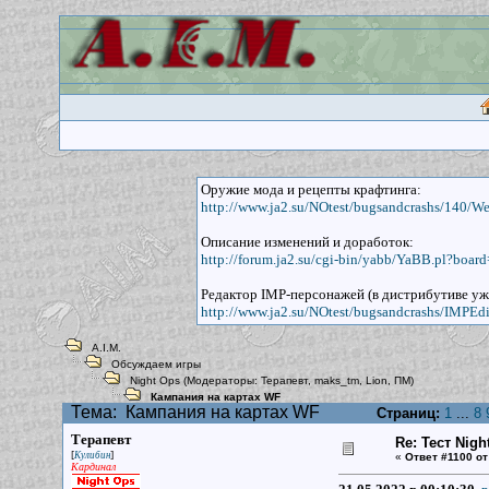
Оружие мода и рецепты крафтинга:
http://www.ja2.su/NOtest/bugsandcrashs/140/W
Описание изменений и доработок:
http://forum.ja2.su/cgi-bin/yabb/YaBB.pl?boar
Редактор IMP-персонажей (в дистрибутиве уж
http://www.ja2.su/NOtest/bugsandcrashs/IMPEdit
A.I.M.
Обсуждаем игры
Night Ops
(Модераторы:
Терапевт
,
maks_tm
,
Lion
,
ПМ
)
Кампания на картах WF
Тема:
Кампания на картах WF
Страниц:
1
...
8
Терапевт
Re: Тест Nig
[
]
Кулибин
«
Ответ #1100 от
Кардинал