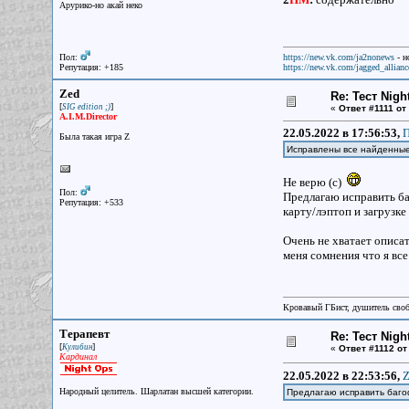
Арурико-но акай неко
Пол:
https://new.vk.com/ja2nonews
- н
Репутация: +185
https://new.vk.com/jagged_allianc
Zed
Re: Тест Nig
[
]
SIG edition ;)
«
Ответ #1111 от
A.I.M.Director
22.05.2022 в 17:56:53,
П
Была такая игра Z
Исправлены все найденны
Не верю (с)
Пол:
Предлагаю исправить ба
Репутация: +533
карту/лэптоп и загрузке
Очень не хватает описа
меня сомнения что я все
Кровавый ГБист, душитель сво
Терапевт
Re: Тест Nig
[
]
Кулибин
«
Ответ #1112 от
Кардинал
22.05.2022 в 22:53:56,
Z
Народный целитель. Шарлатан высшей категории.
Предлагаю исправить баго