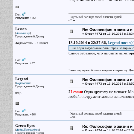
Пол:
- Удельный вес ядра твоей планеты думай!
Репутация: +864
- Эээ...
Lestan
Re: Философия о жизни и 
[
]
Лестанище
«
Ответ #472 от
13.10.2014 в 23:34
Прирожденный Джаец
13.10.2014 в 22:37:36,
Legend писал(a
ЖидомассонЪ - Сионист
Ещё один актуальный баян: Урок, который с
Самое забавное, что на сайте на кото
Пол:
Репутация: +57
Ватнички, нужно больше минусов в кармочку. Дае
Legend
Re: Философия о жизни и 
[
]
Переводчик
«
Ответ #473 от
13.10.2014 в 23:52
Прирожденный Джаец
2
Lestan
:
Одно другому не мешает. Можн
надА
любой инструмент можно использовать к
Пол:
- Удельный вес ядра твоей планеты думай!
Репутация: +864
- Эээ...
Green Eyes
Re: Философия о жизни и 
[
]
Добрый волшебник
«
Ответ #474 от
14.10.2014 в 02:32
Прирожденный Джаец