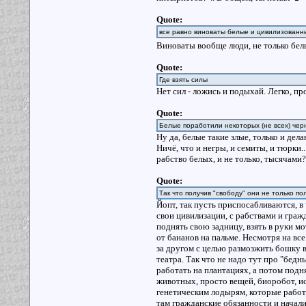
Quote:
все равно виноваты белые и цивилизованн
Виноваты вообще люди, не только белы
Quote:
Где взять силы
Нет сил - ложись и подыхай. Легко, пр
Quote:
Белые поработили некоторых (не всех) черн
Ну да, белые такие злые, только и де
Ничё, что и негры, и семиты, и тюрки..
рабство белых, и не только, тысячами? 
Quote:
Так что получив "свободу" они не только по
Йопт, так пусть приспосабливаются, в 
свои цивилизации, с рабствами и граж
поднять свою задницу, взять в руки м
от бананов на пальме. Несмотря на вс
за другом с целью размозжить бошку 
театра. Так что не надо тут про "бед
работать на плантациях, а потом подня
животных, просто вещей, биоробот, ис
генетическим лодырям, которые работа
там гражданские обязанности и начали