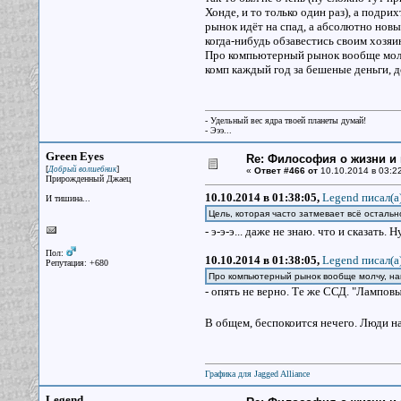
Хонде, и то только один раз), а подр
рынок идёт на спад, а абсолютно нов
когда-нибудь обзавестись своим хозяин
Про компьютерный рынок вообще молчу
комп каждый год за бешеные деньги, до
- Удельный вес ядра твоей планеты думай!
- Эээ...
Green Eyes
Re: Философия о жизни и 
[
]
Добрый волшебник
«
Ответ #466 от
10.10.2014 в 03:22
Прирожденный Джаец
10.10.2014 в 01:38:05,
Legend писал(a
И тишина...
Цель, которая часто затмевает всё остальн
- э-э-э... даже не знаю. что и сказать. 
Пол:
10.10.2014 в 01:38:05,
Legend писал(a
Репутация: +680
Про компьютерный рынок вообще молчу, нак
- опять не верно. Те же ССД. "Ламповы
В общем, беспокоится нечего. Люди на
Графика для Jagged Alliance
Legend