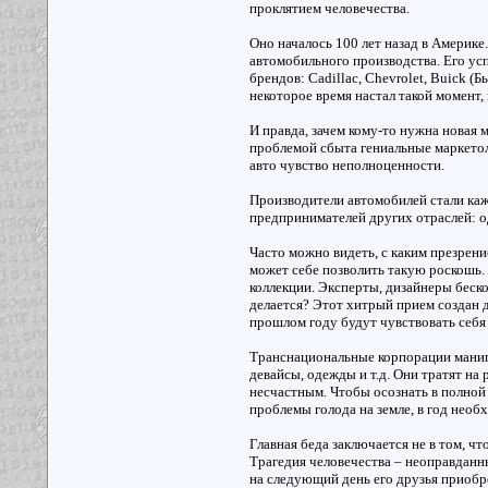
проклятием человечества.
Оно началось 100 лет назад в Америке
автомобильного производства. Его ус
брендов: Cadillac, Chevrolet, Buick 
некоторое время настал такой момент,
И правда, зачем кому-то нужна новая 
проблемой сбыта гениальные маркето
авто чувство неполноценности.
Производители автомобилей стали каж
предпринимателей других отраслей: од
Часто можно видеть, с каким презрен
может себе позволить такую роскошь.
коллекции. Эксперты, дизайнеры беско
делается? Этот хитрый прием создан д
прошлом году будут чувствовать себя
Транснациональные корпорации манип
девайсы, одежды и т.д. Они тратят на 
несчастным. Чтобы осознать в полной 
проблемы голода на земле, в год необ
Главная беда заключается не в том, 
Трагедия человечества – неоправданны
на следующий день его друзья приобре