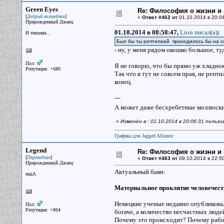
Green Eyes
Re: Философия о жизни и 
[
]
Добрый волшебник
«
Ответ #462 от
01.10.2014 в 20:04
Прирожденный Джаец
01.10.2014 в 08:58:47,
Lion писал(a)
:
И тишина...
Был бы ты рептилией приходилось бы на со
- ну, у меня рядом окошко большое, ту
Пол:
Я не говорю, что бы прямо уж хладнок
Репутация: +680
Так что я тут не совсем прав, не репт
конец.
---
А может даже бесхребетные моллюски.
«
Изменён в : 01.10.2014 в 20:06:31 польз
Графика для Jagged Alliance
Legend
Re: Философия о жизни и 
[
]
Переводчик
«
Ответ #463 от
09.10.2014 в 22:50
Прирожденный Джаец
Актуальный баян:
надА
Материальное проклятие человечест
Немецкие ученые недавно опубликовал
Пол:
Репутация: +864
богаче, а количество несчастных люд
Почему это происходит? Почему работ