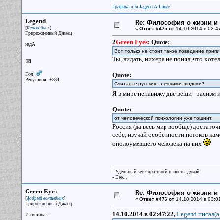
Графика для Jagged Alliance
Legend
Re: Философия о жизни и 
[
]
Переводчик
«
Ответ #475 от
14.10.2014 в 02:47
Прирожденный Джаец
2
Green Eyes
:
Quote:
надА
Вот только не стоит такое поведение прип
Ты, видать, нихера не понял, что хотел
Пол:
Quote:
Репутация: +864
Считаете русских - лучшими людьми?
Я в мире ненавижу две вещи - расизм 
Quote:
от человеческой психологии уже тошнит.
Россия (да весь мир вообще) достаточн
себе, изучай особенности потоков ка
ополоумевшего человека на них
- Удельный вес ядра твоей планеты думай!
- Эээ...
Green Eyes
Re: Философия о жизни и 
[
]
Добрый волшебник
«
Ответ #476 от
14.10.2014 в 03:01
Прирожденный Джаец
14.10.2014 в 02:47:22,
Legend писал(a
И тишина...