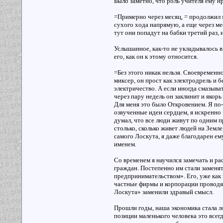
Было заметно, что роль учителя ему н
=Примерно через месяц, = продолжил м
сухого хода напрямую, а еще через ме
тут они попадут на бабки третий раз,
Услышанное, как-то не укладывалось в
его, как он к этому относится.
=Без этого никак нельзя. Своевремен
миксер, он прост как электродрель и б
электричество. А если иногда смазыва
через пару недель он заклинит и якорь
Для меня это было Откровением. Я по-
озвученные идеи сердцем, я искренно 
думал, что все люди живут по одним п
столько, сколько живет людей на Земле
самого Лоскута, я даже благодарен ему
именем.
Со временем я научился замечать и р
граждан. Постепенно им стали заменят
предпринимательством». Его, уже как
частные фирмы и корпорации проводя 
Лоскута» заменили здравый смысл.
Прошли годы, наша экономика стала ло
позиции маленького человека это всегд