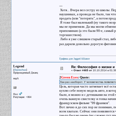
---
Хотя... Вчера вел сестру из школы. Пе
наушниках, а провода не было, так что
продать (или "потерять", а потом прод
Я тоже был маленький (ну такого возр
мы не применяли. Да мы могли обмениват
припоминаю (а это были 90-е, самый р
торгашеством).
Либо я уже слишком старый стал, либо
раз дарили довольно дорогую фиговину
Графика для Jagged Alliance
Legend
Re: Философия о жизни и 
[
]
Переводчик
«
Ответ #465 от
10.10.2014 в 01:38
Прирожденный Джаец
2
Green Eyes
:
Quote:
надА
Как раз наоборот. У человечества появляетс
Цель, которая часто затмевает всё ост
куплю себе новую модель авто, в кото
Пол:
было, и можно и с детишками на этой
Репутация: +864
очень важную свистелку и гонка начин
французском фильме "99 франков".
Вот лично я до сих пор не понимаю, п
всем хватало. Сейчас они появляются 
так-то был не очень (ну сложно тут п