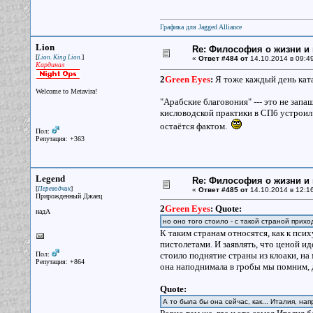
Графика для Jagged Alliance
Lion
Re: Философия о жизни и 
[
]
Lion. King Lion.
«
Ответ #484 от
14.10.2014 в 09:49
Кардинал
2
Green Eyes
:
Я тоже каждый день катаю
Welcome to Metavira!
"Арабские благовония" --- это не запа
кисловодской практики в СПб устроил 
остаётся фактом.
Пол:
Репутация: +363
Legend
Re: Философия о жизни и 
[
]
Переводчик
«
Ответ #485 от
14.10.2014 в 12:16
Прирожденный Джаец
2
Green Eyes
:
Quote:
надА
но оно того стоило - с такой страной прихо
К таким странам относятся, как к псих
пистолетами. И заявлять, что ценой 
Пол:
стоило поднятие страны из клоаки, на
Репутация: +864
она наподнимала в гробы мы помним,
Quote:
А то была бы она сейчас, как... Италия, на