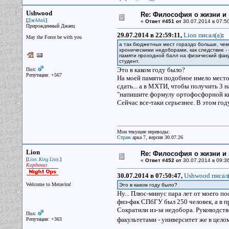
Ushwood
Re: Философия о жизни и 
[
]
ДжАдай
«
Ответ #451 от
30.07.2014 в 07:50
Прирожденный Джаец
29.07.2014 в 22:59:11,
Lion писал(a)
:
May the Force be with you
а так бюджетных мест гораздо больше, чем
хроническими недоборами, как следствие - 
памяти проходной балл на физический факу
студент.
Это в каком году было?
Пол:
Репутация: +567
На моей памяти подобное имело место
сдать... а в МХТИ, чтобы получить 3 
"напишите формулу ортофосфорной кис
Сейчас все-таки серьезнее. В этом го
Мои текущие переводы:
Страж
арка 7, версия 30.07.26
Lion
Re: Философия о жизни и 
[
]
Lion. King Lion.
«
Ответ #452 от
30.07.2014 в 09:36
Кардинал
30.07.2014 в 07:50:47,
Ushwood писал(
Welcome to Metavira!
Это в каком году было?
Ну... Плюс-минус пара лет от моего по
физ-фак СПбГУ был 250 человек, а в п
Сократили из-за недобора. Руководст
Пол:
факультетами - университет же в цел
Репутация: +363