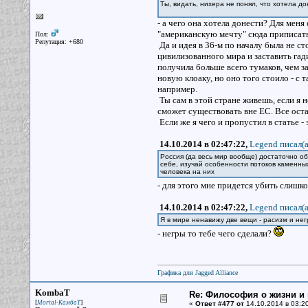
Ты, видать, нихера не понял, что хотела до
- а чего она хотела донести? Для меня
"американскую мечту" сюда приписать 
Пол:
Репутация: +680
Да и идея в 36-м по началу была не ст
цивилизованного мира и заставить гад
получила больше всего тумаков, чем за
новую клоаку, но оно того стоило - с т
например.
Ты сам в этой стране живешь, если я н
сможет существовать вне ЕС. Все остал
Если же я чего и пропустил в статье 
14.10.2014 в 02:47:22,
Legend писал(a
Россия (да весь мир вообще) достаточно обш
себе, изучай особенности потоков каменны
человека на них
- для этого мне придется убить слишк
14.10.2014 в 02:47:22,
Legend писал(a
Я в мире ненавижу две вещи - расизм и нег
- негры то тебе чего сделали?
Графика для Jagged Alliance
KombaT
Re: Философия о жизни и 
[
]
Mortal-КамбаТ
«
Ответ #477 от
14.10.2014 в 03:20