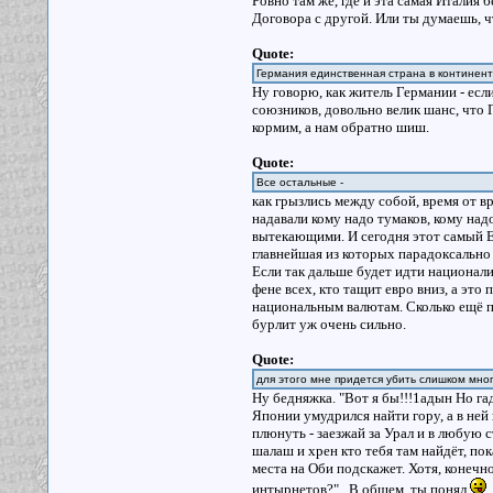
Ровно там же, где и эта самая Италия
Договора с другой. Или ты думаешь, ч
Quote:
Германия единственная страна в континент
Ну говорю, как житель Германии - есл
союзников, довольно велик шанс, что 
кормим, а нам обратно шиш.
Quote:
Все остальные -
как грызлись между собой, время от в
надавали кому надо тумаков, кому над
вытекающими. И сегодня этот самый 
главнейшая из которых парадоксально
Если так дальше будет идти национали
фене всех, кто тащит евро вниз, а это
национальным валютам. Сколько ещё пр
бурлит уж очень сильно.
Quote:
для этого мне придется убить слишком мно
Ну бедняжка. "Вот я бы!!!1адын Но га
Японии умудрился найти гору, а в ней 
плюнуть - заезжай за Урал и в любую 
шалаш и хрен кто тебя там найдёт, пок
места на Оби подскажет. Хотя, конечно
интырнетов?".. В общем, ты понял