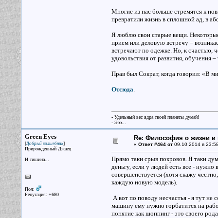
Многие из нас больше стремятся к но
превратили жизнь в сплошной ад, в а
Я люблю свои старые вещи. Некоторые 
прием или деловую встречу – возникает
встречают по одежке. Но, к счастью,
удовольствия от развития, обучения 
Прав был Сократ, когда говорил: «В ми
Отсюда
.
- Удельный вес ядра твоей планеты думай!
- Эээ...
Green Eyes
Re: Философия о жизни и 
[
]
Добрый волшебник
«
Ответ #464 от
09.10.2014 в 23:58
Прирожденный Джаец
Прямо таки срыв покровов. Я таки дума
И тишина...
деньгу, если у людей есть все - нужно
совершенствуется (хотя скажу честно,
каждую новую модель).
Пол:
Репутация: +680
А вот по поводу несчастья - я тут не 
машину ему нужно горбатится на работ
понятие как шоппинг - это своего род