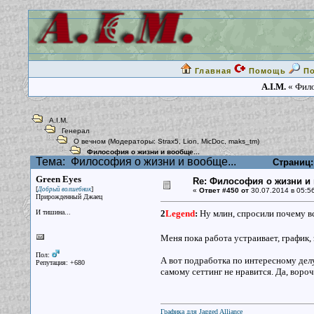
Главная
Помощь
П
A.I.M.
« Фило
A.I.M.
Генерал
О вечном
(Модераторы:
Strax5
,
Lion
,
MicDoc
,
maks_tm
)
Философия о жизни и вообще...
Тема:
Философия о жизни и вообще...
Страниц:
Green Eyes
Re: Философия о жизни и 
[
]
Добрый волшебник
«
Ответ #450 от
30.07.2014 в 05:56
Прирожденный Джаец
И тишина...
2
Legend
:
Ну млин, спросили почему вс
Меня пока работа устраивает, график, 
Пол:
А вот подработка по интересному делу 
Репутация: +680
самому сеттинг не нравится. Да, вороч
Графика для Jagged Alliance