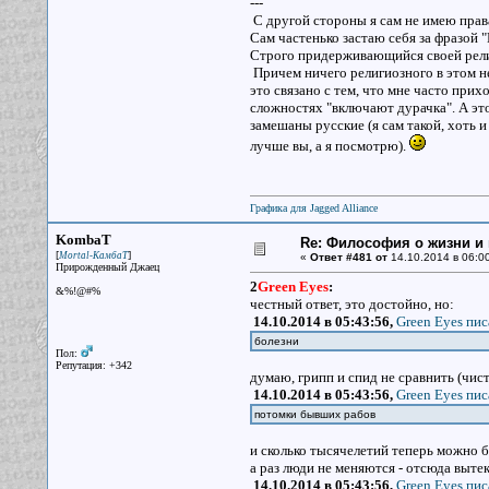
---
С другой стороны я сам не имею права
Сам частенько застаю себя за фразой 
Строго придерживающийся своей религ
Причем ничего религиозного в этом не
это связано с тем, что мне часто прих
сложностях "включают дурачка". А это 
замешаны русские (я сам такой, хоть 
лучше вы, а я посмотрю).
Графика для Jagged Alliance
KombaT
Re: Философия о жизни и 
[
]
Mortal-КамбаТ
«
Ответ #481 от
14.10.2014 в 06:00
Прирожденный Джаец
2
Green Eyes
:
&%!@#%
честный ответ, это достойно, но:
14.10.2014 в 05:43:56,
Green Eyes пис
болезни
Пол:
Репутация: +342
думаю, грипп и спид не сравнить (чис
14.10.2014 в 05:43:56,
Green Eyes пис
потомки бывших рабов
и сколько тысячелетий теперь можно б
а раз люди не меняются - отсюда выте
14.10.2014 в 05:43:56,
Green Eyes пис