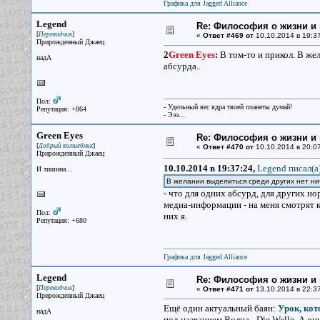
Графика для Jagged Alliance
Legend
Re: Философия о жизни и 
[
]
Переводчик
«
Ответ #469 от
10.10.2014 в 19:37
Прирожденный Джаец
2
Green Eyes
:
В том-то и прикол. В жел
надА
абсурда..
Пол:
- Удельный вес ядра твоей планеты думай!
Репутация: +864
- Эээ...
Green Eyes
Re: Философия о жизни и 
[
]
Добрый волшебник
«
Ответ #470 от
10.10.2014 в 20:07
Прирожденный Джаец
10.10.2014 в 19:37:24,
Legend писал(a
И тишина...
В желании выделиться среди других нет нич
- что для одних абсурд, для других но
медиа-информации - на меня смотрят к
Пол:
них я.
Репутация: +680
Графика для Jagged Alliance
Legend
Re: Философия о жизни и 
[
]
Переводчик
«
Ответ #471 от
13.10.2014 в 22:37
Прирожденный Джаец
Ещё один актуальный баян:
Урок, кот
надА
под названием Волна - Die Welle. А он