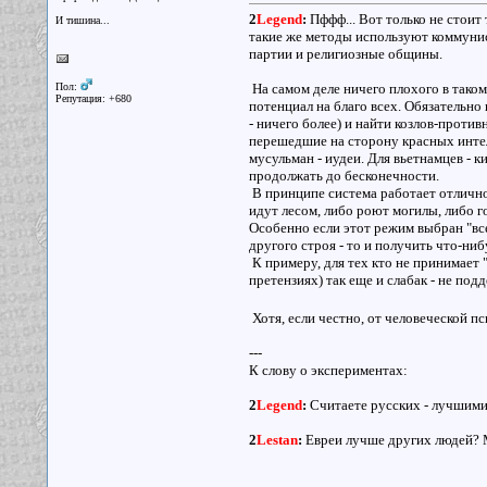
2
Legend
:
Пффф... Вот только не стоит
И тишина...
такие же методы используют коммунис
партии и религиозные общины.
Пол:
На самом деле ничего плохого в таком
Репутация: +680
потенциал на благо всех. Обязательно
- ничего более) и найти козлов-против
перешедшие на сторону красных интел
мусульман - иудеи. Для вьетнамцев - 
продолжать до бесконечности.
В принципе система работает отлично 
идут лесом, либо роют могилы, либо го
Особенно если этот режим выбран "вс
другого строя - то и получить что-ни
К примеру, для тех кто не принимает 
претензиях) так еще и слабак - не по
Хотя, если честно, от человеческой п
---
К слову о экспериментах:
2
Legend
:
Считаете русских - лучшими
2
Lestan
:
Евреи лучше других людей? 