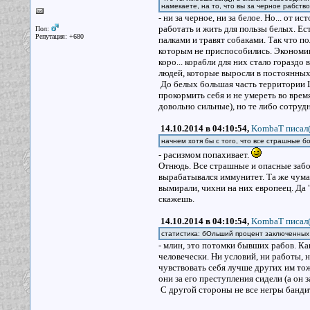
намекаете, на то, что вы за черное рабство
- ни за черное, ни за белое. Но... от 
работать и жить для пользы белых. Ест
Пол:
Репутация: +680
палками и травят собаками. Так что по
которым не приспособились. Экономика
коро... корабли для них стало гораздо
людей, которые выросли в постоянных
До белых большая часть территории Ц
прокормить себя и не умереть во врем
довольно сильные), но те либо сотруд
14.10.2014 в 04:10:54,
KombaT писал(
начнем хотя бы с того, что все страшные б
- расизмом попахивает.
Отнюдь. Все страшные и опасные забол
вырабатывался иммунитет. Та же чума
вымирали, чихни на них европеец. Да "
скажешь.
14.10.2014 в 04:10:54,
KombaT писал(
статистика: бОльший процент заключенных 
- млин, это потомки бывших рабов. Ка
человечески. Ни условий, ни работы, 
чувствовать себя лучше других им тож
они за его преступления сидели (а он 
С другой стороны не все негры бандиты