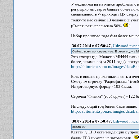
У механиков на мат-мехе проблемы с н
регулярно на старте бывает более пол
специальность -> приходит ЦУ сверху:
толку-то нас сейчас 13 человек (с учё
(Смертность превысила 50%
)
Набор прошлого года был более-менее 
30.07.2014 в 07:50:47,
Ushwood писал
Сейчас все-таки серьезнее. В этом году в
Это смотря где. Может в МИФИ сильно
более, экзаменов) за 2011 год (я посту
http://abiturient.spbu.ru/images/dataB
Есть и вполне приличные, а есть и оче
Смотрим строчку "Радиофизика" (госбю
На договорную форму - 103 балла.
Строчка "Физика" (госбюджет) - 122 ба
На следующий год баллы были выше.
http://abiturient.spbu.ru/images/dataB
30.07.2014 в 07:50:47,
Ushwood писал
около 90
Кстати, у ЕГЭ есть тенденция к упро
баллы ЕГЭ никогда не затрагивали.