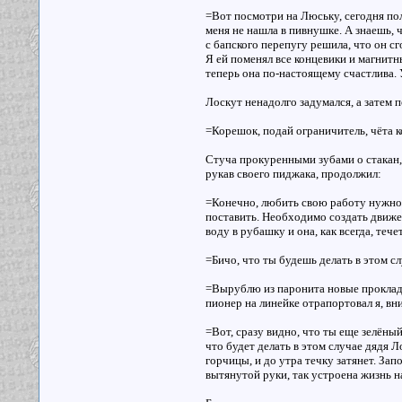
=Вот посмотри на Люську, сегодня пол 
меня не нашла в пивнушке. А знаешь, ч
с бапского перепугу решила, что он сг
Я ей поменял все концевики и магнитный
теперь она по-настоящему счастлива. 
Лоскут ненадолго задумался, а затем 
=Корешок, подай ограничитель, чёта 
Стуча прокуренными зубами о стакан,
рукав своего пиджака, продолжил:
=Конечно, любить свою работу нужно, 
поставить. Необходимо создать движе
воду в рубашку и она, как всегда, тече
=Бичо, что ты будешь делать в этом с
=Вырублю из паронита новые прокладк
пионер на линейке отрапортовал я, в
=Вот, сразу видно, что ты еще зелёны
что будет делать в этом случае дядя 
горчицы, и до утра течку затянет. За
вытянутой руки, так устроена жизнь н