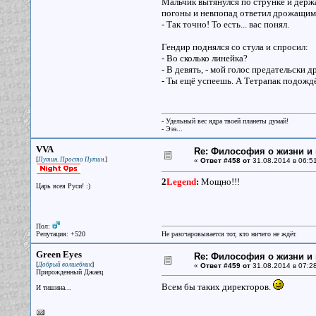
Мальчик вытянулся по струнке и держа
погоны и невпопад ответил дрожащим
- Так точно! То есть... вас понял.
Гендир поднялся со стула и спросил:
- Во сколько линейка?
- В девять, - мой голос предательски д
- Ты ещё успеешь. А Тетрапак подождё
- Удельный вес ядра твоей планеты думай!
- Эээ...
VVA
Re: Философия о жизни и 
[
]
Путин. Просто Путин.
«
Ответ #458 от
31.08.2014 в 06:51
2
Legend
:
Мощно!!!
Царь всея Руси! :)
Пол:
Репутация: +520
Не разочаровывается тот, кто ничего не ждёт.
Green Eyes
Re: Философия о жизни и 
[
]
Добрый волшебник
«
Ответ #459 от
31.08.2014 в 07:28
Прирожденный Джаец
Всем бы таких директоров.
И тишина...