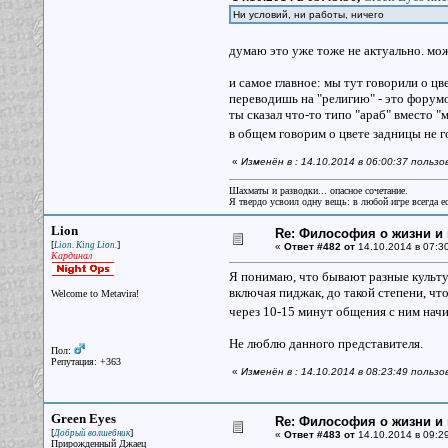
Ни условий, ни работы, ничего
думаю это уже тоже не актуально. мо
и самое главное: мы тут говорили о ц
переводишь на "религию" - это форумо
ты сказал что-то типо "араб" вместо "
в общем говорим о цвете задницы не г
«
Изменён в : 14.10.2014 в 06:00:37 поль
Шахматы и разводки... опасное сочетание.
Я твердо усвоил одну вещь: в любой игре всегда ес
Lion
Re: Философия о жизни и 
[
]
Lion. King Lion.
«
Ответ #482 от
14.10.2014 в 07:30
Кардинал
Я понимаю, что бывают разные культур
включая пиджак, до такой степени, что
Welcome to Metavira!
через 10-15 минут общения с ним начи
Не люблю данного представителя.
Пол:
Репутация: +363
«
Изменён в : 14.10.2014 в 08:23:49 пользо
Green Eyes
Re: Философия о жизни и 
[
]
Добрый волшебник
«
Ответ #483 от
14.10.2014 в 09:29
Прирожденный Джаец