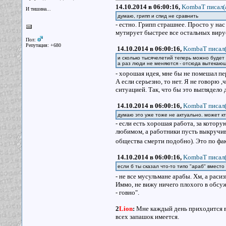
14.10.2014 в 06:00:16,
KombaT писал(
И тишина...
думаю, грипп и спид не сравнить
- естно. Грипп страшнее. Просто у на
мутирует быстрее все остальных виру
Пол:
Репутация: +680
14.10.2014 в 06:00:16,
KombaT писал(
и сколько тысячелетий теперь можно будет
а раз люди не меняются - отсюда вытекающ
- хорошая идея, мне бы не помешал п
А если серьезно, то нет. Я не говорю 
ситуацией. Так, что бы это выглядело
14.10.2014 в 06:00:16,
KombaT писал(
думаю это уже тоже не актуально. может кт
- если есть хорошая работа, за котору
любимом, а работники пусть выкручива
общества смерти подобно). Это по факт
14.10.2014 в 06:00:16,
KombaT писал(
если б ты сказал что-то типо "араб" вместо
- не все мусульмане арабы. Хм, а раси
Иммо, не вижу ничего плохого в обсужд
- говно".
2
Lion
:
Мне каждый день приходится в м
всех запашок имеется.