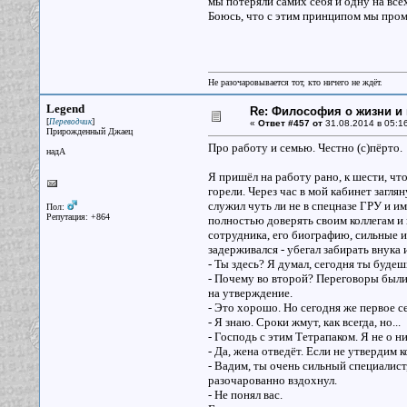
мы потеряли самих себя и одну на вс
Боюсь, что с этим принципом мы промо
Не разочаровывается тот, кто ничего не ждёт.
Legend
Re: Философия о жизни и 
[
]
Переводчик
«
Ответ #457 от
31.08.2014 в 05:16
Прирожденный Джаец
Про работу и семью. Честно (с)пёрто.
надА
Я пришёл на работу рано, к шести, чт
горели. Через час в мой кабинет загля
служил чуть ли не в спецназе ГРУ и и
Пол:
Репутация: +864
полностью доверять своим коллегам и
сотрудника, его биографию, сильные и
задерживался - убегал забирать внука и
- Ты здесь? Я думал, сегодня ты будеш
- Почему во второй? Переговоры были
на утверждение.
- Это хорошо. Но сегодня же первое с
- Я знаю. Сроки жмут, как всегда, но...
- Господь с этим Тетрапаком. Я не о н
- Да, жена отведёт. Если не утвердим 
- Вадим, ты очень сильный специалист,
разочарованно вздохнул.
- Не понял вас.