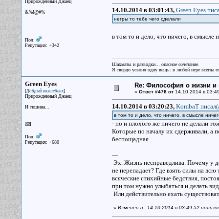
Прирожденный Джаец
14.10.2014 в 03:01:43,
Green Eyes писа
&%!@#%
негры то тебе чего сделали
в том то и дело, что ничего, в смысле
Пол:
Репутация: +342
Шахматы и разводки... опасное сочетание.
Я твердо усвоил одну вещь: в любой игре всегда ес
Green Eyes
Re: Философия о жизни и 
[
]
Добрый волшебник
«
Ответ #478 от
14.10.2014 в 03:49
Прирожденный Джаец
14.10.2014 в 03:20:23,
KombaT писал(
И тишина...
в том то и дело, что ничего, в смысле ниче
- но и плохого же ничего не делали то
Которые по началу их сдерживали, а п
Пол:
беспощадная.
Репутация: +680
---
Эх. Жизнь несправедлива. Почему у дет
не перепадает? Где взять силы на всю
всяческие стихийные бедствия, посто
при том нужно улыбаться и делать вид,
Или действительно ехать существоват
«
Изменён в : 14.10.2014 в 03:49:52 польз