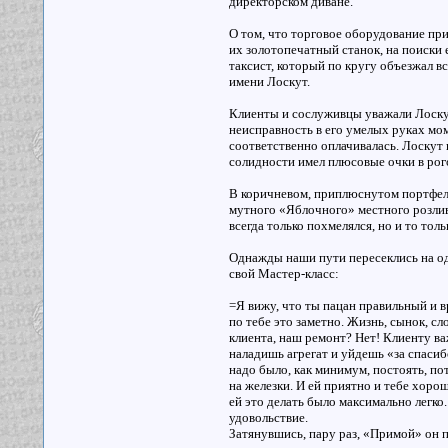
директорском диване.
О том, что торговое оборудование пр
их золотопечатный станок, на поиски
таксист, который по кругу объезжал в
имени Лоскут.
Клиенты и сослуживцы уважали Лоскут
неисправность в его умелых руках мо
соответственно оплачивалась. Лоскут 
солидности имел плюсовые очки в рого
В коричневом, приплюснутом портфеле
мутного «Яблочного» местного розлив
всегда только похмелялся, но и то толь
Однажды наши пути пересеклись на од
свой Мастер-класс:
=Я вижу, что ты пацан правильный и в
по тебе это заметно. Жизнь, сынок, с
клиента, наш ремонт? Нет! Клиенту ва
наладишь агрегат и уйдешь «за спасибо
надо было, как минимум, постоять, по
на железки. И ей приятно и тебе хорош
ей это делать было максимально легко.
удовольствие.
Затянувшись, пару раз, «Примой» он 