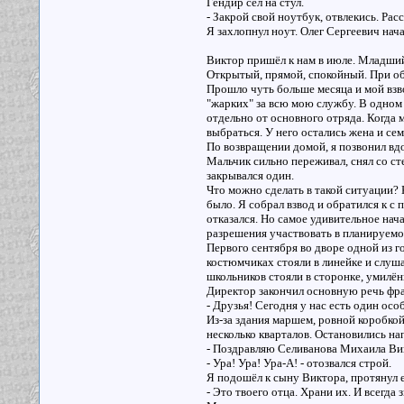
Гендир сел на стул.
- Закрой свой ноутбук, отвлекись. Расс
Я захлопнул ноут. Олег Сергеевич нача
Виктор пришёл к нам в июле. Младший
Открытый, прямой, спокойный. При общ
Прошло чуть больше месяца и мой взв
"жарких" за всю мою службу. В одном 
отдельно от основного отряда. Когда м
выбраться. У него остались жена и се
По возвращении домой, я позвонил вдо
Мальчик сильно переживал, снял со ст
закрывался один.
Что можно сделать в такой ситуации? 
было. Я собрал взвод и обратился к с
отказался. Но самое удивительное нач
разрешения участвовать в планируем
Первого сентября во дворе одной из г
костюмчиках стояли в линейке и слуш
школьников стояли в сторонке, умилё
Директор закончил основную речь фра
- Друзья! Сегодня у нас есть один ос
Из-за здания маршем, ровной коробкой
несколько кварталов. Остановились на
- Поздравляю Селиванова Михаила Вик
- Ура! Ура! Ура-А! - отозвался строй.
Я подошёл к сыну Виктора, протянул е
- Это твоего отца. Храни их. И всегда