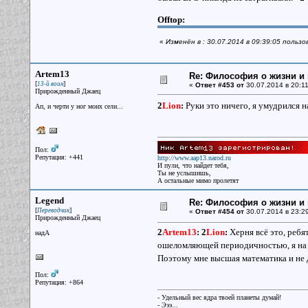
Offtop:
«
Изменён в : 30.07.2014 в 09:39:05 пользо
Artem13
Re: Философия о жизни и 
[
]
13-й воин
«
Ответ #453 от
30.07.2014 в 20:11
Прирожденный Джаец
2
Lion
:
Руки это ничего, я умудрился н
Ап, и черти у ног моих сели...
Пол:
Репутация: +441
http://www.aap13.narod.ru
И пули, что найдет тебя,
Ты не услышишь,
А остальные мимо пролетят
Legend
Re: Философия о жизни и 
[
]
Переводчик
«
Ответ #454 от
30.07.2014 в 23:29
Прирожденный Джаец
2
Artem13
:
2
Lion
:
Херня всё это, ребя
надА
ошеломляющей периодичностью, я на 
Поэтому мне высшая математика и не 
Пол:
Репутация: +864
- Удельный вес ядра твоей планеты думай!
- Эээ...