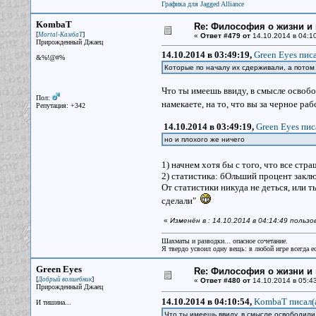
Графика для Jagged Alliance
KombaT
Re: Философия о жизни и 
[
]
Mortal-КамбаТ
«
Ответ #479 от
14.10.2014 в 04:10
Прирожденный Джаец
14.10.2014 в 03:49:19,
Green Eyes писа
&%!@#%
Которые по началу их сдерживали, а потом
Что ты имеешь ввиду, в смысле освобо
Пол:
намекаете, на то, что вы за черное ра
Репутация: +342
14.10.2014 в 03:49:19,
Green Eyes пис
но и плохого же ничего
1) начнем хотя бы с того, что все ст
2) статистика: бОльший процент заклю
От статистики никуда не деться, или т
сделали"
«
Изменён в : 14.10.2014 в 04:14:49 поль
Шахматы и разводки... опасное сочетание.
Я твердо усвоил одну вещь: в любой игре всегда ес
Green Eyes
Re: Философия о жизни и 
[
]
Добрый волшебник
«
Ответ #480 от
14.10.2014 в 05:43
Прирожденный Джаец
14.10.2014 в 04:10:54,
KombaT писал(
И тишина...
Что ты имеешь ввиду, в смысле освободили 