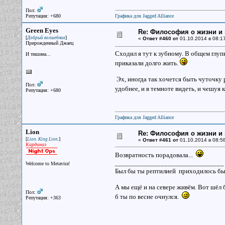
Пол:
Репутация: +680
Графика для Jagged Alliance
Green Eyes
Re: Философия о жизни и 
[
]
Добрый волшебник
«
Ответ #460 от
01.10.2014 в 08:17
Прирожденный Джаец
Сходил я тут к зубному. В общем глуп
И тишина...
приказали долго жить.
Эх, иногда так хочется быть чуточку 
Пол:
удобнее, и в темноте видеть, и чешуя
Репутация: +680
Графика для Jagged Alliance
Lion
Re: Философия о жизни и 
[
]
Lion. King Lion.
«
Ответ #461 от
01.10.2014 в 08:58
Кардинал
Возвратность порадовала...
_______________________________
Welcome to Metavira!
Был бы ты рептилией приходилось бы 
А мы ещё и на севере живём. Вот шёл б
Пол:
б ты по весне очнулся.
Репутация: +363