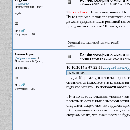
Re: Философия о жизни и 
[
]
Переводчик
«
Ответ #467 от
10.10.2014 в 07:22
Прирожденный Джаец
2
Green Eyes
:
Ну конечно, новый iОгры
надА
Ну вот примерно так проявляется новиз
да хоть тридцать. Если реальной выго
придумывают все эти "10 ядер, т.е. он
Пол:
Репутация: +864
- Удельный вес ядра твоей планеты думай!
- Эээ...
Green Eyes
Re: Философия о жизни и 
[
]
Добрый волшебник
«
Ответ #468 от
10.10.2014 в 17:42
Прирожденный Джаец
10.10.2014 в 07:22:09,
Legend писал(a
И тишина...
Ну ты понял.
- ну да. К примеру, я вот взял и купи
справляется (плюс все эти крызисы на
Пол:
буду его менять. Но попробуй объясни
Репутация: +680
Ну и по поводу рекламы, упомянутой в
плевать на остальных с высокой ветки 
старались выделиться из окружающих 
В современной жизни это стало доступ
людском мозге, что скажи кому-нибудь