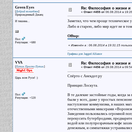
Green Eyes
Re: Философия о жизни и 
[
]
Добрый волшебник
«
Ответ #455 от
06.08.2014 в 19:26
Прирожденный Джаец
Заметил, что чем проще техническое у
И тишина...
Либо я старею, либо мир идет не в то
Offtop:
Пол:
Репутация: +680
«
Изменён в : 06.08.2014 в 19:31:15 польз
Графика для Jagged Alliance
VVA
Re: Философия о жизни и 
[
]
Путин. Просто Путин.
«
Ответ #456 от
29.08.2014 в 09:54
Спёрто с Анекдот.ру
Царь всея Руси! :)
Принцип Лоскута.
В те далекие застойные годы, когда за
Пол:
Репутация: +520
были у всех, даже у простых пенсионе
наступление коммунизма, в наших маг
отечественными миксерами «Воронеж
Заведения пользовались огромной поп
перекусить бутербродами, предварите
водой или полупрозрачным кофе захи
денежным, и симпатяжки устраивались