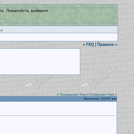
ть. Пожалуйста, выберите:
ия
«
FAQ
|
Правила
»
«
Предыдущая Тема
|
Следующая Тема
»
Прочитано 722767 раз