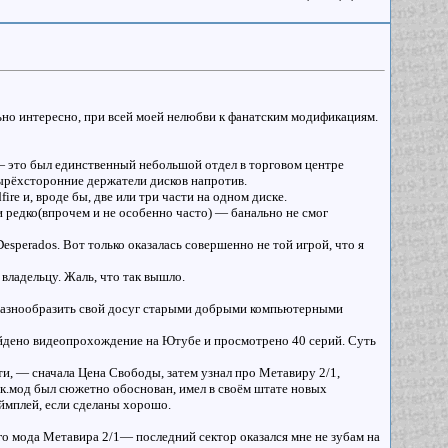
льно интересно, при всей моей нелюбви к фанатским модификациям.
 — это был единственный небольшой отдел в торговом центре
тырёхсторонние держатели дисков напротив.
ire и, вроде бы, две или три части на одном диске.
 и редко(впрочем и не особенно часто) — банально не смог
sperados. Вот только оказалась совершенно не той игрой, что я
владельцу. Жаль, что так вышло.
л разнообразить свой досуг старыми добрыми компьютерными
айдено видеопрохождение на Ютубе и просмотрено 40 серий. Суть
ути, — сначала Цена Свободы, затем узнал про Метавиру 2/1,
.к.мод был сюжетно обоснован, имел в своём штате новых
еймплей, если сделаны хорошо.
го мода Метавира 2/1— последний сектор оказался мне не зубам на