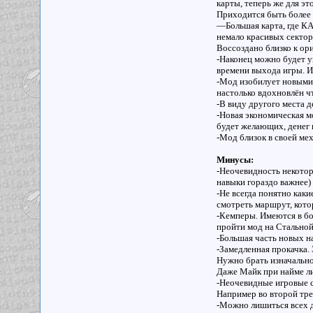
карты, теперь же для эт
Приходится быть более 
—Большая карта, где КА
немало красивых сектор
Воссоздано близко к ор
-Наконец можно будет у
времени выхода игры. И
-Мод изобилует новыми(
настолько вдохновлён ч
-В виду другого места 
-Новая экономическая мо
будет желающих, денег 
-Мод близок в своей ме
Минусы
:
-Неочевидность некотор
навыки гораздо важнее)
-Не всегда понятно каки
смотреть маршрут, кото
-Кемперы. Имеются в бо
пройти мод на Стальной
-Большая часть новых н
-Замедленная прокачка.
Нужно брать изначально
Даже Майк при найме ли
-Неочевидные игровые с
Например во второй тре
-Можно лишиться всех д