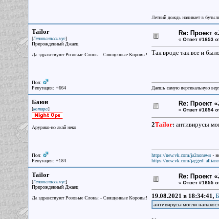
Летний дождь наливает в бутылк
Tailor
Re: Проект «
[
]
Гениталиссимус
«
Ответ #1653 о
Прирожденный Джаец
Так вроде так все и был
Да здравствуют Розовые Слоны - Священные Коровы!
Пол:
Репутация: +664
Даешь самую вертикальную верт
Баюн
Re: Проект «
[
]
котяра
«
Ответ #1654 о
2
Tailor
:
антивирусы мог
Арурико-но акай неко
Пол:
https://new.vk.com/ja2nonews
- н
Репутация: +184
https://new.vk.com/jagged_allianc
Tailor
Re: Проект «
[
]
Гениталиссимус
«
Ответ #1655 о
Прирожденный Джаец
19.08.2021 в 18:34:41,
Б
Да здравствуют Розовые Слоны - Священные Коровы!
антивирусы могли напако