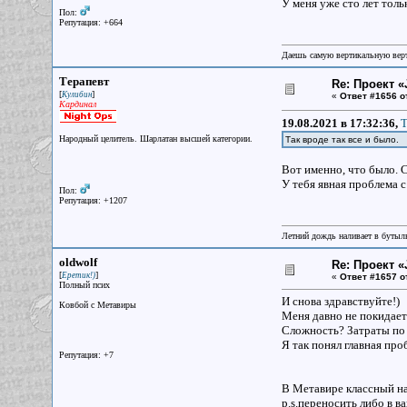
У меня уже сто лет толь
Пол:
Репутация: +664
Даешь самую вертикальную верт
Терапевт
Re: Проект «
[
]
Кулибин
«
Ответ #1656 о
Кардинал
19.08.2021 в 17:32:36,
T
Народный целитель. Шарлатан высшей категории.
Так вроде так все и было.
Вот именно, что было. С
У тебя явная проблема 
Пол:
Репутация: +1207
Летний дождь наливает в бутылк
oldwolf
Re: Проект «
[
]
Еретик!)
«
Ответ #1657 о
Полный псих
И снова здравствуйте!)
Ковбой с Метавиры
Меня давно не покидает
Сложность? Затраты по
Я так понял главная про
Репутация: +7
В Метавире классный на
p.s.переносить либо в в