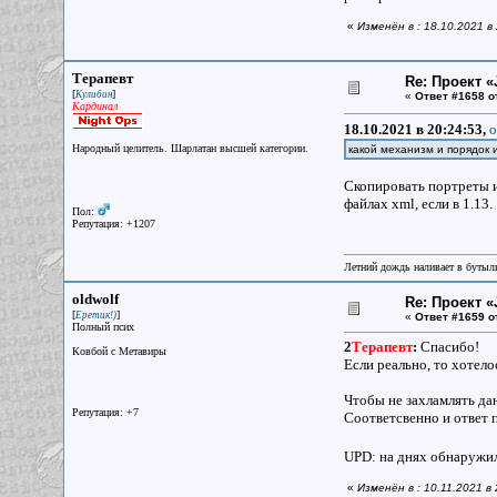
«
Изменён в : 18.10.2021 в
Терапевт
Re: Проект «
[
]
Кулибин
«
Ответ #1658 о
Кардинал
18.10.2021 в 20:24:53,
o
Народный целитель. Шарлатан высшей категории.
какой механизм и порядок
Скопировать портреты и
файлах xml, если в 1.13.
Пол:
Репутация: +1207
Летний дождь наливает в бутылк
oldwolf
Re: Проект «
[
]
Еретик!)
«
Ответ #1659 о
Полный псих
2
Терапевт
:
Спасибо!
Ковбой с Метавиры
Если реально, то хотело
Чтобы не захламлять да
Репутация: +7
Соответсвенно и ответ 
UPD: на днях обнаружил
«
Изменён в : 10.11.2021 в