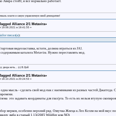
ко Авира стоИт, и все нормально работает.
икаль власти и самую управляемую мной демократию!
Jagged Alliance 2/1 Metavira»
т
19.08.2021 в 19:41:55 »
ailor писал(a)
:
тартовая видеозаставка, кстати, должна играться из JA1.
с содержимым каталога Metavira. Нужно переставлять мод.
у двора ночь... (с) В.Цой
Jagged Alliance 2/1 Metavira»
т
18.10.2021 в 20:24:53 »
 одна мысль - сделать свой мод-пак с наемниками из разных частей Джаггеда.
 времени.
блема это задавать координаты для глаз/рта. То есть их нельзя втупую скопиров
бор мерков, особенно верхний ряд. Озвучка Жнеца к Лео Келли на мой вкус п
аниллу либо в старый 1.13(2085 Wildfire или NO)