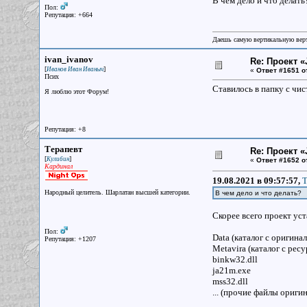
В чем дело и что делать
Пол:
Репутация: +664
Даешь самую вертикальную верт
ivan_ivanov
Re: Проект «
[
]
Иванов Иван Иваныч
«
Ответ #1651 о
Псих
Ставилось в папку с чис
Я люблю этот Форум!
Репутация: +8
Терапевт
Re: Проект «
[
]
Кулибин
«
Ответ #1652 о
Кардинал
19.08.2021 в 09:57:57,
T
Народный целитель. Шарлатан высшей категории.
В чем дело и что делать?
Скорее всего проект ус
Пол:
Data (каталог с оригина
Репутация: +1207
Metavira (каталог с рес
binkw32.dll
ja21m.exe
mss32.dll
... (прочие файлы ориги