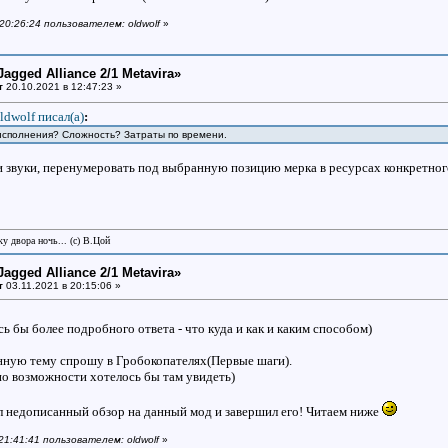
 20:26:24 пользователем: oldwolf
»
Jagged Alliance 2/1 Metavira»
т
20.10.2021 в 12:47:23 »
ldwolf писал(a)
:
 исполнения? Сложность? Затраты по времени.
 звуки, перенумеровать под выбранную позицию мерка в ресурсах конкретного
у двора ночь... (с) В.Цой
Jagged Alliance 2/1 Metavira»
т
03.11.2021 в 20:15:06 »
сь бы более подробного ответа - что куда и как и каким способом)
нную тему спрошу в Гробокопателях(Первые шаги).
по возможности хотелось бы там увидеть)
 недописанный обзор на данный мод и завершил его! Читаем ниже
 21:41:41 пользователем: oldwolf
»