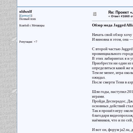
oldwolf
Re: Проект «
[
]
Еретик!)
«
Ответ #1660 о
Полный псих
Обзор мода Jagged Alli
Ковбой с Метавиры
Начать свой обзор хочу
И виновна в этом, она 
Репутация: +7
С второй частью Jagged
провинциального городк
В этих лабиринтах я и у
Приобрести ни один из н
определиться какой же и
Тем не менее, игра око
ожидал.
После смерти Тени в аэ
Шли годы, наступил 201
играми.
Пройдя Десперадос, Джа
основных действий стал
Так я прошёл игру около
благодаря видеопрохожд
наёмников, что и по се
И вот он, форум ja2.su