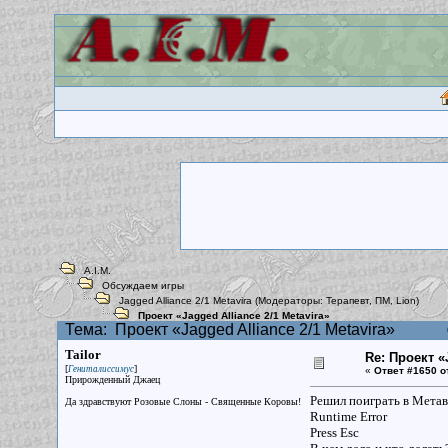
A.I.M.
Обсуждаем игры
Jagged Alliance 2/1 Metavira
(Модераторы:
Терапевт
,
ПМ
,
Lion
)
Проект «Jagged Alliance 2/1 Metavira»
Тема:
Проект «Jagged Alliance 2/1 Metavira»
Tailor
Re: Проект «
[
]
Гениталиссимус
«
Ответ #1650 о
Прирожденный Джаец
Решил поиграть в Метави
Да здравствуют Розовые Слоны - Священные Коровы!
Runtime Error
Press Esc