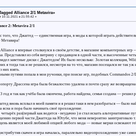
Jagged Alliance 2/1 Metavira»
т
10.11.2021 в 21:55:42 »
ance 2: Metavira 2/1
 с того, что Джаггед — единственная игра, в моды к которой играть действите
— Метавира!
 Alliance я впервые столкнулся в своём детстве, в магазине компьютерных игр
а. Представлял из себя витрину с продавцом в одной части, и высоченные че
видел заветные диски с Джаггедом! Их было несколько: Золотая коллекция, Wildf
их я тогда так и не решился, несмотря на то что, магазин посещался не так уж
з них взять.
льными путями попала в мои ручонки, при поиске игр, подобных Commandos 2/De
ропорту Драссена игра была безжалостно удалена и почти сразу же возвращена 
3 год и так как учёба была окончена, работа найдена, семья создана — реши
ггед вновь всплыл в моей памяти и я решил таки в нем разобраться — было н
а ясна и пора было начинать своё прохождение.
 четырёх раз(первый как водится - неудачно ) и стал искать альтернативные п
ению первой части Джаггеда на Ютубе, что меня невероятно заинтриговало т
й день является моей любимой опцией любого мода — новые мерки освежают г
, дистрибутив скачен и игра началась, параллельно видеопрохождению уже само