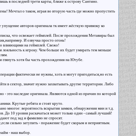
 лишь в последней трети карты, ближе к острову Сантино.
ены! Мечтал о таком, играя во вторую часть где можно пропустить
ое упущение авторов оригинала тк имеет жёсткую привязку ко
 списка, что освежает геймплей. После прохождения Метавиры был
ик,например. И озвучка просто огонь!
мо влияющими на геймплей. Свежо!
 и лояльность к игроку. Чем больше их будет умирать тем меньше
елям.
ли глянуть хотя бы часть прохождения на Ютубе.
ерации фактически не нужны, хоть и могут пригодиться,но есть
зайти в сектор, значит нужно захватывать другие территории. Либо
но - это наследие оригинала. Являются одной из причин по которой
аники. Крутые ребята и стоят круто.
ано многое: вероятность вскрытия замков, обнаружения мин и т.д.
в. До 10 уровня раскачаться может только один - самый лучший!
адают под зад и фамилию не спросят.
е,если сильно затупить - поражение будет скорым и неприятным.
найм - наш выбор.