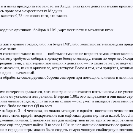
 и я начал проходить его заново, на Харде, зная какие действия нужно произв
сь провалом в окрестностях Медуны.
 кажется 0,78 или около того, это важно.
здание оригинала: бойцов A.I.M., карт местности и механики игры.
 жить крайне трудно, либо им будет IMP, либо жонглировать аймовцами придё
оме замка.
 состоянии также важно — побитые отмычки не вскроют замок, ствол заклинит
оэтому требуется собирать крепкую боевую команду, меняя по мере необходи
дний темп, с триггерами мотивации к действию — то фильтра нет, то воду отр
магазины, как и в оригинале, отсутствуют. Воюем тем, чем придётся, отнимая
 один — начальный.
 обработке соков дерева, оборона секторов при помощи ополчения в наличии
ми интересно сражаться, хоть иногда они и пытаются взять числом, а не умени
ание от усталости или ранения. В версии 1.00х это исправлено и они нагло ст
здании малым отрядом, спрятаться на крыше — окружат и закидают гранатами 
ти. Либо не хватит ОД на всех.
 набирать 3—4 человека, но можно затащить и вдвоём - постоянно меняя позиц
 или с тыла, придёт подкрепление или ещё какая дрянь случится и...всё. Good ni
жейная линейка. Стволов хватает для комфортной игры, при этом ассортиме
рую ещё предстоит найти. В версии 1.00х на нормальной сложности ее довольн
рно в середине игры можно было создать самую мощную снайперскую винтовку