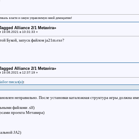
?
икаль власти и самую управляемую мной демократию!
Jagged Alliance 2/1 Metavira»
т
19.08.2021 в 10:31:33 »
той Букой, запуск файлом ja21m.exe?
Jagged Alliance 2/1 Metavira»
т
19.08.2021 в 12:37:19 »
ailor писал(a)
:
тановлен неправильно. После установки каталожная структура игры должна и
льными файлами .slf)
урсами проекта Метавира)
нальной JA2)