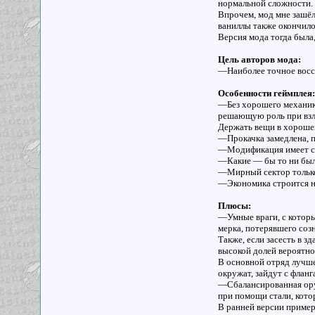
нормальной сложности.
Впрочем, мод мне зашёл
ваниллы также окончило
Версия мода тогда была,
Цель авторов мода
:
—Наиболее точное воссо
Особенности геймплея
:
—Без хорошего механика
решающую роль при взл
Держать вещи в хорошем
—Прокачка замедлена, п
—Модификация имеет сре
—Какие — бы то ни было 
—Мирный сектор только
—Экономика строится на
Плюсы
:
—Умные враги, с которы
мерка, потерявшего созн
Также, если засесть в 
высокой долей вероятнос
В основной отряд лучше
окружат, зайдут с фланга
—Сбалансированная ору
при помощи стали, кото
В ранней версии приме