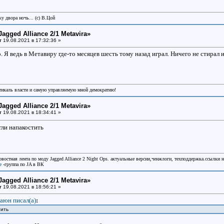
у двора ночь... (с) В.Цой
Jagged Alliance 2/1 Metavira»
т
19.08.2021 в 17:32:36 »
о. Я ведь в Метавиру где-то месяцев шесть тому назад играл. Ничего не стирал 
икаль власти и самую управляемую мной демократию!
Jagged Alliance 2/1 Metavira»
т
19.08.2021 в 18:34:41 »
ли напакостить
овостная лента по моду Jagged Alliance 2 Night Ops. актуальные версии,ченжлоги, техподдержка.ссылки 
e
-группа по JA в ВК
Jagged Alliance 2/1 Metavira»
т
19.08.2021 в 18:56:21 »
аюн писал(a)
:
стить