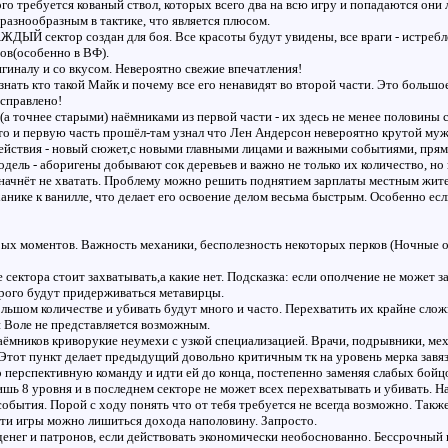
ого требуется кованый ствол, которых всего два на всю игру и попадаются они
разнообразным в тактике, что является плюсом.
ЖДЫЙ сектор создан для боя. Все красоты будут увидены, все враги - истребл
ов(особенно в ВФ).
игиналу и со вкусом. Невероятно свежие впечатления!
знать кто такой Майк и почему все его ненавидят во второй части. Это больш
справлено!
а точнее старыми) наёмниками из первой части - их здесь не менее половины
то и первую часть прошёл-там узнал что Лен Андерсон невероятно крутой муж
действия - новый сюжет,с новыми главными лицами и важными событиями, пря
дель - аборигены добывают сок деревьев и важно не только их количество, но
начнёт не хватать. Проблему можно решить поднятием зарплаты местным жит
ханике к ванилле, что делает его освоение делом весьма быстрым. Особенно ес
ых моментов. Важность механики, бесполезность некоторых перков (Ночные оп
е сектора стоит захватывать,а какие нет. Подсказка: если ополчение не может 
рого будут придерживаться метавирцы.
льшом количестве и убивать будут много и часто. Перехватить их крайне слож
 Воле не представляется возможным.
аёмников криворукие неумехи с узкой специализацией. Врачи, подрывники, мех
 Этот пункт делает предыдущий довольно критичным тк на уровень мерка завяз
 перспективную команду и идти ей до конца, постепенно заменяя слабых бойцо
шь 8 уровня и в последнем секторе не может всех перехватывать и убивать. Н
обытия. Порой с ходу понять что от тебя требуется не всегда возможно. Такж
ти игры можно лишиться дохода наполовину. Запросто.
енег и патронов, если действовать экономически необоснованно. Бессрочный 