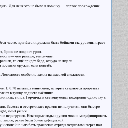
одить. Для меня это не было в новинку — первое прохождение
тся часто, причём они должны быть бойцами т.к. уровень играет
, броня не покроет урон.
мости — чем раньше, тем лучше.
авили, то ещё придёт беда, откуда не ждали.
 поставки оружия, если повезёт.
. Лояльность особенно важна на высокой сложности.
ем. В 0,78 являлись маньяками, которые стараются прирезать
реляют в тушку падшего наёмника.
различных типов. Горчичка и светошумовая похоронят одиночку с
ии. Засесть и отстреливать вражин не получится, они быстро
ght, sweet prince.
нт не перегружен. Некоторые виды оружия можно модифицировать
о много, ранее была более дефицитной.
 и спокойно нагибать вражеские отряды хедшотами через пол