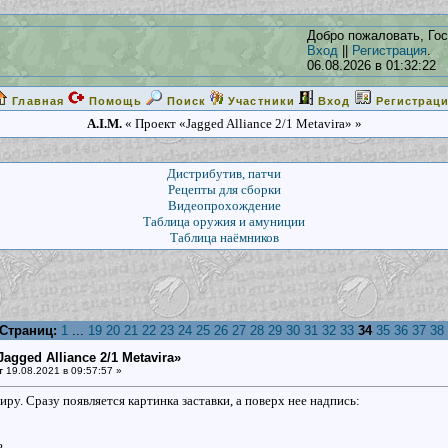
Добро пожаловать, Гос
Вход
||
Регистрация
.
06.08.2026 в 01:32:22
Главная
Помощь
Поиск
Участники
Вход
Регистрац
A.I.M.
« Проект «Jagged Alliance 2/1 Metavira» »
Дистрибутив, патчи
Рецепты для сборки
Видеопрохождение
Таблица оружия и амуниции
Таблица наёмников
Страниц:
1
...
19
20
21
22
23
24
25
26
27
28
29
30
31
32
33
34
35
36
37
38
Jagged Alliance 2/1 Metavira»
т
19.08.2021 в 09:57:57 »
ру. Сразу появляется картинка заставки, а поверх нее надпись: