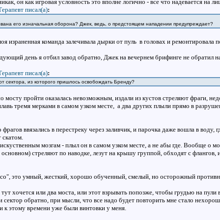
икак, он как игровая условность это вполне логично - все что надевается на лиц
Терапевт писал(a)
:
ована его изначальная оборона? Джек, ведь, о предстоящем нападении предупреждает?
моя израненная команда залечивала дырки от пуль в головах и ремонтировала 
едующий день я отбил завод обратно, Джек на вечернем брифинге не обратил н
Терапевт писал(a)
:
 от сектора, из которого пришлось освобождать Бренду?
по мосту пройти оказалась невозможным, издали из кустов стреляют фраги, нед
лавь тремя мерками в самом узком месте, а два других плыли прямо в разрушенн
о фрагов ввязались в перестреку через заливчик, и парочка даже вошла в воду,
 скатом.
искуственным мозгам - плыл он в самом узком месте, а не абы где. Вообще о мо
в основном) стреляют по наводке, лезут на крышу группой, обходят с флангов, 
ясо", это умный, жесткий, хорошо обученный, смелый, но осторожный проти
о тут хочется или два моста, или этот взрывать попозже, чтобы грудью на пул
и сектор обратно, при мысли, что все надо будет повторить мне стало нехоро
и к этому времени уже были винтовки у меня.