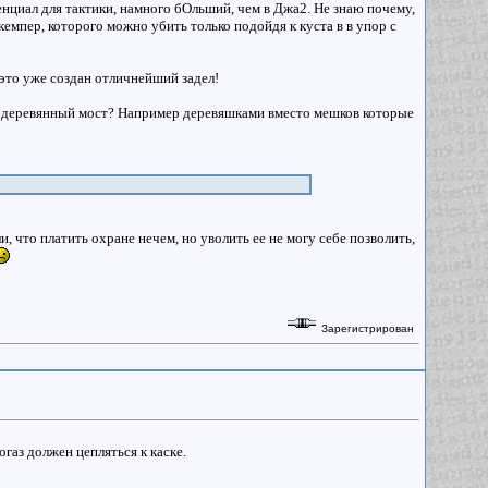
енциал для тактики, намного бОльший, чем в Джа2. Не знаю почему,
кемпер, которого можно убить только подойдя к куста в в упор с
 это уже создан отличнейший задел!
той деревянный мост? Например деревяшками вместо мешков которые
 что платить охране нечем, но уволить ее не могу себе позволить,
Зарегистрирован
газ должен цепляться к каске.