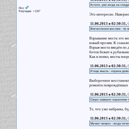
Кстати, уже когда на след
Пол:
Репутация: +1207
Это интересно. Наверно
11.06.2013 в 02:30:31,
Впечатления жесткие - по 
Взрывание моста это моя
южый пролив. К сожален
Взрыв моста введён по 
ботов бежит к рубильник
Как я понял, мосты взор
11.06.2013 в 02:30:31,
И еще мысль - охрана дово
Выборочное восстановле
ремонта повреждённых 
11.06.2013 в 02:30:31,
Скоро наверно охранники п
Те, что уже набраны, бу
11.06.2013 в 02:30:31,
Мучает вопрос - когда нече