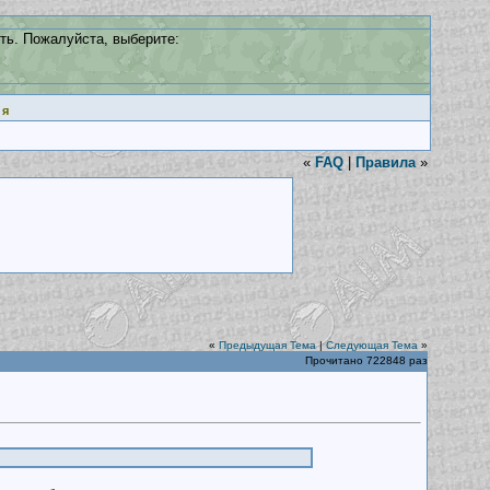
ть. Пожалуйста, выберите:
ия
«
FAQ
|
Правила
»
«
Предыдущая Тема
|
Следующая Тема
»
Прочитано 722848 раз