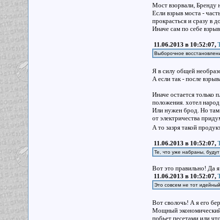
Мост взорвали, Бренду н
Если взрыв моста - част
прокрасться и сразу в д
Иначе сам по себе взрыв
11.06.2013 в 10:52:07,
Выборочное восстановлени
Я в силу общей необраз
А если так - после взры
Иначе остается только п
положения. хотел народ 
Или нужен брод. Но там 
от электричества придум
А то зазря такой продук
11.06.2013 в 10:52:07,
Те, что уже набраны, будут
Вот это правильно! Да 
11.06.2013 в 10:52:07,
Это совсем не тот идейный
Вот сволочь! А я его бе
Мощный экономический мо
побьет песетами или что