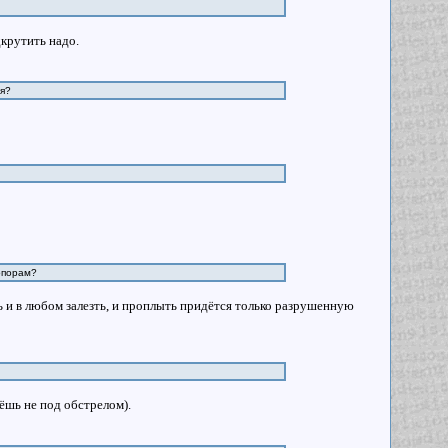
крутить надо.
ия?
 опорам?
ь и в любом залезть, и проплыть придётся только разрушенную
ёшь не под обстрелом).