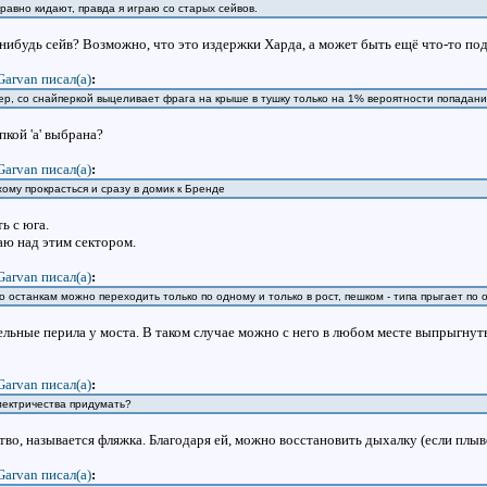
равно кидают, правда я играю со старых сейвов.
нибудь сейв? Возможно, что это издержки Харда, а может быть ещё что-то под
Garvan писал(a)
:
ер, со снайперкой выцеливает фрага на крыше в тушку только на 1% вероятности попадан
кой 'a' выбрана?
Garvan писал(a)
:
ому прокрасться и сразу в домик к Бренде
ь с юга.
ю над этим сектором.
Garvan писал(a)
:
по останкам можно переходить только по одному и только в рост, пешком - типа прыгает по
тельные перила у моста. В таком случае можно с него в любом месте выпрыгнут
Garvan писал(a)
:
лектричества придумать?
тво, называется фляжка. Благодаря ей, можно восстановить дыхалку (если плыв
Garvan писал(a)
: