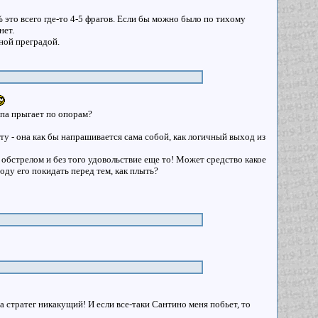
0% это всего где-то 4-5 фрагов. Если бы можно было по тихому
нет.
дной преградой.
ипа прыгает по опорам?
 эту - она как бы напрашивается сама собой, как логичный выход из
 обстрелом и без того удовольствие еще то! Может средство какое
оду его покидать перед тем, как плыть?
а стратег никакущий! И если все-таки Сантино меня побьет, то