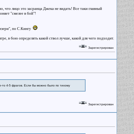
о, что лицо это засранца Джека не видать! Все таки главный
оняет "смелее в бой"!
изери", по С.Кингу
ре, в бою определять какой ствол лучше, какой для чего подходит.
Зарегистрирован
де-то 4-5 фрагов. Если бы можно было по тихому
Зарегистрирован