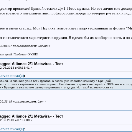
то доктор прописал! Прямой отсыл к Дж1. Плюс музыка. Но вот лично мне досадн
все время его интеллигентная профессорская морда по вечерам ругается и подг
ем в замен старых. Моя Паучиха теперь имеет лицо уголовницы из фильма "М
 с отключением характеристик оружия. В идеале бы их вообще не знать и по иг
 02:04:37 пользователем: Garvan
»
отом делай. Пробовал - ХУЖЕ!
gged Alliance 2/1 Metavira» - Тест
2.06.2013 в 05:33:41 »
arvan писал(a)
:
убили. Я сначала убил всех фрагов, а потом уже взломал комнату с Брендой.
веста, то мост взрывается слишком рано. Без боя на островок не перейти, 30% это всего г
ик к Бренде, а уже потом шухер поднимать - тогда да. Но такой возможности нет.
 05:33:49 пользователем: Lion
»
gged Alliance 2/1 Metavira» - Тест
2.06.2013 в 07:07:08 »
arvan писал(a)
: