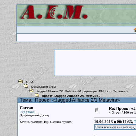
A.I.M.
Обсуждаем игры
Jagged Alliance 2/1 Metavira
(Модераторы:
ПМ
,
Lion
,
Терапевт
)
Проект «Jagged Alliance 2/1 Metavira»
Тема:
Проект «Jagged Alliance 2/1 Metavira»
Garvan
Re: Проект «Ja
[
]
Гар-раввин
«
Ответ #200 от
1
Прирожденный Джаец
10.06.2013 в 06:12:33,
Т
Хочешь реализма? Иди в армию служить.
Я вот всё никак не мог пр