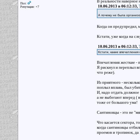
В реальности наверное н
Пол:
10.06.2013 в 06:12:33,
Репутация: +7
А почему не была организ
Когда он предупредил, 
Кстати, уже когда на сл
10.06.2013 в 06:12:33,
Кстати, какие впечатления
Впечатления жесткие - 
Я рискнул и переплыл вп
что реже).
Из приятного - нескольк
поплыл вплавь, был убит
И, надо отдать должное 
а не выбегают вперед ( 
тоже от большого ума!
Сантиновцы - это не "м
Что касается сектора, т
когда сантиновцы отбил
проемов и тропинок, да 