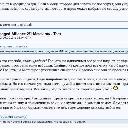
юют в кредит два дня. Если в конце второго дня оплаты не последует, они уйд
го лишь наёмник, характеристики которого игрок может выбрать по своему усмо
у двора ночь... (с) В.Цой
gged Alliance 2/1 Metavira» - Тест
2.06.2013 в 02:04:07 »
ерапевт писал(a)
:
его поправлено активное гранатокидание ИИ по одиночным целям, и противогаз должен цеп
а это спасибо, стало удобнее! Гранаты по одиночным все равно кидают, правда
рыше, плюс один возле избушки. Снайпер на крыше пока все что у него было не
ю! Гранаты на Метавире эффективнее снайперок. Спасибо еще они не бросают но
ьно все равно не дают. Надо попробовать дымовые завесы, сближение и очеред
 ножам. Но его сначала уложили светошумой, а потом как ягненка закололи - г
олного уничтожения. Все таки у моего "альтерэго" харизма дай божЕ!
айпер, со снайперкой выцеливает фрага на крыше в тушку только на 1% вероятн
езть на крышу и приканчивать вручную кулаками, ножом или ломом. Лом для ме
н при отбирании оружия - кастета то нет, а лом хорошо дыхалку выбивает.
Терапевт писал(a)
:
ли, но при этом Бренда осталась жива, что весьма интересно.