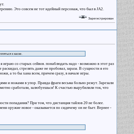
ут.
трению. Это совсем не тот идейный персонаж, что был в JA2.
Зарегистрирован
ляться к каске.
 я играю со старых сейвов. понаблюдать надо - возможно в этот раз
 раскидал, стрелять даже не пробовал, зараза. В сущности я его
жи, а то бы хана всем, причем сразу, в начале игры.
ями и ножами в упор. Правда фраги весьма больно режут. Зарезали
рамотно сработали, залюбуешься! К счастью вырубилили ток, что
ости попадания? При том, что дистанция тайлов 20 не более.
ня оружие новое - оказывается по сидячему он не бьет. Вернее -