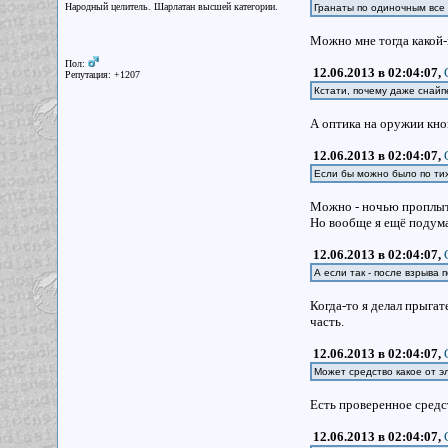
Народный целитель. Шарлатан высшей категории.
Гранаты по одиночным все 
Можно мне тогда какой-
Пол:
12.06.2013 в 02:04:07,
Репутация: +1207
Кстати, почему даже снайп
А оптика на оружии кноп
12.06.2013 в 02:04:07,
Если бы можно было по тих
Можно - ночью проплыт
Но вообще я ещё подума
12.06.2013 в 02:04:07,
А если так - после взрыва 
Когда-то я делал прыга
часть.
12.06.2013 в 02:04:07,
Может средство какое от э
Есть проверенное средс
12.06.2013 в 02:04:07,