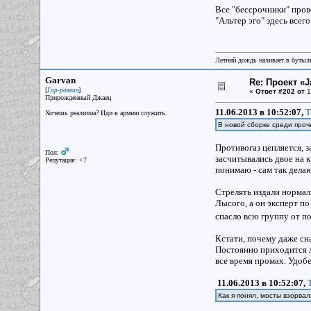
Все "бессрочники" прово
"Альтер эго" здесь все
Летний дождь наливает в бутылк
Garvan
Re: Проект «Ja
[
]
Гар-раввин
«
Ответ #202 от
1
Прирожденный Джаец
11.06.2013 в 10:52:07,
Т
Хочешь реализма? Иди в армию служить.
В новой сборке среди проч
Противогаз цепляется, з
Пол:
засчитывались двое на к
Репутация: +7
понимаю - сам так дела
Стрелять издали нормал
Лысого, а он эксперт по
спасло всю группу от п
Кстати, почему даже сн
Постоянно приходится л
все время промах. Удобе
11.06.2013 в 10:52:07,
Как я понял, мосты взорва