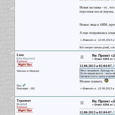
Новая заставка - то , ч
персонаж после игрока, 
Новые лица в АИМ, прич
А еще понравилась опция
«
Изменён в : 12.06.2013 в
Вот говорят сначала думай, а п
Lion
Re: Проект «Ja
[
]
Lion. King Lion.
«
Ответ #203 от
1
Кардинал
12.06.2013 в 02:04:07,
G
Мост взорвали, Бренду не 
Welcome to Metavira!
Если взрыв моста - часть к
прокрасться и сразу в дом
Можно плавать.
Пол:
Репутация: +363
«
Изменён в : 12.06.2013 в
Терапевт
Re: Проект «Ja
[
]
Кулибин
«
Ответ #204 от
1
Кардинал
12.06.2013 в 02:04:07,
G