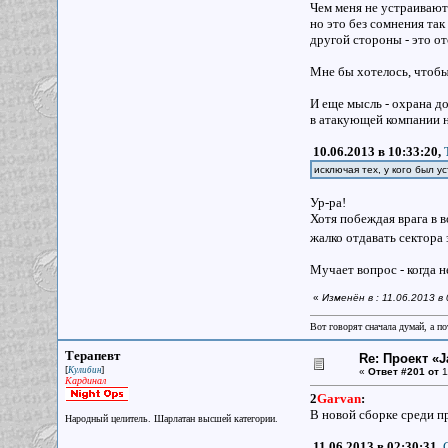
Чем меня не устраивают
но это без сомнения так
другой стороны - это от
Мне бы хотелось, чтобы 
И еще мысль - охрана д
в атакующей компании н
10.06.2013 в 10:33:20,
исключая тех, у кого был 
Ур-ра!
Хотя побеждая врага в 
жалко отдавать сектора
Мучает вопрос - когда н
«
Изменён в : 11.06.2013 в
Вот говорят сначала думай, а п
Терапевт
Re: Проект «Ja
[
]
Кулибин
«
Ответ #201 от
1
Кардинал
2
Garvan
:
В новой сборке среди п
Народный целитель. Шарлатан высшей категории.
11.06.2013 в 02:30:31,