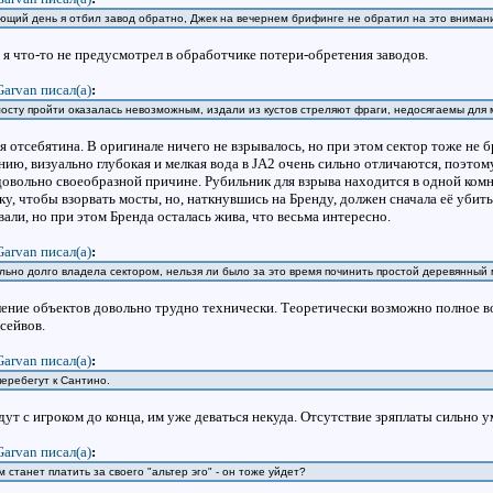
ующий день я отбил завод обратно, Джек на вечернем брифинге не обратил на это внимани
 я что-то не предусмотрел в обработчике потери-обретения заводов.
Garvan писал(a)
:
мосту пройти оказалась невозможным, издали из кустов стреляют фраги, недосягаемы для 
 отсебятина. В оригинале ничего не взрывалось, но при этом сектор тоже не бр
ию, визуально глубокая и мелкая вода в JA2 очень сильно отличаются, поэтому
довольно своеобразной причине. Рубильник для взрыва находится в одной комна
у, чтобы взорвать мосты, но, наткнувшись на Бренду, должен сначала её убить
вали, но при этом Бренда осталась жива, что весьма интересно.
Garvan писал(a)
:
льно долго владела сектором, нельзя ли было за это время починить простой деревянны
ние объектов довольно трудно технически. Теоретически возможно полное вос
сейвов.
Garvan писал(a)
:
еребегут к Сантино.
дут с игроком до конца, им уже деваться некуда. Отсутствие зряплаты сильно 
Garvan писал(a)
:
м станет платить за своего "альтер эго" - он тоже уйдет?