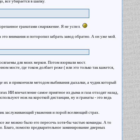
о, все убирается в шапку.
порепанное гранатами снаряжение. Я не успел.
а это внимания и поторопил забрать завод обратно. А он уже мой.
осягаемы для моих мерков. Потом взорвали мост.
ом мосте, где током долбает реже ( или это только так кажется,
 где их и прикончили методом выбивания дыхалки, а чудик который
згах ИИ впечатление самое приятное из дыма и газа отходят назад,
используют нож на короткой дистанции, ну и гранаты - это ведь
вник заслуживающий уважения и порой вселяющий страх.
и все же можно было его пересечь хотя-бы частью команды. А то
шо. Благо, помогло предварительное заминирование дверных