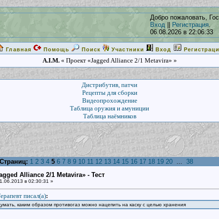
Добро пожаловать, Гос
Вход
||
Регистрация
.
06.08.2026 в 22:06:33
Главная
Помощь
Поиск
Участники
Вход
Регистрац
A.I.M.
« Проект «Jagged Alliance 2/1 Metavira» »
Дистрибутив, патчи
Рецепты для сборки
Видеопрохождение
Таблица оружия и амуниции
Таблица наёмников
Страниц:
1
2
3
4
5
6
7
8
9
10
11
12
13
14
15
16
17
18
19
20
...
38
gged Alliance 2/1 Metavira» - Тест
1.06.2013 в 02:30:31 »
ерапевт писал(a)
:
идумать, каким образом противогаз можно нацепить на каску с целью хранения