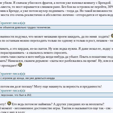
е убили. Я сначала убил всех фрагов, а потом уже взломал комнату с Брендой.
ь квеста, то мост взрывается слишком рано. Без боя на островок не перейти, 3
омик к Бренде, а уже потом шухер поднимать - тогда да. Но такой возможности 
 моста это очень реалистично и абсолютно логично - отгородится от врага во
Терапевт писал(a)
:
е объектов довольно трудно технически.
ованности подумал, что может мешками проем закидать, да по ними ходить!
ва по останкам можно переходить только по одному и только в рост, пешком - т
лавать, а это кирдык, из-за скатов. Ну или лодка нужна. Я даже искал ее, лодку
пораспрашивать - а оказалось некого спросить.
опять таки скаты и кого-нибудь когда-нибудь да убьют. Плыть в пошаговке под
ать? Намазался, скажем дерьмом - скаты все разбежались на время! Ну, или в в
т пропадает!
Терапевт писал(a)
:
 с игроком до конца, им уже деваться некуда
я потом им долг погашу! Могу еще накинуть за верность и преданность!
Терапевт писал(a)
:
 персонаж, что был в JA2.
регу!
Его ведь потом не наймешь? А других ушедших из-за неоплаты?
мент - несомненное достоинство игры. Тактик я оказывается еще так - сяк - 
 там у них в ходу.