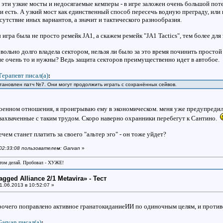
 эти узкие мосты и недосягаемые кемперы - в игре заложен очень большой пот
 и есть. А узкий мост как единственный способ пересечь водную преграду, или 
сутствие иных вариантов, а значит и тактического разнообразия.
игра была не просто ремейк JA1, а скажем ремейк "JA1 Tactics", тем более для
овольно долго владела сектором, нельзя ли было за это время починить прос
е очень то и нужны? Ведь защита секторов преимущественно идет в автобое.
Терапевт писал(a)
:
установлен патч №7. Они могут продолжить играть с сохранённых сейвов.
военном отношения, я проигрываю ему в экономическом. меня уже предупредили,
 захваченные с таким трудом. Скоро наверно охранники перебегут к Сантино.
ечем станет платить за своего "альтер эго" - он тоже уйдет?
 02:33:08 пользователем: Garvan
»
отом делай. Пробовал - ХУЖЕ!
gged Alliance 2/1 Metavira» - Тест
1.06.2013 в 10:52:07 »
рочего поправлено активное гранатокиданиеИИ по одиночным целям, и противо
Garvan писал(a)
: